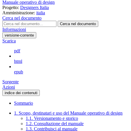
Manuale operativo di design
Progetto:
Designers Italia
Amministrazione:
italia
Cerca nel documento
Cerca nel documento
Informazioni
versione-corrente
Scarica
pdf
html
epub
Sorgente
Azioni
indice dei contenuti
Sommario
1. Scopo, destinatari e uso del Manuale operativo di design
1.1. Versionamento e storico
1.2. Consultazione del manuale
1.3. Contribuisci al manuale