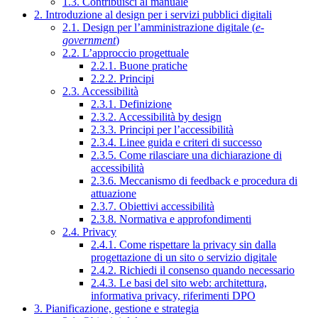
1.3. Contribuisci al manuale
2. Introduzione al design per i servizi pubblici digitali
2.1. Design per l’amministrazione digitale (
e-
government
)
2.2. L’approccio progettuale
2.2.1. Buone pratiche
2.2.2. Principi
2.3. Accessibilità
2.3.1. Definizione
2.3.2. Accessibilità by design
2.3.3. Principi per l’accessibilità
2.3.4. Linee guida e criteri di successo
2.3.5. Come rilasciare una dichiarazione di
accessibilità
2.3.6. Meccanismo di feedback e procedura di
attuazione
2.3.7. Obiettivi accessibilità
2.3.8. Normativa e approfondimenti
2.4. Privacy
2.4.1. Come rispettare la privacy sin dalla
progettazione di un sito o servizio digitale
2.4.2. Richiedi il consenso quando necessario
2.4.3. Le basi del sito web: architettura,
informativa privacy, riferimenti DPO
3. Pianificazione, gestione e strategia