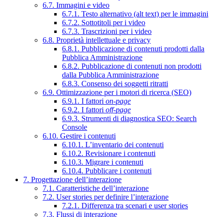
6.7. Immagini e video
6.7.1. Testo alternativo (alt text) per le immagini
6.7.2. Sottotitoli per i video
6.7.3. Trascrizioni per i video
6.8. Proprietà intellettuale e privacy
6.8.1. Pubblicazione di contenuti prodotti dalla
Pubblica Amministrazione
6.8.2. Pubblicazione di contenuti non prodotti
dalla Pubblica Amministrazione
6.8.3. Consenso dei soggetti ritratti
6.9. Ottimizzazione per i motori di ricerca (SEO)
6.9.1. I fattori
on-page
6.9.2. I fattori
off-page
6.9.3. Strumenti di diagnostica SEO: Search
Console
6.10. Gestire i contenuti
6.10.1. L’inventario dei contenuti
6.10.2. Revisionare i contenuti
6.10.3. Migrare i contenuti
6.10.4. Pubblicare i contenuti
7. Progettazione dell’interazione
7.1. Caratteristiche dell’interazione
7.2. User stories per definire l’interazione
7.2.1. Differenza tra scenari e user stories
7.3. Flussi di interazione