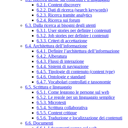
6.2.1. Content discovery
6.2.2. Dati di ricerca (search keywords)
6.2.3. Ricerca tramite analytics
6.2.4. Ricerca sui forum
6.3. Dalla ricerca ai bisogni degli utenti
6.3.1. User stories per definire i contenuti
6.3.2. Job stories per definire i contenuti
6.3.3. Criteri di accettazione
6.4. Architettura dell’informazione
6.4.1. Definire l’architettura dell’informazione
6.4.2. Alberatura
6.4.3. Flussi di interazione
6.4.4. Sistemi di navigazione
6.4.5. Tipologie di contenuto (content type)
6.4.6. Ontologie e standard
6.4.7. Vocabolari controllati e tassonomie
6.5. Scrittura e linguaggio
6.5.1. Come leggono le persone sul web
6.5.2. Le regole per un linguaggio semplice
6.5.3. Microtesti
6.5.4. Scrittura collaborativa
6.5.5. Content critique
6.5.6. Traduzione e localizzazione dei contenuti
6.6. Documenti