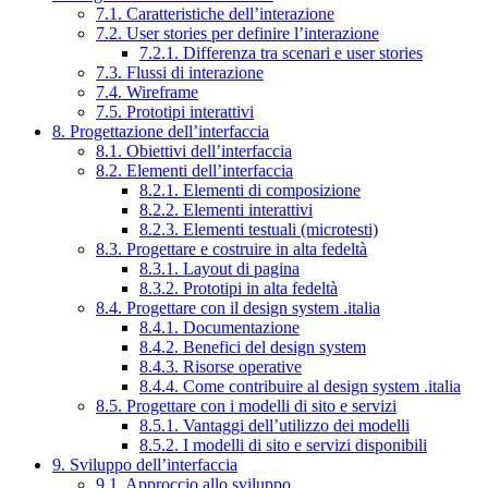
7.1. Caratteristiche dell’interazione
7.2. User stories per definire l’interazione
7.2.1. Differenza tra scenari e user stories
7.3. Flussi di interazione
7.4. Wireframe
7.5. Prototipi interattivi
8. Progettazione dell’interfaccia
8.1. Obiettivi dell’interfaccia
8.2. Elementi dell’interfaccia
8.2.1. Elementi di composizione
8.2.2. Elementi interattivi
8.2.3. Elementi testuali (microtesti)
8.3. Progettare e costruire in alta fedeltà
8.3.1. Layout di pagina
8.3.2. Prototipi in alta fedeltà
8.4. Progettare con il design system .italia
8.4.1. Documentazione
8.4.2. Benefici del design system
8.4.3. Risorse operative
8.4.4. Come contribuire al design system .italia
8.5. Progettare con i modelli di sito e servizi
8.5.1. Vantaggi dell’utilizzo dei modelli
8.5.2. I modelli di sito e servizi disponibili
9. Sviluppo dell’interfaccia
9.1. Approccio allo sviluppo