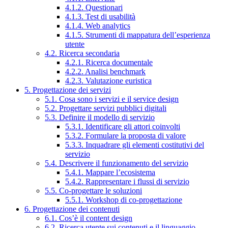
4.1.2. Questionari
4.1.3. Test di usabilità
4.1.4. Web analytics
4.1.5. Strumenti di mappatura dell’esperienza
utente
4.2. Ricerca secondaria
4.2.1. Ricerca documentale
4.2.2. Analisi benchmark
4.2.3. Valutazione euristica
5. Progettazione dei servizi
5.1. Cosa sono i servizi e il service design
5.2. Progettare servizi pubblici digitali
5.3. Definire il modello di servizio
5.3.1. Identificare gli attori coinvolti
5.3.2. Formulare la proposta di valore
5.3.3. Inquadrare gli elementi costitutivi del
servizio
5.4. Descrivere il funzionamento del servizio
5.4.1. Mappare l’ecosistema
5.4.2. Rappresentare i flussi di servizio
5.5. Co-progettare le soluzioni
5.5.1. Workshop di co-progettazione
6. Progettazione dei contenuti
6.1. Cos’è il content design
6.2. Ricerca utente sui contenuti e il linguaggio