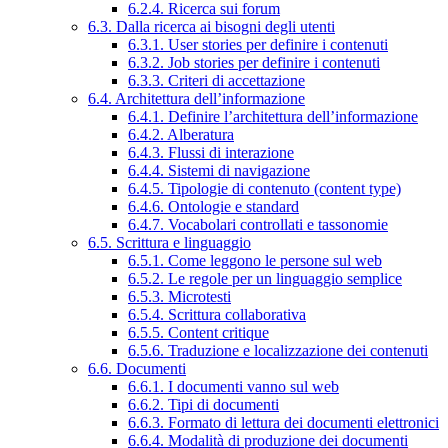
6.2.4. Ricerca sui forum
6.3. Dalla ricerca ai bisogni degli utenti
6.3.1. User stories per definire i contenuti
6.3.2. Job stories per definire i contenuti
6.3.3. Criteri di accettazione
6.4. Architettura dell’informazione
6.4.1. Definire l’architettura dell’informazione
6.4.2. Alberatura
6.4.3. Flussi di interazione
6.4.4. Sistemi di navigazione
6.4.5. Tipologie di contenuto (content type)
6.4.6. Ontologie e standard
6.4.7. Vocabolari controllati e tassonomie
6.5. Scrittura e linguaggio
6.5.1. Come leggono le persone sul web
6.5.2. Le regole per un linguaggio semplice
6.5.3. Microtesti
6.5.4. Scrittura collaborativa
6.5.5. Content critique
6.5.6. Traduzione e localizzazione dei contenuti
6.6. Documenti
6.6.1. I documenti vanno sul web
6.6.2. Tipi di documenti
6.6.3. Formato di lettura dei documenti elettronici
6.6.4. Modalità di produzione dei documenti