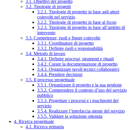
3.1. Obiettivi del progetto
3.2. Tipologie di progetti
3.2.1. Tipologie di progetto in base agli attori
coinvolti nel servizio
3.2.2. Tipologie di progetto in base al focus
3.2.3. Tipologie di progetto in base all’ambito di
intervento
3.3. Competenze, ruoli e figure coinvolte
3.3.1. Coordinatore di progetto
3.3.2. Definire ruoli e responsabilità
3.4. Metodo di lavoro
3.4.1. Definire processi, strumenti e rituali
3.4.2. Curare la documentazione di progetto
3.4.3. Organizzare tavoli tecnici collaborativi
3.4.4. Prendere decisioni
3.5. Il processo progettuale
3.5.1. Organizzare il progetto e la sua gestione
3.5.2. Comprendere il contesto d’uso del servizio
pubblico
3.5.3. Progettare i processi e i
touchpoint
del
servizio
3.5.4. Realizzare l’interfaccia utente del servizio
3.5.5. Validare la soluzione ottenuta
4. Ricerca progettuale
4.1. Ricerca primaria