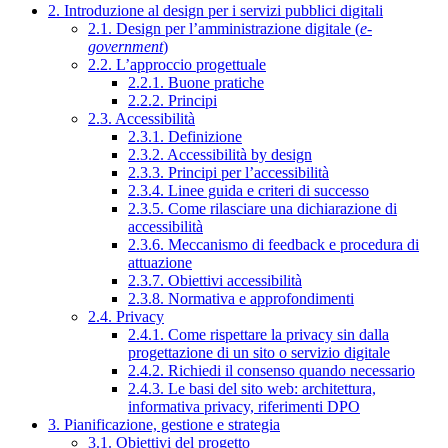
2. Introduzione al design per i servizi pubblici digitali
2.1. Design per l’amministrazione digitale (
e-
government
)
2.2. L’approccio progettuale
2.2.1. Buone pratiche
2.2.2. Principi
2.3. Accessibilità
2.3.1. Definizione
2.3.2. Accessibilità by design
2.3.3. Principi per l’accessibilità
2.3.4. Linee guida e criteri di successo
2.3.5. Come rilasciare una dichiarazione di
accessibilità
2.3.6. Meccanismo di feedback e procedura di
attuazione
2.3.7. Obiettivi accessibilità
2.3.8. Normativa e approfondimenti
2.4. Privacy
2.4.1. Come rispettare la privacy sin dalla
progettazione di un sito o servizio digitale
2.4.2. Richiedi il consenso quando necessario
2.4.3. Le basi del sito web: architettura,
informativa privacy, riferimenti DPO
3. Pianificazione, gestione e strategia
3.1. Obiettivi del progetto