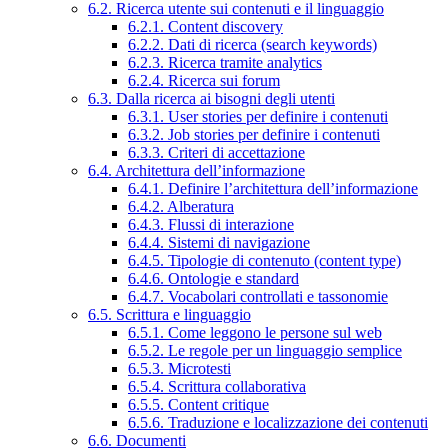
6.2. Ricerca utente sui contenuti e il linguaggio
6.2.1. Content discovery
6.2.2. Dati di ricerca (search keywords)
6.2.3. Ricerca tramite analytics
6.2.4. Ricerca sui forum
6.3. Dalla ricerca ai bisogni degli utenti
6.3.1. User stories per definire i contenuti
6.3.2. Job stories per definire i contenuti
6.3.3. Criteri di accettazione
6.4. Architettura dell’informazione
6.4.1. Definire l’architettura dell’informazione
6.4.2. Alberatura
6.4.3. Flussi di interazione
6.4.4. Sistemi di navigazione
6.4.5. Tipologie di contenuto (content type)
6.4.6. Ontologie e standard
6.4.7. Vocabolari controllati e tassonomie
6.5. Scrittura e linguaggio
6.5.1. Come leggono le persone sul web
6.5.2. Le regole per un linguaggio semplice
6.5.3. Microtesti
6.5.4. Scrittura collaborativa
6.5.5. Content critique
6.5.6. Traduzione e localizzazione dei contenuti
6.6. Documenti