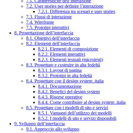
7.1. Caratteristiche dell’interazione
7.2. User stories per definire l’interazione
7.2.1. Differenza tra scenari e user stories
7.3. Flussi di interazione
7.4. Wireframe
7.5. Prototipi interattivi
8. Progettazione dell’interfaccia
8.1. Obiettivi dell’interfaccia
8.2. Elementi dell’interfaccia
8.2.1. Elementi di composizione
8.2.2. Elementi interattivi
8.2.3. Elementi testuali (microtesti)
8.3. Progettare e costruire in alta fedeltà
8.3.1. Layout di pagina
8.3.2. Prototipi in alta fedeltà
8.4. Progettare con il design system .italia
8.4.1. Documentazione
8.4.2. Benefici del design system
8.4.3. Risorse operative
8.4.4. Come contribuire al design system .italia
8.5. Progettare con i modelli di sito e servizi
8.5.1. Vantaggi dell’utilizzo dei modelli
8.5.2. I modelli di sito e servizi disponibili
9. Sviluppo dell’interfaccia
9.1. Approccio allo sviluppo