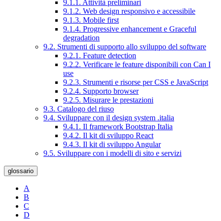
9.1.1. Attività preliminari
9.1.2. Web design responsivo e accessibile
9.1.3. Mobile first
9.1.4. Progressive enhancement e Graceful
degradation
9.2. Strumenti di supporto allo sviluppo del software
9.2.1. Feature detection
9.2.2. Verificare le feature disponibili con Can I
use
9.2.3. Strumenti e risorse per CSS e JavaScript
9.2.4. Supporto browser
9.2.5. Misurare le prestazioni
9.3. Catalogo del riuso
9.4. Sviluppare con il design system .italia
9.4.1. Il framework Bootstrap Italia
9.4.2. Il kit di sviluppo React
9.4.3. Il kit di sviluppo Angular
9.5. Sviluppare con i modelli di sito e servizi
glossario
A
B
C
D