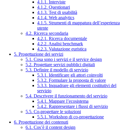
4.1.1. Interviste
4.1.2. Questionari
4.1.3. Test di usabilità
4.1.4. Web analytics
4.1.5. Strumenti di mappatura dell’esperienza
utente
4.2. Ricerca secondaria
4.2.1. Ricerca documentale
4.2.2. Analisi benchmark
4.2.3. Valutazione euristica
5. Progettazione dei servizi
5.1. Cosa sono i servizi e il service design
5.2. Progettare servizi pubblici digitali
5.3. Definire il modello di servizio
5.3.1. Identificare gli attori coinvolti
5.3.2. Formulare la proposta di valore
5.3.3. Inquadrare gli elementi costitutivi del
servizio
5.4. Descrivere il funzionamento del servizio
5.4.1. Mappare l’ecosistema
5.4.2. Rappresentare i flussi di servizio
5.5. Co-progettare le soluzioni
5.5.1. Workshop di co-progettazione
6. Progettazione dei contenuti
6.1. Cos’è il content design