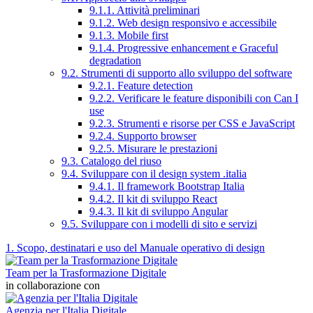
9.1.1. Attività preliminari
9.1.2. Web design responsivo e accessibile
9.1.3. Mobile first
9.1.4. Progressive enhancement e Graceful
degradation
9.2. Strumenti di supporto allo sviluppo del software
9.2.1. Feature detection
9.2.2. Verificare le feature disponibili con Can I
use
9.2.3. Strumenti e risorse per CSS e JavaScript
9.2.4. Supporto browser
9.2.5. Misurare le prestazioni
9.3. Catalogo del riuso
9.4. Sviluppare con il design system .italia
9.4.1. Il framework Bootstrap Italia
9.4.2. Il kit di sviluppo React
9.4.3. Il kit di sviluppo Angular
9.5. Sviluppare con i modelli di sito e servizi
1. Scopo, destinatari e uso del Manuale operativo di design
Team per la Trasformazione Digitale
in collaborazione con
Agenzia per l'Italia Digitale