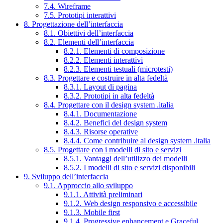
7.4. Wireframe
7.5. Prototipi interattivi
8. Progettazione dell’interfaccia
8.1. Obiettivi dell’interfaccia
8.2. Elementi dell’interfaccia
8.2.1. Elementi di composizione
8.2.2. Elementi interattivi
8.2.3. Elementi testuali (microtesti)
8.3. Progettare e costruire in alta fedeltà
8.3.1. Layout di pagina
8.3.2. Prototipi in alta fedeltà
8.4. Progettare con il design system .italia
8.4.1. Documentazione
8.4.2. Benefici del design system
8.4.3. Risorse operative
8.4.4. Come contribuire al design system .italia
8.5. Progettare con i modelli di sito e servizi
8.5.1. Vantaggi dell’utilizzo dei modelli
8.5.2. I modelli di sito e servizi disponibili
9. Sviluppo dell’interfaccia
9.1. Approccio allo sviluppo
9.1.1. Attività preliminari
9.1.2. Web design responsivo e accessibile
9.1.3. Mobile first
9.1.4. Progressive enhancement e Graceful