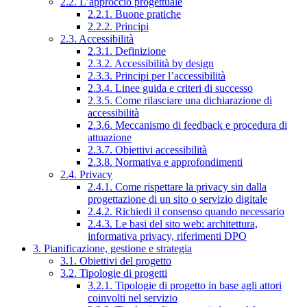
2.2. L’approccio progettuale
2.2.1. Buone pratiche
2.2.2. Principi
2.3. Accessibilità
2.3.1. Definizione
2.3.2. Accessibilità by design
2.3.3. Principi per l’accessibilità
2.3.4. Linee guida e criteri di successo
2.3.5. Come rilasciare una dichiarazione di
accessibilità
2.3.6. Meccanismo di feedback e procedura di
attuazione
2.3.7. Obiettivi accessibilità
2.3.8. Normativa e approfondimenti
2.4. Privacy
2.4.1. Come rispettare la privacy sin dalla
progettazione di un sito o servizio digitale
2.4.2. Richiedi il consenso quando necessario
2.4.3. Le basi del sito web: architettura,
informativa privacy, riferimenti DPO
3. Pianificazione, gestione e strategia
3.1. Obiettivi del progetto
3.2. Tipologie di progetti
3.2.1. Tipologie di progetto in base agli attori
coinvolti nel servizio