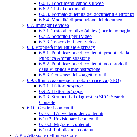
6.6.1. I documenti vanno sul web
6.6.2. Tipi di documenti
6.6.3. Formato di lettura dei documenti elettronici
6.6.4. Modalità di produzione dei documenti
6.7. Immagini e video
6.7.1. Testo alternativo (alt text) per le immagini
6.7.2. Sottotitoli per i video
6.7.3. Trascrizioni per i video
6.8. Proprietà intellettuale e privacy
6.8.1. Pubblicazione di contenuti prodotti dalla
Pubblica Amministrazione
6.8.2. Pubblicazione di contenuti non prodotti
dalla Pubblica Amministrazione
6.8.3. Consenso dei soggetti ritratti
6.9. Ottimizzazione per i motori di ricerca (SEO)
6.9.1. I fattori
on-page
6.9.2. I fattori
off-page
6.9.3. Strumenti di diagnostica SEO: Search
Console
6.10. Gestire i contenuti
6.10.1. L’inventario dei contenuti
6.10.2. Revisionare i contenuti
6.10.3. Migrare i contenuti
6.10.4. Pubblicare i contenuti
7. Progettazione dell’interazione