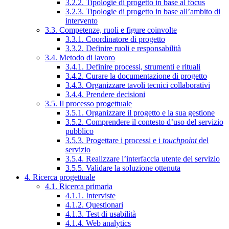
3.2.2. Tipologie di progetto in base al focus
3.2.3. Tipologie di progetto in base all’ambito di
intervento
3.3. Competenze, ruoli e figure coinvolte
3.3.1. Coordinatore di progetto
3.3.2. Definire ruoli e responsabilità
3.4. Metodo di lavoro
3.4.1. Definire processi, strumenti e rituali
3.4.2. Curare la documentazione di progetto
3.4.3. Organizzare tavoli tecnici collaborativi
3.4.4. Prendere decisioni
3.5. Il processo progettuale
3.5.1. Organizzare il progetto e la sua gestione
3.5.2. Comprendere il contesto d’uso del servizio
pubblico
3.5.3. Progettare i processi e i
touchpoint
del
servizio
3.5.4. Realizzare l’interfaccia utente del servizio
3.5.5. Validare la soluzione ottenuta
4. Ricerca progettuale
4.1. Ricerca primaria
4.1.1. Interviste
4.1.2. Questionari
4.1.3. Test di usabilità
4.1.4. Web analytics