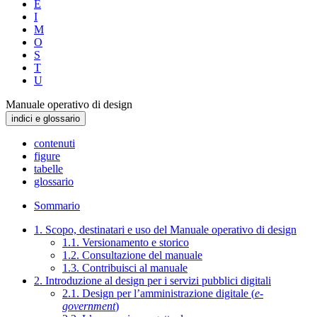
E
I
M
O
S
T
U
Manuale operativo di design
indici e glossario
contenuti
figure
tabelle
glossario
Sommario
1. Scopo, destinatari e uso del Manuale operativo di design
1.1. Versionamento e storico
1.2. Consultazione del manuale
1.3. Contribuisci al manuale
2. Introduzione al design per i servizi pubblici digitali
2.1. Design per l’amministrazione digitale (
e-
government
)