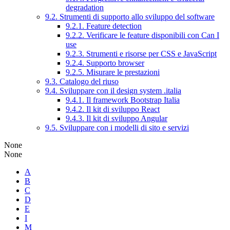
degradation
9.2. Strumenti di supporto allo sviluppo del software
9.2.1. Feature detection
9.2.2. Verificare le feature disponibili con Can I
use
9.2.3. Strumenti e risorse per CSS e JavaScript
9.2.4. Supporto browser
9.2.5. Misurare le prestazioni
9.3. Catalogo del riuso
9.4. Sviluppare con il design system .italia
9.4.1. Il framework Bootstrap Italia
9.4.2. Il kit di sviluppo React
9.4.3. Il kit di sviluppo Angular
9.5. Sviluppare con i modelli di sito e servizi
None
None
A
B
C
D
E
I
M