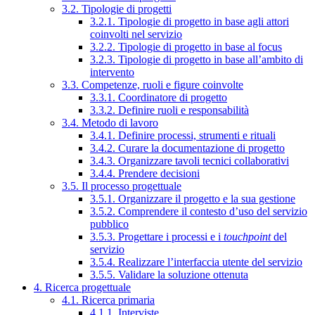
3.2. Tipologie di progetti
3.2.1. Tipologie di progetto in base agli attori
coinvolti nel servizio
3.2.2. Tipologie di progetto in base al focus
3.2.3. Tipologie di progetto in base all’ambito di
intervento
3.3. Competenze, ruoli e figure coinvolte
3.3.1. Coordinatore di progetto
3.3.2. Definire ruoli e responsabilità
3.4. Metodo di lavoro
3.4.1. Definire processi, strumenti e rituali
3.4.2. Curare la documentazione di progetto
3.4.3. Organizzare tavoli tecnici collaborativi
3.4.4. Prendere decisioni
3.5. Il processo progettuale
3.5.1. Organizzare il progetto e la sua gestione
3.5.2. Comprendere il contesto d’uso del servizio
pubblico
3.5.3. Progettare i processi e i
touchpoint
del
servizio
3.5.4. Realizzare l’interfaccia utente del servizio
3.5.5. Validare la soluzione ottenuta
4. Ricerca progettuale
4.1. Ricerca primaria
4.1.1. Interviste