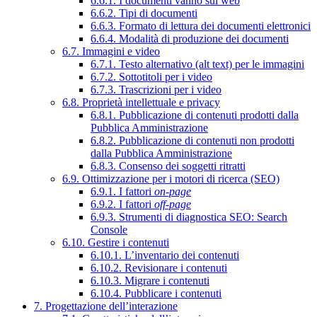
6.6.1. I documenti vanno sul web
6.6.2. Tipi di documenti
6.6.3. Formato di lettura dei documenti elettronici
6.6.4. Modalità di produzione dei documenti
6.7. Immagini e video
6.7.1. Testo alternativo (alt text) per le immagini
6.7.2. Sottotitoli per i video
6.7.3. Trascrizioni per i video
6.8. Proprietà intellettuale e privacy
6.8.1. Pubblicazione di contenuti prodotti dalla
Pubblica Amministrazione
6.8.2. Pubblicazione di contenuti non prodotti
dalla Pubblica Amministrazione
6.8.3. Consenso dei soggetti ritratti
6.9. Ottimizzazione per i motori di ricerca (SEO)
6.9.1. I fattori
on-page
6.9.2. I fattori
off-page
6.9.3. Strumenti di diagnostica SEO: Search
Console
6.10. Gestire i contenuti
6.10.1. L’inventario dei contenuti
6.10.2. Revisionare i contenuti
6.10.3. Migrare i contenuti
6.10.4. Pubblicare i contenuti
7. Progettazione dell’interazione