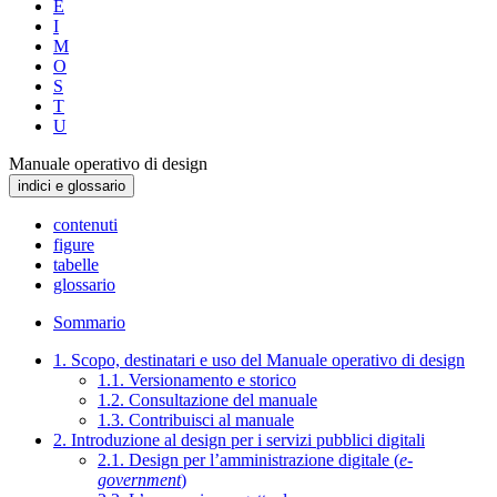
E
I
M
O
S
T
U
Manuale operativo di design
indici e glossario
contenuti
figure
tabelle
glossario
Sommario
1. Scopo, destinatari e uso del Manuale operativo di design
1.1. Versionamento e storico
1.2. Consultazione del manuale
1.3. Contribuisci al manuale
2. Introduzione al design per i servizi pubblici digitali
2.1. Design per l’amministrazione digitale (
e-
government
)