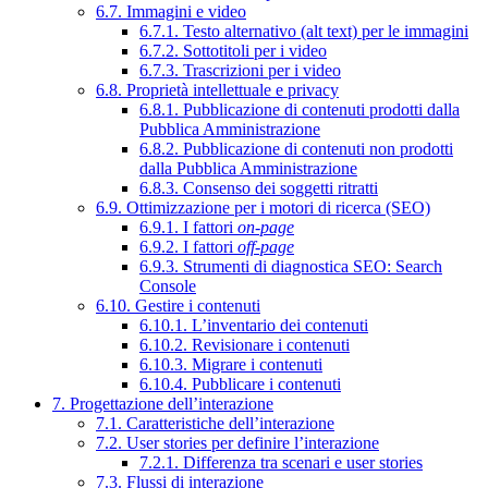
6.7. Immagini e video
6.7.1. Testo alternativo (alt text) per le immagini
6.7.2. Sottotitoli per i video
6.7.3. Trascrizioni per i video
6.8. Proprietà intellettuale e privacy
6.8.1. Pubblicazione di contenuti prodotti dalla
Pubblica Amministrazione
6.8.2. Pubblicazione di contenuti non prodotti
dalla Pubblica Amministrazione
6.8.3. Consenso dei soggetti ritratti
6.9. Ottimizzazione per i motori di ricerca (SEO)
6.9.1. I fattori
on-page
6.9.2. I fattori
off-page
6.9.3. Strumenti di diagnostica SEO: Search
Console
6.10. Gestire i contenuti
6.10.1. L’inventario dei contenuti
6.10.2. Revisionare i contenuti
6.10.3. Migrare i contenuti
6.10.4. Pubblicare i contenuti
7. Progettazione dell’interazione
7.1. Caratteristiche dell’interazione
7.2. User stories per definire l’interazione
7.2.1. Differenza tra scenari e user stories
7.3. Flussi di interazione