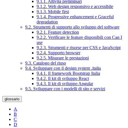
9.1.1. Attività preliminari
9.1.2. Web design responsivo e accessibile
9.1.3. Mobile first
9.1.4. Progressive enhancement e Graceful
degradation
9.2. Strumenti di supporto allo sviluppo del software
9.2.1. Feature detection
9.2.2. Verificare le feature disponibili con Can I
use
9.2.3. Strumenti e risorse per CSS e JavaScript
9.2.4. Supporto browser
9.2.5. Misurare le prestazioni
9.3. Catalogo del riuso
9.4. Sviluppare con il design system .italia
9.4.1. Il framework Bootstrap Italia
9.4.2. Il kit di sviluppo React
9.4.3. Il kit di sviluppo Angular
9.5. Sviluppare con i modelli di sito e servizi
glossario
A
B
C
D