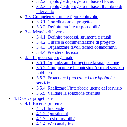
3.2.2. Tipologie di progetto in base al focus
3.2.3. Tipologie di progetto in base all’ambito di
intervento
3.3. Competenze, ruoli e figure coinvolte
3.3.1. Coordinatore di progetto
3.3.2. Definire ruoli e responsabilità
3.4. Metodo di lavoro
3.4.1. Definire processi, strumenti e rituali
3.4.2. Curare la documentazione di progetto
3.4.3. Organizzare tavoli tecnici collaborativi
3.4.4. Prendere decisioni
3.5. Il processo progettuale
3.5.1. Organizzare il progetto e la sua gestione
3.5.2. Comprendere il contesto d’uso del servizio
pubblico
3.5.3. Progettare i processi e i
touchpoint
del
servizio
3.5.4. Realizzare l’interfaccia utente del servizio
3.5.5. Validare la soluzione ottenuta
4. Ricerca progettuale
4.1. Ricerca primaria
4.1.1. Interviste
4.1.2. Questionari
4.1.3. Test di usabilità
4.1.4. Web analytics