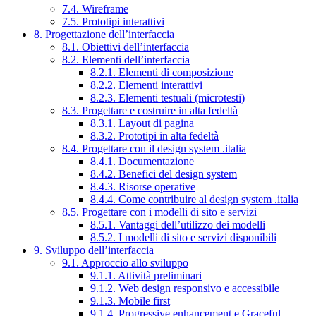
7.4. Wireframe
7.5. Prototipi interattivi
8. Progettazione dell’interfaccia
8.1. Obiettivi dell’interfaccia
8.2. Elementi dell’interfaccia
8.2.1. Elementi di composizione
8.2.2. Elementi interattivi
8.2.3. Elementi testuali (microtesti)
8.3. Progettare e costruire in alta fedeltà
8.3.1. Layout di pagina
8.3.2. Prototipi in alta fedeltà
8.4. Progettare con il design system .italia
8.4.1. Documentazione
8.4.2. Benefici del design system
8.4.3. Risorse operative
8.4.4. Come contribuire al design system .italia
8.5. Progettare con i modelli di sito e servizi
8.5.1. Vantaggi dell’utilizzo dei modelli
8.5.2. I modelli di sito e servizi disponibili
9. Sviluppo dell’interfaccia
9.1. Approccio allo sviluppo
9.1.1. Attività preliminari
9.1.2. Web design responsivo e accessibile
9.1.3. Mobile first
9.1.4. Progressive enhancement e Graceful