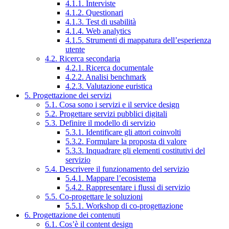
4.1.1. Interviste
4.1.2. Questionari
4.1.3. Test di usabilità
4.1.4. Web analytics
4.1.5. Strumenti di mappatura dell’esperienza
utente
4.2. Ricerca secondaria
4.2.1. Ricerca documentale
4.2.2. Analisi benchmark
4.2.3. Valutazione euristica
5. Progettazione dei servizi
5.1. Cosa sono i servizi e il service design
5.2. Progettare servizi pubblici digitali
5.3. Definire il modello di servizio
5.3.1. Identificare gli attori coinvolti
5.3.2. Formulare la proposta di valore
5.3.3. Inquadrare gli elementi costitutivi del
servizio
5.4. Descrivere il funzionamento del servizio
5.4.1. Mappare l’ecosistema
5.4.2. Rappresentare i flussi di servizio
5.5. Co-progettare le soluzioni
5.5.1. Workshop di co-progettazione
6. Progettazione dei contenuti
6.1. Cos’è il content design