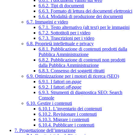
6.6.1. I documenti vanno sul web
6.6.2. Tipi di documenti
6.6.3. Formato di lettura dei documenti elettronici
6.6.4. Modalità di produzione dei documenti
6.7. Immagini e video
6.7.1. Testo alternativo (alt text) per le immagini
6.7.2. Sottotitoli per i video
6.7.3. Trascrizioni per i video
6.8. Proprietà intellettuale e privacy
6.8.1. Pubblicazione di contenuti prodotti dalla
Pubblica Amministrazione
6.8.2. Pubblicazione di contenuti non prodotti
dalla Pubblica Amministrazione
6.8.3. Consenso dei soggetti ritratti
6.9. Ottimizzazione per i motori di ricerca (SEO)
6.9.1. I fattori
on-page
6.9.2. I fattori
off-page
6.9.3. Strumenti di diagnostica SEO: Search
Console
6.10. Gestire i contenuti
6.10.1. L’inventario dei contenuti
6.10.2. Revisionare i contenuti
6.10.3. Migrare i contenuti
6.10.4. Pubblicare i contenuti
7. Progettazione dell’interazione