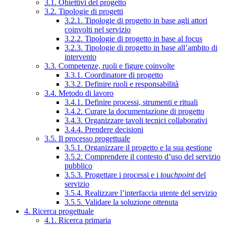
3.1. Obiettivi del progetto
3.2. Tipologie di progetti
3.2.1. Tipologie di progetto in base agli attori
coinvolti nel servizio
3.2.2. Tipologie di progetto in base al focus
3.2.3. Tipologie di progetto in base all’ambito di
intervento
3.3. Competenze, ruoli e figure coinvolte
3.3.1. Coordinatore di progetto
3.3.2. Definire ruoli e responsabilità
3.4. Metodo di lavoro
3.4.1. Definire processi, strumenti e rituali
3.4.2. Curare la documentazione di progetto
3.4.3. Organizzare tavoli tecnici collaborativi
3.4.4. Prendere decisioni
3.5. Il processo progettuale
3.5.1. Organizzare il progetto e la sua gestione
3.5.2. Comprendere il contesto d’uso del servizio
pubblico
3.5.3. Progettare i processi e i
touchpoint
del
servizio
3.5.4. Realizzare l’interfaccia utente del servizio
3.5.5. Validare la soluzione ottenuta
4. Ricerca progettuale
4.1. Ricerca primaria