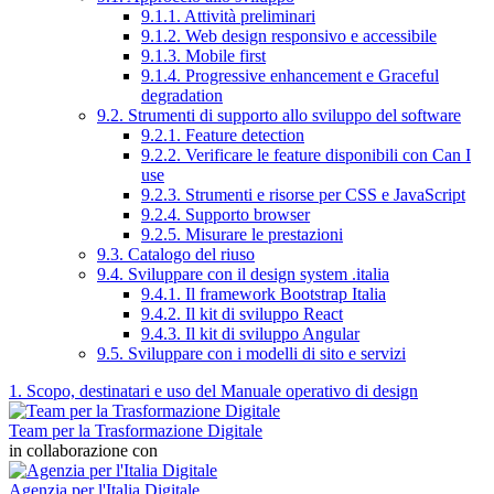
9.1.1. Attività preliminari
9.1.2. Web design responsivo e accessibile
9.1.3. Mobile first
9.1.4. Progressive enhancement e Graceful
degradation
9.2. Strumenti di supporto allo sviluppo del software
9.2.1. Feature detection
9.2.2. Verificare le feature disponibili con Can I
use
9.2.3. Strumenti e risorse per CSS e JavaScript
9.2.4. Supporto browser
9.2.5. Misurare le prestazioni
9.3. Catalogo del riuso
9.4. Sviluppare con il design system .italia
9.4.1. Il framework Bootstrap Italia
9.4.2. Il kit di sviluppo React
9.4.3. Il kit di sviluppo Angular
9.5. Sviluppare con i modelli di sito e servizi
1. Scopo, destinatari e uso del Manuale operativo di design
Team per la Trasformazione Digitale
in collaborazione con
Agenzia per l'Italia Digitale