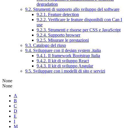
degradation
9.2. Strumenti di supporto allo sviluppo del software
9.2.1. Feature detection
9.2.2. Verificare le feature disponibili con Can I
use
9.2.3. Strumenti e risorse per CSS e JavaScript
9.2.4. Supporto browser
9.2.5. Misurare le prestazioni
9.3. Catalogo del riuso
9.4. Sviluppare con il design system .italia
9.4.1. Il framework Bootstrap Italia
9.4.2. Il kit di sviluppo React
9.4.3. Il kit di sviluppo Angular
9.5. Sviluppare con i modelli di sito e servizi
None
None
A
B
C
D
E
I
M