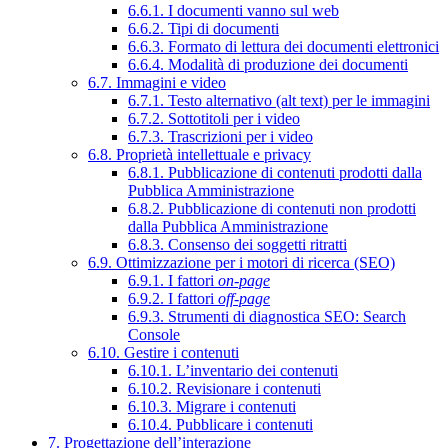
6.6.1. I documenti vanno sul web
6.6.2. Tipi di documenti
6.6.3. Formato di lettura dei documenti elettronici
6.6.4. Modalità di produzione dei documenti
6.7. Immagini e video
6.7.1. Testo alternativo (alt text) per le immagini
6.7.2. Sottotitoli per i video
6.7.3. Trascrizioni per i video
6.8. Proprietà intellettuale e privacy
6.8.1. Pubblicazione di contenuti prodotti dalla
Pubblica Amministrazione
6.8.2. Pubblicazione di contenuti non prodotti
dalla Pubblica Amministrazione
6.8.3. Consenso dei soggetti ritratti
6.9. Ottimizzazione per i motori di ricerca (SEO)
6.9.1. I fattori
on-page
6.9.2. I fattori
off-page
6.9.3. Strumenti di diagnostica SEO: Search
Console
6.10. Gestire i contenuti
6.10.1. L’inventario dei contenuti
6.10.2. Revisionare i contenuti
6.10.3. Migrare i contenuti
6.10.4. Pubblicare i contenuti
7. Progettazione dell’interazione