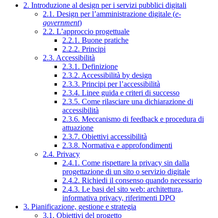
2. Introduzione al design per i servizi pubblici digitali
2.1. Design per l’amministrazione digitale (
e-
government
)
2.2. L’approccio progettuale
2.2.1. Buone pratiche
2.2.2. Principi
2.3. Accessibilità
2.3.1. Definizione
2.3.2. Accessibilità by design
2.3.3. Principi per l’accessibilità
2.3.4. Linee guida e criteri di successo
2.3.5. Come rilasciare una dichiarazione di
accessibilità
2.3.6. Meccanismo di feedback e procedura di
attuazione
2.3.7. Obiettivi accessibilità
2.3.8. Normativa e approfondimenti
2.4. Privacy
2.4.1. Come rispettare la privacy sin dalla
progettazione di un sito o servizio digitale
2.4.2. Richiedi il consenso quando necessario
2.4.3. Le basi del sito web: architettura,
informativa privacy, riferimenti DPO
3. Pianificazione, gestione e strategia
3.1. Obiettivi del progetto