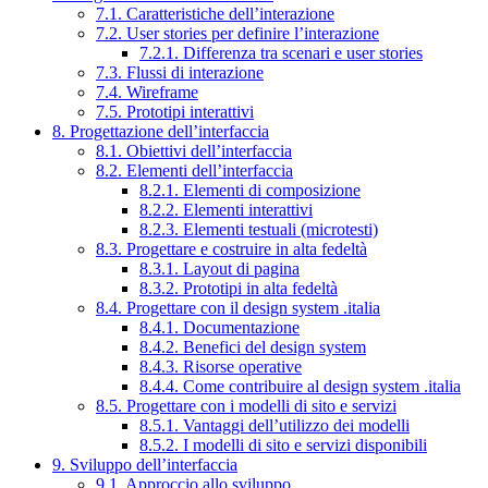
7.1. Caratteristiche dell’interazione
7.2. User stories per definire l’interazione
7.2.1. Differenza tra scenari e user stories
7.3. Flussi di interazione
7.4. Wireframe
7.5. Prototipi interattivi
8. Progettazione dell’interfaccia
8.1. Obiettivi dell’interfaccia
8.2. Elementi dell’interfaccia
8.2.1. Elementi di composizione
8.2.2. Elementi interattivi
8.2.3. Elementi testuali (microtesti)
8.3. Progettare e costruire in alta fedeltà
8.3.1. Layout di pagina
8.3.2. Prototipi in alta fedeltà
8.4. Progettare con il design system .italia
8.4.1. Documentazione
8.4.2. Benefici del design system
8.4.3. Risorse operative
8.4.4. Come contribuire al design system .italia
8.5. Progettare con i modelli di sito e servizi
8.5.1. Vantaggi dell’utilizzo dei modelli
8.5.2. I modelli di sito e servizi disponibili
9. Sviluppo dell’interfaccia
9.1. Approccio allo sviluppo