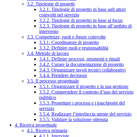
3.2. Tipologie di progetti
3.2.1. Tipologie di progetto in base agli attori
coinvolti nel servizio
3.2.2. Tipologie di progetto in base al focus
3.2.3. Tipologie di progetto in base all’ambito di
intervento
3.3. Competenze, ruoli e figure coinvolte
3.3.1. Coordinatore di progetto
3.3.2. Definire ruoli e responsabilità
3.4. Metodo di lavoro
3.4.1. Definire processi, strumenti e rituali
3.4.2. Curare la documentazione di progetto
3.4.3. Organizzare tavoli tecnici collaborativi
3.4.4. Prendere decisioni
3.5. Il processo progettuale
3.5.1. Organizzare il progetto e la sua gestione
3.5.2. Comprendere il contesto d’uso del servizio
pubblico
3.5.3. Progettare i processi e i
touchpoint
del
servizio
3.5.4. Realizzare l’interfaccia utente del servizio
3.5.5. Validare la soluzione ottenuta
4. Ricerca progettuale
4.1. Ricerca primaria
4.1.1. Interviste