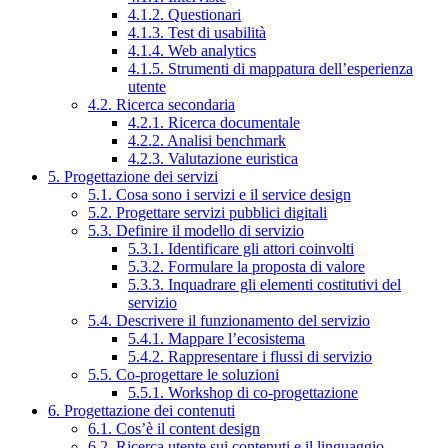
4.1.2. Questionari
4.1.3. Test di usabilità
4.1.4. Web analytics
4.1.5. Strumenti di mappatura dell’esperienza
utente
4.2. Ricerca secondaria
4.2.1. Ricerca documentale
4.2.2. Analisi benchmark
4.2.3. Valutazione euristica
5. Progettazione dei servizi
5.1. Cosa sono i servizi e il service design
5.2. Progettare servizi pubblici digitali
5.3. Definire il modello di servizio
5.3.1. Identificare gli attori coinvolti
5.3.2. Formulare la proposta di valore
5.3.3. Inquadrare gli elementi costitutivi del
servizio
5.4. Descrivere il funzionamento del servizio
5.4.1. Mappare l’ecosistema
5.4.2. Rappresentare i flussi di servizio
5.5. Co-progettare le soluzioni
5.5.1. Workshop di co-progettazione
6. Progettazione dei contenuti
6.1. Cos’è il content design
6.2. Ricerca utente sui contenuti e il linguaggio