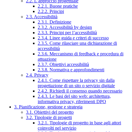
2.2. L’approccio progettuale
2.2.1. Buone pratiche
2.2.2. Principi
2.3. Accessibilità
2.3.1. Definizione
2.3.2. Accessibilità by design
2.3.3. Principi per l’accessibilità
2.3.4. Linee guida e criteri di successo
2.3.5. Come rilasciare una dichiarazione di
accessibilità
2.3.6. Meccanismo di feedback e procedura di
attuazione
2.3.7. Obiettivi accessibilità
2.3.8. Normativa e approfondimenti
2.4. Privacy
2.4.1. Come rispettare la privacy sin dalla
progettazione di un sito o servizio digitale
2.4.2. Richiedi il consenso quando necessario
2.4.3. Le basi del sito web: architettura,
informativa privacy, riferimenti DPO
3. Pianificazione, gestione e strategia
3.1. Obiettivi del progetto
3.2. Tipologie di progetti
3.2.1. Tipologie di progetto in base agli attori
coinvolti nel servizio