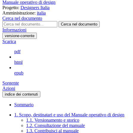
Manuale operativo di design
Progetto:
Designers Italia
Amministrazione:
italia
Cerca nel documento
Cerca nel documento
Informazioni
versione-corrente
Scarica
pdf
html
epub
Sorgente
Azioni
indice dei contenuti
Sommario
1. Scopo, destinatari e uso del Manuale operativo di design
1.1. Versionamento e storico
1.2. Consultazione del manuale
1.3. Contribuisci al manuale