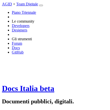
AGID
+
Team Digitale
Piano Triennale
Le community
Developers
Designers
Gli strumenti
Forum
Docs
GitHub
Docs Italia
beta
Documenti pubblici, digitali.