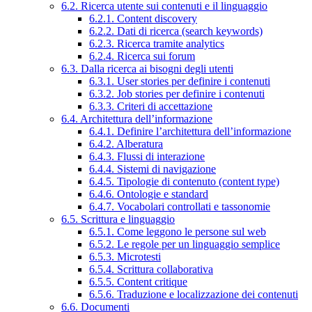
6.2. Ricerca utente sui contenuti e il linguaggio
6.2.1. Content discovery
6.2.2. Dati di ricerca (search keywords)
6.2.3. Ricerca tramite analytics
6.2.4. Ricerca sui forum
6.3. Dalla ricerca ai bisogni degli utenti
6.3.1. User stories per definire i contenuti
6.3.2. Job stories per definire i contenuti
6.3.3. Criteri di accettazione
6.4. Architettura dell’informazione
6.4.1. Definire l’architettura dell’informazione
6.4.2. Alberatura
6.4.3. Flussi di interazione
6.4.4. Sistemi di navigazione
6.4.5. Tipologie di contenuto (content type)
6.4.6. Ontologie e standard
6.4.7. Vocabolari controllati e tassonomie
6.5. Scrittura e linguaggio
6.5.1. Come leggono le persone sul web
6.5.2. Le regole per un linguaggio semplice
6.5.3. Microtesti
6.5.4. Scrittura collaborativa
6.5.5. Content critique
6.5.6. Traduzione e localizzazione dei contenuti
6.6. Documenti