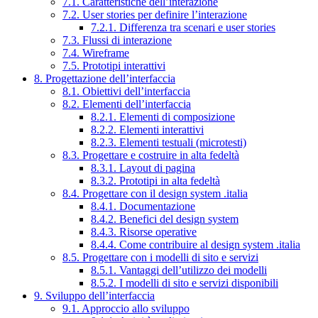
7.1. Caratteristiche dell’interazione
7.2. User stories per definire l’interazione
7.2.1. Differenza tra scenari e user stories
7.3. Flussi di interazione
7.4. Wireframe
7.5. Prototipi interattivi
8. Progettazione dell’interfaccia
8.1. Obiettivi dell’interfaccia
8.2. Elementi dell’interfaccia
8.2.1. Elementi di composizione
8.2.2. Elementi interattivi
8.2.3. Elementi testuali (microtesti)
8.3. Progettare e costruire in alta fedeltà
8.3.1. Layout di pagina
8.3.2. Prototipi in alta fedeltà
8.4. Progettare con il design system .italia
8.4.1. Documentazione
8.4.2. Benefici del design system
8.4.3. Risorse operative
8.4.4. Come contribuire al design system .italia
8.5. Progettare con i modelli di sito e servizi
8.5.1. Vantaggi dell’utilizzo dei modelli
8.5.2. I modelli di sito e servizi disponibili
9. Sviluppo dell’interfaccia
9.1. Approccio allo sviluppo