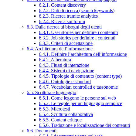
6.2.1. Content discovery
6.2.2. Dati di ricerca (search keywords)
6.2.3. Ricerca tramite analytics
6.2.4. Ricerca sui forum
6.3. Dalla ricerca ai bisogni degli utenti
6.3.1. User stories per definire i contenuti
6.3.2. Job stories per definire i contenuti
6.3.3. Criteri di accettazione
6.4. Architettura dell’informazione
6.4.1. Definire l’architettura dell’informazione
6.4.2. Alberatura
6.4.3. Flussi di interazione
6.4.4. Sistemi di navigazione
6.4.5. Tipologie di contenuto (content type)
6.4.6. Ontologie e standard
6.4.7. Vocabolari controllati e tassonomie
6.5. Scrittura e linguaggio
6.5.1. Come leggono le persone sul web
6.5.2. Le regole per un linguaggio semplice
6.5.3. Microtesti
6.5.4. Scrittura collaborativa
6.5.5. Content critique
6.5.6. Traduzione e localizzazione dei contenuti
6.6. Documenti