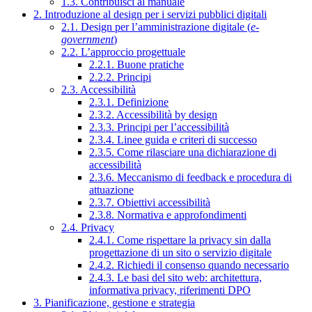
1.3. Contribuisci al manuale
2. Introduzione al design per i servizi pubblici digitali
2.1. Design per l’amministrazione digitale (
e-
government
)
2.2. L’approccio progettuale
2.2.1. Buone pratiche
2.2.2. Principi
2.3. Accessibilità
2.3.1. Definizione
2.3.2. Accessibilità by design
2.3.3. Principi per l’accessibilità
2.3.4. Linee guida e criteri di successo
2.3.5. Come rilasciare una dichiarazione di
accessibilità
2.3.6. Meccanismo di feedback e procedura di
attuazione
2.3.7. Obiettivi accessibilità
2.3.8. Normativa e approfondimenti
2.4. Privacy
2.4.1. Come rispettare la privacy sin dalla
progettazione di un sito o servizio digitale
2.4.2. Richiedi il consenso quando necessario
2.4.3. Le basi del sito web: architettura,
informativa privacy, riferimenti DPO
3. Pianificazione, gestione e strategia