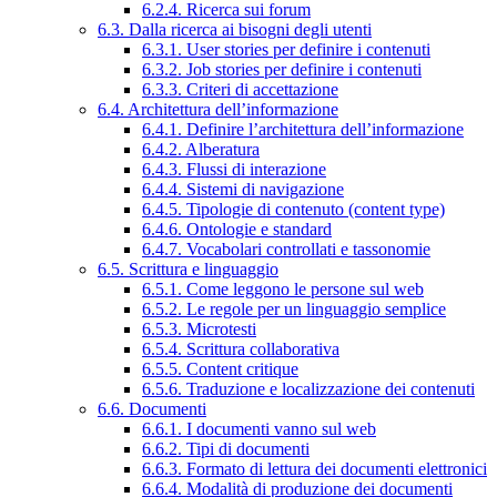
6.2.4. Ricerca sui forum
6.3. Dalla ricerca ai bisogni degli utenti
6.3.1. User stories per definire i contenuti
6.3.2. Job stories per definire i contenuti
6.3.3. Criteri di accettazione
6.4. Architettura dell’informazione
6.4.1. Definire l’architettura dell’informazione
6.4.2. Alberatura
6.4.3. Flussi di interazione
6.4.4. Sistemi di navigazione
6.4.5. Tipologie di contenuto (content type)
6.4.6. Ontologie e standard
6.4.7. Vocabolari controllati e tassonomie
6.5. Scrittura e linguaggio
6.5.1. Come leggono le persone sul web
6.5.2. Le regole per un linguaggio semplice
6.5.3. Microtesti
6.5.4. Scrittura collaborativa
6.5.5. Content critique
6.5.6. Traduzione e localizzazione dei contenuti
6.6. Documenti
6.6.1. I documenti vanno sul web
6.6.2. Tipi di documenti
6.6.3. Formato di lettura dei documenti elettronici
6.6.4. Modalità di produzione dei documenti