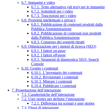
6.7. Immagini e video
6.7.1. Testo alternativo (alt text) per le immagini
6.7.2. Sottotitoli per i video
6.7.3. Trascrizioni per i video
6.8. Proprietà intellettuale e privacy
6.8.1. Pubblicazione di contenuti prodotti dalla
Pubblica Amministrazione
6.8.2. Pubblicazione di contenuti non prodotti
dalla Pubblica Amministrazione
6.8.3. Consenso dei soggetti ritratti
6.9. Ottimizzazione per i motori di ricerca (SEO)
6.9.1. I fattori
on-page
6.9.2. I fattori
off-page
6.9.3. Strumenti di diagnostica SEO: Search
Console
6.10. Gestire i contenuti
6.10.1. L’inventario dei contenuti
6.10.2. Revisionare i contenuti
6.10.3. Migrare i contenuti
6.10.4. Pubblicare i contenuti
7. Progettazione dell’interazione
7.1. Caratteristiche dell’interazione
7.2. User stories per definire l’interazione
7.2.1. Differenza tra scenari e user stories
7.3. Flussi di interazione