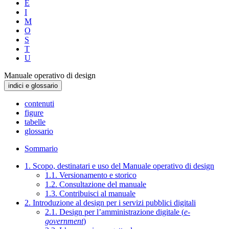
E
I
M
O
S
T
U
Manuale operativo di design
indici e glossario
contenuti
figure
tabelle
glossario
Sommario
1. Scopo, destinatari e uso del Manuale operativo di design
1.1. Versionamento e storico
1.2. Consultazione del manuale
1.3. Contribuisci al manuale
2. Introduzione al design per i servizi pubblici digitali
2.1. Design per l’amministrazione digitale (
e-
government
)