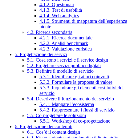
4.1.2. Questionari
4.1.3. Test di usabilità
4.1.4. Web analytics
4.1.5. Strumenti di mappatura dell’esperienza
utente
4.2. Ricerca secondaria
4.2.1. Ricerca documentale
4.2.2. Analisi benchmark
4.2.3. Valutazione euristica
5. Progettazione dei servizi
5.1. Cosa sono i servizi e il service design
5.2. Progettare servizi pubblici digitali
5.3. Definire il modello di servizio
5.3.1. Identificare gli attori coinvolti
5.3.2. Formulare la proposta di valore
5.3.3. Inquadrare gli elementi costitutivi del
servizio
5.4. Descrivere il funzionamento del servizio
5.4.1. Mappare l’ecosistema
5.4.2. Rappresentare i flussi di servizio
5.5. Co-progettare le soluzioni
5.5.1. Workshop di co-progettazione
6. Progettazione dei contenuti
6.1. Cos’è il content design
6.2. Ricerca utente sui contenuti e il linguaggio