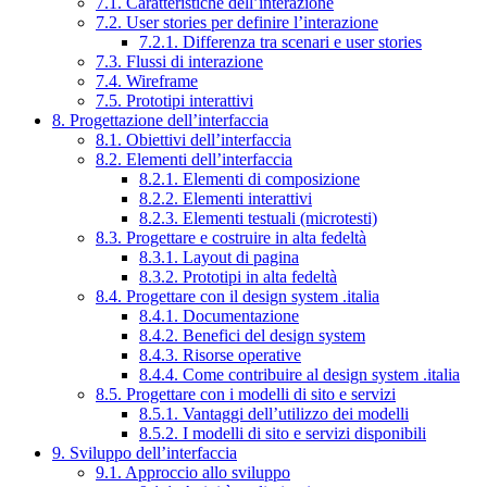
7.1. Caratteristiche dell’interazione
7.2. User stories per definire l’interazione
7.2.1. Differenza tra scenari e user stories
7.3. Flussi di interazione
7.4. Wireframe
7.5. Prototipi interattivi
8. Progettazione dell’interfaccia
8.1. Obiettivi dell’interfaccia
8.2. Elementi dell’interfaccia
8.2.1. Elementi di composizione
8.2.2. Elementi interattivi
8.2.3. Elementi testuali (microtesti)
8.3. Progettare e costruire in alta fedeltà
8.3.1. Layout di pagina
8.3.2. Prototipi in alta fedeltà
8.4. Progettare con il design system .italia
8.4.1. Documentazione
8.4.2. Benefici del design system
8.4.3. Risorse operative
8.4.4. Come contribuire al design system .italia
8.5. Progettare con i modelli di sito e servizi
8.5.1. Vantaggi dell’utilizzo dei modelli
8.5.2. I modelli di sito e servizi disponibili
9. Sviluppo dell’interfaccia
9.1. Approccio allo sviluppo