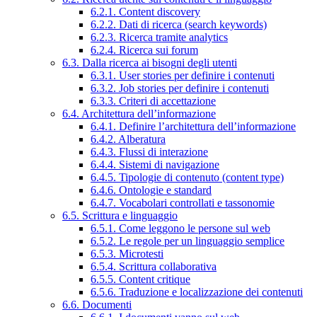
6.2.1. Content discovery
6.2.2. Dati di ricerca (search keywords)
6.2.3. Ricerca tramite analytics
6.2.4. Ricerca sui forum
6.3. Dalla ricerca ai bisogni degli utenti
6.3.1. User stories per definire i contenuti
6.3.2. Job stories per definire i contenuti
6.3.3. Criteri di accettazione
6.4. Architettura dell’informazione
6.4.1. Definire l’architettura dell’informazione
6.4.2. Alberatura
6.4.3. Flussi di interazione
6.4.4. Sistemi di navigazione
6.4.5. Tipologie di contenuto (content type)
6.4.6. Ontologie e standard
6.4.7. Vocabolari controllati e tassonomie
6.5. Scrittura e linguaggio
6.5.1. Come leggono le persone sul web
6.5.2. Le regole per un linguaggio semplice
6.5.3. Microtesti
6.5.4. Scrittura collaborativa
6.5.5. Content critique
6.5.6. Traduzione e localizzazione dei contenuti
6.6. Documenti