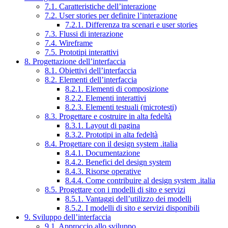
7.1. Caratteristiche dell’interazione
7.2. User stories per definire l’interazione
7.2.1. Differenza tra scenari e user stories
7.3. Flussi di interazione
7.4. Wireframe
7.5. Prototipi interattivi
8. Progettazione dell’interfaccia
8.1. Obiettivi dell’interfaccia
8.2. Elementi dell’interfaccia
8.2.1. Elementi di composizione
8.2.2. Elementi interattivi
8.2.3. Elementi testuali (microtesti)
8.3. Progettare e costruire in alta fedeltà
8.3.1. Layout di pagina
8.3.2. Prototipi in alta fedeltà
8.4. Progettare con il design system .italia
8.4.1. Documentazione
8.4.2. Benefici del design system
8.4.3. Risorse operative
8.4.4. Come contribuire al design system .italia
8.5. Progettare con i modelli di sito e servizi
8.5.1. Vantaggi dell’utilizzo dei modelli
8.5.2. I modelli di sito e servizi disponibili
9. Sviluppo dell’interfaccia
9.1. Approccio allo sviluppo