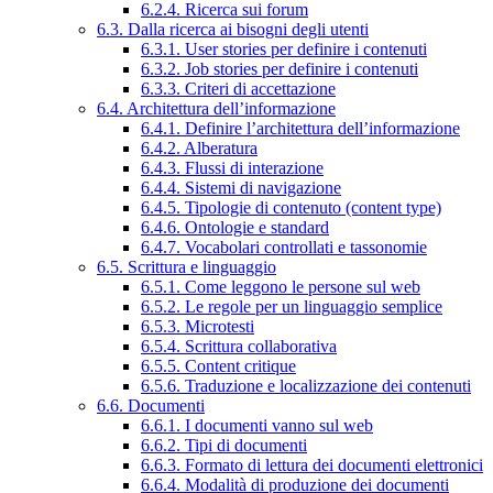
6.2.4. Ricerca sui forum
6.3. Dalla ricerca ai bisogni degli utenti
6.3.1. User stories per definire i contenuti
6.3.2. Job stories per definire i contenuti
6.3.3. Criteri di accettazione
6.4. Architettura dell’informazione
6.4.1. Definire l’architettura dell’informazione
6.4.2. Alberatura
6.4.3. Flussi di interazione
6.4.4. Sistemi di navigazione
6.4.5. Tipologie di contenuto (content type)
6.4.6. Ontologie e standard
6.4.7. Vocabolari controllati e tassonomie
6.5. Scrittura e linguaggio
6.5.1. Come leggono le persone sul web
6.5.2. Le regole per un linguaggio semplice
6.5.3. Microtesti
6.5.4. Scrittura collaborativa
6.5.5. Content critique
6.5.6. Traduzione e localizzazione dei contenuti
6.6. Documenti
6.6.1. I documenti vanno sul web
6.6.2. Tipi di documenti
6.6.3. Formato di lettura dei documenti elettronici
6.6.4. Modalità di produzione dei documenti