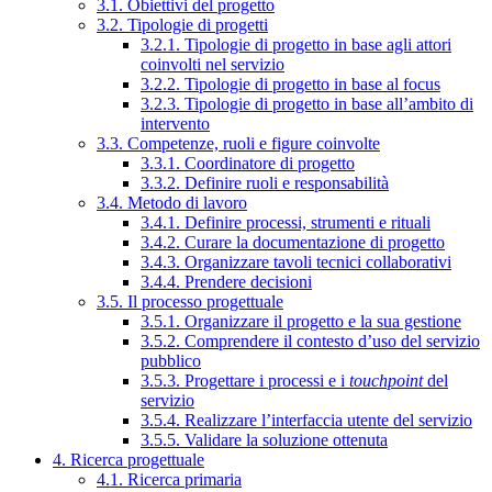
3.1. Obiettivi del progetto
3.2. Tipologie di progetti
3.2.1. Tipologie di progetto in base agli attori
coinvolti nel servizio
3.2.2. Tipologie di progetto in base al focus
3.2.3. Tipologie di progetto in base all’ambito di
intervento
3.3. Competenze, ruoli e figure coinvolte
3.3.1. Coordinatore di progetto
3.3.2. Definire ruoli e responsabilità
3.4. Metodo di lavoro
3.4.1. Definire processi, strumenti e rituali
3.4.2. Curare la documentazione di progetto
3.4.3. Organizzare tavoli tecnici collaborativi
3.4.4. Prendere decisioni
3.5. Il processo progettuale
3.5.1. Organizzare il progetto e la sua gestione
3.5.2. Comprendere il contesto d’uso del servizio
pubblico
3.5.3. Progettare i processi e i
touchpoint
del
servizio
3.5.4. Realizzare l’interfaccia utente del servizio
3.5.5. Validare la soluzione ottenuta
4. Ricerca progettuale
4.1. Ricerca primaria