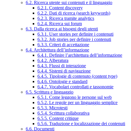
6.2. Ricerca utente sui contenuti e il linguaggio
6.2.1. Content discovery
6.2.2. Dati di ricerca (search keywords)
6.2.3. Ricerca tramite analytics
6.2.4. Ricerca sui forum
6.3. Dalla ricerca ai bisogni degli utenti
6.3.1. User stories per definire i contenuti
6.3.2. Job stories per definire i contenuti
6.3.3. Criteri di accettazione
6.4. Architettura dell’informazione
6.4.1. Definire l’architettura dell’informazione
6.4.2. Alberatura
6.4.3. Flussi di interazione
6.4.4. Sistemi di navigazione
6.4.5. Tipologie di contenuto (content type)
6.4.6. Ontologie e standard
6.4.7. Vocabolari controllati e tassonomie
6.5. Scrittura e linguaggio
6.5.1. Come leggono le persone sul web
6.5.2. Le regole per un linguaggio semplice
6.5.3. Microtesti
6.5.4. Scrittura collaborativa
6.5.5. Content critique
6.5.6. Traduzione e localizzazione dei contenuti
6.6. Documenti