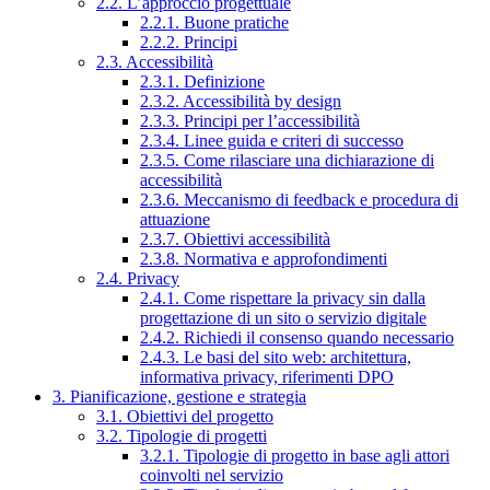
2.2. L’approccio progettuale
2.2.1. Buone pratiche
2.2.2. Principi
2.3. Accessibilità
2.3.1. Definizione
2.3.2. Accessibilità by design
2.3.3. Principi per l’accessibilità
2.3.4. Linee guida e criteri di successo
2.3.5. Come rilasciare una dichiarazione di
accessibilità
2.3.6. Meccanismo di feedback e procedura di
attuazione
2.3.7. Obiettivi accessibilità
2.3.8. Normativa e approfondimenti
2.4. Privacy
2.4.1. Come rispettare la privacy sin dalla
progettazione di un sito o servizio digitale
2.4.2. Richiedi il consenso quando necessario
2.4.3. Le basi del sito web: architettura,
informativa privacy, riferimenti DPO
3. Pianificazione, gestione e strategia
3.1. Obiettivi del progetto
3.2. Tipologie di progetti
3.2.1. Tipologie di progetto in base agli attori
coinvolti nel servizio