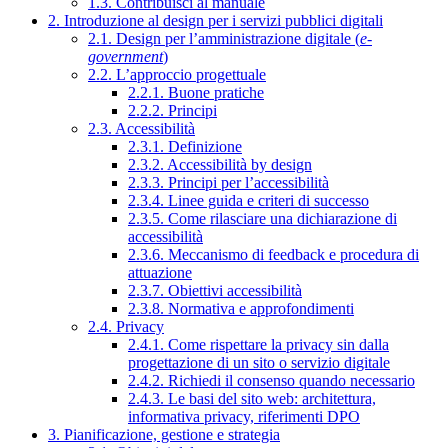
1.3. Contribuisci al manuale
2. Introduzione al design per i servizi pubblici digitali
2.1. Design per l’amministrazione digitale (
e-
government
)
2.2. L’approccio progettuale
2.2.1. Buone pratiche
2.2.2. Principi
2.3. Accessibilità
2.3.1. Definizione
2.3.2. Accessibilità by design
2.3.3. Principi per l’accessibilità
2.3.4. Linee guida e criteri di successo
2.3.5. Come rilasciare una dichiarazione di
accessibilità
2.3.6. Meccanismo di feedback e procedura di
attuazione
2.3.7. Obiettivi accessibilità
2.3.8. Normativa e approfondimenti
2.4. Privacy
2.4.1. Come rispettare la privacy sin dalla
progettazione di un sito o servizio digitale
2.4.2. Richiedi il consenso quando necessario
2.4.3. Le basi del sito web: architettura,
informativa privacy, riferimenti DPO
3. Pianificazione, gestione e strategia