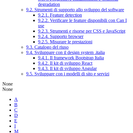
degradation
9.2. Strumenti di supporto allo sviluppo del software
9.2.1. Feature detection
9.2.2. Verificare le feature disponibili con Can I
use
9.2.3. Strumenti e risorse per CSS e JavaScript
9.2.4. Supporto browser
9.2.5. Misurare le prestazioni
9.3. Catalogo del riuso
9.4. Sviluppare con il design system .italia
9.4.1. Il framework Bootstrap Italia
9.4.2. Il kit di sviluppo React
9.4.3. Il kit di sviluppo Angular
9.5. Sviluppare con i modelli di sito e servizi
None
None
A
B
C
D
E
I
M