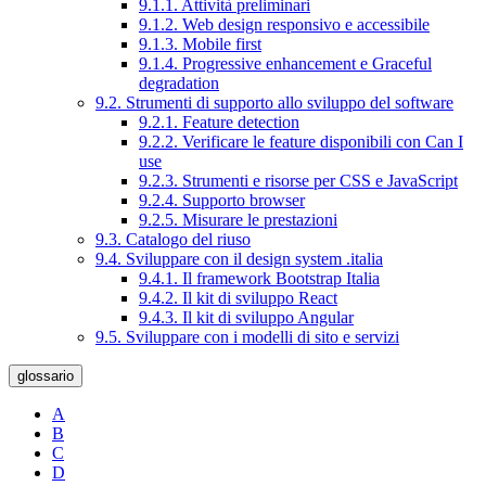
9.1.1. Attività preliminari
9.1.2. Web design responsivo e accessibile
9.1.3. Mobile first
9.1.4. Progressive enhancement e Graceful
degradation
9.2. Strumenti di supporto allo sviluppo del software
9.2.1. Feature detection
9.2.2. Verificare le feature disponibili con Can I
use
9.2.3. Strumenti e risorse per CSS e JavaScript
9.2.4. Supporto browser
9.2.5. Misurare le prestazioni
9.3. Catalogo del riuso
9.4. Sviluppare con il design system .italia
9.4.1. Il framework Bootstrap Italia
9.4.2. Il kit di sviluppo React
9.4.3. Il kit di sviluppo Angular
9.5. Sviluppare con i modelli di sito e servizi
glossario
A
B
C
D