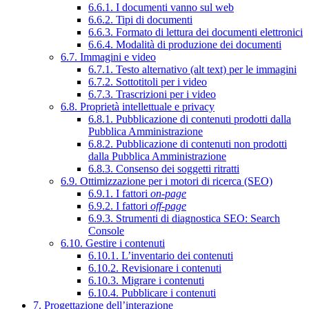
6.6.1. I documenti vanno sul web
6.6.2. Tipi di documenti
6.6.3. Formato di lettura dei documenti elettronici
6.6.4. Modalità di produzione dei documenti
6.7. Immagini e video
6.7.1. Testo alternativo (alt text) per le immagini
6.7.2. Sottotitoli per i video
6.7.3. Trascrizioni per i video
6.8. Proprietà intellettuale e privacy
6.8.1. Pubblicazione di contenuti prodotti dalla
Pubblica Amministrazione
6.8.2. Pubblicazione di contenuti non prodotti
dalla Pubblica Amministrazione
6.8.3. Consenso dei soggetti ritratti
6.9. Ottimizzazione per i motori di ricerca (SEO)
6.9.1. I fattori
on-page
6.9.2. I fattori
off-page
6.9.3. Strumenti di diagnostica SEO: Search
Console
6.10. Gestire i contenuti
6.10.1. L’inventario dei contenuti
6.10.2. Revisionare i contenuti
6.10.3. Migrare i contenuti
6.10.4. Pubblicare i contenuti
7. Progettazione dell’interazione