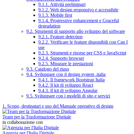
9.1.1. Attività preliminari
9.1.2. Web design responsivo e accessibile
9.1.3. Mobile first
9.1.4. Progressive enhancement e Graceful
degradation
9.2. Strumenti di supporto allo sviluppo del software
9.2.1. Feature detection
9.2.2. Verificare le feature disponibili con Can I
use
9.2.3. Strumenti e risorse per CSS e JavaScript
9.2.4. Supporto browser
9.2.5. Misurare le prestazioni
9.3. Catalogo del riuso
9.4. Sviluppare con il design system .italia
9.4.1. Il framework Bootstrap Italia
9.4.2. Il kit di sviluppo React
9.4.3. Il kit di sviluppo Angular
9.5. Sviluppare con i modelli di sito e servizi
1. Scopo, destinatari e uso del Manuale operativo di design
Team per la Trasformazione Digitale
in collaborazione con
Agenzia per l'Italia Digitale