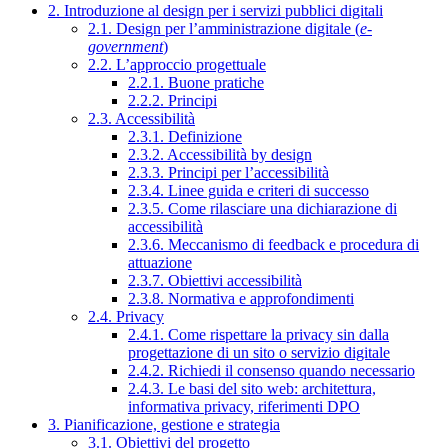
2. Introduzione al design per i servizi pubblici digitali
2.1. Design per l’amministrazione digitale (
e-
government
)
2.2. L’approccio progettuale
2.2.1. Buone pratiche
2.2.2. Principi
2.3. Accessibilità
2.3.1. Definizione
2.3.2. Accessibilità by design
2.3.3. Principi per l’accessibilità
2.3.4. Linee guida e criteri di successo
2.3.5. Come rilasciare una dichiarazione di
accessibilità
2.3.6. Meccanismo di feedback e procedura di
attuazione
2.3.7. Obiettivi accessibilità
2.3.8. Normativa e approfondimenti
2.4. Privacy
2.4.1. Come rispettare la privacy sin dalla
progettazione di un sito o servizio digitale
2.4.2. Richiedi il consenso quando necessario
2.4.3. Le basi del sito web: architettura,
informativa privacy, riferimenti DPO
3. Pianificazione, gestione e strategia
3.1. Obiettivi del progetto