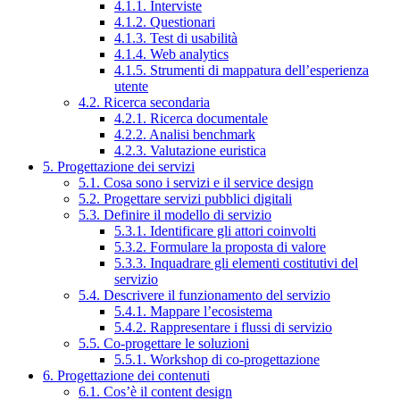
4.1.1. Interviste
4.1.2. Questionari
4.1.3. Test di usabilità
4.1.4. Web analytics
4.1.5. Strumenti di mappatura dell’esperienza
utente
4.2. Ricerca secondaria
4.2.1. Ricerca documentale
4.2.2. Analisi benchmark
4.2.3. Valutazione euristica
5. Progettazione dei servizi
5.1. Cosa sono i servizi e il service design
5.2. Progettare servizi pubblici digitali
5.3. Definire il modello di servizio
5.3.1. Identificare gli attori coinvolti
5.3.2. Formulare la proposta di valore
5.3.3. Inquadrare gli elementi costitutivi del
servizio
5.4. Descrivere il funzionamento del servizio
5.4.1. Mappare l’ecosistema
5.4.2. Rappresentare i flussi di servizio
5.5. Co-progettare le soluzioni
5.5.1. Workshop di co-progettazione
6. Progettazione dei contenuti
6.1. Cos’è il content design