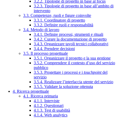
3.2.2. Tipologie di progetto in base al focus
3.2.3. Tipologie di progetto in base all’ambito di
intervento
3.3. Competenze, ruoli e figure coinvolte
3.3.1. Coordinatore di progetto
3.3.2. Definire ruoli e responsabilità
3.4. Metodo di lavoro
3.4.1. Definire processi, strumenti e rituali
3.4.2. Curare la documentazione di progetto
3.4.3. Organizzare tavoli tecnici collaborativi
3.4.4. Prendere decisioni
3.5. Il processo progettuale
3.5.1. Organizzare il progetto e la sua gestione
3.5.2. Comprendere il contesto d’uso del servizio
pubblico
3.5.3. Progettare i processi e i
touchpoint
del
servizio
3.5.4. Realizzare l’interfaccia utente del servizio
3.5.5. Validare la soluzione ottenuta
4. Ricerca progettuale
4.1. Ricerca primaria
4.1.1. Interviste
4.1.2. Questionari
4.1.3. Test di usabilità
4.1.4. Web analytics