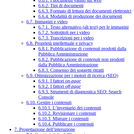
6.6.1. I documenti vanno sul web
6.6.2. Tipi di documenti
6.6.3. Formato di lettura dei documenti elettronici
6.6.4. Modalità di produzione dei documenti
6.7. Immagini e video
6.7.1. Testo alternativo (alt text) per le immagini
6.7.2. Sottotitoli per i video
6.7.3. Trascrizioni per i video
6.8. Proprietà intellettuale e privacy
6.8.1. Pubblicazione di contenuti prodotti dalla
Pubblica Amministrazione
6.8.2. Pubblicazione di contenuti non prodotti
dalla Pubblica Amministrazione
6.8.3. Consenso dei soggetti ritratti
6.9. Ottimizzazione per i motori di ricerca (SEO)
6.9.1. I fattori
on-page
6.9.2. I fattori
off-page
6.9.3. Strumenti di diagnostica SEO: Search
Console
6.10. Gestire i contenuti
6.10.1. L’inventario dei contenuti
6.10.2. Revisionare i contenuti
6.10.3. Migrare i contenuti
6.10.4. Pubblicare i contenuti
7. Progettazione dell’interazione