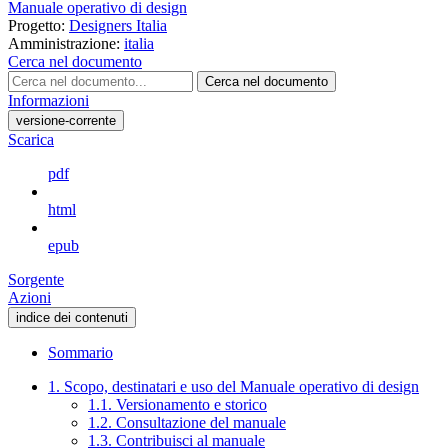
Manuale operativo di design
Progetto:
Designers Italia
Amministrazione:
italia
Cerca nel documento
Cerca nel documento
Informazioni
versione-corrente
Scarica
pdf
html
epub
Sorgente
Azioni
indice dei contenuti
Sommario
1. Scopo, destinatari e uso del Manuale operativo di design
1.1. Versionamento e storico
1.2. Consultazione del manuale
1.3. Contribuisci al manuale