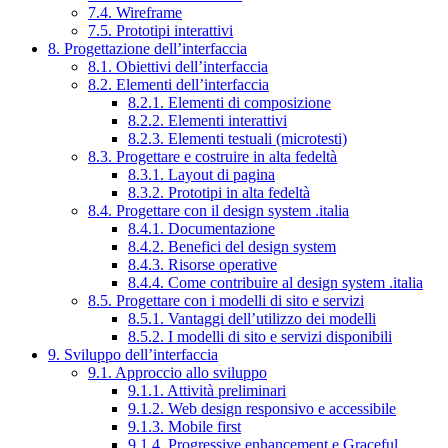
7.4. Wireframe
7.5. Prototipi interattivi
8. Progettazione dell’interfaccia
8.1. Obiettivi dell’interfaccia
8.2. Elementi dell’interfaccia
8.2.1. Elementi di composizione
8.2.2. Elementi interattivi
8.2.3. Elementi testuali (microtesti)
8.3. Progettare e costruire in alta fedeltà
8.3.1. Layout di pagina
8.3.2. Prototipi in alta fedeltà
8.4. Progettare con il design system .italia
8.4.1. Documentazione
8.4.2. Benefici del design system
8.4.3. Risorse operative
8.4.4. Come contribuire al design system .italia
8.5. Progettare con i modelli di sito e servizi
8.5.1. Vantaggi dell’utilizzo dei modelli
8.5.2. I modelli di sito e servizi disponibili
9. Sviluppo dell’interfaccia
9.1. Approccio allo sviluppo
9.1.1. Attività preliminari
9.1.2. Web design responsivo e accessibile
9.1.3. Mobile first
9.1.4. Progressive enhancement e Graceful