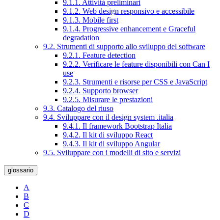
9.1.1. Attività preliminari
9.1.2. Web design responsivo e accessibile
9.1.3. Mobile first
9.1.4. Progressive enhancement e Graceful
degradation
9.2. Strumenti di supporto allo sviluppo del software
9.2.1. Feature detection
9.2.2. Verificare le feature disponibili con Can I
use
9.2.3. Strumenti e risorse per CSS e JavaScript
9.2.4. Supporto browser
9.2.5. Misurare le prestazioni
9.3. Catalogo del riuso
9.4. Sviluppare con il design system .italia
9.4.1. Il framework Bootstrap Italia
9.4.2. Il kit di sviluppo React
9.4.3. Il kit di sviluppo Angular
9.5. Sviluppare con i modelli di sito e servizi
glossario
A
B
C
D