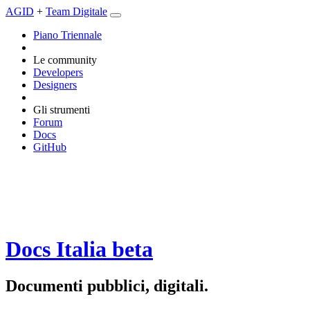
AGID
+
Team Digitale
Piano Triennale
Le community
Developers
Designers
Gli strumenti
Forum
Docs
GitHub
Docs Italia
beta
Documenti pubblici, digitali.