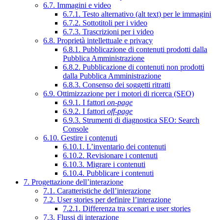
6.7. Immagini e video
6.7.1. Testo alternativo (alt text) per le immagini
6.7.2. Sottotitoli per i video
6.7.3. Trascrizioni per i video
6.8. Proprietà intellettuale e privacy
6.8.1. Pubblicazione di contenuti prodotti dalla
Pubblica Amministrazione
6.8.2. Pubblicazione di contenuti non prodotti
dalla Pubblica Amministrazione
6.8.3. Consenso dei soggetti ritratti
6.9. Ottimizzazione per i motori di ricerca (SEO)
6.9.1. I fattori
on-page
6.9.2. I fattori
off-page
6.9.3. Strumenti di diagnostica SEO: Search
Console
6.10. Gestire i contenuti
6.10.1. L’inventario dei contenuti
6.10.2. Revisionare i contenuti
6.10.3. Migrare i contenuti
6.10.4. Pubblicare i contenuti
7. Progettazione dell’interazione
7.1. Caratteristiche dell’interazione
7.2. User stories per definire l’interazione
7.2.1. Differenza tra scenari e user stories
7.3. Flussi di interazione