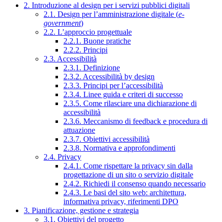
2. Introduzione al design per i servizi pubblici digitali
2.1. Design per l’amministrazione digitale (
e-
government
)
2.2. L’approccio progettuale
2.2.1. Buone pratiche
2.2.2. Principi
2.3. Accessibilità
2.3.1. Definizione
2.3.2. Accessibilità by design
2.3.3. Principi per l’accessibilità
2.3.4. Linee guida e criteri di successo
2.3.5. Come rilasciare una dichiarazione di
accessibilità
2.3.6. Meccanismo di feedback e procedura di
attuazione
2.3.7. Obiettivi accessibilità
2.3.8. Normativa e approfondimenti
2.4. Privacy
2.4.1. Come rispettare la privacy sin dalla
progettazione di un sito o servizio digitale
2.4.2. Richiedi il consenso quando necessario
2.4.3. Le basi del sito web: architettura,
informativa privacy, riferimenti DPO
3. Pianificazione, gestione e strategia
3.1. Obiettivi del progetto