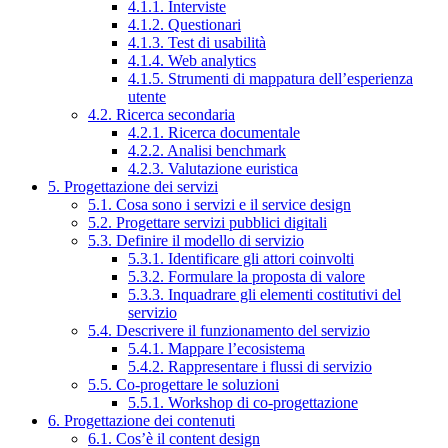
4.1.1. Interviste
4.1.2. Questionari
4.1.3. Test di usabilità
4.1.4. Web analytics
4.1.5. Strumenti di mappatura dell’esperienza
utente
4.2. Ricerca secondaria
4.2.1. Ricerca documentale
4.2.2. Analisi benchmark
4.2.3. Valutazione euristica
5. Progettazione dei servizi
5.1. Cosa sono i servizi e il service design
5.2. Progettare servizi pubblici digitali
5.3. Definire il modello di servizio
5.3.1. Identificare gli attori coinvolti
5.3.2. Formulare la proposta di valore
5.3.3. Inquadrare gli elementi costitutivi del
servizio
5.4. Descrivere il funzionamento del servizio
5.4.1. Mappare l’ecosistema
5.4.2. Rappresentare i flussi di servizio
5.5. Co-progettare le soluzioni
5.5.1. Workshop di co-progettazione
6. Progettazione dei contenuti
6.1. Cos’è il content design