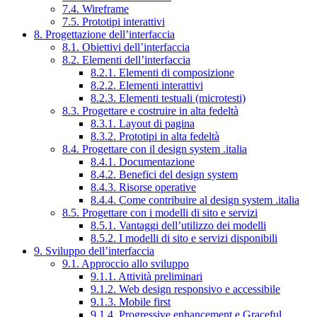
7.4. Wireframe
7.5. Prototipi interattivi
8. Progettazione dell’interfaccia
8.1. Obiettivi dell’interfaccia
8.2. Elementi dell’interfaccia
8.2.1. Elementi di composizione
8.2.2. Elementi interattivi
8.2.3. Elementi testuali (microtesti)
8.3. Progettare e costruire in alta fedeltà
8.3.1. Layout di pagina
8.3.2. Prototipi in alta fedeltà
8.4. Progettare con il design system .italia
8.4.1. Documentazione
8.4.2. Benefici del design system
8.4.3. Risorse operative
8.4.4. Come contribuire al design system .italia
8.5. Progettare con i modelli di sito e servizi
8.5.1. Vantaggi dell’utilizzo dei modelli
8.5.2. I modelli di sito e servizi disponibili
9. Sviluppo dell’interfaccia
9.1. Approccio allo sviluppo
9.1.1. Attività preliminari
9.1.2. Web design responsivo e accessibile
9.1.3. Mobile first
9.1.4. Progressive enhancement e Graceful