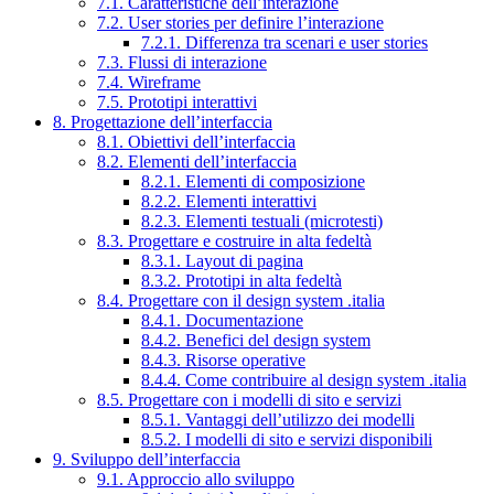
7.1. Caratteristiche dell’interazione
7.2. User stories per definire l’interazione
7.2.1. Differenza tra scenari e user stories
7.3. Flussi di interazione
7.4. Wireframe
7.5. Prototipi interattivi
8. Progettazione dell’interfaccia
8.1. Obiettivi dell’interfaccia
8.2. Elementi dell’interfaccia
8.2.1. Elementi di composizione
8.2.2. Elementi interattivi
8.2.3. Elementi testuali (microtesti)
8.3. Progettare e costruire in alta fedeltà
8.3.1. Layout di pagina
8.3.2. Prototipi in alta fedeltà
8.4. Progettare con il design system .italia
8.4.1. Documentazione
8.4.2. Benefici del design system
8.4.3. Risorse operative
8.4.4. Come contribuire al design system .italia
8.5. Progettare con i modelli di sito e servizi
8.5.1. Vantaggi dell’utilizzo dei modelli
8.5.2. I modelli di sito e servizi disponibili
9. Sviluppo dell’interfaccia
9.1. Approccio allo sviluppo