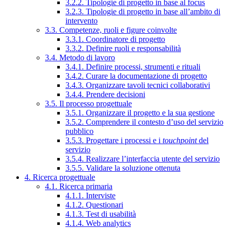
3.2.2. Tipologie di progetto in base al focus
3.2.3. Tipologie di progetto in base all’ambito di
intervento
3.3. Competenze, ruoli e figure coinvolte
3.3.1. Coordinatore di progetto
3.3.2. Definire ruoli e responsabilità
3.4. Metodo di lavoro
3.4.1. Definire processi, strumenti e rituali
3.4.2. Curare la documentazione di progetto
3.4.3. Organizzare tavoli tecnici collaborativi
3.4.4. Prendere decisioni
3.5. Il processo progettuale
3.5.1. Organizzare il progetto e la sua gestione
3.5.2. Comprendere il contesto d’uso del servizio
pubblico
3.5.3. Progettare i processi e i
touchpoint
del
servizio
3.5.4. Realizzare l’interfaccia utente del servizio
3.5.5. Validare la soluzione ottenuta
4. Ricerca progettuale
4.1. Ricerca primaria
4.1.1. Interviste
4.1.2. Questionari
4.1.3. Test di usabilità
4.1.4. Web analytics