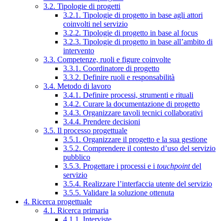
3.2. Tipologie di progetti
3.2.1. Tipologie di progetto in base agli attori
coinvolti nel servizio
3.2.2. Tipologie di progetto in base al focus
3.2.3. Tipologie di progetto in base all’ambito di
intervento
3.3. Competenze, ruoli e figure coinvolte
3.3.1. Coordinatore di progetto
3.3.2. Definire ruoli e responsabilità
3.4. Metodo di lavoro
3.4.1. Definire processi, strumenti e rituali
3.4.2. Curare la documentazione di progetto
3.4.3. Organizzare tavoli tecnici collaborativi
3.4.4. Prendere decisioni
3.5. Il processo progettuale
3.5.1. Organizzare il progetto e la sua gestione
3.5.2. Comprendere il contesto d’uso del servizio
pubblico
3.5.3. Progettare i processi e i
touchpoint
del
servizio
3.5.4. Realizzare l’interfaccia utente del servizio
3.5.5. Validare la soluzione ottenuta
4. Ricerca progettuale
4.1. Ricerca primaria
4.1.1. Interviste