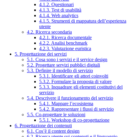
4.1.2. Questionari
4.1.3. Test di usabilità
4.1.4. Web analytics
4.1.5. Strumenti di mappatura dell’esperienza
utente
4.2. Ricerca secondaria
4.2.1. Ricerca documentale
4.2.2. Analisi benchmark
4.2.3. Valutazione euristica
5. Progettazione dei servizi
5.1. Cosa sono i servizi e il service design
5.2. Progettare servizi pubblici digitali
5.3. Definire il modello di servizio
5.3.1. Identificare gli attori coinvolti
5.3.2. Formulare la proposta di valore
5.3.3. Inquadrare gli elementi costitutivi del
servizio
5.4. Descrivere il funzionamento del servizio
5.4.1. Mappare l’ecosistema
5.4.2. Rappresentare i flussi di servizio
5.5. Co-progettare le soluzioni
5.5.1. Workshop di co-progettazione
6. Progettazione dei contenuti
6.1. Cos’è il content design
6.2. Ricerca utente sui contenuti e il linguaggio