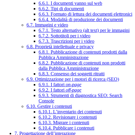
6.6.1. I documenti vanno sul web
6.6.2. Tipi di documenti
6.6.3. Formato di lettura dei documenti elettronici
6.6.4. Modalità di produzione dei documenti
6.7. Immagini e video
6.7.1. Testo alternativo (alt text) per le immagini
6.7.2. Sottotitoli per i video
6.7.3. Trascrizioni per i video
6.8. Proprietà intellettuale e privacy
6.8.1. Pubblicazione di contenuti prodotti dalla
Pubblica Amministrazione
6.8.2. Pubblicazione di contenuti non prodotti
dalla Pubblica Amministrazione
6.8.3. Consenso dei soggetti ritratti
6.9. Ottimizzazione per i motori di ricerca (SEO)
6.9.1. I fattori
on-page
6.9.2. I fattori
off-page
6.9.3. Strumenti di diagnostica SEO: Search
Console
6.10. Gestire i contenuti
6.10.1. L’inventario dei contenuti
6.10.2. Revisionare i contenuti
6.10.3. Migrare i contenuti
6.10.4. Pubblicare i contenuti
7. Progettazione dell’interazione