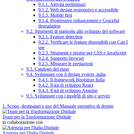
9.1.1. Attività preliminari
9.1.2. Web design responsivo e accessibile
9.1.3. Mobile first
9.1.4. Progressive enhancement e Graceful
degradation
9.2. Strumenti di supporto allo sviluppo del software
9.2.1. Feature detection
9.2.2. Verificare le feature disponibili con Can I
use
9.2.3. Strumenti e risorse per CSS e JavaScript
9.2.4. Supporto browser
9.2.5. Misurare le prestazioni
9.3. Catalogo del riuso
9.4. Sviluppare con il design system .italia
9.4.1. Il framework Bootstrap Italia
9.4.2. Il kit di sviluppo React
9.4.3. Il kit di sviluppo Angular
9.5. Sviluppare con i modelli di sito e servizi
1. Scopo, destinatari e uso del Manuale operativo di design
Team per la Trasformazione Digitale
in collaborazione con
Agenzia per l'Italia Digitale