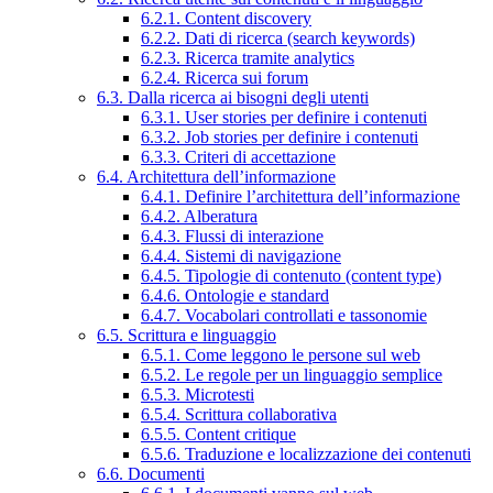
6.2.1. Content discovery
6.2.2. Dati di ricerca (search keywords)
6.2.3. Ricerca tramite analytics
6.2.4. Ricerca sui forum
6.3. Dalla ricerca ai bisogni degli utenti
6.3.1. User stories per definire i contenuti
6.3.2. Job stories per definire i contenuti
6.3.3. Criteri di accettazione
6.4. Architettura dell’informazione
6.4.1. Definire l’architettura dell’informazione
6.4.2. Alberatura
6.4.3. Flussi di interazione
6.4.4. Sistemi di navigazione
6.4.5. Tipologie di contenuto (content type)
6.4.6. Ontologie e standard
6.4.7. Vocabolari controllati e tassonomie
6.5. Scrittura e linguaggio
6.5.1. Come leggono le persone sul web
6.5.2. Le regole per un linguaggio semplice
6.5.3. Microtesti
6.5.4. Scrittura collaborativa
6.5.5. Content critique
6.5.6. Traduzione e localizzazione dei contenuti
6.6. Documenti