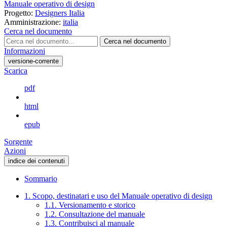
Manuale operativo di design
Progetto:
Designers Italia
Amministrazione:
italia
Cerca nel documento
Cerca nel documento
Informazioni
versione-corrente
Scarica
pdf
html
epub
Sorgente
Azioni
indice dei contenuti
Sommario
1. Scopo, destinatari e uso del Manuale operativo di design
1.1. Versionamento e storico
1.2. Consultazione del manuale
1.3. Contribuisci al manuale