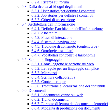
6.2.4. Ricerca sui forum
6.3. Dalla ricerca ai bisogni degli utenti
6.3.1. User stories per definire i contenuti
6.3.2. Job stories per definire i contenuti
6.3.3. Criteri di accettazione
6.4. Architettura dell’informazione
6.4.1. Definire l’architettura dell’informazione
6.4.2. Alberatura
6.4.3. Flussi di interazione
6.4.4. Sistemi di navigazione
6.4.5. Tipologie di contenuto (content type)
6.4.6. Ontologie e standard
6.4.7. Vocabolari controllati e tassonomie
6.5. Scrittura e linguaggio
6.5.1. Come leggono le persone sul web
6.5.2. Le regole per un linguaggio semplice
6.5.3. Microtesti
6.5.4. Scrittura collaborativa
6.5.5. Content critique
6.5.6. Traduzione e localizzazione dei contenuti
6.6. Documenti
6.6.1. I documenti vanno sul web
6.6.2. Tipi di documenti
6.6.3. Formato di lettura dei documenti elettronici
6.6.4. Modalità di produzione dei documenti