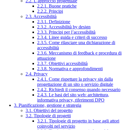
2.2. L’approccio progettuale
2.2.1. Buone pratiche
2.2.2. Principi
2.3. Accessibilità
2.3.1. Definizione
2.3.2. Accessibilità by design
2.3.3. Principi per l’accessibilità
2.3.4. Linee guida e criteri di successo
2.3.5. Come rilasciare una dichiarazione di
accessibilità
2.3.6. Meccanismo di feedback e procedura di
attuazione
2.3.7. Obiettivi accessibilità
2.3.8. Normativa e approfondimenti
2.4. Privacy
2.4.1. Come rispettare la privacy sin dalla
progettazione di un sito o servizio digitale
2.4.2. Richiedi il consenso quando necessario
2.4.3. Le basi del sito web: architettura,
informativa privacy, riferimenti DPO
3. Pianificazione, gestione e strategia
3.1. Obiettivi del progetto
3.2. Tipologie di progetti
3.2.1. Tipologie di progetto in base agli attori
coinvolti nel servizio