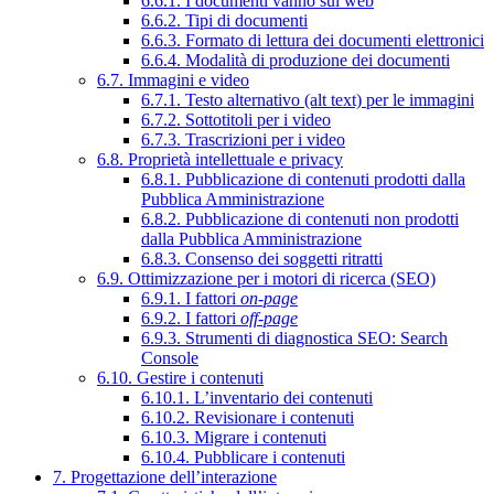
6.6.1. I documenti vanno sul web
6.6.2. Tipi di documenti
6.6.3. Formato di lettura dei documenti elettronici
6.6.4. Modalità di produzione dei documenti
6.7. Immagini e video
6.7.1. Testo alternativo (alt text) per le immagini
6.7.2. Sottotitoli per i video
6.7.3. Trascrizioni per i video
6.8. Proprietà intellettuale e privacy
6.8.1. Pubblicazione di contenuti prodotti dalla
Pubblica Amministrazione
6.8.2. Pubblicazione di contenuti non prodotti
dalla Pubblica Amministrazione
6.8.3. Consenso dei soggetti ritratti
6.9. Ottimizzazione per i motori di ricerca (SEO)
6.9.1. I fattori
on-page
6.9.2. I fattori
off-page
6.9.3. Strumenti di diagnostica SEO: Search
Console
6.10. Gestire i contenuti
6.10.1. L’inventario dei contenuti
6.10.2. Revisionare i contenuti
6.10.3. Migrare i contenuti
6.10.4. Pubblicare i contenuti
7. Progettazione dell’interazione