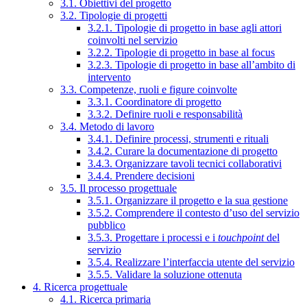
3.1. Obiettivi del progetto
3.2. Tipologie di progetti
3.2.1. Tipologie di progetto in base agli attori
coinvolti nel servizio
3.2.2. Tipologie di progetto in base al focus
3.2.3. Tipologie di progetto in base all’ambito di
intervento
3.3. Competenze, ruoli e figure coinvolte
3.3.1. Coordinatore di progetto
3.3.2. Definire ruoli e responsabilità
3.4. Metodo di lavoro
3.4.1. Definire processi, strumenti e rituali
3.4.2. Curare la documentazione di progetto
3.4.3. Organizzare tavoli tecnici collaborativi
3.4.4. Prendere decisioni
3.5. Il processo progettuale
3.5.1. Organizzare il progetto e la sua gestione
3.5.2. Comprendere il contesto d’uso del servizio
pubblico
3.5.3. Progettare i processi e i
touchpoint
del
servizio
3.5.4. Realizzare l’interfaccia utente del servizio
3.5.5. Validare la soluzione ottenuta
4. Ricerca progettuale
4.1. Ricerca primaria