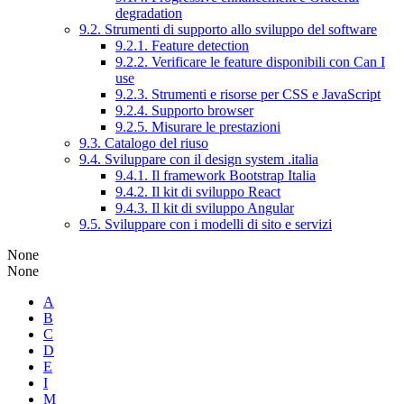
degradation
9.2. Strumenti di supporto allo sviluppo del software
9.2.1. Feature detection
9.2.2. Verificare le feature disponibili con Can I
use
9.2.3. Strumenti e risorse per CSS e JavaScript
9.2.4. Supporto browser
9.2.5. Misurare le prestazioni
9.3. Catalogo del riuso
9.4. Sviluppare con il design system .italia
9.4.1. Il framework Bootstrap Italia
9.4.2. Il kit di sviluppo React
9.4.3. Il kit di sviluppo Angular
9.5. Sviluppare con i modelli di sito e servizi
None
None
A
B
C
D
E
I
M