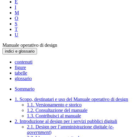
E
I
M
O
S
T
U
Manuale operativo di design
indici e glossario
contenuti
figure
tabelle
glossario
Sommario
1. Scopo, destinatari e uso del Manuale operativo di design
1.1. Versionamento e storico
1.2. Consultazione del manuale
1.3. Contribuisci al manuale
2. Introduzione al design per i servizi pubblici digitali
2.1. Design per l’amministrazione digitale (
e-
government
)