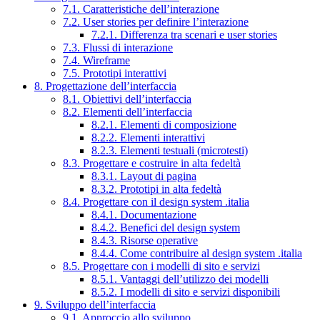
7.1. Caratteristiche dell’interazione
7.2. User stories per definire l’interazione
7.2.1. Differenza tra scenari e user stories
7.3. Flussi di interazione
7.4. Wireframe
7.5. Prototipi interattivi
8. Progettazione dell’interfaccia
8.1. Obiettivi dell’interfaccia
8.2. Elementi dell’interfaccia
8.2.1. Elementi di composizione
8.2.2. Elementi interattivi
8.2.3. Elementi testuali (microtesti)
8.3. Progettare e costruire in alta fedeltà
8.3.1. Layout di pagina
8.3.2. Prototipi in alta fedeltà
8.4. Progettare con il design system .italia
8.4.1. Documentazione
8.4.2. Benefici del design system
8.4.3. Risorse operative
8.4.4. Come contribuire al design system .italia
8.5. Progettare con i modelli di sito e servizi
8.5.1. Vantaggi dell’utilizzo dei modelli
8.5.2. I modelli di sito e servizi disponibili
9. Sviluppo dell’interfaccia
9.1. Approccio allo sviluppo