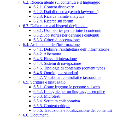
6.2. Ricerca utente sui contenuti e il linguaggio
6.2.1. Content discovery
6.2.2. Dati di ricerca (search keywords)
6.2.3. Ricerca tramite analytics
6.2.4. Ricerca sui forum
6.3. Dalla ricerca ai bisogni degli utenti
6.3.1. User stories per definire i contenuti
6.3.2. Job stories per definire i contenuti
6.3.3. Criteri di accettazione
6.4. Architettura dell’informazione
6.4.1. Definire l’architettura dell’informazione
6.4.2. Alberatura
6.4.3. Flussi di interazione
6.4.4. Sistemi di navigazione
6.4.5. Tipologie di contenuto (content type)
6.4.6. Ontologie e standard
6.4.7. Vocabolari controllati e tassonomie
6.5. Scrittura e linguaggio
6.5.1. Come leggono le persone sul web
6.5.2. Le regole per un linguaggio semplice
6.5.3. Microtesti
6.5.4. Scrittura collaborativa
6.5.5. Content critique
6.5.6. Traduzione e localizzazione dei contenuti
6.6. Documenti