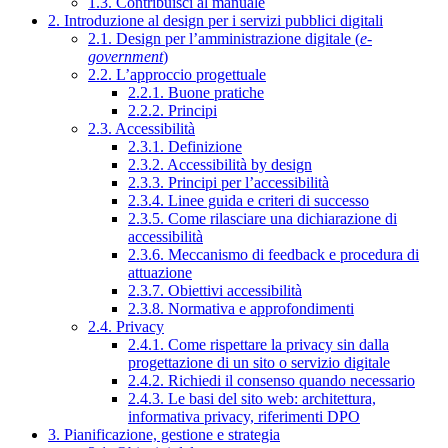
1.3. Contribuisci al manuale
2. Introduzione al design per i servizi pubblici digitali
2.1. Design per l’amministrazione digitale (
e-
government
)
2.2. L’approccio progettuale
2.2.1. Buone pratiche
2.2.2. Principi
2.3. Accessibilità
2.3.1. Definizione
2.3.2. Accessibilità by design
2.3.3. Principi per l’accessibilità
2.3.4. Linee guida e criteri di successo
2.3.5. Come rilasciare una dichiarazione di
accessibilità
2.3.6. Meccanismo di feedback e procedura di
attuazione
2.3.7. Obiettivi accessibilità
2.3.8. Normativa e approfondimenti
2.4. Privacy
2.4.1. Come rispettare la privacy sin dalla
progettazione di un sito o servizio digitale
2.4.2. Richiedi il consenso quando necessario
2.4.3. Le basi del sito web: architettura,
informativa privacy, riferimenti DPO
3. Pianificazione, gestione e strategia