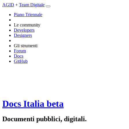
AGID
+
Team Digitale
Piano Triennale
Le community
Developers
Designers
Gli strumenti
Forum
Docs
GitHub
Docs Italia
beta
Documenti pubblici, digitali.