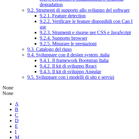
degradation
9.2. Strumenti di supporto allo sviluppo del software
9.2.1. Feature detection
9.2.2. Verificare le feature disponibili con Can I
use
9.2.3. Strumenti e risorse per CSS e JavaScript
9.2.4. Supporto browser
9.2.5. Misurare le prestazioni
9.3. Catalogo del riuso
9.4. Sviluppare con il design system .italia
9.4.1. Il framework Bootstrap Italia
9.4.2. Il kit di sviluppo React
9.4.3. Il kit di sviluppo Angular
9.5. Sviluppare con i modelli di sito e servizi
None
None
A
B
C
D
E
I
M