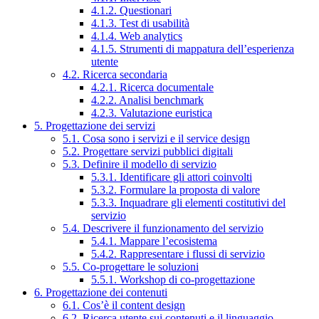
4.1.2. Questionari
4.1.3. Test di usabilità
4.1.4. Web analytics
4.1.5. Strumenti di mappatura dell’esperienza
utente
4.2. Ricerca secondaria
4.2.1. Ricerca documentale
4.2.2. Analisi benchmark
4.2.3. Valutazione euristica
5. Progettazione dei servizi
5.1. Cosa sono i servizi e il service design
5.2. Progettare servizi pubblici digitali
5.3. Definire il modello di servizio
5.3.1. Identificare gli attori coinvolti
5.3.2. Formulare la proposta di valore
5.3.3. Inquadrare gli elementi costitutivi del
servizio
5.4. Descrivere il funzionamento del servizio
5.4.1. Mappare l’ecosistema
5.4.2. Rappresentare i flussi di servizio
5.5. Co-progettare le soluzioni
5.5.1. Workshop di co-progettazione
6. Progettazione dei contenuti
6.1. Cos’è il content design
6.2. Ricerca utente sui contenuti e il linguaggio