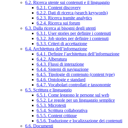
6.2. Ricerca utente sui contenuti e il linguaggio
6.2.1. Content discovery
6.2.2. Dati di ricerca (search keywords)
6.2.3. Ricerca tramite analytics
6.2.4. Ricerca sui forum
6.3. Dalla ricerca ai bisogni degli utenti
6.3.1. User stories per definire i contenuti
6.3.2. Job stories per definire i contenuti
6.3.3. Criteri di accettazione
6.4. Architettura dell’informazione
6.4.1. Definire l’architettura dell’informazione
6.4.2. Alberatura
6.4.3. Flussi di interazione
6.4.4. Sistemi di navigazione
6.4.5. Tipologie di contenuto (content type)
6.4.6. Ontologie e standard
6.4.7. Vocabolari controllati e tassonomie
6.5. Scrittura e linguaggio
6.5.1. Come leggono le persone sul web
6.5.2. Le regole per un linguaggio semplice
6.5.3. Microtesti
6.5.4. Scrittura collaborativa
6.5.5. Content critique
6.5.6. Traduzione e localizzazione dei contenuti
6.6. Documenti