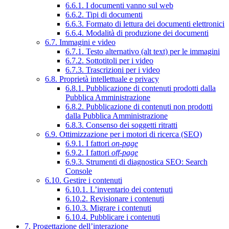
6.6.1. I documenti vanno sul web
6.6.2. Tipi di documenti
6.6.3. Formato di lettura dei documenti elettronici
6.6.4. Modalità di produzione dei documenti
6.7. Immagini e video
6.7.1. Testo alternativo (alt text) per le immagini
6.7.2. Sottotitoli per i video
6.7.3. Trascrizioni per i video
6.8. Proprietà intellettuale e privacy
6.8.1. Pubblicazione di contenuti prodotti dalla
Pubblica Amministrazione
6.8.2. Pubblicazione di contenuti non prodotti
dalla Pubblica Amministrazione
6.8.3. Consenso dei soggetti ritratti
6.9. Ottimizzazione per i motori di ricerca (SEO)
6.9.1. I fattori
on-page
6.9.2. I fattori
off-page
6.9.3. Strumenti di diagnostica SEO: Search
Console
6.10. Gestire i contenuti
6.10.1. L’inventario dei contenuti
6.10.2. Revisionare i contenuti
6.10.3. Migrare i contenuti
6.10.4. Pubblicare i contenuti
7. Progettazione dell’interazione