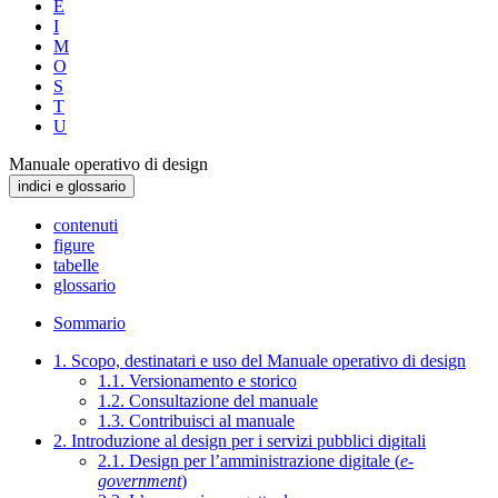
E
I
M
O
S
T
U
Manuale operativo di design
indici e glossario
contenuti
figure
tabelle
glossario
Sommario
1. Scopo, destinatari e uso del Manuale operativo di design
1.1. Versionamento e storico
1.2. Consultazione del manuale
1.3. Contribuisci al manuale
2. Introduzione al design per i servizi pubblici digitali
2.1. Design per l’amministrazione digitale (
e-
government
)