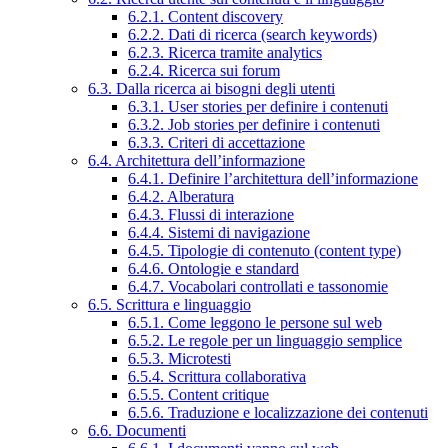
6.2.1. Content discovery
6.2.2. Dati di ricerca (search keywords)
6.2.3. Ricerca tramite analytics
6.2.4. Ricerca sui forum
6.3. Dalla ricerca ai bisogni degli utenti
6.3.1. User stories per definire i contenuti
6.3.2. Job stories per definire i contenuti
6.3.3. Criteri di accettazione
6.4. Architettura dell’informazione
6.4.1. Definire l’architettura dell’informazione
6.4.2. Alberatura
6.4.3. Flussi di interazione
6.4.4. Sistemi di navigazione
6.4.5. Tipologie di contenuto (content type)
6.4.6. Ontologie e standard
6.4.7. Vocabolari controllati e tassonomie
6.5. Scrittura e linguaggio
6.5.1. Come leggono le persone sul web
6.5.2. Le regole per un linguaggio semplice
6.5.3. Microtesti
6.5.4. Scrittura collaborativa
6.5.5. Content critique
6.5.6. Traduzione e localizzazione dei contenuti
6.6. Documenti