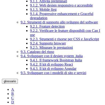
9.1.1. Attività preliminari
9.1.2. Web design responsivo e accessibile
9.1.3. Mobile first
9.1.4. Progressive enhancement e Graceful
degradation
9.2. Strumenti di supporto allo sviluppo del software
9.2.1. Feature detection
9.2.2. Verificare le feature disponibili con Can I
use
9.2.3. Strumenti e risorse per CSS e JavaScript
9.2.4. Supporto browser
9.2.5. Misurare le prestazioni
9.3. Catalogo del riuso
9.4. Sviluppare con il design system .italia
9.4.1. Il framework Bootstrap Italia
9.4.2. Il kit di sviluppo React
9.4.3. Il kit di sviluppo Angular
9.5. Sviluppare con i modelli di sito e servizi
glossario
A
B
C
D