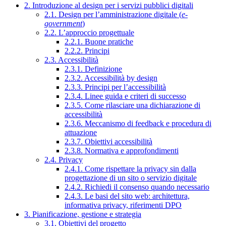
2. Introduzione al design per i servizi pubblici digitali
2.1. Design per l’amministrazione digitale (
e-
government
)
2.2. L’approccio progettuale
2.2.1. Buone pratiche
2.2.2. Principi
2.3. Accessibilità
2.3.1. Definizione
2.3.2. Accessibilità by design
2.3.3. Principi per l’accessibilità
2.3.4. Linee guida e criteri di successo
2.3.5. Come rilasciare una dichiarazione di
accessibilità
2.3.6. Meccanismo di feedback e procedura di
attuazione
2.3.7. Obiettivi accessibilità
2.3.8. Normativa e approfondimenti
2.4. Privacy
2.4.1. Come rispettare la privacy sin dalla
progettazione di un sito o servizio digitale
2.4.2. Richiedi il consenso quando necessario
2.4.3. Le basi del sito web: architettura,
informativa privacy, riferimenti DPO
3. Pianificazione, gestione e strategia
3.1. Obiettivi del progetto