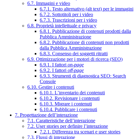
6.7. Immagini e video
6.7.1. Testo alternativo (alt text) per le immagini
6.7.2. Sottotitoli per i video
6.7.3. Trascrizioni per i video
6.8. Proprietà intellettuale e privacy
6.8.1. Pubblicazione di contenuti prodotti dalla
Pubblica Amministrazione
6.8.2. Pubblicazione di contenuti non prodotti
dalla Pubblica Amministrazione
6.8.3. Consenso dei soggetti ritratti
6.9. Ottimizzazione per i motori di ricerca (SEO)
6.9.1. I fattori
on-page
6.9.2. I fattori
off-page
6.9.3. Strumenti di diagnostica SEO: Search
Console
6.10. Gestire i contenuti
6.10.1. L’inventario dei contenuti
6.10.2. Revisionare i contenuti
6.10.3. Migrare i contenuti
6.10.4. Pubblicare i contenuti
7. Progettazione dell’interazione
7.1. Caratteristiche dell’interazione
7.2. User stories per definire l’interazione
7.2.1. Differenza tra scenari e user stories
7.3. Flussi di interazione