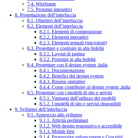
7.4. Wireframe
7.5. Prototipi interattivi
8. Progettazione dell’interfaccia
8.1. Obiettivi dell’interfaccia
8.2. Elementi dell’interfaccia
8.2.1. Elementi di composizione
8.2.2. Elementi interattivi
8.2.3. Elementi testuali (microtesti)
8.3. Progettare e costruire in alta fedeltà
8.3.1. Layout di pagina
8.3.2. Prototipi in alta fedeltà
8.4. Progettare con il design system .italia
8.4.1. Documentazione
8.4.2. Benefici del design system
8.4.3. Risorse operative
8.4.4. Come contribuire al design system .italia
8.5. Progettare con i modelli di sito e servizi
8.5.1. Vantaggi dell’utilizzo dei modelli
8.5.2. I modelli di sito e servizi disponibili
9. Sviluppo dell’interfaccia
9.1. Approccio allo sviluppo
9.1.1. Attività preliminari
9.1.2. Web design responsivo e accessibile
9.1.3. Mobile first
9.1.4. Progressive enhancement e Graceful