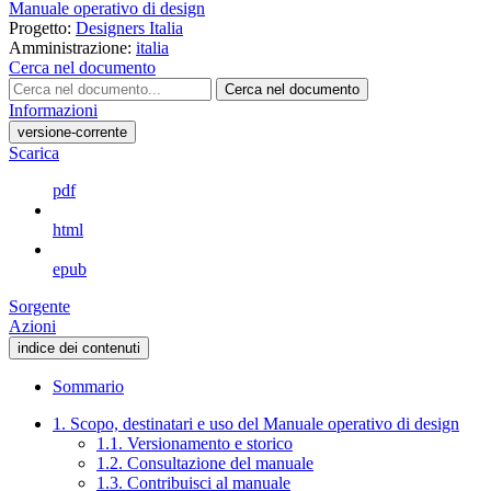
Manuale operativo di design
Progetto:
Designers Italia
Amministrazione:
italia
Cerca nel documento
Cerca nel documento
Informazioni
versione-corrente
Scarica
pdf
html
epub
Sorgente
Azioni
indice dei contenuti
Sommario
1. Scopo, destinatari e uso del Manuale operativo di design
1.1. Versionamento e storico
1.2. Consultazione del manuale
1.3. Contribuisci al manuale