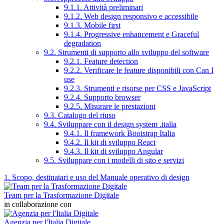
9.1.1. Attività preliminari
9.1.2. Web design responsivo e accessibile
9.1.3. Mobile first
9.1.4. Progressive enhancement e Graceful
degradation
9.2. Strumenti di supporto allo sviluppo del software
9.2.1. Feature detection
9.2.2. Verificare le feature disponibili con Can I
use
9.2.3. Strumenti e risorse per CSS e JavaScript
9.2.4. Supporto browser
9.2.5. Misurare le prestazioni
9.3. Catalogo del riuso
9.4. Sviluppare con il design system .italia
9.4.1. Il framework Bootstrap Italia
9.4.2. Il kit di sviluppo React
9.4.3. Il kit di sviluppo Angular
9.5. Sviluppare con i modelli di sito e servizi
1. Scopo, destinatari e uso del Manuale operativo di design
Team per la Trasformazione Digitale
in collaborazione con
Agenzia per l'Italia Digitale