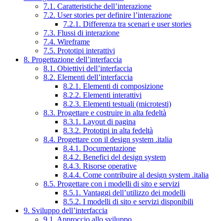
7.1. Caratteristiche dell’interazione
7.2. User stories per definire l’interazione
7.2.1. Differenza tra scenari e user stories
7.3. Flussi di interazione
7.4. Wireframe
7.5. Prototipi interattivi
8. Progettazione dell’interfaccia
8.1. Obiettivi dell’interfaccia
8.2. Elementi dell’interfaccia
8.2.1. Elementi di composizione
8.2.2. Elementi interattivi
8.2.3. Elementi testuali (microtesti)
8.3. Progettare e costruire in alta fedeltà
8.3.1. Layout di pagina
8.3.2. Prototipi in alta fedeltà
8.4. Progettare con il design system .italia
8.4.1. Documentazione
8.4.2. Benefici del design system
8.4.3. Risorse operative
8.4.4. Come contribuire al design system .italia
8.5. Progettare con i modelli di sito e servizi
8.5.1. Vantaggi dell’utilizzo dei modelli
8.5.2. I modelli di sito e servizi disponibili
9. Sviluppo dell’interfaccia
9.1. Approccio allo sviluppo