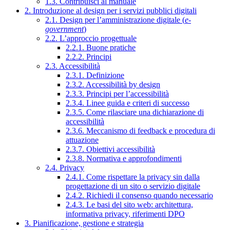
1.3. Contribuisci al manuale
2. Introduzione al design per i servizi pubblici digitali
2.1. Design per l’amministrazione digitale (
e-
government
)
2.2. L’approccio progettuale
2.2.1. Buone pratiche
2.2.2. Principi
2.3. Accessibilità
2.3.1. Definizione
2.3.2. Accessibilità by design
2.3.3. Principi per l’accessibilità
2.3.4. Linee guida e criteri di successo
2.3.5. Come rilasciare una dichiarazione di
accessibilità
2.3.6. Meccanismo di feedback e procedura di
attuazione
2.3.7. Obiettivi accessibilità
2.3.8. Normativa e approfondimenti
2.4. Privacy
2.4.1. Come rispettare la privacy sin dalla
progettazione di un sito o servizio digitale
2.4.2. Richiedi il consenso quando necessario
2.4.3. Le basi del sito web: architettura,
informativa privacy, riferimenti DPO
3. Pianificazione, gestione e strategia