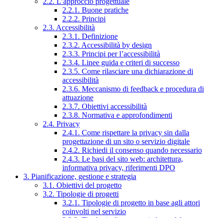
2.2. L’approccio progettuale
2.2.1. Buone pratiche
2.2.2. Principi
2.3. Accessibilità
2.3.1. Definizione
2.3.2. Accessibilità by design
2.3.3. Principi per l’accessibilità
2.3.4. Linee guida e criteri di successo
2.3.5. Come rilasciare una dichiarazione di
accessibilità
2.3.6. Meccanismo di feedback e procedura di
attuazione
2.3.7. Obiettivi accessibilità
2.3.8. Normativa e approfondimenti
2.4. Privacy
2.4.1. Come rispettare la privacy sin dalla
progettazione di un sito o servizio digitale
2.4.2. Richiedi il consenso quando necessario
2.4.3. Le basi del sito web: architettura,
informativa privacy, riferimenti DPO
3. Pianificazione, gestione e strategia
3.1. Obiettivi del progetto
3.2. Tipologie di progetti
3.2.1. Tipologie di progetto in base agli attori
coinvolti nel servizio