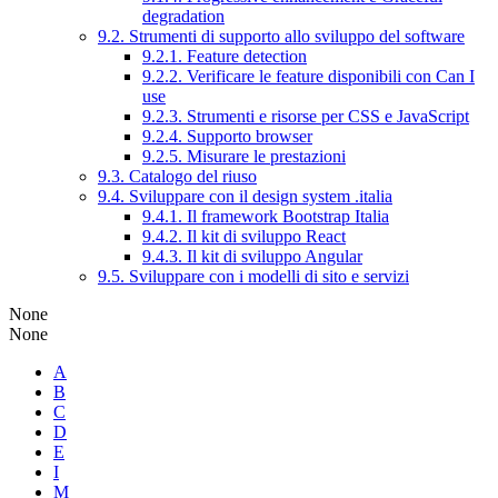
degradation
9.2. Strumenti di supporto allo sviluppo del software
9.2.1. Feature detection
9.2.2. Verificare le feature disponibili con Can I
use
9.2.3. Strumenti e risorse per CSS e JavaScript
9.2.4. Supporto browser
9.2.5. Misurare le prestazioni
9.3. Catalogo del riuso
9.4. Sviluppare con il design system .italia
9.4.1. Il framework Bootstrap Italia
9.4.2. Il kit di sviluppo React
9.4.3. Il kit di sviluppo Angular
9.5. Sviluppare con i modelli di sito e servizi
None
None
A
B
C
D
E
I
M