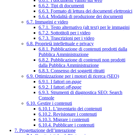
6.6.1. I documenti vanno sul web
6.6.2. Tipi di documenti
6.6.3. Formato di lettura dei documenti elettronici
6.6.4. Modalità di produzione dei documenti
6.7. Immagini e video
6.7.1. Testo alternativo (alt text) per le immagini
6.7.2. Sottotitoli per i video
6.7.3. Trascrizioni per i video
6.8. Proprietà intellettuale e privacy
6.8.1. Pubblicazione di contenuti prodotti dalla
Pubblica Amministrazione
6.8.2. Pubblicazione di contenuti non prodotti
dalla Pubblica Amministrazione
6.8.3. Consenso dei soggetti ritratti
6.9. Ottimizzazione per i motori di ricerca (SEO)
6.9.1. I fattori
on-page
6.9.2. I fattori
off-page
6.9.3. Strumenti di diagnostica SEO: Search
Console
6.10. Gestire i contenuti
6.10.1. L’inventario dei contenuti
6.10.2. Revisionare i contenuti
6.10.3. Migrare i contenuti
6.10.4. Pubblicare i contenuti
7. Progettazione dell’interazione