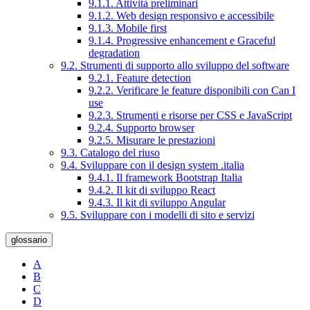
9.1.1. Attività preliminari
9.1.2. Web design responsivo e accessibile
9.1.3. Mobile first
9.1.4. Progressive enhancement e Graceful
degradation
9.2. Strumenti di supporto allo sviluppo del software
9.2.1. Feature detection
9.2.2. Verificare le feature disponibili con Can I
use
9.2.3. Strumenti e risorse per CSS e JavaScript
9.2.4. Supporto browser
9.2.5. Misurare le prestazioni
9.3. Catalogo del riuso
9.4. Sviluppare con il design system .italia
9.4.1. Il framework Bootstrap Italia
9.4.2. Il kit di sviluppo React
9.4.3. Il kit di sviluppo Angular
9.5. Sviluppare con i modelli di sito e servizi
glossario
A
B
C
D