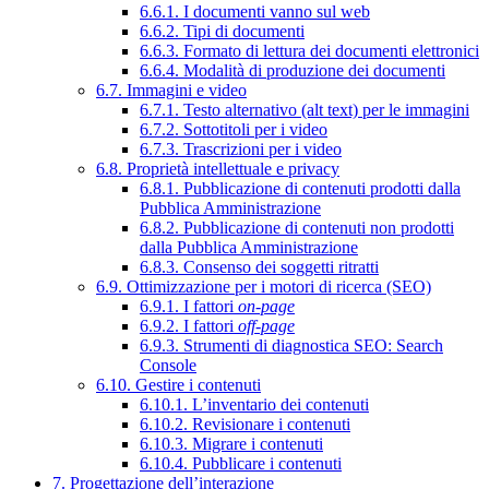
6.6.1. I documenti vanno sul web
6.6.2. Tipi di documenti
6.6.3. Formato di lettura dei documenti elettronici
6.6.4. Modalità di produzione dei documenti
6.7. Immagini e video
6.7.1. Testo alternativo (alt text) per le immagini
6.7.2. Sottotitoli per i video
6.7.3. Trascrizioni per i video
6.8. Proprietà intellettuale e privacy
6.8.1. Pubblicazione di contenuti prodotti dalla
Pubblica Amministrazione
6.8.2. Pubblicazione di contenuti non prodotti
dalla Pubblica Amministrazione
6.8.3. Consenso dei soggetti ritratti
6.9. Ottimizzazione per i motori di ricerca (SEO)
6.9.1. I fattori
on-page
6.9.2. I fattori
off-page
6.9.3. Strumenti di diagnostica SEO: Search
Console
6.10. Gestire i contenuti
6.10.1. L’inventario dei contenuti
6.10.2. Revisionare i contenuti
6.10.3. Migrare i contenuti
6.10.4. Pubblicare i contenuti
7. Progettazione dell’interazione