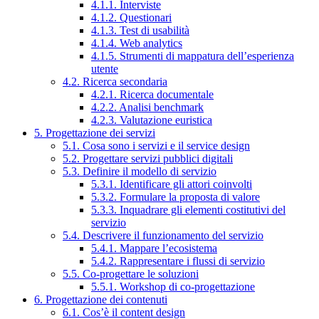
4.1.1. Interviste
4.1.2. Questionari
4.1.3. Test di usabilità
4.1.4. Web analytics
4.1.5. Strumenti di mappatura dell’esperienza
utente
4.2. Ricerca secondaria
4.2.1. Ricerca documentale
4.2.2. Analisi benchmark
4.2.3. Valutazione euristica
5. Progettazione dei servizi
5.1. Cosa sono i servizi e il service design
5.2. Progettare servizi pubblici digitali
5.3. Definire il modello di servizio
5.3.1. Identificare gli attori coinvolti
5.3.2. Formulare la proposta di valore
5.3.3. Inquadrare gli elementi costitutivi del
servizio
5.4. Descrivere il funzionamento del servizio
5.4.1. Mappare l’ecosistema
5.4.2. Rappresentare i flussi di servizio
5.5. Co-progettare le soluzioni
5.5.1. Workshop di co-progettazione
6. Progettazione dei contenuti
6.1. Cos’è il content design