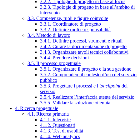
3.2.2. Tipologie di progetto in base al focus
3.2.3. Tipologie di progetto in base all’ambito di
intervento
3.3. Competenze, ruoli e figure coinvolte
3.3.1. Coordinatore di progetto
3.3.2. Definire ruoli e responsabilità
3.4. Metodo di lavoro
3.4.1. Definire processi, strumenti e rituali
3.4.2. Curare la documentazione di progetto
3.4.3. Organizzare tavoli tecnici collaborativi
3.4.4. Prendere decisioni
3.5. Il processo progettuale
3.5.1. Organizzare il progetto e la sua gestione
3.5.2. Comprendere il contesto d’uso del servizio
pubblico
3.5.3. Progettare i processi e i
touchpoint
del
servizio
3.5.4. Realizzare l’interfaccia utente del servizio
3.5.5. Validare la soluzione ottenuta
4. Ricerca progettuale
4.1. Ricerca primaria
4.1.1. Interviste
4.1.2. Questionari
4.1.3. Test di usabilità
4.1.4. Web analytics