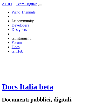
AGID
+
Team Digitale
Piano Triennale
Le community
Developers
Designers
Gli strumenti
Forum
Docs
GitHub
Docs Italia
beta
Documenti pubblici, digitali.