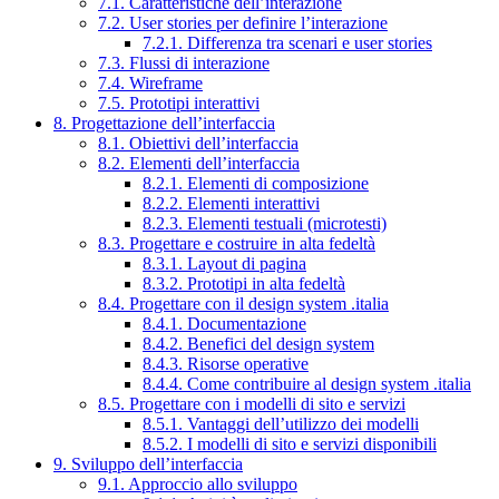
7.1. Caratteristiche dell’interazione
7.2. User stories per definire l’interazione
7.2.1. Differenza tra scenari e user stories
7.3. Flussi di interazione
7.4. Wireframe
7.5. Prototipi interattivi
8. Progettazione dell’interfaccia
8.1. Obiettivi dell’interfaccia
8.2. Elementi dell’interfaccia
8.2.1. Elementi di composizione
8.2.2. Elementi interattivi
8.2.3. Elementi testuali (microtesti)
8.3. Progettare e costruire in alta fedeltà
8.3.1. Layout di pagina
8.3.2. Prototipi in alta fedeltà
8.4. Progettare con il design system .italia
8.4.1. Documentazione
8.4.2. Benefici del design system
8.4.3. Risorse operative
8.4.4. Come contribuire al design system .italia
8.5. Progettare con i modelli di sito e servizi
8.5.1. Vantaggi dell’utilizzo dei modelli
8.5.2. I modelli di sito e servizi disponibili
9. Sviluppo dell’interfaccia
9.1. Approccio allo sviluppo