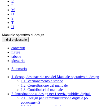
E
I
M
O
S
T
U
Manuale operativo di design
indici e glossario
contenuti
figure
tabelle
glossario
Sommario
1. Scopo, destinatari e uso del Manuale operativo di design
1.1. Versionamento e storico
1.2. Consultazione del manuale
1.3. Contribuisci al manuale
2. Introduzione al design per i servizi pubblici digitali
2.1. Design per l’amministrazione digitale (
e-
government
)