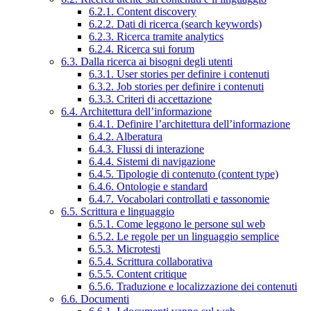
6.2.1. Content discovery
6.2.2. Dati di ricerca (search keywords)
6.2.3. Ricerca tramite analytics
6.2.4. Ricerca sui forum
6.3. Dalla ricerca ai bisogni degli utenti
6.3.1. User stories per definire i contenuti
6.3.2. Job stories per definire i contenuti
6.3.3. Criteri di accettazione
6.4. Architettura dell’informazione
6.4.1. Definire l’architettura dell’informazione
6.4.2. Alberatura
6.4.3. Flussi di interazione
6.4.4. Sistemi di navigazione
6.4.5. Tipologie di contenuto (content type)
6.4.6. Ontologie e standard
6.4.7. Vocabolari controllati e tassonomie
6.5. Scrittura e linguaggio
6.5.1. Come leggono le persone sul web
6.5.2. Le regole per un linguaggio semplice
6.5.3. Microtesti
6.5.4. Scrittura collaborativa
6.5.5. Content critique
6.5.6. Traduzione e localizzazione dei contenuti
6.6. Documenti