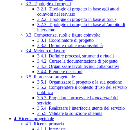
3.2. Tipologie di progetti
3.2.1. Tipologie di progetto in base agli attori
coinvolti nel servizio
3.2.2. Tipologie di progetto in base al focus
3.2.3. Tipologie di progetto in base all’ambito di
intervento
3.3. Competenze, ruoli e figure coinvolte
3.3.1. Coordinatore di progetto
3.3.2. Definire ruoli e responsabilità
3.4. Metodo di lavoro
3.4.1. Definire processi, strumenti e rituali
3.4.2. Curare la documentazione di progetto
3.4.3. Organizzare tavoli tecnici collaborativi
3.4.4. Prendere decisioni
3.5. Il processo progettuale
3.5.1. Organizzare il progetto e la sua gestione
3.5.2. Comprendere il contesto d’uso del servizio
pubblico
3.5.3. Progettare i processi e i
touchpoint
del
servizio
3.5.4. Realizzare l’interfaccia utente del servizio
3.5.5. Validare la soluzione ottenuta
4. Ricerca progettuale
4.1. Ricerca primaria
4.1.1. Interviste