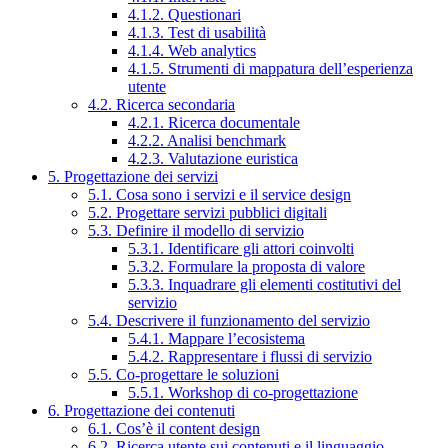
4.1.2. Questionari
4.1.3. Test di usabilità
4.1.4. Web analytics
4.1.5. Strumenti di mappatura dell’esperienza
utente
4.2. Ricerca secondaria
4.2.1. Ricerca documentale
4.2.2. Analisi benchmark
4.2.3. Valutazione euristica
5. Progettazione dei servizi
5.1. Cosa sono i servizi e il service design
5.2. Progettare servizi pubblici digitali
5.3. Definire il modello di servizio
5.3.1. Identificare gli attori coinvolti
5.3.2. Formulare la proposta di valore
5.3.3. Inquadrare gli elementi costitutivi del
servizio
5.4. Descrivere il funzionamento del servizio
5.4.1. Mappare l’ecosistema
5.4.2. Rappresentare i flussi di servizio
5.5. Co-progettare le soluzioni
5.5.1. Workshop di co-progettazione
6. Progettazione dei contenuti
6.1. Cos’è il content design
6.2. Ricerca utente sui contenuti e il linguaggio