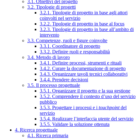
3.1. Obiettivi del progetto
3.2. Tipologie di progetti
3.2.1. Tipologie di progetto in base agli attori
coinvolti nel servizio
3.2.2. Tipologie di progetto in base al focus
3.2.3. Tipologie di progetto in base all’ambito di
intervento
3.3. Competenze, ruoli e figure coinvolte
3.3.1. Coordinatore di progetto
3.3.2. Definire ruoli e responsabilità
3.4. Metodo di lavoro
3.4.1. Definire processi, strumenti e rituali
3.4.2. Curare la documentazione di progetto
3.4.3. Organizzare tavoli tecnici collaborativi
3.4.4. Prendere decisioni
3.5. Il processo progettuale
3.5.1. Organizzare il progetto e la sua gestione
3.5.2. Comprendere il contesto d’uso del servizio
pubblico
3.5.3. Progettare i processi e i
touchpoint
del
servizio
3.5.4. Realizzare l’interfaccia utente del servizio
3.5.5. Validare la soluzione ottenuta
4. Ricerca progettuale
4.1. Ricerca primaria