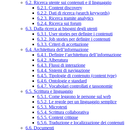
6.2. Ricerca utente sui contenuti e il linguaggio
6.2.1. Content discovery
6.2.2. Dati di ricerca (search keywords)
6.2.3. Ricerca tramite analytics
6.2.4. Ricerca sui forum
6.3. Dalla ricerca ai bisogni degli utenti
6.3.1. User stories per definire i contenuti
6.3.2. Job stories per definire i contenuti
6.3.3. Criteri di accettazione
6.4. Architettura dell’informazione
6.4.1. Definire l’architettura dell’informazione
6.4.2. Alberatura
6.4.3. Flussi di interazione
6.4.4. Sistemi di navigazione
6.4.5. Tipologie di contenuto (content type)
6.4.6. Ontologie e standard
6.4.7. Vocabolari controllati e tassonomie
6.5. Scrittura e linguaggio
6.5.1. Come leggono le persone sul web
6.5.2. Le regole per un linguaggio semplice
6.5.3. Microtesti
6.5.4. Scrittura collaborativa
6.5.5. Content critique
6.5.6. Traduzione e localizzazione dei contenuti
6.6. Documenti