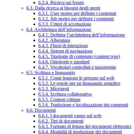
6.2.4. Ricerca sui forum
6.3. Dalla ricerca ai bisogni degli utenti
6.3.1. User stories per definire i contenuti
6.3.2. Job stories per definire i contenuti
6.3.3. Criteri di accettazione
6.4. Architettura dell’informazione
6.4.1. Definire l’architettura dell’informazione
6.4.2. Alberatura
6.4.3. Flussi di interazione
6.4.4. Sistemi di navigazione
6.4.5. Tipologie di contenuto (content type)
6.4.6. Ontologie e standard
6.4.7. Vocabolari controllati e tassonomie
6.5. Scrittura e linguaggio
6.5.1. Come leggono le persone sul web
6.5.2. Le regole per un linguaggio semplice
6.5.3. Microtesti
6.5.4. Scrittura collaborativa
6.5.5. Content critique
6.5.6. Traduzione e localizzazione dei contenuti
6.6. Documenti
6.6.1. I documenti vanno sul web
6.6.2. Tipi di documenti
6.6.3. Formato di lettura dei documenti elettronici
6.6.4. Modalità di produzione dei documenti