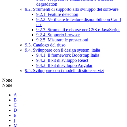
degradation
9.2. Strumenti di supporto allo sviluppo del software
9.2.1. Feature detection
9.2.2. Verificare le feature disponibili con Can I
use
9.2.3. Strumenti e risorse per CSS e JavaScript
9.2.4. Supporto browser
9.2.5. Misurare le prestazioni
9.3. Catalogo del riuso
9.4. Sviluppare con il design system .italia
9.4.1. Il framework Bootstrap Italia
9.4.2. Il kit di sviluppo React
9.4.3. Il kit di sviluppo Angular
9.5. Sviluppare con i modelli di sito e servizi
None
None
A
B
C
D
E
I
M