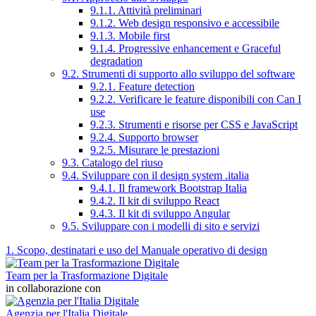
9.1.1. Attività preliminari
9.1.2. Web design responsivo e accessibile
9.1.3. Mobile first
9.1.4. Progressive enhancement e Graceful
degradation
9.2. Strumenti di supporto allo sviluppo del software
9.2.1. Feature detection
9.2.2. Verificare le feature disponibili con Can I
use
9.2.3. Strumenti e risorse per CSS e JavaScript
9.2.4. Supporto browser
9.2.5. Misurare le prestazioni
9.3. Catalogo del riuso
9.4. Sviluppare con il design system .italia
9.4.1. Il framework Bootstrap Italia
9.4.2. Il kit di sviluppo React
9.4.3. Il kit di sviluppo Angular
9.5. Sviluppare con i modelli di sito e servizi
1. Scopo, destinatari e uso del Manuale operativo di design
Team per la Trasformazione Digitale
in collaborazione con
Agenzia per l'Italia Digitale