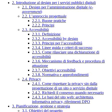
2. Introduzione al design per i servizi pubblici digitali
2.1. Design per l’amministrazione digitale (
e-
government
)
2.2. L’approccio progettuale
2.2.1. Buone pratiche
2.2.2. Principi
2.3. Accessibilità
2.3.1. Definizione
2.3.2. Accessibilità by design
2.3.3. Principi per l’accessibilità
2.3.4. Linee guida e criteri di successo
2.3.5. Come rilasciare una dichiarazione di
accessibilità
2.3.6. Meccanismo di feedback e procedura di
attuazione
2.3.7. Obiettivi accessibilità
2.3.8. Normativa e approfondimenti
2.4. Privacy
2.4.1. Come rispettare la privacy sin dalla
progettazione di un sito o servizio digitale
2.4.2. Richiedi il consenso quando necessario
2.4.3. Le basi del sito web: architettura,
informativa privacy, riferimenti DPO
3. Pianificazione, gestione e strategia
3.1. Obiettivi del progetto