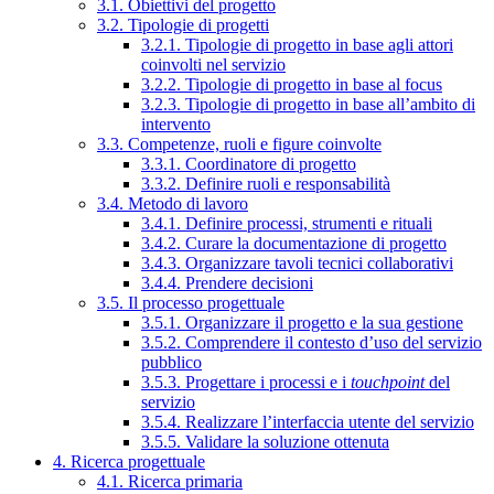
3.1. Obiettivi del progetto
3.2. Tipologie di progetti
3.2.1. Tipologie di progetto in base agli attori
coinvolti nel servizio
3.2.2. Tipologie di progetto in base al focus
3.2.3. Tipologie di progetto in base all’ambito di
intervento
3.3. Competenze, ruoli e figure coinvolte
3.3.1. Coordinatore di progetto
3.3.2. Definire ruoli e responsabilità
3.4. Metodo di lavoro
3.4.1. Definire processi, strumenti e rituali
3.4.2. Curare la documentazione di progetto
3.4.3. Organizzare tavoli tecnici collaborativi
3.4.4. Prendere decisioni
3.5. Il processo progettuale
3.5.1. Organizzare il progetto e la sua gestione
3.5.2. Comprendere il contesto d’uso del servizio
pubblico
3.5.3. Progettare i processi e i
touchpoint
del
servizio
3.5.4. Realizzare l’interfaccia utente del servizio
3.5.5. Validare la soluzione ottenuta
4. Ricerca progettuale
4.1. Ricerca primaria