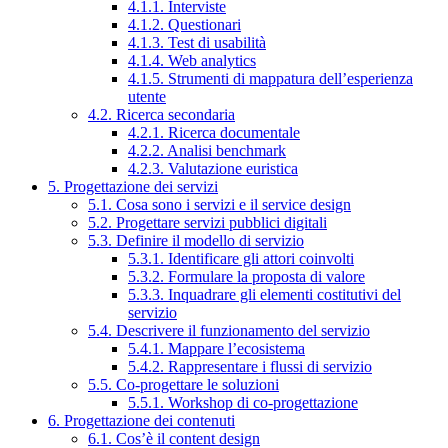
4.1.1. Interviste
4.1.2. Questionari
4.1.3. Test di usabilità
4.1.4. Web analytics
4.1.5. Strumenti di mappatura dell’esperienza
utente
4.2. Ricerca secondaria
4.2.1. Ricerca documentale
4.2.2. Analisi benchmark
4.2.3. Valutazione euristica
5. Progettazione dei servizi
5.1. Cosa sono i servizi e il service design
5.2. Progettare servizi pubblici digitali
5.3. Definire il modello di servizio
5.3.1. Identificare gli attori coinvolti
5.3.2. Formulare la proposta di valore
5.3.3. Inquadrare gli elementi costitutivi del
servizio
5.4. Descrivere il funzionamento del servizio
5.4.1. Mappare l’ecosistema
5.4.2. Rappresentare i flussi di servizio
5.5. Co-progettare le soluzioni
5.5.1. Workshop di co-progettazione
6. Progettazione dei contenuti
6.1. Cos’è il content design