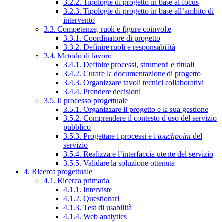
3.2.2. Tipologie di progetto in base al focus
3.2.3. Tipologie di progetto in base all’ambito di
intervento
3.3. Competenze, ruoli e figure coinvolte
3.3.1. Coordinatore di progetto
3.3.2. Definire ruoli e responsabilità
3.4. Metodo di lavoro
3.4.1. Definire processi, strumenti e rituali
3.4.2. Curare la documentazione di progetto
3.4.3. Organizzare tavoli tecnici collaborativi
3.4.4. Prendere decisioni
3.5. Il processo progettuale
3.5.1. Organizzare il progetto e la sua gestione
3.5.2. Comprendere il contesto d’uso del servizio
pubblico
3.5.3. Progettare i processi e i
touchpoint
del
servizio
3.5.4. Realizzare l’interfaccia utente del servizio
3.5.5. Validare la soluzione ottenuta
4. Ricerca progettuale
4.1. Ricerca primaria
4.1.1. Interviste
4.1.2. Questionari
4.1.3. Test di usabilità
4.1.4. Web analytics