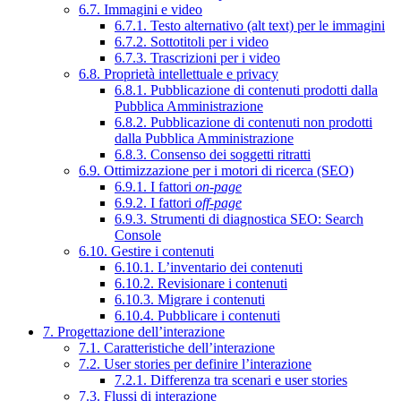
6.7. Immagini e video
6.7.1. Testo alternativo (alt text) per le immagini
6.7.2. Sottotitoli per i video
6.7.3. Trascrizioni per i video
6.8. Proprietà intellettuale e privacy
6.8.1. Pubblicazione di contenuti prodotti dalla
Pubblica Amministrazione
6.8.2. Pubblicazione di contenuti non prodotti
dalla Pubblica Amministrazione
6.8.3. Consenso dei soggetti ritratti
6.9. Ottimizzazione per i motori di ricerca (SEO)
6.9.1. I fattori
on-page
6.9.2. I fattori
off-page
6.9.3. Strumenti di diagnostica SEO: Search
Console
6.10. Gestire i contenuti
6.10.1. L’inventario dei contenuti
6.10.2. Revisionare i contenuti
6.10.3. Migrare i contenuti
6.10.4. Pubblicare i contenuti
7. Progettazione dell’interazione
7.1. Caratteristiche dell’interazione
7.2. User stories per definire l’interazione
7.2.1. Differenza tra scenari e user stories
7.3. Flussi di interazione