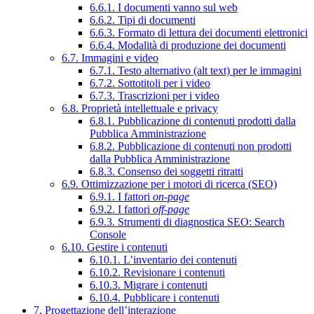
6.6.1. I documenti vanno sul web
6.6.2. Tipi di documenti
6.6.3. Formato di lettura dei documenti elettronici
6.6.4. Modalità di produzione dei documenti
6.7. Immagini e video
6.7.1. Testo alternativo (alt text) per le immagini
6.7.2. Sottotitoli per i video
6.7.3. Trascrizioni per i video
6.8. Proprietà intellettuale e privacy
6.8.1. Pubblicazione di contenuti prodotti dalla
Pubblica Amministrazione
6.8.2. Pubblicazione di contenuti non prodotti
dalla Pubblica Amministrazione
6.8.3. Consenso dei soggetti ritratti
6.9. Ottimizzazione per i motori di ricerca (SEO)
6.9.1. I fattori
on-page
6.9.2. I fattori
off-page
6.9.3. Strumenti di diagnostica SEO: Search
Console
6.10. Gestire i contenuti
6.10.1. L’inventario dei contenuti
6.10.2. Revisionare i contenuti
6.10.3. Migrare i contenuti
6.10.4. Pubblicare i contenuti
7. Progettazione dell’interazione