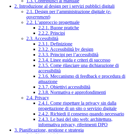
1.3. Contribuisci al manuale
2. Introduzione al design per i servizi pubblici digitali
2.1. Design per l’amministrazione digitale (
e-
government
)
2.2. L’approccio progettuale
2.2.1. Buone pratiche
2.2.2. Principi
2.3. Accessibilità
2.3.1. Definizione
2.3.2. Accessibilità by design
2.3.3. Principi per l’accessibilità
2.3.4. Linee guida e criteri di successo
2.3.5. Come rilasciare una dichiarazione di
accessibilità
2.3.6. Meccanismo di feedback e procedura di
attuazione
2.3.7. Obiettivi accessibilità
2.3.8. Normativa e approfondimenti
2.4. Privacy
2.4.1. Come rispettare la privacy sin dalla
progettazione di un sito o servizio digitale
2.4.2. Richiedi il consenso quando necessario
2.4.3. Le basi del sito web: architettura,
informativa privacy, riferimenti DPO
3. Pianificazione, gestione e strategia