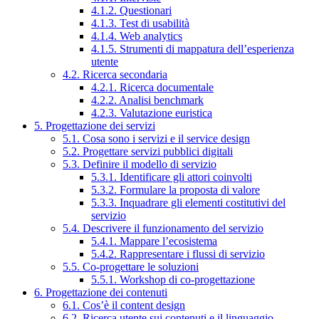
4.1.2. Questionari
4.1.3. Test di usabilità
4.1.4. Web analytics
4.1.5. Strumenti di mappatura dell’esperienza
utente
4.2. Ricerca secondaria
4.2.1. Ricerca documentale
4.2.2. Analisi benchmark
4.2.3. Valutazione euristica
5. Progettazione dei servizi
5.1. Cosa sono i servizi e il service design
5.2. Progettare servizi pubblici digitali
5.3. Definire il modello di servizio
5.3.1. Identificare gli attori coinvolti
5.3.2. Formulare la proposta di valore
5.3.3. Inquadrare gli elementi costitutivi del
servizio
5.4. Descrivere il funzionamento del servizio
5.4.1. Mappare l’ecosistema
5.4.2. Rappresentare i flussi di servizio
5.5. Co-progettare le soluzioni
5.5.1. Workshop di co-progettazione
6. Progettazione dei contenuti
6.1. Cos’è il content design
6.2. Ricerca utente sui contenuti e il linguaggio