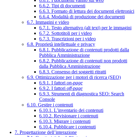
6.6.1. I documenti vanno sul web
6.6.2. Tipi di documenti
6.6.3. Formato di lettura dei documenti elettronici
6.6.4. Modalità di produzione dei documenti
6.7. Immagini e video
6.7.1. Testo alternativo (alt text) per le immagini
6.7.2. Sottotitoli per i video
6.7.3. Trascrizioni per i video
6.8. Proprietà intellettuale e privacy
6.8.1. Pubblicazione di contenuti prodotti dalla
Pubblica Amministrazione
6.8.2. Pubblicazione di contenuti non prodotti
dalla Pubblica Amministrazione
6.8.3. Consenso dei soggetti ritratti
6.9. Ottimizzazione per i motori di ricerca (SEO)
6.9.1. I fattori
on-page
6.9.2. I fattori
off-page
6.9.3. Strumenti di diagnostica SEO: Search
Console
6.10. Gestire i contenuti
6.10.1. L’inventario dei contenuti
6.10.2. Revisionare i contenuti
6.10.3. Migrare i contenuti
6.10.4. Pubblicare i contenuti
7. Progettazione dell’interazione