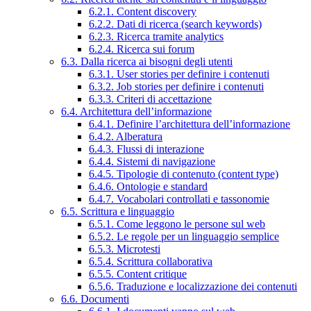
6.2.1. Content discovery
6.2.2. Dati di ricerca (search keywords)
6.2.3. Ricerca tramite analytics
6.2.4. Ricerca sui forum
6.3. Dalla ricerca ai bisogni degli utenti
6.3.1. User stories per definire i contenuti
6.3.2. Job stories per definire i contenuti
6.3.3. Criteri di accettazione
6.4. Architettura dell’informazione
6.4.1. Definire l’architettura dell’informazione
6.4.2. Alberatura
6.4.3. Flussi di interazione
6.4.4. Sistemi di navigazione
6.4.5. Tipologie di contenuto (content type)
6.4.6. Ontologie e standard
6.4.7. Vocabolari controllati e tassonomie
6.5. Scrittura e linguaggio
6.5.1. Come leggono le persone sul web
6.5.2. Le regole per un linguaggio semplice
6.5.3. Microtesti
6.5.4. Scrittura collaborativa
6.5.5. Content critique
6.5.6. Traduzione e localizzazione dei contenuti
6.6. Documenti