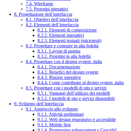
7.4. Wireframe
7.5. Prototipi interattivi
8. Progettazione dell’interfaccia
8.1. Obiettivi dell’interfaccia
8.2. Elementi dell’interfaccia
8.2.1. Elementi di composizione
8.2.2. Elementi interattivi
8.2.3. Elementi testuali (microtesti)
8.3. Progettare e costruire in alta fedeltà
8.3.1. Layout di pagina
8.3.2. Prototipi in alta fedeltà
8.4. Progettare con il design system .italia
8.4.1. Documentazione
8.4.2. Benefici del design system
8.4.3. Risorse operative
8.4.4. Come contribuire al design system .italia
8.5. Progettare con i modelli di sito e servizi
8.5.1. Vantaggi dell’utilizzo dei modelli
8.5.2. I modelli di sito e servizi disponibili
9. Sviluppo dell’interfaccia
9.1. Approccio allo sviluppo
9.1.1. Attività preliminari
9.1.2. Web design responsivo e accessibile
9.1.3. Mobile first
9.1.4. Progressive enhancement e Graceful