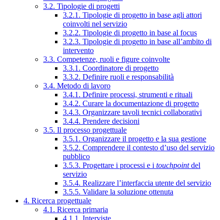
3.2. Tipologie di progetti
3.2.1. Tipologie di progetto in base agli attori
coinvolti nel servizio
3.2.2. Tipologie di progetto in base al focus
3.2.3. Tipologie di progetto in base all’ambito di
intervento
3.3. Competenze, ruoli e figure coinvolte
3.3.1. Coordinatore di progetto
3.3.2. Definire ruoli e responsabilità
3.4. Metodo di lavoro
3.4.1. Definire processi, strumenti e rituali
3.4.2. Curare la documentazione di progetto
3.4.3. Organizzare tavoli tecnici collaborativi
3.4.4. Prendere decisioni
3.5. Il processo progettuale
3.5.1. Organizzare il progetto e la sua gestione
3.5.2. Comprendere il contesto d’uso del servizio
pubblico
3.5.3. Progettare i processi e i
touchpoint
del
servizio
3.5.4. Realizzare l’interfaccia utente del servizio
3.5.5. Validare la soluzione ottenuta
4. Ricerca progettuale
4.1. Ricerca primaria
4.1.1. Interviste