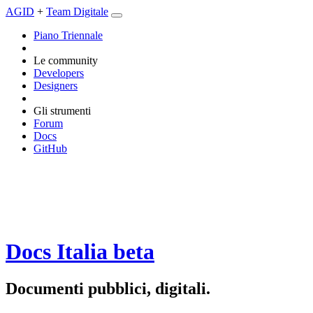
AGID
+
Team Digitale
Piano Triennale
Le community
Developers
Designers
Gli strumenti
Forum
Docs
GitHub
Docs Italia
beta
Documenti pubblici, digitali.