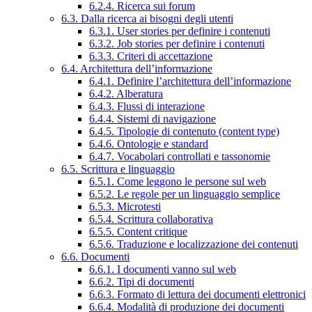
6.2.4. Ricerca sui forum
6.3. Dalla ricerca ai bisogni degli utenti
6.3.1. User stories per definire i contenuti
6.3.2. Job stories per definire i contenuti
6.3.3. Criteri di accettazione
6.4. Architettura dell’informazione
6.4.1. Definire l’architettura dell’informazione
6.4.2. Alberatura
6.4.3. Flussi di interazione
6.4.4. Sistemi di navigazione
6.4.5. Tipologie di contenuto (content type)
6.4.6. Ontologie e standard
6.4.7. Vocabolari controllati e tassonomie
6.5. Scrittura e linguaggio
6.5.1. Come leggono le persone sul web
6.5.2. Le regole per un linguaggio semplice
6.5.3. Microtesti
6.5.4. Scrittura collaborativa
6.5.5. Content critique
6.5.6. Traduzione e localizzazione dei contenuti
6.6. Documenti
6.6.1. I documenti vanno sul web
6.6.2. Tipi di documenti
6.6.3. Formato di lettura dei documenti elettronici
6.6.4. Modalità di produzione dei documenti