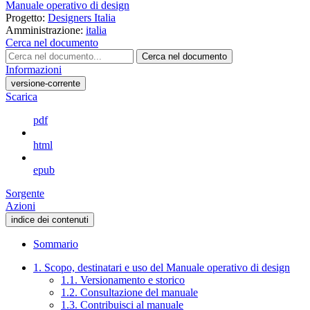
Manuale operativo di design
Progetto:
Designers Italia
Amministrazione:
italia
Cerca nel documento
Cerca nel documento
Informazioni
versione-corrente
Scarica
pdf
html
epub
Sorgente
Azioni
indice dei contenuti
Sommario
1. Scopo, destinatari e uso del Manuale operativo di design
1.1. Versionamento e storico
1.2. Consultazione del manuale
1.3. Contribuisci al manuale