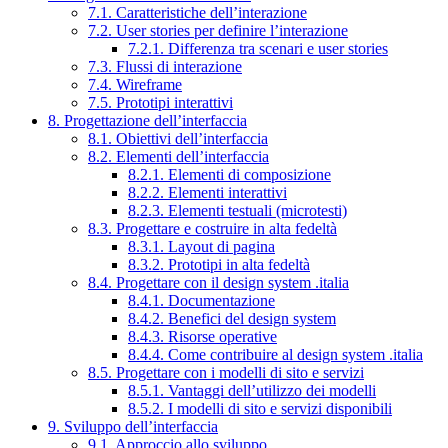
7.1. Caratteristiche dell’interazione
7.2. User stories per definire l’interazione
7.2.1. Differenza tra scenari e user stories
7.3. Flussi di interazione
7.4. Wireframe
7.5. Prototipi interattivi
8. Progettazione dell’interfaccia
8.1. Obiettivi dell’interfaccia
8.2. Elementi dell’interfaccia
8.2.1. Elementi di composizione
8.2.2. Elementi interattivi
8.2.3. Elementi testuali (microtesti)
8.3. Progettare e costruire in alta fedeltà
8.3.1. Layout di pagina
8.3.2. Prototipi in alta fedeltà
8.4. Progettare con il design system .italia
8.4.1. Documentazione
8.4.2. Benefici del design system
8.4.3. Risorse operative
8.4.4. Come contribuire al design system .italia
8.5. Progettare con i modelli di sito e servizi
8.5.1. Vantaggi dell’utilizzo dei modelli
8.5.2. I modelli di sito e servizi disponibili
9. Sviluppo dell’interfaccia
9.1. Approccio allo sviluppo