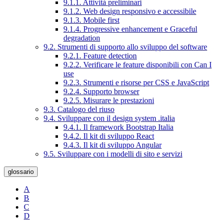
9.1.1. Attività preliminari
9.1.2. Web design responsivo e accessibile
9.1.3. Mobile first
9.1.4. Progressive enhancement e Graceful
degradation
9.2. Strumenti di supporto allo sviluppo del software
9.2.1. Feature detection
9.2.2. Verificare le feature disponibili con Can I
use
9.2.3. Strumenti e risorse per CSS e JavaScript
9.2.4. Supporto browser
9.2.5. Misurare le prestazioni
9.3. Catalogo del riuso
9.4. Sviluppare con il design system .italia
9.4.1. Il framework Bootstrap Italia
9.4.2. Il kit di sviluppo React
9.4.3. Il kit di sviluppo Angular
9.5. Sviluppare con i modelli di sito e servizi
glossario
A
B
C
D