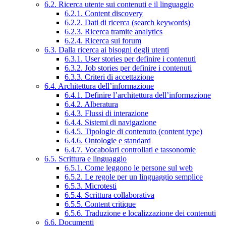
6.2. Ricerca utente sui contenuti e il linguaggio
6.2.1. Content discovery
6.2.2. Dati di ricerca (search keywords)
6.2.3. Ricerca tramite analytics
6.2.4. Ricerca sui forum
6.3. Dalla ricerca ai bisogni degli utenti
6.3.1. User stories per definire i contenuti
6.3.2. Job stories per definire i contenuti
6.3.3. Criteri di accettazione
6.4. Architettura dell’informazione
6.4.1. Definire l’architettura dell’informazione
6.4.2. Alberatura
6.4.3. Flussi di interazione
6.4.4. Sistemi di navigazione
6.4.5. Tipologie di contenuto (content type)
6.4.6. Ontologie e standard
6.4.7. Vocabolari controllati e tassonomie
6.5. Scrittura e linguaggio
6.5.1. Come leggono le persone sul web
6.5.2. Le regole per un linguaggio semplice
6.5.3. Microtesti
6.5.4. Scrittura collaborativa
6.5.5. Content critique
6.5.6. Traduzione e localizzazione dei contenuti
6.6. Documenti