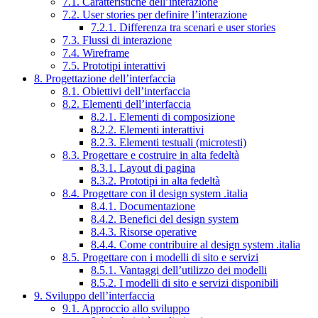
7.1. Caratteristiche dell’interazione
7.2. User stories per definire l’interazione
7.2.1. Differenza tra scenari e user stories
7.3. Flussi di interazione
7.4. Wireframe
7.5. Prototipi interattivi
8. Progettazione dell’interfaccia
8.1. Obiettivi dell’interfaccia
8.2. Elementi dell’interfaccia
8.2.1. Elementi di composizione
8.2.2. Elementi interattivi
8.2.3. Elementi testuali (microtesti)
8.3. Progettare e costruire in alta fedeltà
8.3.1. Layout di pagina
8.3.2. Prototipi in alta fedeltà
8.4. Progettare con il design system .italia
8.4.1. Documentazione
8.4.2. Benefici del design system
8.4.3. Risorse operative
8.4.4. Come contribuire al design system .italia
8.5. Progettare con i modelli di sito e servizi
8.5.1. Vantaggi dell’utilizzo dei modelli
8.5.2. I modelli di sito e servizi disponibili
9. Sviluppo dell’interfaccia
9.1. Approccio allo sviluppo