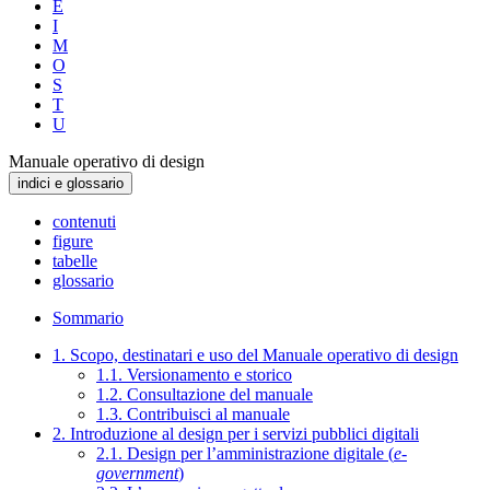
E
I
M
O
S
T
U
Manuale operativo di design
indici e glossario
contenuti
figure
tabelle
glossario
Sommario
1. Scopo, destinatari e uso del Manuale operativo di design
1.1. Versionamento e storico
1.2. Consultazione del manuale
1.3. Contribuisci al manuale
2. Introduzione al design per i servizi pubblici digitali
2.1. Design per l’amministrazione digitale (
e-
government
)