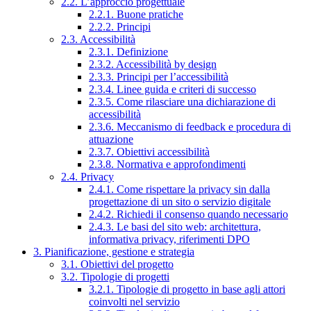
2.2. L’approccio progettuale
2.2.1. Buone pratiche
2.2.2. Principi
2.3. Accessibilità
2.3.1. Definizione
2.3.2. Accessibilità by design
2.3.3. Principi per l’accessibilità
2.3.4. Linee guida e criteri di successo
2.3.5. Come rilasciare una dichiarazione di
accessibilità
2.3.6. Meccanismo di feedback e procedura di
attuazione
2.3.7. Obiettivi accessibilità
2.3.8. Normativa e approfondimenti
2.4. Privacy
2.4.1. Come rispettare la privacy sin dalla
progettazione di un sito o servizio digitale
2.4.2. Richiedi il consenso quando necessario
2.4.3. Le basi del sito web: architettura,
informativa privacy, riferimenti DPO
3. Pianificazione, gestione e strategia
3.1. Obiettivi del progetto
3.2. Tipologie di progetti
3.2.1. Tipologie di progetto in base agli attori
coinvolti nel servizio