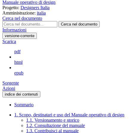
Manuale operativo di design
Progetto:
Designers Italia
Amministrazione:
italia
Cerca nel documento
Cerca nel documento
Informazioni
versione-corrente
Scarica
pdf
html
epub
Sorgente
Azioni
indice dei contenuti
Sommario
1. Scopo, destinatari e uso del Manuale operativo di design
1.1. Versionamento e storico
1.2. Consultazione del manuale
1.3. Contribuisci al manuale