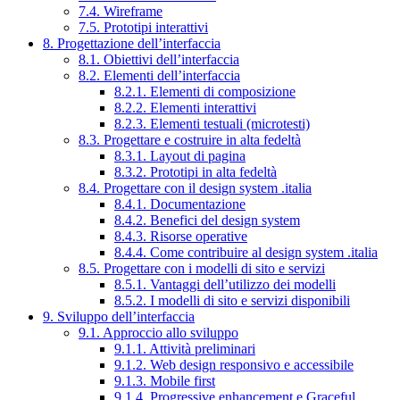
7.4. Wireframe
7.5. Prototipi interattivi
8. Progettazione dell’interfaccia
8.1. Obiettivi dell’interfaccia
8.2. Elementi dell’interfaccia
8.2.1. Elementi di composizione
8.2.2. Elementi interattivi
8.2.3. Elementi testuali (microtesti)
8.3. Progettare e costruire in alta fedeltà
8.3.1. Layout di pagina
8.3.2. Prototipi in alta fedeltà
8.4. Progettare con il design system .italia
8.4.1. Documentazione
8.4.2. Benefici del design system
8.4.3. Risorse operative
8.4.4. Come contribuire al design system .italia
8.5. Progettare con i modelli di sito e servizi
8.5.1. Vantaggi dell’utilizzo dei modelli
8.5.2. I modelli di sito e servizi disponibili
9. Sviluppo dell’interfaccia
9.1. Approccio allo sviluppo
9.1.1. Attività preliminari
9.1.2. Web design responsivo e accessibile
9.1.3. Mobile first
9.1.4. Progressive enhancement e Graceful