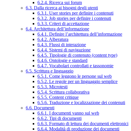
6.2.4. Ricerca sui forum
6.3. Dalla ricerca ai bisogni degli utenti
6.3.1. User stories per definire i contenuti
6.3.2. Job stories per definire i contenuti
6.3.3. Criteri di accettazione
6.4. Architettura dell’informazione
6.4.1. Definire l’architettura dell’informazione
6.4.2. Alberatura
6.4.3. Flussi di interazione
6.4.4. Sistemi di navigazione
6.4.5. Tipologie di contenuto (content type)
6.4.6. Ontologie e standard
6.4.7. Vocabolari controllati e tassonomie
6.5. Scrittura e linguaggio
6.5.1. Come leggono le persone sul web
6.5.2. Le regole per un linguaggio semplice
6.5.3. Microtesti
6.5.4. Scrittura collaborativa
6.5.5. Content critique
6.5.6. Traduzione e localizzazione dei contenuti
6.6. Documenti
6.6.1. I documenti vanno sul web
6.6.2. Tipi di documenti
6.6.3. Formato di lettura dei documenti elettronici
6.6.4. Modalità di produzione dei documenti