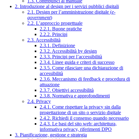
1.3. Contribuisci al manuale
2. Introduzione al design per i servizi pubblici digitali
2.1. Design per l’amministrazione digitale (
e-
government
)
2.2. L’approccio progettuale
2.2.1. Buone pratiche
2.2.2. Principi
2.3. Accessibilità
2.3.1. Definizione
2.3.2. Accessibilità by design
2.3.3. Principi per l’accessibilità
2.3.4. Linee guida e criteri di successo
2.3.5. Come rilasciare una dichiarazione di
accessibilità
2.3.6. Meccanismo di feedback e procedura di
attuazione
2.3.7. Obiettivi accessibilità
2.3.8. Normativa e approfondimenti
2.4. Privacy
2.4.1. Come rispettare la privacy sin dalla
progettazione di un sito o servizio digitale
2.4.2. Richiedi il consenso quando necessario
2.4.3. Le basi del sito web: architettura,
informativa privacy, riferimenti DPO
3. Pianificazione, gestione e strategia