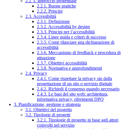
2.2. L’approccio progettuale
2.2.1. Buone pratiche
2.2.2. Principi
2.3. Accessibilità
2.3.1. Definizione
2.3.2. Accessibilità by design
2.3.3. Principi per l’accessibilità
2.3.4. Linee guida e criteri di successo
2.3.5. Come rilasciare una dichiarazione di
accessibilità
2.3.6. Meccanismo di feedback e procedura di
attuazione
2.3.7. Obiettivi accessibilità
2.3.8. Normativa e approfondimenti
2.4. Privacy
2.4.1. Come rispettare la privacy sin dalla
progettazione di un sito o servizio digitale
2.4.2. Richiedi il consenso quando necessario
2.4.3. Le basi del sito web: architettura,
informativa privacy, riferimenti DPO
3. Pianificazione, gestione e strategia
3.1. Obiettivi del progetto
3.2. Tipologie di progetti
3.2.1. Tipologie di progetto in base agli attori
coinvolti nel servizio