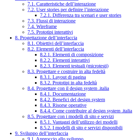
7.1. Caratteristiche dell’interazione
7.2. User stories per definire l’interazione
7.2.1. Differenza tra scenari e user stories
7.3. Flussi di interazione
7.4. Wireframe
7.5. Prototipi interattivi
8. Progettazione dell’interfaccia
8.1. Obiettivi dell’interfaccia
8.2. Elementi dell’interfaccia
8.2.1. Elementi di composizione
8.2.2. Elementi interattivi
8.2.3. Elementi testuali (microtesti)
8.3. Progettare e costruire in alta fedeltà
8.3.1. Layout di pagina
8.3.2. Prototipi in alta fedeltà
8.4. Progettare con il design system .italia
8.4.1. Documentazione
8.4.2. Benefici del design system
8.4.3. Risorse operative
8.4.4. Come contribuire al design system .italia
8.5. Progettare con i modelli di sito e servizi
8.5.1. Vantaggi dell’utilizzo dei modelli
8.5.2. I modelli di sito e servizi disponibili
9. Sviluppo dell’interfaccia
9.1. Approccio allo sviluppo