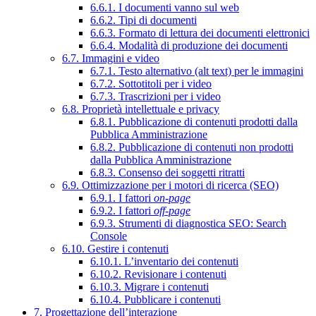
6.6.1. I documenti vanno sul web
6.6.2. Tipi di documenti
6.6.3. Formato di lettura dei documenti elettronici
6.6.4. Modalità di produzione dei documenti
6.7. Immagini e video
6.7.1. Testo alternativo (alt text) per le immagini
6.7.2. Sottotitoli per i video
6.7.3. Trascrizioni per i video
6.8. Proprietà intellettuale e privacy
6.8.1. Pubblicazione di contenuti prodotti dalla
Pubblica Amministrazione
6.8.2. Pubblicazione di contenuti non prodotti
dalla Pubblica Amministrazione
6.8.3. Consenso dei soggetti ritratti
6.9. Ottimizzazione per i motori di ricerca (SEO)
6.9.1. I fattori
on-page
6.9.2. I fattori
off-page
6.9.3. Strumenti di diagnostica SEO: Search
Console
6.10. Gestire i contenuti
6.10.1. L’inventario dei contenuti
6.10.2. Revisionare i contenuti
6.10.3. Migrare i contenuti
6.10.4. Pubblicare i contenuti
7. Progettazione dell’interazione