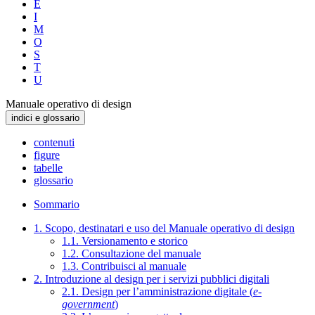
E
I
M
O
S
T
U
Manuale operativo di design
indici e glossario
contenuti
figure
tabelle
glossario
Sommario
1. Scopo, destinatari e uso del Manuale operativo di design
1.1. Versionamento e storico
1.2. Consultazione del manuale
1.3. Contribuisci al manuale
2. Introduzione al design per i servizi pubblici digitali
2.1. Design per l’amministrazione digitale (
e-
government
)