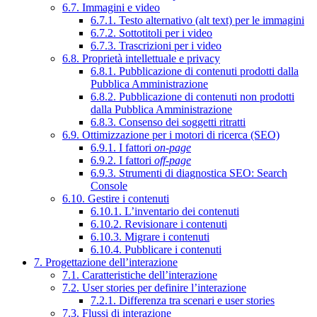
6.7. Immagini e video
6.7.1. Testo alternativo (alt text) per le immagini
6.7.2. Sottotitoli per i video
6.7.3. Trascrizioni per i video
6.8. Proprietà intellettuale e privacy
6.8.1. Pubblicazione di contenuti prodotti dalla
Pubblica Amministrazione
6.8.2. Pubblicazione di contenuti non prodotti
dalla Pubblica Amministrazione
6.8.3. Consenso dei soggetti ritratti
6.9. Ottimizzazione per i motori di ricerca (SEO)
6.9.1. I fattori
on-page
6.9.2. I fattori
off-page
6.9.3. Strumenti di diagnostica SEO: Search
Console
6.10. Gestire i contenuti
6.10.1. L’inventario dei contenuti
6.10.2. Revisionare i contenuti
6.10.3. Migrare i contenuti
6.10.4. Pubblicare i contenuti
7. Progettazione dell’interazione
7.1. Caratteristiche dell’interazione
7.2. User stories per definire l’interazione
7.2.1. Differenza tra scenari e user stories
7.3. Flussi di interazione