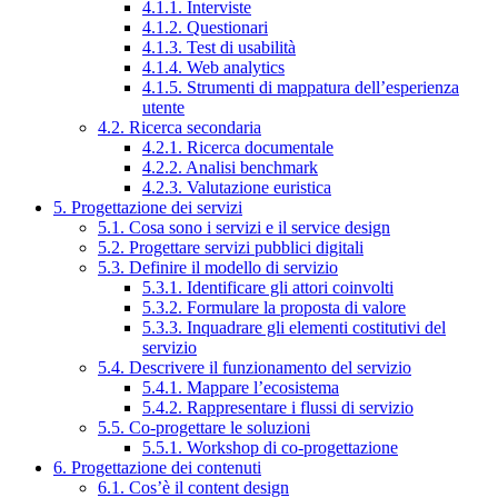
4.1.1. Interviste
4.1.2. Questionari
4.1.3. Test di usabilità
4.1.4. Web analytics
4.1.5. Strumenti di mappatura dell’esperienza
utente
4.2. Ricerca secondaria
4.2.1. Ricerca documentale
4.2.2. Analisi benchmark
4.2.3. Valutazione euristica
5. Progettazione dei servizi
5.1. Cosa sono i servizi e il service design
5.2. Progettare servizi pubblici digitali
5.3. Definire il modello di servizio
5.3.1. Identificare gli attori coinvolti
5.3.2. Formulare la proposta di valore
5.3.3. Inquadrare gli elementi costitutivi del
servizio
5.4. Descrivere il funzionamento del servizio
5.4.1. Mappare l’ecosistema
5.4.2. Rappresentare i flussi di servizio
5.5. Co-progettare le soluzioni
5.5.1. Workshop di co-progettazione
6. Progettazione dei contenuti
6.1. Cos’è il content design