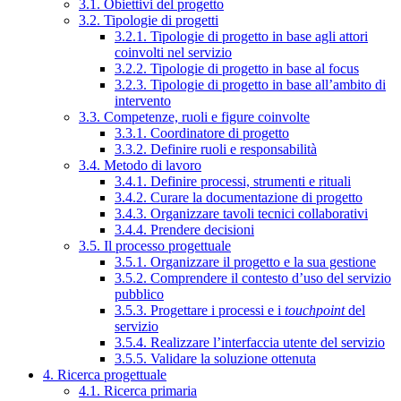
3.1. Obiettivi del progetto
3.2. Tipologie di progetti
3.2.1. Tipologie di progetto in base agli attori
coinvolti nel servizio
3.2.2. Tipologie di progetto in base al focus
3.2.3. Tipologie di progetto in base all’ambito di
intervento
3.3. Competenze, ruoli e figure coinvolte
3.3.1. Coordinatore di progetto
3.3.2. Definire ruoli e responsabilità
3.4. Metodo di lavoro
3.4.1. Definire processi, strumenti e rituali
3.4.2. Curare la documentazione di progetto
3.4.3. Organizzare tavoli tecnici collaborativi
3.4.4. Prendere decisioni
3.5. Il processo progettuale
3.5.1. Organizzare il progetto e la sua gestione
3.5.2. Comprendere il contesto d’uso del servizio
pubblico
3.5.3. Progettare i processi e i
touchpoint
del
servizio
3.5.4. Realizzare l’interfaccia utente del servizio
3.5.5. Validare la soluzione ottenuta
4. Ricerca progettuale
4.1. Ricerca primaria