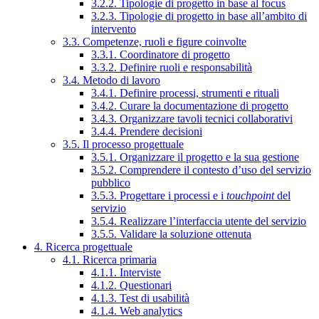
3.2.2. Tipologie di progetto in base al focus
3.2.3. Tipologie di progetto in base all’ambito di
intervento
3.3. Competenze, ruoli e figure coinvolte
3.3.1. Coordinatore di progetto
3.3.2. Definire ruoli e responsabilità
3.4. Metodo di lavoro
3.4.1. Definire processi, strumenti e rituali
3.4.2. Curare la documentazione di progetto
3.4.3. Organizzare tavoli tecnici collaborativi
3.4.4. Prendere decisioni
3.5. Il processo progettuale
3.5.1. Organizzare il progetto e la sua gestione
3.5.2. Comprendere il contesto d’uso del servizio
pubblico
3.5.3. Progettare i processi e i
touchpoint
del
servizio
3.5.4. Realizzare l’interfaccia utente del servizio
3.5.5. Validare la soluzione ottenuta
4. Ricerca progettuale
4.1. Ricerca primaria
4.1.1. Interviste
4.1.2. Questionari
4.1.3. Test di usabilità
4.1.4. Web analytics