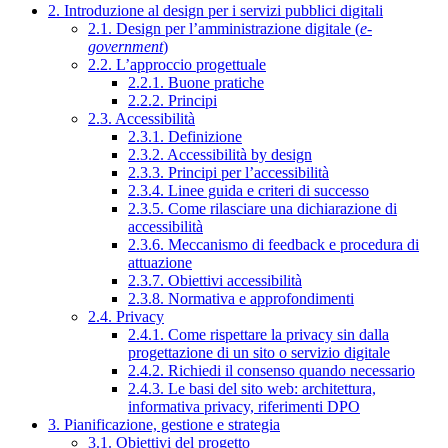
2. Introduzione al design per i servizi pubblici digitali
2.1. Design per l’amministrazione digitale (
e-
government
)
2.2. L’approccio progettuale
2.2.1. Buone pratiche
2.2.2. Principi
2.3. Accessibilità
2.3.1. Definizione
2.3.2. Accessibilità by design
2.3.3. Principi per l’accessibilità
2.3.4. Linee guida e criteri di successo
2.3.5. Come rilasciare una dichiarazione di
accessibilità
2.3.6. Meccanismo di feedback e procedura di
attuazione
2.3.7. Obiettivi accessibilità
2.3.8. Normativa e approfondimenti
2.4. Privacy
2.4.1. Come rispettare la privacy sin dalla
progettazione di un sito o servizio digitale
2.4.2. Richiedi il consenso quando necessario
2.4.3. Le basi del sito web: architettura,
informativa privacy, riferimenti DPO
3. Pianificazione, gestione e strategia
3.1. Obiettivi del progetto