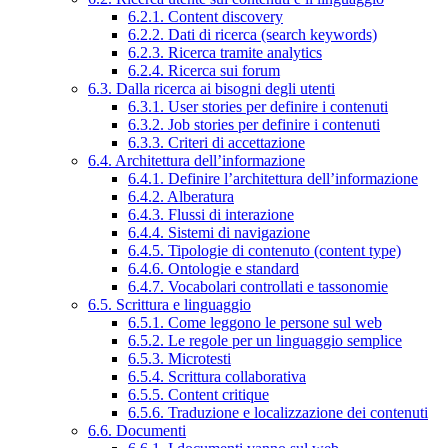
6.2.1. Content discovery
6.2.2. Dati di ricerca (search keywords)
6.2.3. Ricerca tramite analytics
6.2.4. Ricerca sui forum
6.3. Dalla ricerca ai bisogni degli utenti
6.3.1. User stories per definire i contenuti
6.3.2. Job stories per definire i contenuti
6.3.3. Criteri di accettazione
6.4. Architettura dell’informazione
6.4.1. Definire l’architettura dell’informazione
6.4.2. Alberatura
6.4.3. Flussi di interazione
6.4.4. Sistemi di navigazione
6.4.5. Tipologie di contenuto (content type)
6.4.6. Ontologie e standard
6.4.7. Vocabolari controllati e tassonomie
6.5. Scrittura e linguaggio
6.5.1. Come leggono le persone sul web
6.5.2. Le regole per un linguaggio semplice
6.5.3. Microtesti
6.5.4. Scrittura collaborativa
6.5.5. Content critique
6.5.6. Traduzione e localizzazione dei contenuti
6.6. Documenti