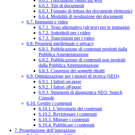
6.6.1. I documenti vanno sul web
6.6.2. Tipi di documenti
6.6.3. Formato di lettura dei documenti elettronici
6.6.4. Modalità di produzione dei documenti
6.7. Immagini e video
6.7.1. Testo alternativo (alt text) per le immagini
6.7.2. Sottotitoli per i video
6.7.3. Trascrizioni per i video
6.8. Proprietà intellettuale e privacy
6.8.1. Pubblicazione di contenuti prodotti dalla
Pubblica Amministrazione
6.8.2. Pubblicazione di contenuti non prodotti
dalla Pubblica Amministrazione
6.8.3. Consenso dei soggetti ritratti
6.9. Ottimizzazione per i motori di ricerca (SEO)
6.9.1. I fattori
on-page
6.9.2. I fattori
off-page
6.9.3. Strumenti di diagnostica SEO: Search
Console
6.10. Gestire i contenuti
6.10.1. L’inventario dei contenuti
6.10.2. Revisionare i contenuti
6.10.3. Migrare i contenuti
6.10.4. Pubblicare i contenuti
7. Progettazione dell’interazione