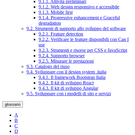
9.1.1. Attività preliminari
9.1.2. Web design responsivo e accessibile
9.1.3. Mobile first
9.1.4. Progressive enhancement e Graceful
degradation
9.2. Strumenti di supporto allo sviluppo del software
9.2.1. Feature detection
9.2.2. Verificare le feature disponibili con Can I
use
9.2.3. Strumenti e risorse per CSS e JavaScript
9.2.4. Supporto browser
9.2.5. Misurare le prestazioni
9.3. Catalogo del riuso
9.4. Sviluppare con il design system .italia
9.4.1. Il framework Bootstrap Italia
9.4.2. Il kit di sviluppo React
9.4.3. Il kit di sviluppo Angular
9.5. Sviluppare con i modelli di sito e servizi
glossario
A
B
C
D