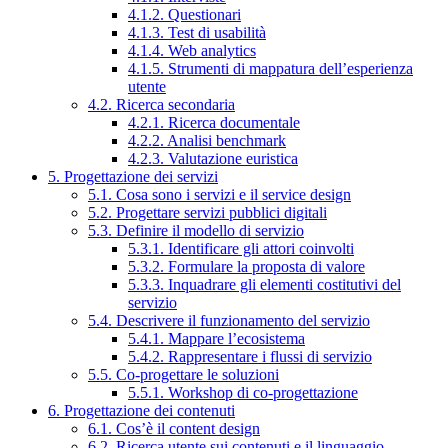
4.1.2. Questionari
4.1.3. Test di usabilità
4.1.4. Web analytics
4.1.5. Strumenti di mappatura dell’esperienza
utente
4.2. Ricerca secondaria
4.2.1. Ricerca documentale
4.2.2. Analisi benchmark
4.2.3. Valutazione euristica
5. Progettazione dei servizi
5.1. Cosa sono i servizi e il service design
5.2. Progettare servizi pubblici digitali
5.3. Definire il modello di servizio
5.3.1. Identificare gli attori coinvolti
5.3.2. Formulare la proposta di valore
5.3.3. Inquadrare gli elementi costitutivi del
servizio
5.4. Descrivere il funzionamento del servizio
5.4.1. Mappare l’ecosistema
5.4.2. Rappresentare i flussi di servizio
5.5. Co-progettare le soluzioni
5.5.1. Workshop di co-progettazione
6. Progettazione dei contenuti
6.1. Cos’è il content design
6.2. Ricerca utente sui contenuti e il linguaggio