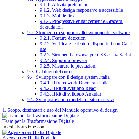
9.1.1. Attività preliminari
9.1.2. Web design responsivo e accessibile
9.1.3. Mobile first
9.1.4. Progressive enhancement e Graceful
degradation
9.2. Strumenti di supporto allo sviluppo del software
9.2.1. Feature detection
9.2.2. Verificare le feature disponibili con Can I
use
9.2.3. Strumenti e risorse per CSS e JavaScript
9.2.4. Supporto browser
9.2.5. Misurare le prestazioni
9.3. Catalogo del riuso
9.4. Sviluppare con il design system .italia
9.4.1. Il framework Bootstrap Italia
9.4.2. Il kit di sviluppo React
9.4.3. Il kit di sviluppo Angular
9.5. Sviluppare con i modelli di sito e servizi
1. Scopo, destinatari e uso del Manuale operativo di design
Team per la Trasformazione Digitale
in collaborazione con
Agenzia per l'Italia Digitale