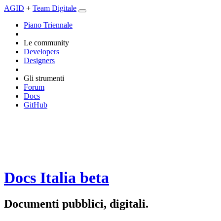
AGID
+
Team Digitale
Piano Triennale
Le community
Developers
Designers
Gli strumenti
Forum
Docs
GitHub
Docs Italia
beta
Documenti pubblici, digitali.