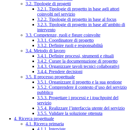
3.2. Tipologie di progetti
3.2.1. Tipologie di progetto in base agli attori
coinvolti nel servizio
3.2.2. Tipologie di progetto in base al focus
3.2.3. Tipologie di progetto in base all’ambito di
intervento
3.3. Competenze, ruoli e figure coinvolte
3.3.1. Coordinatore di progetto
3.3.2. Definire ruoli e responsabilità
3.4. Metodo di lavoro
3.4.1. Definire processi, strumenti e rituali
3.4.2. Curare la documentazione di progetto
3.4.3. Organizzare tavoli tecnici collaborativi
3.4.4. Prendere decisioni
3.5. Il processo progettuale
3.5.1. Organizzare il progetto e la sua gestione
3.5.2. Comprendere il contesto d’uso del servizio
pubblico
3.5.3. Progettare i processi e i
touchpoint
del
servizio
3.5.4. Realizzare l’interfaccia utente del servizio
3.5.5. Validare la soluzione ottenuta
4. Ricerca progettuale
4.1. Ricerca primaria
4.1.1. Interviste