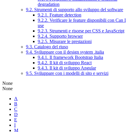
degradation
9.2. Strumenti di supporto allo sviluppo del software
9.2.1. Feature detection
9.2.2. Verificare le feature disponibili con Can I
use
9.2.3. Strumenti e risorse per CSS e JavaScript
9.2.4. Supporto browser
9.2.5. Misurare le prestazioni
9.3. Catalogo del riuso
9.4. Sviluppare con il design system .italia
9.4.1. Il framework Bootstrap Italia
9.4.2. Il kit di sviluppo React
9.4.3. Il kit di sviluppo Angular
9.5. Sviluppare con i modelli di sito e servizi
None
None
A
B
C
D
E
I
M