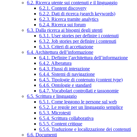
6.2. Ricerca utente sui contenuti e il linguaggio
6.2.1. Content discovery
6.2.2. Dati di ricerca (search keywords)
6.2.3. Ricerca tramite analytics
6.2.4. Ricerca sui forum
6.3. Dalla ricerca ai bisogni degli utenti
6.3.1. User stories per definire i contenuti
6.3.2. Job stories per definire i contenuti
6.3.3. Criteri di accettazione
6.4. Architettura dell’informazione
6.4.1. Definire l’architettura dell’informazione
6.4.2. Alberatura
6.4.3. Flussi di interazione
6.4.4. Sistemi di navigazione
6.4.5. Tipologie di contenuto (content type)
6.4.6. Ontologie e standard
6.4.7. Vocabolari controllati e tassonomie
6.5. Scrittura e linguaggio
6.5.1. Come leggono le persone sul web
6.5.2. Le regole per un linguaggio semplice
6.5.3. Microtesti
6.5.4. Scrittura collaborativa
6.5.5. Content critique
6.5.6. Traduzione e localizzazione dei contenuti
6.6. Documenti