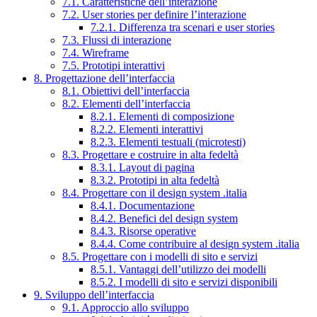
7.1. Caratteristiche dell’interazione
7.2. User stories per definire l’interazione
7.2.1. Differenza tra scenari e user stories
7.3. Flussi di interazione
7.4. Wireframe
7.5. Prototipi interattivi
8. Progettazione dell’interfaccia
8.1. Obiettivi dell’interfaccia
8.2. Elementi dell’interfaccia
8.2.1. Elementi di composizione
8.2.2. Elementi interattivi
8.2.3. Elementi testuali (microtesti)
8.3. Progettare e costruire in alta fedeltà
8.3.1. Layout di pagina
8.3.2. Prototipi in alta fedeltà
8.4. Progettare con il design system .italia
8.4.1. Documentazione
8.4.2. Benefici del design system
8.4.3. Risorse operative
8.4.4. Come contribuire al design system .italia
8.5. Progettare con i modelli di sito e servizi
8.5.1. Vantaggi dell’utilizzo dei modelli
8.5.2. I modelli di sito e servizi disponibili
9. Sviluppo dell’interfaccia
9.1. Approccio allo sviluppo