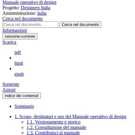
Manuale operativo di design
Progetto:
Designers Italia
Amministrazione:
italia
Cerca nel documento
Cerca nel documento
Informazioni
versione-corrente
Scarica
pdf
html
epub
Sorgente
Azioni
indice dei contenuti
Sommario
1. Scopo, destinatari e uso del Manuale operativo di design
1.1. Versionamento e storico
1.2. Consultazione del manuale
1.3. Contribuisci al manuale