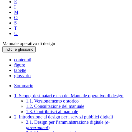
E
I
M
O
S
T
U
Manuale operativo di design
indici e glossario
contenuti
figure
tabelle
glossario
Sommario
1. Scopo, destinatari e uso del Manuale operativo di design
1.1. Versionamento e storico
1.2. Consultazione del manuale
1.3. Contribuisci al manuale
2. Introduzione al design per i servizi pubblici digitali
2.1. Design per l’amministrazione digitale (
e-
government
)