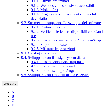
9.1.1. Attività preliminari
9.1.2. Web design responsivo e accessibile
9.1.3. Mobile first
9.1.4. Progressive enhancement e Graceful
degradation
9.2. Strumenti di supporto allo sviluppo del software
9.2.1. Feature detection
9.2.2. Verificare le feature disponibili con Can I
use
9.2.3. Strumenti e risorse per CSS e JavaScript
9.2.4. Supporto browser
9.2.5. Misurare le prestazioni
9.3. Catalogo del riuso
9.4. Sviluppare con il design system .italia
9.4.1. Il framework Bootstrap Italia
9.4.2. Il kit di sviluppo React
9.4.3. Il kit di sviluppo Angular
9.5. Sviluppare con i modelli di sito e servizi
glossario
A
B
C
D