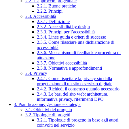
2.2. L’approccio progettuale
2.2.1. Buone pratiche
2.2.2. Principi
2.3. Accessibilità
2.3.1. Definizione
2.3.2. Accessibilità by design
2.3.3. Principi per l’accessibilità
2.3.4. Linee guida e criteri di successo
2.3.5. Come rilasciare una dichiarazione di
accessibilità
2.3.6. Meccanismo di feedback e procedura di
attuazione
2.3.7. Obiettivi accessibilità
2.3.8. Normativa e approfondimenti
2.4. Privacy
2.4.1. Come rispettare la privacy sin dalla
progettazione di un sito o servizio digitale
2.4.2. Richiedi il consenso quando necessario
2.4.3. Le basi del sito web: architettura,
informativa privacy, riferimenti DPO
3. Pianificazione, gestione e strategia
3.1. Obiettivi del progetto
3.2. Tipologie di progetti
3.2.1. Tipologie di progetto in base agli attori
coinvolti nel servizio