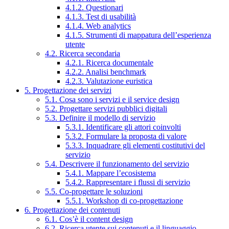
4.1.2. Questionari
4.1.3. Test di usabilità
4.1.4. Web analytics
4.1.5. Strumenti di mappatura dell’esperienza
utente
4.2. Ricerca secondaria
4.2.1. Ricerca documentale
4.2.2. Analisi benchmark
4.2.3. Valutazione euristica
5. Progettazione dei servizi
5.1. Cosa sono i servizi e il service design
5.2. Progettare servizi pubblici digitali
5.3. Definire il modello di servizio
5.3.1. Identificare gli attori coinvolti
5.3.2. Formulare la proposta di valore
5.3.3. Inquadrare gli elementi costitutivi del
servizio
5.4. Descrivere il funzionamento del servizio
5.4.1. Mappare l’ecosistema
5.4.2. Rappresentare i flussi di servizio
5.5. Co-progettare le soluzioni
5.5.1. Workshop di co-progettazione
6. Progettazione dei contenuti
6.1. Cos’è il content design
6.2. Ricerca utente sui contenuti e il linguaggio