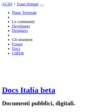
AGID
+
Team Digitale
Piano Triennale
Le community
Developers
Designers
Gli strumenti
Forum
Docs
GitHub
Docs Italia
beta
Documenti pubblici, digitali.