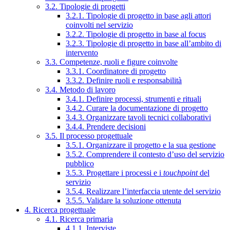
3.2. Tipologie di progetti
3.2.1. Tipologie di progetto in base agli attori
coinvolti nel servizio
3.2.2. Tipologie di progetto in base al focus
3.2.3. Tipologie di progetto in base all’ambito di
intervento
3.3. Competenze, ruoli e figure coinvolte
3.3.1. Coordinatore di progetto
3.3.2. Definire ruoli e responsabilità
3.4. Metodo di lavoro
3.4.1. Definire processi, strumenti e rituali
3.4.2. Curare la documentazione di progetto
3.4.3. Organizzare tavoli tecnici collaborativi
3.4.4. Prendere decisioni
3.5. Il processo progettuale
3.5.1. Organizzare il progetto e la sua gestione
3.5.2. Comprendere il contesto d’uso del servizio
pubblico
3.5.3. Progettare i processi e i
touchpoint
del
servizio
3.5.4. Realizzare l’interfaccia utente del servizio
3.5.5. Validare la soluzione ottenuta
4. Ricerca progettuale
4.1. Ricerca primaria
4.1.1. Interviste