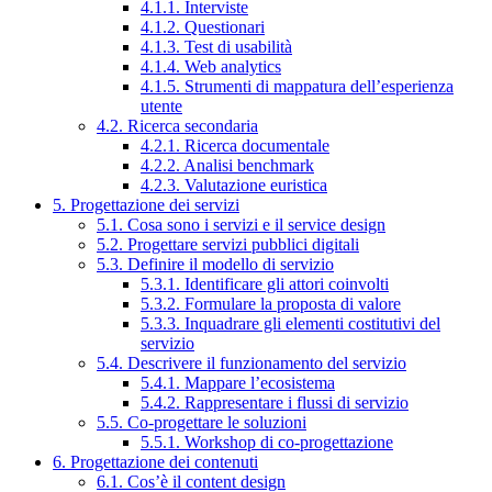
4.1.1. Interviste
4.1.2. Questionari
4.1.3. Test di usabilità
4.1.4. Web analytics
4.1.5. Strumenti di mappatura dell’esperienza
utente
4.2. Ricerca secondaria
4.2.1. Ricerca documentale
4.2.2. Analisi benchmark
4.2.3. Valutazione euristica
5. Progettazione dei servizi
5.1. Cosa sono i servizi e il service design
5.2. Progettare servizi pubblici digitali
5.3. Definire il modello di servizio
5.3.1. Identificare gli attori coinvolti
5.3.2. Formulare la proposta di valore
5.3.3. Inquadrare gli elementi costitutivi del
servizio
5.4. Descrivere il funzionamento del servizio
5.4.1. Mappare l’ecosistema
5.4.2. Rappresentare i flussi di servizio
5.5. Co-progettare le soluzioni
5.5.1. Workshop di co-progettazione
6. Progettazione dei contenuti
6.1. Cos’è il content design