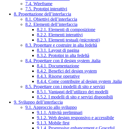
7.4. Wireframe
7.5. Prototipi interattivi
8. Progettazione dell’interfaccia
8.1. Obiettivi dell’interfaccia
8.2. Elementi dell’interfaccia
8.2.1. Elementi di composizione
8.2.2. Elementi interattivi
8.2.3. Elementi testuali (microtesti)
8.3. Progettare e costruire in alta fedeltà
8.3.1. Layout di pagina
8.3.2. Prototipi in alta fedeltà
8.4. Progettare con il design system .italia
8.4.1. Documentazione
8.4.2. Benefici del design system
8.4.3. Risorse operative
8.4.4. Come contribuire al design system .italia
8.5. Progettare con i modelli di sito e servizi
8.5.1. Vantaggi dell’utilizzo dei modelli
8.5.2. I modelli di sito e servizi disponibili
9. Sviluppo dell’interfaccia
9.1. Approccio allo sviluppo
9.1.1. Attività preliminari
9.1.2. Web design responsivo e accessibile
9.1.3. Mobile first
9.1.4. Progressive enhancement e Graceful