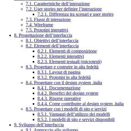
7.1. Caratteristiche dell’interazione
7.2. User stories per definire l’interazione
7.2.1. Differenza tra scenari e user stories
7.3. Flussi di interazione
7.4. Wireframe
7.5. Prototipi interattivi
8. Progettazione dell’interfaccia
8.1. Obiettivi dell’interfaccia
8.2. Elementi dell’interfaccia
8.2.1. Elementi di composizione
8.2.2. Elementi interattivi
8.2.3. Elementi testuali (microtesti)
8.3. Progettare e costruire in alta fedeltà
8.3.1. Layout di pagina
8.3.2. Prototipi in alta fedeltà
8.4. Progettare con il design system .italia
8.4.1. Documentazione
8.4.2. Benefici del design system
8.4.3. Risorse operative
8.4.4. Come contribuire al design system .italia
8.5. Progettare con i modelli di sito e servizi
8.5.1. Vantaggi dell’utilizzo dei modelli
8.5.2. I modelli di sito e servizi disponibili
9. Sviluppo dell’interfaccia
9.1. Approccio allo sviluppo