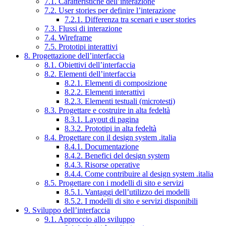
7.1. Caratteristiche dell’interazione
7.2. User stories per definire l’interazione
7.2.1. Differenza tra scenari e user stories
7.3. Flussi di interazione
7.4. Wireframe
7.5. Prototipi interattivi
8. Progettazione dell’interfaccia
8.1. Obiettivi dell’interfaccia
8.2. Elementi dell’interfaccia
8.2.1. Elementi di composizione
8.2.2. Elementi interattivi
8.2.3. Elementi testuali (microtesti)
8.3. Progettare e costruire in alta fedeltà
8.3.1. Layout di pagina
8.3.2. Prototipi in alta fedeltà
8.4. Progettare con il design system .italia
8.4.1. Documentazione
8.4.2. Benefici del design system
8.4.3. Risorse operative
8.4.4. Come contribuire al design system .italia
8.5. Progettare con i modelli di sito e servizi
8.5.1. Vantaggi dell’utilizzo dei modelli
8.5.2. I modelli di sito e servizi disponibili
9. Sviluppo dell’interfaccia
9.1. Approccio allo sviluppo