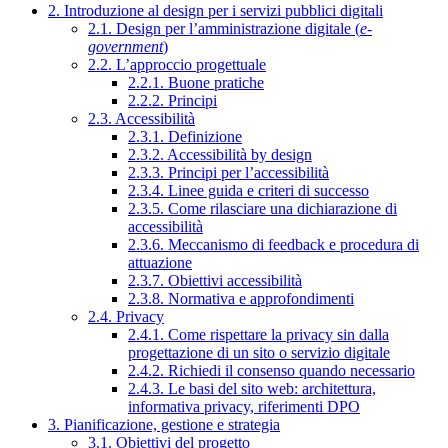
2. Introduzione al design per i servizi pubblici digitali
2.1. Design per l’amministrazione digitale (
e-
government
)
2.2. L’approccio progettuale
2.2.1. Buone pratiche
2.2.2. Principi
2.3. Accessibilità
2.3.1. Definizione
2.3.2. Accessibilità by design
2.3.3. Principi per l’accessibilità
2.3.4. Linee guida e criteri di successo
2.3.5. Come rilasciare una dichiarazione di
accessibilità
2.3.6. Meccanismo di feedback e procedura di
attuazione
2.3.7. Obiettivi accessibilità
2.3.8. Normativa e approfondimenti
2.4. Privacy
2.4.1. Come rispettare la privacy sin dalla
progettazione di un sito o servizio digitale
2.4.2. Richiedi il consenso quando necessario
2.4.3. Le basi del sito web: architettura,
informativa privacy, riferimenti DPO
3. Pianificazione, gestione e strategia
3.1. Obiettivi del progetto