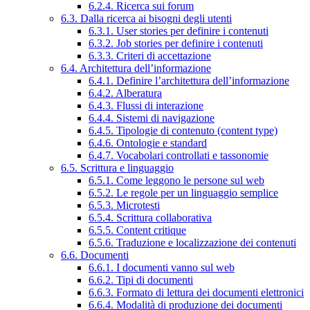
6.2.4. Ricerca sui forum
6.3. Dalla ricerca ai bisogni degli utenti
6.3.1. User stories per definire i contenuti
6.3.2. Job stories per definire i contenuti
6.3.3. Criteri di accettazione
6.4. Architettura dell’informazione
6.4.1. Definire l’architettura dell’informazione
6.4.2. Alberatura
6.4.3. Flussi di interazione
6.4.4. Sistemi di navigazione
6.4.5. Tipologie di contenuto (content type)
6.4.6. Ontologie e standard
6.4.7. Vocabolari controllati e tassonomie
6.5. Scrittura e linguaggio
6.5.1. Come leggono le persone sul web
6.5.2. Le regole per un linguaggio semplice
6.5.3. Microtesti
6.5.4. Scrittura collaborativa
6.5.5. Content critique
6.5.6. Traduzione e localizzazione dei contenuti
6.6. Documenti
6.6.1. I documenti vanno sul web
6.6.2. Tipi di documenti
6.6.3. Formato di lettura dei documenti elettronici
6.6.4. Modalità di produzione dei documenti