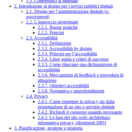
1.3. Contribuisci al manuale
2. Introduzione al design per i servizi pubblici digitali
2.1. Design per l’amministrazione digitale (
e-
government
)
2.2. L’approccio progettuale
2.2.1. Buone pratiche
2.2.2. Principi
2.3. Accessibilità
2.3.1. Definizione
2.3.2. Accessibilità by design
2.3.3. Principi per l’accessibilità
2.3.4. Linee guida e criteri di successo
2.3.5. Come rilasciare una dichiarazione di
accessibilità
2.3.6. Meccanismo di feedback e procedura di
attuazione
2.3.7. Obiettivi accessibilità
2.3.8. Normativa e approfondimenti
2.4. Privacy
2.4.1. Come rispettare la privacy sin dalla
progettazione di un sito o servizio digitale
2.4.2. Richiedi il consenso quando necessario
2.4.3. Le basi del sito web: architettura,
informativa privacy, riferimenti DPO
3. Pianificazione, gestione e strategia