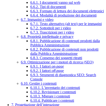
6.6.1. I documenti vanno sul web
6.6.2. Tipi di documenti
6.6.3. Formato di lettura dei documenti elettronici
6.6.4. Modalità di produzione dei documenti
6.7. Immagini e video
6.7.1. Testo alternativo (alt text) per le immagini
6.7.2. Sottotitoli per i video
6.7.3. Trascrizioni per i video
6.8. Proprietà intellettuale e privacy
6.8.1. Pubblicazione di contenuti prodotti dalla
Pubblica Amministrazione
6.8.2. Pubblicazione di contenuti non prodotti
dalla Pubblica Amministrazione
6.8.3. Consenso dei soggetti ritratti
6.9. Ottimizzazione per i motori di ricerca (SEO)
6.9.1. I fattori
on-page
6.9.2. I fattori
off-page
6.9.3. Strumenti di diagnostica SEO: Search
Console
6.10. Gestire i contenuti
6.10.1. L’inventario dei contenuti
6.10.2. Revisionare i contenuti
6.10.3. Migrare i contenuti
6.10.4. Pubblicare i contenuti
7. Progettazione dell’interazione