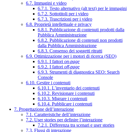
6.7. Immagini e video
6.7.1. Testo alternativo (alt text) per le immagini
6.7.2. Sottotitoli per i video
6.7.3. Trascrizioni per i video
6.8. Proprietà intellettuale e privacy
6.8.1. Pubblicazione di contenuti prodotti dalla
Pubblica Amministrazione
6.8.2. Pubblicazione di contenuti non prodotti
dalla Pubblica Amministrazione
6.8.3. Consenso dei soggetti ritratti
6.9. Ottimizzazione per i motori di ricerca (SEO)
6.9.1. I fattori
on-page
6.9.2. I fattori
off-page
6.9.3. Strumenti di diagnostica SEO: Search
Console
6.10. Gestire i contenuti
6.10.1. L’inventario dei contenuti
6.10.2. Revisionare i contenuti
6.10.3. Migrare i contenuti
6.10.4. Pubblicare i contenuti
7. Progettazione dell’interazione
7.1. Caratteristiche dell’interazione
7.2. User stories per definire l’interazione
7.2.1. Differenza tra scenari e user stories
7.3. Flussi di interazione