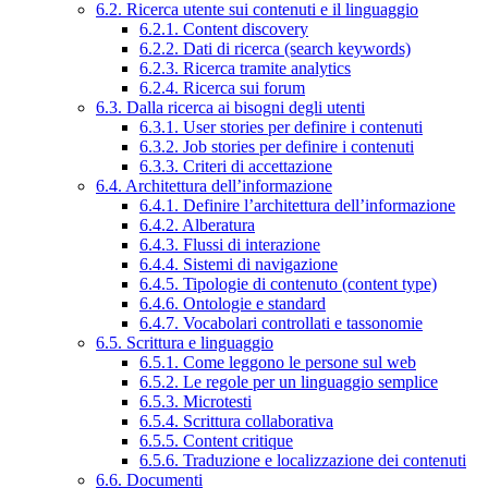
6.2. Ricerca utente sui contenuti e il linguaggio
6.2.1. Content discovery
6.2.2. Dati di ricerca (search keywords)
6.2.3. Ricerca tramite analytics
6.2.4. Ricerca sui forum
6.3. Dalla ricerca ai bisogni degli utenti
6.3.1. User stories per definire i contenuti
6.3.2. Job stories per definire i contenuti
6.3.3. Criteri di accettazione
6.4. Architettura dell’informazione
6.4.1. Definire l’architettura dell’informazione
6.4.2. Alberatura
6.4.3. Flussi di interazione
6.4.4. Sistemi di navigazione
6.4.5. Tipologie di contenuto (content type)
6.4.6. Ontologie e standard
6.4.7. Vocabolari controllati e tassonomie
6.5. Scrittura e linguaggio
6.5.1. Come leggono le persone sul web
6.5.2. Le regole per un linguaggio semplice
6.5.3. Microtesti
6.5.4. Scrittura collaborativa
6.5.5. Content critique
6.5.6. Traduzione e localizzazione dei contenuti
6.6. Documenti