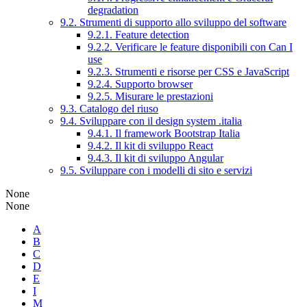
degradation
9.2. Strumenti di supporto allo sviluppo del software
9.2.1. Feature detection
9.2.2. Verificare le feature disponibili con Can I
use
9.2.3. Strumenti e risorse per CSS e JavaScript
9.2.4. Supporto browser
9.2.5. Misurare le prestazioni
9.3. Catalogo del riuso
9.4. Sviluppare con il design system .italia
9.4.1. Il framework Bootstrap Italia
9.4.2. Il kit di sviluppo React
9.4.3. Il kit di sviluppo Angular
9.5. Sviluppare con i modelli di sito e servizi
None
None
A
B
C
D
E
I
M