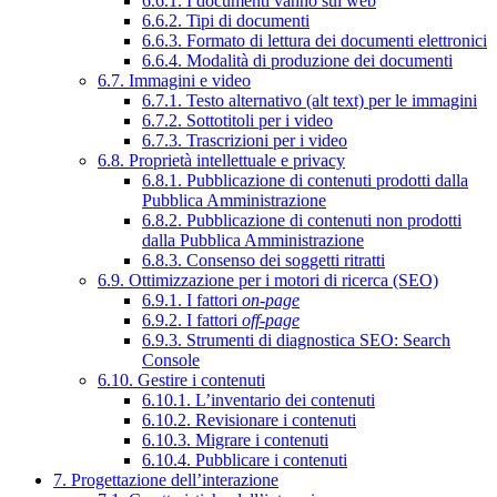
6.6.1. I documenti vanno sul web
6.6.2. Tipi di documenti
6.6.3. Formato di lettura dei documenti elettronici
6.6.4. Modalità di produzione dei documenti
6.7. Immagini e video
6.7.1. Testo alternativo (alt text) per le immagini
6.7.2. Sottotitoli per i video
6.7.3. Trascrizioni per i video
6.8. Proprietà intellettuale e privacy
6.8.1. Pubblicazione di contenuti prodotti dalla
Pubblica Amministrazione
6.8.2. Pubblicazione di contenuti non prodotti
dalla Pubblica Amministrazione
6.8.3. Consenso dei soggetti ritratti
6.9. Ottimizzazione per i motori di ricerca (SEO)
6.9.1. I fattori
on-page
6.9.2. I fattori
off-page
6.9.3. Strumenti di diagnostica SEO: Search
Console
6.10. Gestire i contenuti
6.10.1. L’inventario dei contenuti
6.10.2. Revisionare i contenuti
6.10.3. Migrare i contenuti
6.10.4. Pubblicare i contenuti
7. Progettazione dell’interazione