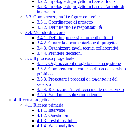
3.2.2. Tipologie di progetto in base al focus
3.2.3. Tipologie di progetto in base all’ambito di
intervento
3.3. Competenze, ruoli e figure coinvolte
3.3.1. Coordinatore di progetto
3.3.2. Definire ruoli e responsabilità
3.4. Metodo di lavoro
3.4.1. Definire processi, strumenti e rituali
3.4.2. Curare la documentazione di progetto
3.4.3. Organizzare tavoli tecnici collaborativi
3.4.4. Prendere decisioni
3.5. Il processo progettuale
3.5.1. Organizzare il progetto e la sua gestione
3.5.2. Comprendere il contesto d’uso del servizio
pubblico
3.5.3. Progettare i processi e i
touchpoint
del
servizio
3.5.4. Realizzare l’interfaccia utente del servizio
3.5.5. Validare la soluzione ottenuta
4. Ricerca progettuale
4.1. Ricerca primaria
4.1.1. Interviste
4.1.2. Questionari
4.1.3. Test di usabilità
4.1.4. Web analytics