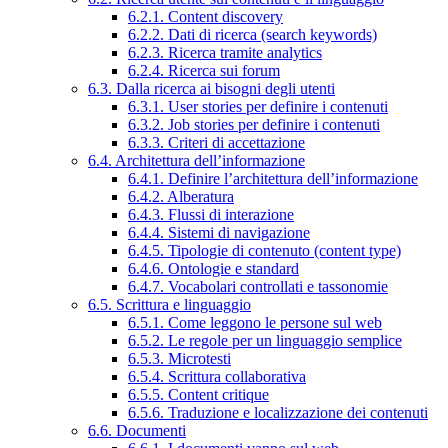
6.2.1. Content discovery
6.2.2. Dati di ricerca (search keywords)
6.2.3. Ricerca tramite analytics
6.2.4. Ricerca sui forum
6.3. Dalla ricerca ai bisogni degli utenti
6.3.1. User stories per definire i contenuti
6.3.2. Job stories per definire i contenuti
6.3.3. Criteri di accettazione
6.4. Architettura dell’informazione
6.4.1. Definire l’architettura dell’informazione
6.4.2. Alberatura
6.4.3. Flussi di interazione
6.4.4. Sistemi di navigazione
6.4.5. Tipologie di contenuto (content type)
6.4.6. Ontologie e standard
6.4.7. Vocabolari controllati e tassonomie
6.5. Scrittura e linguaggio
6.5.1. Come leggono le persone sul web
6.5.2. Le regole per un linguaggio semplice
6.5.3. Microtesti
6.5.4. Scrittura collaborativa
6.5.5. Content critique
6.5.6. Traduzione e localizzazione dei contenuti
6.6. Documenti