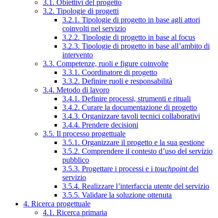
3.1. Obiettivi del progetto
3.2. Tipologie di progetti
3.2.1. Tipologie di progetto in base agli attori
coinvolti nel servizio
3.2.2. Tipologie di progetto in base al focus
3.2.3. Tipologie di progetto in base all’ambito di
intervento
3.3. Competenze, ruoli e figure coinvolte
3.3.1. Coordinatore di progetto
3.3.2. Definire ruoli e responsabilità
3.4. Metodo di lavoro
3.4.1. Definire processi, strumenti e rituali
3.4.2. Curare la documentazione di progetto
3.4.3. Organizzare tavoli tecnici collaborativi
3.4.4. Prendere decisioni
3.5. Il processo progettuale
3.5.1. Organizzare il progetto e la sua gestione
3.5.2. Comprendere il contesto d’uso del servizio
pubblico
3.5.3. Progettare i processi e i
touchpoint
del
servizio
3.5.4. Realizzare l’interfaccia utente del servizio
3.5.5. Validare la soluzione ottenuta
4. Ricerca progettuale
4.1. Ricerca primaria