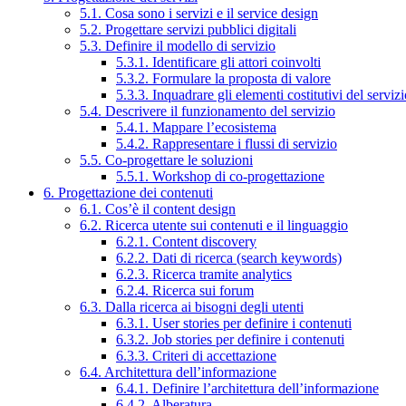
5.1. Cosa sono i servizi e il service design
5.2. Progettare servizi pubblici digitali
5.3. Definire il modello di servizio
5.3.1. Identificare gli attori coinvolti
5.3.2. Formulare la proposta di valore
5.3.3. Inquadrare gli elementi costitutivi del serviz
5.4. Descrivere il funzionamento del servizio
5.4.1. Mappare l’ecosistema
5.4.2. Rappresentare i flussi di servizio
5.5. Co-progettare le soluzioni
5.5.1. Workshop di co-progettazione
6. Progettazione dei contenuti
6.1. Cos’è il content design
6.2. Ricerca utente sui contenuti e il linguaggio
6.2.1. Content discovery
6.2.2. Dati di ricerca (search keywords)
6.2.3. Ricerca tramite analytics
6.2.4. Ricerca sui forum
6.3. Dalla ricerca ai bisogni degli utenti
6.3.1. User stories per definire i contenuti
6.3.2. Job stories per definire i contenuti
6.3.3. Criteri di accettazione
6.4. Architettura dell’informazione
6.4.1. Definire l’architettura dell’informazione
6.4.2. Alberatura