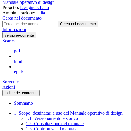
Manuale operativo di design
Progetto:
Designers Italia
Amministrazione:
italia
Cerca nel documento
Cerca nel documento
Informazioni
versione-corrente
Scarica
pdf
html
epub
Sorgente
Azioni
indice dei contenuti
Sommario
1. Scopo, destinatari e uso del Manuale operativo di design
1.1. Versionamento e storico
1.2. Consultazione del manuale
1.3. Contribuisci al manuale