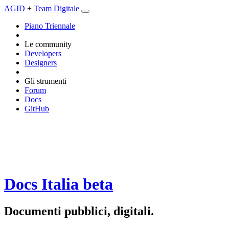
AGID
+
Team Digitale
Piano Triennale
Le community
Developers
Designers
Gli strumenti
Forum
Docs
GitHub
Docs Italia
beta
Documenti pubblici, digitali.