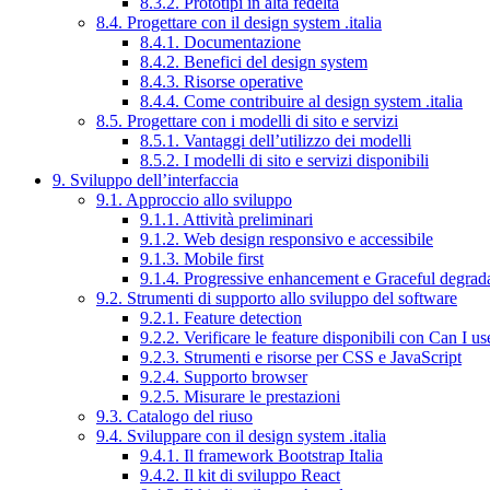
8.3.2. Prototipi in alta fedeltà
8.4. Progettare con il design system .italia
8.4.1. Documentazione
8.4.2. Benefici del design system
8.4.3. Risorse operative
8.4.4. Come contribuire al design system .italia
8.5. Progettare con i modelli di sito e servizi
8.5.1. Vantaggi dell’utilizzo dei modelli
8.5.2. I modelli di sito e servizi disponibili
9. Sviluppo dell’interfaccia
9.1. Approccio allo sviluppo
9.1.1. Attività preliminari
9.1.2. Web design responsivo e accessibile
9.1.3. Mobile first
9.1.4. Progressive enhancement e Graceful degrad
9.2. Strumenti di supporto allo sviluppo del software
9.2.1. Feature detection
9.2.2. Verificare le feature disponibili con Can I us
9.2.3. Strumenti e risorse per CSS e JavaScript
9.2.4. Supporto browser
9.2.5. Misurare le prestazioni
9.3. Catalogo del riuso
9.4. Sviluppare con il design system .italia
9.4.1. Il framework Bootstrap Italia
9.4.2. Il kit di sviluppo React