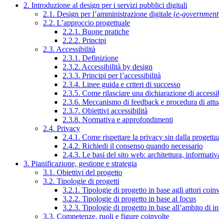
2. Introduzione al design per i servizi pubblici digitali
2.1. Design per l’amministrazione digitale (
e-government
2.2. L’approccio progettuale
2.2.1. Buone pratiche
2.2.2. Principi
2.3. Accessibilità
2.3.1. Definizione
2.3.2. Accessibilità by design
2.3.3. Principi per l’accessibilità
2.3.4. Linee guida e criteri di successo
2.3.5. Come rilasciare una dichiarazione di accessib
2.3.6. Meccanismo di feedback e procedura di attu
2.3.7. Obiettivi accessibilità
2.3.8. Normativa e approfondimenti
2.4. Privacy
2.4.1. Come rispettare la privacy sin dalla progettaz
2.4.2. Richiedi il consenso quando necessario
2.4.3. Le basi del sito web: architettura, informati
3. Pianificazione, gestione e strategia
3.1. Obiettivi del progetto
3.2. Tipologie di progetti
3.2.1. Tipologie di progetto in base agli attori coinv
3.2.2. Tipologie di progetto in base al focus
3.2.3. Tipologie di progetto in base all’ambito di i
3.3. Competenze, ruoli e figure coinvolte