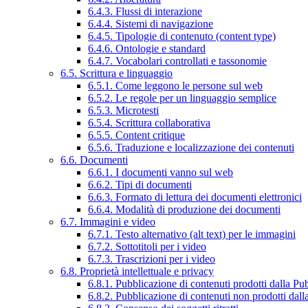
6.4.3. Flussi di interazione
6.4.4. Sistemi di navigazione
6.4.5. Tipologie di contenuto (content type)
6.4.6. Ontologie e standard
6.4.7. Vocabolari controllati e tassonomie
6.5. Scrittura e linguaggio
6.5.1. Come leggono le persone sul web
6.5.2. Le regole per un linguaggio semplice
6.5.3. Microtesti
6.5.4. Scrittura collaborativa
6.5.5. Content critique
6.5.6. Traduzione e localizzazione dei contenuti
6.6. Documenti
6.6.1. I documenti vanno sul web
6.6.2. Tipi di documenti
6.6.3. Formato di lettura dei documenti elettronici
6.6.4. Modalità di produzione dei documenti
6.7. Immagini e video
6.7.1. Testo alternativo (alt text) per le immagini
6.7.2. Sottotitoli per i video
6.7.3. Trascrizioni per i video
6.8. Proprietà intellettuale e privacy
6.8.1. Pubblicazione di contenuti prodotti dalla P
6.8.2. Pubblicazione di contenuti non prodotti dal