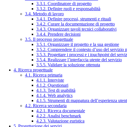
3.3.1. Coordinatore di progetto
3.3.2. Definire ruoli e responsabilità
3.4. Metodo di lavoro
3.4.1. Definire processi, strumenti e rituali
3.4.2. Curare la documentazione di progetto
3.4.3. Organizzare tavoli tecnici collaborativi
3.4.4. Prendere decisioni
3.5. Il processo progettuale
3.5.1. Organizzare il progetto e la sua gestione
3.5.2. Comprendere il contesto d’uso del servizio 
3.5.3. Progettare i processi e i
touchpoint
del servi
3.5.4. Realizzare l’interfaccia utente del servizio
3.5.5. Validare la soluzione ottenuta
4. Ricerca progettuale
4.1. Ricerca primaria
4.1.1. Interviste
4.1.2. Questionari
4.1.3. Test di usabilità
4.1.4. Web analytics
4.1.5. Strumenti di mappatura dell’esperienza uten
4.2. Ricerca secondaria
4.2.1. Ricerca documentale
4.2.2. Analisi benchmark
4.2.3. Valutazione euristica
5. Progettazione dei servizi