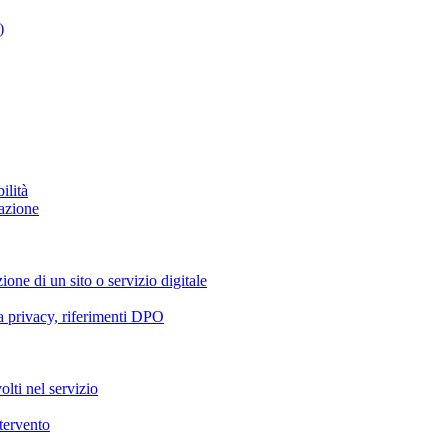
)
ilità
azione
ione di un sito o servizio digitale
va privacy, riferimenti DPO
olti nel servizio
ntervento