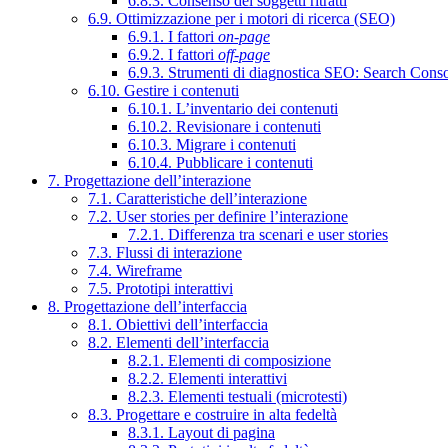
6.8.3. Consenso dei soggetti ritratti
6.9. Ottimizzazione per i motori di ricerca (SEO)
6.9.1. I fattori
on-page
6.9.2. I fattori
off-page
6.9.3. Strumenti di diagnostica SEO: Search Cons
6.10. Gestire i contenuti
6.10.1. L’inventario dei contenuti
6.10.2. Revisionare i contenuti
6.10.3. Migrare i contenuti
6.10.4. Pubblicare i contenuti
7. Progettazione dell’interazione
7.1. Caratteristiche dell’interazione
7.2. User stories per definire l’interazione
7.2.1. Differenza tra scenari e user stories
7.3. Flussi di interazione
7.4. Wireframe
7.5. Prototipi interattivi
8. Progettazione dell’interfaccia
8.1. Obiettivi dell’interfaccia
8.2. Elementi dell’interfaccia
8.2.1. Elementi di composizione
8.2.2. Elementi interattivi
8.2.3. Elementi testuali (microtesti)
8.3. Progettare e costruire in alta fedeltà
8.3.1. Layout di pagina