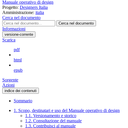
Manuale operativo di design
Progetto:
Designers Italia
Amministrazione:
italia
Cerca nel documento
Cerca nel documento
Informazioni
versione-corrente
Scarica
pdf
html
epub
Sorgente
Azioni
indice dei contenuti
Sommario
1. Scopo, destinatari e uso del Manuale operativo di design
1.1. Versionamento e storico
1.2. Consultazione del manuale
1.3. Contribuisci al manuale