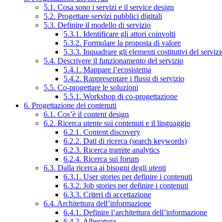
5.1. Cosa sono i servizi e il service design
5.2. Progettare servizi pubblici digitali
5.3. Definire il modello di servizio
5.3.1. Identificare gli attori coinvolti
5.3.2. Formulare la proposta di valore
5.3.3. Inquadrare gli elementi costitutivi del serviz
5.4. Descrivere il funzionamento del servizio
5.4.1. Mappare l’ecosistema
5.4.2. Rappresentare i flussi di servizio
5.5. Co-progettare le soluzioni
5.5.1. Workshop di co-progettazione
6. Progettazione dei contenuti
6.1. Cos’è il content design
6.2. Ricerca utente sui contenuti e il linguaggio
6.2.1. Content discovery
6.2.2. Dati di ricerca (search keywords)
6.2.3. Ricerca tramite analytics
6.2.4. Ricerca sui forum
6.3. Dalla ricerca ai bisogni degli utenti
6.3.1. User stories per definire i contenuti
6.3.2. Job stories per definire i contenuti
6.3.3. Criteri di accettazione
6.4. Architettura dell’informazione
6.4.1. Definire l’architettura dell’informazione
6.4.2. Alberatura