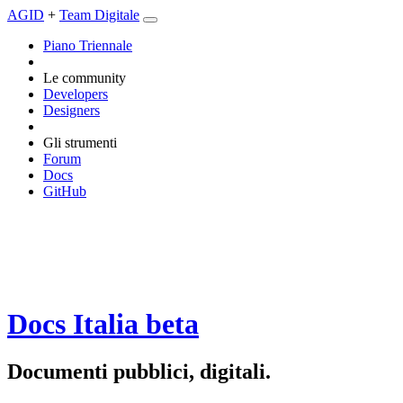
AGID
+
Team Digitale
Piano Triennale
Le community
Developers
Designers
Gli strumenti
Forum
Docs
GitHub
Docs Italia
beta
Documenti pubblici, digitali.