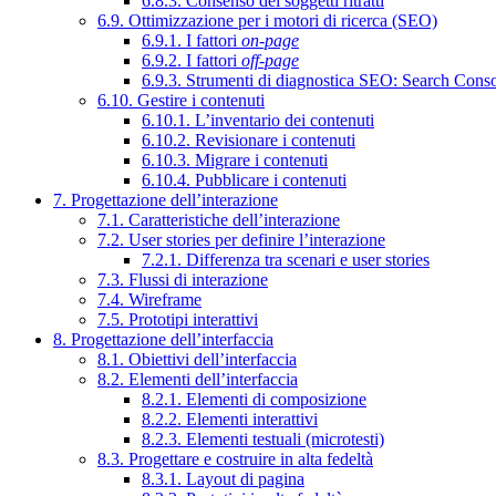
6.8.3. Consenso dei soggetti ritratti
6.9. Ottimizzazione per i motori di ricerca (SEO)
6.9.1. I fattori
on-page
6.9.2. I fattori
off-page
6.9.3. Strumenti di diagnostica SEO: Search Cons
6.10. Gestire i contenuti
6.10.1. L’inventario dei contenuti
6.10.2. Revisionare i contenuti
6.10.3. Migrare i contenuti
6.10.4. Pubblicare i contenuti
7. Progettazione dell’interazione
7.1. Caratteristiche dell’interazione
7.2. User stories per definire l’interazione
7.2.1. Differenza tra scenari e user stories
7.3. Flussi di interazione
7.4. Wireframe
7.5. Prototipi interattivi
8. Progettazione dell’interfaccia
8.1. Obiettivi dell’interfaccia
8.2. Elementi dell’interfaccia
8.2.1. Elementi di composizione
8.2.2. Elementi interattivi
8.2.3. Elementi testuali (microtesti)
8.3. Progettare e costruire in alta fedeltà
8.3.1. Layout di pagina