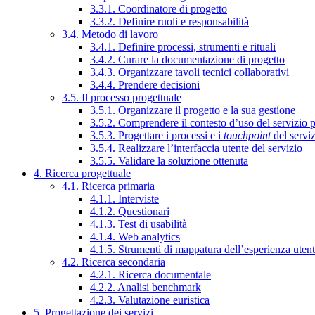
3.3.1. Coordinatore di progetto
3.3.2. Definire ruoli e responsabilità
3.4. Metodo di lavoro
3.4.1. Definire processi, strumenti e rituali
3.4.2. Curare la documentazione di progetto
3.4.3. Organizzare tavoli tecnici collaborativi
3.4.4. Prendere decisioni
3.5. Il processo progettuale
3.5.1. Organizzare il progetto e la sua gestione
3.5.2. Comprendere il contesto d’uso del servizio 
3.5.3. Progettare i processi e i
touchpoint
del servi
3.5.4. Realizzare l’interfaccia utente del servizio
3.5.5. Validare la soluzione ottenuta
4. Ricerca progettuale
4.1. Ricerca primaria
4.1.1. Interviste
4.1.2. Questionari
4.1.3. Test di usabilità
4.1.4. Web analytics
4.1.5. Strumenti di mappatura dell’esperienza uten
4.2. Ricerca secondaria
4.2.1. Ricerca documentale
4.2.2. Analisi benchmark
4.2.3. Valutazione euristica
5. Progettazione dei servizi