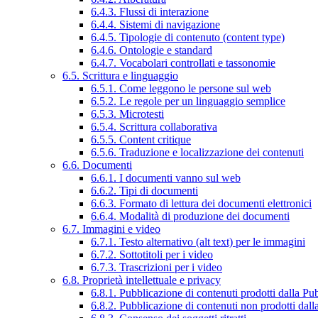
6.4.3. Flussi di interazione
6.4.4. Sistemi di navigazione
6.4.5. Tipologie di contenuto (content type)
6.4.6. Ontologie e standard
6.4.7. Vocabolari controllati e tassonomie
6.5. Scrittura e linguaggio
6.5.1. Come leggono le persone sul web
6.5.2. Le regole per un linguaggio semplice
6.5.3. Microtesti
6.5.4. Scrittura collaborativa
6.5.5. Content critique
6.5.6. Traduzione e localizzazione dei contenuti
6.6. Documenti
6.6.1. I documenti vanno sul web
6.6.2. Tipi di documenti
6.6.3. Formato di lettura dei documenti elettronici
6.6.4. Modalità di produzione dei documenti
6.7. Immagini e video
6.7.1. Testo alternativo (alt text) per le immagini
6.7.2. Sottotitoli per i video
6.7.3. Trascrizioni per i video
6.8. Proprietà intellettuale e privacy
6.8.1. Pubblicazione di contenuti prodotti dalla P
6.8.2. Pubblicazione di contenuti non prodotti dal