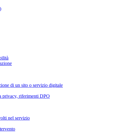
)
ilità
azione
ione di un sito o servizio digitale
va privacy, riferimenti DPO
olti nel servizio
ntervento