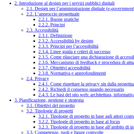
2. Introduzione al design per i servizi pubblici digitali
2.1. Design per l’amministrazione digitale (
e-government
2.2. L’approccio progettuale
2.2.1. Buone pratiche
2.2.2. Principi
2.3. Accessibilità
2.3.1. Definizione
2.3.2. Accessibilità by design
2.3.3. Principi per l’accessibilità
2.3.4. Linee guida e criteri di successo
2.3.5. Come rilasciare una dichiarazione di accessib
2.3.6. Meccanismo di feedback e procedura di attu
2.3.7. Obiettivi accessibilità
2.3.8. Normativa e approfondimenti
2.4. Privacy
2.4.1. Come rispettare la privacy sin dalla progettaz
2.4.2. Richiedi il consenso quando necessario
2.4.3. Le basi del sito web: architettura, informati
3. Pianificazione, gestione e strategia
3.1. Obiettivi del progetto
3.2. Tipologie di progetti
3.2.1. Tipologie di progetto in base agli attori coinv
3.2.2. Tipologie di progetto in base al focus
3.2.3. Tipologie di progetto in base all’ambito di i
3.3. Competenze, ruoli e figure coinvolte