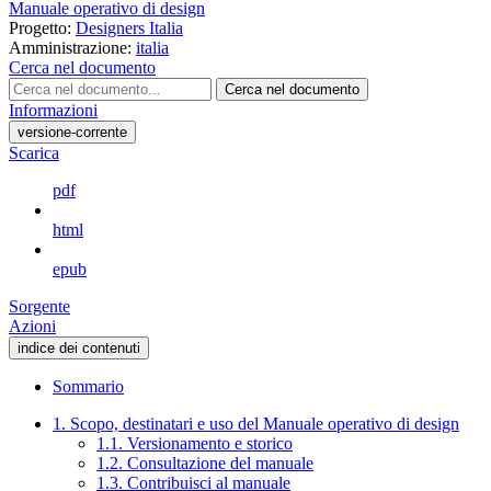
Manuale operativo di design
Progetto:
Designers Italia
Amministrazione:
italia
Cerca nel documento
Cerca nel documento
Informazioni
versione-corrente
Scarica
pdf
html
epub
Sorgente
Azioni
indice dei contenuti
Sommario
1. Scopo, destinatari e uso del Manuale operativo di design
1.1. Versionamento e storico
1.2. Consultazione del manuale
1.3. Contribuisci al manuale