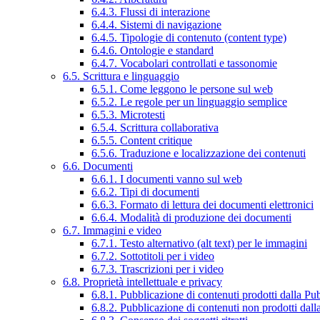
6.4.3. Flussi di interazione
6.4.4. Sistemi di navigazione
6.4.5. Tipologie di contenuto (content type)
6.4.6. Ontologie e standard
6.4.7. Vocabolari controllati e tassonomie
6.5. Scrittura e linguaggio
6.5.1. Come leggono le persone sul web
6.5.2. Le regole per un linguaggio semplice
6.5.3. Microtesti
6.5.4. Scrittura collaborativa
6.5.5. Content critique
6.5.6. Traduzione e localizzazione dei contenuti
6.6. Documenti
6.6.1. I documenti vanno sul web
6.6.2. Tipi di documenti
6.6.3. Formato di lettura dei documenti elettronici
6.6.4. Modalità di produzione dei documenti
6.7. Immagini e video
6.7.1. Testo alternativo (alt text) per le immagini
6.7.2. Sottotitoli per i video
6.7.3. Trascrizioni per i video
6.8. Proprietà intellettuale e privacy
6.8.1. Pubblicazione di contenuti prodotti dalla P
6.8.2. Pubblicazione di contenuti non prodotti dal