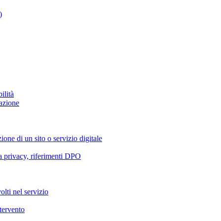
)
ilità
azione
ione di un sito o servizio digitale
va privacy, riferimenti DPO
olti nel servizio
ntervento