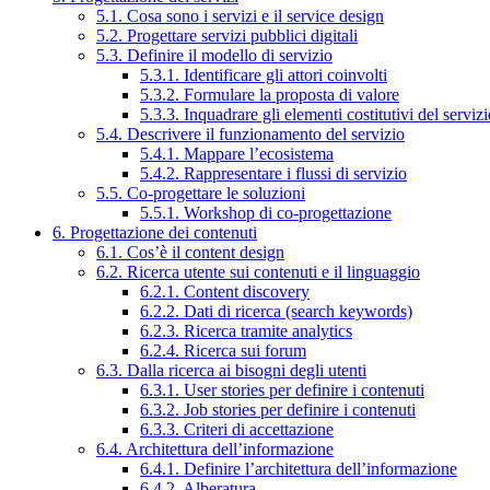
5.1. Cosa sono i servizi e il service design
5.2. Progettare servizi pubblici digitali
5.3. Definire il modello di servizio
5.3.1. Identificare gli attori coinvolti
5.3.2. Formulare la proposta di valore
5.3.3. Inquadrare gli elementi costitutivi del serviz
5.4. Descrivere il funzionamento del servizio
5.4.1. Mappare l’ecosistema
5.4.2. Rappresentare i flussi di servizio
5.5. Co-progettare le soluzioni
5.5.1. Workshop di co-progettazione
6. Progettazione dei contenuti
6.1. Cos’è il content design
6.2. Ricerca utente sui contenuti e il linguaggio
6.2.1. Content discovery
6.2.2. Dati di ricerca (search keywords)
6.2.3. Ricerca tramite analytics
6.2.4. Ricerca sui forum
6.3. Dalla ricerca ai bisogni degli utenti
6.3.1. User stories per definire i contenuti
6.3.2. Job stories per definire i contenuti
6.3.3. Criteri di accettazione
6.4. Architettura dell’informazione
6.4.1. Definire l’architettura dell’informazione
6.4.2. Alberatura