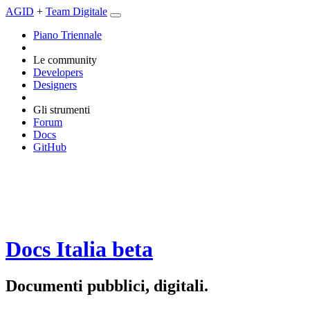
AGID
+
Team Digitale
Piano Triennale
Le community
Developers
Designers
Gli strumenti
Forum
Docs
GitHub
Docs Italia
beta
Documenti pubblici, digitali.