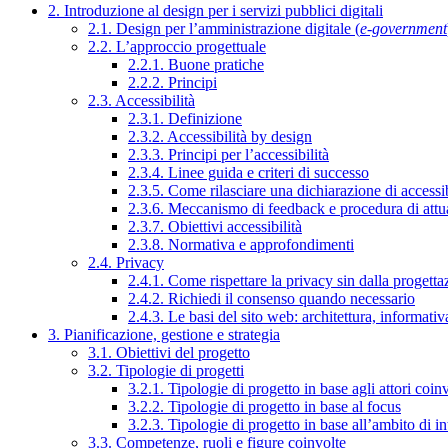
2. Introduzione al design per i servizi pubblici digitali
2.1. Design per l’amministrazione digitale (
e-government
2.2. L’approccio progettuale
2.2.1. Buone pratiche
2.2.2. Principi
2.3. Accessibilità
2.3.1. Definizione
2.3.2. Accessibilità by design
2.3.3. Principi per l’accessibilità
2.3.4. Linee guida e criteri di successo
2.3.5. Come rilasciare una dichiarazione di accessib
2.3.6. Meccanismo di feedback e procedura di attu
2.3.7. Obiettivi accessibilità
2.3.8. Normativa e approfondimenti
2.4. Privacy
2.4.1. Come rispettare la privacy sin dalla progettaz
2.4.2. Richiedi il consenso quando necessario
2.4.3. Le basi del sito web: architettura, informati
3. Pianificazione, gestione e strategia
3.1. Obiettivi del progetto
3.2. Tipologie di progetti
3.2.1. Tipologie di progetto in base agli attori coinv
3.2.2. Tipologie di progetto in base al focus
3.2.3. Tipologie di progetto in base all’ambito di i
3.3. Competenze, ruoli e figure coinvolte