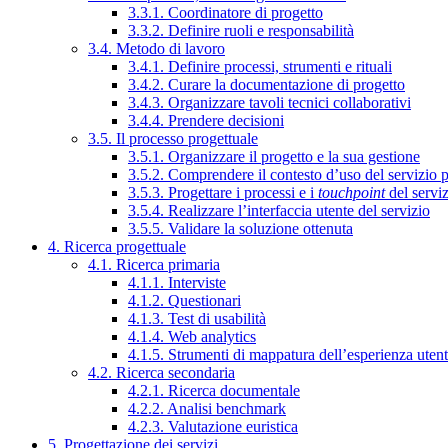
3.3.1. Coordinatore di progetto
3.3.2. Definire ruoli e responsabilità
3.4. Metodo di lavoro
3.4.1. Definire processi, strumenti e rituali
3.4.2. Curare la documentazione di progetto
3.4.3. Organizzare tavoli tecnici collaborativi
3.4.4. Prendere decisioni
3.5. Il processo progettuale
3.5.1. Organizzare il progetto e la sua gestione
3.5.2. Comprendere il contesto d’uso del servizio 
3.5.3. Progettare i processi e i
touchpoint
del servi
3.5.4. Realizzare l’interfaccia utente del servizio
3.5.5. Validare la soluzione ottenuta
4. Ricerca progettuale
4.1. Ricerca primaria
4.1.1. Interviste
4.1.2. Questionari
4.1.3. Test di usabilità
4.1.4. Web analytics
4.1.5. Strumenti di mappatura dell’esperienza uten
4.2. Ricerca secondaria
4.2.1. Ricerca documentale
4.2.2. Analisi benchmark
4.2.3. Valutazione euristica
5. Progettazione dei servizi