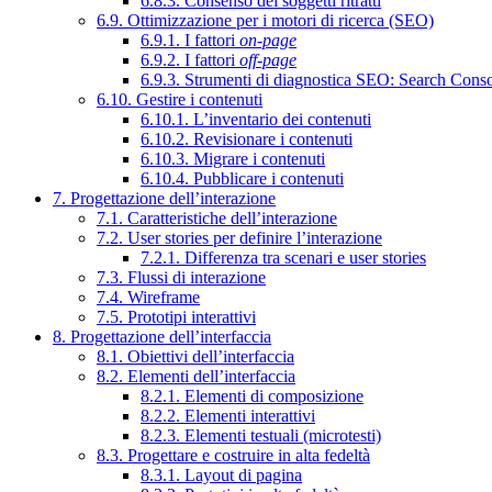
6.8.3. Consenso dei soggetti ritratti
6.9. Ottimizzazione per i motori di ricerca (SEO)
6.9.1. I fattori
on-page
6.9.2. I fattori
off-page
6.9.3. Strumenti di diagnostica SEO: Search Cons
6.10. Gestire i contenuti
6.10.1. L’inventario dei contenuti
6.10.2. Revisionare i contenuti
6.10.3. Migrare i contenuti
6.10.4. Pubblicare i contenuti
7. Progettazione dell’interazione
7.1. Caratteristiche dell’interazione
7.2. User stories per definire l’interazione
7.2.1. Differenza tra scenari e user stories
7.3. Flussi di interazione
7.4. Wireframe
7.5. Prototipi interattivi
8. Progettazione dell’interfaccia
8.1. Obiettivi dell’interfaccia
8.2. Elementi dell’interfaccia
8.2.1. Elementi di composizione
8.2.2. Elementi interattivi
8.2.3. Elementi testuali (microtesti)
8.3. Progettare e costruire in alta fedeltà
8.3.1. Layout di pagina