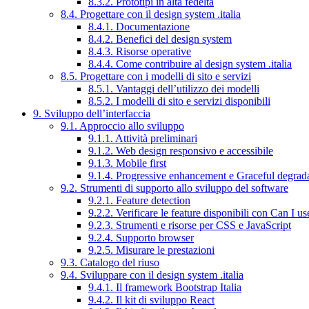
8.3.2. Prototipi in alta fedeltà
8.4. Progettare con il design system .italia
8.4.1. Documentazione
8.4.2. Benefici del design system
8.4.3. Risorse operative
8.4.4. Come contribuire al design system .italia
8.5. Progettare con i modelli di sito e servizi
8.5.1. Vantaggi dell’utilizzo dei modelli
8.5.2. I modelli di sito e servizi disponibili
9. Sviluppo dell’interfaccia
9.1. Approccio allo sviluppo
9.1.1. Attività preliminari
9.1.2. Web design responsivo e accessibile
9.1.3. Mobile first
9.1.4. Progressive enhancement e Graceful degrad
9.2. Strumenti di supporto allo sviluppo del software
9.2.1. Feature detection
9.2.2. Verificare le feature disponibili con Can I us
9.2.3. Strumenti e risorse per CSS e JavaScript
9.2.4. Supporto browser
9.2.5. Misurare le prestazioni
9.3. Catalogo del riuso
9.4. Sviluppare con il design system .italia
9.4.1. Il framework Bootstrap Italia
9.4.2. Il kit di sviluppo React