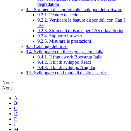
degradation
9.2. Strumenti di supporto allo sviluppo del software
9.2.1. Feature detection
9.2.2. Verificare le feature disponibili con Can I
use
9.2.3. Strumenti e risorse per CSS e JavaScript
9.2.4. Supporto browser
9.2.5. Misurare le prestazioni
9.3. Catalogo del riuso
9.4. Sviluppare con il design system .italia
9.4.1. Il framework Bootstrap Italia
9.4.2. Il kit di sviluppo React
9.4.3. Il kit di sviluppo Angular
9.5. Sviluppare con i modelli di sito e servizi
None
None
A
B
C
D
E
I
M