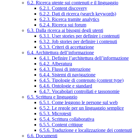
6.2. Ricerca utente sui contenuti e il linguaggio
6.2.1. Content discovery
6.2.2. Dati di ricerca (search keywords)
6.2.3. Ricerca tramite analytics
6.2.4. Ricerca sui forum
6.3. Dalla ricerca ai bisogni degli utenti
6.3.1. User stories per definire i contenuti
6.3.2. Job stories per definire i contenuti
6.3.3. Criteri di accettazione
6.4. Architettura dell’informazione
6.4.1. Definire l’architettura dell’informazione
6.4.2. Alberatura
6.4.3. Flussi di interazione
6.4.4. Sistemi di navigazione
6.4.5. Tipologie di contenuto (content type)
6.4.6. Ontologie e standard
6.4.7. Vocabolari controllati e tassonomie
6.5. Scrittura e linguaggio
6.5.1. Come leggono le persone sul web
6.5.2. Le regole per un linguaggio semplice
6.5.3. Microtesti
6.5.4. Scrittura collaborativa
6.5.5. Content critique
6.5.6. Traduzione e localizzazione dei contenuti
6.6. Documenti