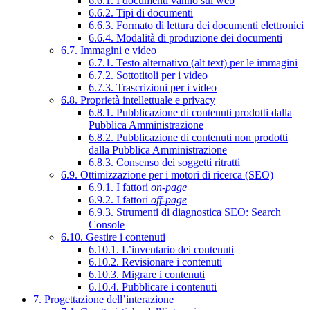
6.6.1. I documenti vanno sul web
6.6.2. Tipi di documenti
6.6.3. Formato di lettura dei documenti elettronici
6.6.4. Modalità di produzione dei documenti
6.7. Immagini e video
6.7.1. Testo alternativo (alt text) per le immagini
6.7.2. Sottotitoli per i video
6.7.3. Trascrizioni per i video
6.8. Proprietà intellettuale e privacy
6.8.1. Pubblicazione di contenuti prodotti dalla
Pubblica Amministrazione
6.8.2. Pubblicazione di contenuti non prodotti
dalla Pubblica Amministrazione
6.8.3. Consenso dei soggetti ritratti
6.9. Ottimizzazione per i motori di ricerca (SEO)
6.9.1. I fattori
on-page
6.9.2. I fattori
off-page
6.9.3. Strumenti di diagnostica SEO: Search
Console
6.10. Gestire i contenuti
6.10.1. L’inventario dei contenuti
6.10.2. Revisionare i contenuti
6.10.3. Migrare i contenuti
6.10.4. Pubblicare i contenuti
7. Progettazione dell’interazione