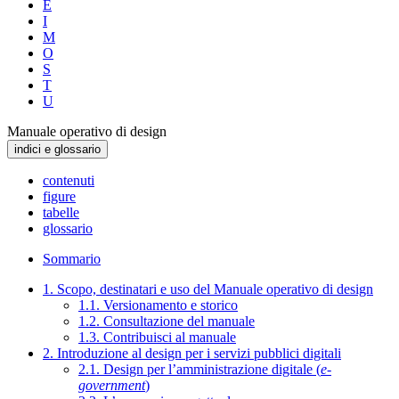
E
I
M
O
S
T
U
Manuale operativo di design
indici e glossario
contenuti
figure
tabelle
glossario
Sommario
1. Scopo, destinatari e uso del Manuale operativo di design
1.1. Versionamento e storico
1.2. Consultazione del manuale
1.3. Contribuisci al manuale
2. Introduzione al design per i servizi pubblici digitali
2.1. Design per l’amministrazione digitale (
e-
government
)