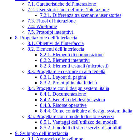
7.1. Caratteristiche dell’interazione
7.2. User stories per definire l’interazione
7.2.1. Differenza tra scenari e user stories
7.3. Flussi di interazione
7.4. Wireframe
7.5. Prototipi interattivi
8. Progettazione dell’interfaccia
8.1. Obiettivi dell’interfaccia
8.2. Elementi dell’interfaccia
8.2.1. Elementi di composizione
8.2.2. Elementi interattivi
8.2.3. Elementi testuali (microtesti)
8.3. Progettare e costruire in alta fedeltà
8.3.1. Layout di pagina
8.3.2. Prototipi in alta fedeltà
8.4. Progettare con il design system .italia
8.4.1. Documentazione
8.4.2. Benefici del design system
8.4.3. Risorse operative
8.4.4. Come contribuire al design system .italia
8.5. Progettare con i modelli di sito e servizi
8.5.1. Vantaggi dell’utilizzo dei modelli
8.5.2. I modelli di sito e servizi disponibili
9. Sviluppo dell’interfaccia
9.1. Approccio allo sviluppo