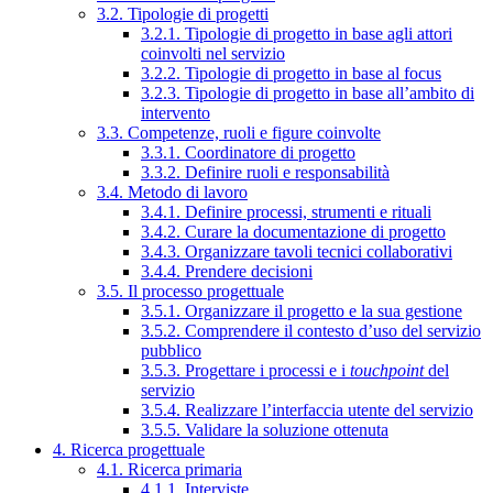
3.2. Tipologie di progetti
3.2.1. Tipologie di progetto in base agli attori
coinvolti nel servizio
3.2.2. Tipologie di progetto in base al focus
3.2.3. Tipologie di progetto in base all’ambito di
intervento
3.3. Competenze, ruoli e figure coinvolte
3.3.1. Coordinatore di progetto
3.3.2. Definire ruoli e responsabilità
3.4. Metodo di lavoro
3.4.1. Definire processi, strumenti e rituali
3.4.2. Curare la documentazione di progetto
3.4.3. Organizzare tavoli tecnici collaborativi
3.4.4. Prendere decisioni
3.5. Il processo progettuale
3.5.1. Organizzare il progetto e la sua gestione
3.5.2. Comprendere il contesto d’uso del servizio
pubblico
3.5.3. Progettare i processi e i
touchpoint
del
servizio
3.5.4. Realizzare l’interfaccia utente del servizio
3.5.5. Validare la soluzione ottenuta
4. Ricerca progettuale
4.1. Ricerca primaria
4.1.1. Interviste