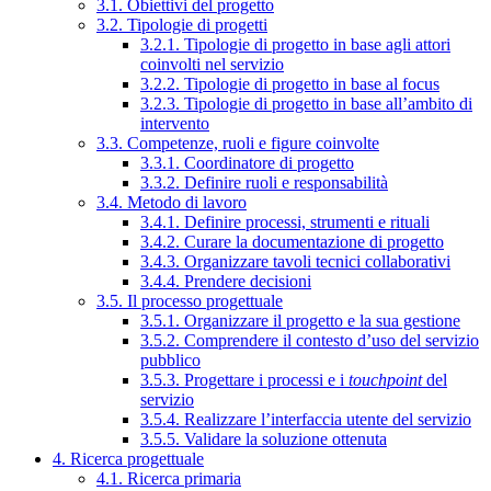
3.1. Obiettivi del progetto
3.2. Tipologie di progetti
3.2.1. Tipologie di progetto in base agli attori
coinvolti nel servizio
3.2.2. Tipologie di progetto in base al focus
3.2.3. Tipologie di progetto in base all’ambito di
intervento
3.3. Competenze, ruoli e figure coinvolte
3.3.1. Coordinatore di progetto
3.3.2. Definire ruoli e responsabilità
3.4. Metodo di lavoro
3.4.1. Definire processi, strumenti e rituali
3.4.2. Curare la documentazione di progetto
3.4.3. Organizzare tavoli tecnici collaborativi
3.4.4. Prendere decisioni
3.5. Il processo progettuale
3.5.1. Organizzare il progetto e la sua gestione
3.5.2. Comprendere il contesto d’uso del servizio
pubblico
3.5.3. Progettare i processi e i
touchpoint
del
servizio
3.5.4. Realizzare l’interfaccia utente del servizio
3.5.5. Validare la soluzione ottenuta
4. Ricerca progettuale
4.1. Ricerca primaria