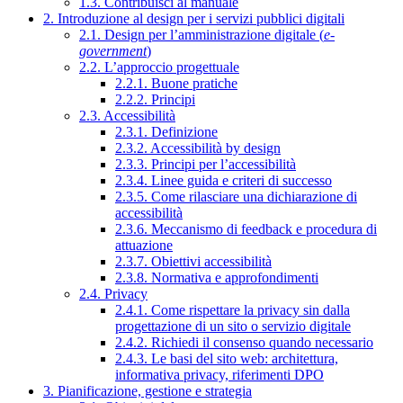
1.3. Contribuisci al manuale
2. Introduzione al design per i servizi pubblici digitali
2.1. Design per l’amministrazione digitale (
e-
government
)
2.2. L’approccio progettuale
2.2.1. Buone pratiche
2.2.2. Principi
2.3. Accessibilità
2.3.1. Definizione
2.3.2. Accessibilità by design
2.3.3. Principi per l’accessibilità
2.3.4. Linee guida e criteri di successo
2.3.5. Come rilasciare una dichiarazione di
accessibilità
2.3.6. Meccanismo di feedback e procedura di
attuazione
2.3.7. Obiettivi accessibilità
2.3.8. Normativa e approfondimenti
2.4. Privacy
2.4.1. Come rispettare la privacy sin dalla
progettazione di un sito o servizio digitale
2.4.2. Richiedi il consenso quando necessario
2.4.3. Le basi del sito web: architettura,
informativa privacy, riferimenti DPO
3. Pianificazione, gestione e strategia