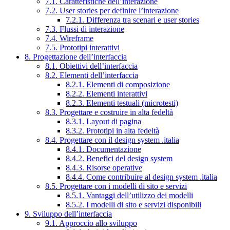
7.1. Caratteristiche dell’interazione
7.2. User stories per definire l’interazione
7.2.1. Differenza tra scenari e user stories
7.3. Flussi di interazione
7.4. Wireframe
7.5. Prototipi interattivi
8. Progettazione dell’interfaccia
8.1. Obiettivi dell’interfaccia
8.2. Elementi dell’interfaccia
8.2.1. Elementi di composizione
8.2.2. Elementi interattivi
8.2.3. Elementi testuali (microtesti)
8.3. Progettare e costruire in alta fedeltà
8.3.1. Layout di pagina
8.3.2. Prototipi in alta fedeltà
8.4. Progettare con il design system .italia
8.4.1. Documentazione
8.4.2. Benefici del design system
8.4.3. Risorse operative
8.4.4. Come contribuire al design system .italia
8.5. Progettare con i modelli di sito e servizi
8.5.1. Vantaggi dell’utilizzo dei modelli
8.5.2. I modelli di sito e servizi disponibili
9. Sviluppo dell’interfaccia
9.1. Approccio allo sviluppo