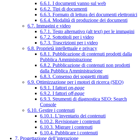
6.6.1. I documenti vanno sul web
6.6.2. Tipi di documenti
6.6.3. Formato di lettura dei documenti elettronici
6.6.4. Modalità di produzione dei documenti
6.7. Immagini e video
6.7.1. Testo alternativo (alt text) per le immagini
6.7.2. Sottotitoli per i video
6.7.3. Trascrizioni per i video
6.8. Proprietà intellettuale e privacy
6.8.1. Pubblicazione di contenuti prodotti dalla
Pubblica Amministrazione
6.8.2. Pubblicazione di contenuti non prodotti
dalla Pubblica Amministrazione
6.8.3. Consenso dei soggetti ritratti
6.9. Ottimizzazione per i motori di ricerca (SEO)
6.9.1. I fattori
on-page
6.9.2. I fattori
off-page
6.9.3. Strumenti di diagnostica SEO: Search
Console
6.10. Gestire i contenuti
6.10.1. L’inventario dei contenuti
6.10.2. Revisionare i contenuti
6.10.3. Migrare i contenuti
6.10.4. Pubblicare i contenuti
7. Progettazione dell’interazione