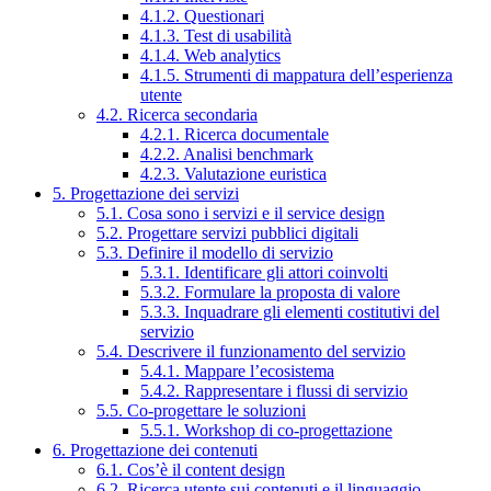
4.1.2. Questionari
4.1.3. Test di usabilità
4.1.4. Web analytics
4.1.5. Strumenti di mappatura dell’esperienza
utente
4.2. Ricerca secondaria
4.2.1. Ricerca documentale
4.2.2. Analisi benchmark
4.2.3. Valutazione euristica
5. Progettazione dei servizi
5.1. Cosa sono i servizi e il service design
5.2. Progettare servizi pubblici digitali
5.3. Definire il modello di servizio
5.3.1. Identificare gli attori coinvolti
5.3.2. Formulare la proposta di valore
5.3.3. Inquadrare gli elementi costitutivi del
servizio
5.4. Descrivere il funzionamento del servizio
5.4.1. Mappare l’ecosistema
5.4.2. Rappresentare i flussi di servizio
5.5. Co-progettare le soluzioni
5.5.1. Workshop di co-progettazione
6. Progettazione dei contenuti
6.1. Cos’è il content design
6.2. Ricerca utente sui contenuti e il linguaggio