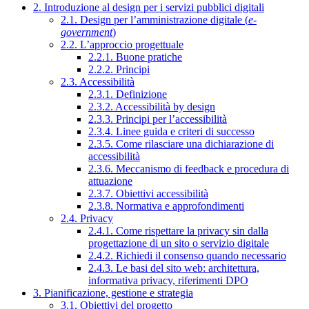
2. Introduzione al design per i servizi pubblici digitali
2.1. Design per l’amministrazione digitale (
e-
government
)
2.2. L’approccio progettuale
2.2.1. Buone pratiche
2.2.2. Principi
2.3. Accessibilità
2.3.1. Definizione
2.3.2. Accessibilità by design
2.3.3. Principi per l’accessibilità
2.3.4. Linee guida e criteri di successo
2.3.5. Come rilasciare una dichiarazione di
accessibilità
2.3.6. Meccanismo di feedback e procedura di
attuazione
2.3.7. Obiettivi accessibilità
2.3.8. Normativa e approfondimenti
2.4. Privacy
2.4.1. Come rispettare la privacy sin dalla
progettazione di un sito o servizio digitale
2.4.2. Richiedi il consenso quando necessario
2.4.3. Le basi del sito web: architettura,
informativa privacy, riferimenti DPO
3. Pianificazione, gestione e strategia
3.1. Obiettivi del progetto