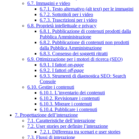
6.7. Immagini e video
6.7.1. Testo alternativo (alt text) per le immagini
6.7.2. Sottotitoli per i video
6.7.3. Trascrizioni per i video
6.8. Proprietà intellettuale e privacy
6.8.1. Pubblicazione di contenuti prodotti dalla
Pubblica Amministrazione
6.8.2. Pubblicazione di contenuti non prodotti
dalla Pubblica Amministrazione
6.8.3. Consenso dei soggetti ritratti
6.9. Ottimizzazione per i motori di ricerca (SEO)
6.9.1. I fattori
on-page
6.9.2. I fattori
off-page
6.9.3. Strumenti di diagnostica SEO: Search
Console
6.10. Gestire i contenuti
6.10.1. L’inventario dei contenuti
6.10.2. Revisionare i contenuti
6.10.3. Migrare i contenuti
6.10.4. Pubblicare i contenuti
7. Progettazione dell’interazione
7.1. Caratteristiche dell’interazione
7.2. User stories per definire l’interazione
7.2.1. Differenza tra scenari e user stories
7.3. Flussi di interazione