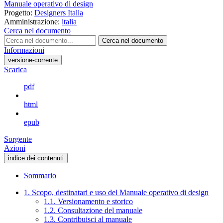
Manuale operativo di design
Progetto:
Designers Italia
Amministrazione:
italia
Cerca nel documento
Cerca nel documento
Informazioni
versione-corrente
Scarica
pdf
html
epub
Sorgente
Azioni
indice dei contenuti
Sommario
1. Scopo, destinatari e uso del Manuale operativo di design
1.1. Versionamento e storico
1.2. Consultazione del manuale
1.3. Contribuisci al manuale