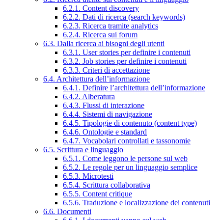
6.2.1. Content discovery
6.2.2. Dati di ricerca (search keywords)
6.2.3. Ricerca tramite analytics
6.2.4. Ricerca sui forum
6.3. Dalla ricerca ai bisogni degli utenti
6.3.1. User stories per definire i contenuti
6.3.2. Job stories per definire i contenuti
6.3.3. Criteri di accettazione
6.4. Architettura dell’informazione
6.4.1. Definire l’architettura dell’informazione
6.4.2. Alberatura
6.4.3. Flussi di interazione
6.4.4. Sistemi di navigazione
6.4.5. Tipologie di contenuto (content type)
6.4.6. Ontologie e standard
6.4.7. Vocabolari controllati e tassonomie
6.5. Scrittura e linguaggio
6.5.1. Come leggono le persone sul web
6.5.2. Le regole per un linguaggio semplice
6.5.3. Microtesti
6.5.4. Scrittura collaborativa
6.5.5. Content critique
6.5.6. Traduzione e localizzazione dei contenuti
6.6. Documenti