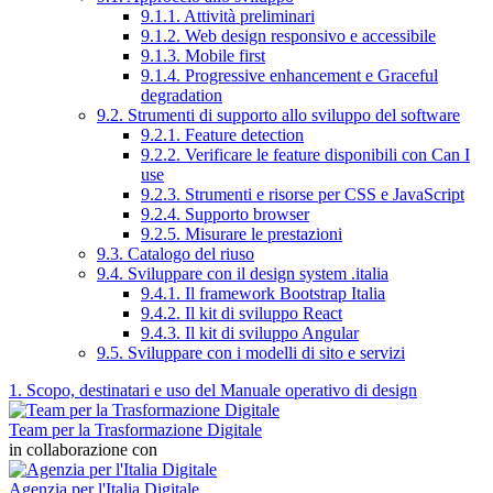
9.1.1. Attività preliminari
9.1.2. Web design responsivo e accessibile
9.1.3. Mobile first
9.1.4. Progressive enhancement e Graceful
degradation
9.2. Strumenti di supporto allo sviluppo del software
9.2.1. Feature detection
9.2.2. Verificare le feature disponibili con Can I
use
9.2.3. Strumenti e risorse per CSS e JavaScript
9.2.4. Supporto browser
9.2.5. Misurare le prestazioni
9.3. Catalogo del riuso
9.4. Sviluppare con il design system .italia
9.4.1. Il framework Bootstrap Italia
9.4.2. Il kit di sviluppo React
9.4.3. Il kit di sviluppo Angular
9.5. Sviluppare con i modelli di sito e servizi
1. Scopo, destinatari e uso del Manuale operativo di design
Team per la Trasformazione Digitale
in collaborazione con
Agenzia per l'Italia Digitale