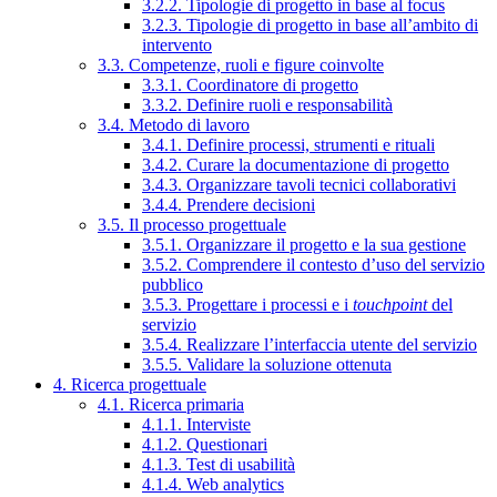
3.2.2. Tipologie di progetto in base al focus
3.2.3. Tipologie di progetto in base all’ambito di
intervento
3.3. Competenze, ruoli e figure coinvolte
3.3.1. Coordinatore di progetto
3.3.2. Definire ruoli e responsabilità
3.4. Metodo di lavoro
3.4.1. Definire processi, strumenti e rituali
3.4.2. Curare la documentazione di progetto
3.4.3. Organizzare tavoli tecnici collaborativi
3.4.4. Prendere decisioni
3.5. Il processo progettuale
3.5.1. Organizzare il progetto e la sua gestione
3.5.2. Comprendere il contesto d’uso del servizio
pubblico
3.5.3. Progettare i processi e i
touchpoint
del
servizio
3.5.4. Realizzare l’interfaccia utente del servizio
3.5.5. Validare la soluzione ottenuta
4. Ricerca progettuale
4.1. Ricerca primaria
4.1.1. Interviste
4.1.2. Questionari
4.1.3. Test di usabilità
4.1.4. Web analytics