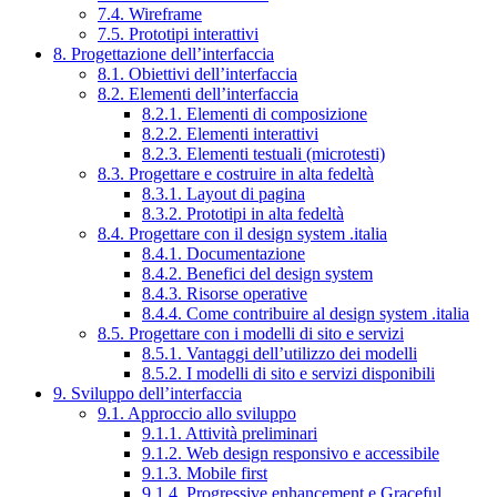
7.4. Wireframe
7.5. Prototipi interattivi
8. Progettazione dell’interfaccia
8.1. Obiettivi dell’interfaccia
8.2. Elementi dell’interfaccia
8.2.1. Elementi di composizione
8.2.2. Elementi interattivi
8.2.3. Elementi testuali (microtesti)
8.3. Progettare e costruire in alta fedeltà
8.3.1. Layout di pagina
8.3.2. Prototipi in alta fedeltà
8.4. Progettare con il design system .italia
8.4.1. Documentazione
8.4.2. Benefici del design system
8.4.3. Risorse operative
8.4.4. Come contribuire al design system .italia
8.5. Progettare con i modelli di sito e servizi
8.5.1. Vantaggi dell’utilizzo dei modelli
8.5.2. I modelli di sito e servizi disponibili
9. Sviluppo dell’interfaccia
9.1. Approccio allo sviluppo
9.1.1. Attività preliminari
9.1.2. Web design responsivo e accessibile
9.1.3. Mobile first
9.1.4. Progressive enhancement e Graceful