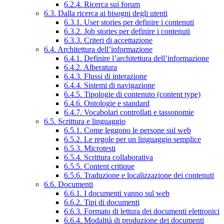
6.2.4. Ricerca sui forum
6.3. Dalla ricerca ai bisogni degli utenti
6.3.1. User stories per definire i contenuti
6.3.2. Job stories per definire i contenuti
6.3.3. Criteri di accettazione
6.4. Architettura dell’informazione
6.4.1. Definire l’architettura dell’informazione
6.4.2. Alberatura
6.4.3. Flussi di interazione
6.4.4. Sistemi di navigazione
6.4.5. Tipologie di contenuto (content type)
6.4.6. Ontologie e standard
6.4.7. Vocabolari controllati e tassonomie
6.5. Scrittura e linguaggio
6.5.1. Come leggono le persone sul web
6.5.2. Le regole per un linguaggio semplice
6.5.3. Microtesti
6.5.4. Scrittura collaborativa
6.5.5. Content critique
6.5.6. Traduzione e localizzazione dei contenuti
6.6. Documenti
6.6.1. I documenti vanno sul web
6.6.2. Tipi di documenti
6.6.3. Formato di lettura dei documenti elettronici
6.6.4. Modalità di produzione dei documenti