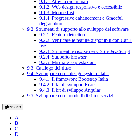
9.1.1. Attività preliminari
9.1.2. Web design responsivo e accessibile
9.1.3. Mobile first
9.1.4. Progressive enhancement e Graceful
degradation
9.2. Strumenti di supporto allo sviluppo del software
9.2.1. Feature detection
9.2.2. Verificare le feature disponibili con Can I
use
9.2.3. Strumenti e risorse per CSS e JavaScript
9.2.4. Supporto browser
9.2.5. Misurare le prestazioni
9.3. Catalogo del riuso
9.4. Sviluppare con il design system .italia
9.4.1. Il framework Bootstrap Italia
9.4.2. Il kit di sviluppo React
9.4.3. Il kit di sviluppo Angular
9.5. Sviluppare con i modelli di sito e servizi
glossario
A
B
C
D