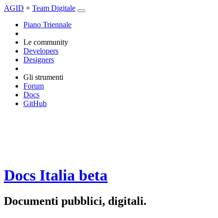
AGID
+
Team Digitale
Piano Triennale
Le community
Developers
Designers
Gli strumenti
Forum
Docs
GitHub
Docs Italia
beta
Documenti pubblici, digitali.