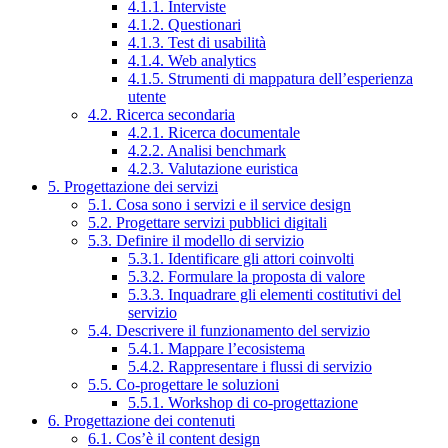
4.1.1. Interviste
4.1.2. Questionari
4.1.3. Test di usabilità
4.1.4. Web analytics
4.1.5. Strumenti di mappatura dell’esperienza
utente
4.2. Ricerca secondaria
4.2.1. Ricerca documentale
4.2.2. Analisi benchmark
4.2.3. Valutazione euristica
5. Progettazione dei servizi
5.1. Cosa sono i servizi e il service design
5.2. Progettare servizi pubblici digitali
5.3. Definire il modello di servizio
5.3.1. Identificare gli attori coinvolti
5.3.2. Formulare la proposta di valore
5.3.3. Inquadrare gli elementi costitutivi del
servizio
5.4. Descrivere il funzionamento del servizio
5.4.1. Mappare l’ecosistema
5.4.2. Rappresentare i flussi di servizio
5.5. Co-progettare le soluzioni
5.5.1. Workshop di co-progettazione
6. Progettazione dei contenuti
6.1. Cos’è il content design