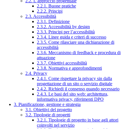
2.2. L’approccio progettuale
2.2.1. Buone pratiche
2.2.2. Principi
2.3. Accessibilità
2.3.1. Definizione
2.3.2. Accessibilità by design
2.3.3. Principi per l’accessibilità
2.3.4. Linee guida e criteri di successo
2.3.5. Come rilasciare una dichiarazione di
accessibilità
2.3.6. Meccanismo di feedback e procedura di
attuazione
2.3.7. Obiettivi accessibilità
2.3.8. Normativa e approfondimenti
2.4. Privacy
2.4.1. Come rispettare la privacy sin dalla
progettazione di un sito o servizio digitale
2.4.2. Richiedi il consenso quando necessario
2.4.3. Le basi del sito web: architettura,
informativa privacy, riferimenti DPO
3. Pianificazione, gestione e strategia
3.1. Obiettivi del progetto
3.2. Tipologie di progetti
3.2.1. Tipologie di progetto in base agli attori
coinvolti nel servizio