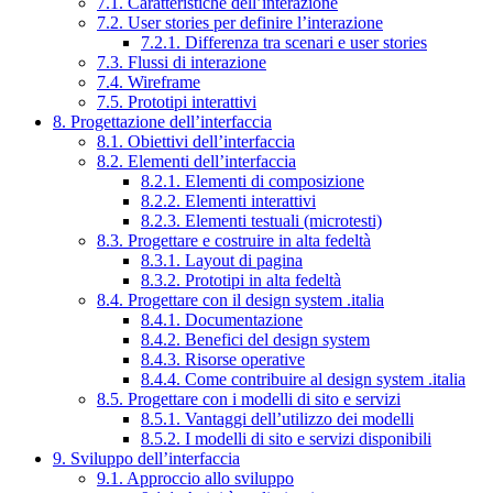
7.1. Caratteristiche dell’interazione
7.2. User stories per definire l’interazione
7.2.1. Differenza tra scenari e user stories
7.3. Flussi di interazione
7.4. Wireframe
7.5. Prototipi interattivi
8. Progettazione dell’interfaccia
8.1. Obiettivi dell’interfaccia
8.2. Elementi dell’interfaccia
8.2.1. Elementi di composizione
8.2.2. Elementi interattivi
8.2.3. Elementi testuali (microtesti)
8.3. Progettare e costruire in alta fedeltà
8.3.1. Layout di pagina
8.3.2. Prototipi in alta fedeltà
8.4. Progettare con il design system .italia
8.4.1. Documentazione
8.4.2. Benefici del design system
8.4.3. Risorse operative
8.4.4. Come contribuire al design system .italia
8.5. Progettare con i modelli di sito e servizi
8.5.1. Vantaggi dell’utilizzo dei modelli
8.5.2. I modelli di sito e servizi disponibili
9. Sviluppo dell’interfaccia
9.1. Approccio allo sviluppo