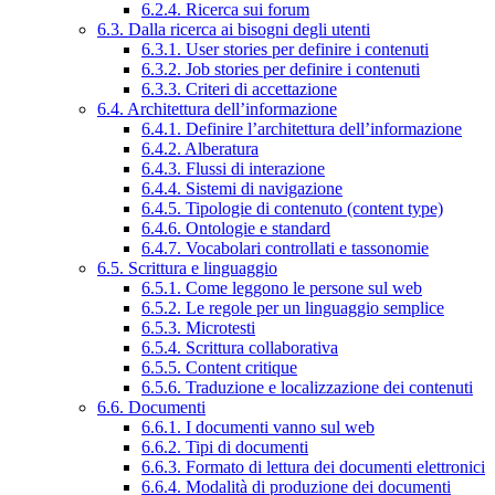
6.2.4. Ricerca sui forum
6.3. Dalla ricerca ai bisogni degli utenti
6.3.1. User stories per definire i contenuti
6.3.2. Job stories per definire i contenuti
6.3.3. Criteri di accettazione
6.4. Architettura dell’informazione
6.4.1. Definire l’architettura dell’informazione
6.4.2. Alberatura
6.4.3. Flussi di interazione
6.4.4. Sistemi di navigazione
6.4.5. Tipologie di contenuto (content type)
6.4.6. Ontologie e standard
6.4.7. Vocabolari controllati e tassonomie
6.5. Scrittura e linguaggio
6.5.1. Come leggono le persone sul web
6.5.2. Le regole per un linguaggio semplice
6.5.3. Microtesti
6.5.4. Scrittura collaborativa
6.5.5. Content critique
6.5.6. Traduzione e localizzazione dei contenuti
6.6. Documenti
6.6.1. I documenti vanno sul web
6.6.2. Tipi di documenti
6.6.3. Formato di lettura dei documenti elettronici
6.6.4. Modalità di produzione dei documenti