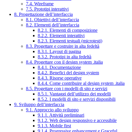
7.4. Wireframe
7.5. Prototipi interattivi
8. Progettazione dell’interfaccia
8.1. Obiettivi dell’interfaccia
8.2. Elementi dell’interfaccia
8.2.1. Elementi di composizione
8.2.2. Elementi interattivi
8.2.3. Elementi testuali (microtesti)
8.3. Progettare e costruire in alta fedeltà
8.3.1. Layout di pagina
8.3.2. Prototipi in alta fedeltà
8.4. Progettare con il design system .italia
8.4.1. Documentazione
8.4.2. Benefici del design system
8.4.3. Risorse operative
8.4.4. Come contribuire al design system .italia
8.5. Progettare con i modelli di sito e servizi
8.5.1. Vantaggi dell’utilizzo dei modelli
8.5.2. I modelli di sito e servizi disponibili
9. Sviluppo dell’interfaccia
9.1. Approccio allo sviluppo
9.1.1. Attività preliminari
9.1.2. Web design responsivo e accessibile
9.1.3. Mobile first
9.1.4. Progressive enhancement e Graceful