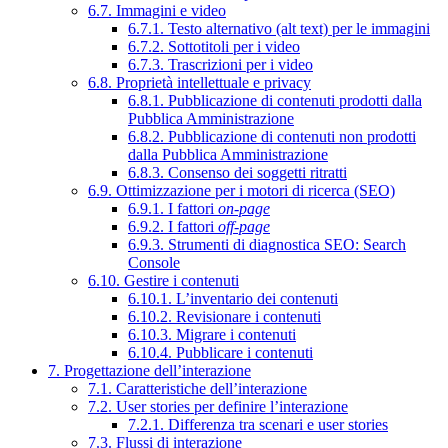
6.7. Immagini e video
6.7.1. Testo alternativo (alt text) per le immagini
6.7.2. Sottotitoli per i video
6.7.3. Trascrizioni per i video
6.8. Proprietà intellettuale e privacy
6.8.1. Pubblicazione di contenuti prodotti dalla
Pubblica Amministrazione
6.8.2. Pubblicazione di contenuti non prodotti
dalla Pubblica Amministrazione
6.8.3. Consenso dei soggetti ritratti
6.9. Ottimizzazione per i motori di ricerca (SEO)
6.9.1. I fattori
on-page
6.9.2. I fattori
off-page
6.9.3. Strumenti di diagnostica SEO: Search
Console
6.10. Gestire i contenuti
6.10.1. L’inventario dei contenuti
6.10.2. Revisionare i contenuti
6.10.3. Migrare i contenuti
6.10.4. Pubblicare i contenuti
7. Progettazione dell’interazione
7.1. Caratteristiche dell’interazione
7.2. User stories per definire l’interazione
7.2.1. Differenza tra scenari e user stories
7.3. Flussi di interazione