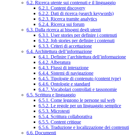
6.2. Ricerca utente sui contenuti e il linguaggio
6.2.1. Content discovery
6.2.2. Dati di ricerca (search keywords)
6.2.3. Ricerca tramite analytics
6.2.4. Ricerca sui forum
6.3. Dalla ricerca ai bisogni degli utenti
6.3.1. User stories per definire i contenuti
6.3.2. Job stories per definire i contenuti
6.3.3. Criteri di accettazione
6.4. Architettura dell’informazione
6.4.1. Definire l’architettura dell’informazione
6.4.2. Alberatura
6.4.3. Flussi di interazione
6.4.4. Sistemi di navigazione
6.4.5. Tipologie di contenuto (content type)
6.4.6. Ontologie e standard
6.4.7. Vocabolari controllati e tassonomie
6.5. Scrittura e linguaggio
6.5.1. Come leggono le persone sul web
6.5.2. Le regole per un linguaggio semplice
6.5.3. Microtesti
6.5.4. Scrittura collaborativa
6.5.5. Content critique
6.5.6. Traduzione e localizzazione dei contenuti
6.6. Documenti