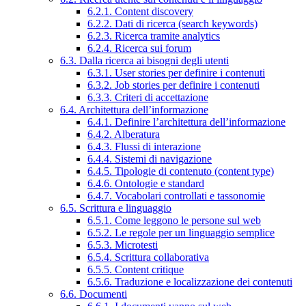
6.2.1. Content discovery
6.2.2. Dati di ricerca (search keywords)
6.2.3. Ricerca tramite analytics
6.2.4. Ricerca sui forum
6.3. Dalla ricerca ai bisogni degli utenti
6.3.1. User stories per definire i contenuti
6.3.2. Job stories per definire i contenuti
6.3.3. Criteri di accettazione
6.4. Architettura dell’informazione
6.4.1. Definire l’architettura dell’informazione
6.4.2. Alberatura
6.4.3. Flussi di interazione
6.4.4. Sistemi di navigazione
6.4.5. Tipologie di contenuto (content type)
6.4.6. Ontologie e standard
6.4.7. Vocabolari controllati e tassonomie
6.5. Scrittura e linguaggio
6.5.1. Come leggono le persone sul web
6.5.2. Le regole per un linguaggio semplice
6.5.3. Microtesti
6.5.4. Scrittura collaborativa
6.5.5. Content critique
6.5.6. Traduzione e localizzazione dei contenuti
6.6. Documenti