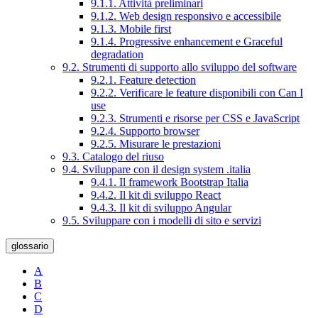
9.1.1. Attività preliminari
9.1.2. Web design responsivo e accessibile
9.1.3. Mobile first
9.1.4. Progressive enhancement e Graceful
degradation
9.2. Strumenti di supporto allo sviluppo del software
9.2.1. Feature detection
9.2.2. Verificare le feature disponibili con Can I
use
9.2.3. Strumenti e risorse per CSS e JavaScript
9.2.4. Supporto browser
9.2.5. Misurare le prestazioni
9.3. Catalogo del riuso
9.4. Sviluppare con il design system .italia
9.4.1. Il framework Bootstrap Italia
9.4.2. Il kit di sviluppo React
9.4.3. Il kit di sviluppo Angular
9.5. Sviluppare con i modelli di sito e servizi
glossario
A
B
C
D