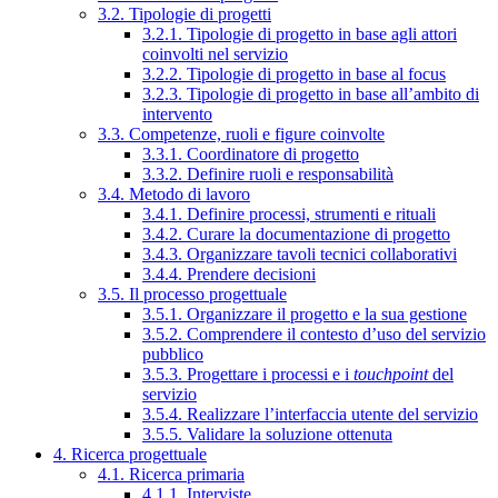
3.2. Tipologie di progetti
3.2.1. Tipologie di progetto in base agli attori
coinvolti nel servizio
3.2.2. Tipologie di progetto in base al focus
3.2.3. Tipologie di progetto in base all’ambito di
intervento
3.3. Competenze, ruoli e figure coinvolte
3.3.1. Coordinatore di progetto
3.3.2. Definire ruoli e responsabilità
3.4. Metodo di lavoro
3.4.1. Definire processi, strumenti e rituali
3.4.2. Curare la documentazione di progetto
3.4.3. Organizzare tavoli tecnici collaborativi
3.4.4. Prendere decisioni
3.5. Il processo progettuale
3.5.1. Organizzare il progetto e la sua gestione
3.5.2. Comprendere il contesto d’uso del servizio
pubblico
3.5.3. Progettare i processi e i
touchpoint
del
servizio
3.5.4. Realizzare l’interfaccia utente del servizio
3.5.5. Validare la soluzione ottenuta
4. Ricerca progettuale
4.1. Ricerca primaria
4.1.1. Interviste