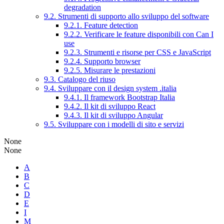
degradation
9.2. Strumenti di supporto allo sviluppo del software
9.2.1. Feature detection
9.2.2. Verificare le feature disponibili con Can I
use
9.2.3. Strumenti e risorse per CSS e JavaScript
9.2.4. Supporto browser
9.2.5. Misurare le prestazioni
9.3. Catalogo del riuso
9.4. Sviluppare con il design system .italia
9.4.1. Il framework Bootstrap Italia
9.4.2. Il kit di sviluppo React
9.4.3. Il kit di sviluppo Angular
9.5. Sviluppare con i modelli di sito e servizi
None
None
A
B
C
D
E
I
M