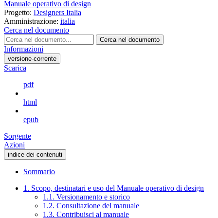
Manuale operativo di design
Progetto:
Designers Italia
Amministrazione:
italia
Cerca nel documento
Cerca nel documento
Informazioni
versione-corrente
Scarica
pdf
html
epub
Sorgente
Azioni
indice dei contenuti
Sommario
1. Scopo, destinatari e uso del Manuale operativo di design
1.1. Versionamento e storico
1.2. Consultazione del manuale
1.3. Contribuisci al manuale