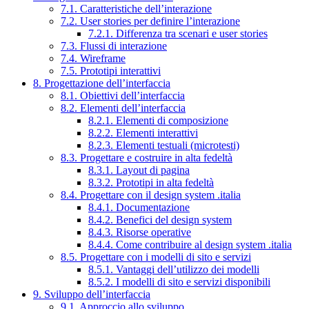
7.1. Caratteristiche dell’interazione
7.2. User stories per definire l’interazione
7.2.1. Differenza tra scenari e user stories
7.3. Flussi di interazione
7.4. Wireframe
7.5. Prototipi interattivi
8. Progettazione dell’interfaccia
8.1. Obiettivi dell’interfaccia
8.2. Elementi dell’interfaccia
8.2.1. Elementi di composizione
8.2.2. Elementi interattivi
8.2.3. Elementi testuali (microtesti)
8.3. Progettare e costruire in alta fedeltà
8.3.1. Layout di pagina
8.3.2. Prototipi in alta fedeltà
8.4. Progettare con il design system .italia
8.4.1. Documentazione
8.4.2. Benefici del design system
8.4.3. Risorse operative
8.4.4. Come contribuire al design system .italia
8.5. Progettare con i modelli di sito e servizi
8.5.1. Vantaggi dell’utilizzo dei modelli
8.5.2. I modelli di sito e servizi disponibili
9. Sviluppo dell’interfaccia
9.1. Approccio allo sviluppo