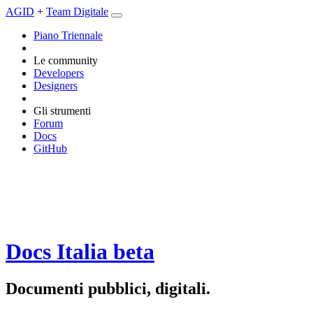
AGID
+
Team Digitale
Piano Triennale
Le community
Developers
Designers
Gli strumenti
Forum
Docs
GitHub
Docs Italia
beta
Documenti pubblici, digitali.