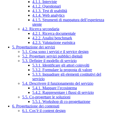
4.1.1. Interviste
4.1.2. Questionari
4.1.3. Test di usabilità
4.1.4. Web analytics
4.1.5. Strumenti di mappatura dell’esperienza
utente
4.2. Ricerca secondaria
4.2.1. Ricerca documentale
4.2.2. Analisi benchmark
4.2.3. Valutazione euristica
5. Progettazione dei servizi
5.1. Cosa sono i servizi e il service design
5.2. Progettare servizi pubblici digitali
5.3. Definire il modello di servizio
5.3.1. Identificare gli attori coinvolti
5.3.2. Formulare la proposta di valore
5.3.3. Inquadrare gli elementi costitutivi del
servizio
5.4. Descrivere il funzionamento del servizio
5.4.1. Mappare l’ecosistema
5.4.2. Rappresentare i flussi di servizio
5.5. Co-progettare le soluzioni
5.5.1. Workshop di co-progettazione
6. Progettazione dei contenuti
6.1. Cos’è il content design