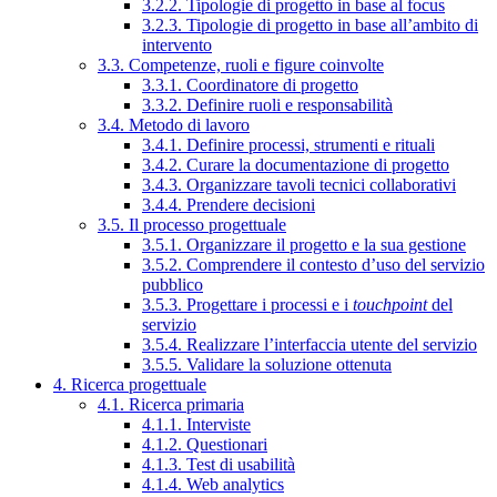
3.2.2. Tipologie di progetto in base al focus
3.2.3. Tipologie di progetto in base all’ambito di
intervento
3.3. Competenze, ruoli e figure coinvolte
3.3.1. Coordinatore di progetto
3.3.2. Definire ruoli e responsabilità
3.4. Metodo di lavoro
3.4.1. Definire processi, strumenti e rituali
3.4.2. Curare la documentazione di progetto
3.4.3. Organizzare tavoli tecnici collaborativi
3.4.4. Prendere decisioni
3.5. Il processo progettuale
3.5.1. Organizzare il progetto e la sua gestione
3.5.2. Comprendere il contesto d’uso del servizio
pubblico
3.5.3. Progettare i processi e i
touchpoint
del
servizio
3.5.4. Realizzare l’interfaccia utente del servizio
3.5.5. Validare la soluzione ottenuta
4. Ricerca progettuale
4.1. Ricerca primaria
4.1.1. Interviste
4.1.2. Questionari
4.1.3. Test di usabilità
4.1.4. Web analytics