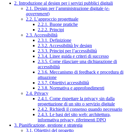
2. Introduzione al design per i servizi pubblici digitali
2.1. Design per l’amministrazione digitale (
e-
government
)
2.2. L’approccio progettuale
2.2.1. Buone pratiche
2.2.2. Principi
2.3. Accessibilità
2.3.1. Definizione
2.3.2. Accessibilità by design
2.3.3. Principi per l’accessibilità
2.3.4. Linee guida e criteri di successo
2.3.5. Come rilasciare una dichiarazione di
accessibilità
2.3.6. Meccanismo di feedback e procedura di
attuazione
2.3.7. Obiettivi accessibilità
2.3.8. Normativa e approfondimenti
2.4. Privacy
2.4.1. Come rispettare la privacy sin dalla
progettazione di un sito o servizio digitale
2.4.2. Richiedi il consenso quando necessario
2.4.3. Le basi del sito web: architettura,
informativa privacy, riferimenti DPO
3. Pianificazione, gestione e strategia
3.1. Obiettivi del progetto