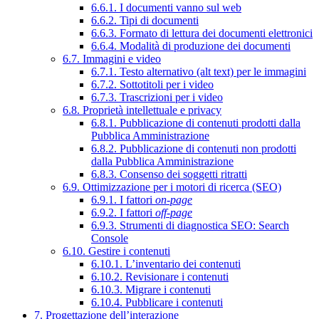
6.6.1. I documenti vanno sul web
6.6.2. Tipi di documenti
6.6.3. Formato di lettura dei documenti elettronici
6.6.4. Modalità di produzione dei documenti
6.7. Immagini e video
6.7.1. Testo alternativo (alt text) per le immagini
6.7.2. Sottotitoli per i video
6.7.3. Trascrizioni per i video
6.8. Proprietà intellettuale e privacy
6.8.1. Pubblicazione di contenuti prodotti dalla
Pubblica Amministrazione
6.8.2. Pubblicazione di contenuti non prodotti
dalla Pubblica Amministrazione
6.8.3. Consenso dei soggetti ritratti
6.9. Ottimizzazione per i motori di ricerca (SEO)
6.9.1. I fattori
on-page
6.9.2. I fattori
off-page
6.9.3. Strumenti di diagnostica SEO: Search
Console
6.10. Gestire i contenuti
6.10.1. L’inventario dei contenuti
6.10.2. Revisionare i contenuti
6.10.3. Migrare i contenuti
6.10.4. Pubblicare i contenuti
7. Progettazione dell’interazione