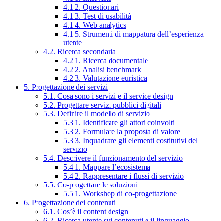
4.1.2. Questionari
4.1.3. Test di usabilità
4.1.4. Web analytics
4.1.5. Strumenti di mappatura dell’esperienza
utente
4.2. Ricerca secondaria
4.2.1. Ricerca documentale
4.2.2. Analisi benchmark
4.2.3. Valutazione euristica
5. Progettazione dei servizi
5.1. Cosa sono i servizi e il service design
5.2. Progettare servizi pubblici digitali
5.3. Definire il modello di servizio
5.3.1. Identificare gli attori coinvolti
5.3.2. Formulare la proposta di valore
5.3.3. Inquadrare gli elementi costitutivi del
servizio
5.4. Descrivere il funzionamento del servizio
5.4.1. Mappare l’ecosistema
5.4.2. Rappresentare i flussi di servizio
5.5. Co-progettare le soluzioni
5.5.1. Workshop di co-progettazione
6. Progettazione dei contenuti
6.1. Cos’è il content design
6.2. Ricerca utente sui contenuti e il linguaggio