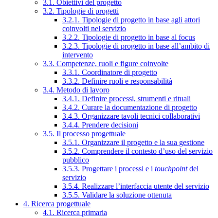
3.1. Obiettivi del progetto
3.2. Tipologie di progetti
3.2.1. Tipologie di progetto in base agli attori
coinvolti nel servizio
3.2.2. Tipologie di progetto in base al focus
3.2.3. Tipologie di progetto in base all’ambito di
intervento
3.3. Competenze, ruoli e figure coinvolte
3.3.1. Coordinatore di progetto
3.3.2. Definire ruoli e responsabilità
3.4. Metodo di lavoro
3.4.1. Definire processi, strumenti e rituali
3.4.2. Curare la documentazione di progetto
3.4.3. Organizzare tavoli tecnici collaborativi
3.4.4. Prendere decisioni
3.5. Il processo progettuale
3.5.1. Organizzare il progetto e la sua gestione
3.5.2. Comprendere il contesto d’uso del servizio
pubblico
3.5.3. Progettare i processi e i
touchpoint
del
servizio
3.5.4. Realizzare l’interfaccia utente del servizio
3.5.5. Validare la soluzione ottenuta
4. Ricerca progettuale
4.1. Ricerca primaria