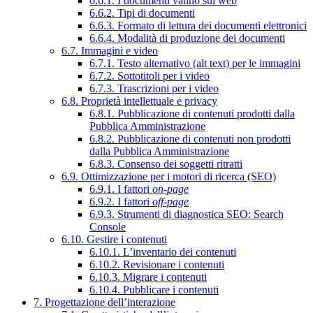
6.6.1. I documenti vanno sul web
6.6.2. Tipi di documenti
6.6.3. Formato di lettura dei documenti elettronici
6.6.4. Modalità di produzione dei documenti
6.7. Immagini e video
6.7.1. Testo alternativo (alt text) per le immagini
6.7.2. Sottotitoli per i video
6.7.3. Trascrizioni per i video
6.8. Proprietà intellettuale e privacy
6.8.1. Pubblicazione di contenuti prodotti dalla
Pubblica Amministrazione
6.8.2. Pubblicazione di contenuti non prodotti
dalla Pubblica Amministrazione
6.8.3. Consenso dei soggetti ritratti
6.9. Ottimizzazione per i motori di ricerca (SEO)
6.9.1. I fattori
on-page
6.9.2. I fattori
off-page
6.9.3. Strumenti di diagnostica SEO: Search
Console
6.10. Gestire i contenuti
6.10.1. L’inventario dei contenuti
6.10.2. Revisionare i contenuti
6.10.3. Migrare i contenuti
6.10.4. Pubblicare i contenuti
7. Progettazione dell’interazione