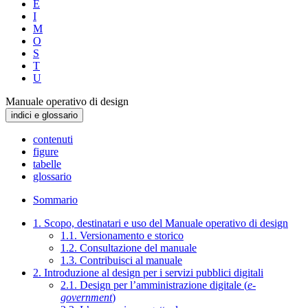
E
I
M
O
S
T
U
Manuale operativo di design
indici e glossario
contenuti
figure
tabelle
glossario
Sommario
1. Scopo, destinatari e uso del Manuale operativo di design
1.1. Versionamento e storico
1.2. Consultazione del manuale
1.3. Contribuisci al manuale
2. Introduzione al design per i servizi pubblici digitali
2.1. Design per l’amministrazione digitale (
e-
government
)