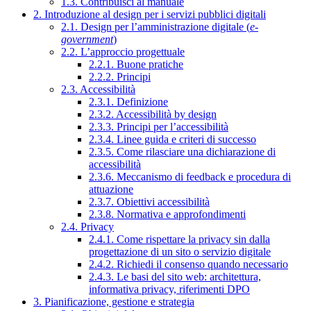
1.3. Contribuisci al manuale
2. Introduzione al design per i servizi pubblici digitali
2.1. Design per l’amministrazione digitale (
e-
government
)
2.2. L’approccio progettuale
2.2.1. Buone pratiche
2.2.2. Principi
2.3. Accessibilità
2.3.1. Definizione
2.3.2. Accessibilità by design
2.3.3. Principi per l’accessibilità
2.3.4. Linee guida e criteri di successo
2.3.5. Come rilasciare una dichiarazione di
accessibilità
2.3.6. Meccanismo di feedback e procedura di
attuazione
2.3.7. Obiettivi accessibilità
2.3.8. Normativa e approfondimenti
2.4. Privacy
2.4.1. Come rispettare la privacy sin dalla
progettazione di un sito o servizio digitale
2.4.2. Richiedi il consenso quando necessario
2.4.3. Le basi del sito web: architettura,
informativa privacy, riferimenti DPO
3. Pianificazione, gestione e strategia