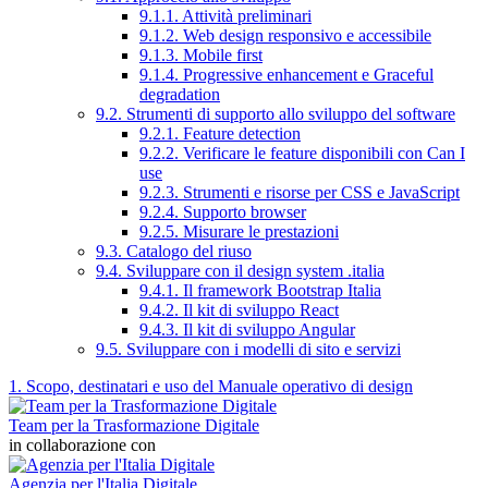
9.1.1. Attività preliminari
9.1.2. Web design responsivo e accessibile
9.1.3. Mobile first
9.1.4. Progressive enhancement e Graceful
degradation
9.2. Strumenti di supporto allo sviluppo del software
9.2.1. Feature detection
9.2.2. Verificare le feature disponibili con Can I
use
9.2.3. Strumenti e risorse per CSS e JavaScript
9.2.4. Supporto browser
9.2.5. Misurare le prestazioni
9.3. Catalogo del riuso
9.4. Sviluppare con il design system .italia
9.4.1. Il framework Bootstrap Italia
9.4.2. Il kit di sviluppo React
9.4.3. Il kit di sviluppo Angular
9.5. Sviluppare con i modelli di sito e servizi
1. Scopo, destinatari e uso del Manuale operativo di design
Team per la Trasformazione Digitale
in collaborazione con
Agenzia per l'Italia Digitale