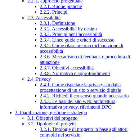
2.2. L’approccio progettuale
2.2.1. Buone pratiche
2.2.2. Principi
2.3. Accessibilità
2.3.1. Definizione
2.3.2. Accessibilità by design
2.3.3. Principi per l’accessibilità
2.3.4. Linee guida e criteri di successo
2.3.5. Come rilasciare una dichiarazione di
accessibilità
2.3.6. Meccanismo di feedback e procedura di
attuazione
2.3.7. Obiettivi accessibilità
2.3.8. Normativa e approfondimenti
2.4. Privacy
2.4.1. Come rispettare la privacy sin dalla
progettazione di un sito o servizio digitale
2.4.2. Richiedi il consenso quando necessario
2.4.3. Le basi del sito web: architettura,
informativa privacy, riferimenti DPO
3. Pianificazione, gestione e strategia
3.1. Obiettivi del progetto
3.2. Tipologie di progetti
3.2.1. Tipologie di progetto in base agli attori
coinvolti nel servizio