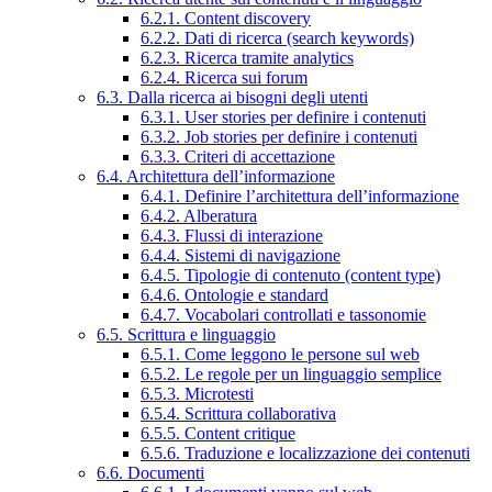
6.2.1. Content discovery
6.2.2. Dati di ricerca (search keywords)
6.2.3. Ricerca tramite analytics
6.2.4. Ricerca sui forum
6.3. Dalla ricerca ai bisogni degli utenti
6.3.1. User stories per definire i contenuti
6.3.2. Job stories per definire i contenuti
6.3.3. Criteri di accettazione
6.4. Architettura dell’informazione
6.4.1. Definire l’architettura dell’informazione
6.4.2. Alberatura
6.4.3. Flussi di interazione
6.4.4. Sistemi di navigazione
6.4.5. Tipologie di contenuto (content type)
6.4.6. Ontologie e standard
6.4.7. Vocabolari controllati e tassonomie
6.5. Scrittura e linguaggio
6.5.1. Come leggono le persone sul web
6.5.2. Le regole per un linguaggio semplice
6.5.3. Microtesti
6.5.4. Scrittura collaborativa
6.5.5. Content critique
6.5.6. Traduzione e localizzazione dei contenuti
6.6. Documenti