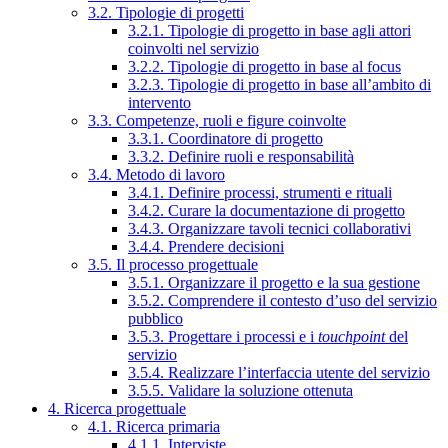
3.2. Tipologie di progetti
3.2.1. Tipologie di progetto in base agli attori
coinvolti nel servizio
3.2.2. Tipologie di progetto in base al focus
3.2.3. Tipologie di progetto in base all’ambito di
intervento
3.3. Competenze, ruoli e figure coinvolte
3.3.1. Coordinatore di progetto
3.3.2. Definire ruoli e responsabilità
3.4. Metodo di lavoro
3.4.1. Definire processi, strumenti e rituali
3.4.2. Curare la documentazione di progetto
3.4.3. Organizzare tavoli tecnici collaborativi
3.4.4. Prendere decisioni
3.5. Il processo progettuale
3.5.1. Organizzare il progetto e la sua gestione
3.5.2. Comprendere il contesto d’uso del servizio
pubblico
3.5.3. Progettare i processi e i
touchpoint
del
servizio
3.5.4. Realizzare l’interfaccia utente del servizio
3.5.5. Validare la soluzione ottenuta
4. Ricerca progettuale
4.1. Ricerca primaria
4.1.1. Interviste