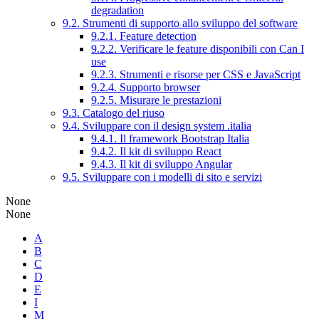
degradation
9.2. Strumenti di supporto allo sviluppo del software
9.2.1. Feature detection
9.2.2. Verificare le feature disponibili con Can I
use
9.2.3. Strumenti e risorse per CSS e JavaScript
9.2.4. Supporto browser
9.2.5. Misurare le prestazioni
9.3. Catalogo del riuso
9.4. Sviluppare con il design system .italia
9.4.1. Il framework Bootstrap Italia
9.4.2. Il kit di sviluppo React
9.4.3. Il kit di sviluppo Angular
9.5. Sviluppare con i modelli di sito e servizi
None
None
A
B
C
D
E
I
M