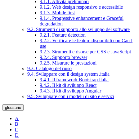
9.1.1. Attività preliminari
9.1.2. Web design responsivo e accessibile
9.1.3. Mobile first
9.1.4. Progressive enhancement e Graceful
degradation
9.2. Strumenti di supporto allo sviluppo del software
9.2.1. Feature detection
9.2.2. Verificare le feature disponibili con Can I
use
9.2.3. Strumenti e risorse per CSS e JavaScript
9.2.4. Supporto browser
9.2.5. Misurare le prestazioni
9.3. Catalogo del riuso
9.4. Sviluppare con il design system .italia
9.4.1. Il framework Bootstrap Italia
9.4.2. Il kit di sviluppo React
9.4.3. Il kit di sviluppo Angular
9.5. Sviluppare con i modelli di sito e servizi
glossario
A
B
C
D