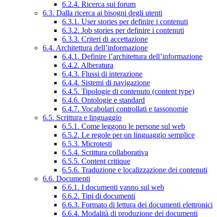
6.2.4. Ricerca sui forum
6.3. Dalla ricerca ai bisogni degli utenti
6.3.1. User stories per definire i contenuti
6.3.2. Job stories per definire i contenuti
6.3.3. Criteri di accettazione
6.4. Architettura dell’informazione
6.4.1. Definire l’architettura dell’informazione
6.4.2. Alberatura
6.4.3. Flussi di interazione
6.4.4. Sistemi di navigazione
6.4.5. Tipologie di contenuto (content type)
6.4.6. Ontologie e standard
6.4.7. Vocabolari controllati e tassonomie
6.5. Scrittura e linguaggio
6.5.1. Come leggono le persone sul web
6.5.2. Le regole per un linguaggio semplice
6.5.3. Microtesti
6.5.4. Scrittura collaborativa
6.5.5. Content critique
6.5.6. Traduzione e localizzazione dei contenuti
6.6. Documenti
6.6.1. I documenti vanno sul web
6.6.2. Tipi di documenti
6.6.3. Formato di lettura dei documenti elettronici
6.6.4. Modalità di produzione dei documenti