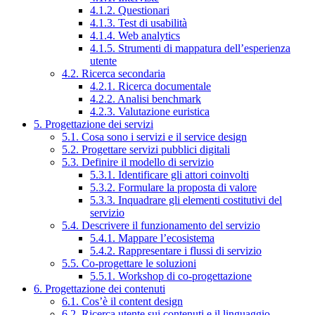
4.1.2. Questionari
4.1.3. Test di usabilità
4.1.4. Web analytics
4.1.5. Strumenti di mappatura dell’esperienza
utente
4.2. Ricerca secondaria
4.2.1. Ricerca documentale
4.2.2. Analisi benchmark
4.2.3. Valutazione euristica
5. Progettazione dei servizi
5.1. Cosa sono i servizi e il service design
5.2. Progettare servizi pubblici digitali
5.3. Definire il modello di servizio
5.3.1. Identificare gli attori coinvolti
5.3.2. Formulare la proposta di valore
5.3.3. Inquadrare gli elementi costitutivi del
servizio
5.4. Descrivere il funzionamento del servizio
5.4.1. Mappare l’ecosistema
5.4.2. Rappresentare i flussi di servizio
5.5. Co-progettare le soluzioni
5.5.1. Workshop di co-progettazione
6. Progettazione dei contenuti
6.1. Cos’è il content design
6.2. Ricerca utente sui contenuti e il linguaggio