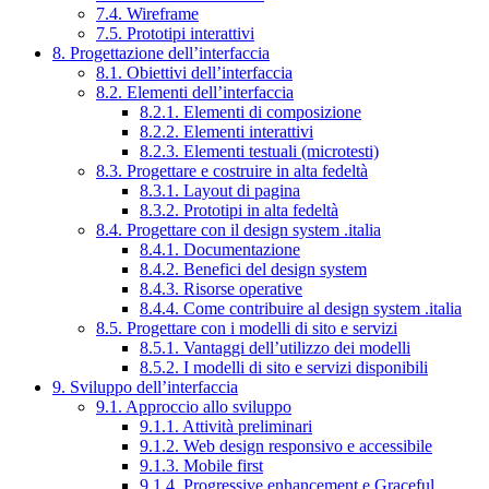
7.4. Wireframe
7.5. Prototipi interattivi
8. Progettazione dell’interfaccia
8.1. Obiettivi dell’interfaccia
8.2. Elementi dell’interfaccia
8.2.1. Elementi di composizione
8.2.2. Elementi interattivi
8.2.3. Elementi testuali (microtesti)
8.3. Progettare e costruire in alta fedeltà
8.3.1. Layout di pagina
8.3.2. Prototipi in alta fedeltà
8.4. Progettare con il design system .italia
8.4.1. Documentazione
8.4.2. Benefici del design system
8.4.3. Risorse operative
8.4.4. Come contribuire al design system .italia
8.5. Progettare con i modelli di sito e servizi
8.5.1. Vantaggi dell’utilizzo dei modelli
8.5.2. I modelli di sito e servizi disponibili
9. Sviluppo dell’interfaccia
9.1. Approccio allo sviluppo
9.1.1. Attività preliminari
9.1.2. Web design responsivo e accessibile
9.1.3. Mobile first
9.1.4. Progressive enhancement e Graceful