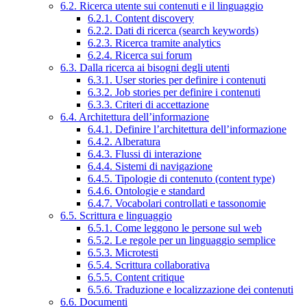
6.2. Ricerca utente sui contenuti e il linguaggio
6.2.1. Content discovery
6.2.2. Dati di ricerca (search keywords)
6.2.3. Ricerca tramite analytics
6.2.4. Ricerca sui forum
6.3. Dalla ricerca ai bisogni degli utenti
6.3.1. User stories per definire i contenuti
6.3.2. Job stories per definire i contenuti
6.3.3. Criteri di accettazione
6.4. Architettura dell’informazione
6.4.1. Definire l’architettura dell’informazione
6.4.2. Alberatura
6.4.3. Flussi di interazione
6.4.4. Sistemi di navigazione
6.4.5. Tipologie di contenuto (content type)
6.4.6. Ontologie e standard
6.4.7. Vocabolari controllati e tassonomie
6.5. Scrittura e linguaggio
6.5.1. Come leggono le persone sul web
6.5.2. Le regole per un linguaggio semplice
6.5.3. Microtesti
6.5.4. Scrittura collaborativa
6.5.5. Content critique
6.5.6. Traduzione e localizzazione dei contenuti
6.6. Documenti