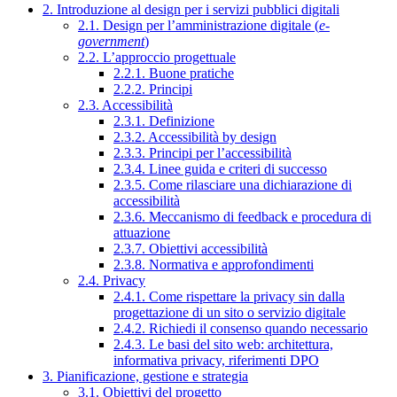
2. Introduzione al design per i servizi pubblici digitali
2.1. Design per l’amministrazione digitale (
e-
government
)
2.2. L’approccio progettuale
2.2.1. Buone pratiche
2.2.2. Principi
2.3. Accessibilità
2.3.1. Definizione
2.3.2. Accessibilità by design
2.3.3. Principi per l’accessibilità
2.3.4. Linee guida e criteri di successo
2.3.5. Come rilasciare una dichiarazione di
accessibilità
2.3.6. Meccanismo di feedback e procedura di
attuazione
2.3.7. Obiettivi accessibilità
2.3.8. Normativa e approfondimenti
2.4. Privacy
2.4.1. Come rispettare la privacy sin dalla
progettazione di un sito o servizio digitale
2.4.2. Richiedi il consenso quando necessario
2.4.3. Le basi del sito web: architettura,
informativa privacy, riferimenti DPO
3. Pianificazione, gestione e strategia
3.1. Obiettivi del progetto