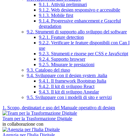
9.1.1. Attività preliminari
9.1.2. Web design responsivo e accessibile
9.1.3. Mobile first
9.1.4. Progressive enhancement e Graceful
degradation
9.2. Strumenti di supporto allo sviluppo del software
9.2.1. Feature detection
9.2.2. Verificare le feature disponibili con Can I
use
9.2.3. Strumenti e risorse per CSS e JavaScript
9.2.4. Supporto browser
9.2.5. Misurare le prestazioni
9.3. Catalogo del riuso
9.4. Sviluppare con il design system .italia
9.4.1. Il framework Bootstrap Italia
9.4.2. Il kit di sviluppo React
9.4.3. Il kit di sviluppo Angular
9.5. Sviluppare con i modelli di sito e servizi
1. Scopo, destinatari e uso del Manuale operativo di design
Team per la Trasformazione Digitale
in collaborazione con
Agenzia per l'Italia Digitale