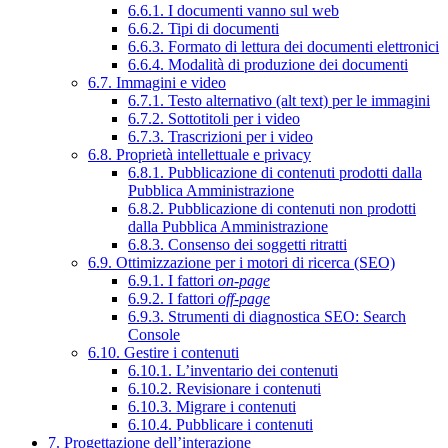
6.6.1. I documenti vanno sul web
6.6.2. Tipi di documenti
6.6.3. Formato di lettura dei documenti elettronici
6.6.4. Modalità di produzione dei documenti
6.7. Immagini e video
6.7.1. Testo alternativo (alt text) per le immagini
6.7.2. Sottotitoli per i video
6.7.3. Trascrizioni per i video
6.8. Proprietà intellettuale e privacy
6.8.1. Pubblicazione di contenuti prodotti dalla
Pubblica Amministrazione
6.8.2. Pubblicazione di contenuti non prodotti
dalla Pubblica Amministrazione
6.8.3. Consenso dei soggetti ritratti
6.9. Ottimizzazione per i motori di ricerca (SEO)
6.9.1. I fattori
on-page
6.9.2. I fattori
off-page
6.9.3. Strumenti di diagnostica SEO: Search
Console
6.10. Gestire i contenuti
6.10.1. L’inventario dei contenuti
6.10.2. Revisionare i contenuti
6.10.3. Migrare i contenuti
6.10.4. Pubblicare i contenuti
7. Progettazione dell’interazione