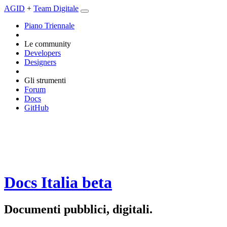
AGID
+
Team Digitale
Piano Triennale
Le community
Developers
Designers
Gli strumenti
Forum
Docs
GitHub
Docs Italia
beta
Documenti pubblici, digitali.