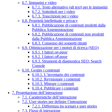
6.7. Immagini e video
6.7.1. Testo alternativo (alt text) per le immagini
6.7.2. Sottotitoli per i video
6.7.3. Trascrizioni per i video
6.8. Proprietà intellettuale e privacy
6.8.1. Pubblicazione di contenuti prodotti dalla
Pubblica Amministrazione
6.8.2. Pubblicazione di contenuti non prodotti
dalla Pubblica Amministrazione
6.8.3. Consenso dei soggetti ritratti
6.9. Ottimizzazione per i motori di ricerca (SEO)
6.9.1. I fattori
on-page
6.9.2. I fattori
off-page
6.9.3. Strumenti di diagnostica SEO: Search
Console
6.10. Gestire i contenuti
6.10.1. L’inventario dei contenuti
6.10.2. Revisionare i contenuti
6.10.3. Migrare i contenuti
6.10.4. Pubblicare i contenuti
7. Progettazione dell’interazione
7.1. Caratteristiche dell’interazione
7.2. User stories per definire l’interazione
7.2.1. Differenza tra scenari e user stories
7.3. Flussi di interazione