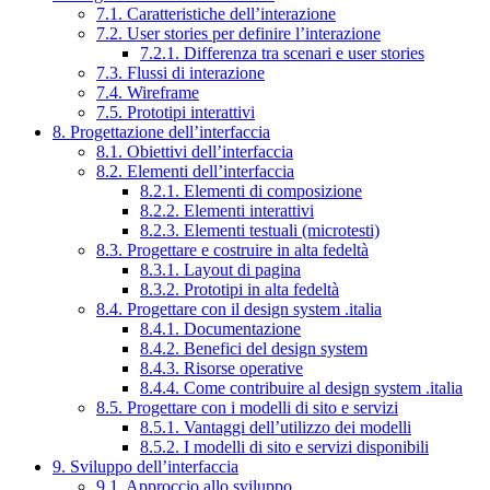
7.1. Caratteristiche dell’interazione
7.2. User stories per definire l’interazione
7.2.1. Differenza tra scenari e user stories
7.3. Flussi di interazione
7.4. Wireframe
7.5. Prototipi interattivi
8. Progettazione dell’interfaccia
8.1. Obiettivi dell’interfaccia
8.2. Elementi dell’interfaccia
8.2.1. Elementi di composizione
8.2.2. Elementi interattivi
8.2.3. Elementi testuali (microtesti)
8.3. Progettare e costruire in alta fedeltà
8.3.1. Layout di pagina
8.3.2. Prototipi in alta fedeltà
8.4. Progettare con il design system .italia
8.4.1. Documentazione
8.4.2. Benefici del design system
8.4.3. Risorse operative
8.4.4. Come contribuire al design system .italia
8.5. Progettare con i modelli di sito e servizi
8.5.1. Vantaggi dell’utilizzo dei modelli
8.5.2. I modelli di sito e servizi disponibili
9. Sviluppo dell’interfaccia
9.1. Approccio allo sviluppo