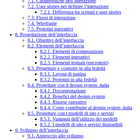
7.1. Caratteristiche dell’interazione
7.2. User stories per definire l’interazione
7.2.1. Differenza tra scenari e user stories
7.3. Flussi di interazione
7.4. Wireframe
7.5. Prototipi interattivi
8. Progettazione dell’interfaccia
8.1. Obiettivi dell’interfaccia
8.2. Elementi dell’interfaccia
8.2.1. Elementi di composizione
8.2.2. Elementi interattivi
8.2.3. Elementi testuali (microtesti)
8.3. Progettare e costruire in alta fedeltà
8.3.1. Layout di pagina
8.3.2. Prototipi in alta fedeltà
8.4. Progettare con il design system .italia
8.4.1. Documentazione
8.4.2. Benefici del design system
8.4.3. Risorse operative
8.4.4. Come contribuire al design system .italia
8.5. Progettare con i modelli di sito e servizi
8.5.1. Vantaggi dell’utilizzo dei modelli
8.5.2. I modelli di sito e servizi disponibili
9. Sviluppo dell’interfaccia
9.1. Approccio allo sviluppo