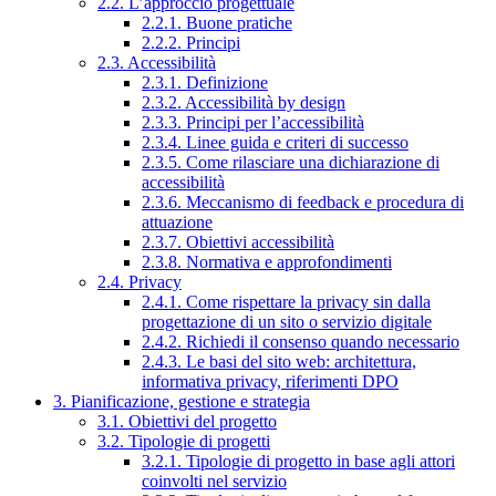
2.2. L’approccio progettuale
2.2.1. Buone pratiche
2.2.2. Principi
2.3. Accessibilità
2.3.1. Definizione
2.3.2. Accessibilità by design
2.3.3. Principi per l’accessibilità
2.3.4. Linee guida e criteri di successo
2.3.5. Come rilasciare una dichiarazione di
accessibilità
2.3.6. Meccanismo di feedback e procedura di
attuazione
2.3.7. Obiettivi accessibilità
2.3.8. Normativa e approfondimenti
2.4. Privacy
2.4.1. Come rispettare la privacy sin dalla
progettazione di un sito o servizio digitale
2.4.2. Richiedi il consenso quando necessario
2.4.3. Le basi del sito web: architettura,
informativa privacy, riferimenti DPO
3. Pianificazione, gestione e strategia
3.1. Obiettivi del progetto
3.2. Tipologie di progetti
3.2.1. Tipologie di progetto in base agli attori
coinvolti nel servizio