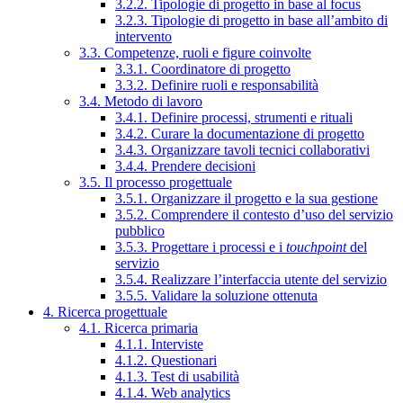
3.2.2. Tipologie di progetto in base al focus
3.2.3. Tipologie di progetto in base all’ambito di
intervento
3.3. Competenze, ruoli e figure coinvolte
3.3.1. Coordinatore di progetto
3.3.2. Definire ruoli e responsabilità
3.4. Metodo di lavoro
3.4.1. Definire processi, strumenti e rituali
3.4.2. Curare la documentazione di progetto
3.4.3. Organizzare tavoli tecnici collaborativi
3.4.4. Prendere decisioni
3.5. Il processo progettuale
3.5.1. Organizzare il progetto e la sua gestione
3.5.2. Comprendere il contesto d’uso del servizio
pubblico
3.5.3. Progettare i processi e i
touchpoint
del
servizio
3.5.4. Realizzare l’interfaccia utente del servizio
3.5.5. Validare la soluzione ottenuta
4. Ricerca progettuale
4.1. Ricerca primaria
4.1.1. Interviste
4.1.2. Questionari
4.1.3. Test di usabilità
4.1.4. Web analytics