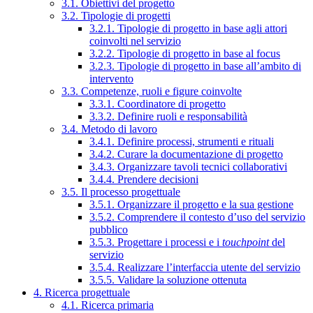
3.1. Obiettivi del progetto
3.2. Tipologie di progetti
3.2.1. Tipologie di progetto in base agli attori
coinvolti nel servizio
3.2.2. Tipologie di progetto in base al focus
3.2.3. Tipologie di progetto in base all’ambito di
intervento
3.3. Competenze, ruoli e figure coinvolte
3.3.1. Coordinatore di progetto
3.3.2. Definire ruoli e responsabilità
3.4. Metodo di lavoro
3.4.1. Definire processi, strumenti e rituali
3.4.2. Curare la documentazione di progetto
3.4.3. Organizzare tavoli tecnici collaborativi
3.4.4. Prendere decisioni
3.5. Il processo progettuale
3.5.1. Organizzare il progetto e la sua gestione
3.5.2. Comprendere il contesto d’uso del servizio
pubblico
3.5.3. Progettare i processi e i
touchpoint
del
servizio
3.5.4. Realizzare l’interfaccia utente del servizio
3.5.5. Validare la soluzione ottenuta
4. Ricerca progettuale
4.1. Ricerca primaria