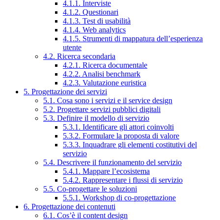
4.1.1. Interviste
4.1.2. Questionari
4.1.3. Test di usabilità
4.1.4. Web analytics
4.1.5. Strumenti di mappatura dell’esperienza
utente
4.2. Ricerca secondaria
4.2.1. Ricerca documentale
4.2.2. Analisi benchmark
4.2.3. Valutazione euristica
5. Progettazione dei servizi
5.1. Cosa sono i servizi e il service design
5.2. Progettare servizi pubblici digitali
5.3. Definire il modello di servizio
5.3.1. Identificare gli attori coinvolti
5.3.2. Formulare la proposta di valore
5.3.3. Inquadrare gli elementi costitutivi del
servizio
5.4. Descrivere il funzionamento del servizio
5.4.1. Mappare l’ecosistema
5.4.2. Rappresentare i flussi di servizio
5.5. Co-progettare le soluzioni
5.5.1. Workshop di co-progettazione
6. Progettazione dei contenuti
6.1. Cos’è il content design