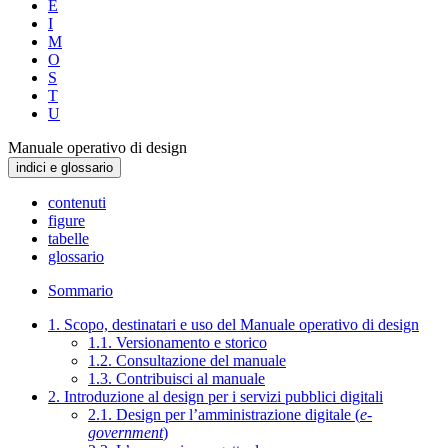
E
I
M
O
S
T
U
Manuale operativo di design
indici e glossario
contenuti
figure
tabelle
glossario
Sommario
1. Scopo, destinatari e uso del Manuale operativo di design
1.1. Versionamento e storico
1.2. Consultazione del manuale
1.3. Contribuisci al manuale
2. Introduzione al design per i servizi pubblici digitali
2.1. Design per l’amministrazione digitale (
e-
government
)