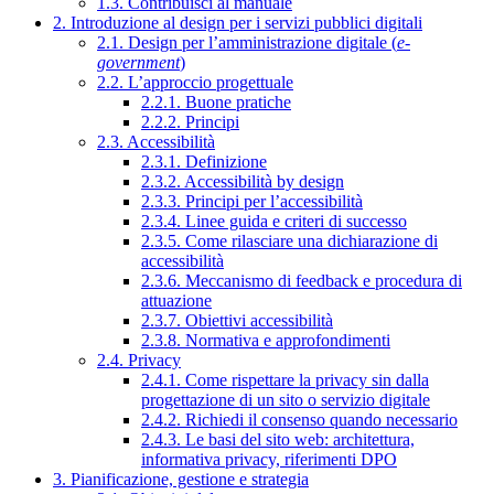
1.3. Contribuisci al manuale
2. Introduzione al design per i servizi pubblici digitali
2.1. Design per l’amministrazione digitale (
e-
government
)
2.2. L’approccio progettuale
2.2.1. Buone pratiche
2.2.2. Principi
2.3. Accessibilità
2.3.1. Definizione
2.3.2. Accessibilità by design
2.3.3. Principi per l’accessibilità
2.3.4. Linee guida e criteri di successo
2.3.5. Come rilasciare una dichiarazione di
accessibilità
2.3.6. Meccanismo di feedback e procedura di
attuazione
2.3.7. Obiettivi accessibilità
2.3.8. Normativa e approfondimenti
2.4. Privacy
2.4.1. Come rispettare la privacy sin dalla
progettazione di un sito o servizio digitale
2.4.2. Richiedi il consenso quando necessario
2.4.3. Le basi del sito web: architettura,
informativa privacy, riferimenti DPO
3. Pianificazione, gestione e strategia