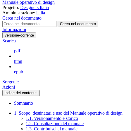
Manuale operativo di design
Progetto:
Designers Italia
Amministrazione:
italia
Cerca nel documento
Cerca nel documento
Informazioni
versione-corrente
Scarica
pdf
html
epub
Sorgente
Azioni
indice dei contenuti
Sommario
1. Scopo, destinatari e uso del Manuale operativo di design
1.1. Versionamento e storico
1.2. Consultazione del manuale
1.3. Contribuisci al manuale