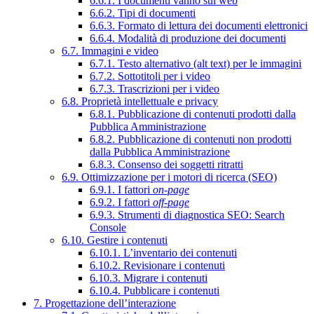
6.6.1. I documenti vanno sul web
6.6.2. Tipi di documenti
6.6.3. Formato di lettura dei documenti elettronici
6.6.4. Modalità di produzione dei documenti
6.7. Immagini e video
6.7.1. Testo alternativo (alt text) per le immagini
6.7.2. Sottotitoli per i video
6.7.3. Trascrizioni per i video
6.8. Proprietà intellettuale e privacy
6.8.1. Pubblicazione di contenuti prodotti dalla
Pubblica Amministrazione
6.8.2. Pubblicazione di contenuti non prodotti
dalla Pubblica Amministrazione
6.8.3. Consenso dei soggetti ritratti
6.9. Ottimizzazione per i motori di ricerca (SEO)
6.9.1. I fattori
on-page
6.9.2. I fattori
off-page
6.9.3. Strumenti di diagnostica SEO: Search
Console
6.10. Gestire i contenuti
6.10.1. L’inventario dei contenuti
6.10.2. Revisionare i contenuti
6.10.3. Migrare i contenuti
6.10.4. Pubblicare i contenuti
7. Progettazione dell’interazione