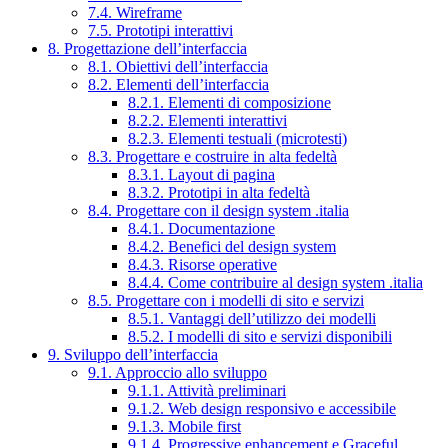
7.4. Wireframe
7.5. Prototipi interattivi
8. Progettazione dell’interfaccia
8.1. Obiettivi dell’interfaccia
8.2. Elementi dell’interfaccia
8.2.1. Elementi di composizione
8.2.2. Elementi interattivi
8.2.3. Elementi testuali (microtesti)
8.3. Progettare e costruire in alta fedeltà
8.3.1. Layout di pagina
8.3.2. Prototipi in alta fedeltà
8.4. Progettare con il design system .italia
8.4.1. Documentazione
8.4.2. Benefici del design system
8.4.3. Risorse operative
8.4.4. Come contribuire al design system .italia
8.5. Progettare con i modelli di sito e servizi
8.5.1. Vantaggi dell’utilizzo dei modelli
8.5.2. I modelli di sito e servizi disponibili
9. Sviluppo dell’interfaccia
9.1. Approccio allo sviluppo
9.1.1. Attività preliminari
9.1.2. Web design responsivo e accessibile
9.1.3. Mobile first
9.1.4. Progressive enhancement e Graceful