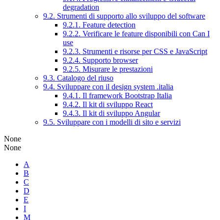
degradation
9.2. Strumenti di supporto allo sviluppo del software
9.2.1. Feature detection
9.2.2. Verificare le feature disponibili con Can I
use
9.2.3. Strumenti e risorse per CSS e JavaScript
9.2.4. Supporto browser
9.2.5. Misurare le prestazioni
9.3. Catalogo del riuso
9.4. Sviluppare con il design system .italia
9.4.1. Il framework Bootstrap Italia
9.4.2. Il kit di sviluppo React
9.4.3. Il kit di sviluppo Angular
9.5. Sviluppare con i modelli di sito e servizi
None
None
A
B
C
D
E
I
M