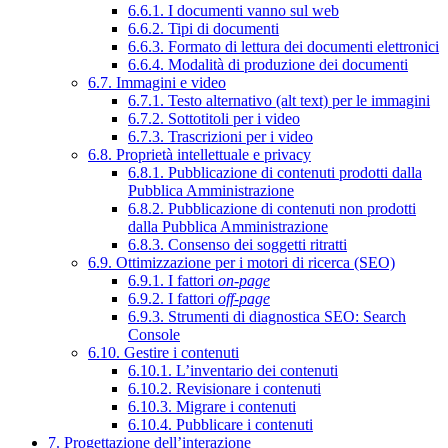
6.6.1. I documenti vanno sul web
6.6.2. Tipi di documenti
6.6.3. Formato di lettura dei documenti elettronici
6.6.4. Modalità di produzione dei documenti
6.7. Immagini e video
6.7.1. Testo alternativo (alt text) per le immagini
6.7.2. Sottotitoli per i video
6.7.3. Trascrizioni per i video
6.8. Proprietà intellettuale e privacy
6.8.1. Pubblicazione di contenuti prodotti dalla
Pubblica Amministrazione
6.8.2. Pubblicazione di contenuti non prodotti
dalla Pubblica Amministrazione
6.8.3. Consenso dei soggetti ritratti
6.9. Ottimizzazione per i motori di ricerca (SEO)
6.9.1. I fattori
on-page
6.9.2. I fattori
off-page
6.9.3. Strumenti di diagnostica SEO: Search
Console
6.10. Gestire i contenuti
6.10.1. L’inventario dei contenuti
6.10.2. Revisionare i contenuti
6.10.3. Migrare i contenuti
6.10.4. Pubblicare i contenuti
7. Progettazione dell’interazione