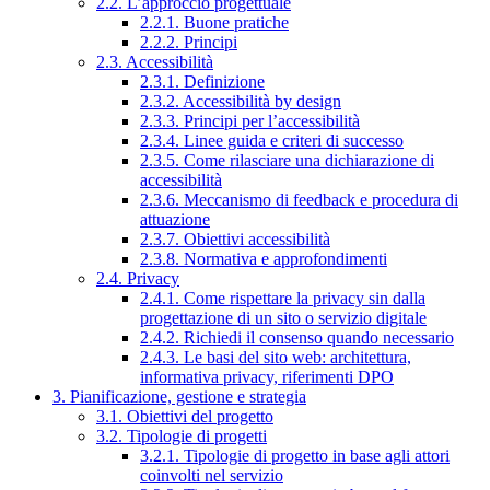
2.2. L’approccio progettuale
2.2.1. Buone pratiche
2.2.2. Principi
2.3. Accessibilità
2.3.1. Definizione
2.3.2. Accessibilità by design
2.3.3. Principi per l’accessibilità
2.3.4. Linee guida e criteri di successo
2.3.5. Come rilasciare una dichiarazione di
accessibilità
2.3.6. Meccanismo di feedback e procedura di
attuazione
2.3.7. Obiettivi accessibilità
2.3.8. Normativa e approfondimenti
2.4. Privacy
2.4.1. Come rispettare la privacy sin dalla
progettazione di un sito o servizio digitale
2.4.2. Richiedi il consenso quando necessario
2.4.3. Le basi del sito web: architettura,
informativa privacy, riferimenti DPO
3. Pianificazione, gestione e strategia
3.1. Obiettivi del progetto
3.2. Tipologie di progetti
3.2.1. Tipologie di progetto in base agli attori
coinvolti nel servizio