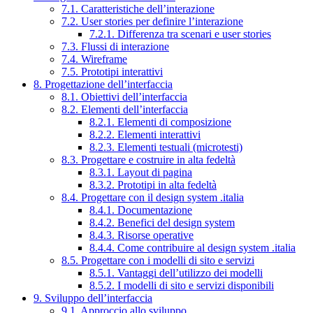
7.1. Caratteristiche dell’interazione
7.2. User stories per definire l’interazione
7.2.1. Differenza tra scenari e user stories
7.3. Flussi di interazione
7.4. Wireframe
7.5. Prototipi interattivi
8. Progettazione dell’interfaccia
8.1. Obiettivi dell’interfaccia
8.2. Elementi dell’interfaccia
8.2.1. Elementi di composizione
8.2.2. Elementi interattivi
8.2.3. Elementi testuali (microtesti)
8.3. Progettare e costruire in alta fedeltà
8.3.1. Layout di pagina
8.3.2. Prototipi in alta fedeltà
8.4. Progettare con il design system .italia
8.4.1. Documentazione
8.4.2. Benefici del design system
8.4.3. Risorse operative
8.4.4. Come contribuire al design system .italia
8.5. Progettare con i modelli di sito e servizi
8.5.1. Vantaggi dell’utilizzo dei modelli
8.5.2. I modelli di sito e servizi disponibili
9. Sviluppo dell’interfaccia
9.1. Approccio allo sviluppo