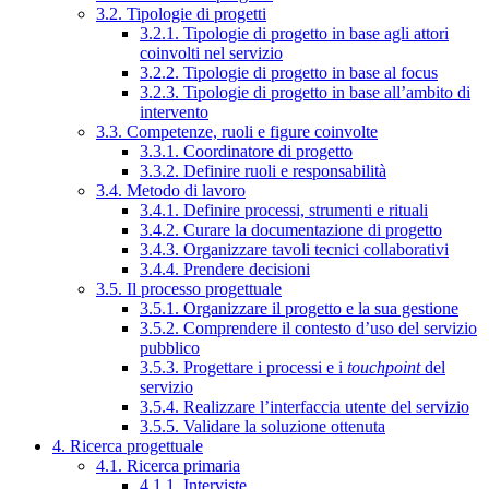
3.2. Tipologie di progetti
3.2.1. Tipologie di progetto in base agli attori
coinvolti nel servizio
3.2.2. Tipologie di progetto in base al focus
3.2.3. Tipologie di progetto in base all’ambito di
intervento
3.3. Competenze, ruoli e figure coinvolte
3.3.1. Coordinatore di progetto
3.3.2. Definire ruoli e responsabilità
3.4. Metodo di lavoro
3.4.1. Definire processi, strumenti e rituali
3.4.2. Curare la documentazione di progetto
3.4.3. Organizzare tavoli tecnici collaborativi
3.4.4. Prendere decisioni
3.5. Il processo progettuale
3.5.1. Organizzare il progetto e la sua gestione
3.5.2. Comprendere il contesto d’uso del servizio
pubblico
3.5.3. Progettare i processi e i
touchpoint
del
servizio
3.5.4. Realizzare l’interfaccia utente del servizio
3.5.5. Validare la soluzione ottenuta
4. Ricerca progettuale
4.1. Ricerca primaria
4.1.1. Interviste