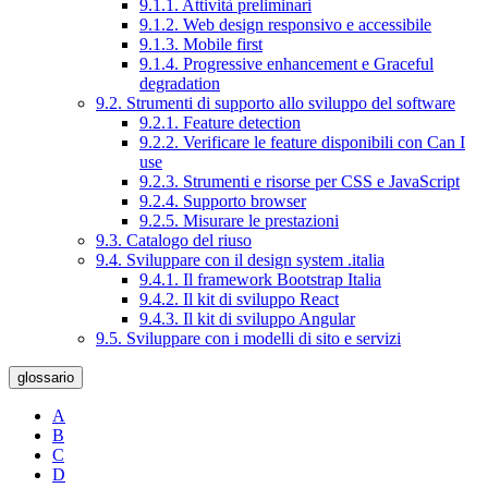
9.1.1. Attività preliminari
9.1.2. Web design responsivo e accessibile
9.1.3. Mobile first
9.1.4. Progressive enhancement e Graceful
degradation
9.2. Strumenti di supporto allo sviluppo del software
9.2.1. Feature detection
9.2.2. Verificare le feature disponibili con Can I
use
9.2.3. Strumenti e risorse per CSS e JavaScript
9.2.4. Supporto browser
9.2.5. Misurare le prestazioni
9.3. Catalogo del riuso
9.4. Sviluppare con il design system .italia
9.4.1. Il framework Bootstrap Italia
9.4.2. Il kit di sviluppo React
9.4.3. Il kit di sviluppo Angular
9.5. Sviluppare con i modelli di sito e servizi
glossario
A
B
C
D