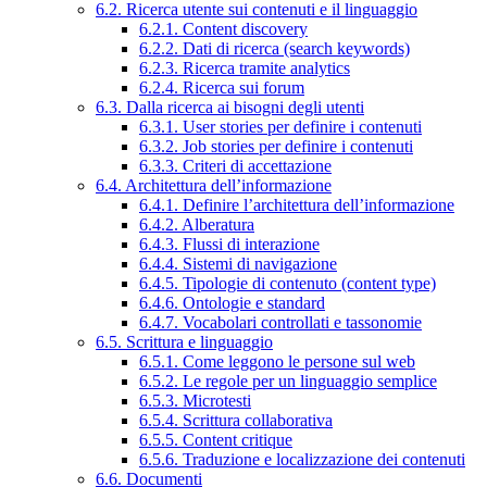
6.2. Ricerca utente sui contenuti e il linguaggio
6.2.1. Content discovery
6.2.2. Dati di ricerca (search keywords)
6.2.3. Ricerca tramite analytics
6.2.4. Ricerca sui forum
6.3. Dalla ricerca ai bisogni degli utenti
6.3.1. User stories per definire i contenuti
6.3.2. Job stories per definire i contenuti
6.3.3. Criteri di accettazione
6.4. Architettura dell’informazione
6.4.1. Definire l’architettura dell’informazione
6.4.2. Alberatura
6.4.3. Flussi di interazione
6.4.4. Sistemi di navigazione
6.4.5. Tipologie di contenuto (content type)
6.4.6. Ontologie e standard
6.4.7. Vocabolari controllati e tassonomie
6.5. Scrittura e linguaggio
6.5.1. Come leggono le persone sul web
6.5.2. Le regole per un linguaggio semplice
6.5.3. Microtesti
6.5.4. Scrittura collaborativa
6.5.5. Content critique
6.5.6. Traduzione e localizzazione dei contenuti
6.6. Documenti