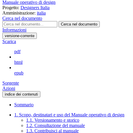
Manuale operativo di design
Progetto:
Designers Italia
Amministrazione:
italia
Cerca nel documento
Cerca nel documento
Informazioni
versione-corrente
Scarica
pdf
html
epub
Sorgente
Azioni
indice dei contenuti
Sommario
1. Scopo, destinatari e uso del Manuale operativo di design
1.1. Versionamento e storico
1.2. Consultazione del manuale
1.3. Contribuisci al manuale