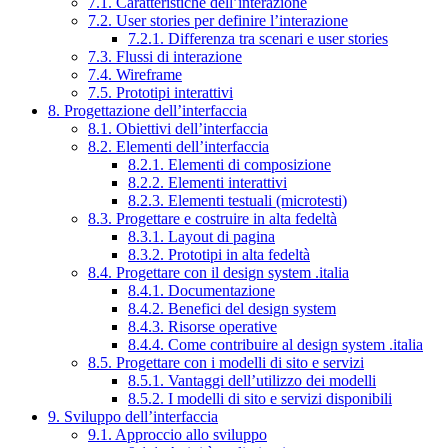
7.1. Caratteristiche dell’interazione
7.2. User stories per definire l’interazione
7.2.1. Differenza tra scenari e user stories
7.3. Flussi di interazione
7.4. Wireframe
7.5. Prototipi interattivi
8. Progettazione dell’interfaccia
8.1. Obiettivi dell’interfaccia
8.2. Elementi dell’interfaccia
8.2.1. Elementi di composizione
8.2.2. Elementi interattivi
8.2.3. Elementi testuali (microtesti)
8.3. Progettare e costruire in alta fedeltà
8.3.1. Layout di pagina
8.3.2. Prototipi in alta fedeltà
8.4. Progettare con il design system .italia
8.4.1. Documentazione
8.4.2. Benefici del design system
8.4.3. Risorse operative
8.4.4. Come contribuire al design system .italia
8.5. Progettare con i modelli di sito e servizi
8.5.1. Vantaggi dell’utilizzo dei modelli
8.5.2. I modelli di sito e servizi disponibili
9. Sviluppo dell’interfaccia
9.1. Approccio allo sviluppo