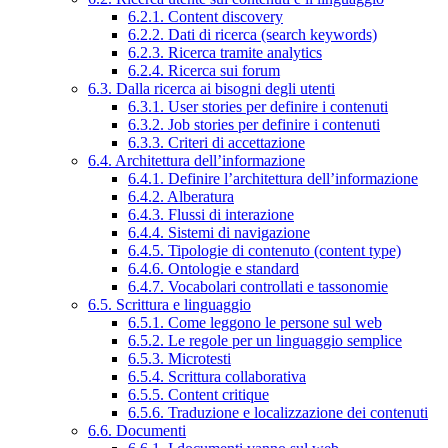
6.2.1. Content discovery
6.2.2. Dati di ricerca (search keywords)
6.2.3. Ricerca tramite analytics
6.2.4. Ricerca sui forum
6.3. Dalla ricerca ai bisogni degli utenti
6.3.1. User stories per definire i contenuti
6.3.2. Job stories per definire i contenuti
6.3.3. Criteri di accettazione
6.4. Architettura dell’informazione
6.4.1. Definire l’architettura dell’informazione
6.4.2. Alberatura
6.4.3. Flussi di interazione
6.4.4. Sistemi di navigazione
6.4.5. Tipologie di contenuto (content type)
6.4.6. Ontologie e standard
6.4.7. Vocabolari controllati e tassonomie
6.5. Scrittura e linguaggio
6.5.1. Come leggono le persone sul web
6.5.2. Le regole per un linguaggio semplice
6.5.3. Microtesti
6.5.4. Scrittura collaborativa
6.5.5. Content critique
6.5.6. Traduzione e localizzazione dei contenuti
6.6. Documenti