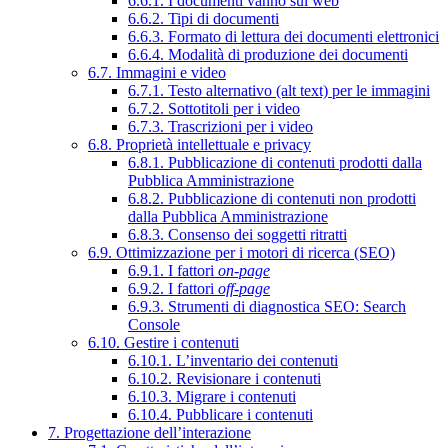
6.6.1. I documenti vanno sul web
6.6.2. Tipi di documenti
6.6.3. Formato di lettura dei documenti elettronici
6.6.4. Modalità di produzione dei documenti
6.7. Immagini e video
6.7.1. Testo alternativo (alt text) per le immagini
6.7.2. Sottotitoli per i video
6.7.3. Trascrizioni per i video
6.8. Proprietà intellettuale e privacy
6.8.1. Pubblicazione di contenuti prodotti dalla
Pubblica Amministrazione
6.8.2. Pubblicazione di contenuti non prodotti
dalla Pubblica Amministrazione
6.8.3. Consenso dei soggetti ritratti
6.9. Ottimizzazione per i motori di ricerca (SEO)
6.9.1. I fattori
on-page
6.9.2. I fattori
off-page
6.9.3. Strumenti di diagnostica SEO: Search
Console
6.10. Gestire i contenuti
6.10.1. L’inventario dei contenuti
6.10.2. Revisionare i contenuti
6.10.3. Migrare i contenuti
6.10.4. Pubblicare i contenuti
7. Progettazione dell’interazione