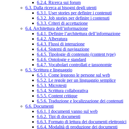
6.2.4. Ricerca sui forum
6.3. Dalla ricerca ai bisogni degli utenti
6.3.1. User stories per definire i contenuti
6.3.2. Job stories per definire i contenuti
6.3.3. Criteri di accettazione
6.4. Architettura dell’informazione
6.4.1. Definire l’architettura dell’informazione
6.4.2. Alberatura
6.4.3. Flussi di interazione
6.4.4. Sistemi di navigazione
6.4.5. Tipologie di contenuto (content type)
6.4.6. Ontologie e standard
6.4.7. Vocabolari controllati e tassonomie
6.5. Scrittura e linguaggio
6.5.1. Come leggono le persone sul web
6.5.2. Le regole per un linguaggio semplice
6.5.3. Microtesti
6.5.4. Scrittura collaborativa
6.5.5. Content critique
6.5.6. Traduzione e localizzazione dei contenuti
6.6. Documenti
6.6.1. I documenti vanno sul web
6.6.2. Tipi di documenti
6.6.3. Formato di lettura dei documenti elettronici
6.6.4. Modalità di produzione dei documenti