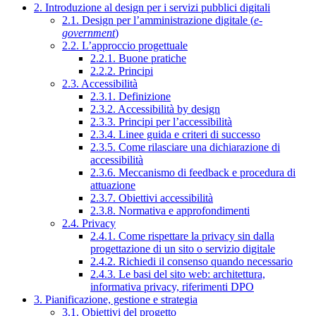
2. Introduzione al design per i servizi pubblici digitali
2.1. Design per l’amministrazione digitale (
e-
government
)
2.2. L’approccio progettuale
2.2.1. Buone pratiche
2.2.2. Principi
2.3. Accessibilità
2.3.1. Definizione
2.3.2. Accessibilità by design
2.3.3. Principi per l’accessibilità
2.3.4. Linee guida e criteri di successo
2.3.5. Come rilasciare una dichiarazione di
accessibilità
2.3.6. Meccanismo di feedback e procedura di
attuazione
2.3.7. Obiettivi accessibilità
2.3.8. Normativa e approfondimenti
2.4. Privacy
2.4.1. Come rispettare la privacy sin dalla
progettazione di un sito o servizio digitale
2.4.2. Richiedi il consenso quando necessario
2.4.3. Le basi del sito web: architettura,
informativa privacy, riferimenti DPO
3. Pianificazione, gestione e strategia
3.1. Obiettivi del progetto