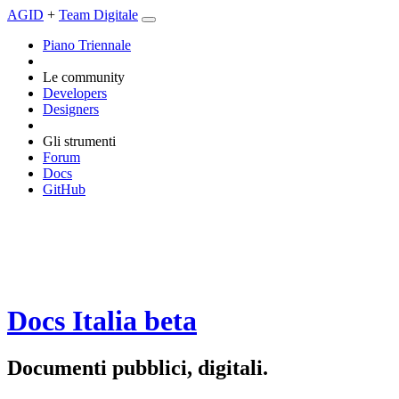
AGID
+
Team Digitale
Piano Triennale
Le community
Developers
Designers
Gli strumenti
Forum
Docs
GitHub
Docs Italia
beta
Documenti pubblici, digitali.