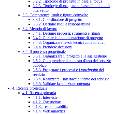
3.2.2. Tipologie di progetto in base al focus
3.2.3. Tipologie di progetto in base all’ambito di
intervento
3.3. Competenze, ruoli e figure coinvolte
3.3.1. Coordinatore di progetto
3.3.2. Definire ruoli e responsabilità
3.4. Metodo di lavoro
3.4.1. Definire processi, strumenti e rituali
3.4.2. Curare la documentazione di progetto
3.4.3. Organizzare tavoli tecnici collaborativi
3.4.4. Prendere decisioni
3.5. Il processo progettuale
3.5.1. Organizzare il progetto e la sua gestione
3.5.2. Comprendere il contesto d’uso del servizio
pubblico
3.5.3. Progettare i processi e i
touchpoint
del
servizio
3.5.4. Realizzare l’interfaccia utente del servizio
3.5.5. Validare la soluzione ottenuta
4. Ricerca progettuale
4.1. Ricerca primaria
4.1.1. Interviste
4.1.2. Questionari
4.1.3. Test di usabilità
4.1.4. Web analytics