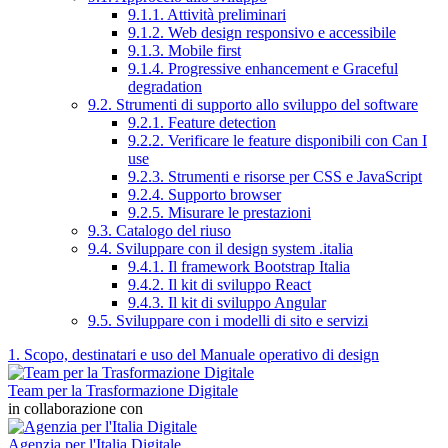
9.1.1. Attività preliminari
9.1.2. Web design responsivo e accessibile
9.1.3. Mobile first
9.1.4. Progressive enhancement e Graceful
degradation
9.2. Strumenti di supporto allo sviluppo del software
9.2.1. Feature detection
9.2.2. Verificare le feature disponibili con Can I
use
9.2.3. Strumenti e risorse per CSS e JavaScript
9.2.4. Supporto browser
9.2.5. Misurare le prestazioni
9.3. Catalogo del riuso
9.4. Sviluppare con il design system .italia
9.4.1. Il framework Bootstrap Italia
9.4.2. Il kit di sviluppo React
9.4.3. Il kit di sviluppo Angular
9.5. Sviluppare con i modelli di sito e servizi
1. Scopo, destinatari e uso del Manuale operativo di design
Team per la Trasformazione Digitale
in collaborazione con
Agenzia per l'Italia Digitale