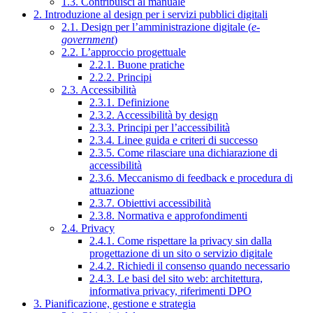
1.3. Contribuisci al manuale
2. Introduzione al design per i servizi pubblici digitali
2.1. Design per l’amministrazione digitale (
e-
government
)
2.2. L’approccio progettuale
2.2.1. Buone pratiche
2.2.2. Principi
2.3. Accessibilità
2.3.1. Definizione
2.3.2. Accessibilità by design
2.3.3. Principi per l’accessibilità
2.3.4. Linee guida e criteri di successo
2.3.5. Come rilasciare una dichiarazione di
accessibilità
2.3.6. Meccanismo di feedback e procedura di
attuazione
2.3.7. Obiettivi accessibilità
2.3.8. Normativa e approfondimenti
2.4. Privacy
2.4.1. Come rispettare la privacy sin dalla
progettazione di un sito o servizio digitale
2.4.2. Richiedi il consenso quando necessario
2.4.3. Le basi del sito web: architettura,
informativa privacy, riferimenti DPO
3. Pianificazione, gestione e strategia