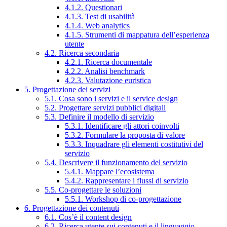
4.1.2. Questionari
4.1.3. Test di usabilità
4.1.4. Web analytics
4.1.5. Strumenti di mappatura dell’esperienza
utente
4.2. Ricerca secondaria
4.2.1. Ricerca documentale
4.2.2. Analisi benchmark
4.2.3. Valutazione euristica
5. Progettazione dei servizi
5.1. Cosa sono i servizi e il service design
5.2. Progettare servizi pubblici digitali
5.3. Definire il modello di servizio
5.3.1. Identificare gli attori coinvolti
5.3.2. Formulare la proposta di valore
5.3.3. Inquadrare gli elementi costitutivi del
servizio
5.4. Descrivere il funzionamento del servizio
5.4.1. Mappare l’ecosistema
5.4.2. Rappresentare i flussi di servizio
5.5. Co-progettare le soluzioni
5.5.1. Workshop di co-progettazione
6. Progettazione dei contenuti
6.1. Cos’è il content design
6.2. Ricerca utente sui contenuti e il linguaggio