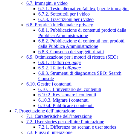
6.7. Immagini e video
6.7.1. Testo alternativo (alt text) per le immagini
6.7.2. Sottotitoli per i video
6.7.3. Trascrizioni per i video
6.8. Proprietà intellettuale e privacy
6.8.1. Pubblicazione di contenuti prodotti dalla
Pubblica Amministrazione
6.8.2. Pubblicazione di contenuti non prodotti
dalla Pubblica Amministrazione
6.8.3. Consenso dei soggetti ritratti
6.9. Ottimizzazione per i motori di ricerca (SEO)
6.9.1. I fattori
on-page
6.9.2. I fattori
off-page
6.9.3. Strumenti di diagnostica SEO: Search
Console
6.10. Gestire i contenuti
6.10.1. L’inventario dei contenuti
6.10.2. Revisionare i contenuti
6.10.3. Migrare i contenuti
6.10.4. Pubblicare i contenuti
7. Progettazione dell’interazione
7.1. Caratteristiche dell’interazione
7.2. User stories per definire l’interazione
7.2.1. Differenza tra scenari e user stories
7.3. Flussi di interazione