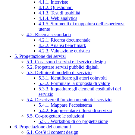
4.1.1. Interviste
4.1.2. Questionari
4.1.3. Test di usabilità
4.1.4. Web analytics
4.1.5. Strumenti di mappatura dell’esperienza
utente
4.2. Ricerca secondaria
4.2.1. Ricerca documentale
4.2.2. Analisi benchmark
4.2.3. Valutazione euristica
5. Progettazione dei servizi
5.1. Cosa sono i servizi e il service design
5.2. Progettare servizi pubblici digitali
5.3. Definire il modello di servizio
5.3.1. Identificare gli attori coinvolti
5.3.2. Formulare la proposta di valore
5.3.3. Inquadrare gli elementi costitutivi del
servizio
5.4. Descrivere il funzionamento del servizio
5.4.1. Mappare l’ecosistema
5.4.2. Rappresentare i flussi di servizio
5.5. Co-progettare le soluzioni
5.5.1. Workshop di co-progettazione
6. Progettazione dei contenuti
6.1. Cos’è il content design