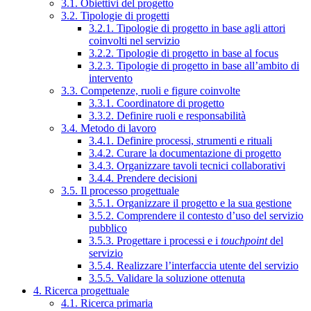
3.1. Obiettivi del progetto
3.2. Tipologie di progetti
3.2.1. Tipologie di progetto in base agli attori
coinvolti nel servizio
3.2.2. Tipologie di progetto in base al focus
3.2.3. Tipologie di progetto in base all’ambito di
intervento
3.3. Competenze, ruoli e figure coinvolte
3.3.1. Coordinatore di progetto
3.3.2. Definire ruoli e responsabilità
3.4. Metodo di lavoro
3.4.1. Definire processi, strumenti e rituali
3.4.2. Curare la documentazione di progetto
3.4.3. Organizzare tavoli tecnici collaborativi
3.4.4. Prendere decisioni
3.5. Il processo progettuale
3.5.1. Organizzare il progetto e la sua gestione
3.5.2. Comprendere il contesto d’uso del servizio
pubblico
3.5.3. Progettare i processi e i
touchpoint
del
servizio
3.5.4. Realizzare l’interfaccia utente del servizio
3.5.5. Validare la soluzione ottenuta
4. Ricerca progettuale
4.1. Ricerca primaria