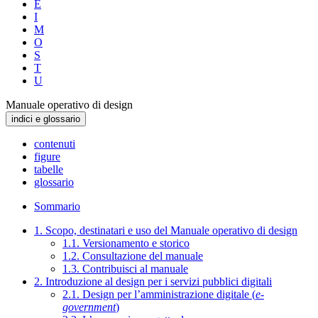
E
I
M
O
S
T
U
Manuale operativo di design
indici e glossario
contenuti
figure
tabelle
glossario
Sommario
1. Scopo, destinatari e uso del Manuale operativo di design
1.1. Versionamento e storico
1.2. Consultazione del manuale
1.3. Contribuisci al manuale
2. Introduzione al design per i servizi pubblici digitali
2.1. Design per l’amministrazione digitale (
e-
government
)