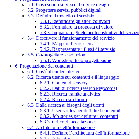
5.1. Cosa sono i servizi e il service design
5.2. Progettare servizi pubblici digitali
5.3. Definire il modello di servizio
5.3.1. Identificare gli attori coinvolti
5.3.2. Formulare la proposta di valore
5.3.3. Inquadrare gli elementi costitutivi del serviz
5.4. Descrivere il funzionamento del servizio
5.4.1. Mappare l’ecosistema
5.4.2. Rappresentare i flussi di servizio
5.5. Co-progettare le soluzioni
5.5.1. Workshop di co-progettazione
6. Progettazione dei contenuti
6.1. Cos’è il content design
6.2. Ricerca utente sui contenuti e il linguaggio
6.2.1. Content discovery
6.2.2. Dati di ricerca (search keywords)
6.2.3. Ricerca tramite analytics
6.2.4. Ricerca sui forum
6.3. Dalla ricerca ai bisogni degli utenti
6.3.1. User stories per definire i contenuti
6.3.2. Job stories per definire i contenuti
6.3.3. Criteri di accettazione
6.4. Architettura dell’informazione
6.4.1. Definire l’architettura dell’informazione
6.4.2. Alberatura