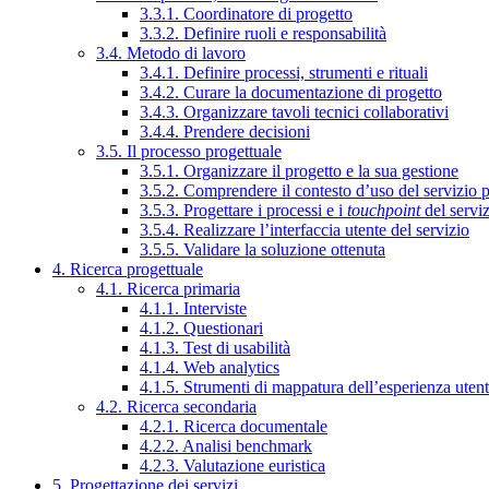
3.3.1. Coordinatore di progetto
3.3.2. Definire ruoli e responsabilità
3.4. Metodo di lavoro
3.4.1. Definire processi, strumenti e rituali
3.4.2. Curare la documentazione di progetto
3.4.3. Organizzare tavoli tecnici collaborativi
3.4.4. Prendere decisioni
3.5. Il processo progettuale
3.5.1. Organizzare il progetto e la sua gestione
3.5.2. Comprendere il contesto d’uso del servizio 
3.5.3. Progettare i processi e i
touchpoint
del servi
3.5.4. Realizzare l’interfaccia utente del servizio
3.5.5. Validare la soluzione ottenuta
4. Ricerca progettuale
4.1. Ricerca primaria
4.1.1. Interviste
4.1.2. Questionari
4.1.3. Test di usabilità
4.1.4. Web analytics
4.1.5. Strumenti di mappatura dell’esperienza uten
4.2. Ricerca secondaria
4.2.1. Ricerca documentale
4.2.2. Analisi benchmark
4.2.3. Valutazione euristica
5. Progettazione dei servizi