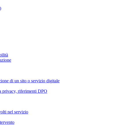
)
ilità
azione
ione di un sito o servizio digitale
va privacy, riferimenti DPO
olti nel servizio
ntervento