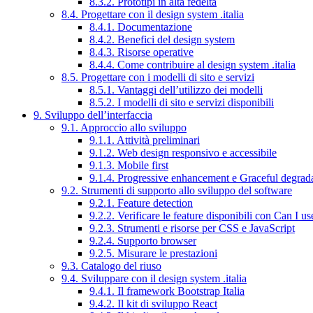
8.3.2. Prototipi in alta fedeltà
8.4. Progettare con il design system .italia
8.4.1. Documentazione
8.4.2. Benefici del design system
8.4.3. Risorse operative
8.4.4. Come contribuire al design system .italia
8.5. Progettare con i modelli di sito e servizi
8.5.1. Vantaggi dell’utilizzo dei modelli
8.5.2. I modelli di sito e servizi disponibili
9. Sviluppo dell’interfaccia
9.1. Approccio allo sviluppo
9.1.1. Attività preliminari
9.1.2. Web design responsivo e accessibile
9.1.3. Mobile first
9.1.4. Progressive enhancement e Graceful degrad
9.2. Strumenti di supporto allo sviluppo del software
9.2.1. Feature detection
9.2.2. Verificare le feature disponibili con Can I us
9.2.3. Strumenti e risorse per CSS e JavaScript
9.2.4. Supporto browser
9.2.5. Misurare le prestazioni
9.3. Catalogo del riuso
9.4. Sviluppare con il design system .italia
9.4.1. Il framework Bootstrap Italia
9.4.2. Il kit di sviluppo React