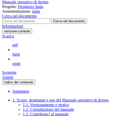
Manuale operativo di design
Progetto:
Designers Italia
Amministrazione:
italia
Cerca nel documento
Cerca nel documento
Informazioni
versione-corrente
Scarica
pdf
html
epub
Sorgente
Azioni
indice dei contenuti
Sommario
1. Scopo, destinatari e uso del Manuale operativo di design
1.1. Versionamento e storico
1.2. Consultazione del manuale
1.3. Contribuisci al manuale