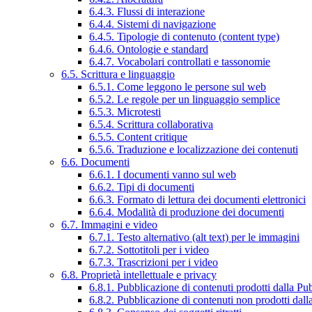
6.4.3. Flussi di interazione
6.4.4. Sistemi di navigazione
6.4.5. Tipologie di contenuto (content type)
6.4.6. Ontologie e standard
6.4.7. Vocabolari controllati e tassonomie
6.5. Scrittura e linguaggio
6.5.1. Come leggono le persone sul web
6.5.2. Le regole per un linguaggio semplice
6.5.3. Microtesti
6.5.4. Scrittura collaborativa
6.5.5. Content critique
6.5.6. Traduzione e localizzazione dei contenuti
6.6. Documenti
6.6.1. I documenti vanno sul web
6.6.2. Tipi di documenti
6.6.3. Formato di lettura dei documenti elettronici
6.6.4. Modalità di produzione dei documenti
6.7. Immagini e video
6.7.1. Testo alternativo (alt text) per le immagini
6.7.2. Sottotitoli per i video
6.7.3. Trascrizioni per i video
6.8. Proprietà intellettuale e privacy
6.8.1. Pubblicazione di contenuti prodotti dalla P
6.8.2. Pubblicazione di contenuti non prodotti dal