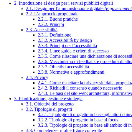
2. Introduzione al design per i servizi pubblici digitali
2.1. Design per l’amministrazione digitale (
e-government
2.2. L’approccio progettuale
2.2.1. Buone pratiche
2.2.2. Principi
2.3. Accessibilità
2.3.1. Definizione
2.3.2. Accessibilità by design
2.3.3. Principi per l’accessibilità
2.3.4. Linee guida e criteri di successo
2.3.5. Come rilasciare una dichiarazione di accessib
2.3.6. Meccanismo di feedback e procedura di attu
2.3.7. Obiettivi accessibilità
2.3.8. Normativa e approfondimenti
2.4. Privacy
2.4.1. Come rispettare la privacy sin dalla progettaz
2.4.2. Richiedi il consenso quando necessario
2.4.3. Le basi del sito web: architettura, informati
3. Pianificazione, gestione e strategia
3.1. Obiettivi del progetto
3.2. Tipologie di progetti
3.2.1. Tipologie di progetto in base agli attori coinv
3.2.2. Tipologie di progetto in base al focus
3.2.3. Tipologie di progetto in base all’ambito di i
3.3. Competenze, ruoli e figure coinvolte