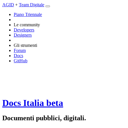
AGID
+
Team Digitale
Piano Triennale
Le community
Developers
Designers
Gli strumenti
Forum
Docs
GitHub
Docs Italia
beta
Documenti pubblici, digitali.