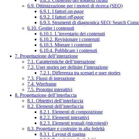
6.8.3. Consenso dei soggetti ritratti
6.9. Ottimizzazione per i motori di ricerca (SEO)
6.9.1. I fattori
on-page
6.9.2. I fattori
off-page
6.9.3. Strumenti di diagnostica SEO: Search Cons
6.10. Gestire i contenuti
6.10.1. L’inventario dei contenuti
6.10.2. Revisionare i contenuti
6.10.3. Migrare i contenuti
6.10.4. Pubblicare i contenuti
7. Progettazione dell’interazione
7.1. Caratteristiche dell’interazione
7.2. User stories per definire l’interazione
7.2.1. Differenza tra scenari e user stories
7.3. Flussi di interazione
7.4. Wireframe
7.5. Prototipi interattivi
8. Progettazione dell’interfaccia
8.1. Obiettivi dell’interfaccia
8.2. Elementi dell’interfaccia
8.2.1. Elementi di composizione
8.2.2. Elementi interattivi
8.2.3. Elementi testuali (microtesti)
8.3. Progettare e costruire in alta fedeltà
8.3.1. Layout di pagina