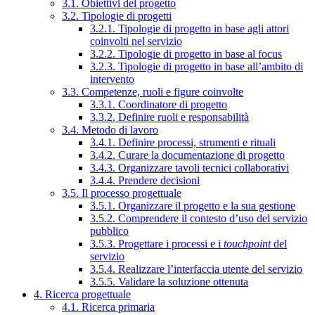
3.1. Obiettivi del progetto
3.2. Tipologie di progetti
3.2.1. Tipologie di progetto in base agli attori
coinvolti nel servizio
3.2.2. Tipologie di progetto in base al focus
3.2.3. Tipologie di progetto in base all’ambito di
intervento
3.3. Competenze, ruoli e figure coinvolte
3.3.1. Coordinatore di progetto
3.3.2. Definire ruoli e responsabilità
3.4. Metodo di lavoro
3.4.1. Definire processi, strumenti e rituali
3.4.2. Curare la documentazione di progetto
3.4.3. Organizzare tavoli tecnici collaborativi
3.4.4. Prendere decisioni
3.5. Il processo progettuale
3.5.1. Organizzare il progetto e la sua gestione
3.5.2. Comprendere il contesto d’uso del servizio
pubblico
3.5.3. Progettare i processi e i
touchpoint
del
servizio
3.5.4. Realizzare l’interfaccia utente del servizio
3.5.5. Validare la soluzione ottenuta
4. Ricerca progettuale
4.1. Ricerca primaria