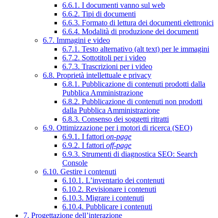
6.6.1. I documenti vanno sul web
6.6.2. Tipi di documenti
6.6.3. Formato di lettura dei documenti elettronici
6.6.4. Modalità di produzione dei documenti
6.7. Immagini e video
6.7.1. Testo alternativo (alt text) per le immagini
6.7.2. Sottotitoli per i video
6.7.3. Trascrizioni per i video
6.8. Proprietà intellettuale e privacy
6.8.1. Pubblicazione di contenuti prodotti dalla
Pubblica Amministrazione
6.8.2. Pubblicazione di contenuti non prodotti
dalla Pubblica Amministrazione
6.8.3. Consenso dei soggetti ritratti
6.9. Ottimizzazione per i motori di ricerca (SEO)
6.9.1. I fattori
on-page
6.9.2. I fattori
off-page
6.9.3. Strumenti di diagnostica SEO: Search
Console
6.10. Gestire i contenuti
6.10.1. L’inventario dei contenuti
6.10.2. Revisionare i contenuti
6.10.3. Migrare i contenuti
6.10.4. Pubblicare i contenuti
7. Progettazione dell’interazione