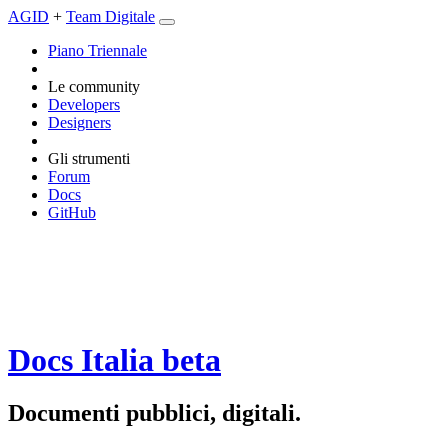
AGID
+
Team Digitale
Piano Triennale
Le community
Developers
Designers
Gli strumenti
Forum
Docs
GitHub
Docs Italia
beta
Documenti pubblici, digitali.