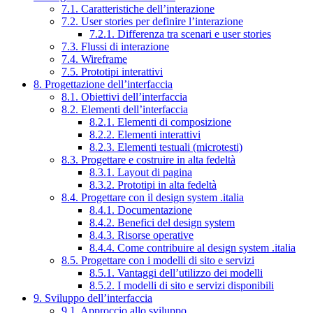
7.1. Caratteristiche dell’interazione
7.2. User stories per definire l’interazione
7.2.1. Differenza tra scenari e user stories
7.3. Flussi di interazione
7.4. Wireframe
7.5. Prototipi interattivi
8. Progettazione dell’interfaccia
8.1. Obiettivi dell’interfaccia
8.2. Elementi dell’interfaccia
8.2.1. Elementi di composizione
8.2.2. Elementi interattivi
8.2.3. Elementi testuali (microtesti)
8.3. Progettare e costruire in alta fedeltà
8.3.1. Layout di pagina
8.3.2. Prototipi in alta fedeltà
8.4. Progettare con il design system .italia
8.4.1. Documentazione
8.4.2. Benefici del design system
8.4.3. Risorse operative
8.4.4. Come contribuire al design system .italia
8.5. Progettare con i modelli di sito e servizi
8.5.1. Vantaggi dell’utilizzo dei modelli
8.5.2. I modelli di sito e servizi disponibili
9. Sviluppo dell’interfaccia
9.1. Approccio allo sviluppo