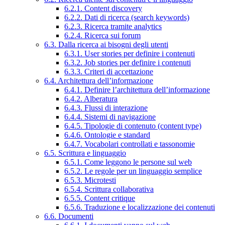
6.2.1. Content discovery
6.2.2. Dati di ricerca (search keywords)
6.2.3. Ricerca tramite analytics
6.2.4. Ricerca sui forum
6.3. Dalla ricerca ai bisogni degli utenti
6.3.1. User stories per definire i contenuti
6.3.2. Job stories per definire i contenuti
6.3.3. Criteri di accettazione
6.4. Architettura dell’informazione
6.4.1. Definire l’architettura dell’informazione
6.4.2. Alberatura
6.4.3. Flussi di interazione
6.4.4. Sistemi di navigazione
6.4.5. Tipologie di contenuto (content type)
6.4.6. Ontologie e standard
6.4.7. Vocabolari controllati e tassonomie
6.5. Scrittura e linguaggio
6.5.1. Come leggono le persone sul web
6.5.2. Le regole per un linguaggio semplice
6.5.3. Microtesti
6.5.4. Scrittura collaborativa
6.5.5. Content critique
6.5.6. Traduzione e localizzazione dei contenuti
6.6. Documenti