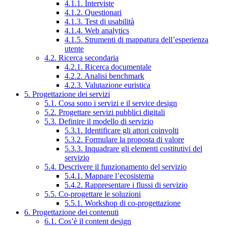
4.1.1. Interviste
4.1.2. Questionari
4.1.3. Test di usabilità
4.1.4. Web analytics
4.1.5. Strumenti di mappatura dell’esperienza
utente
4.2. Ricerca secondaria
4.2.1. Ricerca documentale
4.2.2. Analisi benchmark
4.2.3. Valutazione euristica
5. Progettazione dei servizi
5.1. Cosa sono i servizi e il service design
5.2. Progettare servizi pubblici digitali
5.3. Definire il modello di servizio
5.3.1. Identificare gli attori coinvolti
5.3.2. Formulare la proposta di valore
5.3.3. Inquadrare gli elementi costitutivi del
servizio
5.4. Descrivere il funzionamento del servizio
5.4.1. Mappare l’ecosistema
5.4.2. Rappresentare i flussi di servizio
5.5. Co-progettare le soluzioni
5.5.1. Workshop di co-progettazione
6. Progettazione dei contenuti
6.1. Cos’è il content design