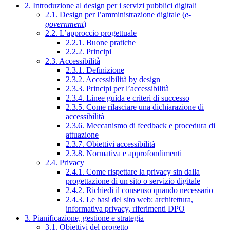
2. Introduzione al design per i servizi pubblici digitali
2.1. Design per l’amministrazione digitale (
e-
government
)
2.2. L’approccio progettuale
2.2.1. Buone pratiche
2.2.2. Principi
2.3. Accessibilità
2.3.1. Definizione
2.3.2. Accessibilità by design
2.3.3. Principi per l’accessibilità
2.3.4. Linee guida e criteri di successo
2.3.5. Come rilasciare una dichiarazione di
accessibilità
2.3.6. Meccanismo di feedback e procedura di
attuazione
2.3.7. Obiettivi accessibilità
2.3.8. Normativa e approfondimenti
2.4. Privacy
2.4.1. Come rispettare la privacy sin dalla
progettazione di un sito o servizio digitale
2.4.2. Richiedi il consenso quando necessario
2.4.3. Le basi del sito web: architettura,
informativa privacy, riferimenti DPO
3. Pianificazione, gestione e strategia
3.1. Obiettivi del progetto