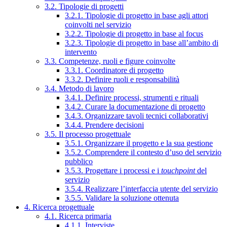
3.2. Tipologie di progetti
3.2.1. Tipologie di progetto in base agli attori
coinvolti nel servizio
3.2.2. Tipologie di progetto in base al focus
3.2.3. Tipologie di progetto in base all’ambito di
intervento
3.3. Competenze, ruoli e figure coinvolte
3.3.1. Coordinatore di progetto
3.3.2. Definire ruoli e responsabilità
3.4. Metodo di lavoro
3.4.1. Definire processi, strumenti e rituali
3.4.2. Curare la documentazione di progetto
3.4.3. Organizzare tavoli tecnici collaborativi
3.4.4. Prendere decisioni
3.5. Il processo progettuale
3.5.1. Organizzare il progetto e la sua gestione
3.5.2. Comprendere il contesto d’uso del servizio
pubblico
3.5.3. Progettare i processi e i
touchpoint
del
servizio
3.5.4. Realizzare l’interfaccia utente del servizio
3.5.5. Validare la soluzione ottenuta
4. Ricerca progettuale
4.1. Ricerca primaria
4.1.1. Interviste