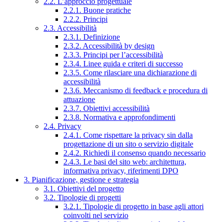
2.2. L’approccio progettuale
2.2.1. Buone pratiche
2.2.2. Principi
2.3. Accessibilità
2.3.1. Definizione
2.3.2. Accessibilità by design
2.3.3. Principi per l’accessibilità
2.3.4. Linee guida e criteri di successo
2.3.5. Come rilasciare una dichiarazione di
accessibilità
2.3.6. Meccanismo di feedback e procedura di
attuazione
2.3.7. Obiettivi accessibilità
2.3.8. Normativa e approfondimenti
2.4. Privacy
2.4.1. Come rispettare la privacy sin dalla
progettazione di un sito o servizio digitale
2.4.2. Richiedi il consenso quando necessario
2.4.3. Le basi del sito web: architettura,
informativa privacy, riferimenti DPO
3. Pianificazione, gestione e strategia
3.1. Obiettivi del progetto
3.2. Tipologie di progetti
3.2.1. Tipologie di progetto in base agli attori
coinvolti nel servizio