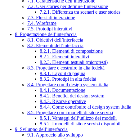
7.1. Caratteristiche dell’interazione
7.2. User stories per definire l’interazione
7.2.1. Differenza tra scenari e user stories
7.3. Flussi di interazione
7.4. Wireframe
7.5. Prototipi interattivi
8. Progettazione dell’interfaccia
8.1. Obiettivi dell’interfaccia
8.2. Elementi dell’interfaccia
8.2.1. Elementi di composizione
8.2.2. Elementi interattivi
8.2.3. Elementi testuali (microtesti)
8.3. Progettare e costruire in alta fedeltà
8.3.1. Layout di pagina
8.3.2. Prototipi in alta fedeltà
8.4. Progettare con il design system .italia
8.4.1. Documentazione
8.4.2. Benefici del design system
8.4.3. Risorse operative
8.4.4. Come contribuire al design system .italia
8.5. Progettare con i modelli di sito e servizi
8.5.1. Vantaggi dell’utilizzo dei modelli
8.5.2. I modelli di sito e servizi disponibili
9. Sviluppo dell’interfaccia
9.1. Approccio allo sviluppo