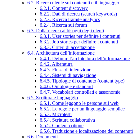
6.2. Ricerca utente sui contenuti e il linguaggio
6.2.1. Content discovery
6.2.2. Dati di ricerca (search keywords)
6.2.3. Ricerca tramite analytics
6.2.4. Ricerca sui forum
6.3. Dalla ricerca ai bisogni degli utenti
6.3.1. User stories per definire i contenuti
6.3.2. Job stories per definire i contenuti
6.3.3. Criteri di accettazione
6.4. Architettura dell’informazione
6.4.1. Definire l’architettura dell’informazione
6.4.2. Alberatura
6.4.3. Flussi di interazione
6.4.4. Sistemi di navigazione
6.4.5. Tipologie di contenuto (content type)
6.4.6. Ontologie e standard
6.4.7. Vocabolari controllati e tassonomie
6.5. Scrittura e linguaggio
6.5.1. Come leggono le persone sul web
6.5.2. Le regole per un linguaggio semplice
6.5.3. Microtesti
6.5.4. Scrittura collaborativa
6.5.5. Content critique
6.5.6. Traduzione e localizzazione dei contenuti
6.6. Documenti