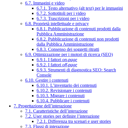
6.7. Immagini e video
6.7.1. Testo alternativo (alt text) per le immagini
6.7.2. Sottotitoli per i video
6.7.3. Trascrizioni per i video
6.8. Proprietà intellettuale e privacy
6.8.1. Pubblicazione di contenuti prodotti dalla
Pubblica Amministrazione
6.8.2. Pubblicazione di contenuti non prodotti
dalla Pubblica Amministrazione
6.8.3. Consenso dei soggetti ritratti
6.9. Ottimizzazione per i motori di ricerca (SEO)
6.9.1. I fattori
on-page
6.9.2. I fattori
off-page
6.9.3. Strumenti di diagnostica SEO: Search
Console
6.10. Gestire i contenuti
6.10.1. L’inventario dei contenuti
6.10.2. Revisionare i contenuti
6.10.3. Migrare i contenuti
6.10.4. Pubblicare i contenuti
7. Progettazione dell’interazione
7.1. Caratteristiche dell’interazione
7.2. User stories per definire l’interazione
7.2.1. Differenza tra scenari e user stories
7.3. Flussi di interazione