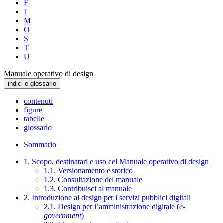
E
I
M
O
S
T
U
Manuale operativo di design
indici e glossario
contenuti
figure
tabelle
glossario
Sommario
1. Scopo, destinatari e uso del Manuale operativo di design
1.1. Versionamento e storico
1.2. Consultazione del manuale
1.3. Contribuisci al manuale
2. Introduzione al design per i servizi pubblici digitali
2.1. Design per l’amministrazione digitale (
e-
government
)