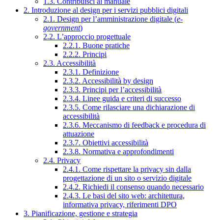
1.3. Contribuisci al manuale
2. Introduzione al design per i servizi pubblici digitali
2.1. Design per l’amministrazione digitale (
e-
government
)
2.2. L’approccio progettuale
2.2.1. Buone pratiche
2.2.2. Principi
2.3. Accessibilità
2.3.1. Definizione
2.3.2. Accessibilità by design
2.3.3. Principi per l’accessibilità
2.3.4. Linee guida e criteri di successo
2.3.5. Come rilasciare una dichiarazione di
accessibilità
2.3.6. Meccanismo di feedback e procedura di
attuazione
2.3.7. Obiettivi accessibilità
2.3.8. Normativa e approfondimenti
2.4. Privacy
2.4.1. Come rispettare la privacy sin dalla
progettazione di un sito o servizio digitale
2.4.2. Richiedi il consenso quando necessario
2.4.3. Le basi del sito web: architettura,
informativa privacy, riferimenti DPO
3. Pianificazione, gestione e strategia