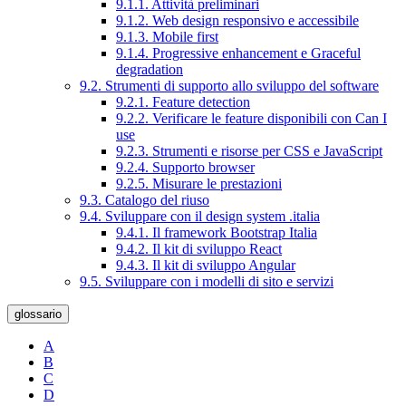
9.1.1. Attività preliminari
9.1.2. Web design responsivo e accessibile
9.1.3. Mobile first
9.1.4. Progressive enhancement e Graceful
degradation
9.2. Strumenti di supporto allo sviluppo del software
9.2.1. Feature detection
9.2.2. Verificare le feature disponibili con Can I
use
9.2.3. Strumenti e risorse per CSS e JavaScript
9.2.4. Supporto browser
9.2.5. Misurare le prestazioni
9.3. Catalogo del riuso
9.4. Sviluppare con il design system .italia
9.4.1. Il framework Bootstrap Italia
9.4.2. Il kit di sviluppo React
9.4.3. Il kit di sviluppo Angular
9.5. Sviluppare con i modelli di sito e servizi
glossario
A
B
C
D