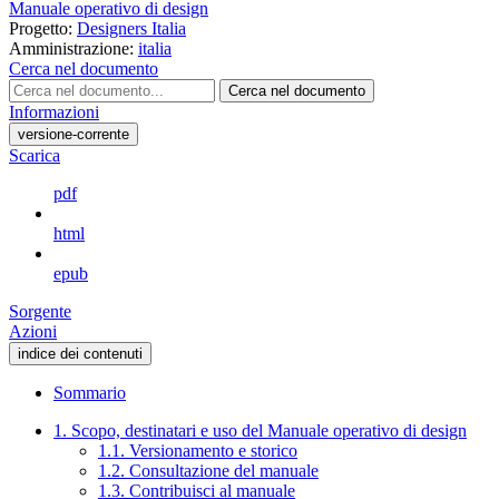
Manuale operativo di design
Progetto:
Designers Italia
Amministrazione:
italia
Cerca nel documento
Cerca nel documento
Informazioni
versione-corrente
Scarica
pdf
html
epub
Sorgente
Azioni
indice dei contenuti
Sommario
1. Scopo, destinatari e uso del Manuale operativo di design
1.1. Versionamento e storico
1.2. Consultazione del manuale
1.3. Contribuisci al manuale