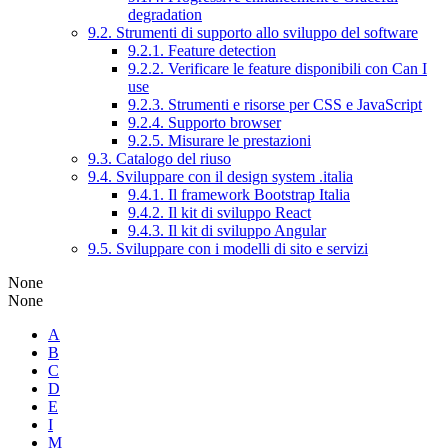
degradation
9.2. Strumenti di supporto allo sviluppo del software
9.2.1. Feature detection
9.2.2. Verificare le feature disponibili con Can I
use
9.2.3. Strumenti e risorse per CSS e JavaScript
9.2.4. Supporto browser
9.2.5. Misurare le prestazioni
9.3. Catalogo del riuso
9.4. Sviluppare con il design system .italia
9.4.1. Il framework Bootstrap Italia
9.4.2. Il kit di sviluppo React
9.4.3. Il kit di sviluppo Angular
9.5. Sviluppare con i modelli di sito e servizi
None
None
A
B
C
D
E
I
M