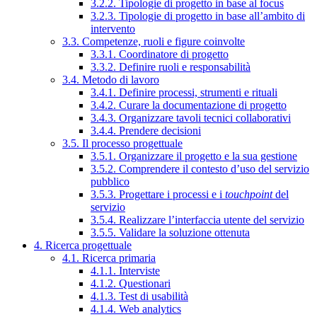
3.2.2. Tipologie di progetto in base al focus
3.2.3. Tipologie di progetto in base all’ambito di
intervento
3.3. Competenze, ruoli e figure coinvolte
3.3.1. Coordinatore di progetto
3.3.2. Definire ruoli e responsabilità
3.4. Metodo di lavoro
3.4.1. Definire processi, strumenti e rituali
3.4.2. Curare la documentazione di progetto
3.4.3. Organizzare tavoli tecnici collaborativi
3.4.4. Prendere decisioni
3.5. Il processo progettuale
3.5.1. Organizzare il progetto e la sua gestione
3.5.2. Comprendere il contesto d’uso del servizio
pubblico
3.5.3. Progettare i processi e i
touchpoint
del
servizio
3.5.4. Realizzare l’interfaccia utente del servizio
3.5.5. Validare la soluzione ottenuta
4. Ricerca progettuale
4.1. Ricerca primaria
4.1.1. Interviste
4.1.2. Questionari
4.1.3. Test di usabilità
4.1.4. Web analytics