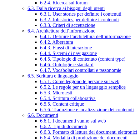
6.2.4. Ricerca sui forum
6.3. Dalla ricerca ai bisogni degli utenti
6.3.1. User stories per definire i contenuti
6.3.2. Job stories per definire i contenuti
6.3.3. Criteri di accettazione
6.4. Architettura dell’informazione
6.4.1. Definire l’architettura dell’informazione
6.4.2. Alberatura
6.4.3. Flussi di interazione
6.4.4. Sistemi di navigazione
6.4.5. Tipologie di contenuto (content type)
6.4.6. Ontologie e standard
6.4.7. Vocabolari controllati e tassonomie
6.5. Scrittura e linguaggio
6.5.1. Come leggono le persone sul web
6.5.2. Le regole per un linguaggio semplice
6.5.3. Microtesti
6.5.4. Scrittura collaborativa
6.5.5. Content critique
6.5.6. Traduzione e localizzazione dei contenuti
6.6. Documenti
6.6.1. I documenti vanno sul web
6.6.2. Tipi di documenti
6.6.3. Formato di lettura dei documenti elettronici
6.6.4. Modalità di produzione dei documenti