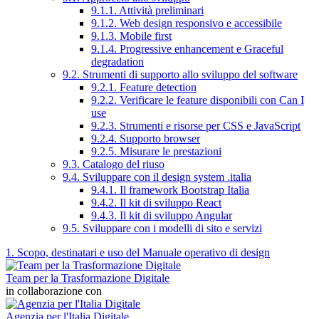
9.1.1. Attività preliminari
9.1.2. Web design responsivo e accessibile
9.1.3. Mobile first
9.1.4. Progressive enhancement e Graceful
degradation
9.2. Strumenti di supporto allo sviluppo del software
9.2.1. Feature detection
9.2.2. Verificare le feature disponibili con Can I
use
9.2.3. Strumenti e risorse per CSS e JavaScript
9.2.4. Supporto browser
9.2.5. Misurare le prestazioni
9.3. Catalogo del riuso
9.4. Sviluppare con il design system .italia
9.4.1. Il framework Bootstrap Italia
9.4.2. Il kit di sviluppo React
9.4.3. Il kit di sviluppo Angular
9.5. Sviluppare con i modelli di sito e servizi
1. Scopo, destinatari e uso del Manuale operativo di design
Team per la Trasformazione Digitale
in collaborazione con
Agenzia per l'Italia Digitale