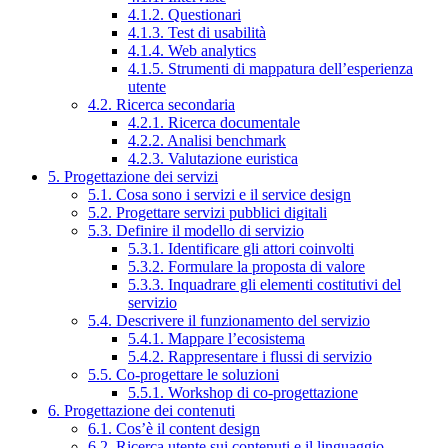
4.1.2. Questionari
4.1.3. Test di usabilità
4.1.4. Web analytics
4.1.5. Strumenti di mappatura dell’esperienza
utente
4.2. Ricerca secondaria
4.2.1. Ricerca documentale
4.2.2. Analisi benchmark
4.2.3. Valutazione euristica
5. Progettazione dei servizi
5.1. Cosa sono i servizi e il service design
5.2. Progettare servizi pubblici digitali
5.3. Definire il modello di servizio
5.3.1. Identificare gli attori coinvolti
5.3.2. Formulare la proposta di valore
5.3.3. Inquadrare gli elementi costitutivi del
servizio
5.4. Descrivere il funzionamento del servizio
5.4.1. Mappare l’ecosistema
5.4.2. Rappresentare i flussi di servizio
5.5. Co-progettare le soluzioni
5.5.1. Workshop di co-progettazione
6. Progettazione dei contenuti
6.1. Cos’è il content design
6.2. Ricerca utente sui contenuti e il linguaggio