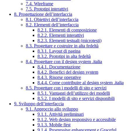
7.4. Wireframe
7.5. Prototipi interattivi
8. Progettazione dell’interfaccia
8.1. Obiettivi dell’interfaccia
8.2. Elementi dell’interfaccia
8.2.1. Elementi di composizione
8.2.2. Elementi interattivi
8.2.3. Elementi testuali (microtesti)
8.3. Progettare e costruire in alta fedeltà
8.3.1. Layout di pagina
8.3.2. Prototipi in alta fedeltà
8.4. Progettare con il design system .italia
8.4.1. Documentazione
8.4.2. Benefici del design system
8.4.3. Risorse operative
8.4.4. Come contribuire al design system .italia
8.5. Progettare con i modelli di sito e servizi
8.5.1. Vantaggi dell’utilizzo dei modelli
8.5.2. I modelli di sito e servizi disponibili
9. Sviluppo dell’interfaccia
9.1. Approccio allo sviluppo
9.1.1. Attività preliminari
9.1.2. Web design responsivo e accessibile
9.1.3. Mobile first
9.1.4. Progressive enhancement e Graceful