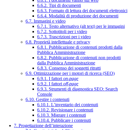
6.6.1. I documenti vanno sul web
6.6.2. Tipi di documenti
6.6.3. Formato di lettura dei documenti elettronici
6.6.4. Modalità di produzione dei documenti
6.7. Immagini e video
6.7.1. Testo alternativo (alt text) per le immagini
6.7.2. Sottotitoli per i video
6.7.3. Trascrizioni per i video
6.8. Proprietà intellettuale e privacy
6.8.1. Pubblicazione di contenuti prodotti dalla
Pubblica Amministrazione
6.8.2. Pubblicazione di contenuti non prodotti
dalla Pubblica Amministrazione
6.8.3. Consenso dei soggetti ritratti
6.9. Ottimizzazione per i motori di ricerca (SEO)
6.9.1. I fattori
on-page
6.9.2. I fattori
off-page
6.9.3. Strumenti di diagnostica SEO: Search
Console
6.10. Gestire i contenuti
6.10.1. L’inventario dei contenuti
6.10.2. Revisionare i contenuti
6.10.3. Migrare i contenuti
6.10.4. Pubblicare i contenuti
7. Progettazione dell’interazione