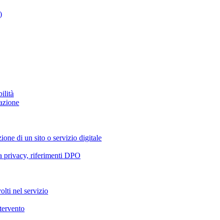
)
ilità
azione
ione di un sito o servizio digitale
va privacy, riferimenti DPO
olti nel servizio
ntervento