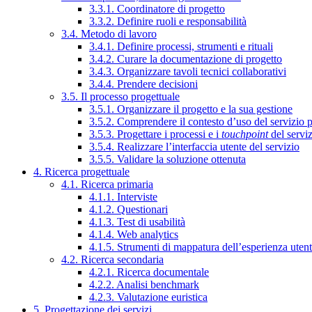
3.3.1. Coordinatore di progetto
3.3.2. Definire ruoli e responsabilità
3.4. Metodo di lavoro
3.4.1. Definire processi, strumenti e rituali
3.4.2. Curare la documentazione di progetto
3.4.3. Organizzare tavoli tecnici collaborativi
3.4.4. Prendere decisioni
3.5. Il processo progettuale
3.5.1. Organizzare il progetto e la sua gestione
3.5.2. Comprendere il contesto d’uso del servizio 
3.5.3. Progettare i processi e i
touchpoint
del servi
3.5.4. Realizzare l’interfaccia utente del servizio
3.5.5. Validare la soluzione ottenuta
4. Ricerca progettuale
4.1. Ricerca primaria
4.1.1. Interviste
4.1.2. Questionari
4.1.3. Test di usabilità
4.1.4. Web analytics
4.1.5. Strumenti di mappatura dell’esperienza uten
4.2. Ricerca secondaria
4.2.1. Ricerca documentale
4.2.2. Analisi benchmark
4.2.3. Valutazione euristica
5. Progettazione dei servizi