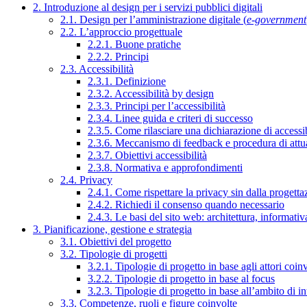
2. Introduzione al design per i servizi pubblici digitali
2.1. Design per l’amministrazione digitale (
e-government
2.2. L’approccio progettuale
2.2.1. Buone pratiche
2.2.2. Principi
2.3. Accessibilità
2.3.1. Definizione
2.3.2. Accessibilità by design
2.3.3. Principi per l’accessibilità
2.3.4. Linee guida e criteri di successo
2.3.5. Come rilasciare una dichiarazione di accessib
2.3.6. Meccanismo di feedback e procedura di attu
2.3.7. Obiettivi accessibilità
2.3.8. Normativa e approfondimenti
2.4. Privacy
2.4.1. Come rispettare la privacy sin dalla progettaz
2.4.2. Richiedi il consenso quando necessario
2.4.3. Le basi del sito web: architettura, informati
3. Pianificazione, gestione e strategia
3.1. Obiettivi del progetto
3.2. Tipologie di progetti
3.2.1. Tipologie di progetto in base agli attori coinv
3.2.2. Tipologie di progetto in base al focus
3.2.3. Tipologie di progetto in base all’ambito di i
3.3. Competenze, ruoli e figure coinvolte