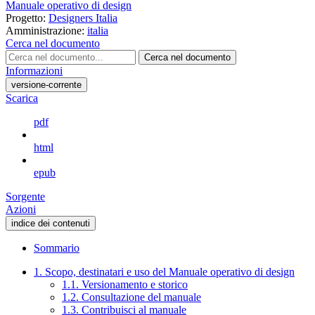
Manuale operativo di design
Progetto:
Designers Italia
Amministrazione:
italia
Cerca nel documento
Cerca nel documento
Informazioni
versione-corrente
Scarica
pdf
html
epub
Sorgente
Azioni
indice dei contenuti
Sommario
1. Scopo, destinatari e uso del Manuale operativo di design
1.1. Versionamento e storico
1.2. Consultazione del manuale
1.3. Contribuisci al manuale