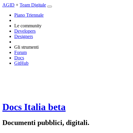
AGID
+
Team Digitale
Piano Triennale
Le community
Developers
Designers
Gli strumenti
Forum
Docs
GitHub
Docs Italia
beta
Documenti pubblici, digitali.