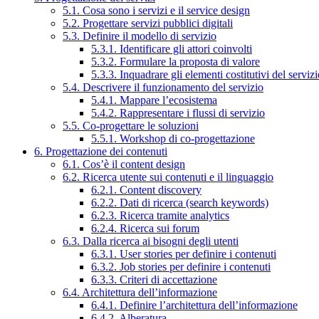
5.1. Cosa sono i servizi e il service design
5.2. Progettare servizi pubblici digitali
5.3. Definire il modello di servizio
5.3.1. Identificare gli attori coinvolti
5.3.2. Formulare la proposta di valore
5.3.3. Inquadrare gli elementi costitutivi del serviz
5.4. Descrivere il funzionamento del servizio
5.4.1. Mappare l’ecosistema
5.4.2. Rappresentare i flussi di servizio
5.5. Co-progettare le soluzioni
5.5.1. Workshop di co-progettazione
6. Progettazione dei contenuti
6.1. Cos’è il content design
6.2. Ricerca utente sui contenuti e il linguaggio
6.2.1. Content discovery
6.2.2. Dati di ricerca (search keywords)
6.2.3. Ricerca tramite analytics
6.2.4. Ricerca sui forum
6.3. Dalla ricerca ai bisogni degli utenti
6.3.1. User stories per definire i contenuti
6.3.2. Job stories per definire i contenuti
6.3.3. Criteri di accettazione
6.4. Architettura dell’informazione
6.4.1. Definire l’architettura dell’informazione
6.4.2. Alberatura