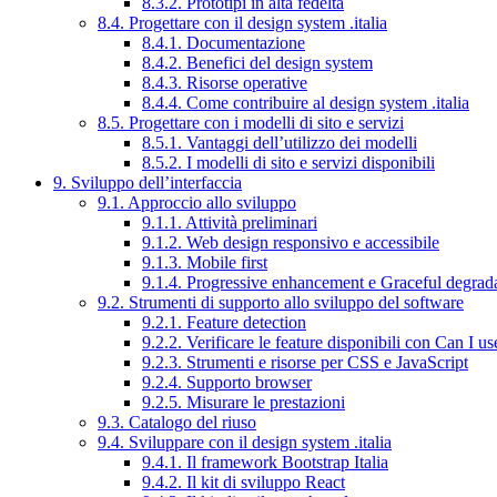
8.3.2. Prototipi in alta fedeltà
8.4. Progettare con il design system .italia
8.4.1. Documentazione
8.4.2. Benefici del design system
8.4.3. Risorse operative
8.4.4. Come contribuire al design system .italia
8.5. Progettare con i modelli di sito e servizi
8.5.1. Vantaggi dell’utilizzo dei modelli
8.5.2. I modelli di sito e servizi disponibili
9. Sviluppo dell’interfaccia
9.1. Approccio allo sviluppo
9.1.1. Attività preliminari
9.1.2. Web design responsivo e accessibile
9.1.3. Mobile first
9.1.4. Progressive enhancement e Graceful degrad
9.2. Strumenti di supporto allo sviluppo del software
9.2.1. Feature detection
9.2.2. Verificare le feature disponibili con Can I us
9.2.3. Strumenti e risorse per CSS e JavaScript
9.2.4. Supporto browser
9.2.5. Misurare le prestazioni
9.3. Catalogo del riuso
9.4. Sviluppare con il design system .italia
9.4.1. Il framework Bootstrap Italia
9.4.2. Il kit di sviluppo React