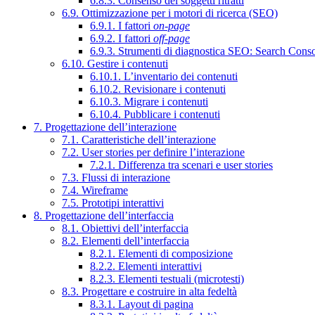
6.8.3. Consenso dei soggetti ritratti
6.9. Ottimizzazione per i motori di ricerca (SEO)
6.9.1. I fattori
on-page
6.9.2. I fattori
off-page
6.9.3. Strumenti di diagnostica SEO: Search Cons
6.10. Gestire i contenuti
6.10.1. L’inventario dei contenuti
6.10.2. Revisionare i contenuti
6.10.3. Migrare i contenuti
6.10.4. Pubblicare i contenuti
7. Progettazione dell’interazione
7.1. Caratteristiche dell’interazione
7.2. User stories per definire l’interazione
7.2.1. Differenza tra scenari e user stories
7.3. Flussi di interazione
7.4. Wireframe
7.5. Prototipi interattivi
8. Progettazione dell’interfaccia
8.1. Obiettivi dell’interfaccia
8.2. Elementi dell’interfaccia
8.2.1. Elementi di composizione
8.2.2. Elementi interattivi
8.2.3. Elementi testuali (microtesti)
8.3. Progettare e costruire in alta fedeltà
8.3.1. Layout di pagina