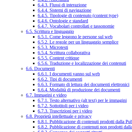
6.4.3. Flussi di interazione
6.4.4. Sistemi di navigazione
6.4.5. Tipologie di contenuto (content type)
6.4.6. Ontologie e standard
6.4.7. Vocabolari controllati e tassonomie
6.5. Scrittura e linguaggio
6.5.1. Come leggono le persone sul web
6.5.2. Le regole per un linguaggio semplice
6.5.3. Microtesti
6.5.4. Scrittura collaborativa
6.5.5. Content critique
6.5.6. Traduzione e localizzazione dei contenuti
6.6. Documenti
6.6.1. I documenti vanno sul web
6.6.2. Tipi di documenti
6.6.3. Formato di lettura dei documenti elettronici
6.6.4. Modalità di produzione dei documenti
6.7. Immagini e video
6.7.1. Testo alternativo (alt text) per le immagini
6.7.2. Sottotitoli per i video
6.7.3. Trascrizioni per i video
6.8. Proprietà intellettuale e privacy
6.8.1. Pubblicazione di contenuti prodotti dalla P
6.8.2. Pubblicazione di contenuti non prodotti dal