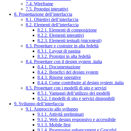
7.4. Wireframe
7.5. Prototipi interattivi
8. Progettazione dell’interfaccia
8.1. Obiettivi dell’interfaccia
8.2. Elementi dell’interfaccia
8.2.1. Elementi di composizione
8.2.2. Elementi interattivi
8.2.3. Elementi testuali (microtesti)
8.3. Progettare e costruire in alta fedeltà
8.3.1. Layout di pagina
8.3.2. Prototipi in alta fedeltà
8.4. Progettare con il design system .italia
8.4.1. Documentazione
8.4.2. Benefici del design system
8.4.3. Risorse operative
8.4.4. Come contribuire al design system .italia
8.5. Progettare con i modelli di sito e servizi
8.5.1. Vantaggi dell’utilizzo dei modelli
8.5.2. I modelli di sito e servizi disponibili
9. Sviluppo dell’interfaccia
9.1. Approccio allo sviluppo
9.1.1. Attività preliminari
9.1.2. Web design responsivo e accessibile
9.1.3. Mobile first
9.1.4. Progressive enhancement e Graceful