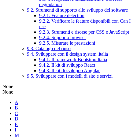
degradation
9.2. Strumenti di supporto allo sviluppo del software
9.2.1. Feature detection
9.2.2. Verificare le feature disponibili con Can I
use
9.2.3. Strumenti e risorse per CSS e JavaScript
9.2.4. Supporto browser
9.2.5. Misurare le prestazioni
9.3. Catalogo del riuso
9.4. Sviluppare con il design system .italia
9.4.1. Il framework Bootstrap Italia
9.4.2. Il kit di sviluppo React
9.4.3. Il kit di sviluppo Angular
9.5. Sviluppare con i modelli di sito e servizi
None
None
A
B
C
D
E
I
M