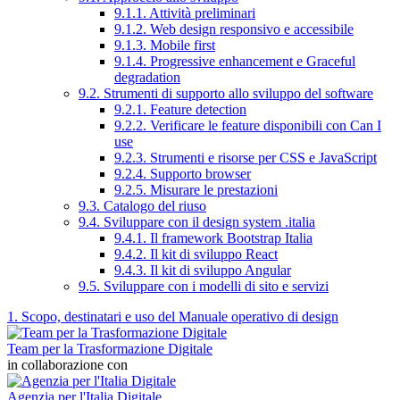
9.1.1. Attività preliminari
9.1.2. Web design responsivo e accessibile
9.1.3. Mobile first
9.1.4. Progressive enhancement e Graceful
degradation
9.2. Strumenti di supporto allo sviluppo del software
9.2.1. Feature detection
9.2.2. Verificare le feature disponibili con Can I
use
9.2.3. Strumenti e risorse per CSS e JavaScript
9.2.4. Supporto browser
9.2.5. Misurare le prestazioni
9.3. Catalogo del riuso
9.4. Sviluppare con il design system .italia
9.4.1. Il framework Bootstrap Italia
9.4.2. Il kit di sviluppo React
9.4.3. Il kit di sviluppo Angular
9.5. Sviluppare con i modelli di sito e servizi
1. Scopo, destinatari e uso del Manuale operativo di design
Team per la Trasformazione Digitale
in collaborazione con
Agenzia per l'Italia Digitale