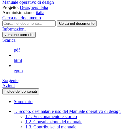
Manuale operativo di design
Progetto:
Designers Italia
Amministrazione:
italia
Cerca nel documento
Cerca nel documento
Informazioni
versione-corrente
Scarica
pdf
html
epub
Sorgente
Azioni
indice dei contenuti
Sommario
1. Scopo, destinatari e uso del Manuale operativo di design
1.1. Versionamento e storico
1.2. Consultazione del manuale
1.3. Contribuisci al manuale