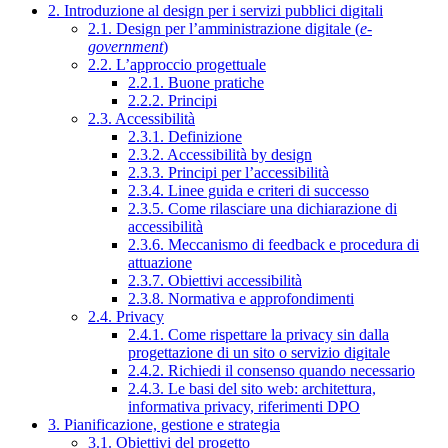
2. Introduzione al design per i servizi pubblici digitali
2.1. Design per l’amministrazione digitale (
e-
government
)
2.2. L’approccio progettuale
2.2.1. Buone pratiche
2.2.2. Principi
2.3. Accessibilità
2.3.1. Definizione
2.3.2. Accessibilità by design
2.3.3. Principi per l’accessibilità
2.3.4. Linee guida e criteri di successo
2.3.5. Come rilasciare una dichiarazione di
accessibilità
2.3.6. Meccanismo di feedback e procedura di
attuazione
2.3.7. Obiettivi accessibilità
2.3.8. Normativa e approfondimenti
2.4. Privacy
2.4.1. Come rispettare la privacy sin dalla
progettazione di un sito o servizio digitale
2.4.2. Richiedi il consenso quando necessario
2.4.3. Le basi del sito web: architettura,
informativa privacy, riferimenti DPO
3. Pianificazione, gestione e strategia
3.1. Obiettivi del progetto