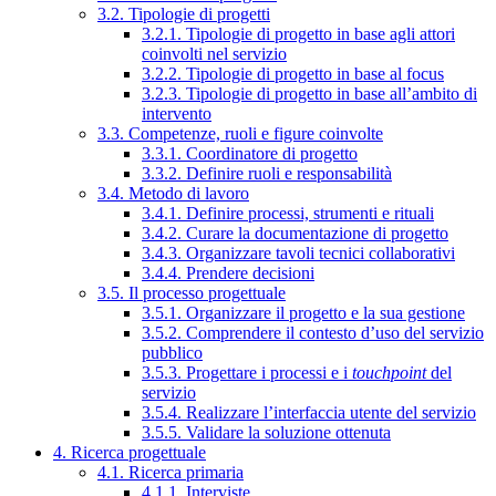
3.2. Tipologie di progetti
3.2.1. Tipologie di progetto in base agli attori
coinvolti nel servizio
3.2.2. Tipologie di progetto in base al focus
3.2.3. Tipologie di progetto in base all’ambito di
intervento
3.3. Competenze, ruoli e figure coinvolte
3.3.1. Coordinatore di progetto
3.3.2. Definire ruoli e responsabilità
3.4. Metodo di lavoro
3.4.1. Definire processi, strumenti e rituali
3.4.2. Curare la documentazione di progetto
3.4.3. Organizzare tavoli tecnici collaborativi
3.4.4. Prendere decisioni
3.5. Il processo progettuale
3.5.1. Organizzare il progetto e la sua gestione
3.5.2. Comprendere il contesto d’uso del servizio
pubblico
3.5.3. Progettare i processi e i
touchpoint
del
servizio
3.5.4. Realizzare l’interfaccia utente del servizio
3.5.5. Validare la soluzione ottenuta
4. Ricerca progettuale
4.1. Ricerca primaria
4.1.1. Interviste