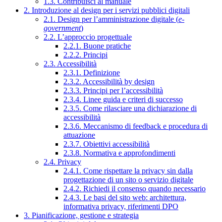
1.3. Contribuisci al manuale
2. Introduzione al design per i servizi pubblici digitali
2.1. Design per l’amministrazione digitale (
e-
government
)
2.2. L’approccio progettuale
2.2.1. Buone pratiche
2.2.2. Principi
2.3. Accessibilità
2.3.1. Definizione
2.3.2. Accessibilità by design
2.3.3. Principi per l’accessibilità
2.3.4. Linee guida e criteri di successo
2.3.5. Come rilasciare una dichiarazione di
accessibilità
2.3.6. Meccanismo di feedback e procedura di
attuazione
2.3.7. Obiettivi accessibilità
2.3.8. Normativa e approfondimenti
2.4. Privacy
2.4.1. Come rispettare la privacy sin dalla
progettazione di un sito o servizio digitale
2.4.2. Richiedi il consenso quando necessario
2.4.3. Le basi del sito web: architettura,
informativa privacy, riferimenti DPO
3. Pianificazione, gestione e strategia