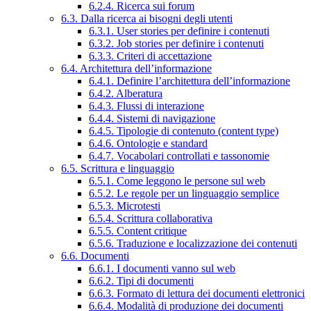
6.2.4. Ricerca sui forum
6.3. Dalla ricerca ai bisogni degli utenti
6.3.1. User stories per definire i contenuti
6.3.2. Job stories per definire i contenuti
6.3.3. Criteri di accettazione
6.4. Architettura dell’informazione
6.4.1. Definire l’architettura dell’informazione
6.4.2. Alberatura
6.4.3. Flussi di interazione
6.4.4. Sistemi di navigazione
6.4.5. Tipologie di contenuto (content type)
6.4.6. Ontologie e standard
6.4.7. Vocabolari controllati e tassonomie
6.5. Scrittura e linguaggio
6.5.1. Come leggono le persone sul web
6.5.2. Le regole per un linguaggio semplice
6.5.3. Microtesti
6.5.4. Scrittura collaborativa
6.5.5. Content critique
6.5.6. Traduzione e localizzazione dei contenuti
6.6. Documenti
6.6.1. I documenti vanno sul web
6.6.2. Tipi di documenti
6.6.3. Formato di lettura dei documenti elettronici
6.6.4. Modalità di produzione dei documenti