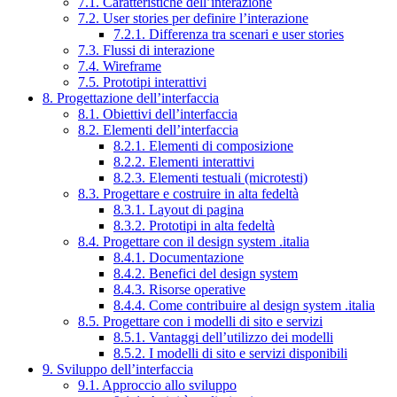
7.1. Caratteristiche dell’interazione
7.2. User stories per definire l’interazione
7.2.1. Differenza tra scenari e user stories
7.3. Flussi di interazione
7.4. Wireframe
7.5. Prototipi interattivi
8. Progettazione dell’interfaccia
8.1. Obiettivi dell’interfaccia
8.2. Elementi dell’interfaccia
8.2.1. Elementi di composizione
8.2.2. Elementi interattivi
8.2.3. Elementi testuali (microtesti)
8.3. Progettare e costruire in alta fedeltà
8.3.1. Layout di pagina
8.3.2. Prototipi in alta fedeltà
8.4. Progettare con il design system .italia
8.4.1. Documentazione
8.4.2. Benefici del design system
8.4.3. Risorse operative
8.4.4. Come contribuire al design system .italia
8.5. Progettare con i modelli di sito e servizi
8.5.1. Vantaggi dell’utilizzo dei modelli
8.5.2. I modelli di sito e servizi disponibili
9. Sviluppo dell’interfaccia
9.1. Approccio allo sviluppo