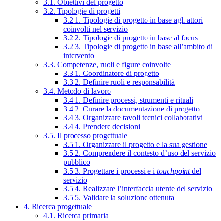
3.1. Obiettivi del progetto
3.2. Tipologie di progetti
3.2.1. Tipologie di progetto in base agli attori
coinvolti nel servizio
3.2.2. Tipologie di progetto in base al focus
3.2.3. Tipologie di progetto in base all’ambito di
intervento
3.3. Competenze, ruoli e figure coinvolte
3.3.1. Coordinatore di progetto
3.3.2. Definire ruoli e responsabilità
3.4. Metodo di lavoro
3.4.1. Definire processi, strumenti e rituali
3.4.2. Curare la documentazione di progetto
3.4.3. Organizzare tavoli tecnici collaborativi
3.4.4. Prendere decisioni
3.5. Il processo progettuale
3.5.1. Organizzare il progetto e la sua gestione
3.5.2. Comprendere il contesto d’uso del servizio
pubblico
3.5.3. Progettare i processi e i
touchpoint
del
servizio
3.5.4. Realizzare l’interfaccia utente del servizio
3.5.5. Validare la soluzione ottenuta
4. Ricerca progettuale
4.1. Ricerca primaria