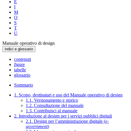
E
I
M
O
S
T
U
Manuale operativo di design
indici e glossario
contenuti
figure
tabelle
glossario
Sommario
1. Scopo, destinatari e uso del Manuale operativo di design
1.1. Versionamento e storico
1.2. Consultazione del manuale
1.3. Contribuisci al manuale
2. Introduzione al design per i servizi pubblici digitali
2.1. Design per l’amministrazione digitale (
e-
government
)