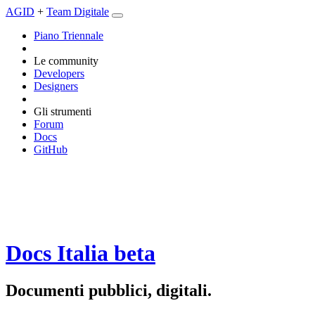
AGID
+
Team Digitale
Piano Triennale
Le community
Developers
Designers
Gli strumenti
Forum
Docs
GitHub
Docs Italia
beta
Documenti pubblici, digitali.