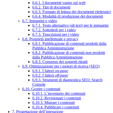
6.6.1. I documenti vanno sul web
6.6.2. Tipi di documenti
6.6.3. Formato di lettura dei documenti elettronici
6.6.4. Modalità di produzione dei documenti
6.7. Immagini e video
6.7.1. Testo alternativo (alt text) per le immagini
6.7.2. Sottotitoli per i video
6.7.3. Trascrizioni per i video
6.8. Proprietà intellettuale e privacy
6.8.1. Pubblicazione di contenuti prodotti dalla
Pubblica Amministrazione
6.8.2. Pubblicazione di contenuti non prodotti
dalla Pubblica Amministrazione
6.8.3. Consenso dei soggetti ritratti
6.9. Ottimizzazione per i motori di ricerca (SEO)
6.9.1. I fattori
on-page
6.9.2. I fattori
off-page
6.9.3. Strumenti di diagnostica SEO: Search
Console
6.10. Gestire i contenuti
6.10.1. L’inventario dei contenuti
6.10.2. Revisionare i contenuti
6.10.3. Migrare i contenuti
6.10.4. Pubblicare i contenuti
7. Progettazione dell’interazione