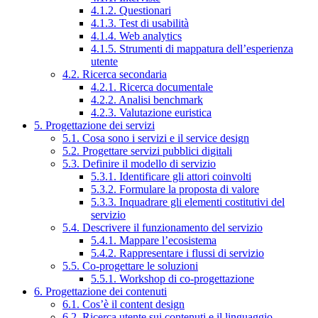
4.1.2. Questionari
4.1.3. Test di usabilità
4.1.4. Web analytics
4.1.5. Strumenti di mappatura dell’esperienza
utente
4.2. Ricerca secondaria
4.2.1. Ricerca documentale
4.2.2. Analisi benchmark
4.2.3. Valutazione euristica
5. Progettazione dei servizi
5.1. Cosa sono i servizi e il service design
5.2. Progettare servizi pubblici digitali
5.3. Definire il modello di servizio
5.3.1. Identificare gli attori coinvolti
5.3.2. Formulare la proposta di valore
5.3.3. Inquadrare gli elementi costitutivi del
servizio
5.4. Descrivere il funzionamento del servizio
5.4.1. Mappare l’ecosistema
5.4.2. Rappresentare i flussi di servizio
5.5. Co-progettare le soluzioni
5.5.1. Workshop di co-progettazione
6. Progettazione dei contenuti
6.1. Cos’è il content design
6.2. Ricerca utente sui contenuti e il linguaggio