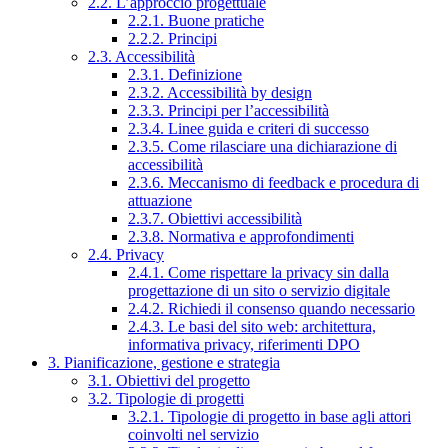
2.2. L’approccio progettuale
2.2.1. Buone pratiche
2.2.2. Principi
2.3. Accessibilità
2.3.1. Definizione
2.3.2. Accessibilità by design
2.3.3. Principi per l’accessibilità
2.3.4. Linee guida e criteri di successo
2.3.5. Come rilasciare una dichiarazione di
accessibilità
2.3.6. Meccanismo di feedback e procedura di
attuazione
2.3.7. Obiettivi accessibilità
2.3.8. Normativa e approfondimenti
2.4. Privacy
2.4.1. Come rispettare la privacy sin dalla
progettazione di un sito o servizio digitale
2.4.2. Richiedi il consenso quando necessario
2.4.3. Le basi del sito web: architettura,
informativa privacy, riferimenti DPO
3. Pianificazione, gestione e strategia
3.1. Obiettivi del progetto
3.2. Tipologie di progetti
3.2.1. Tipologie di progetto in base agli attori
coinvolti nel servizio