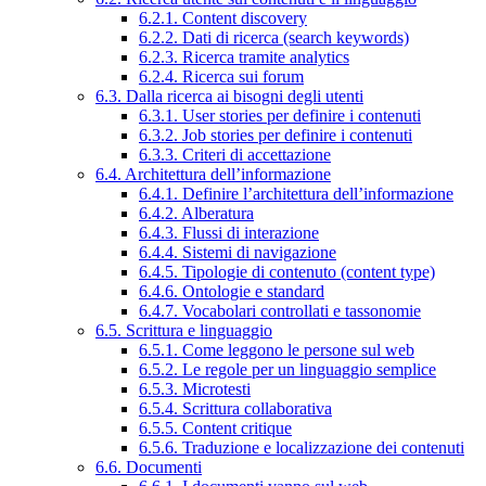
6.2.1. Content discovery
6.2.2. Dati di ricerca (search keywords)
6.2.3. Ricerca tramite analytics
6.2.4. Ricerca sui forum
6.3. Dalla ricerca ai bisogni degli utenti
6.3.1. User stories per definire i contenuti
6.3.2. Job stories per definire i contenuti
6.3.3. Criteri di accettazione
6.4. Architettura dell’informazione
6.4.1. Definire l’architettura dell’informazione
6.4.2. Alberatura
6.4.3. Flussi di interazione
6.4.4. Sistemi di navigazione
6.4.5. Tipologie di contenuto (content type)
6.4.6. Ontologie e standard
6.4.7. Vocabolari controllati e tassonomie
6.5. Scrittura e linguaggio
6.5.1. Come leggono le persone sul web
6.5.2. Le regole per un linguaggio semplice
6.5.3. Microtesti
6.5.4. Scrittura collaborativa
6.5.5. Content critique
6.5.6. Traduzione e localizzazione dei contenuti
6.6. Documenti