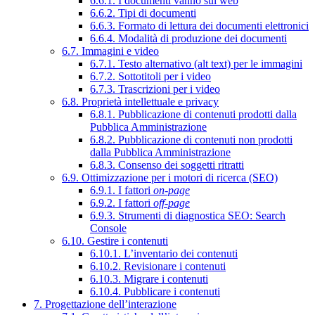
6.6.1. I documenti vanno sul web
6.6.2. Tipi di documenti
6.6.3. Formato di lettura dei documenti elettronici
6.6.4. Modalità di produzione dei documenti
6.7. Immagini e video
6.7.1. Testo alternativo (alt text) per le immagini
6.7.2. Sottotitoli per i video
6.7.3. Trascrizioni per i video
6.8. Proprietà intellettuale e privacy
6.8.1. Pubblicazione di contenuti prodotti dalla
Pubblica Amministrazione
6.8.2. Pubblicazione di contenuti non prodotti
dalla Pubblica Amministrazione
6.8.3. Consenso dei soggetti ritratti
6.9. Ottimizzazione per i motori di ricerca (SEO)
6.9.1. I fattori
on-page
6.9.2. I fattori
off-page
6.9.3. Strumenti di diagnostica SEO: Search
Console
6.10. Gestire i contenuti
6.10.1. L’inventario dei contenuti
6.10.2. Revisionare i contenuti
6.10.3. Migrare i contenuti
6.10.4. Pubblicare i contenuti
7. Progettazione dell’interazione