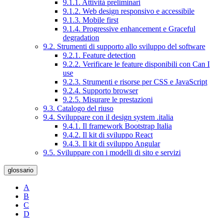
9.1.1. Attività preliminari
9.1.2. Web design responsivo e accessibile
9.1.3. Mobile first
9.1.4. Progressive enhancement e Graceful
degradation
9.2. Strumenti di supporto allo sviluppo del software
9.2.1. Feature detection
9.2.2. Verificare le feature disponibili con Can I
use
9.2.3. Strumenti e risorse per CSS e JavaScript
9.2.4. Supporto browser
9.2.5. Misurare le prestazioni
9.3. Catalogo del riuso
9.4. Sviluppare con il design system .italia
9.4.1. Il framework Bootstrap Italia
9.4.2. Il kit di sviluppo React
9.4.3. Il kit di sviluppo Angular
9.5. Sviluppare con i modelli di sito e servizi
glossario
A
B
C
D