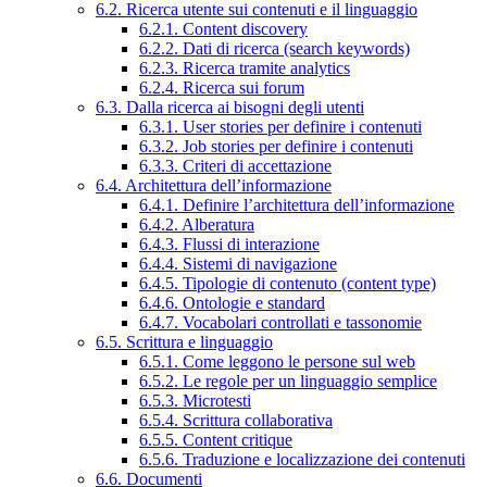
6.2. Ricerca utente sui contenuti e il linguaggio
6.2.1. Content discovery
6.2.2. Dati di ricerca (search keywords)
6.2.3. Ricerca tramite analytics
6.2.4. Ricerca sui forum
6.3. Dalla ricerca ai bisogni degli utenti
6.3.1. User stories per definire i contenuti
6.3.2. Job stories per definire i contenuti
6.3.3. Criteri di accettazione
6.4. Architettura dell’informazione
6.4.1. Definire l’architettura dell’informazione
6.4.2. Alberatura
6.4.3. Flussi di interazione
6.4.4. Sistemi di navigazione
6.4.5. Tipologie di contenuto (content type)
6.4.6. Ontologie e standard
6.4.7. Vocabolari controllati e tassonomie
6.5. Scrittura e linguaggio
6.5.1. Come leggono le persone sul web
6.5.2. Le regole per un linguaggio semplice
6.5.3. Microtesti
6.5.4. Scrittura collaborativa
6.5.5. Content critique
6.5.6. Traduzione e localizzazione dei contenuti
6.6. Documenti