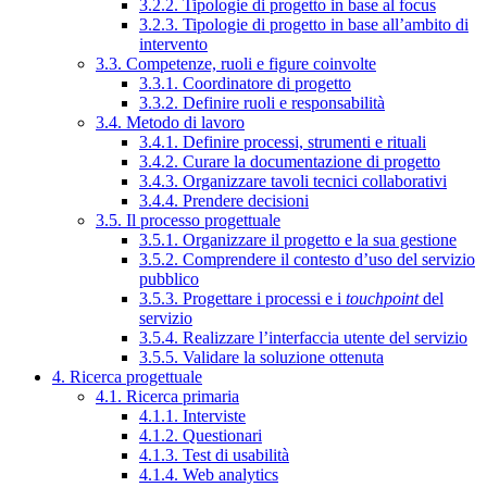
3.2.2. Tipologie di progetto in base al focus
3.2.3. Tipologie di progetto in base all’ambito di
intervento
3.3. Competenze, ruoli e figure coinvolte
3.3.1. Coordinatore di progetto
3.3.2. Definire ruoli e responsabilità
3.4. Metodo di lavoro
3.4.1. Definire processi, strumenti e rituali
3.4.2. Curare la documentazione di progetto
3.4.3. Organizzare tavoli tecnici collaborativi
3.4.4. Prendere decisioni
3.5. Il processo progettuale
3.5.1. Organizzare il progetto e la sua gestione
3.5.2. Comprendere il contesto d’uso del servizio
pubblico
3.5.3. Progettare i processi e i
touchpoint
del
servizio
3.5.4. Realizzare l’interfaccia utente del servizio
3.5.5. Validare la soluzione ottenuta
4. Ricerca progettuale
4.1. Ricerca primaria
4.1.1. Interviste
4.1.2. Questionari
4.1.3. Test di usabilità
4.1.4. Web analytics