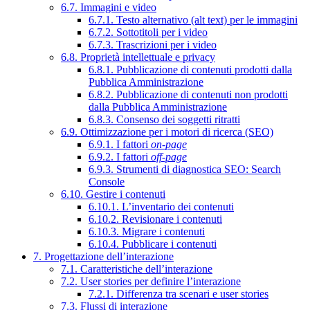
6.7. Immagini e video
6.7.1. Testo alternativo (alt text) per le immagini
6.7.2. Sottotitoli per i video
6.7.3. Trascrizioni per i video
6.8. Proprietà intellettuale e privacy
6.8.1. Pubblicazione di contenuti prodotti dalla
Pubblica Amministrazione
6.8.2. Pubblicazione di contenuti non prodotti
dalla Pubblica Amministrazione
6.8.3. Consenso dei soggetti ritratti
6.9. Ottimizzazione per i motori di ricerca (SEO)
6.9.1. I fattori
on-page
6.9.2. I fattori
off-page
6.9.3. Strumenti di diagnostica SEO: Search
Console
6.10. Gestire i contenuti
6.10.1. L’inventario dei contenuti
6.10.2. Revisionare i contenuti
6.10.3. Migrare i contenuti
6.10.4. Pubblicare i contenuti
7. Progettazione dell’interazione
7.1. Caratteristiche dell’interazione
7.2. User stories per definire l’interazione
7.2.1. Differenza tra scenari e user stories
7.3. Flussi di interazione