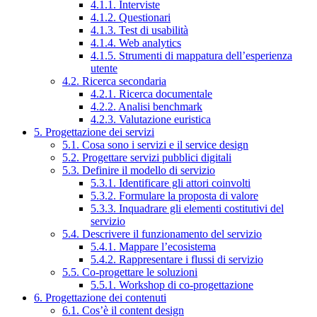
4.1.1. Interviste
4.1.2. Questionari
4.1.3. Test di usabilità
4.1.4. Web analytics
4.1.5. Strumenti di mappatura dell’esperienza
utente
4.2. Ricerca secondaria
4.2.1. Ricerca documentale
4.2.2. Analisi benchmark
4.2.3. Valutazione euristica
5. Progettazione dei servizi
5.1. Cosa sono i servizi e il service design
5.2. Progettare servizi pubblici digitali
5.3. Definire il modello di servizio
5.3.1. Identificare gli attori coinvolti
5.3.2. Formulare la proposta di valore
5.3.3. Inquadrare gli elementi costitutivi del
servizio
5.4. Descrivere il funzionamento del servizio
5.4.1. Mappare l’ecosistema
5.4.2. Rappresentare i flussi di servizio
5.5. Co-progettare le soluzioni
5.5.1. Workshop di co-progettazione
6. Progettazione dei contenuti
6.1. Cos’è il content design