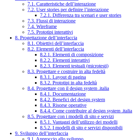
7.1. Caratteristiche dell’interazione
7.2. User stories per definire l’interazione
7.2.1. Differenza tra scenari e user stories
7.3. Flussi di interazione
7.4. Wireframe
7.5. Prototipi interattivi
8. Progettazione dell’interfaccia
8.1. Obiettivi dell’interfaccia
8.2. Elementi dell’interfaccia
8.2.1. Elementi di composizione
8.2.2. Elementi interattivi
8.2.3. Elementi testuali (microtesti)
8.3. Progettare e costruire in alta fedeltà
8.3.1. Layout di pagina
8.3.2. Prototipi in alta fedeltà
8.4. Progettare con il design system .italia
8.4.1. Documentazione
8.4.2. Benefici del design system
8.4.3. Risorse operative
8.4.4. Come contribuire al design system .italia
8.5. Progettare con i modelli di sito e servizi
8.5.1. Vantaggi dell’utilizzo dei modelli
8.5.2. I modelli di sito e servizi disponibili
9. Sviluppo dell’interfaccia
9.1. Approccio allo sviluppo