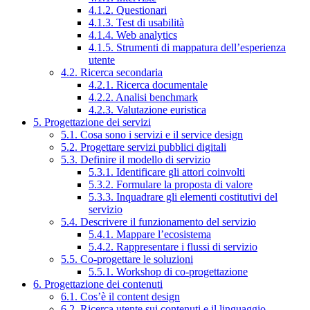
4.1.2. Questionari
4.1.3. Test di usabilità
4.1.4. Web analytics
4.1.5. Strumenti di mappatura dell’esperienza
utente
4.2. Ricerca secondaria
4.2.1. Ricerca documentale
4.2.2. Analisi benchmark
4.2.3. Valutazione euristica
5. Progettazione dei servizi
5.1. Cosa sono i servizi e il service design
5.2. Progettare servizi pubblici digitali
5.3. Definire il modello di servizio
5.3.1. Identificare gli attori coinvolti
5.3.2. Formulare la proposta di valore
5.3.3. Inquadrare gli elementi costitutivi del
servizio
5.4. Descrivere il funzionamento del servizio
5.4.1. Mappare l’ecosistema
5.4.2. Rappresentare i flussi di servizio
5.5. Co-progettare le soluzioni
5.5.1. Workshop di co-progettazione
6. Progettazione dei contenuti
6.1. Cos’è il content design
6.2. Ricerca utente sui contenuti e il linguaggio