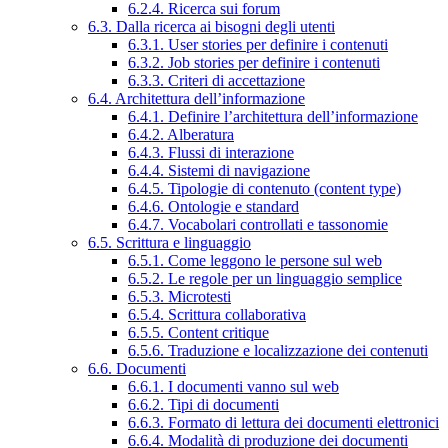
6.2.4. Ricerca sui forum
6.3. Dalla ricerca ai bisogni degli utenti
6.3.1. User stories per definire i contenuti
6.3.2. Job stories per definire i contenuti
6.3.3. Criteri di accettazione
6.4. Architettura dell’informazione
6.4.1. Definire l’architettura dell’informazione
6.4.2. Alberatura
6.4.3. Flussi di interazione
6.4.4. Sistemi di navigazione
6.4.5. Tipologie di contenuto (content type)
6.4.6. Ontologie e standard
6.4.7. Vocabolari controllati e tassonomie
6.5. Scrittura e linguaggio
6.5.1. Come leggono le persone sul web
6.5.2. Le regole per un linguaggio semplice
6.5.3. Microtesti
6.5.4. Scrittura collaborativa
6.5.5. Content critique
6.5.6. Traduzione e localizzazione dei contenuti
6.6. Documenti
6.6.1. I documenti vanno sul web
6.6.2. Tipi di documenti
6.6.3. Formato di lettura dei documenti elettronici
6.6.4. Modalità di produzione dei documenti