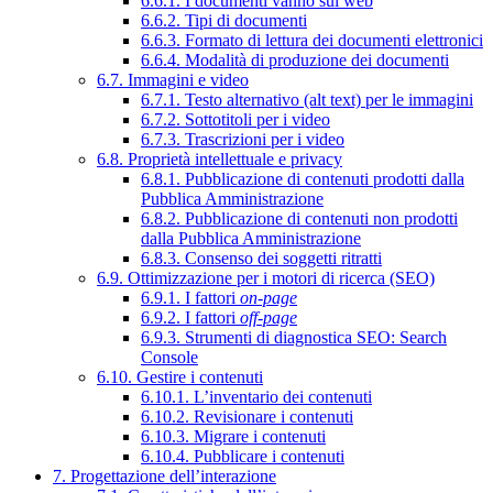
6.6.1. I documenti vanno sul web
6.6.2. Tipi di documenti
6.6.3. Formato di lettura dei documenti elettronici
6.6.4. Modalità di produzione dei documenti
6.7. Immagini e video
6.7.1. Testo alternativo (alt text) per le immagini
6.7.2. Sottotitoli per i video
6.7.3. Trascrizioni per i video
6.8. Proprietà intellettuale e privacy
6.8.1. Pubblicazione di contenuti prodotti dalla
Pubblica Amministrazione
6.8.2. Pubblicazione di contenuti non prodotti
dalla Pubblica Amministrazione
6.8.3. Consenso dei soggetti ritratti
6.9. Ottimizzazione per i motori di ricerca (SEO)
6.9.1. I fattori
on-page
6.9.2. I fattori
off-page
6.9.3. Strumenti di diagnostica SEO: Search
Console
6.10. Gestire i contenuti
6.10.1. L’inventario dei contenuti
6.10.2. Revisionare i contenuti
6.10.3. Migrare i contenuti
6.10.4. Pubblicare i contenuti
7. Progettazione dell’interazione