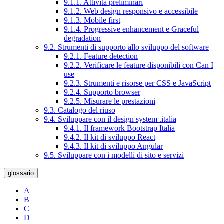
9.1.1. Attività preliminari
9.1.2. Web design responsivo e accessibile
9.1.3. Mobile first
9.1.4. Progressive enhancement e Graceful
degradation
9.2. Strumenti di supporto allo sviluppo del software
9.2.1. Feature detection
9.2.2. Verificare le feature disponibili con Can I
use
9.2.3. Strumenti e risorse per CSS e JavaScript
9.2.4. Supporto browser
9.2.5. Misurare le prestazioni
9.3. Catalogo del riuso
9.4. Sviluppare con il design system .italia
9.4.1. Il framework Bootstrap Italia
9.4.2. Il kit di sviluppo React
9.4.3. Il kit di sviluppo Angular
9.5. Sviluppare con i modelli di sito e servizi
glossario
A
B
C
D