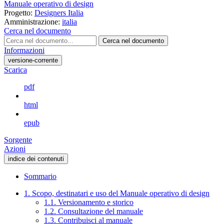
Manuale operativo di design
Progetto:
Designers Italia
Amministrazione:
italia
Cerca nel documento
Cerca nel documento
Informazioni
versione-corrente
Scarica
pdf
html
epub
Sorgente
Azioni
indice dei contenuti
Sommario
1. Scopo, destinatari e uso del Manuale operativo di design
1.1. Versionamento e storico
1.2. Consultazione del manuale
1.3. Contribuisci al manuale