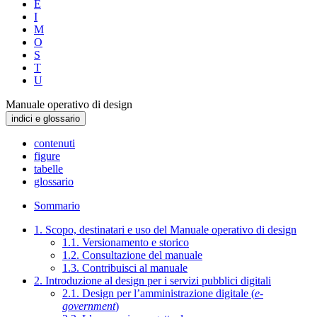
E
I
M
O
S
T
U
Manuale operativo di design
indici e glossario
contenuti
figure
tabelle
glossario
Sommario
1. Scopo, destinatari e uso del Manuale operativo di design
1.1. Versionamento e storico
1.2. Consultazione del manuale
1.3. Contribuisci al manuale
2. Introduzione al design per i servizi pubblici digitali
2.1. Design per l’amministrazione digitale (
e-
government
)