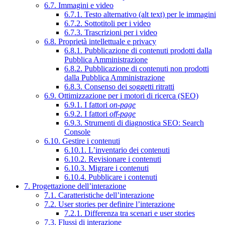
6.7. Immagini e video
6.7.1. Testo alternativo (alt text) per le immagini
6.7.2. Sottotitoli per i video
6.7.3. Trascrizioni per i video
6.8. Proprietà intellettuale e privacy
6.8.1. Pubblicazione di contenuti prodotti dalla
Pubblica Amministrazione
6.8.2. Pubblicazione di contenuti non prodotti
dalla Pubblica Amministrazione
6.8.3. Consenso dei soggetti ritratti
6.9. Ottimizzazione per i motori di ricerca (SEO)
6.9.1. I fattori
on-page
6.9.2. I fattori
off-page
6.9.3. Strumenti di diagnostica SEO: Search
Console
6.10. Gestire i contenuti
6.10.1. L’inventario dei contenuti
6.10.2. Revisionare i contenuti
6.10.3. Migrare i contenuti
6.10.4. Pubblicare i contenuti
7. Progettazione dell’interazione
7.1. Caratteristiche dell’interazione
7.2. User stories per definire l’interazione
7.2.1. Differenza tra scenari e user stories
7.3. Flussi di interazione