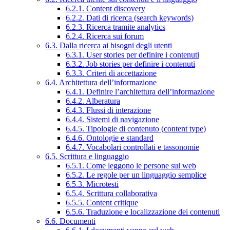
6.2.1. Content discovery
6.2.2. Dati di ricerca (search keywords)
6.2.3. Ricerca tramite analytics
6.2.4. Ricerca sui forum
6.3. Dalla ricerca ai bisogni degli utenti
6.3.1. User stories per definire i contenuti
6.3.2. Job stories per definire i contenuti
6.3.3. Criteri di accettazione
6.4. Architettura dell’informazione
6.4.1. Definire l’architettura dell’informazione
6.4.2. Alberatura
6.4.3. Flussi di interazione
6.4.4. Sistemi di navigazione
6.4.5. Tipologie di contenuto (content type)
6.4.6. Ontologie e standard
6.4.7. Vocabolari controllati e tassonomie
6.5. Scrittura e linguaggio
6.5.1. Come leggono le persone sul web
6.5.2. Le regole per un linguaggio semplice
6.5.3. Microtesti
6.5.4. Scrittura collaborativa
6.5.5. Content critique
6.5.6. Traduzione e localizzazione dei contenuti
6.6. Documenti