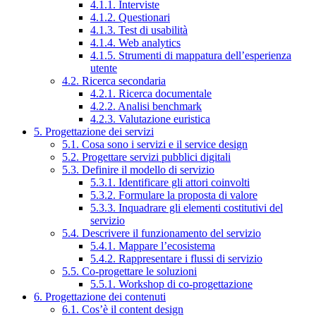
4.1.1. Interviste
4.1.2. Questionari
4.1.3. Test di usabilità
4.1.4. Web analytics
4.1.5. Strumenti di mappatura dell’esperienza
utente
4.2. Ricerca secondaria
4.2.1. Ricerca documentale
4.2.2. Analisi benchmark
4.2.3. Valutazione euristica
5. Progettazione dei servizi
5.1. Cosa sono i servizi e il service design
5.2. Progettare servizi pubblici digitali
5.3. Definire il modello di servizio
5.3.1. Identificare gli attori coinvolti
5.3.2. Formulare la proposta di valore
5.3.3. Inquadrare gli elementi costitutivi del
servizio
5.4. Descrivere il funzionamento del servizio
5.4.1. Mappare l’ecosistema
5.4.2. Rappresentare i flussi di servizio
5.5. Co-progettare le soluzioni
5.5.1. Workshop di co-progettazione
6. Progettazione dei contenuti
6.1. Cos’è il content design