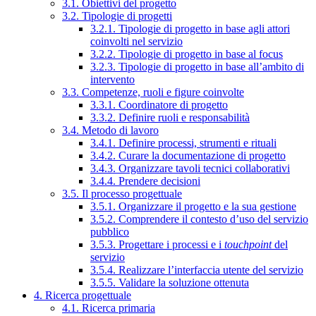
3.1. Obiettivi del progetto
3.2. Tipologie di progetti
3.2.1. Tipologie di progetto in base agli attori
coinvolti nel servizio
3.2.2. Tipologie di progetto in base al focus
3.2.3. Tipologie di progetto in base all’ambito di
intervento
3.3. Competenze, ruoli e figure coinvolte
3.3.1. Coordinatore di progetto
3.3.2. Definire ruoli e responsabilità
3.4. Metodo di lavoro
3.4.1. Definire processi, strumenti e rituali
3.4.2. Curare la documentazione di progetto
3.4.3. Organizzare tavoli tecnici collaborativi
3.4.4. Prendere decisioni
3.5. Il processo progettuale
3.5.1. Organizzare il progetto e la sua gestione
3.5.2. Comprendere il contesto d’uso del servizio
pubblico
3.5.3. Progettare i processi e i
touchpoint
del
servizio
3.5.4. Realizzare l’interfaccia utente del servizio
3.5.5. Validare la soluzione ottenuta
4. Ricerca progettuale
4.1. Ricerca primaria