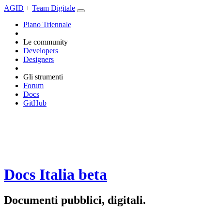
AGID
+
Team Digitale
Piano Triennale
Le community
Developers
Designers
Gli strumenti
Forum
Docs
GitHub
Docs Italia
beta
Documenti pubblici, digitali.