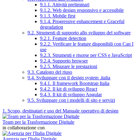
9.1.1. Attività preliminari
9.1.2. Web design responsivo e accessibile
9.1.3. Mobile first
9.1.4. Progressive enhancement e Graceful
degradation
9.2. Strumenti di supporto allo sviluppo del software
9.2.1. Feature detection
9.2.2. Verificare le feature disponibili con Can I
use
9.2.3. Strumenti e risorse per CSS e JavaScript
9.2.4. Supporto browser
9.2.5. Misurare le prestazioni
9.3. Catalogo del riuso
9.4. Sviluppare con il design system .italia
9.4.1. Il framework Bootstrap Italia
9.4.2. Il kit di sviluppo React
9.4.3. Il kit di sviluppo Angular
9.5. Sviluppare con i modelli di sito e servizi
1. Scopo, destinatari e uso del Manuale operativo di design
Team per la Trasformazione Digitale
in collaborazione con
Agenzia per l'Italia Digitale