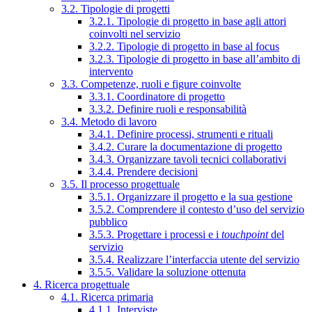
3.2. Tipologie di progetti
3.2.1. Tipologie di progetto in base agli attori
coinvolti nel servizio
3.2.2. Tipologie di progetto in base al focus
3.2.3. Tipologie di progetto in base all’ambito di
intervento
3.3. Competenze, ruoli e figure coinvolte
3.3.1. Coordinatore di progetto
3.3.2. Definire ruoli e responsabilità
3.4. Metodo di lavoro
3.4.1. Definire processi, strumenti e rituali
3.4.2. Curare la documentazione di progetto
3.4.3. Organizzare tavoli tecnici collaborativi
3.4.4. Prendere decisioni
3.5. Il processo progettuale
3.5.1. Organizzare il progetto e la sua gestione
3.5.2. Comprendere il contesto d’uso del servizio
pubblico
3.5.3. Progettare i processi e i
touchpoint
del
servizio
3.5.4. Realizzare l’interfaccia utente del servizio
3.5.5. Validare la soluzione ottenuta
4. Ricerca progettuale
4.1. Ricerca primaria
4.1.1. Interviste