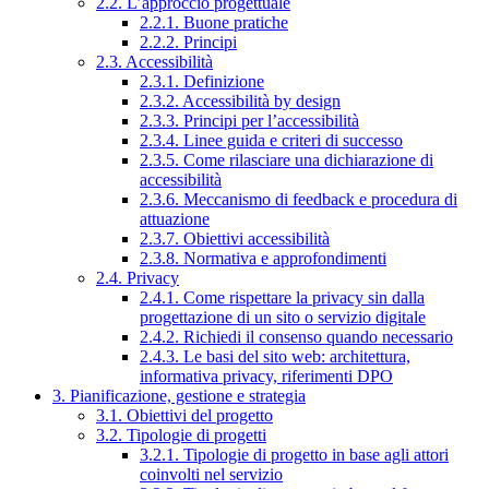
2.2. L’approccio progettuale
2.2.1. Buone pratiche
2.2.2. Principi
2.3. Accessibilità
2.3.1. Definizione
2.3.2. Accessibilità by design
2.3.3. Principi per l’accessibilità
2.3.4. Linee guida e criteri di successo
2.3.5. Come rilasciare una dichiarazione di
accessibilità
2.3.6. Meccanismo di feedback e procedura di
attuazione
2.3.7. Obiettivi accessibilità
2.3.8. Normativa e approfondimenti
2.4. Privacy
2.4.1. Come rispettare la privacy sin dalla
progettazione di un sito o servizio digitale
2.4.2. Richiedi il consenso quando necessario
2.4.3. Le basi del sito web: architettura,
informativa privacy, riferimenti DPO
3. Pianificazione, gestione e strategia
3.1. Obiettivi del progetto
3.2. Tipologie di progetti
3.2.1. Tipologie di progetto in base agli attori
coinvolti nel servizio