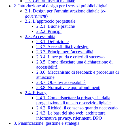
1.3. Contribuisci al manuale
2. Introduzione al design per i servizi pubblici digitali
2.1. Design per l’amministrazione digitale (
e-
government
)
2.2. L’approccio progettuale
2.2.1. Buone pratiche
2.2.2. Principi
2.3. Accessibilità
2.3.1. Definizione
2.3.2. Accessibilità by design
2.3.3. Principi per l’accessibilità
2.3.4. Linee guida e criteri di successo
2.3.5. Come rilasciare una dichiarazione di
accessibilità
2.3.6. Meccanismo di feedback e procedura di
attuazione
2.3.7. Obiettivi accessibilità
2.3.8. Normativa e approfondimenti
2.4. Privacy
2.4.1. Come rispettare la privacy sin dalla
progettazione di un sito o servizio digitale
2.4.2. Richiedi il consenso quando necessario
2.4.3. Le basi del sito web: architettura,
informativa privacy, riferimenti DPO
3. Pianificazione, gestione e strategia