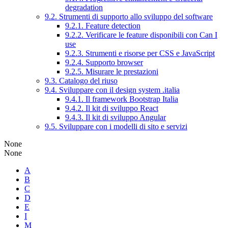
degradation
9.2. Strumenti di supporto allo sviluppo del software
9.2.1. Feature detection
9.2.2. Verificare le feature disponibili con Can I
use
9.2.3. Strumenti e risorse per CSS e JavaScript
9.2.4. Supporto browser
9.2.5. Misurare le prestazioni
9.3. Catalogo del riuso
9.4. Sviluppare con il design system .italia
9.4.1. Il framework Bootstrap Italia
9.4.2. Il kit di sviluppo React
9.4.3. Il kit di sviluppo Angular
9.5. Sviluppare con i modelli di sito e servizi
None
None
A
B
C
D
E
I
M