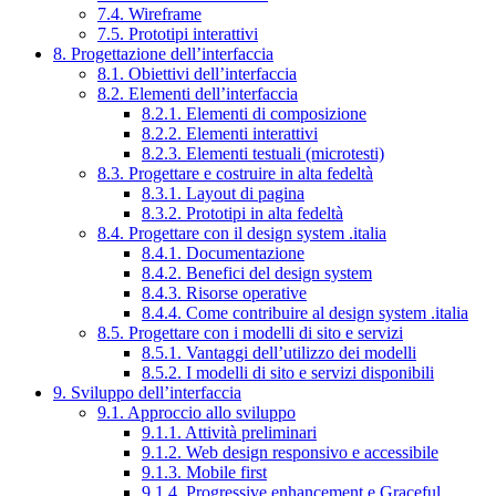
7.4. Wireframe
7.5. Prototipi interattivi
8. Progettazione dell’interfaccia
8.1. Obiettivi dell’interfaccia
8.2. Elementi dell’interfaccia
8.2.1. Elementi di composizione
8.2.2. Elementi interattivi
8.2.3. Elementi testuali (microtesti)
8.3. Progettare e costruire in alta fedeltà
8.3.1. Layout di pagina
8.3.2. Prototipi in alta fedeltà
8.4. Progettare con il design system .italia
8.4.1. Documentazione
8.4.2. Benefici del design system
8.4.3. Risorse operative
8.4.4. Come contribuire al design system .italia
8.5. Progettare con i modelli di sito e servizi
8.5.1. Vantaggi dell’utilizzo dei modelli
8.5.2. I modelli di sito e servizi disponibili
9. Sviluppo dell’interfaccia
9.1. Approccio allo sviluppo
9.1.1. Attività preliminari
9.1.2. Web design responsivo e accessibile
9.1.3. Mobile first
9.1.4. Progressive enhancement e Graceful