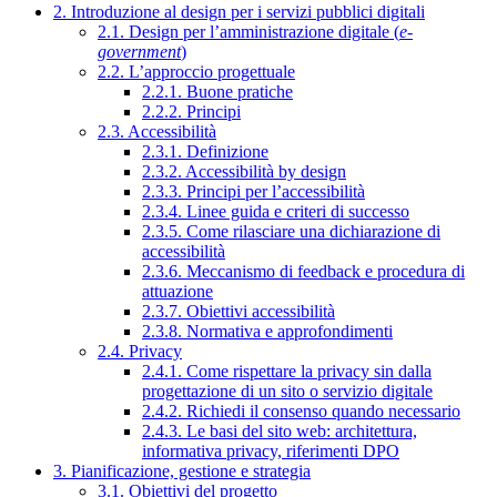
2. Introduzione al design per i servizi pubblici digitali
2.1. Design per l’amministrazione digitale (
e-
government
)
2.2. L’approccio progettuale
2.2.1. Buone pratiche
2.2.2. Principi
2.3. Accessibilità
2.3.1. Definizione
2.3.2. Accessibilità by design
2.3.3. Principi per l’accessibilità
2.3.4. Linee guida e criteri di successo
2.3.5. Come rilasciare una dichiarazione di
accessibilità
2.3.6. Meccanismo di feedback e procedura di
attuazione
2.3.7. Obiettivi accessibilità
2.3.8. Normativa e approfondimenti
2.4. Privacy
2.4.1. Come rispettare la privacy sin dalla
progettazione di un sito o servizio digitale
2.4.2. Richiedi il consenso quando necessario
2.4.3. Le basi del sito web: architettura,
informativa privacy, riferimenti DPO
3. Pianificazione, gestione e strategia
3.1. Obiettivi del progetto