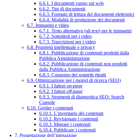
6.6.1. I documenti vanno sul web
6.6.2. Tipi di documenti
6.6.3. Formato di lettura dei documenti elettronici
6.6.4. Modalità di produzione dei documenti
6.7. Immagini e video
6.7.1. Testo alternativo (alt text) per le immagini
6.7.2. Sottotitoli per i video
6.7.3. Trascrizioni per i video
6.8. Proprietà intellettuale e privacy
6.8.1. Pubblicazione di contenuti prodotti dalla
Pubblica Amministrazione
6.8.2. Pubblicazione di contenuti non prodotti
dalla Pubblica Amministrazione
6.8.3. Consenso dei soggetti ritratti
6.9. Ottimizzazione per i motori di ricerca (SEO)
6.9.1. I fattori
on-page
6.9.2. I fattori
off-page
6.9.3. Strumenti di diagnostica SEO: Search
Console
6.10. Gestire i contenuti
6.10.1. L’inventario dei contenuti
6.10.2. Revisionare i contenuti
6.10.3. Migrare i contenuti
6.10.4. Pubblicare i contenuti
7. Progettazione dell’interazione