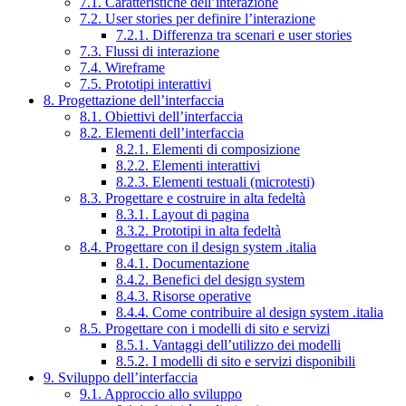
7.1. Caratteristiche dell’interazione
7.2. User stories per definire l’interazione
7.2.1. Differenza tra scenari e user stories
7.3. Flussi di interazione
7.4. Wireframe
7.5. Prototipi interattivi
8. Progettazione dell’interfaccia
8.1. Obiettivi dell’interfaccia
8.2. Elementi dell’interfaccia
8.2.1. Elementi di composizione
8.2.2. Elementi interattivi
8.2.3. Elementi testuali (microtesti)
8.3. Progettare e costruire in alta fedeltà
8.3.1. Layout di pagina
8.3.2. Prototipi in alta fedeltà
8.4. Progettare con il design system .italia
8.4.1. Documentazione
8.4.2. Benefici del design system
8.4.3. Risorse operative
8.4.4. Come contribuire al design system .italia
8.5. Progettare con i modelli di sito e servizi
8.5.1. Vantaggi dell’utilizzo dei modelli
8.5.2. I modelli di sito e servizi disponibili
9. Sviluppo dell’interfaccia
9.1. Approccio allo sviluppo