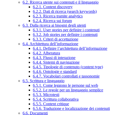
6.2. Ricerca utente sui contenuti e il linguaggio
6.2.1. Content discovery
6.2.2. Dati di ricerca (search keywords)
6.2.3. Ricerca tramite analytics
6.2.4. Ricerca sui forum
6.3. Dalla ricerca ai bisogni degli utenti
6.3.1. User stories per definire i contenuti
6.3.2. Job stories per definire i contenuti
6.3.3. Criteri di accettazione
6.4. Architettura dell’informazione
6.4.1. Definire l’architettura dell’informazione
6.4.2. Alberatura
6.4.3. Flussi di interazione
6.4.4. Sistemi di navigazione
6.4.5. Tipologie di contenuto (content type)
6.4.6. Ontologie e standard
6.4.7. Vocabolari controllati e tassonomie
6.5. Scrittura e linguaggio
6.5.1. Come leggono le persone sul web
6.5.2. Le regole per un linguaggio semplice
6.5.3. Microtesti
6.5.4. Scrittura collaborativa
6.5.5. Content critique
6.5.6. Traduzione e localizzazione dei contenuti
6.6. Documenti