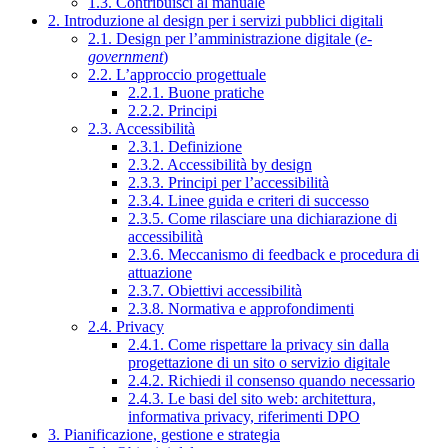
1.3. Contribuisci al manuale
2. Introduzione al design per i servizi pubblici digitali
2.1. Design per l’amministrazione digitale (
e-
government
)
2.2. L’approccio progettuale
2.2.1. Buone pratiche
2.2.2. Principi
2.3. Accessibilità
2.3.1. Definizione
2.3.2. Accessibilità by design
2.3.3. Principi per l’accessibilità
2.3.4. Linee guida e criteri di successo
2.3.5. Come rilasciare una dichiarazione di
accessibilità
2.3.6. Meccanismo di feedback e procedura di
attuazione
2.3.7. Obiettivi accessibilità
2.3.8. Normativa e approfondimenti
2.4. Privacy
2.4.1. Come rispettare la privacy sin dalla
progettazione di un sito o servizio digitale
2.4.2. Richiedi il consenso quando necessario
2.4.3. Le basi del sito web: architettura,
informativa privacy, riferimenti DPO
3. Pianificazione, gestione e strategia