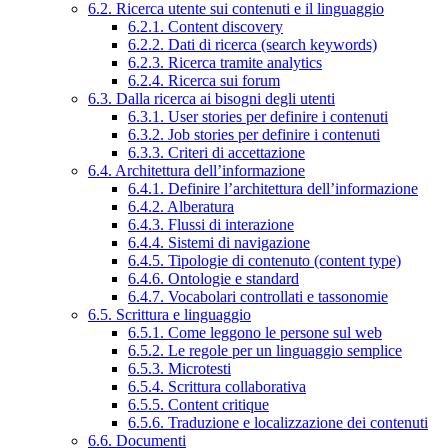
6.2. Ricerca utente sui contenuti e il linguaggio
6.2.1. Content discovery
6.2.2. Dati di ricerca (search keywords)
6.2.3. Ricerca tramite analytics
6.2.4. Ricerca sui forum
6.3. Dalla ricerca ai bisogni degli utenti
6.3.1. User stories per definire i contenuti
6.3.2. Job stories per definire i contenuti
6.3.3. Criteri di accettazione
6.4. Architettura dell’informazione
6.4.1. Definire l’architettura dell’informazione
6.4.2. Alberatura
6.4.3. Flussi di interazione
6.4.4. Sistemi di navigazione
6.4.5. Tipologie di contenuto (content type)
6.4.6. Ontologie e standard
6.4.7. Vocabolari controllati e tassonomie
6.5. Scrittura e linguaggio
6.5.1. Come leggono le persone sul web
6.5.2. Le regole per un linguaggio semplice
6.5.3. Microtesti
6.5.4. Scrittura collaborativa
6.5.5. Content critique
6.5.6. Traduzione e localizzazione dei contenuti
6.6. Documenti