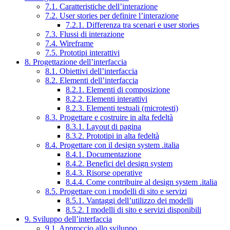
7.1. Caratteristiche dell’interazione
7.2. User stories per definire l’interazione
7.2.1. Differenza tra scenari e user stories
7.3. Flussi di interazione
7.4. Wireframe
7.5. Prototipi interattivi
8. Progettazione dell’interfaccia
8.1. Obiettivi dell’interfaccia
8.2. Elementi dell’interfaccia
8.2.1. Elementi di composizione
8.2.2. Elementi interattivi
8.2.3. Elementi testuali (microtesti)
8.3. Progettare e costruire in alta fedeltà
8.3.1. Layout di pagina
8.3.2. Prototipi in alta fedeltà
8.4. Progettare con il design system .italia
8.4.1. Documentazione
8.4.2. Benefici del design system
8.4.3. Risorse operative
8.4.4. Come contribuire al design system .italia
8.5. Progettare con i modelli di sito e servizi
8.5.1. Vantaggi dell’utilizzo dei modelli
8.5.2. I modelli di sito e servizi disponibili
9. Sviluppo dell’interfaccia
9.1. Approccio allo sviluppo