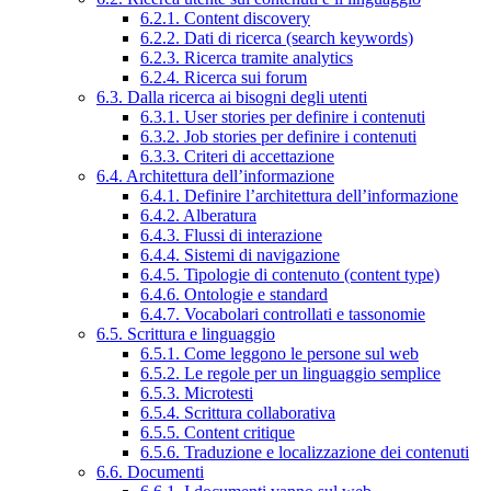
6.2.1. Content discovery
6.2.2. Dati di ricerca (search keywords)
6.2.3. Ricerca tramite analytics
6.2.4. Ricerca sui forum
6.3. Dalla ricerca ai bisogni degli utenti
6.3.1. User stories per definire i contenuti
6.3.2. Job stories per definire i contenuti
6.3.3. Criteri di accettazione
6.4. Architettura dell’informazione
6.4.1. Definire l’architettura dell’informazione
6.4.2. Alberatura
6.4.3. Flussi di interazione
6.4.4. Sistemi di navigazione
6.4.5. Tipologie di contenuto (content type)
6.4.6. Ontologie e standard
6.4.7. Vocabolari controllati e tassonomie
6.5. Scrittura e linguaggio
6.5.1. Come leggono le persone sul web
6.5.2. Le regole per un linguaggio semplice
6.5.3. Microtesti
6.5.4. Scrittura collaborativa
6.5.5. Content critique
6.5.6. Traduzione e localizzazione dei contenuti
6.6. Documenti