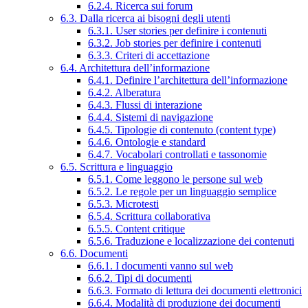
6.2.4. Ricerca sui forum
6.3. Dalla ricerca ai bisogni degli utenti
6.3.1. User stories per definire i contenuti
6.3.2. Job stories per definire i contenuti
6.3.3. Criteri di accettazione
6.4. Architettura dell’informazione
6.4.1. Definire l’architettura dell’informazione
6.4.2. Alberatura
6.4.3. Flussi di interazione
6.4.4. Sistemi di navigazione
6.4.5. Tipologie di contenuto (content type)
6.4.6. Ontologie e standard
6.4.7. Vocabolari controllati e tassonomie
6.5. Scrittura e linguaggio
6.5.1. Come leggono le persone sul web
6.5.2. Le regole per un linguaggio semplice
6.5.3. Microtesti
6.5.4. Scrittura collaborativa
6.5.5. Content critique
6.5.6. Traduzione e localizzazione dei contenuti
6.6. Documenti
6.6.1. I documenti vanno sul web
6.6.2. Tipi di documenti
6.6.3. Formato di lettura dei documenti elettronici
6.6.4. Modalità di produzione dei documenti