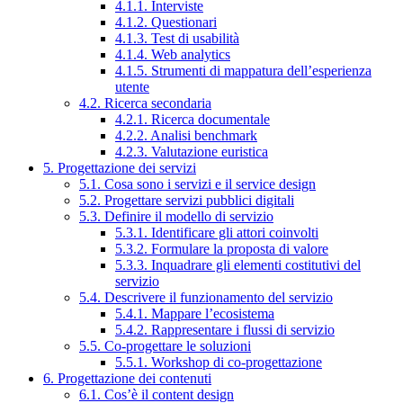
4.1.1. Interviste
4.1.2. Questionari
4.1.3. Test di usabilità
4.1.4. Web analytics
4.1.5. Strumenti di mappatura dell’esperienza
utente
4.2. Ricerca secondaria
4.2.1. Ricerca documentale
4.2.2. Analisi benchmark
4.2.3. Valutazione euristica
5. Progettazione dei servizi
5.1. Cosa sono i servizi e il service design
5.2. Progettare servizi pubblici digitali
5.3. Definire il modello di servizio
5.3.1. Identificare gli attori coinvolti
5.3.2. Formulare la proposta di valore
5.3.3. Inquadrare gli elementi costitutivi del
servizio
5.4. Descrivere il funzionamento del servizio
5.4.1. Mappare l’ecosistema
5.4.2. Rappresentare i flussi di servizio
5.5. Co-progettare le soluzioni
5.5.1. Workshop di co-progettazione
6. Progettazione dei contenuti
6.1. Cos’è il content design