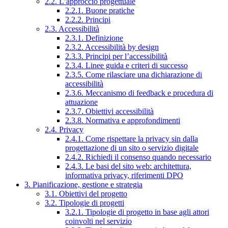
2.2. L’approccio progettuale
2.2.1. Buone pratiche
2.2.2. Principi
2.3. Accessibilità
2.3.1. Definizione
2.3.2. Accessibilità by design
2.3.3. Principi per l’accessibilità
2.3.4. Linee guida e criteri di successo
2.3.5. Come rilasciare una dichiarazione di
accessibilità
2.3.6. Meccanismo di feedback e procedura di
attuazione
2.3.7. Obiettivi accessibilità
2.3.8. Normativa e approfondimenti
2.4. Privacy
2.4.1. Come rispettare la privacy sin dalla
progettazione di un sito o servizio digitale
2.4.2. Richiedi il consenso quando necessario
2.4.3. Le basi del sito web: architettura,
informativa privacy, riferimenti DPO
3. Pianificazione, gestione e strategia
3.1. Obiettivi del progetto
3.2. Tipologie di progetti
3.2.1. Tipologie di progetto in base agli attori
coinvolti nel servizio