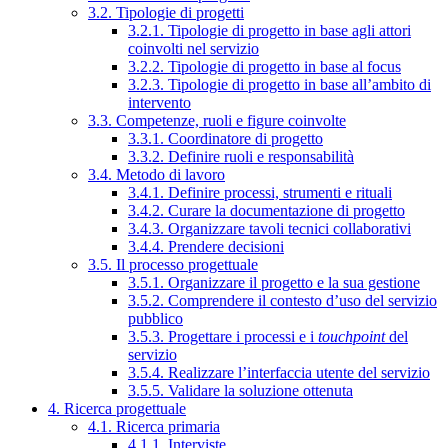
3.2. Tipologie di progetti
3.2.1. Tipologie di progetto in base agli attori
coinvolti nel servizio
3.2.2. Tipologie di progetto in base al focus
3.2.3. Tipologie di progetto in base all’ambito di
intervento
3.3. Competenze, ruoli e figure coinvolte
3.3.1. Coordinatore di progetto
3.3.2. Definire ruoli e responsabilità
3.4. Metodo di lavoro
3.4.1. Definire processi, strumenti e rituali
3.4.2. Curare la documentazione di progetto
3.4.3. Organizzare tavoli tecnici collaborativi
3.4.4. Prendere decisioni
3.5. Il processo progettuale
3.5.1. Organizzare il progetto e la sua gestione
3.5.2. Comprendere il contesto d’uso del servizio
pubblico
3.5.3. Progettare i processi e i
touchpoint
del
servizio
3.5.4. Realizzare l’interfaccia utente del servizio
3.5.5. Validare la soluzione ottenuta
4. Ricerca progettuale
4.1. Ricerca primaria
4.1.1. Interviste