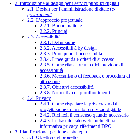
2. Introduzione al design per i servizi pubblici digitali
2.1. Design per l’amministrazione digitale (
e-
government
)
2.2. L’approccio progettuale
2.2.1. Buone pratiche
2.2.2. Principi
2.3. Accessibilità
2.3.1. Definizione
2.3.2. Accessibilità by design
2.3.3. Principi per l’accessibilità
2.3.4. Linee guida e criteri di successo
2.3.5. Come rilasciare una dichiarazione di
accessibilità
2.3.6. Meccanismo di feedback e procedura di
attuazione
2.3.7. Obiettivi accessibilità
2.3.8. Normativa e approfondimenti
2.4. Privacy
2.4.1. Come rispettare la privacy sin dalla
progettazione di un sito o servizio digitale
2.4.2. Richiedi il consenso quando necessario
2.4.3. Le basi del sito web: architettura,
informativa privacy, riferimenti DPO
3. Pianificazione, gestione e strategia
3.1. Obiettivi del progetto