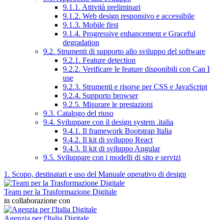
9.1.1. Attività preliminari
9.1.2. Web design responsivo e accessibile
9.1.3. Mobile first
9.1.4. Progressive enhancement e Graceful
degradation
9.2. Strumenti di supporto allo sviluppo del software
9.2.1. Feature detection
9.2.2. Verificare le feature disponibili con Can I
use
9.2.3. Strumenti e risorse per CSS e JavaScript
9.2.4. Supporto browser
9.2.5. Misurare le prestazioni
9.3. Catalogo del riuso
9.4. Sviluppare con il design system .italia
9.4.1. Il framework Bootstrap Italia
9.4.2. Il kit di sviluppo React
9.4.3. Il kit di sviluppo Angular
9.5. Sviluppare con i modelli di sito e servizi
1. Scopo, destinatari e uso del Manuale operativo di design
Team per la Trasformazione Digitale
in collaborazione con
Agenzia per l'Italia Digitale