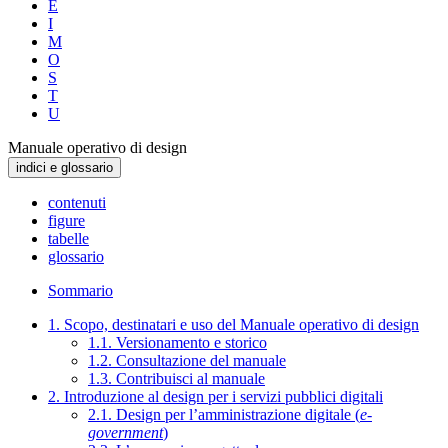
E
I
M
O
S
T
U
Manuale operativo di design
indici e glossario
contenuti
figure
tabelle
glossario
Sommario
1. Scopo, destinatari e uso del Manuale operativo di design
1.1. Versionamento e storico
1.2. Consultazione del manuale
1.3. Contribuisci al manuale
2. Introduzione al design per i servizi pubblici digitali
2.1. Design per l’amministrazione digitale (
e-
government
)