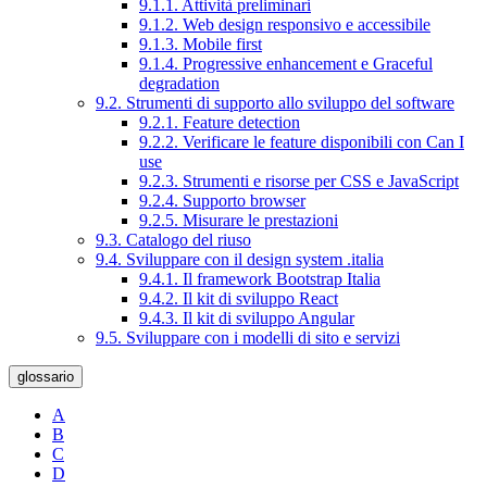
9.1.1. Attività preliminari
9.1.2. Web design responsivo e accessibile
9.1.3. Mobile first
9.1.4. Progressive enhancement e Graceful
degradation
9.2. Strumenti di supporto allo sviluppo del software
9.2.1. Feature detection
9.2.2. Verificare le feature disponibili con Can I
use
9.2.3. Strumenti e risorse per CSS e JavaScript
9.2.4. Supporto browser
9.2.5. Misurare le prestazioni
9.3. Catalogo del riuso
9.4. Sviluppare con il design system .italia
9.4.1. Il framework Bootstrap Italia
9.4.2. Il kit di sviluppo React
9.4.3. Il kit di sviluppo Angular
9.5. Sviluppare con i modelli di sito e servizi
glossario
A
B
C
D