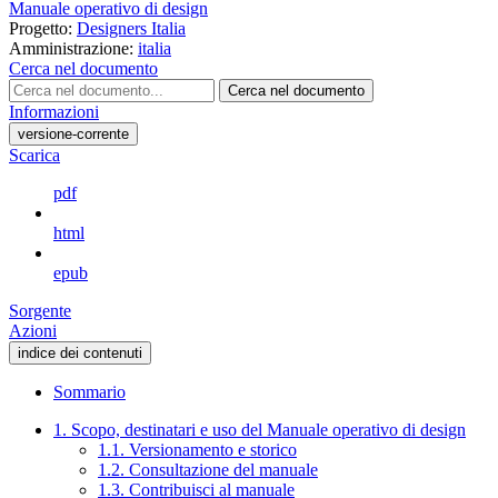
Manuale operativo di design
Progetto:
Designers Italia
Amministrazione:
italia
Cerca nel documento
Cerca nel documento
Informazioni
versione-corrente
Scarica
pdf
html
epub
Sorgente
Azioni
indice dei contenuti
Sommario
1. Scopo, destinatari e uso del Manuale operativo di design
1.1. Versionamento e storico
1.2. Consultazione del manuale
1.3. Contribuisci al manuale