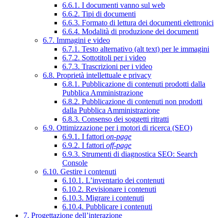
6.6.1. I documenti vanno sul web
6.6.2. Tipi di documenti
6.6.3. Formato di lettura dei documenti elettronici
6.6.4. Modalità di produzione dei documenti
6.7. Immagini e video
6.7.1. Testo alternativo (alt text) per le immagini
6.7.2. Sottotitoli per i video
6.7.3. Trascrizioni per i video
6.8. Proprietà intellettuale e privacy
6.8.1. Pubblicazione di contenuti prodotti dalla
Pubblica Amministrazione
6.8.2. Pubblicazione di contenuti non prodotti
dalla Pubblica Amministrazione
6.8.3. Consenso dei soggetti ritratti
6.9. Ottimizzazione per i motori di ricerca (SEO)
6.9.1. I fattori
on-page
6.9.2. I fattori
off-page
6.9.3. Strumenti di diagnostica SEO: Search
Console
6.10. Gestire i contenuti
6.10.1. L’inventario dei contenuti
6.10.2. Revisionare i contenuti
6.10.3. Migrare i contenuti
6.10.4. Pubblicare i contenuti
7. Progettazione dell’interazione