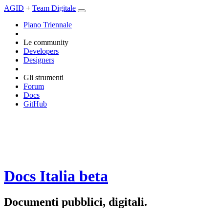
AGID
+
Team Digitale
Piano Triennale
Le community
Developers
Designers
Gli strumenti
Forum
Docs
GitHub
Docs Italia
beta
Documenti pubblici, digitali.