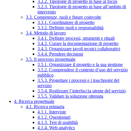
3.2.2. Tipologie di progetto in base al focus
3.2.3. Tipologie di progetto in base all’ambito di
intervento
3.3. Competenze, ruoli e figure coinvolte
3.3.1. Coordinatore di progetto
3.3.2. Definire ruoli e responsabilità
3.4. Metodo di lavoro
3.4.1. Definire processi, strumenti e rituali
3.4.2. Curare la documentazione di progetto
3.4.3. Organizzare tavoli tecnici collaborativi
3.4.4. Prendere decisioni
3.5. Il processo progettuale
3.5.1. Organizzare il progetto e la sua gestione
3.5.2. Comprendere il contesto d’uso del servizio
pubblico
3.5.3. Progettare i processi e i
touchpoint
del
servizio
3.5.4. Realizzare l’interfaccia utente del servizio
3.5.5. Validare la soluzione ottenuta
4. Ricerca progettuale
4.1. Ricerca primaria
4.1.1. Interviste
4.1.2. Questionari
4.1.3. Test di usabilità
4.1.4. Web analytics