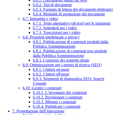
6.6.1. I documenti vanno sul web
6.6.2. Tipi di documenti
6.6.3. Formato di lettura dei documenti elettronici
6.6.4. Modalità di produzione dei documenti
6.7. Immagini e video
6.7.1. Testo alternativo (alt text) per le immagini
6.7.2. Sottotitoli per i video
6.7.3. Trascrizioni per i video
6.8. Proprietà intellettuale e privacy
6.8.1. Pubblicazione di contenuti prodotti dalla
Pubblica Amministrazione
6.8.2. Pubblicazione di contenuti non prodotti
dalla Pubblica Amministrazione
6.8.3. Consenso dei soggetti ritratti
6.9. Ottimizzazione per i motori di ricerca (SEO)
6.9.1. I fattori
on-page
6.9.2. I fattori
off-page
6.9.3. Strumenti di diagnostica SEO: Search
Console
6.10. Gestire i contenuti
6.10.1. L’inventario dei contenuti
6.10.2. Revisionare i contenuti
6.10.3. Migrare i contenuti
6.10.4. Pubblicare i contenuti
7. Progettazione dell’interazione