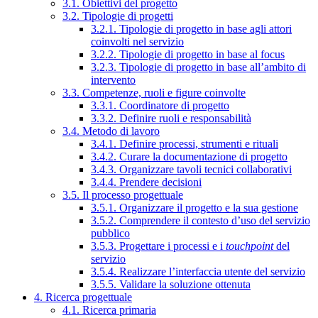
3.1. Obiettivi del progetto
3.2. Tipologie di progetti
3.2.1. Tipologie di progetto in base agli attori
coinvolti nel servizio
3.2.2. Tipologie di progetto in base al focus
3.2.3. Tipologie di progetto in base all’ambito di
intervento
3.3. Competenze, ruoli e figure coinvolte
3.3.1. Coordinatore di progetto
3.3.2. Definire ruoli e responsabilità
3.4. Metodo di lavoro
3.4.1. Definire processi, strumenti e rituali
3.4.2. Curare la documentazione di progetto
3.4.3. Organizzare tavoli tecnici collaborativi
3.4.4. Prendere decisioni
3.5. Il processo progettuale
3.5.1. Organizzare il progetto e la sua gestione
3.5.2. Comprendere il contesto d’uso del servizio
pubblico
3.5.3. Progettare i processi e i
touchpoint
del
servizio
3.5.4. Realizzare l’interfaccia utente del servizio
3.5.5. Validare la soluzione ottenuta
4. Ricerca progettuale
4.1. Ricerca primaria