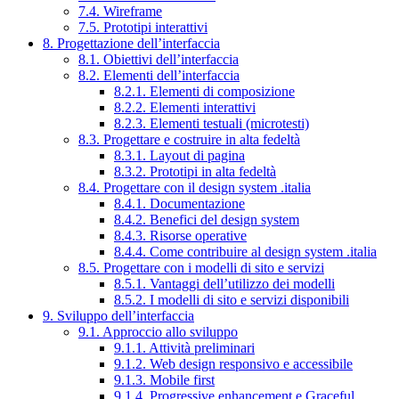
7.4. Wireframe
7.5. Prototipi interattivi
8. Progettazione dell’interfaccia
8.1. Obiettivi dell’interfaccia
8.2. Elementi dell’interfaccia
8.2.1. Elementi di composizione
8.2.2. Elementi interattivi
8.2.3. Elementi testuali (microtesti)
8.3. Progettare e costruire in alta fedeltà
8.3.1. Layout di pagina
8.3.2. Prototipi in alta fedeltà
8.4. Progettare con il design system .italia
8.4.1. Documentazione
8.4.2. Benefici del design system
8.4.3. Risorse operative
8.4.4. Come contribuire al design system .italia
8.5. Progettare con i modelli di sito e servizi
8.5.1. Vantaggi dell’utilizzo dei modelli
8.5.2. I modelli di sito e servizi disponibili
9. Sviluppo dell’interfaccia
9.1. Approccio allo sviluppo
9.1.1. Attività preliminari
9.1.2. Web design responsivo e accessibile
9.1.3. Mobile first
9.1.4. Progressive enhancement e Graceful