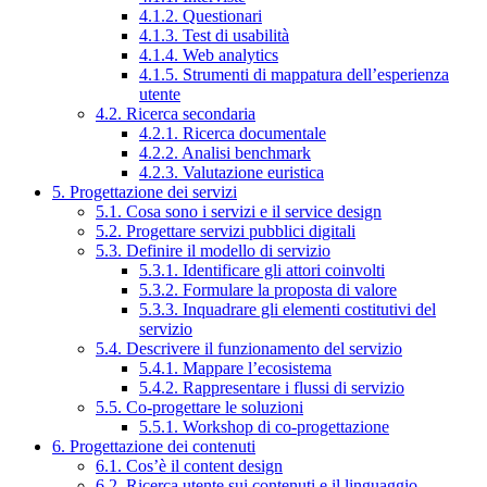
4.1.2. Questionari
4.1.3. Test di usabilità
4.1.4. Web analytics
4.1.5. Strumenti di mappatura dell’esperienza
utente
4.2. Ricerca secondaria
4.2.1. Ricerca documentale
4.2.2. Analisi benchmark
4.2.3. Valutazione euristica
5. Progettazione dei servizi
5.1. Cosa sono i servizi e il service design
5.2. Progettare servizi pubblici digitali
5.3. Definire il modello di servizio
5.3.1. Identificare gli attori coinvolti
5.3.2. Formulare la proposta di valore
5.3.3. Inquadrare gli elementi costitutivi del
servizio
5.4. Descrivere il funzionamento del servizio
5.4.1. Mappare l’ecosistema
5.4.2. Rappresentare i flussi di servizio
5.5. Co-progettare le soluzioni
5.5.1. Workshop di co-progettazione
6. Progettazione dei contenuti
6.1. Cos’è il content design
6.2. Ricerca utente sui contenuti e il linguaggio