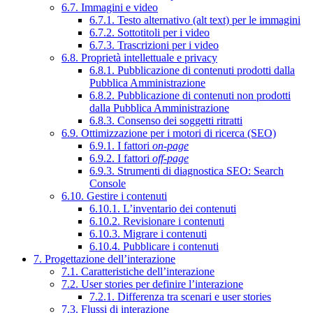
6.7. Immagini e video
6.7.1. Testo alternativo (alt text) per le immagini
6.7.2. Sottotitoli per i video
6.7.3. Trascrizioni per i video
6.8. Proprietà intellettuale e privacy
6.8.1. Pubblicazione di contenuti prodotti dalla
Pubblica Amministrazione
6.8.2. Pubblicazione di contenuti non prodotti
dalla Pubblica Amministrazione
6.8.3. Consenso dei soggetti ritratti
6.9. Ottimizzazione per i motori di ricerca (SEO)
6.9.1. I fattori
on-page
6.9.2. I fattori
off-page
6.9.3. Strumenti di diagnostica SEO: Search
Console
6.10. Gestire i contenuti
6.10.1. L’inventario dei contenuti
6.10.2. Revisionare i contenuti
6.10.3. Migrare i contenuti
6.10.4. Pubblicare i contenuti
7. Progettazione dell’interazione
7.1. Caratteristiche dell’interazione
7.2. User stories per definire l’interazione
7.2.1. Differenza tra scenari e user stories
7.3. Flussi di interazione