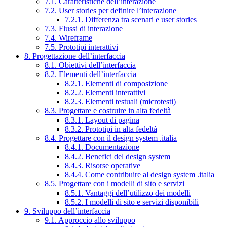
7.1. Caratteristiche dell’interazione
7.2. User stories per definire l’interazione
7.2.1. Differenza tra scenari e user stories
7.3. Flussi di interazione
7.4. Wireframe
7.5. Prototipi interattivi
8. Progettazione dell’interfaccia
8.1. Obiettivi dell’interfaccia
8.2. Elementi dell’interfaccia
8.2.1. Elementi di composizione
8.2.2. Elementi interattivi
8.2.3. Elementi testuali (microtesti)
8.3. Progettare e costruire in alta fedeltà
8.3.1. Layout di pagina
8.3.2. Prototipi in alta fedeltà
8.4. Progettare con il design system .italia
8.4.1. Documentazione
8.4.2. Benefici del design system
8.4.3. Risorse operative
8.4.4. Come contribuire al design system .italia
8.5. Progettare con i modelli di sito e servizi
8.5.1. Vantaggi dell’utilizzo dei modelli
8.5.2. I modelli di sito e servizi disponibili
9. Sviluppo dell’interfaccia
9.1. Approccio allo sviluppo