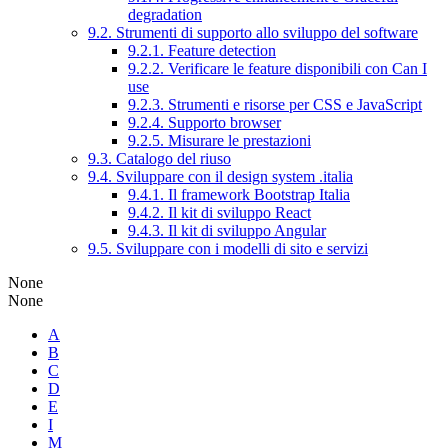
degradation
9.2. Strumenti di supporto allo sviluppo del software
9.2.1. Feature detection
9.2.2. Verificare le feature disponibili con Can I
use
9.2.3. Strumenti e risorse per CSS e JavaScript
9.2.4. Supporto browser
9.2.5. Misurare le prestazioni
9.3. Catalogo del riuso
9.4. Sviluppare con il design system .italia
9.4.1. Il framework Bootstrap Italia
9.4.2. Il kit di sviluppo React
9.4.3. Il kit di sviluppo Angular
9.5. Sviluppare con i modelli di sito e servizi
None
None
A
B
C
D
E
I
M