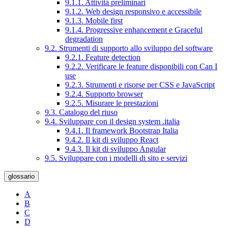
9.1.1. Attività preliminari
9.1.2. Web design responsivo e accessibile
9.1.3. Mobile first
9.1.4. Progressive enhancement e Graceful
degradation
9.2. Strumenti di supporto allo sviluppo del software
9.2.1. Feature detection
9.2.2. Verificare le feature disponibili con Can I
use
9.2.3. Strumenti e risorse per CSS e JavaScript
9.2.4. Supporto browser
9.2.5. Misurare le prestazioni
9.3. Catalogo del riuso
9.4. Sviluppare con il design system .italia
9.4.1. Il framework Bootstrap Italia
9.4.2. Il kit di sviluppo React
9.4.3. Il kit di sviluppo Angular
9.5. Sviluppare con i modelli di sito e servizi
glossario
A
B
C
D