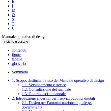
E
I
M
O
S
T
U
Manuale operativo di design
indici e glossario
contenuti
figure
tabelle
glossario
Sommario
1. Scopo, destinatari e uso del Manuale operativo di design
1.1. Versionamento e storico
1.2. Consultazione del manuale
1.3. Contribuisci al manuale
2. Introduzione al design per i servizi pubblici digitali
2.1. Design per l’amministrazione digitale (
e-
government
)