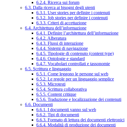
6.2.4. Ricerca sui forum
6.3. Dalla ricerca ai bisogni degli utenti
6.3.1. User stories per definire i contenuti
6.3.2. Job stories per definire i contenuti
6.3.3. Criteri di accettazione
6.4. Architettura dell’informazione
6.4.1. Definire l’architettura dell’informazione
6.4.2. Alberatura
6.4.3. Flussi di interazione
6.4.4. Sistemi di navigazione
6.4.5. Tipologie di contenuto (content type)
6.4.6. Ontologie e standard
6.4.7. Vocabolari controllati e tassonomie
6.5. Scrittura e linguaggio
6.5.1. Come leggono le persone sul web
6.5.2. Le regole per un linguaggio semplice
6.5.3. Microtesti
6.5.4. Scrittura collaborativa
6.5.5. Content critique
6.5.6. Traduzione e localizzazione dei contenuti
6.6. Documenti
6.6.1. I documenti vanno sul web
6.6.2. Tipi di documenti
6.6.3. Formato di lettura dei documenti elettronici
6.6.4. Modalità di produzione dei documenti