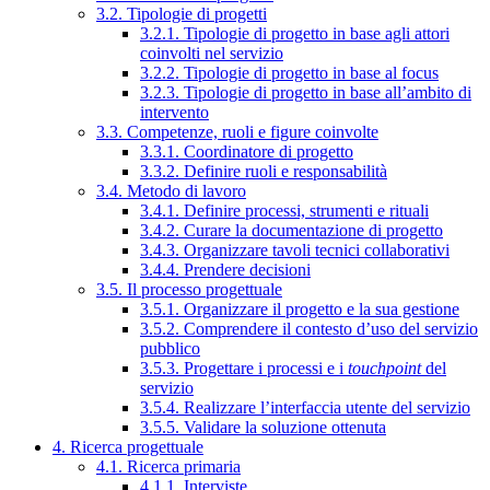
3.2. Tipologie di progetti
3.2.1. Tipologie di progetto in base agli attori
coinvolti nel servizio
3.2.2. Tipologie di progetto in base al focus
3.2.3. Tipologie di progetto in base all’ambito di
intervento
3.3. Competenze, ruoli e figure coinvolte
3.3.1. Coordinatore di progetto
3.3.2. Definire ruoli e responsabilità
3.4. Metodo di lavoro
3.4.1. Definire processi, strumenti e rituali
3.4.2. Curare la documentazione di progetto
3.4.3. Organizzare tavoli tecnici collaborativi
3.4.4. Prendere decisioni
3.5. Il processo progettuale
3.5.1. Organizzare il progetto e la sua gestione
3.5.2. Comprendere il contesto d’uso del servizio
pubblico
3.5.3. Progettare i processi e i
touchpoint
del
servizio
3.5.4. Realizzare l’interfaccia utente del servizio
3.5.5. Validare la soluzione ottenuta
4. Ricerca progettuale
4.1. Ricerca primaria
4.1.1. Interviste