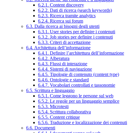
6.2.1. Content discovery
6.2.2. Dati di ricerca (search keywords)
6.2.3. Ricerca tramite analytics
6.2.4. Ricerca sui forum
6.3. Dalla ricerca ai bisogni degli utenti
6.3.1. User stories per definire i contenuti
6.3.2. Job stories per definire i contenuti
6.3.3. Criteri di accettazione
6.4. Architettura dell’informazione
6.4.1. Definire l’architettura dell’informazione
6.4.2. Alberatura
6.4.3. Flussi di interazione
6.4.4. Sistemi di navigazione
6.4.5. Tipologie di contenuto (content type)
6.4.6. Ontologie e standard
6.4.7. Vocabolari controllati e tassonomie
6.5. Scrittura e linguaggio
6.5.1. Come leggono le persone sul web
6.5.2. Le regole per un linguaggio semplice
6.5.3. Microtesti
6.5.4. Scrittura collaborativa
6.5.5. Content critique
6.5.6. Traduzione e localizzazione dei contenuti
6.6. Documenti