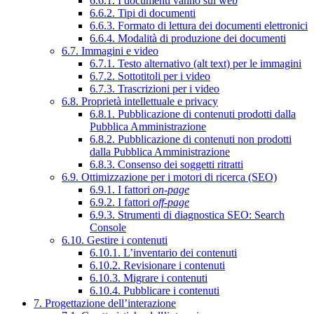
6.6.1. I documenti vanno sul web
6.6.2. Tipi di documenti
6.6.3. Formato di lettura dei documenti elettronici
6.6.4. Modalità di produzione dei documenti
6.7. Immagini e video
6.7.1. Testo alternativo (alt text) per le immagini
6.7.2. Sottotitoli per i video
6.7.3. Trascrizioni per i video
6.8. Proprietà intellettuale e privacy
6.8.1. Pubblicazione di contenuti prodotti dalla
Pubblica Amministrazione
6.8.2. Pubblicazione di contenuti non prodotti
dalla Pubblica Amministrazione
6.8.3. Consenso dei soggetti ritratti
6.9. Ottimizzazione per i motori di ricerca (SEO)
6.9.1. I fattori
on-page
6.9.2. I fattori
off-page
6.9.3. Strumenti di diagnostica SEO: Search
Console
6.10. Gestire i contenuti
6.10.1. L’inventario dei contenuti
6.10.2. Revisionare i contenuti
6.10.3. Migrare i contenuti
6.10.4. Pubblicare i contenuti
7. Progettazione dell’interazione