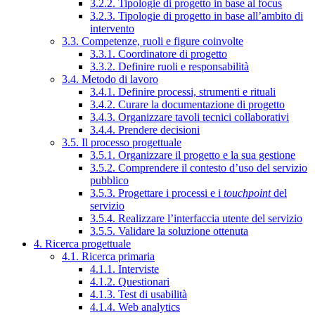
3.2.2. Tipologie di progetto in base al focus
3.2.3. Tipologie di progetto in base all’ambito di
intervento
3.3. Competenze, ruoli e figure coinvolte
3.3.1. Coordinatore di progetto
3.3.2. Definire ruoli e responsabilità
3.4. Metodo di lavoro
3.4.1. Definire processi, strumenti e rituali
3.4.2. Curare la documentazione di progetto
3.4.3. Organizzare tavoli tecnici collaborativi
3.4.4. Prendere decisioni
3.5. Il processo progettuale
3.5.1. Organizzare il progetto e la sua gestione
3.5.2. Comprendere il contesto d’uso del servizio
pubblico
3.5.3. Progettare i processi e i
touchpoint
del
servizio
3.5.4. Realizzare l’interfaccia utente del servizio
3.5.5. Validare la soluzione ottenuta
4. Ricerca progettuale
4.1. Ricerca primaria
4.1.1. Interviste
4.1.2. Questionari
4.1.3. Test di usabilità
4.1.4. Web analytics