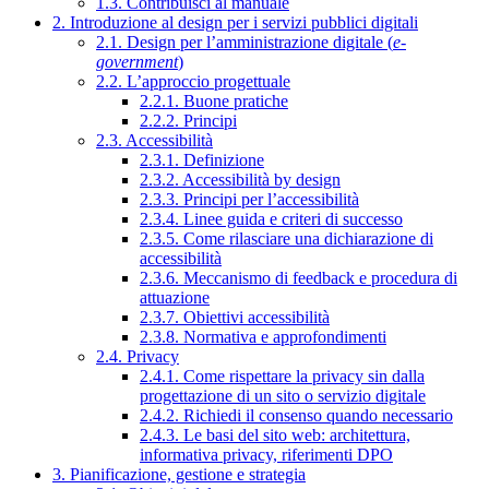
1.3. Contribuisci al manuale
2. Introduzione al design per i servizi pubblici digitali
2.1. Design per l’amministrazione digitale (
e-
government
)
2.2. L’approccio progettuale
2.2.1. Buone pratiche
2.2.2. Principi
2.3. Accessibilità
2.3.1. Definizione
2.3.2. Accessibilità by design
2.3.3. Principi per l’accessibilità
2.3.4. Linee guida e criteri di successo
2.3.5. Come rilasciare una dichiarazione di
accessibilità
2.3.6. Meccanismo di feedback e procedura di
attuazione
2.3.7. Obiettivi accessibilità
2.3.8. Normativa e approfondimenti
2.4. Privacy
2.4.1. Come rispettare la privacy sin dalla
progettazione di un sito o servizio digitale
2.4.2. Richiedi il consenso quando necessario
2.4.3. Le basi del sito web: architettura,
informativa privacy, riferimenti DPO
3. Pianificazione, gestione e strategia