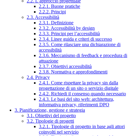
2.2. L’approccio progettuale
2.2.1. Buone pratiche
2.2.2. Principi
2.3. Accessibilità
2.3.1. Definizione
2.3.2. Accessibilità by design
2.3.3. Principi per l’accessibilità
2.3.4. Linee guida e criteri di successo
2.3.5. Come rilasciare una dichiarazione di
accessibilità
2.3.6. Meccanismo di feedback e procedura di
attuazione
2.3.7. Obiettivi accessibilità
2.3.8. Normativa e approfondimenti
2.4. Privacy
2.4.1. Come rispettare la privacy sin dalla
progettazione di un sito o servizio digitale
2.4.2. Richiedi il consenso quando necessario
2.4.3. Le basi del sito web: architettura,
informativa privacy, riferimenti DPO
3. Pianificazione, gestione e strategia
3.1. Obiettivi del progetto
3.2. Tipologie di progetti
3.2.1. Tipologie di progetto in base agli attori
coinvolti nel servizio