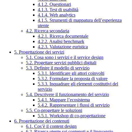
4.1.2. Questionari
4.1.3. Test di usabilità
4.1.4. Web analytics
4.1.5. Strumenti di mappatura dell’esperienza
utente
4.2. Ricerca secondaria
4.2.1. Ricerca documentale
4.2.2. Analisi benchmark
4.2.3. Valutazione euristica
5. Progettazione dei servizi
5.1. Cosa sono i servizi e il service design
5.2. Progettare servizi pubblici digitali
5.3. Definire il modello di servizio
5.3.1. Identificare gli attori coinvolti
5.3.2. Formulare la proposta di valore
5.3.3. Inquadrare gli elementi costitutivi del
servizio
5.4. Descrivere il funzionamento del servizio
5.4.1. Mappare l’ecosistema
5.4.2. Rappresentare i flussi di servizio
5.5. Co-progettare le soluzioni
5.5.1. Workshop di co-progettazione
6. Progettazione dei contenuti
6.1. Cos’è il content design
6.2. Ricerca utente sui contenuti e il linguaggio