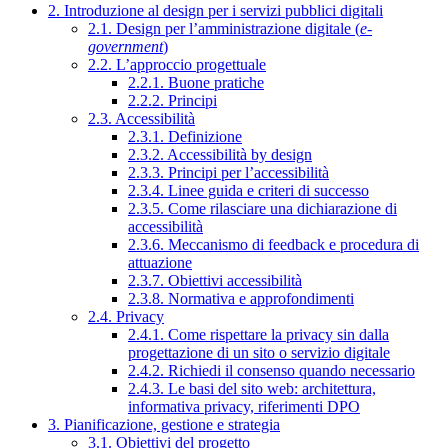
2. Introduzione al design per i servizi pubblici digitali
2.1. Design per l’amministrazione digitale (
e-
government
)
2.2. L’approccio progettuale
2.2.1. Buone pratiche
2.2.2. Principi
2.3. Accessibilità
2.3.1. Definizione
2.3.2. Accessibilità by design
2.3.3. Principi per l’accessibilità
2.3.4. Linee guida e criteri di successo
2.3.5. Come rilasciare una dichiarazione di
accessibilità
2.3.6. Meccanismo di feedback e procedura di
attuazione
2.3.7. Obiettivi accessibilità
2.3.8. Normativa e approfondimenti
2.4. Privacy
2.4.1. Come rispettare la privacy sin dalla
progettazione di un sito o servizio digitale
2.4.2. Richiedi il consenso quando necessario
2.4.3. Le basi del sito web: architettura,
informativa privacy, riferimenti DPO
3. Pianificazione, gestione e strategia
3.1. Obiettivi del progetto