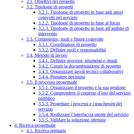
3.1. Obiettivi del progetto
3.2. Tipologie di progetti
3.2.1. Tipologie di progetto in base agli attori
coinvolti nel servizio
3.2.2. Tipologie di progetto in base al focus
3.2.3. Tipologie di progetto in base all’ambito di
intervento
3.3. Competenze, ruoli e figure coinvolte
3.3.1. Coordinatore di progetto
3.3.2. Definire ruoli e responsabilità
3.4. Metodo di lavoro
3.4.1. Definire processi, strumenti e rituali
3.4.2. Curare la documentazione di progetto
3.4.3. Organizzare tavoli tecnici collaborativi
3.4.4. Prendere decisioni
3.5. Il processo progettuale
3.5.1. Organizzare il progetto e la sua gestione
3.5.2. Comprendere il contesto d’uso del servizio
pubblico
3.5.3. Progettare i processi e i
touchpoint
del
servizio
3.5.4. Realizzare l’interfaccia utente del servizio
3.5.5. Validare la soluzione ottenuta
4. Ricerca progettuale
4.1. Ricerca primaria