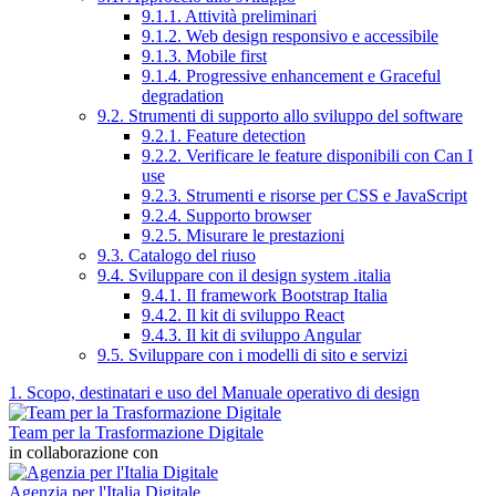
9.1.1. Attività preliminari
9.1.2. Web design responsivo e accessibile
9.1.3. Mobile first
9.1.4. Progressive enhancement e Graceful
degradation
9.2. Strumenti di supporto allo sviluppo del software
9.2.1. Feature detection
9.2.2. Verificare le feature disponibili con Can I
use
9.2.3. Strumenti e risorse per CSS e JavaScript
9.2.4. Supporto browser
9.2.5. Misurare le prestazioni
9.3. Catalogo del riuso
9.4. Sviluppare con il design system .italia
9.4.1. Il framework Bootstrap Italia
9.4.2. Il kit di sviluppo React
9.4.3. Il kit di sviluppo Angular
9.5. Sviluppare con i modelli di sito e servizi
1. Scopo, destinatari e uso del Manuale operativo di design
Team per la Trasformazione Digitale
in collaborazione con
Agenzia per l'Italia Digitale