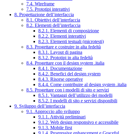
7.4. Wireframe
7.5. Prototipi interattivi
8. Progettazione dell’interfaccia
8.1. Obiettivi dell’interfaccia
8.2. Elementi dell’interfaccia
8.2.1. Elementi di composizione
8.2.2. Elementi interattivi
8.2.3. Elementi testuali (microtesti)
8.3. Progettare e costruire in alta fedeltà
8.3.1. Layout di pagina
8.3.2. Prototipi in alta fedeltà
8.4. Progettare con il design system .italia
8.4.1. Documentazione
8.4.2. Benefici del design system
8.4.3. Risorse operative
8.4.4. Come contribuire al design system .italia
8.5. Progettare con i modelli di sito e servizi
8.5.1. Vantaggi dell’utilizzo dei modelli
8.5.2. I modelli di sito e servizi disponibili
9. Sviluppo dell’interfaccia
9.1. Approccio allo sviluppo
9.1.1. Attività preliminari
9.1.2. Web design responsivo e accessibile
9.1.3. Mobile first
9.1.4. Progressive enhancement e Graceful