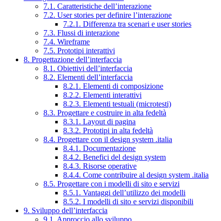
7.1. Caratteristiche dell’interazione
7.2. User stories per definire l’interazione
7.2.1. Differenza tra scenari e user stories
7.3. Flussi di interazione
7.4. Wireframe
7.5. Prototipi interattivi
8. Progettazione dell’interfaccia
8.1. Obiettivi dell’interfaccia
8.2. Elementi dell’interfaccia
8.2.1. Elementi di composizione
8.2.2. Elementi interattivi
8.2.3. Elementi testuali (microtesti)
8.3. Progettare e costruire in alta fedeltà
8.3.1. Layout di pagina
8.3.2. Prototipi in alta fedeltà
8.4. Progettare con il design system .italia
8.4.1. Documentazione
8.4.2. Benefici del design system
8.4.3. Risorse operative
8.4.4. Come contribuire al design system .italia
8.5. Progettare con i modelli di sito e servizi
8.5.1. Vantaggi dell’utilizzo dei modelli
8.5.2. I modelli di sito e servizi disponibili
9. Sviluppo dell’interfaccia
9.1. Approccio allo sviluppo