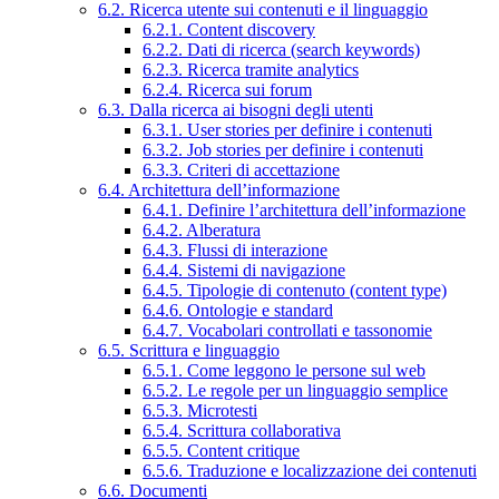
6.2. Ricerca utente sui contenuti e il linguaggio
6.2.1. Content discovery
6.2.2. Dati di ricerca (search keywords)
6.2.3. Ricerca tramite analytics
6.2.4. Ricerca sui forum
6.3. Dalla ricerca ai bisogni degli utenti
6.3.1. User stories per definire i contenuti
6.3.2. Job stories per definire i contenuti
6.3.3. Criteri di accettazione
6.4. Architettura dell’informazione
6.4.1. Definire l’architettura dell’informazione
6.4.2. Alberatura
6.4.3. Flussi di interazione
6.4.4. Sistemi di navigazione
6.4.5. Tipologie di contenuto (content type)
6.4.6. Ontologie e standard
6.4.7. Vocabolari controllati e tassonomie
6.5. Scrittura e linguaggio
6.5.1. Come leggono le persone sul web
6.5.2. Le regole per un linguaggio semplice
6.5.3. Microtesti
6.5.4. Scrittura collaborativa
6.5.5. Content critique
6.5.6. Traduzione e localizzazione dei contenuti
6.6. Documenti