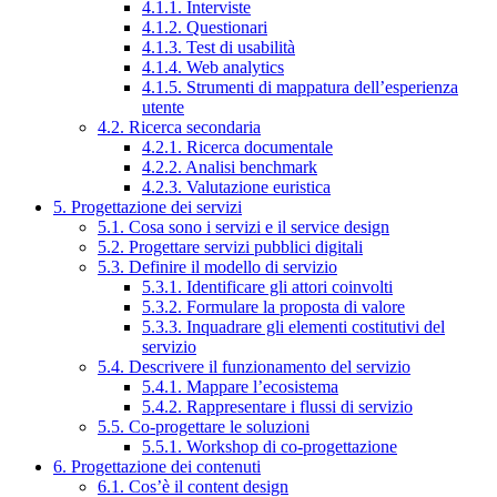
4.1.1. Interviste
4.1.2. Questionari
4.1.3. Test di usabilità
4.1.4. Web analytics
4.1.5. Strumenti di mappatura dell’esperienza
utente
4.2. Ricerca secondaria
4.2.1. Ricerca documentale
4.2.2. Analisi benchmark
4.2.3. Valutazione euristica
5. Progettazione dei servizi
5.1. Cosa sono i servizi e il service design
5.2. Progettare servizi pubblici digitali
5.3. Definire il modello di servizio
5.3.1. Identificare gli attori coinvolti
5.3.2. Formulare la proposta di valore
5.3.3. Inquadrare gli elementi costitutivi del
servizio
5.4. Descrivere il funzionamento del servizio
5.4.1. Mappare l’ecosistema
5.4.2. Rappresentare i flussi di servizio
5.5. Co-progettare le soluzioni
5.5.1. Workshop di co-progettazione
6. Progettazione dei contenuti
6.1. Cos’è il content design