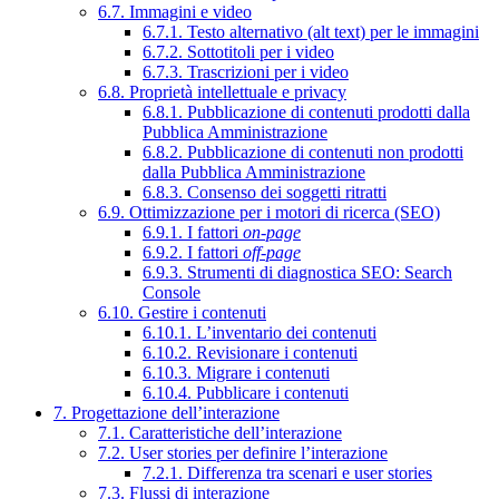
6.7. Immagini e video
6.7.1. Testo alternativo (alt text) per le immagini
6.7.2. Sottotitoli per i video
6.7.3. Trascrizioni per i video
6.8. Proprietà intellettuale e privacy
6.8.1. Pubblicazione di contenuti prodotti dalla
Pubblica Amministrazione
6.8.2. Pubblicazione di contenuti non prodotti
dalla Pubblica Amministrazione
6.8.3. Consenso dei soggetti ritratti
6.9. Ottimizzazione per i motori di ricerca (SEO)
6.9.1. I fattori
on-page
6.9.2. I fattori
off-page
6.9.3. Strumenti di diagnostica SEO: Search
Console
6.10. Gestire i contenuti
6.10.1. L’inventario dei contenuti
6.10.2. Revisionare i contenuti
6.10.3. Migrare i contenuti
6.10.4. Pubblicare i contenuti
7. Progettazione dell’interazione
7.1. Caratteristiche dell’interazione
7.2. User stories per definire l’interazione
7.2.1. Differenza tra scenari e user stories
7.3. Flussi di interazione