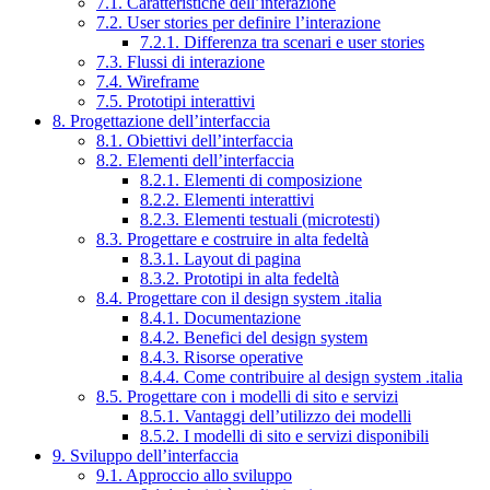
7.1. Caratteristiche dell’interazione
7.2. User stories per definire l’interazione
7.2.1. Differenza tra scenari e user stories
7.3. Flussi di interazione
7.4. Wireframe
7.5. Prototipi interattivi
8. Progettazione dell’interfaccia
8.1. Obiettivi dell’interfaccia
8.2. Elementi dell’interfaccia
8.2.1. Elementi di composizione
8.2.2. Elementi interattivi
8.2.3. Elementi testuali (microtesti)
8.3. Progettare e costruire in alta fedeltà
8.3.1. Layout di pagina
8.3.2. Prototipi in alta fedeltà
8.4. Progettare con il design system .italia
8.4.1. Documentazione
8.4.2. Benefici del design system
8.4.3. Risorse operative
8.4.4. Come contribuire al design system .italia
8.5. Progettare con i modelli di sito e servizi
8.5.1. Vantaggi dell’utilizzo dei modelli
8.5.2. I modelli di sito e servizi disponibili
9. Sviluppo dell’interfaccia
9.1. Approccio allo sviluppo