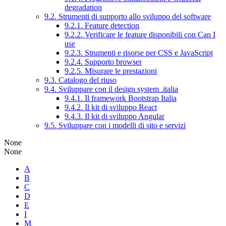
degradation
9.2. Strumenti di supporto allo sviluppo del software
9.2.1. Feature detection
9.2.2. Verificare le feature disponibili con Can I
use
9.2.3. Strumenti e risorse per CSS e JavaScript
9.2.4. Supporto browser
9.2.5. Misurare le prestazioni
9.3. Catalogo del riuso
9.4. Sviluppare con il design system .italia
9.4.1. Il framework Bootstrap Italia
9.4.2. Il kit di sviluppo React
9.4.3. Il kit di sviluppo Angular
9.5. Sviluppare con i modelli di sito e servizi
None
None
A
B
C
D
E
I
M