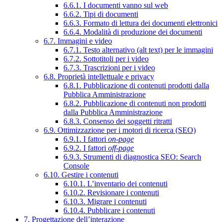
6.6.1. I documenti vanno sul web
6.6.2. Tipi di documenti
6.6.3. Formato di lettura dei documenti elettronici
6.6.4. Modalità di produzione dei documenti
6.7. Immagini e video
6.7.1. Testo alternativo (alt text) per le immagini
6.7.2. Sottotitoli per i video
6.7.3. Trascrizioni per i video
6.8. Proprietà intellettuale e privacy
6.8.1. Pubblicazione di contenuti prodotti dalla
Pubblica Amministrazione
6.8.2. Pubblicazione di contenuti non prodotti
dalla Pubblica Amministrazione
6.8.3. Consenso dei soggetti ritratti
6.9. Ottimizzazione per i motori di ricerca (SEO)
6.9.1. I fattori
on-page
6.9.2. I fattori
off-page
6.9.3. Strumenti di diagnostica SEO: Search
Console
6.10. Gestire i contenuti
6.10.1. L’inventario dei contenuti
6.10.2. Revisionare i contenuti
6.10.3. Migrare i contenuti
6.10.4. Pubblicare i contenuti
7. Progettazione dell’interazione