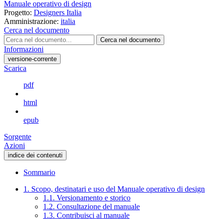
Manuale operativo di design
Progetto:
Designers Italia
Amministrazione:
italia
Cerca nel documento
Cerca nel documento
Informazioni
versione-corrente
Scarica
pdf
html
epub
Sorgente
Azioni
indice dei contenuti
Sommario
1. Scopo, destinatari e uso del Manuale operativo di design
1.1. Versionamento e storico
1.2. Consultazione del manuale
1.3. Contribuisci al manuale