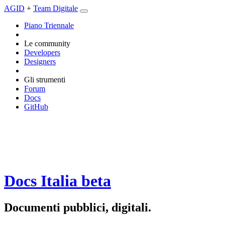
AGID
+
Team Digitale
Piano Triennale
Le community
Developers
Designers
Gli strumenti
Forum
Docs
GitHub
Docs Italia
beta
Documenti pubblici, digitali.