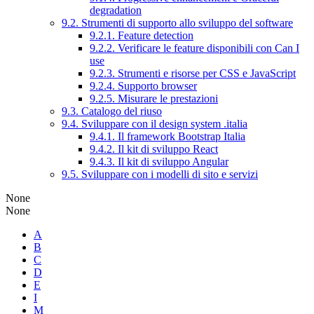
degradation
9.2. Strumenti di supporto allo sviluppo del software
9.2.1. Feature detection
9.2.2. Verificare le feature disponibili con Can I
use
9.2.3. Strumenti e risorse per CSS e JavaScript
9.2.4. Supporto browser
9.2.5. Misurare le prestazioni
9.3. Catalogo del riuso
9.4. Sviluppare con il design system .italia
9.4.1. Il framework Bootstrap Italia
9.4.2. Il kit di sviluppo React
9.4.3. Il kit di sviluppo Angular
9.5. Sviluppare con i modelli di sito e servizi
None
None
A
B
C
D
E
I
M