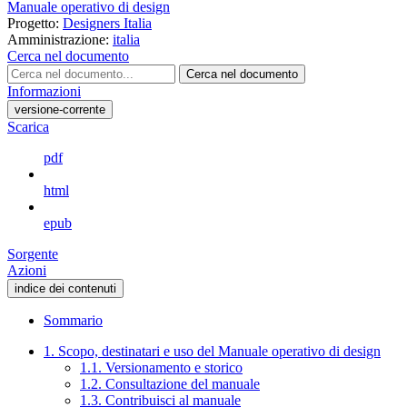
Manuale operativo di design
Progetto:
Designers Italia
Amministrazione:
italia
Cerca nel documento
Cerca nel documento
Informazioni
versione-corrente
Scarica
pdf
html
epub
Sorgente
Azioni
indice dei contenuti
Sommario
1. Scopo, destinatari e uso del Manuale operativo di design
1.1. Versionamento e storico
1.2. Consultazione del manuale
1.3. Contribuisci al manuale