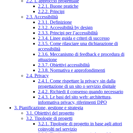
2.2. L’approccio progettuale
2.2.1. Buone pratiche
2.2.2. Principi
2.3. Accessibilità
2.3.1. Definizione
2.3.2. Accessibilità by design
2.3.3. Principi per l’accessibilità
2.3.4. Linee guida e criteri di successo
2.3.5. Come rilasciare una dichiarazione di
accessibilità
2.3.6. Meccanismo di feedback e procedura di
attuazione
2.3.7. Obiettivi accessibilità
2.3.8. Normativa e approfondimenti
2.4. Privacy
2.4.1. Come rispettare la privacy sin dalla
progettazione di un sito o servizio digitale
2.4.2. Richiedi il consenso quando necessario
2.4.3. Le basi del sito web: architettura,
informativa privacy, riferimenti DPO
3. Pianificazione, gestione e strategia
3.1. Obiettivi del progetto
3.2. Tipologie di progetti
3.2.1. Tipologie di progetto in base agli attori
coinvolti nel servizio