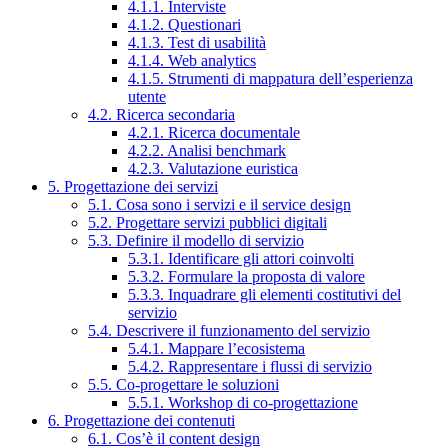
4.1.1. Interviste
4.1.2. Questionari
4.1.3. Test di usabilità
4.1.4. Web analytics
4.1.5. Strumenti di mappatura dell’esperienza
utente
4.2. Ricerca secondaria
4.2.1. Ricerca documentale
4.2.2. Analisi benchmark
4.2.3. Valutazione euristica
5. Progettazione dei servizi
5.1. Cosa sono i servizi e il service design
5.2. Progettare servizi pubblici digitali
5.3. Definire il modello di servizio
5.3.1. Identificare gli attori coinvolti
5.3.2. Formulare la proposta di valore
5.3.3. Inquadrare gli elementi costitutivi del
servizio
5.4. Descrivere il funzionamento del servizio
5.4.1. Mappare l’ecosistema
5.4.2. Rappresentare i flussi di servizio
5.5. Co-progettare le soluzioni
5.5.1. Workshop di co-progettazione
6. Progettazione dei contenuti
6.1. Cos’è il content design