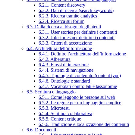
6.2.1. Content discovery
6.2.2. Dati di ricerca (search keywords)
6.2.3. Ricerca tramite analytics
6.2.4. Ricerca sui forum
6.3. Dalla ricerca ai bisogni degli utenti
6.3.1. User stories per definire i contenuti
6.3.2. Job stories per definire i contenuti
6.3.3. Criteri di accettazione
6.4. Architettura dell’informazione
6.4.1. Definire l’architettura dell’informazione
6.4.2. Alberatura
6.4.3. Flussi di interazione
6.4.4. Sistemi di navigazione
6.4.5. Tipologie di contenuto (content type)
6.4.6. Ontologie e standard
6.4.7. Vocabolari controllati e tassonomie
6.5. Scrittura e linguaggio
6.5.1. Come leggono le persone sul web
6.5.2. Le regole per un linguaggio semplice
6.5.3. Microtesti
6.5.4. Scrittura collaborativa
6.5.5. Content critique
6.5.6. Traduzione e localizzazione dei contenuti
6.6. Documenti