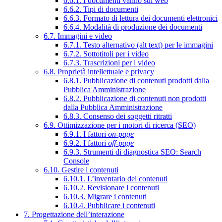
6.6.1. I documenti vanno sul web
6.6.2. Tipi di documenti
6.6.3. Formato di lettura dei documenti elettronici
6.6.4. Modalità di produzione dei documenti
6.7. Immagini e video
6.7.1. Testo alternativo (alt text) per le immagini
6.7.2. Sottotitoli per i video
6.7.3. Trascrizioni per i video
6.8. Proprietà intellettuale e privacy
6.8.1. Pubblicazione di contenuti prodotti dalla
Pubblica Amministrazione
6.8.2. Pubblicazione di contenuti non prodotti
dalla Pubblica Amministrazione
6.8.3. Consenso dei soggetti ritratti
6.9. Ottimizzazione per i motori di ricerca (SEO)
6.9.1. I fattori
on-page
6.9.2. I fattori
off-page
6.9.3. Strumenti di diagnostica SEO: Search
Console
6.10. Gestire i contenuti
6.10.1. L’inventario dei contenuti
6.10.2. Revisionare i contenuti
6.10.3. Migrare i contenuti
6.10.4. Pubblicare i contenuti
7. Progettazione dell’interazione