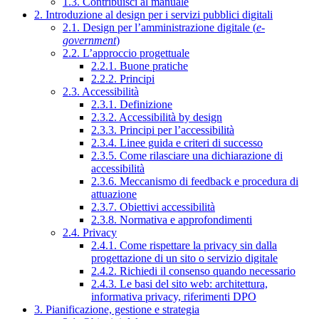
1.3. Contribuisci al manuale
2. Introduzione al design per i servizi pubblici digitali
2.1. Design per l’amministrazione digitale (
e-
government
)
2.2. L’approccio progettuale
2.2.1. Buone pratiche
2.2.2. Principi
2.3. Accessibilità
2.3.1. Definizione
2.3.2. Accessibilità by design
2.3.3. Principi per l’accessibilità
2.3.4. Linee guida e criteri di successo
2.3.5. Come rilasciare una dichiarazione di
accessibilità
2.3.6. Meccanismo di feedback e procedura di
attuazione
2.3.7. Obiettivi accessibilità
2.3.8. Normativa e approfondimenti
2.4. Privacy
2.4.1. Come rispettare la privacy sin dalla
progettazione di un sito o servizio digitale
2.4.2. Richiedi il consenso quando necessario
2.4.3. Le basi del sito web: architettura,
informativa privacy, riferimenti DPO
3. Pianificazione, gestione e strategia