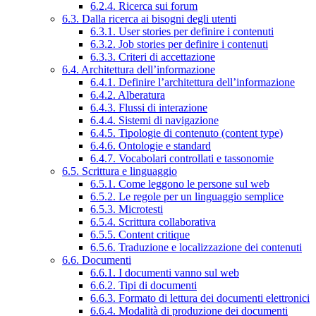
6.2.4. Ricerca sui forum
6.3. Dalla ricerca ai bisogni degli utenti
6.3.1. User stories per definire i contenuti
6.3.2. Job stories per definire i contenuti
6.3.3. Criteri di accettazione
6.4. Architettura dell’informazione
6.4.1. Definire l’architettura dell’informazione
6.4.2. Alberatura
6.4.3. Flussi di interazione
6.4.4. Sistemi di navigazione
6.4.5. Tipologie di contenuto (content type)
6.4.6. Ontologie e standard
6.4.7. Vocabolari controllati e tassonomie
6.5. Scrittura e linguaggio
6.5.1. Come leggono le persone sul web
6.5.2. Le regole per un linguaggio semplice
6.5.3. Microtesti
6.5.4. Scrittura collaborativa
6.5.5. Content critique
6.5.6. Traduzione e localizzazione dei contenuti
6.6. Documenti
6.6.1. I documenti vanno sul web
6.6.2. Tipi di documenti
6.6.3. Formato di lettura dei documenti elettronici
6.6.4. Modalità di produzione dei documenti