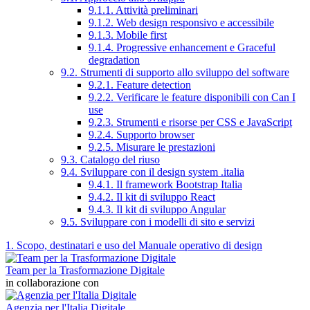
9.1.1. Attività preliminari
9.1.2. Web design responsivo e accessibile
9.1.3. Mobile first
9.1.4. Progressive enhancement e Graceful
degradation
9.2. Strumenti di supporto allo sviluppo del software
9.2.1. Feature detection
9.2.2. Verificare le feature disponibili con Can I
use
9.2.3. Strumenti e risorse per CSS e JavaScript
9.2.4. Supporto browser
9.2.5. Misurare le prestazioni
9.3. Catalogo del riuso
9.4. Sviluppare con il design system .italia
9.4.1. Il framework Bootstrap Italia
9.4.2. Il kit di sviluppo React
9.4.3. Il kit di sviluppo Angular
9.5. Sviluppare con i modelli di sito e servizi
1. Scopo, destinatari e uso del Manuale operativo di design
Team per la Trasformazione Digitale
in collaborazione con
Agenzia per l'Italia Digitale