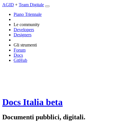
AGID
+
Team Digitale
Piano Triennale
Le community
Developers
Designers
Gli strumenti
Forum
Docs
GitHub
Docs Italia
beta
Documenti pubblici, digitali.