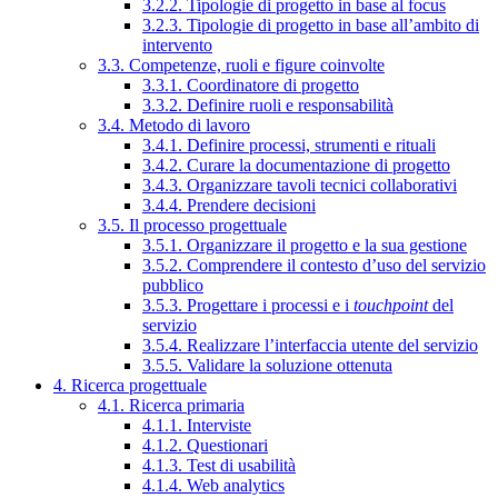
3.2.2. Tipologie di progetto in base al focus
3.2.3. Tipologie di progetto in base all’ambito di
intervento
3.3. Competenze, ruoli e figure coinvolte
3.3.1. Coordinatore di progetto
3.3.2. Definire ruoli e responsabilità
3.4. Metodo di lavoro
3.4.1. Definire processi, strumenti e rituali
3.4.2. Curare la documentazione di progetto
3.4.3. Organizzare tavoli tecnici collaborativi
3.4.4. Prendere decisioni
3.5. Il processo progettuale
3.5.1. Organizzare il progetto e la sua gestione
3.5.2. Comprendere il contesto d’uso del servizio
pubblico
3.5.3. Progettare i processi e i
touchpoint
del
servizio
3.5.4. Realizzare l’interfaccia utente del servizio
3.5.5. Validare la soluzione ottenuta
4. Ricerca progettuale
4.1. Ricerca primaria
4.1.1. Interviste
4.1.2. Questionari
4.1.3. Test di usabilità
4.1.4. Web analytics