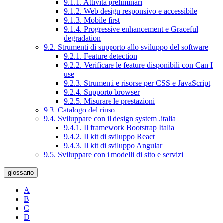
9.1.1. Attività preliminari
9.1.2. Web design responsivo e accessibile
9.1.3. Mobile first
9.1.4. Progressive enhancement e Graceful
degradation
9.2. Strumenti di supporto allo sviluppo del software
9.2.1. Feature detection
9.2.2. Verificare le feature disponibili con Can I
use
9.2.3. Strumenti e risorse per CSS e JavaScript
9.2.4. Supporto browser
9.2.5. Misurare le prestazioni
9.3. Catalogo del riuso
9.4. Sviluppare con il design system .italia
9.4.1. Il framework Bootstrap Italia
9.4.2. Il kit di sviluppo React
9.4.3. Il kit di sviluppo Angular
9.5. Sviluppare con i modelli di sito e servizi
glossario
A
B
C
D