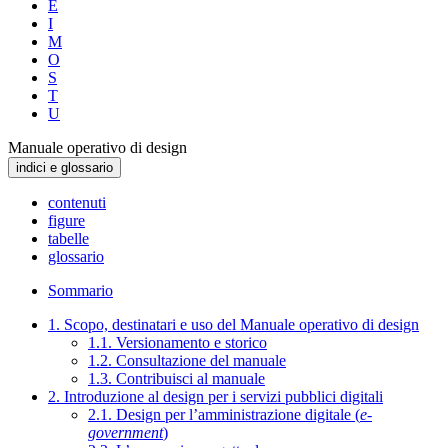
E
I
M
O
S
T
U
Manuale operativo di design
indici e glossario
contenuti
figure
tabelle
glossario
Sommario
1. Scopo, destinatari e uso del Manuale operativo di design
1.1. Versionamento e storico
1.2. Consultazione del manuale
1.3. Contribuisci al manuale
2. Introduzione al design per i servizi pubblici digitali
2.1. Design per l’amministrazione digitale (
e-
government
)