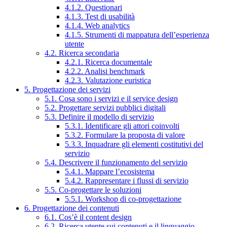
4.1.2. Questionari
4.1.3. Test di usabilità
4.1.4. Web analytics
4.1.5. Strumenti di mappatura dell’esperienza
utente
4.2. Ricerca secondaria
4.2.1. Ricerca documentale
4.2.2. Analisi benchmark
4.2.3. Valutazione euristica
5. Progettazione dei servizi
5.1. Cosa sono i servizi e il service design
5.2. Progettare servizi pubblici digitali
5.3. Definire il modello di servizio
5.3.1. Identificare gli attori coinvolti
5.3.2. Formulare la proposta di valore
5.3.3. Inquadrare gli elementi costitutivi del
servizio
5.4. Descrivere il funzionamento del servizio
5.4.1. Mappare l’ecosistema
5.4.2. Rappresentare i flussi di servizio
5.5. Co-progettare le soluzioni
5.5.1. Workshop di co-progettazione
6. Progettazione dei contenuti
6.1. Cos’è il content design
6.2. Ricerca utente sui contenuti e il linguaggio