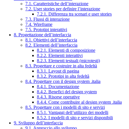
7.1. Caratteristiche dell’interazione
7.2. User stories per definire l’interazione
7.2.1. Differenza tra scenari e user stories
7.3. Flussi di interazione
7.4. Wireframe
7.5. Prototipi interattivi
8. Progettazione dell’interfaccia
8.1. Obiettivi dell’interfaccia
8.2. Elementi dell’interfaccia
8.2.1. Elementi di composizione
8.2.2. Elementi interattivi
8.2.3. Elementi testuali (microtesti)
8.3. Progettare e costruire in alta fedeltà
8.3.1. Layout di pagina
8.3.2. Prototipi in alta fedeltà
8.4. Progettare con il design system .italia
8.4.1. Documentazione
8.4.2. Benefici del design system
8.4.3. Risorse operative
8.4.4. Come contribuire al design system .italia
8.5. Progettare con i modelli di sito e servizi
8.5.1. Vantaggi dell’utilizzo dei modelli
8.5.2. I modelli di sito e servizi disponibili
9. Sviluppo dell’interfaccia
9.1. Approccio allo sviluppo