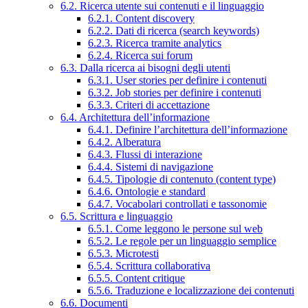
6.2. Ricerca utente sui contenuti e il linguaggio
6.2.1. Content discovery
6.2.2. Dati di ricerca (search keywords)
6.2.3. Ricerca tramite analytics
6.2.4. Ricerca sui forum
6.3. Dalla ricerca ai bisogni degli utenti
6.3.1. User stories per definire i contenuti
6.3.2. Job stories per definire i contenuti
6.3.3. Criteri di accettazione
6.4. Architettura dell’informazione
6.4.1. Definire l’architettura dell’informazione
6.4.2. Alberatura
6.4.3. Flussi di interazione
6.4.4. Sistemi di navigazione
6.4.5. Tipologie di contenuto (content type)
6.4.6. Ontologie e standard
6.4.7. Vocabolari controllati e tassonomie
6.5. Scrittura e linguaggio
6.5.1. Come leggono le persone sul web
6.5.2. Le regole per un linguaggio semplice
6.5.3. Microtesti
6.5.4. Scrittura collaborativa
6.5.5. Content critique
6.5.6. Traduzione e localizzazione dei contenuti
6.6. Documenti