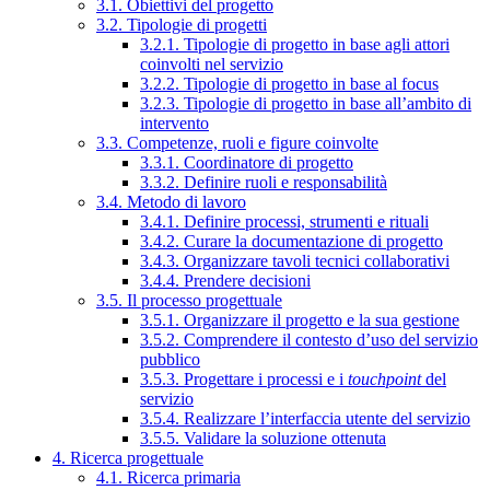
3.1. Obiettivi del progetto
3.2. Tipologie di progetti
3.2.1. Tipologie di progetto in base agli attori
coinvolti nel servizio
3.2.2. Tipologie di progetto in base al focus
3.2.3. Tipologie di progetto in base all’ambito di
intervento
3.3. Competenze, ruoli e figure coinvolte
3.3.1. Coordinatore di progetto
3.3.2. Definire ruoli e responsabilità
3.4. Metodo di lavoro
3.4.1. Definire processi, strumenti e rituali
3.4.2. Curare la documentazione di progetto
3.4.3. Organizzare tavoli tecnici collaborativi
3.4.4. Prendere decisioni
3.5. Il processo progettuale
3.5.1. Organizzare il progetto e la sua gestione
3.5.2. Comprendere il contesto d’uso del servizio
pubblico
3.5.3. Progettare i processi e i
touchpoint
del
servizio
3.5.4. Realizzare l’interfaccia utente del servizio
3.5.5. Validare la soluzione ottenuta
4. Ricerca progettuale
4.1. Ricerca primaria