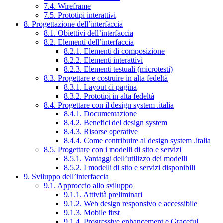
7.4. Wireframe
7.5. Prototipi interattivi
8. Progettazione dell’interfaccia
8.1. Obiettivi dell’interfaccia
8.2. Elementi dell’interfaccia
8.2.1. Elementi di composizione
8.2.2. Elementi interattivi
8.2.3. Elementi testuali (microtesti)
8.3. Progettare e costruire in alta fedeltà
8.3.1. Layout di pagina
8.3.2. Prototipi in alta fedeltà
8.4. Progettare con il design system .italia
8.4.1. Documentazione
8.4.2. Benefici del design system
8.4.3. Risorse operative
8.4.4. Come contribuire al design system .italia
8.5. Progettare con i modelli di sito e servizi
8.5.1. Vantaggi dell’utilizzo dei modelli
8.5.2. I modelli di sito e servizi disponibili
9. Sviluppo dell’interfaccia
9.1. Approccio allo sviluppo
9.1.1. Attività preliminari
9.1.2. Web design responsivo e accessibile
9.1.3. Mobile first
9.1.4. Progressive enhancement e Graceful