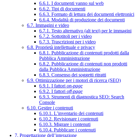
6.6.1. I documenti vanno sul web
6.6.2. Tipi di documenti
6.6.3. Formato di lettura dei documenti elettronici
6.6.4. Modalità di produzione dei documenti
6.7. Immagini e video
6.7.1. Testo alternativo (alt text) per le immagini
6.7.2. Sottotitoli per i video
6.7.3. Trascrizioni per i video
6.8. Proprietà intellettuale e privacy
6.8.1. Pubblicazione di contenuti prodotti dalla
Pubblica Amministrazione
6.8.2. Pubblicazione di contenuti non prodotti
dalla Pubblica Amministrazione
6.8.3. Consenso dei soggetti ritratti
6.9. Ottimizzazione per i motori di ricerca (SEO)
6.9.1. I fattori
on-page
6.9.2. I fattori
off-page
6.9.3. Strumenti di diagnostica SEO: Search
Console
6.10. Gestire i contenuti
6.10.1. L’inventario dei contenuti
6.10.2. Revisionare i contenuti
6.10.3. Migrare i contenuti
6.10.4. Pubblicare i contenuti
7. Progettazione dell’interazione