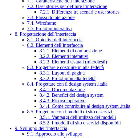
7.1. Caratteristiche dell’interazione
7.2. User stories per definire l’interazione
7.2.1. Differenza tra scenari e user stories
7.3. Flussi di interazione
7.4. Wireframe
7.5. Prototipi interattivi
8. Progettazione dell’interfaccia
8.1. Obiettivi dell’interfaccia
8.2. Elementi dell’interfaccia
8.2.1. Elementi di composizione
8.2.2. Elementi interattivi
8.2.3. Elementi testuali (microtesti)
8.3. Progettare e costruire in alta fedeltà
8.3.1. Layout di pagina
8.3.2. Prototipi in alta fedeltà
8.4. Progettare con il design system .italia
8.4.1. Documentazione
8.4.2. Benefici del design system
8.4.3. Risorse operative
8.4.4. Come contribuire al design system .italia
8.5. Progettare con i modelli di sito e servizi
8.5.1. Vantaggi dell’utilizzo dei modelli
8.5.2. I modelli di sito e servizi disponibili
9. Sviluppo dell’interfaccia
9.1. Approccio allo sviluppo