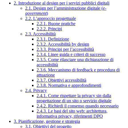
2. Introduzione al design per i servizi pubblici digitali
2.1. Design per l’amministrazione digitale (
e-
government
)
2.2. L’approccio progettuale
2.2.1. Buone pratiche
2.2.2. Principi
2.3. Accessibilità
2.3.1. Definizione
2.3.2. Accessibilità by design
2.3.3. Principi per l’accessibilità
2.3.4. Linee guida e criteri di successo
2.3.5. Come rilasciare una dichiarazione di
accessibilità
2.3.6. Meccanismo di feedback e procedura di
attuazione
2.3.7. Obiettivi accessibilità
2.3.8. Normativa e approfondimenti
2.4. Privacy
2.4.1. Come rispettare la privacy sin dalla
progettazione di un sito o servizio digitale
2.4.2. Richiedi il consenso quando necessario
2.4.3. Le basi del sito web: architettura,
informativa privacy, riferimenti DPO
3. Pianificazione, gestione e strategia
3.1. Obiettivi del progetto