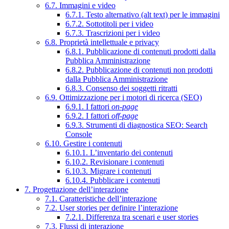
6.7. Immagini e video
6.7.1. Testo alternativo (alt text) per le immagini
6.7.2. Sottotitoli per i video
6.7.3. Trascrizioni per i video
6.8. Proprietà intellettuale e privacy
6.8.1. Pubblicazione di contenuti prodotti dalla
Pubblica Amministrazione
6.8.2. Pubblicazione di contenuti non prodotti
dalla Pubblica Amministrazione
6.8.3. Consenso dei soggetti ritratti
6.9. Ottimizzazione per i motori di ricerca (SEO)
6.9.1. I fattori
on-page
6.9.2. I fattori
off-page
6.9.3. Strumenti di diagnostica SEO: Search
Console
6.10. Gestire i contenuti
6.10.1. L’inventario dei contenuti
6.10.2. Revisionare i contenuti
6.10.3. Migrare i contenuti
6.10.4. Pubblicare i contenuti
7. Progettazione dell’interazione
7.1. Caratteristiche dell’interazione
7.2. User stories per definire l’interazione
7.2.1. Differenza tra scenari e user stories
7.3. Flussi di interazione