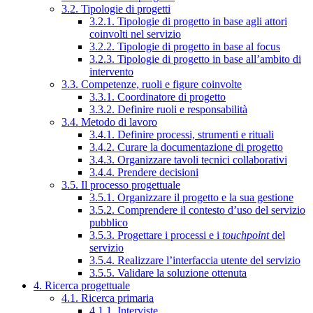
3.2. Tipologie di progetti
3.2.1. Tipologie di progetto in base agli attori
coinvolti nel servizio
3.2.2. Tipologie di progetto in base al focus
3.2.3. Tipologie di progetto in base all’ambito di
intervento
3.3. Competenze, ruoli e figure coinvolte
3.3.1. Coordinatore di progetto
3.3.2. Definire ruoli e responsabilità
3.4. Metodo di lavoro
3.4.1. Definire processi, strumenti e rituali
3.4.2. Curare la documentazione di progetto
3.4.3. Organizzare tavoli tecnici collaborativi
3.4.4. Prendere decisioni
3.5. Il processo progettuale
3.5.1. Organizzare il progetto e la sua gestione
3.5.2. Comprendere il contesto d’uso del servizio
pubblico
3.5.3. Progettare i processi e i
touchpoint
del
servizio
3.5.4. Realizzare l’interfaccia utente del servizio
3.5.5. Validare la soluzione ottenuta
4. Ricerca progettuale
4.1. Ricerca primaria
4.1.1. Interviste