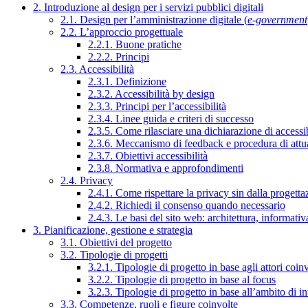
2. Introduzione al design per i servizi pubblici digitali
2.1. Design per l’amministrazione digitale (
e-government
2.2. L’approccio progettuale
2.2.1. Buone pratiche
2.2.2. Principi
2.3. Accessibilità
2.3.1. Definizione
2.3.2. Accessibilità by design
2.3.3. Principi per l’accessibilità
2.3.4. Linee guida e criteri di successo
2.3.5. Come rilasciare una dichiarazione di accessib
2.3.6. Meccanismo di feedback e procedura di attu
2.3.7. Obiettivi accessibilità
2.3.8. Normativa e approfondimenti
2.4. Privacy
2.4.1. Come rispettare la privacy sin dalla progettaz
2.4.2. Richiedi il consenso quando necessario
2.4.3. Le basi del sito web: architettura, informati
3. Pianificazione, gestione e strategia
3.1. Obiettivi del progetto
3.2. Tipologie di progetti
3.2.1. Tipologie di progetto in base agli attori coinv
3.2.2. Tipologie di progetto in base al focus
3.2.3. Tipologie di progetto in base all’ambito di i
3.3. Competenze, ruoli e figure coinvolte