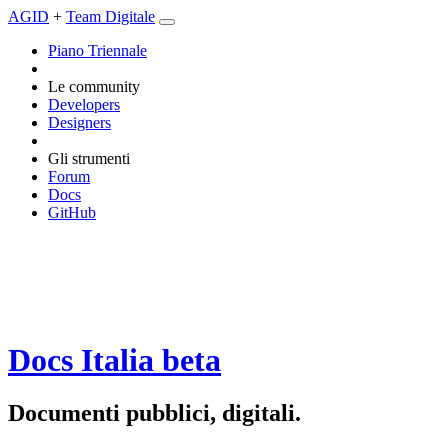
AGID
+
Team Digitale
Piano Triennale
Le community
Developers
Designers
Gli strumenti
Forum
Docs
GitHub
Docs Italia
beta
Documenti pubblici, digitali.