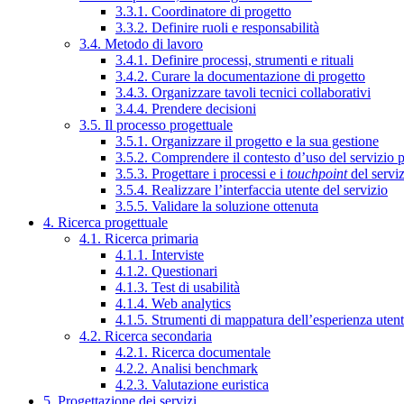
3.3.1. Coordinatore di progetto
3.3.2. Definire ruoli e responsabilità
3.4. Metodo di lavoro
3.4.1. Definire processi, strumenti e rituali
3.4.2. Curare la documentazione di progetto
3.4.3. Organizzare tavoli tecnici collaborativi
3.4.4. Prendere decisioni
3.5. Il processo progettuale
3.5.1. Organizzare il progetto e la sua gestione
3.5.2. Comprendere il contesto d’uso del servizio 
3.5.3. Progettare i processi e i
touchpoint
del servi
3.5.4. Realizzare l’interfaccia utente del servizio
3.5.5. Validare la soluzione ottenuta
4. Ricerca progettuale
4.1. Ricerca primaria
4.1.1. Interviste
4.1.2. Questionari
4.1.3. Test di usabilità
4.1.4. Web analytics
4.1.5. Strumenti di mappatura dell’esperienza uten
4.2. Ricerca secondaria
4.2.1. Ricerca documentale
4.2.2. Analisi benchmark
4.2.3. Valutazione euristica
5. Progettazione dei servizi