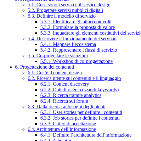
5.1. Cosa sono i servizi e il service design
5.2. Progettare servizi pubblici digitali
5.3. Definire il modello di servizio
5.3.1. Identificare gli attori coinvolti
5.3.2. Formulare la proposta di valore
5.3.3. Inquadrare gli elementi costitutivi del serviz
5.4. Descrivere il funzionamento del servizio
5.4.1. Mappare l’ecosistema
5.4.2. Rappresentare i flussi di servizio
5.5. Co-progettare le soluzioni
5.5.1. Workshop di co-progettazione
6. Progettazione dei contenuti
6.1. Cos’è il content design
6.2. Ricerca utente sui contenuti e il linguaggio
6.2.1. Content discovery
6.2.2. Dati di ricerca (search keywords)
6.2.3. Ricerca tramite analytics
6.2.4. Ricerca sui forum
6.3. Dalla ricerca ai bisogni degli utenti
6.3.1. User stories per definire i contenuti
6.3.2. Job stories per definire i contenuti
6.3.3. Criteri di accettazione
6.4. Architettura dell’informazione
6.4.1. Definire l’architettura dell’informazione
6.4.2. Alberatura