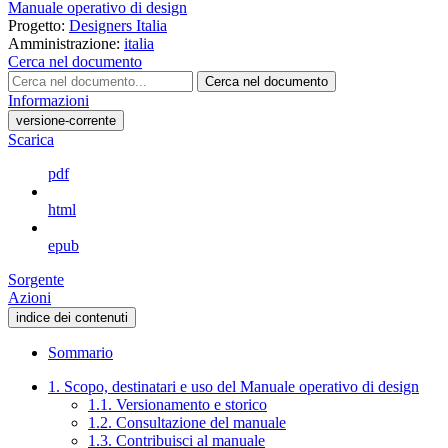
Manuale operativo di design
Progetto:
Designers Italia
Amministrazione:
italia
Cerca nel documento
Cerca nel documento
Informazioni
versione-corrente
Scarica
pdf
html
epub
Sorgente
Azioni
indice dei contenuti
Sommario
1. Scopo, destinatari e uso del Manuale operativo di design
1.1. Versionamento e storico
1.2. Consultazione del manuale
1.3. Contribuisci al manuale