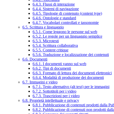
6.4.3. Flussi di interazione
6.4.4. Sistemi di navigazione
6.4.5. Tipologie di contenuto (content type)
6.4.6. Ontologie e standard
6.4.7. Vocabolari controllati e tassonomie
6.5. Scrittura e linguaggio
6.5.1. Come leggono le persone sul web
6.5.2. Le regole per un linguaggio semplice
6.5.3. Microtesti
6.5.4. Scrittura collaborativa
6.5.5. Content critique
6.5.6. Traduzione e localizzazione dei contenuti
6.6. Documenti
6.6.1. I documenti vanno sul web
6.6.2. Tipi di documenti
6.6.3. Formato di lettura dei documenti elettronici
6.6.4. Modalità di produzione dei documenti
6.7. Immagini e video
6.7.1. Testo alternativo (alt text) per le immagini
6.7.2. Sottotitoli per i video
6.7.3. Trascrizioni per i video
6.8. Proprietà intellettuale e privacy
6.8.1. Pubblicazione di contenuti prodotti dalla P
6.8.2. Pubblicazione di contenuti non prodotti dal