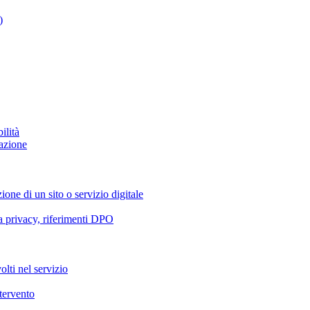
)
ilità
azione
ione di un sito o servizio digitale
va privacy, riferimenti DPO
olti nel servizio
ntervento