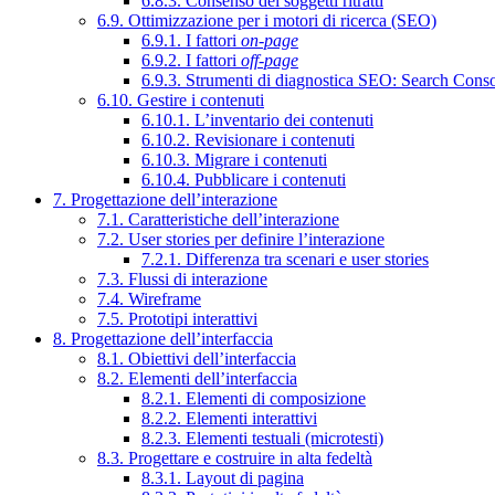
6.8.3. Consenso dei soggetti ritratti
6.9. Ottimizzazione per i motori di ricerca (SEO)
6.9.1. I fattori
on-page
6.9.2. I fattori
off-page
6.9.3. Strumenti di diagnostica SEO: Search Cons
6.10. Gestire i contenuti
6.10.1. L’inventario dei contenuti
6.10.2. Revisionare i contenuti
6.10.3. Migrare i contenuti
6.10.4. Pubblicare i contenuti
7. Progettazione dell’interazione
7.1. Caratteristiche dell’interazione
7.2. User stories per definire l’interazione
7.2.1. Differenza tra scenari e user stories
7.3. Flussi di interazione
7.4. Wireframe
7.5. Prototipi interattivi
8. Progettazione dell’interfaccia
8.1. Obiettivi dell’interfaccia
8.2. Elementi dell’interfaccia
8.2.1. Elementi di composizione
8.2.2. Elementi interattivi
8.2.3. Elementi testuali (microtesti)
8.3. Progettare e costruire in alta fedeltà
8.3.1. Layout di pagina