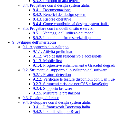
8.3.2. Prototipi in alta fedeltà
8.4. Progettare con il design system .italia
8.4.1. Documentazione
8.4.2. Benefici del design system
8.4.3. Risorse operative
8.4.4. Come contribuire al design system .italia
8.5. Progettare con i modelli di sito e servizi
8.5.1. Vantaggi dell’utilizzo dei modelli
8.5.2. I modelli di sito e servizi disponibili
9. Sviluppo dell’interfaccia
9.1. Approccio allo sviluppo
9.1.1. Attività preliminari
9.1.2. Web design responsivo e accessibile
9.1.3. Mobile first
9.1.4. Progressive enhancement e Graceful degrad
9.2. Strumenti di supporto allo sviluppo del software
9.2.1. Feature detection
9.2.2. Verificare le feature disponibili con Can I us
9.2.3. Strumenti e risorse per CSS e JavaScript
9.2.4. Supporto browser
9.2.5. Misurare le prestazioni
9.3. Catalogo del riuso
9.4. Sviluppare con il design system .italia
9.4.1. Il framework Bootstrap Italia
9.4.2. Il kit di sviluppo React