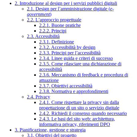
2. Introduzione al design per i servizi pubblici digitali
2.1. Design per l’amministrazione digitale (
e-
government
)
2.2. L’approccio progettuale
2.2.1. Buone pratiche
2.2.2. Principi
2.3. Accessibilità
2.3.1. Definizione
2.3.2. Accessibilità by design
2.3.3. Principi per l’accessibilità
2.3.4. Linee guida e criteri di successo
2.3.5. Come rilasciare una dichiarazione di
accessibilità
2.3.6. Meccanismo di feedback e procedura di
attuazione
2.3.7. Obiettivi accessibilità
2.3.8. Normativa e approfondimenti
2.4. Privacy
2.4.1. Come rispettare la privacy sin dalla
progettazione di un sito o servizio digitale
2.4.2. Richiedi il consenso quando necessario
2.4.3. Le basi del sito web: architettura,
informativa privacy, riferimenti DPO
3. Pianificazione, gestione e strategia
3.1. Obiettivi del progetto