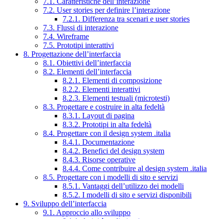
7.1. Caratteristiche dell’interazione
7.2. User stories per definire l’interazione
7.2.1. Differenza tra scenari e user stories
7.3. Flussi di interazione
7.4. Wireframe
7.5. Prototipi interattivi
8. Progettazione dell’interfaccia
8.1. Obiettivi dell’interfaccia
8.2. Elementi dell’interfaccia
8.2.1. Elementi di composizione
8.2.2. Elementi interattivi
8.2.3. Elementi testuali (microtesti)
8.3. Progettare e costruire in alta fedeltà
8.3.1. Layout di pagina
8.3.2. Prototipi in alta fedeltà
8.4. Progettare con il design system .italia
8.4.1. Documentazione
8.4.2. Benefici del design system
8.4.3. Risorse operative
8.4.4. Come contribuire al design system .italia
8.5. Progettare con i modelli di sito e servizi
8.5.1. Vantaggi dell’utilizzo dei modelli
8.5.2. I modelli di sito e servizi disponibili
9. Sviluppo dell’interfaccia
9.1. Approccio allo sviluppo