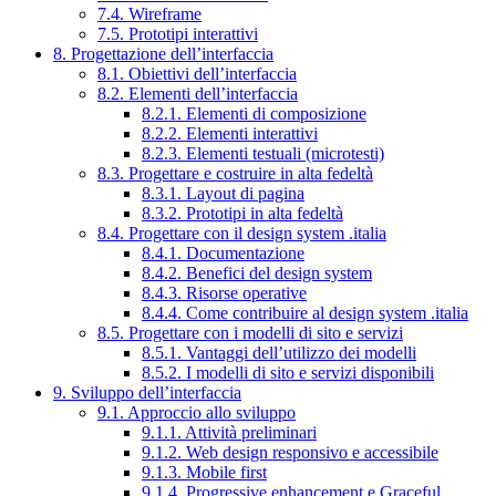
7.4. Wireframe
7.5. Prototipi interattivi
8. Progettazione dell’interfaccia
8.1. Obiettivi dell’interfaccia
8.2. Elementi dell’interfaccia
8.2.1. Elementi di composizione
8.2.2. Elementi interattivi
8.2.3. Elementi testuali (microtesti)
8.3. Progettare e costruire in alta fedeltà
8.3.1. Layout di pagina
8.3.2. Prototipi in alta fedeltà
8.4. Progettare con il design system .italia
8.4.1. Documentazione
8.4.2. Benefici del design system
8.4.3. Risorse operative
8.4.4. Come contribuire al design system .italia
8.5. Progettare con i modelli di sito e servizi
8.5.1. Vantaggi dell’utilizzo dei modelli
8.5.2. I modelli di sito e servizi disponibili
9. Sviluppo dell’interfaccia
9.1. Approccio allo sviluppo
9.1.1. Attività preliminari
9.1.2. Web design responsivo e accessibile
9.1.3. Mobile first
9.1.4. Progressive enhancement e Graceful