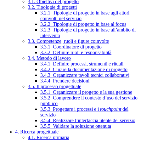
3.1. Obiettivi del progetto
3.2. Tipologie di progetti
3.2.1. Tipologie di progetto in base agli attori
coinvolti nel servizio
3.2.2. Tipologie di progetto in base al focus
3.2.3. Tipologie di progetto in base all’ambito di
intervento
3.3. Competenze, ruoli e figure coinvolte
3.3.1. Coordinatore di progetto
3.3.2. Definire ruoli e responsabilità
3.4. Metodo di lavoro
3.4.1. Definire processi, strumenti e rituali
3.4.2. Curare la documentazione di progetto
3.4.3. Organizzare tavoli tecnici collaborativi
3.4.4. Prendere decisioni
3.5. Il processo progettuale
3.5.1. Organizzare il progetto e la sua gestione
3.5.2. Comprendere il contesto d’uso del servizio
pubblico
3.5.3. Progettare i processi e i
touchpoint
del
servizio
3.5.4. Realizzare l’interfaccia utente del servizio
3.5.5. Validare la soluzione ottenuta
4. Ricerca progettuale
4.1. Ricerca primaria