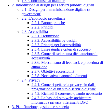
1.3. Contribuisci al manuale
2. Introduzione al design per i servizi pubblici digitali
2.1. Design per l’amministrazione digitale (
e-
government
)
2.2. L’approccio progettuale
2.2.1. Buone pratiche
2.2.2. Principi
2.3. Accessibilità
2.3.1. Definizione
2.3.2. Accessibilità by design
2.3.3. Principi per l’accessibilità
2.3.4. Linee guida e criteri di successo
2.3.5. Come rilasciare una dichiarazione di
accessibilità
2.3.6. Meccanismo di feedback e procedura di
attuazione
2.3.7. Obiettivi accessibilità
2.3.8. Normativa e approfondimenti
2.4. Privacy
2.4.1. Come rispettare la privacy sin dalla
progettazione di un sito o servizio digitale
2.4.2. Richiedi il consenso quando necessario
2.4.3. Le basi del sito web: architettura,
informativa privacy, riferimenti DPO
3. Pianificazione, gestione e strategia