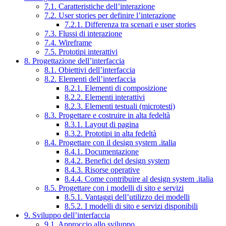
7.1. Caratteristiche dell’interazione
7.2. User stories per definire l’interazione
7.2.1. Differenza tra scenari e user stories
7.3. Flussi di interazione
7.4. Wireframe
7.5. Prototipi interattivi
8. Progettazione dell’interfaccia
8.1. Obiettivi dell’interfaccia
8.2. Elementi dell’interfaccia
8.2.1. Elementi di composizione
8.2.2. Elementi interattivi
8.2.3. Elementi testuali (microtesti)
8.3. Progettare e costruire in alta fedeltà
8.3.1. Layout di pagina
8.3.2. Prototipi in alta fedeltà
8.4. Progettare con il design system .italia
8.4.1. Documentazione
8.4.2. Benefici del design system
8.4.3. Risorse operative
8.4.4. Come contribuire al design system .italia
8.5. Progettare con i modelli di sito e servizi
8.5.1. Vantaggi dell’utilizzo dei modelli
8.5.2. I modelli di sito e servizi disponibili
9. Sviluppo dell’interfaccia
9.1. Approccio allo sviluppo