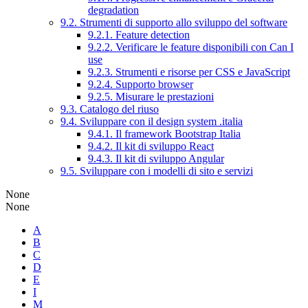
degradation
9.2. Strumenti di supporto allo sviluppo del software
9.2.1. Feature detection
9.2.2. Verificare le feature disponibili con Can I
use
9.2.3. Strumenti e risorse per CSS e JavaScript
9.2.4. Supporto browser
9.2.5. Misurare le prestazioni
9.3. Catalogo del riuso
9.4. Sviluppare con il design system .italia
9.4.1. Il framework Bootstrap Italia
9.4.2. Il kit di sviluppo React
9.4.3. Il kit di sviluppo Angular
9.5. Sviluppare con i modelli di sito e servizi
None
None
A
B
C
D
E
I
M