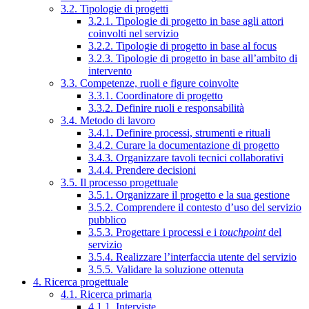
3.2. Tipologie di progetti
3.2.1. Tipologie di progetto in base agli attori
coinvolti nel servizio
3.2.2. Tipologie di progetto in base al focus
3.2.3. Tipologie di progetto in base all’ambito di
intervento
3.3. Competenze, ruoli e figure coinvolte
3.3.1. Coordinatore di progetto
3.3.2. Definire ruoli e responsabilità
3.4. Metodo di lavoro
3.4.1. Definire processi, strumenti e rituali
3.4.2. Curare la documentazione di progetto
3.4.3. Organizzare tavoli tecnici collaborativi
3.4.4. Prendere decisioni
3.5. Il processo progettuale
3.5.1. Organizzare il progetto e la sua gestione
3.5.2. Comprendere il contesto d’uso del servizio
pubblico
3.5.3. Progettare i processi e i
touchpoint
del
servizio
3.5.4. Realizzare l’interfaccia utente del servizio
3.5.5. Validare la soluzione ottenuta
4. Ricerca progettuale
4.1. Ricerca primaria
4.1.1. Interviste