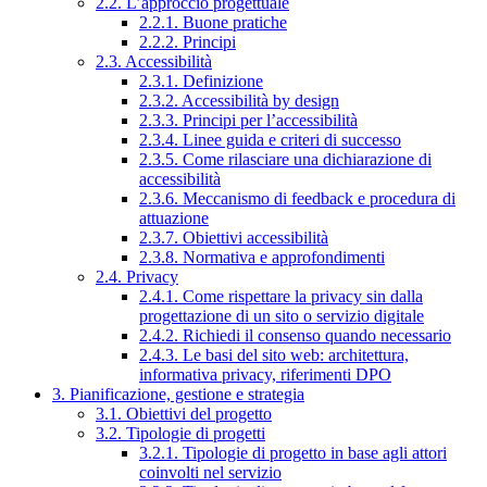
2.2. L’approccio progettuale
2.2.1. Buone pratiche
2.2.2. Principi
2.3. Accessibilità
2.3.1. Definizione
2.3.2. Accessibilità by design
2.3.3. Principi per l’accessibilità
2.3.4. Linee guida e criteri di successo
2.3.5. Come rilasciare una dichiarazione di
accessibilità
2.3.6. Meccanismo di feedback e procedura di
attuazione
2.3.7. Obiettivi accessibilità
2.3.8. Normativa e approfondimenti
2.4. Privacy
2.4.1. Come rispettare la privacy sin dalla
progettazione di un sito o servizio digitale
2.4.2. Richiedi il consenso quando necessario
2.4.3. Le basi del sito web: architettura,
informativa privacy, riferimenti DPO
3. Pianificazione, gestione e strategia
3.1. Obiettivi del progetto
3.2. Tipologie di progetti
3.2.1. Tipologie di progetto in base agli attori
coinvolti nel servizio