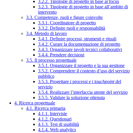
3.2.2. Tipologie di progetto in base al focus
3.2.3. Tipologie di progetto in base all’ambito di
intervento
3.3. Competenze, ruoli e figure coinvolte
3.3.1. Coordinatore di progetto
3.3.2. Definire ruoli e responsabilità
3.4. Metodo di lavoro
3.4.1. Definire processi, strumenti e rituali
3.4.2. Curare la documentazione di progetto
3.4.3. Organizzare tavoli tecnici collaborativi
3.4.4. Prendere decisioni
3.5. Il processo progettuale
3.5.1. Organizzare il progetto e la sua gestione
3.5.2. Comprendere il contesto d’uso del servizio
pubblico
3.5.3. Progettare i processi e i
touchpoint
del
servizio
3.5.4. Realizzare l’interfaccia utente del servizio
3.5.5. Validare la soluzione ottenuta
4. Ricerca progettuale
4.1. Ricerca primaria
4.1.1. Interviste
4.1.2. Questionari
4.1.3. Test di usabilità
4.1.4. Web analytics