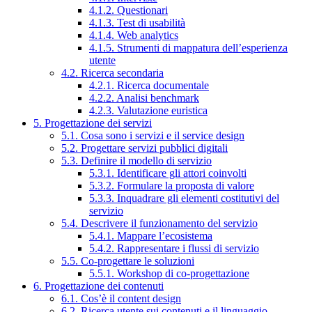
4.1.2. Questionari
4.1.3. Test di usabilità
4.1.4. Web analytics
4.1.5. Strumenti di mappatura dell’esperienza
utente
4.2. Ricerca secondaria
4.2.1. Ricerca documentale
4.2.2. Analisi benchmark
4.2.3. Valutazione euristica
5. Progettazione dei servizi
5.1. Cosa sono i servizi e il service design
5.2. Progettare servizi pubblici digitali
5.3. Definire il modello di servizio
5.3.1. Identificare gli attori coinvolti
5.3.2. Formulare la proposta di valore
5.3.3. Inquadrare gli elementi costitutivi del
servizio
5.4. Descrivere il funzionamento del servizio
5.4.1. Mappare l’ecosistema
5.4.2. Rappresentare i flussi di servizio
5.5. Co-progettare le soluzioni
5.5.1. Workshop di co-progettazione
6. Progettazione dei contenuti
6.1. Cos’è il content design
6.2. Ricerca utente sui contenuti e il linguaggio