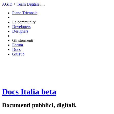
AGID
+
Team Digitale
Piano Triennale
Le community
Developers
Designers
Gli strumenti
Forum
Docs
GitHub
Docs Italia
beta
Documenti pubblici, digitali.