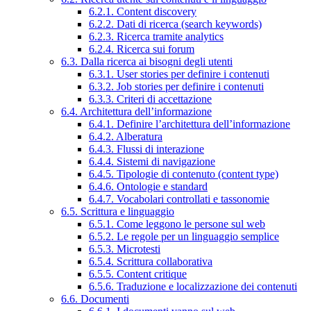
6.2.1. Content discovery
6.2.2. Dati di ricerca (search keywords)
6.2.3. Ricerca tramite analytics
6.2.4. Ricerca sui forum
6.3. Dalla ricerca ai bisogni degli utenti
6.3.1. User stories per definire i contenuti
6.3.2. Job stories per definire i contenuti
6.3.3. Criteri di accettazione
6.4. Architettura dell’informazione
6.4.1. Definire l’architettura dell’informazione
6.4.2. Alberatura
6.4.3. Flussi di interazione
6.4.4. Sistemi di navigazione
6.4.5. Tipologie di contenuto (content type)
6.4.6. Ontologie e standard
6.4.7. Vocabolari controllati e tassonomie
6.5. Scrittura e linguaggio
6.5.1. Come leggono le persone sul web
6.5.2. Le regole per un linguaggio semplice
6.5.3. Microtesti
6.5.4. Scrittura collaborativa
6.5.5. Content critique
6.5.6. Traduzione e localizzazione dei contenuti
6.6. Documenti