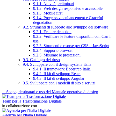
9.1.1. Attività preliminari
9.1.2. Web design responsivo e accessibile
9.1.3. Mobile first
9.1.4. Progressive enhancement e Graceful
degradation
9.2. Strumenti di supporto allo sviluppo del software
9.2.1. Feature detection
9.2.2. Verificare le feature disponibili con Can I
use
9.2.3. Strumenti e risorse per CSS e JavaScript
9.2.4. Supporto browser
9.2.5. Misurare le prestazioni
9.3. Catalogo del riuso
9.4. Sviluppare con il design system .italia
9.4.1. Il framework Bootstrap Italia
9.4.2. Il kit di sviluppo React
9.4.3. Il kit di sviluppo Angular
9.5. Sviluppare con i modelli di sito e servizi
1. Scopo, destinatari e uso del Manuale operativo di design
Team per la Trasformazione Digitale
in collaborazione con
Agenzia per l'Italia Digitale