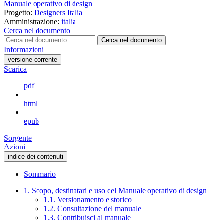
Manuale operativo di design
Progetto:
Designers Italia
Amministrazione:
italia
Cerca nel documento
Cerca nel documento
Informazioni
versione-corrente
Scarica
pdf
html
epub
Sorgente
Azioni
indice dei contenuti
Sommario
1. Scopo, destinatari e uso del Manuale operativo di design
1.1. Versionamento e storico
1.2. Consultazione del manuale
1.3. Contribuisci al manuale