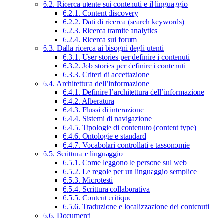
6.2. Ricerca utente sui contenuti e il linguaggio
6.2.1. Content discovery
6.2.2. Dati di ricerca (search keywords)
6.2.3. Ricerca tramite analytics
6.2.4. Ricerca sui forum
6.3. Dalla ricerca ai bisogni degli utenti
6.3.1. User stories per definire i contenuti
6.3.2. Job stories per definire i contenuti
6.3.3. Criteri di accettazione
6.4. Architettura dell’informazione
6.4.1. Definire l’architettura dell’informazione
6.4.2. Alberatura
6.4.3. Flussi di interazione
6.4.4. Sistemi di navigazione
6.4.5. Tipologie di contenuto (content type)
6.4.6. Ontologie e standard
6.4.7. Vocabolari controllati e tassonomie
6.5. Scrittura e linguaggio
6.5.1. Come leggono le persone sul web
6.5.2. Le regole per un linguaggio semplice
6.5.3. Microtesti
6.5.4. Scrittura collaborativa
6.5.5. Content critique
6.5.6. Traduzione e localizzazione dei contenuti
6.6. Documenti