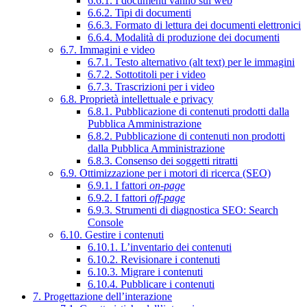
6.6.1. I documenti vanno sul web
6.6.2. Tipi di documenti
6.6.3. Formato di lettura dei documenti elettronici
6.6.4. Modalità di produzione dei documenti
6.7. Immagini e video
6.7.1. Testo alternativo (alt text) per le immagini
6.7.2. Sottotitoli per i video
6.7.3. Trascrizioni per i video
6.8. Proprietà intellettuale e privacy
6.8.1. Pubblicazione di contenuti prodotti dalla
Pubblica Amministrazione
6.8.2. Pubblicazione di contenuti non prodotti
dalla Pubblica Amministrazione
6.8.3. Consenso dei soggetti ritratti
6.9. Ottimizzazione per i motori di ricerca (SEO)
6.9.1. I fattori
on-page
6.9.2. I fattori
off-page
6.9.3. Strumenti di diagnostica SEO: Search
Console
6.10. Gestire i contenuti
6.10.1. L’inventario dei contenuti
6.10.2. Revisionare i contenuti
6.10.3. Migrare i contenuti
6.10.4. Pubblicare i contenuti
7. Progettazione dell’interazione