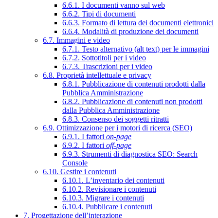
6.6.1. I documenti vanno sul web
6.6.2. Tipi di documenti
6.6.3. Formato di lettura dei documenti elettronici
6.6.4. Modalità di produzione dei documenti
6.7. Immagini e video
6.7.1. Testo alternativo (alt text) per le immagini
6.7.2. Sottotitoli per i video
6.7.3. Trascrizioni per i video
6.8. Proprietà intellettuale e privacy
6.8.1. Pubblicazione di contenuti prodotti dalla
Pubblica Amministrazione
6.8.2. Pubblicazione di contenuti non prodotti
dalla Pubblica Amministrazione
6.8.3. Consenso dei soggetti ritratti
6.9. Ottimizzazione per i motori di ricerca (SEO)
6.9.1. I fattori
on-page
6.9.2. I fattori
off-page
6.9.3. Strumenti di diagnostica SEO: Search
Console
6.10. Gestire i contenuti
6.10.1. L’inventario dei contenuti
6.10.2. Revisionare i contenuti
6.10.3. Migrare i contenuti
6.10.4. Pubblicare i contenuti
7. Progettazione dell’interazione