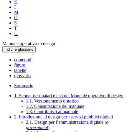
E
I
M
O
S
T
U
Manuale operativo di design
indici e glossario
contenuti
figure
tabelle
glossario
Sommario
1. Scopo, destinatari e uso del Manuale operativo di design
1.1. Versionamento e storico
1.2. Consultazione del manuale
1.3. Contribuisci al manuale
2. Introduzione al design per i servizi pubblici digitali
2.1. Design per l’amministrazione digitale (
e-
government
)