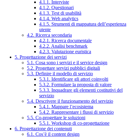
4.1.1. Interviste
4.1.2. Questionari
4.1.3. Test di usabilità
4.1.4. Web analytics
4.1.5. Strumenti di mappatura dell’esperienza
utente
4.2. Ricerca secondaria
4.2.1. Ricerca documentale
4.2.2. Analisi benchmark
4.2.3. Valutazione euristica
5. Progettazione dei servizi
5.1. Cosa sono i servizi e il service design
5.2. Progettare servizi pubblici digitali
5.3. Definire il modello di servizio
5.3.1. Identificare gli attori coinvolti
5.3.2. Formulare la proposta di valore
5.3.3. Inquadrare gli elementi costitutivi del
servizio
5.4. Descrivere il funzionamento del servizio
5.4.1. Mappare l’ecosistema
5.4.2. Rappresentare i flussi di servizio
5.5. Co-progettare le soluzioni
5.5.1. Workshop di co-progettazione
6. Progettazione dei contenuti
6.1. Cos’è il content design