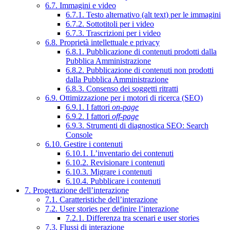
6.7. Immagini e video
6.7.1. Testo alternativo (alt text) per le immagini
6.7.2. Sottotitoli per i video
6.7.3. Trascrizioni per i video
6.8. Proprietà intellettuale e privacy
6.8.1. Pubblicazione di contenuti prodotti dalla
Pubblica Amministrazione
6.8.2. Pubblicazione di contenuti non prodotti
dalla Pubblica Amministrazione
6.8.3. Consenso dei soggetti ritratti
6.9. Ottimizzazione per i motori di ricerca (SEO)
6.9.1. I fattori
on-page
6.9.2. I fattori
off-page
6.9.3. Strumenti di diagnostica SEO: Search
Console
6.10. Gestire i contenuti
6.10.1. L’inventario dei contenuti
6.10.2. Revisionare i contenuti
6.10.3. Migrare i contenuti
6.10.4. Pubblicare i contenuti
7. Progettazione dell’interazione
7.1. Caratteristiche dell’interazione
7.2. User stories per definire l’interazione
7.2.1. Differenza tra scenari e user stories
7.3. Flussi di interazione