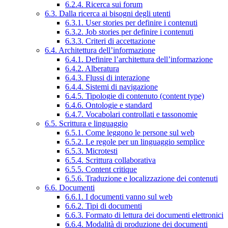
6.2.4. Ricerca sui forum
6.3. Dalla ricerca ai bisogni degli utenti
6.3.1. User stories per definire i contenuti
6.3.2. Job stories per definire i contenuti
6.3.3. Criteri di accettazione
6.4. Architettura dell’informazione
6.4.1. Definire l’architettura dell’informazione
6.4.2. Alberatura
6.4.3. Flussi di interazione
6.4.4. Sistemi di navigazione
6.4.5. Tipologie di contenuto (content type)
6.4.6. Ontologie e standard
6.4.7. Vocabolari controllati e tassonomie
6.5. Scrittura e linguaggio
6.5.1. Come leggono le persone sul web
6.5.2. Le regole per un linguaggio semplice
6.5.3. Microtesti
6.5.4. Scrittura collaborativa
6.5.5. Content critique
6.5.6. Traduzione e localizzazione dei contenuti
6.6. Documenti
6.6.1. I documenti vanno sul web
6.6.2. Tipi di documenti
6.6.3. Formato di lettura dei documenti elettronici
6.6.4. Modalità di produzione dei documenti