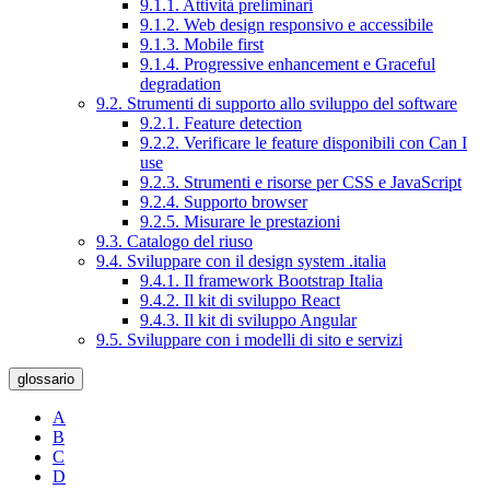
9.1.1. Attività preliminari
9.1.2. Web design responsivo e accessibile
9.1.3. Mobile first
9.1.4. Progressive enhancement e Graceful
degradation
9.2. Strumenti di supporto allo sviluppo del software
9.2.1. Feature detection
9.2.2. Verificare le feature disponibili con Can I
use
9.2.3. Strumenti e risorse per CSS e JavaScript
9.2.4. Supporto browser
9.2.5. Misurare le prestazioni
9.3. Catalogo del riuso
9.4. Sviluppare con il design system .italia
9.4.1. Il framework Bootstrap Italia
9.4.2. Il kit di sviluppo React
9.4.3. Il kit di sviluppo Angular
9.5. Sviluppare con i modelli di sito e servizi
glossario
A
B
C
D