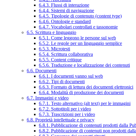
6.4.3. Flussi di interazione
6.4.4. Sistemi di navigazione
6.4.5. Tipologie di contenuto (content type)
6.4.6. Ontologie e standard
6.4.7. Vocabolari controllati e tassonomie
6.5. Scrittura e linguaggio
6.5.1. Come leggono le persone sul web
6.5.2. Le regole per un linguaggio semplice
6.5.3. Microtesti
6.5.4. Scrittura collaborativa
6.5.5. Content critique
6.5.6. Traduzione e localizzazione dei contenuti
6.6. Documenti
6.6.1. I documenti vanno sul web
6.6.2. Tipi di documenti
6.6.3. Formato di lettura dei documenti elettronici
6.6.4. Modalità di produzione dei documenti
6.7. Immagini e video
6.7.1. Testo alternativo (alt text) per le immagini
6.7.2. Sottotitoli per i video
6.7.3. Trascrizioni per i video
6.8. Proprietà intellettuale e privacy
6.8.1. Pubblicazione di contenuti prodotti dalla P
6.8.2. Pubblicazione di contenuti non prodotti dal