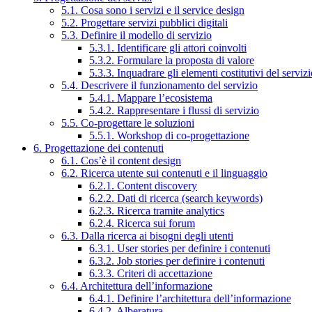
5.1. Cosa sono i servizi e il service design
5.2. Progettare servizi pubblici digitali
5.3. Definire il modello di servizio
5.3.1. Identificare gli attori coinvolti
5.3.2. Formulare la proposta di valore
5.3.3. Inquadrare gli elementi costitutivi del serviz
5.4. Descrivere il funzionamento del servizio
5.4.1. Mappare l’ecosistema
5.4.2. Rappresentare i flussi di servizio
5.5. Co-progettare le soluzioni
5.5.1. Workshop di co-progettazione
6. Progettazione dei contenuti
6.1. Cos’è il content design
6.2. Ricerca utente sui contenuti e il linguaggio
6.2.1. Content discovery
6.2.2. Dati di ricerca (search keywords)
6.2.3. Ricerca tramite analytics
6.2.4. Ricerca sui forum
6.3. Dalla ricerca ai bisogni degli utenti
6.3.1. User stories per definire i contenuti
6.3.2. Job stories per definire i contenuti
6.3.3. Criteri di accettazione
6.4. Architettura dell’informazione
6.4.1. Definire l’architettura dell’informazione
6.4.2. Alberatura