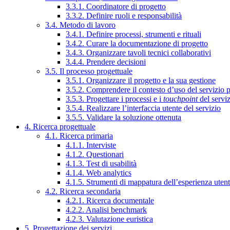
3.3.1. Coordinatore di progetto
3.3.2. Definire ruoli e responsabilità
3.4. Metodo di lavoro
3.4.1. Definire processi, strumenti e rituali
3.4.2. Curare la documentazione di progetto
3.4.3. Organizzare tavoli tecnici collaborativi
3.4.4. Prendere decisioni
3.5. Il processo progettuale
3.5.1. Organizzare il progetto e la sua gestione
3.5.2. Comprendere il contesto d’uso del servizio 
3.5.3. Progettare i processi e i
touchpoint
del servi
3.5.4. Realizzare l’interfaccia utente del servizio
3.5.5. Validare la soluzione ottenuta
4. Ricerca progettuale
4.1. Ricerca primaria
4.1.1. Interviste
4.1.2. Questionari
4.1.3. Test di usabilità
4.1.4. Web analytics
4.1.5. Strumenti di mappatura dell’esperienza uten
4.2. Ricerca secondaria
4.2.1. Ricerca documentale
4.2.2. Analisi benchmark
4.2.3. Valutazione euristica
5. Progettazione dei servizi