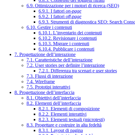
6.8.3. Consenso dei soggetti ritratti
6.9. Ottimizzazione per i motori di ricerca (SEO)
6.9.1. I fattori
on-page
6.9.2. I fattori
off-page
6.9.3. Strumenti di diagnostica SEO: Search Cons
6.10. Gestire i contenuti
6.10.1. L’inventario dei contenuti
6.10.2. Revisionare i contenuti
6.10.3. Migrare i contenuti
6.10.4. Pubblicare i contenuti
7. Progettazione dell’interazione
7.1. Caratteristiche dell’interazione
7.2. User stories per definire l’interazione
7.2.1. Differenza tra scenari e user stories
7.3. Flussi di interazione
7.4. Wireframe
7.5. Prototipi interattivi
8. Progettazione dell’interfaccia
8.1. Obiettivi dell’interfaccia
8.2. Elementi dell’interfaccia
8.2.1. Elementi di composizione
8.2.2. Elementi interattivi
8.2.3. Elementi testuali (microtesti)
8.3. Progettare e costruire in alta fedeltà
8.3.1. Layout di pagina