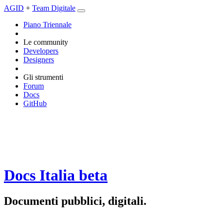
AGID
+
Team Digitale
Piano Triennale
Le community
Developers
Designers
Gli strumenti
Forum
Docs
GitHub
Docs Italia
beta
Documenti pubblici, digitali.