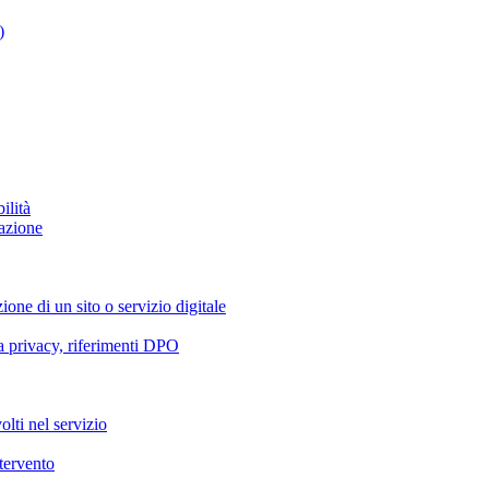
)
ilità
azione
ione di un sito o servizio digitale
va privacy, riferimenti DPO
olti nel servizio
ntervento