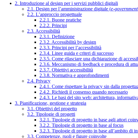
2. Introduzione al design per i servizi pubblici digitali
2.1. Design per l’amministrazione digitale (
e-government
2.2. L’approccio progettuale
2.2.1. Buone pratiche
2.2.2. Principi
2.3. Accessibilità
2.3.1. Definizione
2.3.2. Accessibilità by design
2.3.3. Principi per l’accessibilità
2.3.4. Linee guida e criteri di successo
2.3.5. Come rilasciare una dichiarazione di accessib
2.3.6. Meccanismo di feedback e procedura di attu
2.3.7. Obiettivi accessibilità
2.3.8. Normativa e approfondimenti
2.4. Privacy
2.4.1. Come rispettare la privacy sin dalla progettaz
2.4.2. Richiedi il consenso quando necessario
2.4.3. Le basi del sito web: architettura, informati
3. Pianificazione, gestione e strategia
3.1. Obiettivi del progetto
3.2. Tipologie di progetti
3.2.1. Tipologie di progetto in base agli attori coinv
3.2.2. Tipologie di progetto in base al focus
3.2.3. Tipologie di progetto in base all’ambito di i
3.3. Competenze, ruoli e figure coinvolte