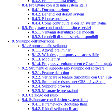
8.3.2. Prototipi in alta fedeltà
8.4. Progettare con il design system .italia
8.4.1. Documentazione
8.4.2. Benefici del design system
8.4.3. Risorse operative
8.4.4. Come contribuire al design system .italia
8.5. Progettare con i modelli di sito e servizi
8.5.1. Vantaggi dell’utilizzo dei modelli
8.5.2. I modelli di sito e servizi disponibili
9. Sviluppo dell’interfaccia
9.1. Approccio allo sviluppo
9.1.1. Attività preliminari
9.1.2. Web design responsivo e accessibile
9.1.3. Mobile first
9.1.4. Progressive enhancement e Graceful degrad
9.2. Strumenti di supporto allo sviluppo del software
9.2.1. Feature detection
9.2.2. Verificare le feature disponibili con Can I us
9.2.3. Strumenti e risorse per CSS e JavaScript
9.2.4. Supporto browser
9.2.5. Misurare le prestazioni
9.3. Catalogo del riuso
9.4. Sviluppare con il design system .italia
9.4.1. Il framework Bootstrap Italia
9.4.2. Il kit di sviluppo React