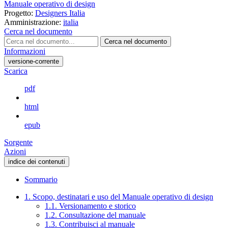
Manuale operativo di design
Progetto:
Designers Italia
Amministrazione:
italia
Cerca nel documento
Cerca nel documento
Informazioni
versione-corrente
Scarica
pdf
html
epub
Sorgente
Azioni
indice dei contenuti
Sommario
1. Scopo, destinatari e uso del Manuale operativo di design
1.1. Versionamento e storico
1.2. Consultazione del manuale
1.3. Contribuisci al manuale