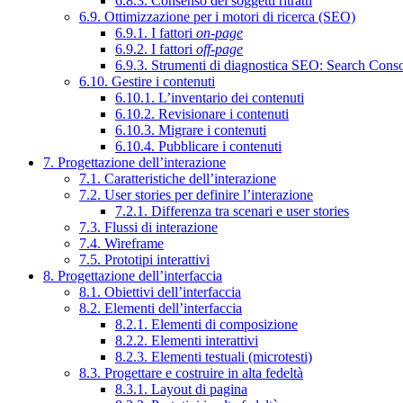
6.8.3. Consenso dei soggetti ritratti
6.9. Ottimizzazione per i motori di ricerca (SEO)
6.9.1. I fattori
on-page
6.9.2. I fattori
off-page
6.9.3. Strumenti di diagnostica SEO: Search Cons
6.10. Gestire i contenuti
6.10.1. L’inventario dei contenuti
6.10.2. Revisionare i contenuti
6.10.3. Migrare i contenuti
6.10.4. Pubblicare i contenuti
7. Progettazione dell’interazione
7.1. Caratteristiche dell’interazione
7.2. User stories per definire l’interazione
7.2.1. Differenza tra scenari e user stories
7.3. Flussi di interazione
7.4. Wireframe
7.5. Prototipi interattivi
8. Progettazione dell’interfaccia
8.1. Obiettivi dell’interfaccia
8.2. Elementi dell’interfaccia
8.2.1. Elementi di composizione
8.2.2. Elementi interattivi
8.2.3. Elementi testuali (microtesti)
8.3. Progettare e costruire in alta fedeltà
8.3.1. Layout di pagina