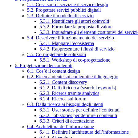
5.1. Cosa sono i servizi e il service design
5.2. Progettare servizi pubblici digitali
5.3. Definire il modello di servizio
5.3.1. Identificare gli attori coinvolti
5.3.2. Formulare la proposta di valore
5.3.3. Inquadrare gli elementi costitutivi del serviz
5.4. Descrivere il funzionamento del servizio
5.4.1. Mappare l’ecosistema
5.4.2. Rappresentare i flussi di servizio
5.5. Co-progettare le soluzioni
5.5.1. Workshop di co-progettazione
6. Progettazione dei contenuti
6.1. Cos’è il content design
6.2. Ricerca utente sui contenuti e il linguaggio
6.2.1. Content discovery
6.2.2. Dati di ricerca (search keywords)
6.2.3. Ricerca tramite analytics
6.2.4. Ricerca sui forum
6.3. Dalla ricerca ai bisogni degli utenti
6.3.1. User stories per definire i contenuti
6.3.2. Job stories per definire i contenuti
6.3.3. Criteri di accettazione
6.4. Architettura dell’informazione
6.4.1. Definire l’architettura dell’informazione
6.4.2. Alberatura