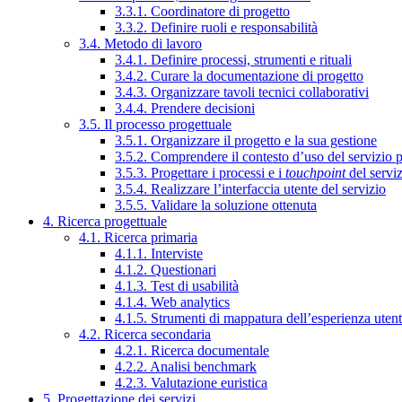
3.3.1. Coordinatore di progetto
3.3.2. Definire ruoli e responsabilità
3.4. Metodo di lavoro
3.4.1. Definire processi, strumenti e rituali
3.4.2. Curare la documentazione di progetto
3.4.3. Organizzare tavoli tecnici collaborativi
3.4.4. Prendere decisioni
3.5. Il processo progettuale
3.5.1. Organizzare il progetto e la sua gestione
3.5.2. Comprendere il contesto d’uso del servizio 
3.5.3. Progettare i processi e i
touchpoint
del servi
3.5.4. Realizzare l’interfaccia utente del servizio
3.5.5. Validare la soluzione ottenuta
4. Ricerca progettuale
4.1. Ricerca primaria
4.1.1. Interviste
4.1.2. Questionari
4.1.3. Test di usabilità
4.1.4. Web analytics
4.1.5. Strumenti di mappatura dell’esperienza uten
4.2. Ricerca secondaria
4.2.1. Ricerca documentale
4.2.2. Analisi benchmark
4.2.3. Valutazione euristica
5. Progettazione dei servizi