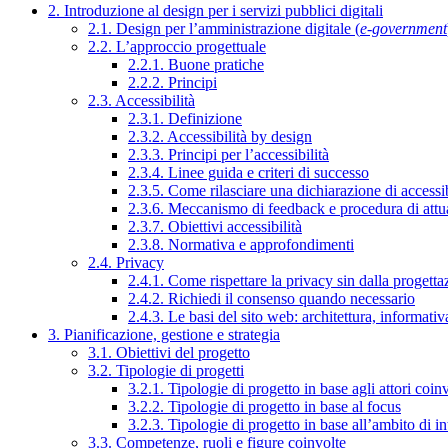
2. Introduzione al design per i servizi pubblici digitali
2.1. Design per l’amministrazione digitale (
e-government
2.2. L’approccio progettuale
2.2.1. Buone pratiche
2.2.2. Principi
2.3. Accessibilità
2.3.1. Definizione
2.3.2. Accessibilità by design
2.3.3. Principi per l’accessibilità
2.3.4. Linee guida e criteri di successo
2.3.5. Come rilasciare una dichiarazione di accessib
2.3.6. Meccanismo di feedback e procedura di attu
2.3.7. Obiettivi accessibilità
2.3.8. Normativa e approfondimenti
2.4. Privacy
2.4.1. Come rispettare la privacy sin dalla progettaz
2.4.2. Richiedi il consenso quando necessario
2.4.3. Le basi del sito web: architettura, informati
3. Pianificazione, gestione e strategia
3.1. Obiettivi del progetto
3.2. Tipologie di progetti
3.2.1. Tipologie di progetto in base agli attori coinv
3.2.2. Tipologie di progetto in base al focus
3.2.3. Tipologie di progetto in base all’ambito di i
3.3. Competenze, ruoli e figure coinvolte