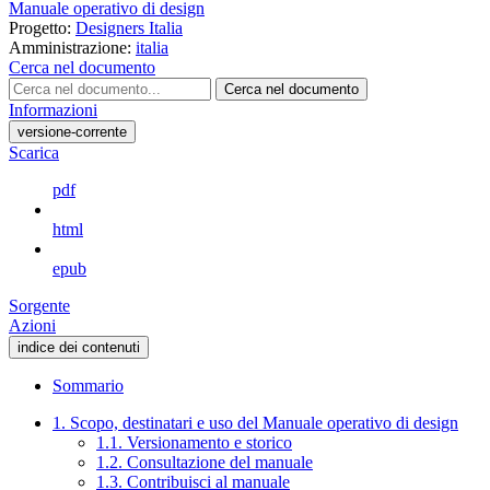
Manuale operativo di design
Progetto:
Designers Italia
Amministrazione:
italia
Cerca nel documento
Cerca nel documento
Informazioni
versione-corrente
Scarica
pdf
html
epub
Sorgente
Azioni
indice dei contenuti
Sommario
1. Scopo, destinatari e uso del Manuale operativo di design
1.1. Versionamento e storico
1.2. Consultazione del manuale
1.3. Contribuisci al manuale