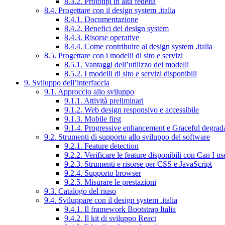
8.3.2. Prototipi in alta fedeltà
8.4. Progettare con il design system .italia
8.4.1. Documentazione
8.4.2. Benefici del design system
8.4.3. Risorse operative
8.4.4. Come contribuire al design system .italia
8.5. Progettare con i modelli di sito e servizi
8.5.1. Vantaggi dell’utilizzo dei modelli
8.5.2. I modelli di sito e servizi disponibili
9. Sviluppo dell’interfaccia
9.1. Approccio allo sviluppo
9.1.1. Attività preliminari
9.1.2. Web design responsivo e accessibile
9.1.3. Mobile first
9.1.4. Progressive enhancement e Graceful degrad
9.2. Strumenti di supporto allo sviluppo del software
9.2.1. Feature detection
9.2.2. Verificare le feature disponibili con Can I us
9.2.3. Strumenti e risorse per CSS e JavaScript
9.2.4. Supporto browser
9.2.5. Misurare le prestazioni
9.3. Catalogo del riuso
9.4. Sviluppare con il design system .italia
9.4.1. Il framework Bootstrap Italia
9.4.2. Il kit di sviluppo React