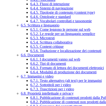
6.4.3. Flussi di interazione
6.4.4. Sistemi di navigazione
6.4.5. Tipologie di contenuto (content type)
6.4.6. Ontologie e standard
6.4.7. Vocabolari controllati e tassonomie
6.5. Scrittura e linguaggio
6.5.1. Come leggono le persone sul web
6.5.2. Le regole per un linguaggio semplice
6.5.3. Microtesti
6.5.4. Scrittura collaborativa
6.5.5. Content critique
6.5.6. Traduzione e localizzazione dei contenuti
6.6. Documenti
6.6.1. I documenti vanno sul web
6.6.2. Tipi di documenti
6.6.3. Formato di lettura dei documenti elettronici
6.6.4. Modalità di produzione dei documenti
6.7. Immagini e video
6.7.1. Testo alternativo (alt text) per le immagini
6.7.2. Sottotitoli per i video
6.7.3. Trascrizioni per i video
6.8. Proprietà intellettuale e privacy
6.8.1. Pubblicazione di contenuti prodotti dalla P
6.8.2. Pubblicazione di contenuti non prodotti dal