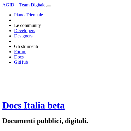
AGID
+
Team Digitale
Piano Triennale
Le community
Developers
Designers
Gli strumenti
Forum
Docs
GitHub
Docs Italia
beta
Documenti pubblici, digitali.