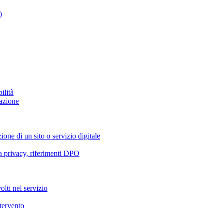
)
ilità
azione
ione di un sito o servizio digitale
va privacy, riferimenti DPO
olti nel servizio
ntervento