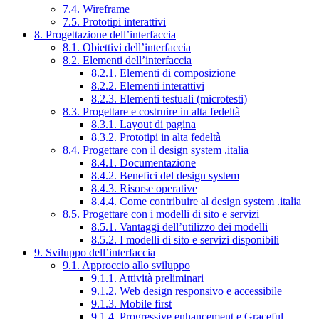
7.4. Wireframe
7.5. Prototipi interattivi
8. Progettazione dell’interfaccia
8.1. Obiettivi dell’interfaccia
8.2. Elementi dell’interfaccia
8.2.1. Elementi di composizione
8.2.2. Elementi interattivi
8.2.3. Elementi testuali (microtesti)
8.3. Progettare e costruire in alta fedeltà
8.3.1. Layout di pagina
8.3.2. Prototipi in alta fedeltà
8.4. Progettare con il design system .italia
8.4.1. Documentazione
8.4.2. Benefici del design system
8.4.3. Risorse operative
8.4.4. Come contribuire al design system .italia
8.5. Progettare con i modelli di sito e servizi
8.5.1. Vantaggi dell’utilizzo dei modelli
8.5.2. I modelli di sito e servizi disponibili
9. Sviluppo dell’interfaccia
9.1. Approccio allo sviluppo
9.1.1. Attività preliminari
9.1.2. Web design responsivo e accessibile
9.1.3. Mobile first
9.1.4. Progressive enhancement e Graceful