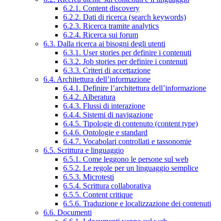
6.2.1. Content discovery
6.2.2. Dati di ricerca (search keywords)
6.2.3. Ricerca tramite analytics
6.2.4. Ricerca sui forum
6.3. Dalla ricerca ai bisogni degli utenti
6.3.1. User stories per definire i contenuti
6.3.2. Job stories per definire i contenuti
6.3.3. Criteri di accettazione
6.4. Architettura dell’informazione
6.4.1. Definire l’architettura dell’informazione
6.4.2. Alberatura
6.4.3. Flussi di interazione
6.4.4. Sistemi di navigazione
6.4.5. Tipologie di contenuto (content type)
6.4.6. Ontologie e standard
6.4.7. Vocabolari controllati e tassonomie
6.5. Scrittura e linguaggio
6.5.1. Come leggono le persone sul web
6.5.2. Le regole per un linguaggio semplice
6.5.3. Microtesti
6.5.4. Scrittura collaborativa
6.5.5. Content critique
6.5.6. Traduzione e localizzazione dei contenuti
6.6. Documenti