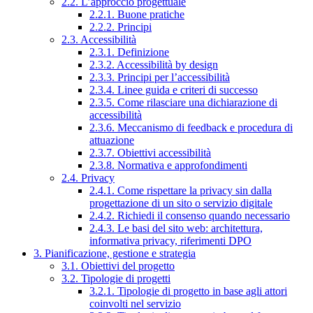
2.2. L’approccio progettuale
2.2.1. Buone pratiche
2.2.2. Principi
2.3. Accessibilità
2.3.1. Definizione
2.3.2. Accessibilità by design
2.3.3. Principi per l’accessibilità
2.3.4. Linee guida e criteri di successo
2.3.5. Come rilasciare una dichiarazione di
accessibilità
2.3.6. Meccanismo di feedback e procedura di
attuazione
2.3.7. Obiettivi accessibilità
2.3.8. Normativa e approfondimenti
2.4. Privacy
2.4.1. Come rispettare la privacy sin dalla
progettazione di un sito o servizio digitale
2.4.2. Richiedi il consenso quando necessario
2.4.3. Le basi del sito web: architettura,
informativa privacy, riferimenti DPO
3. Pianificazione, gestione e strategia
3.1. Obiettivi del progetto
3.2. Tipologie di progetti
3.2.1. Tipologie di progetto in base agli attori
coinvolti nel servizio