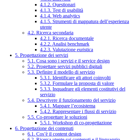
4.1.2. Questionari
4.1.3. Test di usabilità
4.1.4. Web analytics
4.1.5. Strumenti di mappatura dell’esperienza
utente
4.2. Ricerca secondaria
4.2.1. Ricerca documentale
4.2.2. Analisi benchmark
4.2.3. Valutazione euristica
5. Progettazione dei servizi
5.1. Cosa sono i servizi e il service design
5.2. Progettare servizi pubblici digitali
5.3. Definire il modello di servizio
5.3.1. Identificare gli attori coinvolti
5.3.2. Formulare la proposta di valore
5.3.3. Inquadrare gli elementi costitutivi del
servizio
5.4. Descrivere il funzionamento del servizio
5.4.1. Mappare l’ecosistema
5.4.2. Rappresentare i flussi di servizio
5.5. Co-progettare le soluzioni
5.5.1. Workshop di co-progettazione
6. Progettazione dei contenuti
6.1. Cos’è il content design
6.2. Ricerca utente sui contenuti e il linguaggio