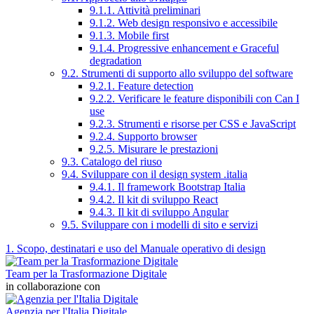
9.1.1. Attività preliminari
9.1.2. Web design responsivo e accessibile
9.1.3. Mobile first
9.1.4. Progressive enhancement e Graceful
degradation
9.2. Strumenti di supporto allo sviluppo del software
9.2.1. Feature detection
9.2.2. Verificare le feature disponibili con Can I
use
9.2.3. Strumenti e risorse per CSS e JavaScript
9.2.4. Supporto browser
9.2.5. Misurare le prestazioni
9.3. Catalogo del riuso
9.4. Sviluppare con il design system .italia
9.4.1. Il framework Bootstrap Italia
9.4.2. Il kit di sviluppo React
9.4.3. Il kit di sviluppo Angular
9.5. Sviluppare con i modelli di sito e servizi
1. Scopo, destinatari e uso del Manuale operativo di design
Team per la Trasformazione Digitale
in collaborazione con
Agenzia per l'Italia Digitale