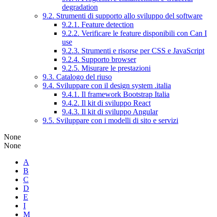
degradation
9.2. Strumenti di supporto allo sviluppo del software
9.2.1. Feature detection
9.2.2. Verificare le feature disponibili con Can I
use
9.2.3. Strumenti e risorse per CSS e JavaScript
9.2.4. Supporto browser
9.2.5. Misurare le prestazioni
9.3. Catalogo del riuso
9.4. Sviluppare con il design system .italia
9.4.1. Il framework Bootstrap Italia
9.4.2. Il kit di sviluppo React
9.4.3. Il kit di sviluppo Angular
9.5. Sviluppare con i modelli di sito e servizi
None
None
A
B
C
D
E
I
M