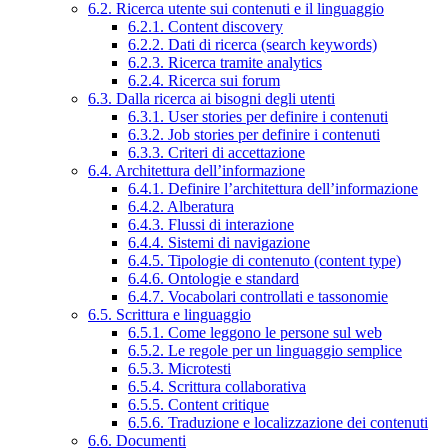
6.2. Ricerca utente sui contenuti e il linguaggio
6.2.1. Content discovery
6.2.2. Dati di ricerca (search keywords)
6.2.3. Ricerca tramite analytics
6.2.4. Ricerca sui forum
6.3. Dalla ricerca ai bisogni degli utenti
6.3.1. User stories per definire i contenuti
6.3.2. Job stories per definire i contenuti
6.3.3. Criteri di accettazione
6.4. Architettura dell’informazione
6.4.1. Definire l’architettura dell’informazione
6.4.2. Alberatura
6.4.3. Flussi di interazione
6.4.4. Sistemi di navigazione
6.4.5. Tipologie di contenuto (content type)
6.4.6. Ontologie e standard
6.4.7. Vocabolari controllati e tassonomie
6.5. Scrittura e linguaggio
6.5.1. Come leggono le persone sul web
6.5.2. Le regole per un linguaggio semplice
6.5.3. Microtesti
6.5.4. Scrittura collaborativa
6.5.5. Content critique
6.5.6. Traduzione e localizzazione dei contenuti
6.6. Documenti