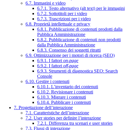
6.7. Immagini e video
6.7.1. Testo alternativo (alt text) per le immagini
6.7.2. Sottotitoli per i video
6.7.3. Trascrizioni per i video
6.8. Proprietà intellettuale e privacy
6.8.1. Pubblicazione di contenuti prodotti dalla
Pubblica Amministrazione
6.8.2. Pubblicazione di contenuti non prodotti
dalla Pubblica Amministrazione
6.8.3. Consenso dei soggetti ritratti
6.9. Ottimizzazione per i motori di ricerca (SEO)
6.9.1. I fattori
on-page
6.9.2. I fattori
off-page
6.9.3. Strumenti di diagnostica SEO: Search
Console
6.10. Gestire i contenuti
6.10.1. L’inventario dei contenuti
6.10.2. Revisionare i contenuti
6.10.3. Migrare i contenuti
6.10.4. Pubblicare i contenuti
7. Progettazione dell’interazione
7.1. Caratteristiche dell’interazione
7.2. User stories per definire l’interazione
7.2.1. Differenza tra scenari e user stories
7.3. Flussi di interazione