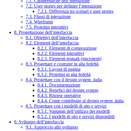
7.1. Caratteristiche dell’interazione
7.2. User stories per definire l’interazione
7.2.1. Differenza tra scenari e user stories
7.3. Flussi di interazione
7.4. Wireframe
7.5. Prototipi interattivi
8. Progettazione dell’interfaccia
8.1. Obiettivi dell’interfaccia
8.2. Elementi dell’interfaccia
8.2.1. Elementi di composizione
8.2.2. Elementi interattivi
8.2.3. Elementi testuali (microtesti)
8.3. Progettare e costruire in alta fedeltà
8.3.1. Layout di pagina
8.3.2. Prototipi in alta fedeltà
8.4. Progettare con il design system .italia
8.4.1. Documentazione
8.4.2. Benefici del design system
8.4.3. Risorse operative
8.4.4. Come contribuire al design system .italia
8.5. Progettare con i modelli di sito e servizi
8.5.1. Vantaggi dell’utilizzo dei modelli
8.5.2. I modelli di sito e servizi disponibili
9. Sviluppo dell’interfaccia
9.1. Approccio allo sviluppo