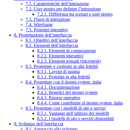
7.1. Caratteristiche dell’interazione
7.2. User stories per definire l’interazione
7.2.1. Differenza tra scenari e user stories
7.3. Flussi di interazione
7.4. Wireframe
7.5. Prototipi interattivi
8. Progettazione dell’interfaccia
8.1. Obiettivi dell’interfaccia
8.2. Elementi dell’interfaccia
8.2.1. Elementi di composizione
8.2.2. Elementi interattivi
8.2.3. Elementi testuali (microtesti)
8.3. Progettare e costruire in alta fedeltà
8.3.1. Layout di pagina
8.3.2. Prototipi in alta fedeltà
8.4. Progettare con il design system .italia
8.4.1. Documentazione
8.4.2. Benefici del design system
8.4.3. Risorse operative
8.4.4. Come contribuire al design system .italia
8.5. Progettare con i modelli di sito e servizi
8.5.1. Vantaggi dell’utilizzo dei modelli
8.5.2. I modelli di sito e servizi disponibili
9. Sviluppo dell’interfaccia
9.1. Approccio allo sviluppo