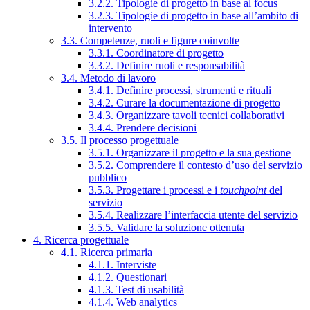
3.2.2. Tipologie di progetto in base al focus
3.2.3. Tipologie di progetto in base all’ambito di
intervento
3.3. Competenze, ruoli e figure coinvolte
3.3.1. Coordinatore di progetto
3.3.2. Definire ruoli e responsabilità
3.4. Metodo di lavoro
3.4.1. Definire processi, strumenti e rituali
3.4.2. Curare la documentazione di progetto
3.4.3. Organizzare tavoli tecnici collaborativi
3.4.4. Prendere decisioni
3.5. Il processo progettuale
3.5.1. Organizzare il progetto e la sua gestione
3.5.2. Comprendere il contesto d’uso del servizio
pubblico
3.5.3. Progettare i processi e i
touchpoint
del
servizio
3.5.4. Realizzare l’interfaccia utente del servizio
3.5.5. Validare la soluzione ottenuta
4. Ricerca progettuale
4.1. Ricerca primaria
4.1.1. Interviste
4.1.2. Questionari
4.1.3. Test di usabilità
4.1.4. Web analytics