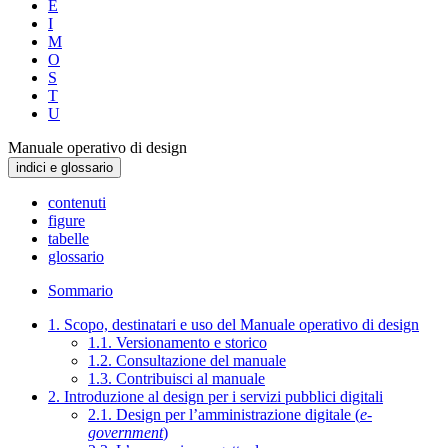
E
I
M
O
S
T
U
Manuale operativo di design
indici e glossario
contenuti
figure
tabelle
glossario
Sommario
1. Scopo, destinatari e uso del Manuale operativo di design
1.1. Versionamento e storico
1.2. Consultazione del manuale
1.3. Contribuisci al manuale
2. Introduzione al design per i servizi pubblici digitali
2.1. Design per l’amministrazione digitale (
e-
government
)