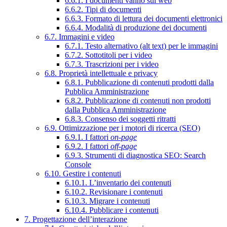
6.6.1. I documenti vanno sul web
6.6.2. Tipi di documenti
6.6.3. Formato di lettura dei documenti elettronici
6.6.4. Modalità di produzione dei documenti
6.7. Immagini e video
6.7.1. Testo alternativo (alt text) per le immagini
6.7.2. Sottotitoli per i video
6.7.3. Trascrizioni per i video
6.8. Proprietà intellettuale e privacy
6.8.1. Pubblicazione di contenuti prodotti dalla
Pubblica Amministrazione
6.8.2. Pubblicazione di contenuti non prodotti
dalla Pubblica Amministrazione
6.8.3. Consenso dei soggetti ritratti
6.9. Ottimizzazione per i motori di ricerca (SEO)
6.9.1. I fattori
on-page
6.9.2. I fattori
off-page
6.9.3. Strumenti di diagnostica SEO: Search
Console
6.10. Gestire i contenuti
6.10.1. L’inventario dei contenuti
6.10.2. Revisionare i contenuti
6.10.3. Migrare i contenuti
6.10.4. Pubblicare i contenuti
7. Progettazione dell’interazione