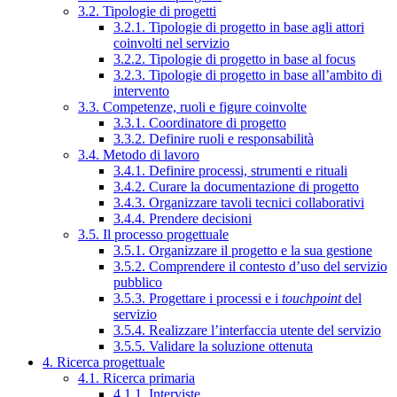
3.2. Tipologie di progetti
3.2.1. Tipologie di progetto in base agli attori
coinvolti nel servizio
3.2.2. Tipologie di progetto in base al focus
3.2.3. Tipologie di progetto in base all’ambito di
intervento
3.3. Competenze, ruoli e figure coinvolte
3.3.1. Coordinatore di progetto
3.3.2. Definire ruoli e responsabilità
3.4. Metodo di lavoro
3.4.1. Definire processi, strumenti e rituali
3.4.2. Curare la documentazione di progetto
3.4.3. Organizzare tavoli tecnici collaborativi
3.4.4. Prendere decisioni
3.5. Il processo progettuale
3.5.1. Organizzare il progetto e la sua gestione
3.5.2. Comprendere il contesto d’uso del servizio
pubblico
3.5.3. Progettare i processi e i
touchpoint
del
servizio
3.5.4. Realizzare l’interfaccia utente del servizio
3.5.5. Validare la soluzione ottenuta
4. Ricerca progettuale
4.1. Ricerca primaria
4.1.1. Interviste