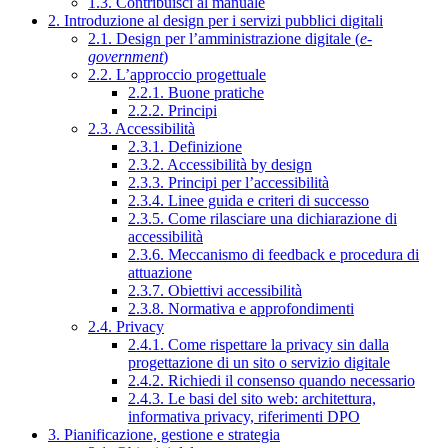
1.3. Contribuisci al manuale
2. Introduzione al design per i servizi pubblici digitali
2.1. Design per l’amministrazione digitale (
e-
government
)
2.2. L’approccio progettuale
2.2.1. Buone pratiche
2.2.2. Principi
2.3. Accessibilità
2.3.1. Definizione
2.3.2. Accessibilità by design
2.3.3. Principi per l’accessibilità
2.3.4. Linee guida e criteri di successo
2.3.5. Come rilasciare una dichiarazione di
accessibilità
2.3.6. Meccanismo di feedback e procedura di
attuazione
2.3.7. Obiettivi accessibilità
2.3.8. Normativa e approfondimenti
2.4. Privacy
2.4.1. Come rispettare la privacy sin dalla
progettazione di un sito o servizio digitale
2.4.2. Richiedi il consenso quando necessario
2.4.3. Le basi del sito web: architettura,
informativa privacy, riferimenti DPO
3. Pianificazione, gestione e strategia