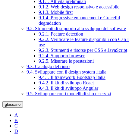
9.1.1. Attività preliminari
9.1.2. Web design responsivo e accessibile
9.1.3. Mobile first
9.1.4. Progressive enhancement e Graceful
degradation
9.2. Strumenti di supporto allo sviluppo del software
9.2.1. Feature detection
9.2.2. Verificare le feature disponibili con Can I
use
9.2.3. Strumenti e risorse per CSS e JavaScript
9.2.4. Supporto browser
9.2.5. Misurare le prestazioni
9.3. Catalogo del riuso
9.4. Sviluppare con il design system .italia
9.4.1. Il framework Bootstrap Italia
9.4.2. Il kit di sviluppo React
9.4.3. Il kit di sviluppo Angular
9.5. Sviluppare con i modelli di sito e servizi
glossario
A
B
C
D