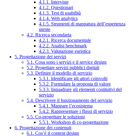
4.1.1. Interviste
4.1.2. Questionari
4.1.3. Test di usabilità
4.1.4. Web analytics
4.1.5. Strumenti di mappatura dell’esperienza
utente
4.2. Ricerca secondaria
4.2.1. Ricerca documentale
4.2.2. Analisi benchmark
4.2.3. Valutazione euristica
5. Progettazione dei servizi
5.1. Cosa sono i servizi e il service design
5.2. Progettare servizi pubblici digitali
5.3. Definire il modello di servizio
5.3.1. Identificare gli attori coinvolti
5.3.2. Formulare la proposta di valore
5.3.3. Inquadrare gli elementi costitutivi del
servizio
5.4. Descrivere il funzionamento del servizio
5.4.1. Mappare l’ecosistema
5.4.2. Rappresentare i flussi di servizio
5.5. Co-progettare le soluzioni
5.5.1. Workshop di co-progettazione
6. Progettazione dei contenuti
6.1. Cos’è il content design