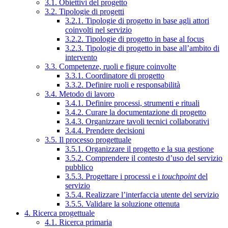
3.1. Obiettivi del progetto
3.2. Tipologie di progetti
3.2.1. Tipologie di progetto in base agli attori
coinvolti nel servizio
3.2.2. Tipologie di progetto in base al focus
3.2.3. Tipologie di progetto in base all’ambito di
intervento
3.3. Competenze, ruoli e figure coinvolte
3.3.1. Coordinatore di progetto
3.3.2. Definire ruoli e responsabilità
3.4. Metodo di lavoro
3.4.1. Definire processi, strumenti e rituali
3.4.2. Curare la documentazione di progetto
3.4.3. Organizzare tavoli tecnici collaborativi
3.4.4. Prendere decisioni
3.5. Il processo progettuale
3.5.1. Organizzare il progetto e la sua gestione
3.5.2. Comprendere il contesto d’uso del servizio
pubblico
3.5.3. Progettare i processi e i
touchpoint
del
servizio
3.5.4. Realizzare l’interfaccia utente del servizio
3.5.5. Validare la soluzione ottenuta
4. Ricerca progettuale
4.1. Ricerca primaria