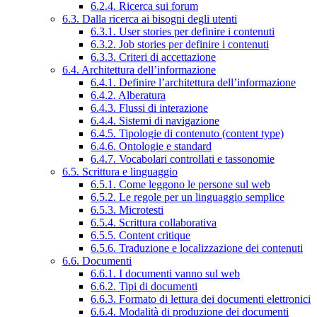
6.2.4. Ricerca sui forum
6.3. Dalla ricerca ai bisogni degli utenti
6.3.1. User stories per definire i contenuti
6.3.2. Job stories per definire i contenuti
6.3.3. Criteri di accettazione
6.4. Architettura dell’informazione
6.4.1. Definire l’architettura dell’informazione
6.4.2. Alberatura
6.4.3. Flussi di interazione
6.4.4. Sistemi di navigazione
6.4.5. Tipologie di contenuto (content type)
6.4.6. Ontologie e standard
6.4.7. Vocabolari controllati e tassonomie
6.5. Scrittura e linguaggio
6.5.1. Come leggono le persone sul web
6.5.2. Le regole per un linguaggio semplice
6.5.3. Microtesti
6.5.4. Scrittura collaborativa
6.5.5. Content critique
6.5.6. Traduzione e localizzazione dei contenuti
6.6. Documenti
6.6.1. I documenti vanno sul web
6.6.2. Tipi di documenti
6.6.3. Formato di lettura dei documenti elettronici
6.6.4. Modalità di produzione dei documenti