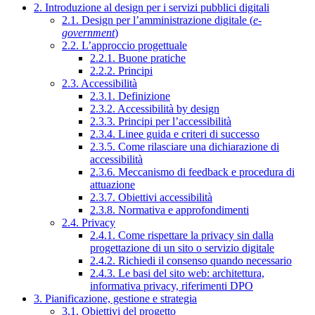
2. Introduzione al design per i servizi pubblici digitali
2.1. Design per l’amministrazione digitale (
e-
government
)
2.2. L’approccio progettuale
2.2.1. Buone pratiche
2.2.2. Principi
2.3. Accessibilità
2.3.1. Definizione
2.3.2. Accessibilità by design
2.3.3. Principi per l’accessibilità
2.3.4. Linee guida e criteri di successo
2.3.5. Come rilasciare una dichiarazione di
accessibilità
2.3.6. Meccanismo di feedback e procedura di
attuazione
2.3.7. Obiettivi accessibilità
2.3.8. Normativa e approfondimenti
2.4. Privacy
2.4.1. Come rispettare la privacy sin dalla
progettazione di un sito o servizio digitale
2.4.2. Richiedi il consenso quando necessario
2.4.3. Le basi del sito web: architettura,
informativa privacy, riferimenti DPO
3. Pianificazione, gestione e strategia
3.1. Obiettivi del progetto