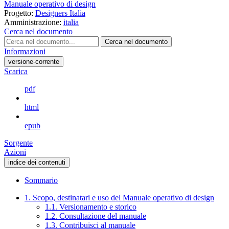
Manuale operativo di design
Progetto:
Designers Italia
Amministrazione:
italia
Cerca nel documento
Cerca nel documento
Informazioni
versione-corrente
Scarica
pdf
html
epub
Sorgente
Azioni
indice dei contenuti
Sommario
1. Scopo, destinatari e uso del Manuale operativo di design
1.1. Versionamento e storico
1.2. Consultazione del manuale
1.3. Contribuisci al manuale