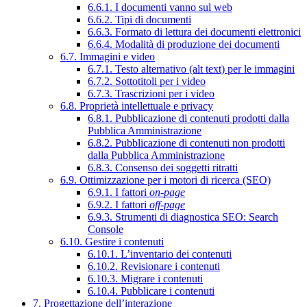
6.6.1. I documenti vanno sul web
6.6.2. Tipi di documenti
6.6.3. Formato di lettura dei documenti elettronici
6.6.4. Modalità di produzione dei documenti
6.7. Immagini e video
6.7.1. Testo alternativo (alt text) per le immagini
6.7.2. Sottotitoli per i video
6.7.3. Trascrizioni per i video
6.8. Proprietà intellettuale e privacy
6.8.1. Pubblicazione di contenuti prodotti dalla
Pubblica Amministrazione
6.8.2. Pubblicazione di contenuti non prodotti
dalla Pubblica Amministrazione
6.8.3. Consenso dei soggetti ritratti
6.9. Ottimizzazione per i motori di ricerca (SEO)
6.9.1. I fattori
on-page
6.9.2. I fattori
off-page
6.9.3. Strumenti di diagnostica SEO: Search
Console
6.10. Gestire i contenuti
6.10.1. L’inventario dei contenuti
6.10.2. Revisionare i contenuti
6.10.3. Migrare i contenuti
6.10.4. Pubblicare i contenuti
7. Progettazione dell’interazione