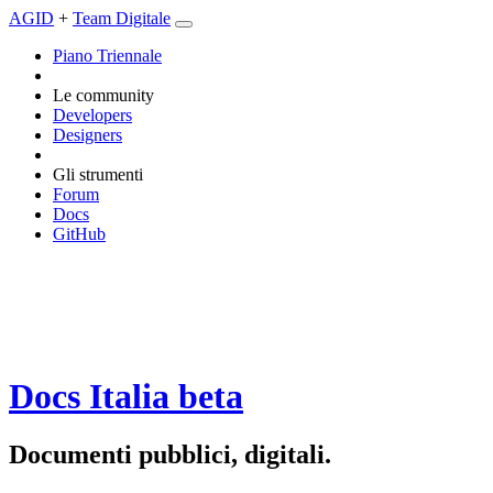
AGID
+
Team Digitale
Piano Triennale
Le community
Developers
Designers
Gli strumenti
Forum
Docs
GitHub
Docs Italia
beta
Documenti pubblici, digitali.