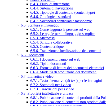
6.4.3. Flussi di interazione
6.4.4. Sistemi di navigazione
6.4.5. Tipologie di contenuto (content type)
6.4.6. Ontologie e standard
6.4.7. Vocabolari controllati e tassonomie
6.5. Scrittura e linguaggio
6.5.1. Come leggono le persone sul web
6.5.2. Le regole per un linguaggio semplice
6.5.3. Microtesti
6.5.4. Scrittura collaborativa
6.5.5. Content critique
6.5.6. Traduzione e localizzazione dei contenuti
6.6. Documenti
6.6.1. I documenti vanno sul web
6.6.2. Tipi di documenti
6.6.3. Formato di lettura dei documenti elettronici
6.6.4. Modalità di produzione dei documenti
6.7. Immagini e video
6.7.1. Testo alternativo (alt text) per le immagini
6.7.2. Sottotitoli per i video
6.7.3. Trascrizioni per i video
6.8. Proprietà intellettuale e privacy
6.8.1. Pubblicazione di contenuti prodotti dalla P
6.8.2. Pubblicazione di contenuti non prodotti dal