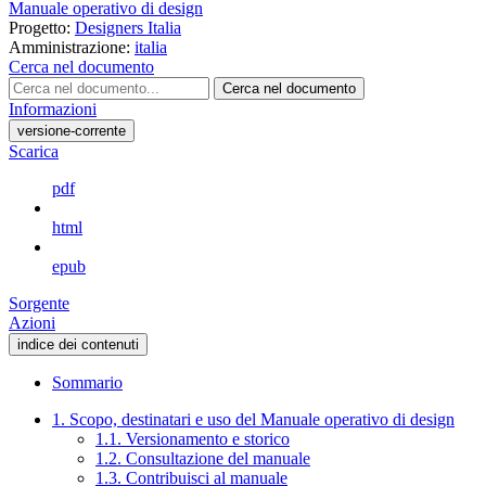
Manuale operativo di design
Progetto:
Designers Italia
Amministrazione:
italia
Cerca nel documento
Cerca nel documento
Informazioni
versione-corrente
Scarica
pdf
html
epub
Sorgente
Azioni
indice dei contenuti
Sommario
1. Scopo, destinatari e uso del Manuale operativo di design
1.1. Versionamento e storico
1.2. Consultazione del manuale
1.3. Contribuisci al manuale