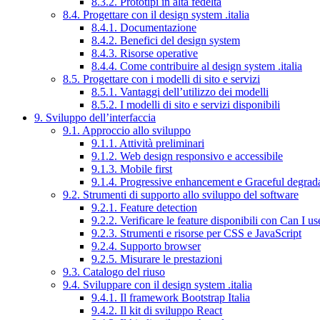
8.3.2. Prototipi in alta fedeltà
8.4. Progettare con il design system .italia
8.4.1. Documentazione
8.4.2. Benefici del design system
8.4.3. Risorse operative
8.4.4. Come contribuire al design system .italia
8.5. Progettare con i modelli di sito e servizi
8.5.1. Vantaggi dell’utilizzo dei modelli
8.5.2. I modelli di sito e servizi disponibili
9. Sviluppo dell’interfaccia
9.1. Approccio allo sviluppo
9.1.1. Attività preliminari
9.1.2. Web design responsivo e accessibile
9.1.3. Mobile first
9.1.4. Progressive enhancement e Graceful degrad
9.2. Strumenti di supporto allo sviluppo del software
9.2.1. Feature detection
9.2.2. Verificare le feature disponibili con Can I us
9.2.3. Strumenti e risorse per CSS e JavaScript
9.2.4. Supporto browser
9.2.5. Misurare le prestazioni
9.3. Catalogo del riuso
9.4. Sviluppare con il design system .italia
9.4.1. Il framework Bootstrap Italia
9.4.2. Il kit di sviluppo React