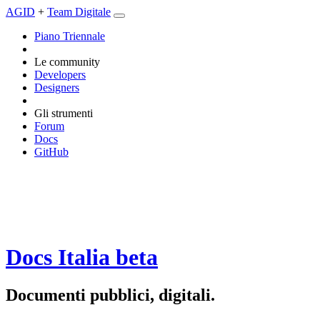
AGID
+
Team Digitale
Piano Triennale
Le community
Developers
Designers
Gli strumenti
Forum
Docs
GitHub
Docs Italia
beta
Documenti pubblici, digitali.