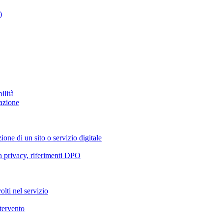
)
ilità
azione
ione di un sito o servizio digitale
va privacy, riferimenti DPO
olti nel servizio
ntervento