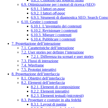
6.8.3. Consenso dei soggetti ritratti
6.9. Ottimizzazione per i motori di ricerca (SEO)
6.9.1. I fattori
on-page
6.9.2. I fattori
off-page
6.9.3. Strumenti di diagnostica SEO: Search Cons
6.10. Gestire i contenuti
6.10.1. L’inventario dei contenuti
6.10.2. Revisionare i contenuti
6.10.3. Migrare i contenuti
6.10.4. Pubblicare i contenuti
7. Progettazione dell’interazione
7.1. Caratteristiche dell’interazione
7.2. User stories per definire l’interazione
7.2.1. Differenza tra scenari e user stories
7.3. Flussi di interazione
7.4. Wireframe
7.5. Prototipi interattivi
8. Progettazione dell’interfaccia
8.1. Obiettivi dell’interfaccia
8.2. Elementi dell’interfaccia
8.2.1. Elementi di composizione
8.2.2. Elementi interattivi
8.2.3. Elementi testuali (microtesti)
8.3. Progettare e costruire in alta fedeltà
8.3.1. Layout di pagina