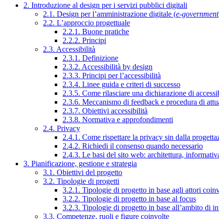
2. Introduzione al design per i servizi pubblici digitali
2.1. Design per l’amministrazione digitale (
e-government
2.2. L’approccio progettuale
2.2.1. Buone pratiche
2.2.2. Principi
2.3. Accessibilità
2.3.1. Definizione
2.3.2. Accessibilità by design
2.3.3. Principi per l’accessibilità
2.3.4. Linee guida e criteri di successo
2.3.5. Come rilasciare una dichiarazione di accessib
2.3.6. Meccanismo di feedback e procedura di attu
2.3.7. Obiettivi accessibilità
2.3.8. Normativa e approfondimenti
2.4. Privacy
2.4.1. Come rispettare la privacy sin dalla progettaz
2.4.2. Richiedi il consenso quando necessario
2.4.3. Le basi del sito web: architettura, informati
3. Pianificazione, gestione e strategia
3.1. Obiettivi del progetto
3.2. Tipologie di progetti
3.2.1. Tipologie di progetto in base agli attori coinv
3.2.2. Tipologie di progetto in base al focus
3.2.3. Tipologie di progetto in base all’ambito di i
3.3. Competenze, ruoli e figure coinvolte