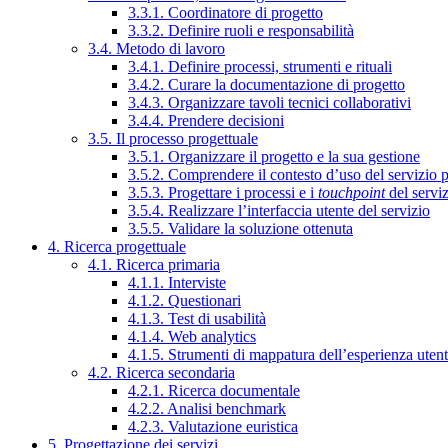
3.3.1. Coordinatore di progetto
3.3.2. Definire ruoli e responsabilità
3.4. Metodo di lavoro
3.4.1. Definire processi, strumenti e rituali
3.4.2. Curare la documentazione di progetto
3.4.3. Organizzare tavoli tecnici collaborativi
3.4.4. Prendere decisioni
3.5. Il processo progettuale
3.5.1. Organizzare il progetto e la sua gestione
3.5.2. Comprendere il contesto d’uso del servizio 
3.5.3. Progettare i processi e i
touchpoint
del servi
3.5.4. Realizzare l’interfaccia utente del servizio
3.5.5. Validare la soluzione ottenuta
4. Ricerca progettuale
4.1. Ricerca primaria
4.1.1. Interviste
4.1.2. Questionari
4.1.3. Test di usabilità
4.1.4. Web analytics
4.1.5. Strumenti di mappatura dell’esperienza uten
4.2. Ricerca secondaria
4.2.1. Ricerca documentale
4.2.2. Analisi benchmark
4.2.3. Valutazione euristica
5. Progettazione dei servizi