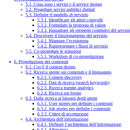
5.1. Cosa sono i servizi e il service design
5.2. Progettare servizi pubblici digitali
5.3. Definire il modello di servizio
5.3.1. Identificare gli attori coinvolti
5.3.2. Formulare la proposta di valore
5.3.3. Inquadrare gli elementi costitutivi del serviz
5.4. Descrivere il funzionamento del servizio
5.4.1. Mappare l’ecosistema
5.4.2. Rappresentare i flussi di servizio
5.5. Co-progettare le soluzioni
5.5.1. Workshop di co-progettazione
6. Progettazione dei contenuti
6.1. Cos’è il content design
6.2. Ricerca utente sui contenuti e il linguaggio
6.2.1. Content discovery
6.2.2. Dati di ricerca (search keywords)
6.2.3. Ricerca tramite analytics
6.2.4. Ricerca sui forum
6.3. Dalla ricerca ai bisogni degli utenti
6.3.1. User stories per definire i contenuti
6.3.2. Job stories per definire i contenuti
6.3.3. Criteri di accettazione
6.4. Architettura dell’informazione
6.4.1. Definire l’architettura dell’informazione
6.4.2. Alberatura