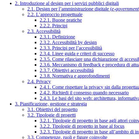
2. Introduzione al design per i servizi pubblici digitali
2.1. Design per l’amministrazione digitale (
e-government
2.2. L’approccio progettuale
2.2.1. Buone pratiche
2.2.2. Principi
2.3. Accessibilità
2.3.1. Definizione
2.3.2. Accessibilità by design
2.3.3. Principi per l’accessibilità
2.3.4. Linee guida e criteri di successo
2.3.5. Come rilasciare una dichiarazione di accessib
2.3.6. Meccanismo di feedback e procedura di attu
2.3.7. Obiettivi accessibilità
2.3.8. Normativa e approfondimenti
2.4. Privacy
2.4.1. Come rispettare la privacy sin dalla progettaz
2.4.2. Richiedi il consenso quando necessario
2.4.3. Le basi del sito web: architettura, informati
3. Pianificazione, gestione e strategia
3.1. Obiettivi del progetto
3.2. Tipologie di progetti
3.2.1. Tipologie di progetto in base agli attori coinv
3.2.2. Tipologie di progetto in base al focus
3.2.3. Tipologie di progetto in base all’ambito di i
3.3. Competenze, ruoli e figure coinvolte