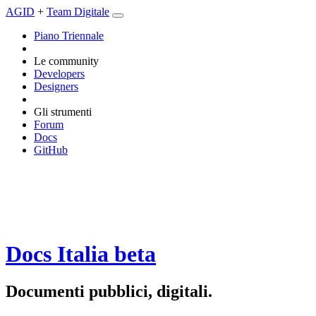
AGID
+
Team Digitale
Piano Triennale
Le community
Developers
Designers
Gli strumenti
Forum
Docs
GitHub
Docs Italia
beta
Documenti pubblici, digitali.