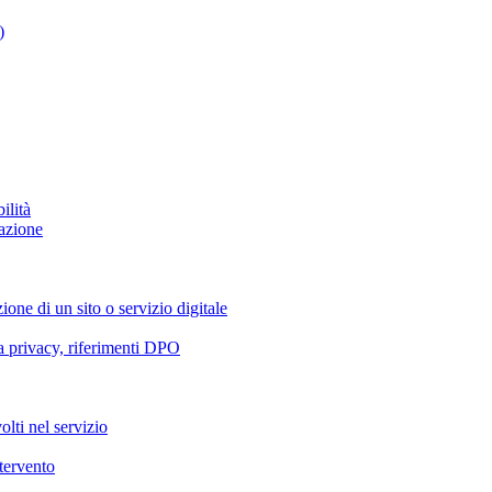
)
ilità
azione
ione di un sito o servizio digitale
va privacy, riferimenti DPO
olti nel servizio
ntervento