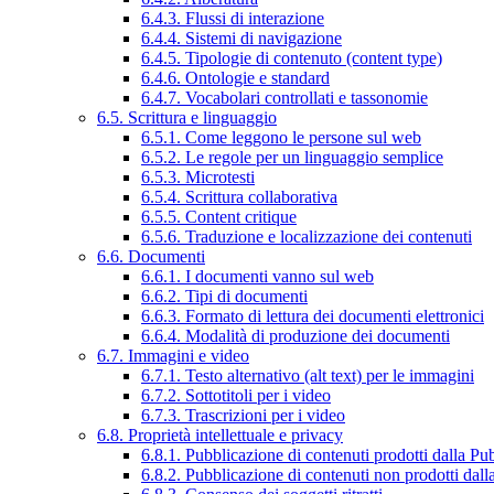
6.4.3. Flussi di interazione
6.4.4. Sistemi di navigazione
6.4.5. Tipologie di contenuto (content type)
6.4.6. Ontologie e standard
6.4.7. Vocabolari controllati e tassonomie
6.5. Scrittura e linguaggio
6.5.1. Come leggono le persone sul web
6.5.2. Le regole per un linguaggio semplice
6.5.3. Microtesti
6.5.4. Scrittura collaborativa
6.5.5. Content critique
6.5.6. Traduzione e localizzazione dei contenuti
6.6. Documenti
6.6.1. I documenti vanno sul web
6.6.2. Tipi di documenti
6.6.3. Formato di lettura dei documenti elettronici
6.6.4. Modalità di produzione dei documenti
6.7. Immagini e video
6.7.1. Testo alternativo (alt text) per le immagini
6.7.2. Sottotitoli per i video
6.7.3. Trascrizioni per i video
6.8. Proprietà intellettuale e privacy
6.8.1. Pubblicazione di contenuti prodotti dalla P
6.8.2. Pubblicazione di contenuti non prodotti dal