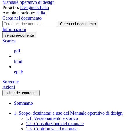
Manuale operativo di design
Progetto:
Designers Italia
Amministrazione:
italia
Cerca nel documento
Cerca nel documento
Informazioni
versione-corrente
Scarica
pdf
html
epub
Sorgente
Azioni
indice dei contenuti
Sommario
1. Scopo, destinatari e uso del Manuale operativo di design
1.1. Versionamento e storico
1.2. Consultazione del manuale
1.3. Contribuisci al manuale