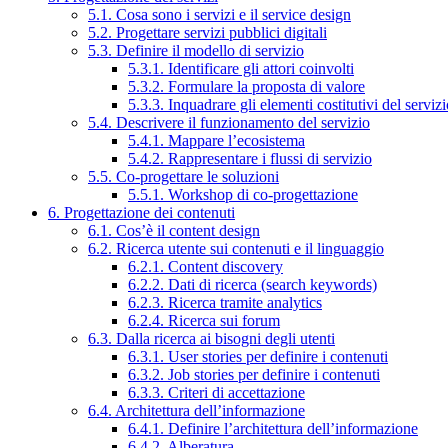
5.1. Cosa sono i servizi e il service design
5.2. Progettare servizi pubblici digitali
5.3. Definire il modello di servizio
5.3.1. Identificare gli attori coinvolti
5.3.2. Formulare la proposta di valore
5.3.3. Inquadrare gli elementi costitutivi del serviz
5.4. Descrivere il funzionamento del servizio
5.4.1. Mappare l’ecosistema
5.4.2. Rappresentare i flussi di servizio
5.5. Co-progettare le soluzioni
5.5.1. Workshop di co-progettazione
6. Progettazione dei contenuti
6.1. Cos’è il content design
6.2. Ricerca utente sui contenuti e il linguaggio
6.2.1. Content discovery
6.2.2. Dati di ricerca (search keywords)
6.2.3. Ricerca tramite analytics
6.2.4. Ricerca sui forum
6.3. Dalla ricerca ai bisogni degli utenti
6.3.1. User stories per definire i contenuti
6.3.2. Job stories per definire i contenuti
6.3.3. Criteri di accettazione
6.4. Architettura dell’informazione
6.4.1. Definire l’architettura dell’informazione
6.4.2. Alberatura