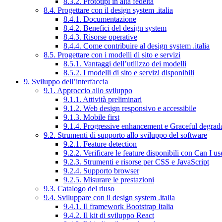
8.3.2. Prototipi in alta fedeltà
8.4. Progettare con il design system .italia
8.4.1. Documentazione
8.4.2. Benefici del design system
8.4.3. Risorse operative
8.4.4. Come contribuire al design system .italia
8.5. Progettare con i modelli di sito e servizi
8.5.1. Vantaggi dell’utilizzo dei modelli
8.5.2. I modelli di sito e servizi disponibili
9. Sviluppo dell’interfaccia
9.1. Approccio allo sviluppo
9.1.1. Attività preliminari
9.1.2. Web design responsivo e accessibile
9.1.3. Mobile first
9.1.4. Progressive enhancement e Graceful degrad
9.2. Strumenti di supporto allo sviluppo del software
9.2.1. Feature detection
9.2.2. Verificare le feature disponibili con Can I us
9.2.3. Strumenti e risorse per CSS e JavaScript
9.2.4. Supporto browser
9.2.5. Misurare le prestazioni
9.3. Catalogo del riuso
9.4. Sviluppare con il design system .italia
9.4.1. Il framework Bootstrap Italia
9.4.2. Il kit di sviluppo React