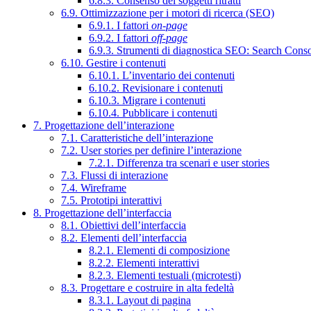
6.8.3. Consenso dei soggetti ritratti
6.9. Ottimizzazione per i motori di ricerca (SEO)
6.9.1. I fattori
on-page
6.9.2. I fattori
off-page
6.9.3. Strumenti di diagnostica SEO: Search Cons
6.10. Gestire i contenuti
6.10.1. L’inventario dei contenuti
6.10.2. Revisionare i contenuti
6.10.3. Migrare i contenuti
6.10.4. Pubblicare i contenuti
7. Progettazione dell’interazione
7.1. Caratteristiche dell’interazione
7.2. User stories per definire l’interazione
7.2.1. Differenza tra scenari e user stories
7.3. Flussi di interazione
7.4. Wireframe
7.5. Prototipi interattivi
8. Progettazione dell’interfaccia
8.1. Obiettivi dell’interfaccia
8.2. Elementi dell’interfaccia
8.2.1. Elementi di composizione
8.2.2. Elementi interattivi
8.2.3. Elementi testuali (microtesti)
8.3. Progettare e costruire in alta fedeltà
8.3.1. Layout di pagina