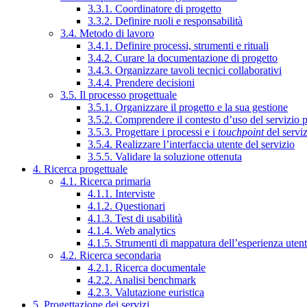
3.3.1. Coordinatore di progetto
3.3.2. Definire ruoli e responsabilità
3.4. Metodo di lavoro
3.4.1. Definire processi, strumenti e rituali
3.4.2. Curare la documentazione di progetto
3.4.3. Organizzare tavoli tecnici collaborativi
3.4.4. Prendere decisioni
3.5. Il processo progettuale
3.5.1. Organizzare il progetto e la sua gestione
3.5.2. Comprendere il contesto d’uso del servizio 
3.5.3. Progettare i processi e i
touchpoint
del servi
3.5.4. Realizzare l’interfaccia utente del servizio
3.5.5. Validare la soluzione ottenuta
4. Ricerca progettuale
4.1. Ricerca primaria
4.1.1. Interviste
4.1.2. Questionari
4.1.3. Test di usabilità
4.1.4. Web analytics
4.1.5. Strumenti di mappatura dell’esperienza uten
4.2. Ricerca secondaria
4.2.1. Ricerca documentale
4.2.2. Analisi benchmark
4.2.3. Valutazione euristica
5. Progettazione dei servizi