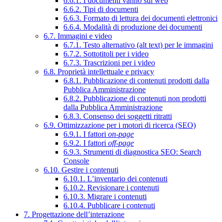
6.6.1. I documenti vanno sul web
6.6.2. Tipi di documenti
6.6.3. Formato di lettura dei documenti elettronici
6.6.4. Modalità di produzione dei documenti
6.7. Immagini e video
6.7.1. Testo alternativo (alt text) per le immagini
6.7.2. Sottotitoli per i video
6.7.3. Trascrizioni per i video
6.8. Proprietà intellettuale e privacy
6.8.1. Pubblicazione di contenuti prodotti dalla
Pubblica Amministrazione
6.8.2. Pubblicazione di contenuti non prodotti
dalla Pubblica Amministrazione
6.8.3. Consenso dei soggetti ritratti
6.9. Ottimizzazione per i motori di ricerca (SEO)
6.9.1. I fattori
on-page
6.9.2. I fattori
off-page
6.9.3. Strumenti di diagnostica SEO: Search
Console
6.10. Gestire i contenuti
6.10.1. L’inventario dei contenuti
6.10.2. Revisionare i contenuti
6.10.3. Migrare i contenuti
6.10.4. Pubblicare i contenuti
7. Progettazione dell’interazione