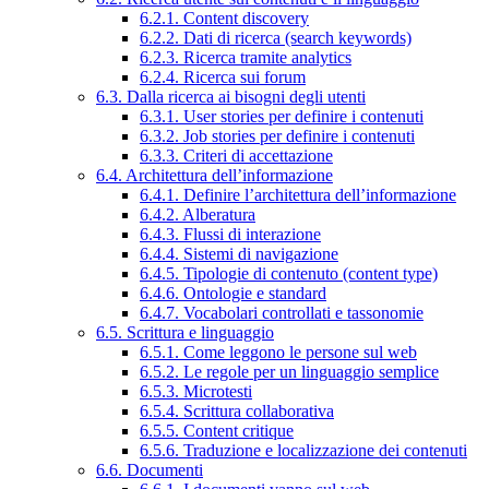
6.2.1. Content discovery
6.2.2. Dati di ricerca (search keywords)
6.2.3. Ricerca tramite analytics
6.2.4. Ricerca sui forum
6.3. Dalla ricerca ai bisogni degli utenti
6.3.1. User stories per definire i contenuti
6.3.2. Job stories per definire i contenuti
6.3.3. Criteri di accettazione
6.4. Architettura dell’informazione
6.4.1. Definire l’architettura dell’informazione
6.4.2. Alberatura
6.4.3. Flussi di interazione
6.4.4. Sistemi di navigazione
6.4.5. Tipologie di contenuto (content type)
6.4.6. Ontologie e standard
6.4.7. Vocabolari controllati e tassonomie
6.5. Scrittura e linguaggio
6.5.1. Come leggono le persone sul web
6.5.2. Le regole per un linguaggio semplice
6.5.3. Microtesti
6.5.4. Scrittura collaborativa
6.5.5. Content critique
6.5.6. Traduzione e localizzazione dei contenuti
6.6. Documenti