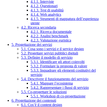
4.1.1. Interviste
4.1.2. Questionari
4.1.3. Test di usabilità
4.1.4. Web analytics
4.1.5. Strumenti di mappatura dell’esperienza
utente
4.2. Ricerca secondaria
4.2.1. Ricerca documentale
4.2.2. Analisi benchmark
4.2.3. Valutazione euristica
5. Progettazione dei servizi
5.1. Cosa sono i servizi e il service design
5.2. Progettare servizi pubblici digitali
5.3. Definire il modello di servizio
5.3.1. Identificare gli attori coinvolti
5.3.2. Formulare la proposta di valore
5.3.3. Inquadrare gli elementi costitutivi del
servizio
5.4. Descrivere il funzionamento del servizio
5.4.1. Mappare l’ecosistema
5.4.2. Rappresentare i flussi di servizio
5.5. Co-progettare le soluzioni
5.5.1. Workshop di co-progettazione
6. Progettazione dei contenuti
6.1. Cos’è il content design