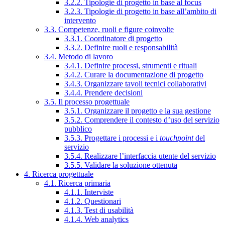
3.2.2. Tipologie di progetto in base al focus
3.2.3. Tipologie di progetto in base all’ambito di
intervento
3.3. Competenze, ruoli e figure coinvolte
3.3.1. Coordinatore di progetto
3.3.2. Definire ruoli e responsabilità
3.4. Metodo di lavoro
3.4.1. Definire processi, strumenti e rituali
3.4.2. Curare la documentazione di progetto
3.4.3. Organizzare tavoli tecnici collaborativi
3.4.4. Prendere decisioni
3.5. Il processo progettuale
3.5.1. Organizzare il progetto e la sua gestione
3.5.2. Comprendere il contesto d’uso del servizio
pubblico
3.5.3. Progettare i processi e i
touchpoint
del
servizio
3.5.4. Realizzare l’interfaccia utente del servizio
3.5.5. Validare la soluzione ottenuta
4. Ricerca progettuale
4.1. Ricerca primaria
4.1.1. Interviste
4.1.2. Questionari
4.1.3. Test di usabilità
4.1.4. Web analytics