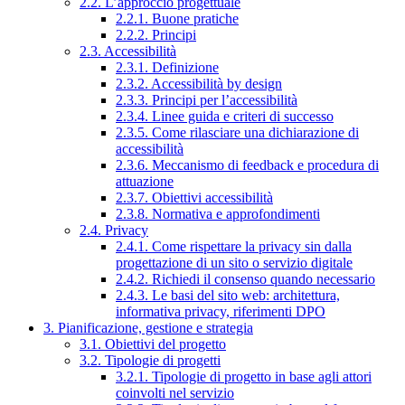
2.2. L’approccio progettuale
2.2.1. Buone pratiche
2.2.2. Principi
2.3. Accessibilità
2.3.1. Definizione
2.3.2. Accessibilità by design
2.3.3. Principi per l’accessibilità
2.3.4. Linee guida e criteri di successo
2.3.5. Come rilasciare una dichiarazione di
accessibilità
2.3.6. Meccanismo di feedback e procedura di
attuazione
2.3.7. Obiettivi accessibilità
2.3.8. Normativa e approfondimenti
2.4. Privacy
2.4.1. Come rispettare la privacy sin dalla
progettazione di un sito o servizio digitale
2.4.2. Richiedi il consenso quando necessario
2.4.3. Le basi del sito web: architettura,
informativa privacy, riferimenti DPO
3. Pianificazione, gestione e strategia
3.1. Obiettivi del progetto
3.2. Tipologie di progetti
3.2.1. Tipologie di progetto in base agli attori
coinvolti nel servizio