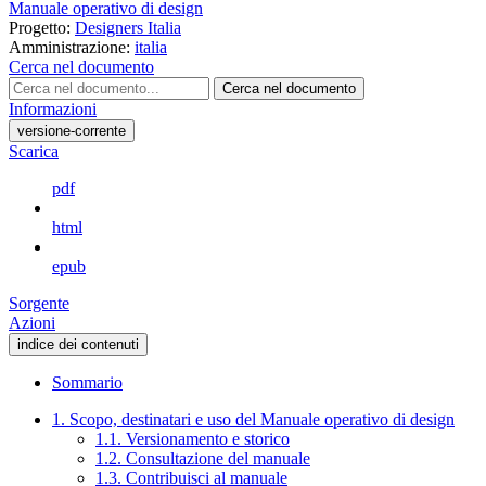
Manuale operativo di design
Progetto:
Designers Italia
Amministrazione:
italia
Cerca nel documento
Cerca nel documento
Informazioni
versione-corrente
Scarica
pdf
html
epub
Sorgente
Azioni
indice dei contenuti
Sommario
1. Scopo, destinatari e uso del Manuale operativo di design
1.1. Versionamento e storico
1.2. Consultazione del manuale
1.3. Contribuisci al manuale