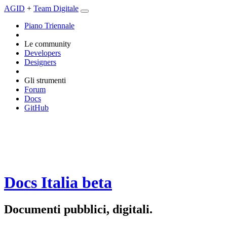
AGID
+
Team Digitale
Piano Triennale
Le community
Developers
Designers
Gli strumenti
Forum
Docs
GitHub
Docs Italia
beta
Documenti pubblici, digitali.