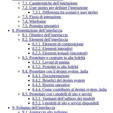
7.1. Caratteristiche dell’interazione
7.2. User stories per definire l’interazione
7.2.1. Differenza tra scenari e user stories
7.3. Flussi di interazione
7.4. Wireframe
7.5. Prototipi interattivi
8. Progettazione dell’interfaccia
8.1. Obiettivi dell’interfaccia
8.2. Elementi dell’interfaccia
8.2.1. Elementi di composizione
8.2.2. Elementi interattivi
8.2.3. Elementi testuali (microtesti)
8.3. Progettare e costruire in alta fedeltà
8.3.1. Layout di pagina
8.3.2. Prototipi in alta fedeltà
8.4. Progettare con il design system .italia
8.4.1. Documentazione
8.4.2. Benefici del design system
8.4.3. Risorse operative
8.4.4. Come contribuire al design system .italia
8.5. Progettare con i modelli di sito e servizi
8.5.1. Vantaggi dell’utilizzo dei modelli
8.5.2. I modelli di sito e servizi disponibili
9. Sviluppo dell’interfaccia
9.1. Approccio allo sviluppo