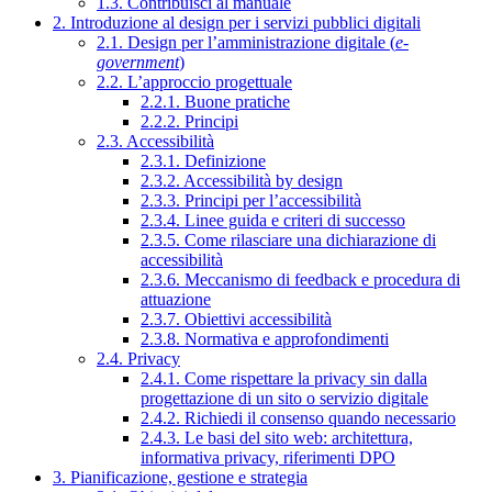
1.3. Contribuisci al manuale
2. Introduzione al design per i servizi pubblici digitali
2.1. Design per l’amministrazione digitale (
e-
government
)
2.2. L’approccio progettuale
2.2.1. Buone pratiche
2.2.2. Principi
2.3. Accessibilità
2.3.1. Definizione
2.3.2. Accessibilità by design
2.3.3. Principi per l’accessibilità
2.3.4. Linee guida e criteri di successo
2.3.5. Come rilasciare una dichiarazione di
accessibilità
2.3.6. Meccanismo di feedback e procedura di
attuazione
2.3.7. Obiettivi accessibilità
2.3.8. Normativa e approfondimenti
2.4. Privacy
2.4.1. Come rispettare la privacy sin dalla
progettazione di un sito o servizio digitale
2.4.2. Richiedi il consenso quando necessario
2.4.3. Le basi del sito web: architettura,
informativa privacy, riferimenti DPO
3. Pianificazione, gestione e strategia