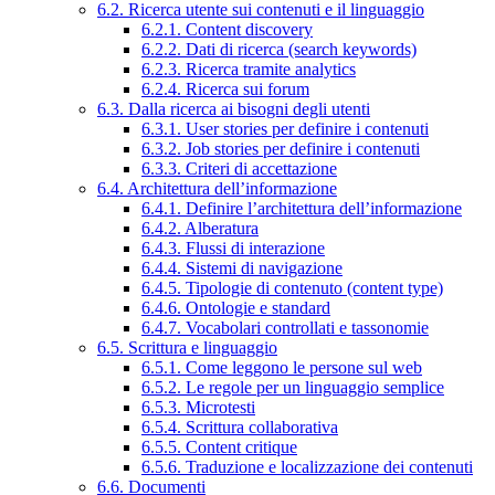
6.2. Ricerca utente sui contenuti e il linguaggio
6.2.1. Content discovery
6.2.2. Dati di ricerca (search keywords)
6.2.3. Ricerca tramite analytics
6.2.4. Ricerca sui forum
6.3. Dalla ricerca ai bisogni degli utenti
6.3.1. User stories per definire i contenuti
6.3.2. Job stories per definire i contenuti
6.3.3. Criteri di accettazione
6.4. Architettura dell’informazione
6.4.1. Definire l’architettura dell’informazione
6.4.2. Alberatura
6.4.3. Flussi di interazione
6.4.4. Sistemi di navigazione
6.4.5. Tipologie di contenuto (content type)
6.4.6. Ontologie e standard
6.4.7. Vocabolari controllati e tassonomie
6.5. Scrittura e linguaggio
6.5.1. Come leggono le persone sul web
6.5.2. Le regole per un linguaggio semplice
6.5.3. Microtesti
6.5.4. Scrittura collaborativa
6.5.5. Content critique
6.5.6. Traduzione e localizzazione dei contenuti
6.6. Documenti