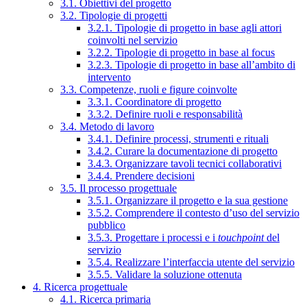
3.1. Obiettivi del progetto
3.2. Tipologie di progetti
3.2.1. Tipologie di progetto in base agli attori
coinvolti nel servizio
3.2.2. Tipologie di progetto in base al focus
3.2.3. Tipologie di progetto in base all’ambito di
intervento
3.3. Competenze, ruoli e figure coinvolte
3.3.1. Coordinatore di progetto
3.3.2. Definire ruoli e responsabilità
3.4. Metodo di lavoro
3.4.1. Definire processi, strumenti e rituali
3.4.2. Curare la documentazione di progetto
3.4.3. Organizzare tavoli tecnici collaborativi
3.4.4. Prendere decisioni
3.5. Il processo progettuale
3.5.1. Organizzare il progetto e la sua gestione
3.5.2. Comprendere il contesto d’uso del servizio
pubblico
3.5.3. Progettare i processi e i
touchpoint
del
servizio
3.5.4. Realizzare l’interfaccia utente del servizio
3.5.5. Validare la soluzione ottenuta
4. Ricerca progettuale
4.1. Ricerca primaria