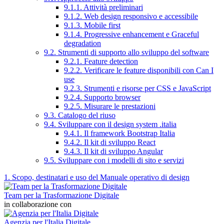
9.1.1. Attività preliminari
9.1.2. Web design responsivo e accessibile
9.1.3. Mobile first
9.1.4. Progressive enhancement e Graceful
degradation
9.2. Strumenti di supporto allo sviluppo del software
9.2.1. Feature detection
9.2.2. Verificare le feature disponibili con Can I
use
9.2.3. Strumenti e risorse per CSS e JavaScript
9.2.4. Supporto browser
9.2.5. Misurare le prestazioni
9.3. Catalogo del riuso
9.4. Sviluppare con il design system .italia
9.4.1. Il framework Bootstrap Italia
9.4.2. Il kit di sviluppo React
9.4.3. Il kit di sviluppo Angular
9.5. Sviluppare con i modelli di sito e servizi
1. Scopo, destinatari e uso del Manuale operativo di design
Team per la Trasformazione Digitale
in collaborazione con
Agenzia per l'Italia Digitale