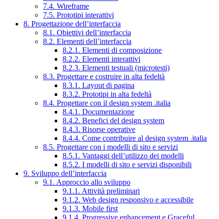
7.4. Wireframe
7.5. Prototipi interattivi
8. Progettazione dell’interfaccia
8.1. Obiettivi dell’interfaccia
8.2. Elementi dell’interfaccia
8.2.1. Elementi di composizione
8.2.2. Elementi interattivi
8.2.3. Elementi testuali (microtesti)
8.3. Progettare e costruire in alta fedeltà
8.3.1. Layout di pagina
8.3.2. Prototipi in alta fedeltà
8.4. Progettare con il design system .italia
8.4.1. Documentazione
8.4.2. Benefici del design system
8.4.3. Risorse operative
8.4.4. Come contribuire al design system .italia
8.5. Progettare con i modelli di sito e servizi
8.5.1. Vantaggi dell’utilizzo dei modelli
8.5.2. I modelli di sito e servizi disponibili
9. Sviluppo dell’interfaccia
9.1. Approccio allo sviluppo
9.1.1. Attività preliminari
9.1.2. Web design responsivo e accessibile
9.1.3. Mobile first
9.1.4. Progressive enhancement e Graceful