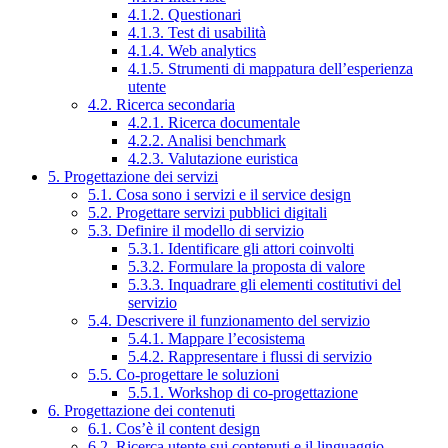
4.1.2. Questionari
4.1.3. Test di usabilità
4.1.4. Web analytics
4.1.5. Strumenti di mappatura dell’esperienza
utente
4.2. Ricerca secondaria
4.2.1. Ricerca documentale
4.2.2. Analisi benchmark
4.2.3. Valutazione euristica
5. Progettazione dei servizi
5.1. Cosa sono i servizi e il service design
5.2. Progettare servizi pubblici digitali
5.3. Definire il modello di servizio
5.3.1. Identificare gli attori coinvolti
5.3.2. Formulare la proposta di valore
5.3.3. Inquadrare gli elementi costitutivi del
servizio
5.4. Descrivere il funzionamento del servizio
5.4.1. Mappare l’ecosistema
5.4.2. Rappresentare i flussi di servizio
5.5. Co-progettare le soluzioni
5.5.1. Workshop di co-progettazione
6. Progettazione dei contenuti
6.1. Cos’è il content design
6.2. Ricerca utente sui contenuti e il linguaggio