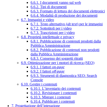
6.6.1. I documenti vanno sul web
6.6.2. Tipi di documenti
6.6.3. Formato di lettura dei documenti elettronici
6.6.4. Modalità di produzione dei documenti
6.7. Immagini e video
6.7.1. Testo alternativo (alt text) per le immagini
6.7.2. Sottotitoli per i video
6.7.3. Trascrizioni per i video
6.8. Proprietà intellettuale e privacy
6.8.1. Pubblicazione di contenuti prodotti dalla
Pubblica Amministrazione
6.8.2. Pubblicazione di contenuti non prodotti
dalla Pubblica Amministrazione
6.8.3. Consenso dei soggetti ritratti
6.9. Ottimizzazione per i motori di ricerca (SEO)
6.9.1. I fattori
on-page
6.9.2. I fattori
off-page
6.9.3. Strumenti di diagnostica SEO: Search
Console
6.10. Gestire i contenuti
6.10.1. L’inventario dei contenuti
6.10.2. Revisionare i contenuti
6.10.3. Migrare i contenuti
6.10.4. Pubblicare i contenuti
7. Progettazione dell’interazione