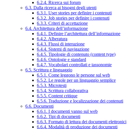
6.2.4. Ricerca sui forum
6.3. Dalla ricerca ai bisogni degli utenti
6.3.1. User stories per definire i contenuti
6.3.2. Job stories per definire i contenuti
6.3.3. Criteri di accettazione
6.4. Architettura dell’informazione
6.4.1. Definire l’architettura dell’informazione
6.4.2. Alberatura
6.4.3. Flussi di interazione
6.4.4. Sistemi di navigazione
6.4.5. Tipologie di contenuto (content type)
6.4.6. Ontologie e standard
6.4.7. Vocabolari controllati e tassonomie
6.5. Scrittura e linguaggio
6.5.1. Come leggono le persone sul web
6.5.2. Le regole per un linguaggio semplice
6.5.3. Microtesti
6.5.4. Scrittura collaborativa
6.5.5. Content critique
6.5.6. Traduzione e localizzazione dei contenuti
6.6. Documenti
6.6.1. I documenti vanno sul web
6.6.2. Tipi di documenti
6.6.3. Formato di lettura dei documenti elettronici
6.6.4. Modalità di produzione dei documenti