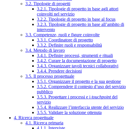
3.2. Tipologie di progetti
3.2.1. Tipologie di progetto in base agli attori
coinvolti nel servizio
3.2.2. Tipologie di progetto in base al focus
3.2.3. Tipologie di progetto in base all’ambito di
intervento
3.3. Competenze, ruoli e figure coinvolte
3.3.1. Coordinatore di progetto
3.3.2. Definire ruoli e responsabilità
3.4. Metodo di lavoro
3.4.1. Definire processi, strumenti e rituali
3.4.2. Curare la documentazione di progetto
3.4.3. Organizzare tavoli tecnici collaborativi
3.4.4. Prendere decisioni
3.5. Il processo progettuale
3.5.1. Organizzare il progetto e la sua gestione
3.5.2. Comprendere il contesto d’uso del servizio
pubblico
3.5.3. Progettare i processi e i
touchpoint
del
servizio
3.5.4. Realizzare l’interfaccia utente del servizio
3.5.5. Validare la soluzione ottenuta
4. Ricerca progettuale
4.1. Ricerca primaria
4.1.1. Interviste