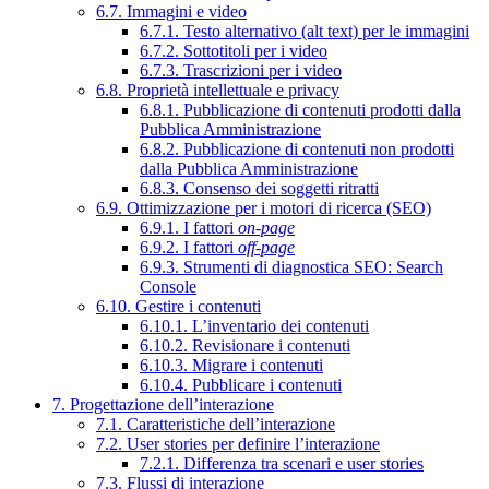
6.7. Immagini e video
6.7.1. Testo alternativo (alt text) per le immagini
6.7.2. Sottotitoli per i video
6.7.3. Trascrizioni per i video
6.8. Proprietà intellettuale e privacy
6.8.1. Pubblicazione di contenuti prodotti dalla
Pubblica Amministrazione
6.8.2. Pubblicazione di contenuti non prodotti
dalla Pubblica Amministrazione
6.8.3. Consenso dei soggetti ritratti
6.9. Ottimizzazione per i motori di ricerca (SEO)
6.9.1. I fattori
on-page
6.9.2. I fattori
off-page
6.9.3. Strumenti di diagnostica SEO: Search
Console
6.10. Gestire i contenuti
6.10.1. L’inventario dei contenuti
6.10.2. Revisionare i contenuti
6.10.3. Migrare i contenuti
6.10.4. Pubblicare i contenuti
7. Progettazione dell’interazione
7.1. Caratteristiche dell’interazione
7.2. User stories per definire l’interazione
7.2.1. Differenza tra scenari e user stories
7.3. Flussi di interazione