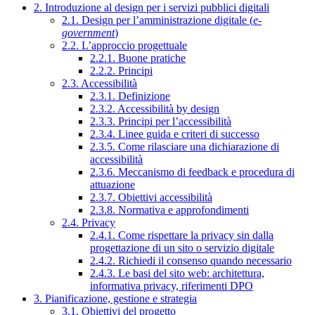
2. Introduzione al design per i servizi pubblici digitali
2.1. Design per l’amministrazione digitale (
e-
government
)
2.2. L’approccio progettuale
2.2.1. Buone pratiche
2.2.2. Principi
2.3. Accessibilità
2.3.1. Definizione
2.3.2. Accessibilità by design
2.3.3. Principi per l’accessibilità
2.3.4. Linee guida e criteri di successo
2.3.5. Come rilasciare una dichiarazione di
accessibilità
2.3.6. Meccanismo di feedback e procedura di
attuazione
2.3.7. Obiettivi accessibilità
2.3.8. Normativa e approfondimenti
2.4. Privacy
2.4.1. Come rispettare la privacy sin dalla
progettazione di un sito o servizio digitale
2.4.2. Richiedi il consenso quando necessario
2.4.3. Le basi del sito web: architettura,
informativa privacy, riferimenti DPO
3. Pianificazione, gestione e strategia
3.1. Obiettivi del progetto