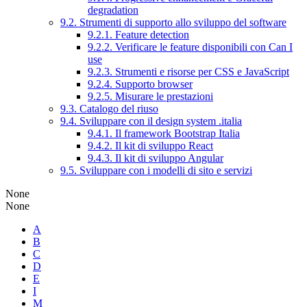
degradation
9.2. Strumenti di supporto allo sviluppo del software
9.2.1. Feature detection
9.2.2. Verificare le feature disponibili con Can I
use
9.2.3. Strumenti e risorse per CSS e JavaScript
9.2.4. Supporto browser
9.2.5. Misurare le prestazioni
9.3. Catalogo del riuso
9.4. Sviluppare con il design system .italia
9.4.1. Il framework Bootstrap Italia
9.4.2. Il kit di sviluppo React
9.4.3. Il kit di sviluppo Angular
9.5. Sviluppare con i modelli di sito e servizi
None
None
A
B
C
D
E
I
M