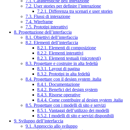
7.1. Caratteristiche dell’interazione
7.2. User stories per definire l’interazione
7.2.1. Differenza tra scenari e user stories
7.3. Flussi di interazione
7.4. Wireframe
7.5. Prototipi interattivi
8. Progettazione dell’interfaccia
8.1. Obiettivi dell’interfaccia
8.2. Elementi dell’interfaccia
8.2.1. Elementi di composizione
8.2.2. Elementi interattivi
8.2.3. Elementi testuali (microtesti)
8.3. Progettare e costruire in alta fedeltà
8.3.1. Layout di pagina
8.3.2. Prototipi in alta fedeltà
8.4. Progettare con il design system .italia
8.4.1. Documentazione
8.4.2. Benefici del design system
8.4.3. Risorse operative
8.4.4. Come contribuire al design system .italia
8.5. Progettare con i modelli di sito e servizi
8.5.1. Vantaggi dell’utilizzo dei modelli
8.5.2. I modelli di sito e servizi disponibili
9. Sviluppo dell’interfaccia
9.1. Approccio allo sviluppo