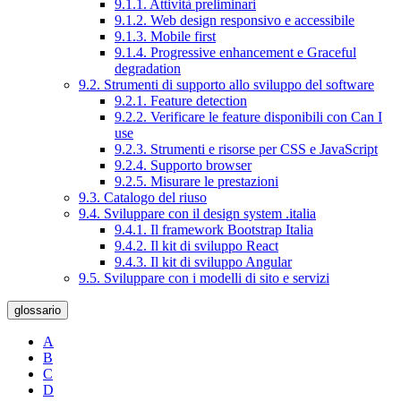
9.1.1. Attività preliminari
9.1.2. Web design responsivo e accessibile
9.1.3. Mobile first
9.1.4. Progressive enhancement e Graceful
degradation
9.2. Strumenti di supporto allo sviluppo del software
9.2.1. Feature detection
9.2.2. Verificare le feature disponibili con Can I
use
9.2.3. Strumenti e risorse per CSS e JavaScript
9.2.4. Supporto browser
9.2.5. Misurare le prestazioni
9.3. Catalogo del riuso
9.4. Sviluppare con il design system .italia
9.4.1. Il framework Bootstrap Italia
9.4.2. Il kit di sviluppo React
9.4.3. Il kit di sviluppo Angular
9.5. Sviluppare con i modelli di sito e servizi
glossario
A
B
C
D