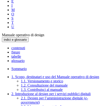
E
I
M
O
S
T
U
Manuale operativo di design
indici e glossario
contenuti
figure
tabelle
glossario
Sommario
1. Scopo, destinatari e uso del Manuale operativo di design
1.1. Versionamento e storico
1.2. Consultazione del manuale
1.3. Contribuisci al manuale
2. Introduzione al design per i servizi pubblici digitali
2.1. Design per l’amministrazione digitale (
e-
government
)