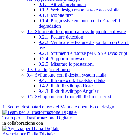
9.1.1. Attività preliminari
9.1.2. Web design responsivo e accessibile
9.1.3. Mobile first
9.1.4. Progressive enhancement e Graceful
degradation
9.2. Strumenti di supporto allo sviluppo del software
9.2.1. Feature detection
9.2.2. Verificare le feature disponibili con Can I
use
9.2.3. Strumenti e risorse per CSS e JavaScript
9.2.4. Supporto browser
9.2.5. Misurare le prestazioni
9.3. Catalogo del riuso
9.4. Sviluppare con il design system .italia
9.4.1. Il framework Bootstrap Italia
9.4.2. Il kit di sviluppo React
9.4.3. Il kit di sviluppo Angular
9.5. Sviluppare con i modelli di sito e servizi
1. Scopo, destinatari e uso del Manuale operativo di design
Team per la Trasformazione Digitale
in collaborazione con
Agenzia per l'Italia Digitale