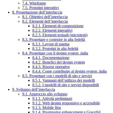
7.4. Wireframe
7.5. Prototipi interattivi
8. Progettazione dell’interfaccia
8.1. Obiettivi dell’interfaccia
8.2. Elementi dell’interfaccia
8.2.1. Elementi di composizione
8.2.2. Elementi interattivi
8.2.3. Elementi testuali (microtesti)
8.3. Progettare e costruire in alta fedeltà
8.3.1. Layout di pagina
8.3.2. Prototipi in alta fedeltà
8.4. Progettare con il design system .italia
8.4.1. Documentazione
8.4.2. Benefici del design system
8.4.3. Risorse operative
8.4.4. Come contribuire al design system .italia
8.5. Progettare con i modelli di sito e servizi
8.5.1. Vantaggi dell’utilizzo dei modelli
8.5.2. I modelli di sito e servizi disponibili
9. Sviluppo dell’interfaccia
9.1. Approccio allo sviluppo
9.1.1. Attività preliminari
9.1.2. Web design responsivo e accessibile
9.1.3. Mobile first
9.1.4. Progressive enhancement e Graceful