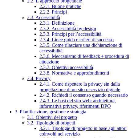
2.2. L’approccio progettuale
2.2.1. Buone pratiche
2.2.2. Principi
2.3. Accessibilità
2.3.1. Definizione
2.3.2. Accessibilità by design
2.3.3. Principi per l’accessibilità
2.3.4. Linee guida e criteri di successo
2.3.5. Come rilasciare una dichiarazione di
accessibilità
2.3.6. Meccanismo di feedback e procedura di
attuazione
2.3.7. Obiettivi accessibilità
2.3.8. Normativa e approfondimenti
2.4. Privacy
2.4.1. Come rispettare la privacy sin dalla
progettazione di un sito o servizio digitale
2.4.2. Richiedi il consenso quando necessario
2.4.3. Le basi del sito web: architettura,
informativa privacy, riferimenti DPO
3. Pianificazione, gestione e strategia
3.1. Obiettivi del progetto
3.2. Tipologie di progetti
3.2.1. Tipologie di progetto in base agli attori
coinvolti nel servizio