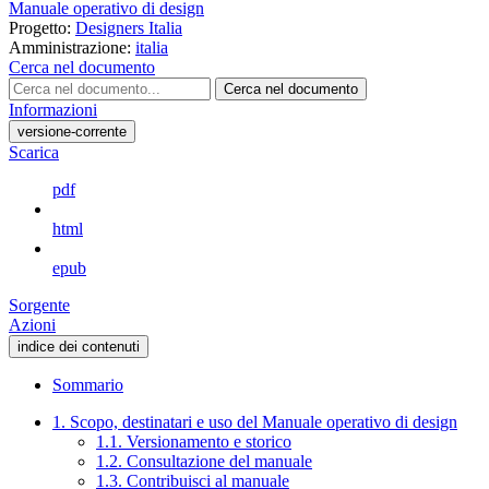
Manuale operativo di design
Progetto:
Designers Italia
Amministrazione:
italia
Cerca nel documento
Cerca nel documento
Informazioni
versione-corrente
Scarica
pdf
html
epub
Sorgente
Azioni
indice dei contenuti
Sommario
1. Scopo, destinatari e uso del Manuale operativo di design
1.1. Versionamento e storico
1.2. Consultazione del manuale
1.3. Contribuisci al manuale