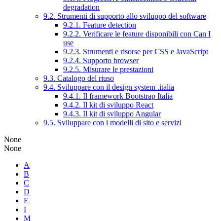
degradation
9.2. Strumenti di supporto allo sviluppo del software
9.2.1. Feature detection
9.2.2. Verificare le feature disponibili con Can I
use
9.2.3. Strumenti e risorse per CSS e JavaScript
9.2.4. Supporto browser
9.2.5. Misurare le prestazioni
9.3. Catalogo del riuso
9.4. Sviluppare con il design system .italia
9.4.1. Il framework Bootstrap Italia
9.4.2. Il kit di sviluppo React
9.4.3. Il kit di sviluppo Angular
9.5. Sviluppare con i modelli di sito e servizi
None
None
A
B
C
D
E
I
M