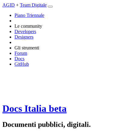
AGID
+
Team Digitale
Piano Triennale
Le community
Developers
Designers
Gli strumenti
Forum
Docs
GitHub
Docs Italia
beta
Documenti pubblici, digitali.