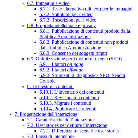
6.7. Immagini e video
6.7.1. Testo alternativo (alt text) per le immagini
6.7.2. Sottotitoli per i video
6.7.3. Trascrizioni per i video
6.8. Proprietà intellettuale e privacy
6.8.1. Pubblicazione di contenuti prodotti dalla
Pubblica Amministrazione
6.8.2. Pubblicazione di contenuti non prodotti
dalla Pubblica Amministrazione
6.8.3. Consenso dei soggetti ritratti
6.9. Ottimizzazione per i motori di ricerca (SEO)
6.9.1. I fattori
on-page
6.9.2. I fattori
off-page
6.9.3. Strumenti di diagnostica SEO: Search
Console
6.10. Gestire i contenuti
6.10.1. L’inventario dei contenuti
6.10.2. Revisionare i contenuti
6.10.3. Migrare i contenuti
6.10.4. Pubblicare i contenuti
7. Progettazione dell’interazione
7.1. Caratteristiche dell’interazione
7.2. User stories per definire l’interazione
7.2.1. Differenza tra scenari e user stories
7.3. Flussi di interazione