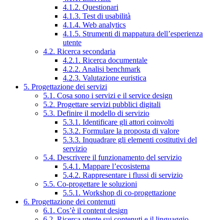
4.1.2. Questionari
4.1.3. Test di usabilità
4.1.4. Web analytics
4.1.5. Strumenti di mappatura dell’esperienza
utente
4.2. Ricerca secondaria
4.2.1. Ricerca documentale
4.2.2. Analisi benchmark
4.2.3. Valutazione euristica
5. Progettazione dei servizi
5.1. Cosa sono i servizi e il service design
5.2. Progettare servizi pubblici digitali
5.3. Definire il modello di servizio
5.3.1. Identificare gli attori coinvolti
5.3.2. Formulare la proposta di valore
5.3.3. Inquadrare gli elementi costitutivi del
servizio
5.4. Descrivere il funzionamento del servizio
5.4.1. Mappare l’ecosistema
5.4.2. Rappresentare i flussi di servizio
5.5. Co-progettare le soluzioni
5.5.1. Workshop di co-progettazione
6. Progettazione dei contenuti
6.1. Cos’è il content design
6.2. Ricerca utente sui contenuti e il linguaggio