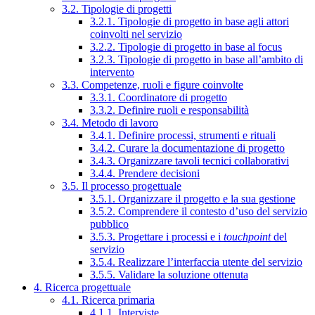
3.2. Tipologie di progetti
3.2.1. Tipologie di progetto in base agli attori
coinvolti nel servizio
3.2.2. Tipologie di progetto in base al focus
3.2.3. Tipologie di progetto in base all’ambito di
intervento
3.3. Competenze, ruoli e figure coinvolte
3.3.1. Coordinatore di progetto
3.3.2. Definire ruoli e responsabilità
3.4. Metodo di lavoro
3.4.1. Definire processi, strumenti e rituali
3.4.2. Curare la documentazione di progetto
3.4.3. Organizzare tavoli tecnici collaborativi
3.4.4. Prendere decisioni
3.5. Il processo progettuale
3.5.1. Organizzare il progetto e la sua gestione
3.5.2. Comprendere il contesto d’uso del servizio
pubblico
3.5.3. Progettare i processi e i
touchpoint
del
servizio
3.5.4. Realizzare l’interfaccia utente del servizio
3.5.5. Validare la soluzione ottenuta
4. Ricerca progettuale
4.1. Ricerca primaria
4.1.1. Interviste