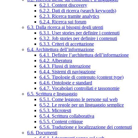
6.2.1. Content discovery
6.2.2. Dati di ricerca (search keywords)
6.2.3. Ricerca tramite analytics
6.2.4. Ricerca sui forum
6.3. Dalla ricerca ai bisogni degli utenti
6.3.1. User stories per definire i contenuti
6.3.2. Job stories per definire i contenuti
6.3.3. Criteri di accettazione
6.4. Architettura dell’informazione
6.4.1. Definire l’architettura dell’informazione
6.4.2. Alberatura
6.4.3. Flussi di interazione
6.4.4. Sistemi di navigazione
6.4.5. Tipologie di contenuto (content type)
6.4.6. Ontologie e standard
6.4.7. Vocabolari controllati e tassonomie
6.5. Scrittura e linguaggio
6.5.1. Come leggono le persone sul web
6.5.2. Le regole per un linguaggio semplice
6.5.3. Microtesti
6.5.4. Scrittura collaborativa
6.5.5. Content critique
6.5.6. Traduzione e localizzazione dei contenuti
6.6. Documenti