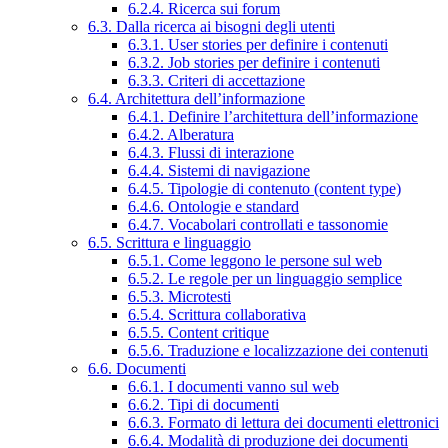
6.2.4. Ricerca sui forum
6.3. Dalla ricerca ai bisogni degli utenti
6.3.1. User stories per definire i contenuti
6.3.2. Job stories per definire i contenuti
6.3.3. Criteri di accettazione
6.4. Architettura dell’informazione
6.4.1. Definire l’architettura dell’informazione
6.4.2. Alberatura
6.4.3. Flussi di interazione
6.4.4. Sistemi di navigazione
6.4.5. Tipologie di contenuto (content type)
6.4.6. Ontologie e standard
6.4.7. Vocabolari controllati e tassonomie
6.5. Scrittura e linguaggio
6.5.1. Come leggono le persone sul web
6.5.2. Le regole per un linguaggio semplice
6.5.3. Microtesti
6.5.4. Scrittura collaborativa
6.5.5. Content critique
6.5.6. Traduzione e localizzazione dei contenuti
6.6. Documenti
6.6.1. I documenti vanno sul web
6.6.2. Tipi di documenti
6.6.3. Formato di lettura dei documenti elettronici
6.6.4. Modalità di produzione dei documenti