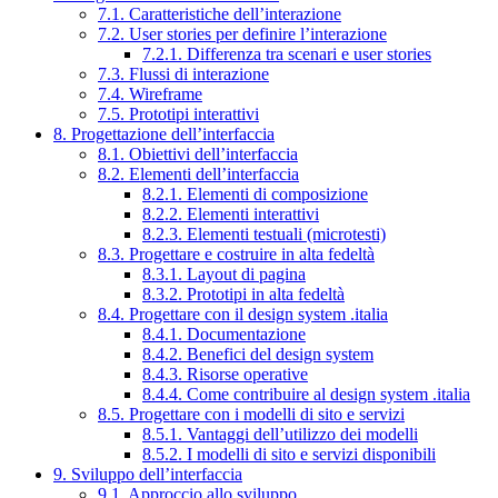
7.1. Caratteristiche dell’interazione
7.2. User stories per definire l’interazione
7.2.1. Differenza tra scenari e user stories
7.3. Flussi di interazione
7.4. Wireframe
7.5. Prototipi interattivi
8. Progettazione dell’interfaccia
8.1. Obiettivi dell’interfaccia
8.2. Elementi dell’interfaccia
8.2.1. Elementi di composizione
8.2.2. Elementi interattivi
8.2.3. Elementi testuali (microtesti)
8.3. Progettare e costruire in alta fedeltà
8.3.1. Layout di pagina
8.3.2. Prototipi in alta fedeltà
8.4. Progettare con il design system .italia
8.4.1. Documentazione
8.4.2. Benefici del design system
8.4.3. Risorse operative
8.4.4. Come contribuire al design system .italia
8.5. Progettare con i modelli di sito e servizi
8.5.1. Vantaggi dell’utilizzo dei modelli
8.5.2. I modelli di sito e servizi disponibili
9. Sviluppo dell’interfaccia
9.1. Approccio allo sviluppo