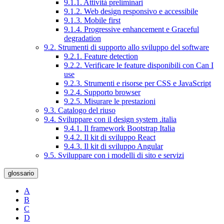
9.1.1. Attività preliminari
9.1.2. Web design responsivo e accessibile
9.1.3. Mobile first
9.1.4. Progressive enhancement e Graceful
degradation
9.2. Strumenti di supporto allo sviluppo del software
9.2.1. Feature detection
9.2.2. Verificare le feature disponibili con Can I
use
9.2.3. Strumenti e risorse per CSS e JavaScript
9.2.4. Supporto browser
9.2.5. Misurare le prestazioni
9.3. Catalogo del riuso
9.4. Sviluppare con il design system .italia
9.4.1. Il framework Bootstrap Italia
9.4.2. Il kit di sviluppo React
9.4.3. Il kit di sviluppo Angular
9.5. Sviluppare con i modelli di sito e servizi
glossario
A
B
C
D