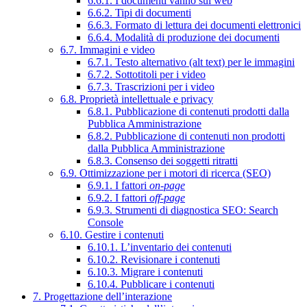
6.6.1. I documenti vanno sul web
6.6.2. Tipi di documenti
6.6.3. Formato di lettura dei documenti elettronici
6.6.4. Modalità di produzione dei documenti
6.7. Immagini e video
6.7.1. Testo alternativo (alt text) per le immagini
6.7.2. Sottotitoli per i video
6.7.3. Trascrizioni per i video
6.8. Proprietà intellettuale e privacy
6.8.1. Pubblicazione di contenuti prodotti dalla
Pubblica Amministrazione
6.8.2. Pubblicazione di contenuti non prodotti
dalla Pubblica Amministrazione
6.8.3. Consenso dei soggetti ritratti
6.9. Ottimizzazione per i motori di ricerca (SEO)
6.9.1. I fattori
on-page
6.9.2. I fattori
off-page
6.9.3. Strumenti di diagnostica SEO: Search
Console
6.10. Gestire i contenuti
6.10.1. L’inventario dei contenuti
6.10.2. Revisionare i contenuti
6.10.3. Migrare i contenuti
6.10.4. Pubblicare i contenuti
7. Progettazione dell’interazione