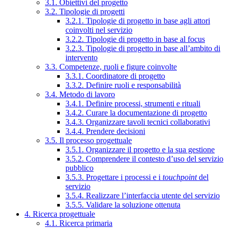
3.1. Obiettivi del progetto
3.2. Tipologie di progetti
3.2.1. Tipologie di progetto in base agli attori
coinvolti nel servizio
3.2.2. Tipologie di progetto in base al focus
3.2.3. Tipologie di progetto in base all’ambito di
intervento
3.3. Competenze, ruoli e figure coinvolte
3.3.1. Coordinatore di progetto
3.3.2. Definire ruoli e responsabilità
3.4. Metodo di lavoro
3.4.1. Definire processi, strumenti e rituali
3.4.2. Curare la documentazione di progetto
3.4.3. Organizzare tavoli tecnici collaborativi
3.4.4. Prendere decisioni
3.5. Il processo progettuale
3.5.1. Organizzare il progetto e la sua gestione
3.5.2. Comprendere il contesto d’uso del servizio
pubblico
3.5.3. Progettare i processi e i
touchpoint
del
servizio
3.5.4. Realizzare l’interfaccia utente del servizio
3.5.5. Validare la soluzione ottenuta
4. Ricerca progettuale
4.1. Ricerca primaria