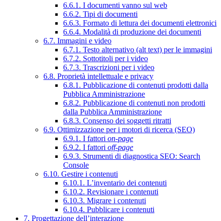
6.6.1. I documenti vanno sul web
6.6.2. Tipi di documenti
6.6.3. Formato di lettura dei documenti elettronici
6.6.4. Modalità di produzione dei documenti
6.7. Immagini e video
6.7.1. Testo alternativo (alt text) per le immagini
6.7.2. Sottotitoli per i video
6.7.3. Trascrizioni per i video
6.8. Proprietà intellettuale e privacy
6.8.1. Pubblicazione di contenuti prodotti dalla
Pubblica Amministrazione
6.8.2. Pubblicazione di contenuti non prodotti
dalla Pubblica Amministrazione
6.8.3. Consenso dei soggetti ritratti
6.9. Ottimizzazione per i motori di ricerca (SEO)
6.9.1. I fattori
on-page
6.9.2. I fattori
off-page
6.9.3. Strumenti di diagnostica SEO: Search
Console
6.10. Gestire i contenuti
6.10.1. L’inventario dei contenuti
6.10.2. Revisionare i contenuti
6.10.3. Migrare i contenuti
6.10.4. Pubblicare i contenuti
7. Progettazione dell’interazione