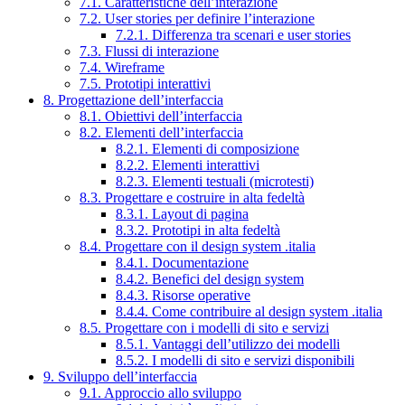
7.1. Caratteristiche dell’interazione
7.2. User stories per definire l’interazione
7.2.1. Differenza tra scenari e user stories
7.3. Flussi di interazione
7.4. Wireframe
7.5. Prototipi interattivi
8. Progettazione dell’interfaccia
8.1. Obiettivi dell’interfaccia
8.2. Elementi dell’interfaccia
8.2.1. Elementi di composizione
8.2.2. Elementi interattivi
8.2.3. Elementi testuali (microtesti)
8.3. Progettare e costruire in alta fedeltà
8.3.1. Layout di pagina
8.3.2. Prototipi in alta fedeltà
8.4. Progettare con il design system .italia
8.4.1. Documentazione
8.4.2. Benefici del design system
8.4.3. Risorse operative
8.4.4. Come contribuire al design system .italia
8.5. Progettare con i modelli di sito e servizi
8.5.1. Vantaggi dell’utilizzo dei modelli
8.5.2. I modelli di sito e servizi disponibili
9. Sviluppo dell’interfaccia
9.1. Approccio allo sviluppo