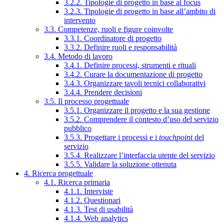
3.2.2. Tipologie di progetto in base al focus
3.2.3. Tipologie di progetto in base all’ambito di
intervento
3.3. Competenze, ruoli e figure coinvolte
3.3.1. Coordinatore di progetto
3.3.2. Definire ruoli e responsabilità
3.4. Metodo di lavoro
3.4.1. Definire processi, strumenti e rituali
3.4.2. Curare la documentazione di progetto
3.4.3. Organizzare tavoli tecnici collaborativi
3.4.4. Prendere decisioni
3.5. Il processo progettuale
3.5.1. Organizzare il progetto e la sua gestione
3.5.2. Comprendere il contesto d’uso del servizio
pubblico
3.5.3. Progettare i processi e i
touchpoint
del
servizio
3.5.4. Realizzare l’interfaccia utente del servizio
3.5.5. Validare la soluzione ottenuta
4. Ricerca progettuale
4.1. Ricerca primaria
4.1.1. Interviste
4.1.2. Questionari
4.1.3. Test di usabilità
4.1.4. Web analytics