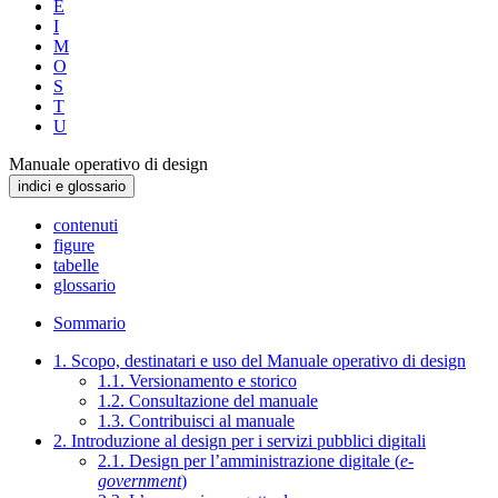
E
I
M
O
S
T
U
Manuale operativo di design
indici e glossario
contenuti
figure
tabelle
glossario
Sommario
1. Scopo, destinatari e uso del Manuale operativo di design
1.1. Versionamento e storico
1.2. Consultazione del manuale
1.3. Contribuisci al manuale
2. Introduzione al design per i servizi pubblici digitali
2.1. Design per l’amministrazione digitale (
e-
government
)