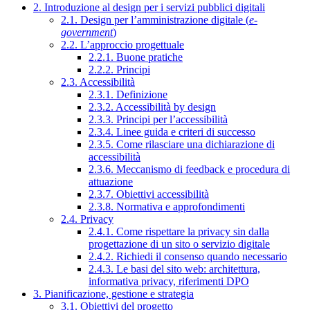
2. Introduzione al design per i servizi pubblici digitali
2.1. Design per l’amministrazione digitale (
e-
government
)
2.2. L’approccio progettuale
2.2.1. Buone pratiche
2.2.2. Principi
2.3. Accessibilità
2.3.1. Definizione
2.3.2. Accessibilità by design
2.3.3. Principi per l’accessibilità
2.3.4. Linee guida e criteri di successo
2.3.5. Come rilasciare una dichiarazione di
accessibilità
2.3.6. Meccanismo di feedback e procedura di
attuazione
2.3.7. Obiettivi accessibilità
2.3.8. Normativa e approfondimenti
2.4. Privacy
2.4.1. Come rispettare la privacy sin dalla
progettazione di un sito o servizio digitale
2.4.2. Richiedi il consenso quando necessario
2.4.3. Le basi del sito web: architettura,
informativa privacy, riferimenti DPO
3. Pianificazione, gestione e strategia
3.1. Obiettivi del progetto