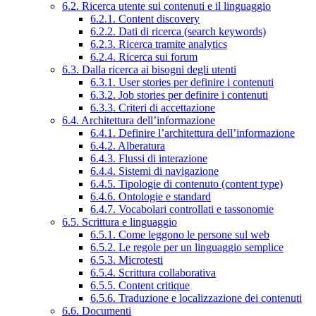
6.2. Ricerca utente sui contenuti e il linguaggio
6.2.1. Content discovery
6.2.2. Dati di ricerca (search keywords)
6.2.3. Ricerca tramite analytics
6.2.4. Ricerca sui forum
6.3. Dalla ricerca ai bisogni degli utenti
6.3.1. User stories per definire i contenuti
6.3.2. Job stories per definire i contenuti
6.3.3. Criteri di accettazione
6.4. Architettura dell’informazione
6.4.1. Definire l’architettura dell’informazione
6.4.2. Alberatura
6.4.3. Flussi di interazione
6.4.4. Sistemi di navigazione
6.4.5. Tipologie di contenuto (content type)
6.4.6. Ontologie e standard
6.4.7. Vocabolari controllati e tassonomie
6.5. Scrittura e linguaggio
6.5.1. Come leggono le persone sul web
6.5.2. Le regole per un linguaggio semplice
6.5.3. Microtesti
6.5.4. Scrittura collaborativa
6.5.5. Content critique
6.5.6. Traduzione e localizzazione dei contenuti
6.6. Documenti