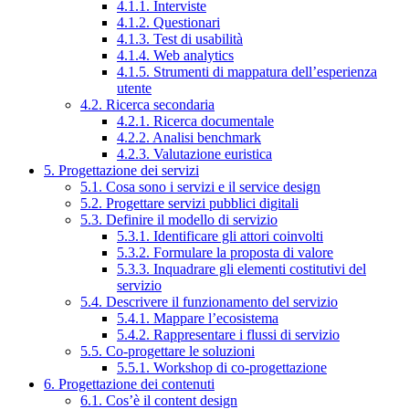
4.1.1. Interviste
4.1.2. Questionari
4.1.3. Test di usabilità
4.1.4. Web analytics
4.1.5. Strumenti di mappatura dell’esperienza
utente
4.2. Ricerca secondaria
4.2.1. Ricerca documentale
4.2.2. Analisi benchmark
4.2.3. Valutazione euristica
5. Progettazione dei servizi
5.1. Cosa sono i servizi e il service design
5.2. Progettare servizi pubblici digitali
5.3. Definire il modello di servizio
5.3.1. Identificare gli attori coinvolti
5.3.2. Formulare la proposta di valore
5.3.3. Inquadrare gli elementi costitutivi del
servizio
5.4. Descrivere il funzionamento del servizio
5.4.1. Mappare l’ecosistema
5.4.2. Rappresentare i flussi di servizio
5.5. Co-progettare le soluzioni
5.5.1. Workshop di co-progettazione
6. Progettazione dei contenuti
6.1. Cos’è il content design