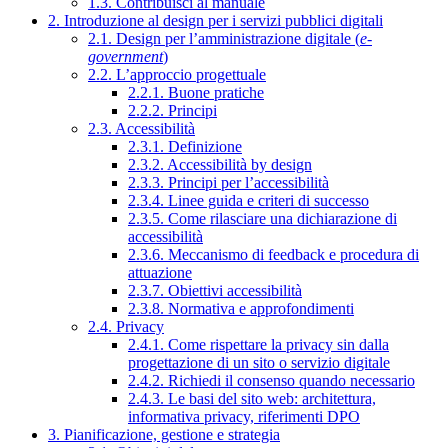
1.3. Contribuisci al manuale
2. Introduzione al design per i servizi pubblici digitali
2.1. Design per l’amministrazione digitale (
e-
government
)
2.2. L’approccio progettuale
2.2.1. Buone pratiche
2.2.2. Principi
2.3. Accessibilità
2.3.1. Definizione
2.3.2. Accessibilità by design
2.3.3. Principi per l’accessibilità
2.3.4. Linee guida e criteri di successo
2.3.5. Come rilasciare una dichiarazione di
accessibilità
2.3.6. Meccanismo di feedback e procedura di
attuazione
2.3.7. Obiettivi accessibilità
2.3.8. Normativa e approfondimenti
2.4. Privacy
2.4.1. Come rispettare la privacy sin dalla
progettazione di un sito o servizio digitale
2.4.2. Richiedi il consenso quando necessario
2.4.3. Le basi del sito web: architettura,
informativa privacy, riferimenti DPO
3. Pianificazione, gestione e strategia