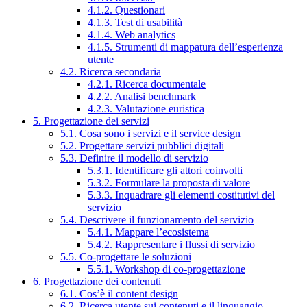
4.1.2. Questionari
4.1.3. Test di usabilità
4.1.4. Web analytics
4.1.5. Strumenti di mappatura dell’esperienza
utente
4.2. Ricerca secondaria
4.2.1. Ricerca documentale
4.2.2. Analisi benchmark
4.2.3. Valutazione euristica
5. Progettazione dei servizi
5.1. Cosa sono i servizi e il service design
5.2. Progettare servizi pubblici digitali
5.3. Definire il modello di servizio
5.3.1. Identificare gli attori coinvolti
5.3.2. Formulare la proposta di valore
5.3.3. Inquadrare gli elementi costitutivi del
servizio
5.4. Descrivere il funzionamento del servizio
5.4.1. Mappare l’ecosistema
5.4.2. Rappresentare i flussi di servizio
5.5. Co-progettare le soluzioni
5.5.1. Workshop di co-progettazione
6. Progettazione dei contenuti
6.1. Cos’è il content design
6.2. Ricerca utente sui contenuti e il linguaggio