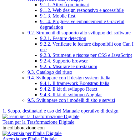
9.1.1. Attività preliminari
9.1.2. Web design responsivo e accessibile
9.1.3. Mobile first
9.1.4. Progressive enhancement e Graceful
degradation
9.2. Strumenti di supporto allo sviluppo del software
9.2.1. Feature detection
9.2.2. Verificare le feature disponibili con Can I
use
9.2.3. Strumenti e risorse per CSS e JavaScript
9.2.4. Supporto browser
9.2.5. Misurare le prestazioni
9.3. Catalogo del riuso
9.4. Sviluppare con il design system .italia
9.4.1. Il framework Bootstrap Italia
9.4.2. Il kit di sviluppo React
9.4.3. Il kit di sviluppo Angular
9.5. Sviluppare con i modelli di sito e servizi
1. Scopo, destinatari e uso del Manuale operativo di design
Team per la Trasformazione Digitale
in collaborazione con
Agenzia per l'Italia Digitale