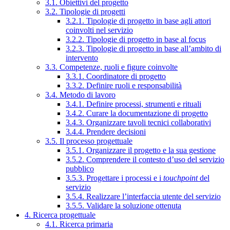
3.1. Obiettivi del progetto
3.2. Tipologie di progetti
3.2.1. Tipologie di progetto in base agli attori
coinvolti nel servizio
3.2.2. Tipologie di progetto in base al focus
3.2.3. Tipologie di progetto in base all’ambito di
intervento
3.3. Competenze, ruoli e figure coinvolte
3.3.1. Coordinatore di progetto
3.3.2. Definire ruoli e responsabilità
3.4. Metodo di lavoro
3.4.1. Definire processi, strumenti e rituali
3.4.2. Curare la documentazione di progetto
3.4.3. Organizzare tavoli tecnici collaborativi
3.4.4. Prendere decisioni
3.5. Il processo progettuale
3.5.1. Organizzare il progetto e la sua gestione
3.5.2. Comprendere il contesto d’uso del servizio
pubblico
3.5.3. Progettare i processi e i
touchpoint
del
servizio
3.5.4. Realizzare l’interfaccia utente del servizio
3.5.5. Validare la soluzione ottenuta
4. Ricerca progettuale
4.1. Ricerca primaria