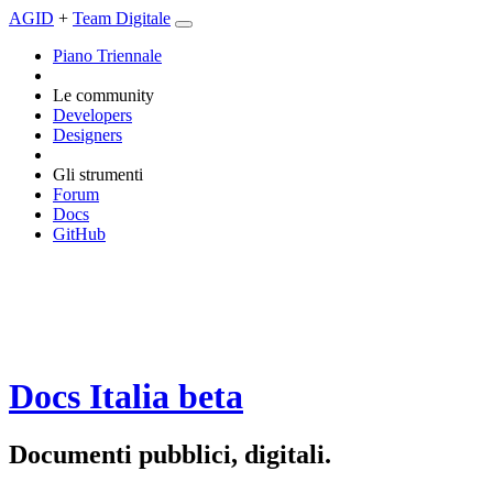
AGID
+
Team Digitale
Piano Triennale
Le community
Developers
Designers
Gli strumenti
Forum
Docs
GitHub
Docs Italia
beta
Documenti pubblici, digitali.