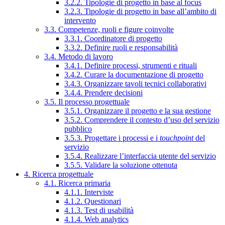
3.2.2. Tipologie di progetto in base al focus
3.2.3. Tipologie di progetto in base all’ambito di
intervento
3.3. Competenze, ruoli e figure coinvolte
3.3.1. Coordinatore di progetto
3.3.2. Definire ruoli e responsabilità
3.4. Metodo di lavoro
3.4.1. Definire processi, strumenti e rituali
3.4.2. Curare la documentazione di progetto
3.4.3. Organizzare tavoli tecnici collaborativi
3.4.4. Prendere decisioni
3.5. Il processo progettuale
3.5.1. Organizzare il progetto e la sua gestione
3.5.2. Comprendere il contesto d’uso del servizio
pubblico
3.5.3. Progettare i processi e i
touchpoint
del
servizio
3.5.4. Realizzare l’interfaccia utente del servizio
3.5.5. Validare la soluzione ottenuta
4. Ricerca progettuale
4.1. Ricerca primaria
4.1.1. Interviste
4.1.2. Questionari
4.1.3. Test di usabilità
4.1.4. Web analytics