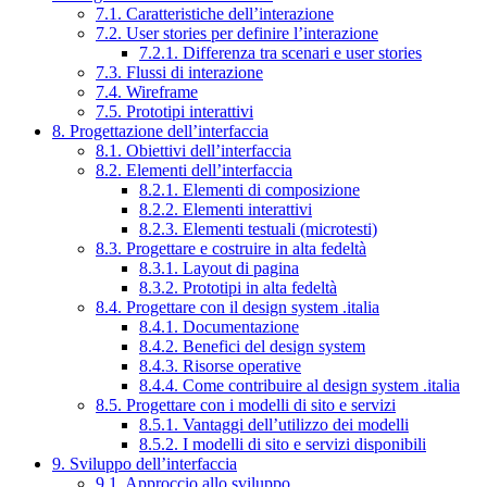
7.1. Caratteristiche dell’interazione
7.2. User stories per definire l’interazione
7.2.1. Differenza tra scenari e user stories
7.3. Flussi di interazione
7.4. Wireframe
7.5. Prototipi interattivi
8. Progettazione dell’interfaccia
8.1. Obiettivi dell’interfaccia
8.2. Elementi dell’interfaccia
8.2.1. Elementi di composizione
8.2.2. Elementi interattivi
8.2.3. Elementi testuali (microtesti)
8.3. Progettare e costruire in alta fedeltà
8.3.1. Layout di pagina
8.3.2. Prototipi in alta fedeltà
8.4. Progettare con il design system .italia
8.4.1. Documentazione
8.4.2. Benefici del design system
8.4.3. Risorse operative
8.4.4. Come contribuire al design system .italia
8.5. Progettare con i modelli di sito e servizi
8.5.1. Vantaggi dell’utilizzo dei modelli
8.5.2. I modelli di sito e servizi disponibili
9. Sviluppo dell’interfaccia
9.1. Approccio allo sviluppo