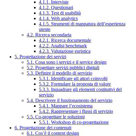
4.1.1. Interviste
4.1.2. Questionari
4.1.3. Test di usabilità
4.1.4. Web analytics
4.1.5. Strumenti di mappatura dell’esperienza
utente
4.2. Ricerca secondaria
4.2.1. Ricerca documentale
4.2.2. Analisi benchmark
4.2.3. Valutazione euristica
5. Progettazione dei servizi
5.1. Cosa sono i servizi e il service design
5.2. Progettare servizi pubblici digitali
5.3. Definire il modello di servizio
5.3.1. Identificare gli attori coinvolti
5.3.2. Formulare la proposta di valore
5.3.3. Inquadrare gli elementi costitutivi del
servizio
5.4. Descrivere il funzionamento del servizio
5.4.1. Mappare l’ecosistema
5.4.2. Rappresentare i flussi di servizio
5.5. Co-progettare le soluzioni
5.5.1. Workshop di co-progettazione
6. Progettazione dei contenuti
6.1. Cos’è il content design