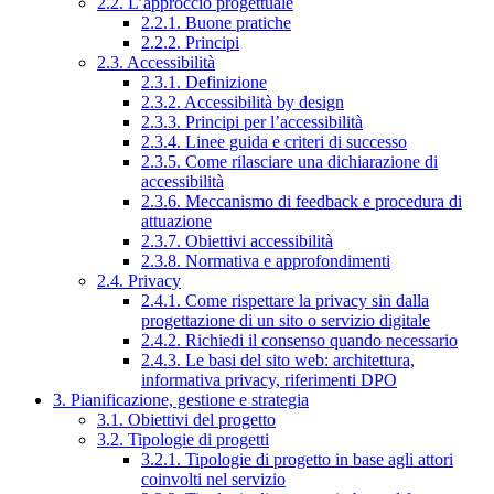
2.2. L’approccio progettuale
2.2.1. Buone pratiche
2.2.2. Principi
2.3. Accessibilità
2.3.1. Definizione
2.3.2. Accessibilità by design
2.3.3. Principi per l’accessibilità
2.3.4. Linee guida e criteri di successo
2.3.5. Come rilasciare una dichiarazione di
accessibilità
2.3.6. Meccanismo di feedback e procedura di
attuazione
2.3.7. Obiettivi accessibilità
2.3.8. Normativa e approfondimenti
2.4. Privacy
2.4.1. Come rispettare la privacy sin dalla
progettazione di un sito o servizio digitale
2.4.2. Richiedi il consenso quando necessario
2.4.3. Le basi del sito web: architettura,
informativa privacy, riferimenti DPO
3. Pianificazione, gestione e strategia
3.1. Obiettivi del progetto
3.2. Tipologie di progetti
3.2.1. Tipologie di progetto in base agli attori
coinvolti nel servizio