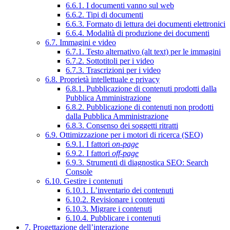
6.6.1. I documenti vanno sul web
6.6.2. Tipi di documenti
6.6.3. Formato di lettura dei documenti elettronici
6.6.4. Modalità di produzione dei documenti
6.7. Immagini e video
6.7.1. Testo alternativo (alt text) per le immagini
6.7.2. Sottotitoli per i video
6.7.3. Trascrizioni per i video
6.8. Proprietà intellettuale e privacy
6.8.1. Pubblicazione di contenuti prodotti dalla
Pubblica Amministrazione
6.8.2. Pubblicazione di contenuti non prodotti
dalla Pubblica Amministrazione
6.8.3. Consenso dei soggetti ritratti
6.9. Ottimizzazione per i motori di ricerca (SEO)
6.9.1. I fattori
on-page
6.9.2. I fattori
off-page
6.9.3. Strumenti di diagnostica SEO: Search
Console
6.10. Gestire i contenuti
6.10.1. L’inventario dei contenuti
6.10.2. Revisionare i contenuti
6.10.3. Migrare i contenuti
6.10.4. Pubblicare i contenuti
7. Progettazione dell’interazione