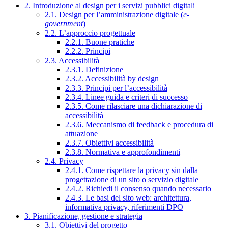
2. Introduzione al design per i servizi pubblici digitali
2.1. Design per l’amministrazione digitale (
e-
government
)
2.2. L’approccio progettuale
2.2.1. Buone pratiche
2.2.2. Principi
2.3. Accessibilità
2.3.1. Definizione
2.3.2. Accessibilità by design
2.3.3. Principi per l’accessibilità
2.3.4. Linee guida e criteri di successo
2.3.5. Come rilasciare una dichiarazione di
accessibilità
2.3.6. Meccanismo di feedback e procedura di
attuazione
2.3.7. Obiettivi accessibilità
2.3.8. Normativa e approfondimenti
2.4. Privacy
2.4.1. Come rispettare la privacy sin dalla
progettazione di un sito o servizio digitale
2.4.2. Richiedi il consenso quando necessario
2.4.3. Le basi del sito web: architettura,
informativa privacy, riferimenti DPO
3. Pianificazione, gestione e strategia
3.1. Obiettivi del progetto