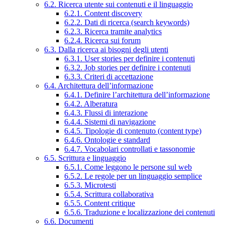
6.2. Ricerca utente sui contenuti e il linguaggio
6.2.1. Content discovery
6.2.2. Dati di ricerca (search keywords)
6.2.3. Ricerca tramite analytics
6.2.4. Ricerca sui forum
6.3. Dalla ricerca ai bisogni degli utenti
6.3.1. User stories per definire i contenuti
6.3.2. Job stories per definire i contenuti
6.3.3. Criteri di accettazione
6.4. Architettura dell’informazione
6.4.1. Definire l’architettura dell’informazione
6.4.2. Alberatura
6.4.3. Flussi di interazione
6.4.4. Sistemi di navigazione
6.4.5. Tipologie di contenuto (content type)
6.4.6. Ontologie e standard
6.4.7. Vocabolari controllati e tassonomie
6.5. Scrittura e linguaggio
6.5.1. Come leggono le persone sul web
6.5.2. Le regole per un linguaggio semplice
6.5.3. Microtesti
6.5.4. Scrittura collaborativa
6.5.5. Content critique
6.5.6. Traduzione e localizzazione dei contenuti
6.6. Documenti