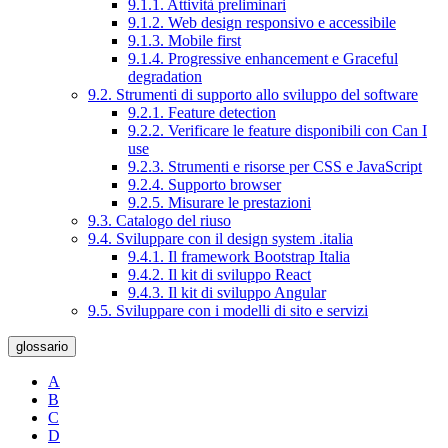
9.1.1. Attività preliminari
9.1.2. Web design responsivo e accessibile
9.1.3. Mobile first
9.1.4. Progressive enhancement e Graceful
degradation
9.2. Strumenti di supporto allo sviluppo del software
9.2.1. Feature detection
9.2.2. Verificare le feature disponibili con Can I
use
9.2.3. Strumenti e risorse per CSS e JavaScript
9.2.4. Supporto browser
9.2.5. Misurare le prestazioni
9.3. Catalogo del riuso
9.4. Sviluppare con il design system .italia
9.4.1. Il framework Bootstrap Italia
9.4.2. Il kit di sviluppo React
9.4.3. Il kit di sviluppo Angular
9.5. Sviluppare con i modelli di sito e servizi
glossario
A
B
C
D