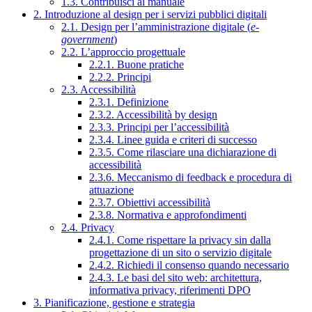
1.3. Contribuisci al manuale
2. Introduzione al design per i servizi pubblici digitali
2.1. Design per l’amministrazione digitale (
e-
government
)
2.2. L’approccio progettuale
2.2.1. Buone pratiche
2.2.2. Principi
2.3. Accessibilità
2.3.1. Definizione
2.3.2. Accessibilità by design
2.3.3. Principi per l’accessibilità
2.3.4. Linee guida e criteri di successo
2.3.5. Come rilasciare una dichiarazione di
accessibilità
2.3.6. Meccanismo di feedback e procedura di
attuazione
2.3.7. Obiettivi accessibilità
2.3.8. Normativa e approfondimenti
2.4. Privacy
2.4.1. Come rispettare la privacy sin dalla
progettazione di un sito o servizio digitale
2.4.2. Richiedi il consenso quando necessario
2.4.3. Le basi del sito web: architettura,
informativa privacy, riferimenti DPO
3. Pianificazione, gestione e strategia