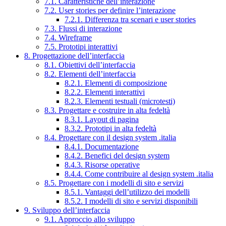
7.1. Caratteristiche dell’interazione
7.2. User stories per definire l’interazione
7.2.1. Differenza tra scenari e user stories
7.3. Flussi di interazione
7.4. Wireframe
7.5. Prototipi interattivi
8. Progettazione dell’interfaccia
8.1. Obiettivi dell’interfaccia
8.2. Elementi dell’interfaccia
8.2.1. Elementi di composizione
8.2.2. Elementi interattivi
8.2.3. Elementi testuali (microtesti)
8.3. Progettare e costruire in alta fedeltà
8.3.1. Layout di pagina
8.3.2. Prototipi in alta fedeltà
8.4. Progettare con il design system .italia
8.4.1. Documentazione
8.4.2. Benefici del design system
8.4.3. Risorse operative
8.4.4. Come contribuire al design system .italia
8.5. Progettare con i modelli di sito e servizi
8.5.1. Vantaggi dell’utilizzo dei modelli
8.5.2. I modelli di sito e servizi disponibili
9. Sviluppo dell’interfaccia
9.1. Approccio allo sviluppo