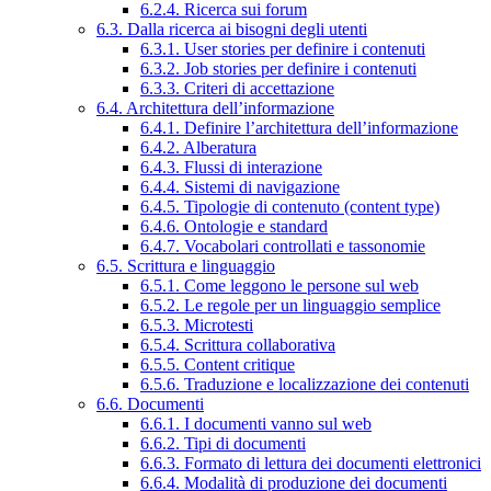
6.2.4. Ricerca sui forum
6.3. Dalla ricerca ai bisogni degli utenti
6.3.1. User stories per definire i contenuti
6.3.2. Job stories per definire i contenuti
6.3.3. Criteri di accettazione
6.4. Architettura dell’informazione
6.4.1. Definire l’architettura dell’informazione
6.4.2. Alberatura
6.4.3. Flussi di interazione
6.4.4. Sistemi di navigazione
6.4.5. Tipologie di contenuto (content type)
6.4.6. Ontologie e standard
6.4.7. Vocabolari controllati e tassonomie
6.5. Scrittura e linguaggio
6.5.1. Come leggono le persone sul web
6.5.2. Le regole per un linguaggio semplice
6.5.3. Microtesti
6.5.4. Scrittura collaborativa
6.5.5. Content critique
6.5.6. Traduzione e localizzazione dei contenuti
6.6. Documenti
6.6.1. I documenti vanno sul web
6.6.2. Tipi di documenti
6.6.3. Formato di lettura dei documenti elettronici
6.6.4. Modalità di produzione dei documenti