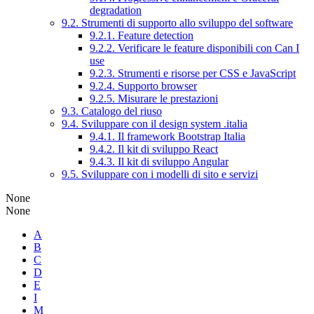
degradation
9.2. Strumenti di supporto allo sviluppo del software
9.2.1. Feature detection
9.2.2. Verificare le feature disponibili con Can I
use
9.2.3. Strumenti e risorse per CSS e JavaScript
9.2.4. Supporto browser
9.2.5. Misurare le prestazioni
9.3. Catalogo del riuso
9.4. Sviluppare con il design system .italia
9.4.1. Il framework Bootstrap Italia
9.4.2. Il kit di sviluppo React
9.4.3. Il kit di sviluppo Angular
9.5. Sviluppare con i modelli di sito e servizi
None
None
A
B
C
D
E
I
M