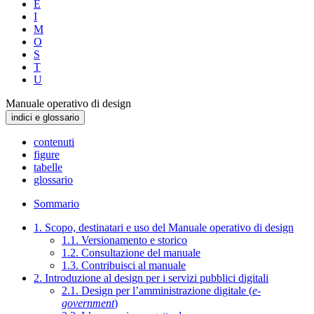
E
I
M
O
S
T
U
Manuale operativo di design
indici e glossario
contenuti
figure
tabelle
glossario
Sommario
1. Scopo, destinatari e uso del Manuale operativo di design
1.1. Versionamento e storico
1.2. Consultazione del manuale
1.3. Contribuisci al manuale
2. Introduzione al design per i servizi pubblici digitali
2.1. Design per l’amministrazione digitale (
e-
government
)