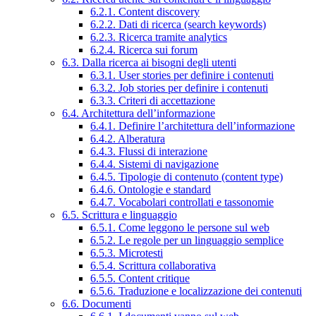
6.2.1. Content discovery
6.2.2. Dati di ricerca (search keywords)
6.2.3. Ricerca tramite analytics
6.2.4. Ricerca sui forum
6.3. Dalla ricerca ai bisogni degli utenti
6.3.1. User stories per definire i contenuti
6.3.2. Job stories per definire i contenuti
6.3.3. Criteri di accettazione
6.4. Architettura dell’informazione
6.4.1. Definire l’architettura dell’informazione
6.4.2. Alberatura
6.4.3. Flussi di interazione
6.4.4. Sistemi di navigazione
6.4.5. Tipologie di contenuto (content type)
6.4.6. Ontologie e standard
6.4.7. Vocabolari controllati e tassonomie
6.5. Scrittura e linguaggio
6.5.1. Come leggono le persone sul web
6.5.2. Le regole per un linguaggio semplice
6.5.3. Microtesti
6.5.4. Scrittura collaborativa
6.5.5. Content critique
6.5.6. Traduzione e localizzazione dei contenuti
6.6. Documenti