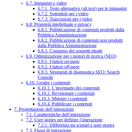
6.7. Immagini e video
6.7.1. Testo alternativo (alt text) per le immagini
6.7.2. Sottotitoli per i video
6.7.3. Trascrizioni per i video
6.8. Proprietà intellettuale e privacy
6.8.1. Pubblicazione di contenuti prodotti dalla
Pubblica Amministrazione
6.8.2. Pubblicazione di contenuti non prodotti
dalla Pubblica Amministrazione
6.8.3. Consenso dei soggetti ritratti
6.9. Ottimizzazione per i motori di ricerca (SEO)
6.9.1. I fattori
on-page
6.9.2. I fattori
off-page
6.9.3. Strumenti di diagnostica SEO: Search
Console
6.10. Gestire i contenuti
6.10.1. L’inventario dei contenuti
6.10.2. Revisionare i contenuti
6.10.3. Migrare i contenuti
6.10.4. Pubblicare i contenuti
7. Progettazione dell’interazione
7.1. Caratteristiche dell’interazione
7.2. User stories per definire l’interazione
7.2.1. Differenza tra scenari e user stories
7.3. Flussi di interazione