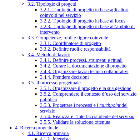
3.2. Tipologie di progetti
3.2.1. Tipologie di progetto in base agli attori
coinvolti nel servizio
3.2.2. Tipologie di progetto in base al focus
3.2.3. Tipologie di progetto in base all’ambito di
intervento
3.3. Competenze, ruoli e figure coinvolte
3.3.1. Coordinatore di progetto
3.3.2. Definire ruoli e responsabilità
3.4. Metodo di lavoro
3.4.1. Definire processi, strumenti e rituali
3.4.2. Curare la documentazione di progetto
3.4.3. Organizzare tavoli tecnici collaborativi
3.4.4. Prendere decisioni
3.5. Il processo progettuale
3.5.1. Organizzare il progetto e la sua gestione
3.5.2. Comprendere il contesto d’uso del servizio
pubblico
3.5.3. Progettare i processi e i
touchpoint
del
servizio
3.5.4. Realizzare l’interfaccia utente del servizio
3.5.5. Validare la soluzione ottenuta
4. Ricerca progettuale
4.1. Ricerca primaria
4.1.1. Interviste