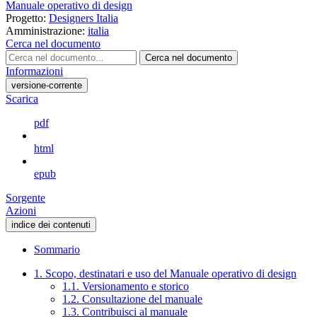
Manuale operativo di design
Progetto:
Designers Italia
Amministrazione:
italia
Cerca nel documento
Cerca nel documento
Informazioni
versione-corrente
Scarica
pdf
html
epub
Sorgente
Azioni
indice dei contenuti
Sommario
1. Scopo, destinatari e uso del Manuale operativo di design
1.1. Versionamento e storico
1.2. Consultazione del manuale
1.3. Contribuisci al manuale