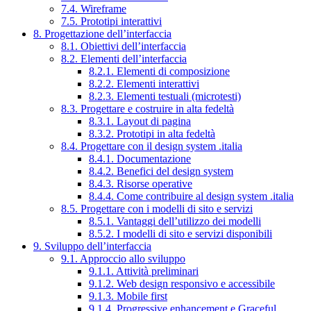
7.4. Wireframe
7.5. Prototipi interattivi
8. Progettazione dell’interfaccia
8.1. Obiettivi dell’interfaccia
8.2. Elementi dell’interfaccia
8.2.1. Elementi di composizione
8.2.2. Elementi interattivi
8.2.3. Elementi testuali (microtesti)
8.3. Progettare e costruire in alta fedeltà
8.3.1. Layout di pagina
8.3.2. Prototipi in alta fedeltà
8.4. Progettare con il design system .italia
8.4.1. Documentazione
8.4.2. Benefici del design system
8.4.3. Risorse operative
8.4.4. Come contribuire al design system .italia
8.5. Progettare con i modelli di sito e servizi
8.5.1. Vantaggi dell’utilizzo dei modelli
8.5.2. I modelli di sito e servizi disponibili
9. Sviluppo dell’interfaccia
9.1. Approccio allo sviluppo
9.1.1. Attività preliminari
9.1.2. Web design responsivo e accessibile
9.1.3. Mobile first
9.1.4. Progressive enhancement e Graceful