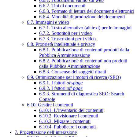
6.6.1. I documenti vanno sul web
6.6.2. Tipi di documenti
6.6.3. Formato di lettura dei documenti elettronici
6.6.4. Modalità di produzione dei documenti
6.7. Immagini e video
6.7.1. Testo alternativo (alt text) per le immagini
6.7.2. Sottotitoli per i video
6.7.3. Trascrizioni per i video
6.8. Proprietà intellettuale e privacy
6.8.1. Pubblicazione di contenuti prodotti dalla
Pubblica Amministrazione
6.8.2. Pubblicazione di contenuti non prodotti
dalla Pubblica Amministrazione
6.8.3. Consenso dei soggetti ritratti
6.9. Ottimizzazione per i motori di ricerca (SEO)
6.9.1. I fattori
on-page
6.9.2. I fattori
off-page
6.9.3. Strumenti di diagnostica SEO: Search
Console
6.10. Gestire i contenuti
6.10.1. L’inventario dei contenuti
6.10.2. Revisionare i contenuti
6.10.3. Migrare i contenuti
6.10.4. Pubblicare i contenuti
7. Progettazione dell’interazione