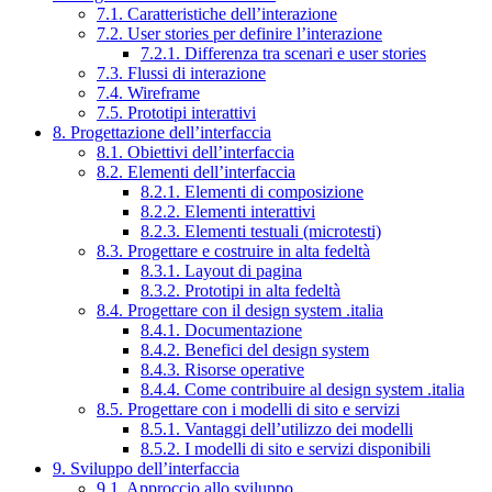
7.1. Caratteristiche dell’interazione
7.2. User stories per definire l’interazione
7.2.1. Differenza tra scenari e user stories
7.3. Flussi di interazione
7.4. Wireframe
7.5. Prototipi interattivi
8. Progettazione dell’interfaccia
8.1. Obiettivi dell’interfaccia
8.2. Elementi dell’interfaccia
8.2.1. Elementi di composizione
8.2.2. Elementi interattivi
8.2.3. Elementi testuali (microtesti)
8.3. Progettare e costruire in alta fedeltà
8.3.1. Layout di pagina
8.3.2. Prototipi in alta fedeltà
8.4. Progettare con il design system .italia
8.4.1. Documentazione
8.4.2. Benefici del design system
8.4.3. Risorse operative
8.4.4. Come contribuire al design system .italia
8.5. Progettare con i modelli di sito e servizi
8.5.1. Vantaggi dell’utilizzo dei modelli
8.5.2. I modelli di sito e servizi disponibili
9. Sviluppo dell’interfaccia
9.1. Approccio allo sviluppo