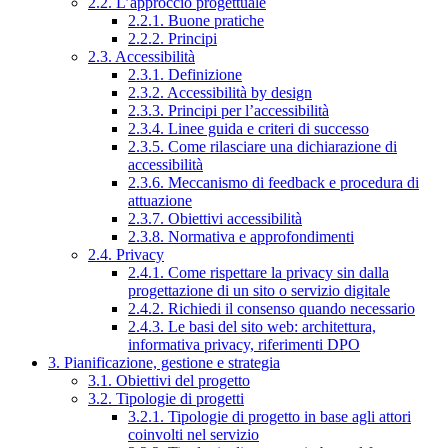
2.2. L’approccio progettuale
2.2.1. Buone pratiche
2.2.2. Principi
2.3. Accessibilità
2.3.1. Definizione
2.3.2. Accessibilità by design
2.3.3. Principi per l’accessibilità
2.3.4. Linee guida e criteri di successo
2.3.5. Come rilasciare una dichiarazione di
accessibilità
2.3.6. Meccanismo di feedback e procedura di
attuazione
2.3.7. Obiettivi accessibilità
2.3.8. Normativa e approfondimenti
2.4. Privacy
2.4.1. Come rispettare la privacy sin dalla
progettazione di un sito o servizio digitale
2.4.2. Richiedi il consenso quando necessario
2.4.3. Le basi del sito web: architettura,
informativa privacy, riferimenti DPO
3. Pianificazione, gestione e strategia
3.1. Obiettivi del progetto
3.2. Tipologie di progetti
3.2.1. Tipologie di progetto in base agli attori
coinvolti nel servizio