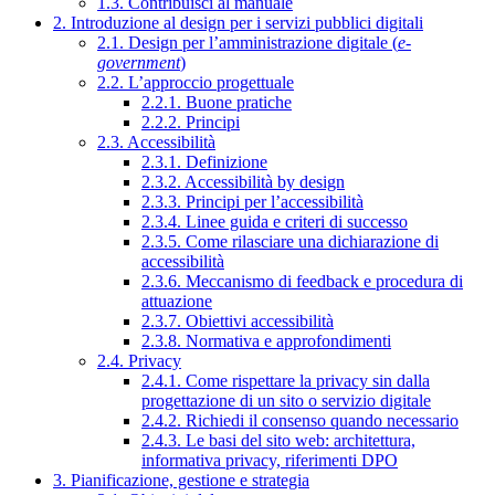
1.3. Contribuisci al manuale
2. Introduzione al design per i servizi pubblici digitali
2.1. Design per l’amministrazione digitale (
e-
government
)
2.2. L’approccio progettuale
2.2.1. Buone pratiche
2.2.2. Principi
2.3. Accessibilità
2.3.1. Definizione
2.3.2. Accessibilità by design
2.3.3. Principi per l’accessibilità
2.3.4. Linee guida e criteri di successo
2.3.5. Come rilasciare una dichiarazione di
accessibilità
2.3.6. Meccanismo di feedback e procedura di
attuazione
2.3.7. Obiettivi accessibilità
2.3.8. Normativa e approfondimenti
2.4. Privacy
2.4.1. Come rispettare la privacy sin dalla
progettazione di un sito o servizio digitale
2.4.2. Richiedi il consenso quando necessario
2.4.3. Le basi del sito web: architettura,
informativa privacy, riferimenti DPO
3. Pianificazione, gestione e strategia