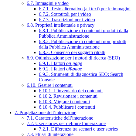
6.7. Immagini e video
6.7.1. Testo alternativo (alt text) per le immagini
6.7.2. Sottotitoli per i video
6.7.3. Trascrizioni per i video
6.8. Proprietà intellettuale e privacy
6.8.1. Pubblicazione di contenuti prodotti dalla
Pubblica Amministrazione
6.8.2. Pubblicazione di contenuti non prodotti
dalla Pubblica Amministrazione
6.8.3. Consenso dei soggetti ritratti
6.9. Ottimizzazione per i motori di ricerca (SEO)
6.9.1. I fattori
on-page
6.9.2. I fattori
off-page
6.9.3. Strumenti di diagnostica SEO: Search
Console
6.10. Gestire i contenuti
6.10.1. L’inventario dei contenuti
6.10.2. Revisionare i contenuti
6.10.3. Migrare i contenuti
6.10.4. Pubblicare i contenuti
7. Progettazione dell’interazione
7.1. Caratteristiche dell’interazione
7.2. User stories per definire l’interazione
7.2.1. Differenza tra scenari e user stories
7.3. Flussi di interazione