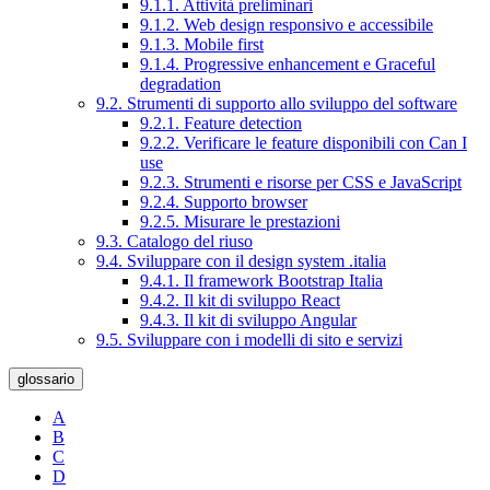
9.1.1. Attività preliminari
9.1.2. Web design responsivo e accessibile
9.1.3. Mobile first
9.1.4. Progressive enhancement e Graceful
degradation
9.2. Strumenti di supporto allo sviluppo del software
9.2.1. Feature detection
9.2.2. Verificare le feature disponibili con Can I
use
9.2.3. Strumenti e risorse per CSS e JavaScript
9.2.4. Supporto browser
9.2.5. Misurare le prestazioni
9.3. Catalogo del riuso
9.4. Sviluppare con il design system .italia
9.4.1. Il framework Bootstrap Italia
9.4.2. Il kit di sviluppo React
9.4.3. Il kit di sviluppo Angular
9.5. Sviluppare con i modelli di sito e servizi
glossario
A
B
C
D