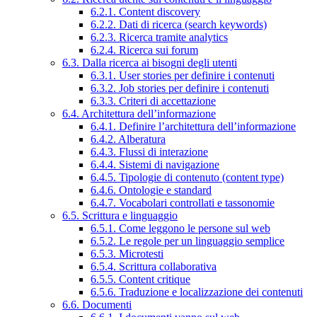
6.2.1. Content discovery
6.2.2. Dati di ricerca (search keywords)
6.2.3. Ricerca tramite analytics
6.2.4. Ricerca sui forum
6.3. Dalla ricerca ai bisogni degli utenti
6.3.1. User stories per definire i contenuti
6.3.2. Job stories per definire i contenuti
6.3.3. Criteri di accettazione
6.4. Architettura dell’informazione
6.4.1. Definire l’architettura dell’informazione
6.4.2. Alberatura
6.4.3. Flussi di interazione
6.4.4. Sistemi di navigazione
6.4.5. Tipologie di contenuto (content type)
6.4.6. Ontologie e standard
6.4.7. Vocabolari controllati e tassonomie
6.5. Scrittura e linguaggio
6.5.1. Come leggono le persone sul web
6.5.2. Le regole per un linguaggio semplice
6.5.3. Microtesti
6.5.4. Scrittura collaborativa
6.5.5. Content critique
6.5.6. Traduzione e localizzazione dei contenuti
6.6. Documenti