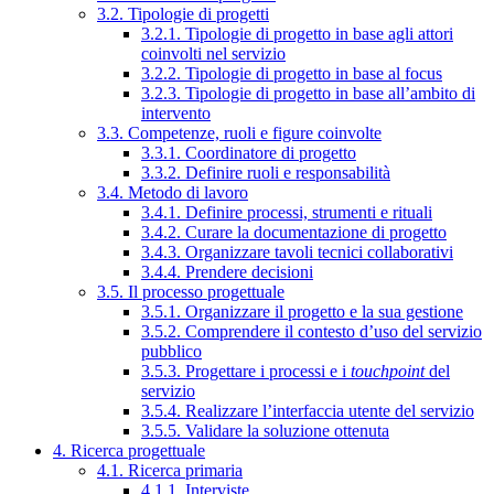
3.2. Tipologie di progetti
3.2.1. Tipologie di progetto in base agli attori
coinvolti nel servizio
3.2.2. Tipologie di progetto in base al focus
3.2.3. Tipologie di progetto in base all’ambito di
intervento
3.3. Competenze, ruoli e figure coinvolte
3.3.1. Coordinatore di progetto
3.3.2. Definire ruoli e responsabilità
3.4. Metodo di lavoro
3.4.1. Definire processi, strumenti e rituali
3.4.2. Curare la documentazione di progetto
3.4.3. Organizzare tavoli tecnici collaborativi
3.4.4. Prendere decisioni
3.5. Il processo progettuale
3.5.1. Organizzare il progetto e la sua gestione
3.5.2. Comprendere il contesto d’uso del servizio
pubblico
3.5.3. Progettare i processi e i
touchpoint
del
servizio
3.5.4. Realizzare l’interfaccia utente del servizio
3.5.5. Validare la soluzione ottenuta
4. Ricerca progettuale
4.1. Ricerca primaria
4.1.1. Interviste