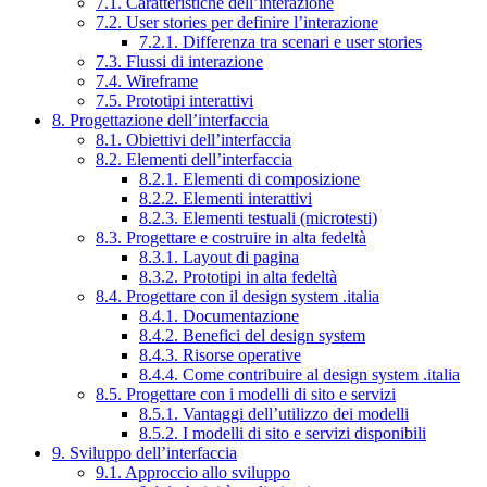
7.1. Caratteristiche dell’interazione
7.2. User stories per definire l’interazione
7.2.1. Differenza tra scenari e user stories
7.3. Flussi di interazione
7.4. Wireframe
7.5. Prototipi interattivi
8. Progettazione dell’interfaccia
8.1. Obiettivi dell’interfaccia
8.2. Elementi dell’interfaccia
8.2.1. Elementi di composizione
8.2.2. Elementi interattivi
8.2.3. Elementi testuali (microtesti)
8.3. Progettare e costruire in alta fedeltà
8.3.1. Layout di pagina
8.3.2. Prototipi in alta fedeltà
8.4. Progettare con il design system .italia
8.4.1. Documentazione
8.4.2. Benefici del design system
8.4.3. Risorse operative
8.4.4. Come contribuire al design system .italia
8.5. Progettare con i modelli di sito e servizi
8.5.1. Vantaggi dell’utilizzo dei modelli
8.5.2. I modelli di sito e servizi disponibili
9. Sviluppo dell’interfaccia
9.1. Approccio allo sviluppo