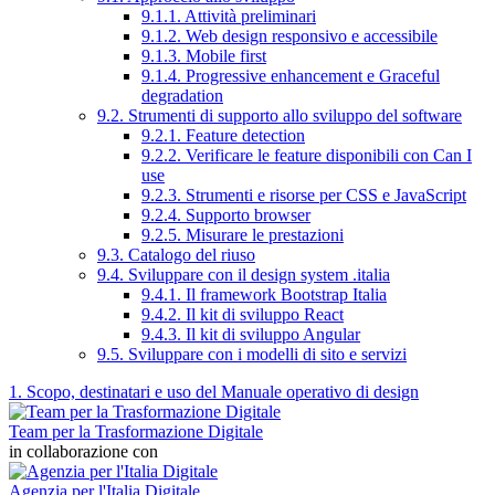
9.1.1. Attività preliminari
9.1.2. Web design responsivo e accessibile
9.1.3. Mobile first
9.1.4. Progressive enhancement e Graceful
degradation
9.2. Strumenti di supporto allo sviluppo del software
9.2.1. Feature detection
9.2.2. Verificare le feature disponibili con Can I
use
9.2.3. Strumenti e risorse per CSS e JavaScript
9.2.4. Supporto browser
9.2.5. Misurare le prestazioni
9.3. Catalogo del riuso
9.4. Sviluppare con il design system .italia
9.4.1. Il framework Bootstrap Italia
9.4.2. Il kit di sviluppo React
9.4.3. Il kit di sviluppo Angular
9.5. Sviluppare con i modelli di sito e servizi
1. Scopo, destinatari e uso del Manuale operativo di design
Team per la Trasformazione Digitale
in collaborazione con
Agenzia per l'Italia Digitale