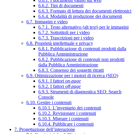
6.6.1. I documenti vanno sul web
6.6.2. Tipi di documenti
6.6.3. Formato di lettura dei documenti elettronici
6.6.4. Modalità di produzione dei documenti
6.7. Immagini e video
6.7.1. Testo alternativo (alt text) per le immagini
6.7.2. Sottotitoli per i video
6.7.3. Trascrizioni per i video
6.8. Proprietà intellettuale e privacy
6.8.1. Pubblicazione di contenuti prodotti dalla
Pubblica Amministrazione
6.8.2. Pubblicazione di contenuti non prodotti
dalla Pubblica Amministrazione
6.8.3. Consenso dei soggetti ritratti
6.9. Ottimizzazione per i motori di ricerca (SEO)
6.9.1. I fattori
on-page
6.9.2. I fattori
off-page
6.9.3. Strumenti di diagnostica SEO: Search
Console
6.10. Gestire i contenuti
6.10.1. L’inventario dei contenuti
6.10.2. Revisionare i contenuti
6.10.3. Migrare i contenuti
6.10.4. Pubblicare i contenuti
7. Progettazione dell’interazione