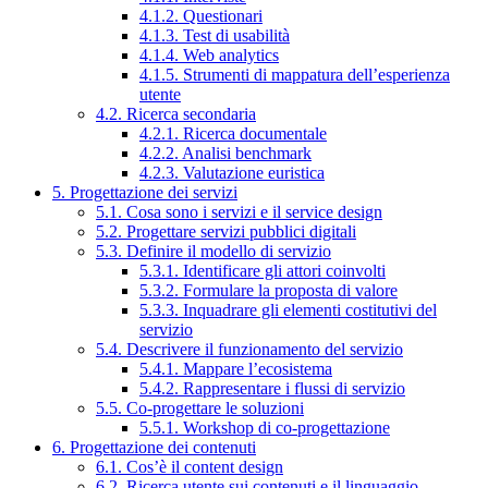
4.1.2. Questionari
4.1.3. Test di usabilità
4.1.4. Web analytics
4.1.5. Strumenti di mappatura dell’esperienza
utente
4.2. Ricerca secondaria
4.2.1. Ricerca documentale
4.2.2. Analisi benchmark
4.2.3. Valutazione euristica
5. Progettazione dei servizi
5.1. Cosa sono i servizi e il service design
5.2. Progettare servizi pubblici digitali
5.3. Definire il modello di servizio
5.3.1. Identificare gli attori coinvolti
5.3.2. Formulare la proposta di valore
5.3.3. Inquadrare gli elementi costitutivi del
servizio
5.4. Descrivere il funzionamento del servizio
5.4.1. Mappare l’ecosistema
5.4.2. Rappresentare i flussi di servizio
5.5. Co-progettare le soluzioni
5.5.1. Workshop di co-progettazione
6. Progettazione dei contenuti
6.1. Cos’è il content design
6.2. Ricerca utente sui contenuti e il linguaggio