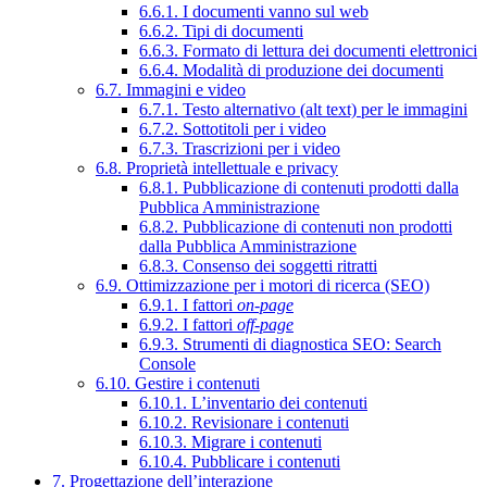
6.6.1. I documenti vanno sul web
6.6.2. Tipi di documenti
6.6.3. Formato di lettura dei documenti elettronici
6.6.4. Modalità di produzione dei documenti
6.7. Immagini e video
6.7.1. Testo alternativo (alt text) per le immagini
6.7.2. Sottotitoli per i video
6.7.3. Trascrizioni per i video
6.8. Proprietà intellettuale e privacy
6.8.1. Pubblicazione di contenuti prodotti dalla
Pubblica Amministrazione
6.8.2. Pubblicazione di contenuti non prodotti
dalla Pubblica Amministrazione
6.8.3. Consenso dei soggetti ritratti
6.9. Ottimizzazione per i motori di ricerca (SEO)
6.9.1. I fattori
on-page
6.9.2. I fattori
off-page
6.9.3. Strumenti di diagnostica SEO: Search
Console
6.10. Gestire i contenuti
6.10.1. L’inventario dei contenuti
6.10.2. Revisionare i contenuti
6.10.3. Migrare i contenuti
6.10.4. Pubblicare i contenuti
7. Progettazione dell’interazione