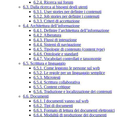
6.2.4. Ricerca sui forum
6.3. Dalla ricerca ai bisogni degli utenti
6.3.1. User stories per definire i contenuti
6.3.2. Job stories per definire i contenuti
6.3.3. Criteri di accettazione
6.4. Architettura dell’informazione
6.4.1. Definire l’architettura dell’informazione
6.4.2. Alberatura
6.4.3. Flussi di interazione
6.4.4. Sistemi di navigazione
6.4.5. Tipologie di contenuto (content type)
6.4.6. Ontologie e standard
6.4.7. Vocabolari controllati e tassonomie
6.5. Scrittura e linguaggio
6.5.1. Come leggono le persone sul web
6.5.2. Le regole per un linguaggio semplice
6.5.3. Microtesti
6.5.4. Scrittura collaborativa
6.5.5. Content critique
6.5.6. Traduzione e localizzazione dei contenuti
6.6. Documenti
6.6.1. I documenti vanno sul web
6.6.2. Tipi di documenti
6.6.3. Formato di lettura dei documenti elettronici
6.6.4. Modalità di produzione dei documenti