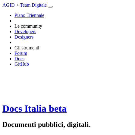
AGID
+
Team Digitale
Piano Triennale
Le community
Developers
Designers
Gli strumenti
Forum
Docs
GitHub
Docs Italia
beta
Documenti pubblici, digitali.