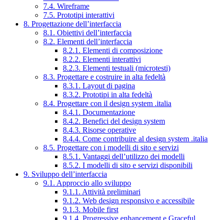
7.4. Wireframe
7.5. Prototipi interattivi
8. Progettazione dell’interfaccia
8.1. Obiettivi dell’interfaccia
8.2. Elementi dell’interfaccia
8.2.1. Elementi di composizione
8.2.2. Elementi interattivi
8.2.3. Elementi testuali (microtesti)
8.3. Progettare e costruire in alta fedeltà
8.3.1. Layout di pagina
8.3.2. Prototipi in alta fedeltà
8.4. Progettare con il design system .italia
8.4.1. Documentazione
8.4.2. Benefici del design system
8.4.3. Risorse operative
8.4.4. Come contribuire al design system .italia
8.5. Progettare con i modelli di sito e servizi
8.5.1. Vantaggi dell’utilizzo dei modelli
8.5.2. I modelli di sito e servizi disponibili
9. Sviluppo dell’interfaccia
9.1. Approccio allo sviluppo
9.1.1. Attività preliminari
9.1.2. Web design responsivo e accessibile
9.1.3. Mobile first
9.1.4. Progressive enhancement e Graceful