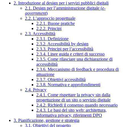
2. Introduzione al design per i servizi pubblici digitali
2.1. Design per l’amministrazione digitale (
e-
government
)
2.2. L’approccio progettuale
2.2.1. Buone pratiche
2.2.2. Principi
2.3. Accessibilità
2.3.1. Definizione
2.3.2. Accessibilità by design
2.3.3. Principi per l’accessibilità
2.3.4. Linee guida e criteri di successo
2.3.5. Come rilasciare una dichiarazione di
accessibilità
2.3.6. Meccanismo di feedback e procedura di
attuazione
2.3.7. Obiettivi accessibilità
2.3.8. Normativa e approfondimenti
2.4. Privacy
2.4.1. Come rispettare la privacy sin dalla
progettazione di un sito o servizio digitale
2.4.2. Richiedi il consenso quando necessario
2.4.3. Le basi del sito web: architettura,
informativa privacy, riferimenti DPO
3. Pianificazione, gestione e strategia
3.1. Obiettivi del progetto