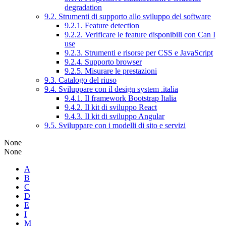
degradation
9.2. Strumenti di supporto allo sviluppo del software
9.2.1. Feature detection
9.2.2. Verificare le feature disponibili con Can I
use
9.2.3. Strumenti e risorse per CSS e JavaScript
9.2.4. Supporto browser
9.2.5. Misurare le prestazioni
9.3. Catalogo del riuso
9.4. Sviluppare con il design system .italia
9.4.1. Il framework Bootstrap Italia
9.4.2. Il kit di sviluppo React
9.4.3. Il kit di sviluppo Angular
9.5. Sviluppare con i modelli di sito e servizi
None
None
A
B
C
D
E
I
M