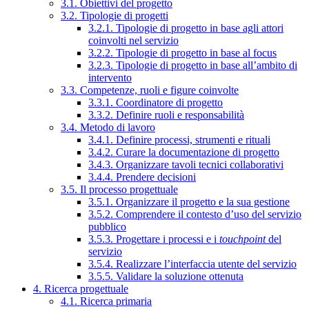
3.1. Obiettivi del progetto
3.2. Tipologie di progetti
3.2.1. Tipologie di progetto in base agli attori
coinvolti nel servizio
3.2.2. Tipologie di progetto in base al focus
3.2.3. Tipologie di progetto in base all’ambito di
intervento
3.3. Competenze, ruoli e figure coinvolte
3.3.1. Coordinatore di progetto
3.3.2. Definire ruoli e responsabilità
3.4. Metodo di lavoro
3.4.1. Definire processi, strumenti e rituali
3.4.2. Curare la documentazione di progetto
3.4.3. Organizzare tavoli tecnici collaborativi
3.4.4. Prendere decisioni
3.5. Il processo progettuale
3.5.1. Organizzare il progetto e la sua gestione
3.5.2. Comprendere il contesto d’uso del servizio
pubblico
3.5.3. Progettare i processi e i
touchpoint
del
servizio
3.5.4. Realizzare l’interfaccia utente del servizio
3.5.5. Validare la soluzione ottenuta
4. Ricerca progettuale
4.1. Ricerca primaria