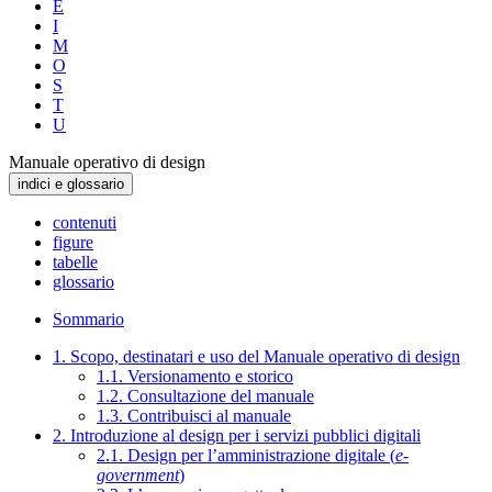
E
I
M
O
S
T
U
Manuale operativo di design
indici e glossario
contenuti
figure
tabelle
glossario
Sommario
1. Scopo, destinatari e uso del Manuale operativo di design
1.1. Versionamento e storico
1.2. Consultazione del manuale
1.3. Contribuisci al manuale
2. Introduzione al design per i servizi pubblici digitali
2.1. Design per l’amministrazione digitale (
e-
government
)