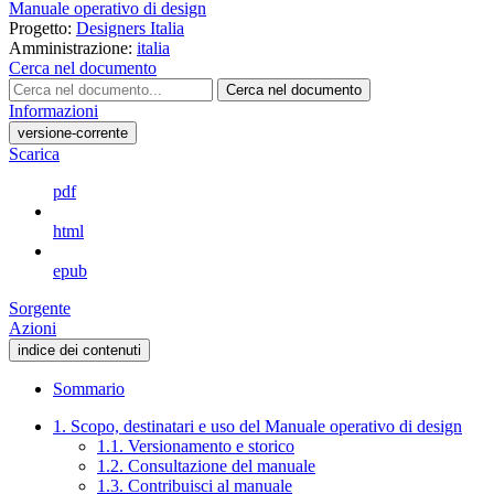
Manuale operativo di design
Progetto:
Designers Italia
Amministrazione:
italia
Cerca nel documento
Cerca nel documento
Informazioni
versione-corrente
Scarica
pdf
html
epub
Sorgente
Azioni
indice dei contenuti
Sommario
1. Scopo, destinatari e uso del Manuale operativo di design
1.1. Versionamento e storico
1.2. Consultazione del manuale
1.3. Contribuisci al manuale