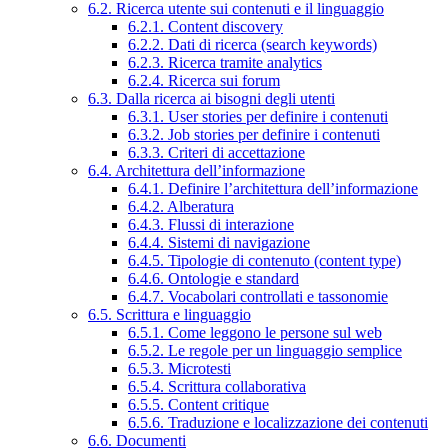
6.2. Ricerca utente sui contenuti e il linguaggio
6.2.1. Content discovery
6.2.2. Dati di ricerca (search keywords)
6.2.3. Ricerca tramite analytics
6.2.4. Ricerca sui forum
6.3. Dalla ricerca ai bisogni degli utenti
6.3.1. User stories per definire i contenuti
6.3.2. Job stories per definire i contenuti
6.3.3. Criteri di accettazione
6.4. Architettura dell’informazione
6.4.1. Definire l’architettura dell’informazione
6.4.2. Alberatura
6.4.3. Flussi di interazione
6.4.4. Sistemi di navigazione
6.4.5. Tipologie di contenuto (content type)
6.4.6. Ontologie e standard
6.4.7. Vocabolari controllati e tassonomie
6.5. Scrittura e linguaggio
6.5.1. Come leggono le persone sul web
6.5.2. Le regole per un linguaggio semplice
6.5.3. Microtesti
6.5.4. Scrittura collaborativa
6.5.5. Content critique
6.5.6. Traduzione e localizzazione dei contenuti
6.6. Documenti