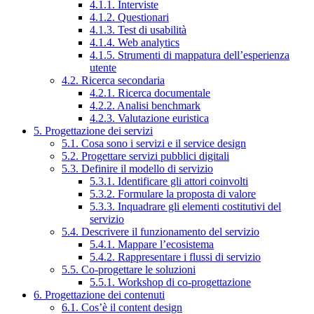
4.1.1. Interviste
4.1.2. Questionari
4.1.3. Test di usabilità
4.1.4. Web analytics
4.1.5. Strumenti di mappatura dell’esperienza
utente
4.2. Ricerca secondaria
4.2.1. Ricerca documentale
4.2.2. Analisi benchmark
4.2.3. Valutazione euristica
5. Progettazione dei servizi
5.1. Cosa sono i servizi e il service design
5.2. Progettare servizi pubblici digitali
5.3. Definire il modello di servizio
5.3.1. Identificare gli attori coinvolti
5.3.2. Formulare la proposta di valore
5.3.3. Inquadrare gli elementi costitutivi del
servizio
5.4. Descrivere il funzionamento del servizio
5.4.1. Mappare l’ecosistema
5.4.2. Rappresentare i flussi di servizio
5.5. Co-progettare le soluzioni
5.5.1. Workshop di co-progettazione
6. Progettazione dei contenuti
6.1. Cos’è il content design