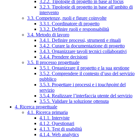
3.2.2. Tipologie di progetto in base al focus
3.2.3. Tipologie di progetto in base all’ambito di
intervento
3.3. Competenze, ruoli e figure coinvolte
3.3.1. Coordinatore di progetto
3.3.2. Definire ruoli e responsabilità
3.4. Metodo di lavoro
3.4.1. Definire processi, strumenti e rituali
3.4.2. Curare la documentazione di progetto
3.4.3. Organizzare tavoli tecnici collaborativi
3.4.4. Prendere decisioni
3.5. Il processo progettuale
3.5.1. Organizzare il progetto e la sua gestione
3.5.2. Comprendere il contesto d’uso del servizio
pubblico
3.5.3. Progettare i processi e i
touchpoint
del
servizio
3.5.4. Realizzare l’interfaccia utente del servizio
3.5.5. Validare la soluzione ottenuta
4. Ricerca progettuale
4.1. Ricerca primaria
4.1.1. Interviste
4.1.2. Questionari
4.1.3. Test di usabilità
4.1.4. Web analytics