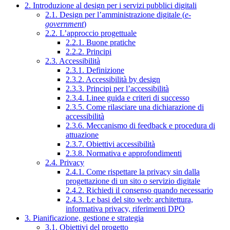
2. Introduzione al design per i servizi pubblici digitali
2.1. Design per l’amministrazione digitale (
e-
government
)
2.2. L’approccio progettuale
2.2.1. Buone pratiche
2.2.2. Principi
2.3. Accessibilità
2.3.1. Definizione
2.3.2. Accessibilità by design
2.3.3. Principi per l’accessibilità
2.3.4. Linee guida e criteri di successo
2.3.5. Come rilasciare una dichiarazione di
accessibilità
2.3.6. Meccanismo di feedback e procedura di
attuazione
2.3.7. Obiettivi accessibilità
2.3.8. Normativa e approfondimenti
2.4. Privacy
2.4.1. Come rispettare la privacy sin dalla
progettazione di un sito o servizio digitale
2.4.2. Richiedi il consenso quando necessario
2.4.3. Le basi del sito web: architettura,
informativa privacy, riferimenti DPO
3. Pianificazione, gestione e strategia
3.1. Obiettivi del progetto