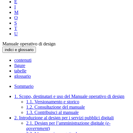
E
I
M
O
S
T
U
Manuale operativo di design
indici e glossario
contenuti
figure
tabelle
glossario
Sommario
1. Scopo, destinatari e uso del Manuale operativo di design
1.1. Versionamento e storico
1.2. Consultazione del manuale
1.3. Contribuisci al manuale
2. Introduzione al design per i servizi pubblici digitali
2.1. Design per l’amministrazione digitale (
e-
government
)