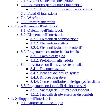
7.1. Caratteristiche dell’interazione
7.2. User stories per definire l’interazione
7.2.1. Differenza tra scenari e user stories
7.3. Flussi di interazione
7.4. Wireframe
7.5. Prototipi interattivi
8. Progettazione dell’interfaccia
8.1. Obiettivi dell’interfaccia
8.2. Elementi dell’interfaccia
8.2.1. Elementi di composizione
8.2.2. Elementi interattivi
8.2.3. Elementi testuali (microtesti)
8.3. Progettare e costruire in alta fedeltà
8.3.1. Layout di pagina
8.3.2. Prototipi in alta fedeltà
8.4. Progettare con il design system .italia
8.4.1. Documentazione
8.4.2. Benefici del design system
8.4.3. Risorse operative
8.4.4. Come contribuire al design system .italia
8.5. Progettare con i modelli di sito e servizi
8.5.1. Vantaggi dell’utilizzo dei modelli
8.5.2. I modelli di sito e servizi disponibili
9. Sviluppo dell’interfaccia
9.1. Approccio allo sviluppo