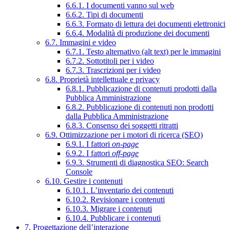
6.6.1. I documenti vanno sul web
6.6.2. Tipi di documenti
6.6.3. Formato di lettura dei documenti elettronici
6.6.4. Modalità di produzione dei documenti
6.7. Immagini e video
6.7.1. Testo alternativo (alt text) per le immagini
6.7.2. Sottotitoli per i video
6.7.3. Trascrizioni per i video
6.8. Proprietà intellettuale e privacy
6.8.1. Pubblicazione di contenuti prodotti dalla
Pubblica Amministrazione
6.8.2. Pubblicazione di contenuti non prodotti
dalla Pubblica Amministrazione
6.8.3. Consenso dei soggetti ritratti
6.9. Ottimizzazione per i motori di ricerca (SEO)
6.9.1. I fattori
on-page
6.9.2. I fattori
off-page
6.9.3. Strumenti di diagnostica SEO: Search
Console
6.10. Gestire i contenuti
6.10.1. L’inventario dei contenuti
6.10.2. Revisionare i contenuti
6.10.3. Migrare i contenuti
6.10.4. Pubblicare i contenuti
7. Progettazione dell’interazione