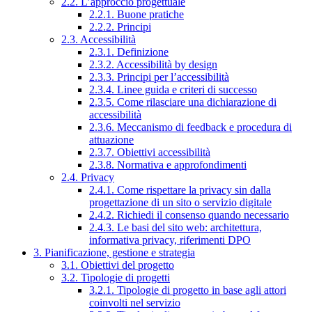
2.2. L’approccio progettuale
2.2.1. Buone pratiche
2.2.2. Principi
2.3. Accessibilità
2.3.1. Definizione
2.3.2. Accessibilità by design
2.3.3. Principi per l’accessibilità
2.3.4. Linee guida e criteri di successo
2.3.5. Come rilasciare una dichiarazione di
accessibilità
2.3.6. Meccanismo di feedback e procedura di
attuazione
2.3.7. Obiettivi accessibilità
2.3.8. Normativa e approfondimenti
2.4. Privacy
2.4.1. Come rispettare la privacy sin dalla
progettazione di un sito o servizio digitale
2.4.2. Richiedi il consenso quando necessario
2.4.3. Le basi del sito web: architettura,
informativa privacy, riferimenti DPO
3. Pianificazione, gestione e strategia
3.1. Obiettivi del progetto
3.2. Tipologie di progetti
3.2.1. Tipologie di progetto in base agli attori
coinvolti nel servizio