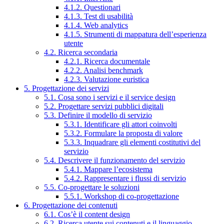
4.1.2. Questionari
4.1.3. Test di usabilità
4.1.4. Web analytics
4.1.5. Strumenti di mappatura dell’esperienza
utente
4.2. Ricerca secondaria
4.2.1. Ricerca documentale
4.2.2. Analisi benchmark
4.2.3. Valutazione euristica
5. Progettazione dei servizi
5.1. Cosa sono i servizi e il service design
5.2. Progettare servizi pubblici digitali
5.3. Definire il modello di servizio
5.3.1. Identificare gli attori coinvolti
5.3.2. Formulare la proposta di valore
5.3.3. Inquadrare gli elementi costitutivi del
servizio
5.4. Descrivere il funzionamento del servizio
5.4.1. Mappare l’ecosistema
5.4.2. Rappresentare i flussi di servizio
5.5. Co-progettare le soluzioni
5.5.1. Workshop di co-progettazione
6. Progettazione dei contenuti
6.1. Cos’è il content design
6.2. Ricerca utente sui contenuti e il linguaggio