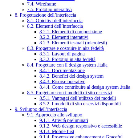
7.4. Wireframe
7.5. Prototipi interattivi
8. Progettazione dell’interfaccia
8.1. Obiettivi dell’interfaccia
8.2. Elementi dell’interfaccia
8.2.1. Elementi di composizione
8.2.2. Elementi interattivi
8.2.3. Elementi testuali (microtesti)
8.3. Progettare e costruire in alta fedeltà
8.3.1. Layout di pagina
8.3.2. Prototipi in alta fedeltà
8.4. Progettare con il design system .italia
8.4.1. Documentazione
8.4.2. Benefici del design system
8.4.3. Risorse operative
8.4.4. Come contribuire al design system .italia
8.5. Progettare con i modelli di sito e servizi
8.5.1. Vantaggi dell’utilizzo dei modelli
8.5.2. I modelli di sito e servizi disponibili
9. Sviluppo dell’interfaccia
9.1. Approccio allo sviluppo
9.1.1. Attività preliminari
9.1.2. Web design responsivo e accessibile
9.1.3. Mobile first
9.1.4. Progressive enhancement e Graceful