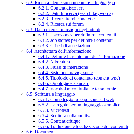
6.2. Ricerca utente sui contenuti e il linguaggio
6.2.1. Content discovery
6.2.2. Dati di ricerca (search keywords)
6.2.3. Ricerca tramite analytics
6.2.4. Ricerca sui forum
6.3. Dalla ricerca ai bisogni degli utenti
6.3.1. User stories per definire i contenuti
6.3.2. Job stories per definire i contenuti
6.3.3. Criteri di accettazione
6.4. Architettura dell’informazione
6.4.1. Definire l’architettura dell’informazione
6.4.2. Alberatura
6.4.3. Flussi di interazione
6.4.4. Sistemi di navigazione
6.4.5. Tipologie di contenuto (content type)
6.4.6. Ontologie e standard
6.4.7. Vocabolari controllati e tassonomie
6.5. Scrittura e linguaggio
6.5.1. Come leggono le persone sul web
6.5.2. Le regole per un linguaggio semplice
6.5.3. Microtesti
6.5.4. Scrittura collaborativa
6.5.5. Content critique
6.5.6. Traduzione e localizzazione dei contenuti
6.6. Documenti