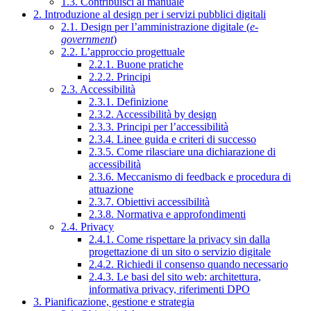
1.3. Contribuisci al manuale
2. Introduzione al design per i servizi pubblici digitali
2.1. Design per l’amministrazione digitale (
e-
government
)
2.2. L’approccio progettuale
2.2.1. Buone pratiche
2.2.2. Principi
2.3. Accessibilità
2.3.1. Definizione
2.3.2. Accessibilità by design
2.3.3. Principi per l’accessibilità
2.3.4. Linee guida e criteri di successo
2.3.5. Come rilasciare una dichiarazione di
accessibilità
2.3.6. Meccanismo di feedback e procedura di
attuazione
2.3.7. Obiettivi accessibilità
2.3.8. Normativa e approfondimenti
2.4. Privacy
2.4.1. Come rispettare la privacy sin dalla
progettazione di un sito o servizio digitale
2.4.2. Richiedi il consenso quando necessario
2.4.3. Le basi del sito web: architettura,
informativa privacy, riferimenti DPO
3. Pianificazione, gestione e strategia