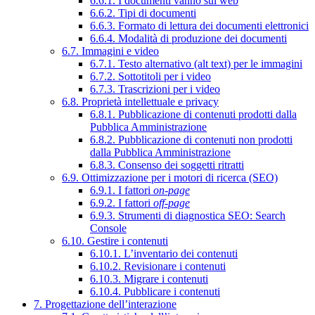
6.6.1. I documenti vanno sul web
6.6.2. Tipi di documenti
6.6.3. Formato di lettura dei documenti elettronici
6.6.4. Modalità di produzione dei documenti
6.7. Immagini e video
6.7.1. Testo alternativo (alt text) per le immagini
6.7.2. Sottotitoli per i video
6.7.3. Trascrizioni per i video
6.8. Proprietà intellettuale e privacy
6.8.1. Pubblicazione di contenuti prodotti dalla
Pubblica Amministrazione
6.8.2. Pubblicazione di contenuti non prodotti
dalla Pubblica Amministrazione
6.8.3. Consenso dei soggetti ritratti
6.9. Ottimizzazione per i motori di ricerca (SEO)
6.9.1. I fattori
on-page
6.9.2. I fattori
off-page
6.9.3. Strumenti di diagnostica SEO: Search
Console
6.10. Gestire i contenuti
6.10.1. L’inventario dei contenuti
6.10.2. Revisionare i contenuti
6.10.3. Migrare i contenuti
6.10.4. Pubblicare i contenuti
7. Progettazione dell’interazione