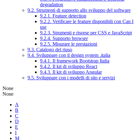
degradation
9.2. Strumenti di supporto allo sviluppo del software
9.2.1. Feature detection
9.2.2. Verificare le feature disponibili con Can I
use
9.2.3. Strumenti e risorse per CSS e JavaScript
9.2.4. Supporto browser
9.2.5. Misurare le prestazioni
9.3. Catalogo del riuso
9.4. Sviluppare con il design system .italia
9.4.1. Il framework Bootstrap Italia
9.4.2. Il kit di sviluppo React
9.4.3. Il kit di sviluppo Angular
9.5. Sviluppare con i modelli di sito e servizi
None
None
A
B
C
D
E
I
M