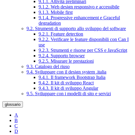
9.1.1. Attività preliminari
9.1.2. Web design responsivo e accessibile
9.1.3. Mobile first
9.1.4. Progressive enhancement e Graceful
degradation
9.2. Strumenti di supporto allo sviluppo del software
9.2.1. Feature detection
9.2.2. Verificare le feature disponibili con Can I
use
9.2.3. Strumenti e risorse per CSS e JavaScript
9.2.4. Supporto browser
9.2.5. Misurare le prestazioni
9.3. Catalogo del riuso
9.4. Sviluppare con il design system .italia
9.4.1. Il framework Bootstrap Italia
9.4.2. Il kit di sviluppo React
9.4.3. Il kit di sviluppo Angular
9.5. Sviluppare con i modelli di sito e servizi
glossario
A
B
C
D