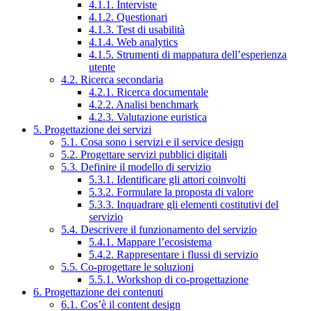
4.1.1. Interviste
4.1.2. Questionari
4.1.3. Test di usabilità
4.1.4. Web analytics
4.1.5. Strumenti di mappatura dell’esperienza
utente
4.2. Ricerca secondaria
4.2.1. Ricerca documentale
4.2.2. Analisi benchmark
4.2.3. Valutazione euristica
5. Progettazione dei servizi
5.1. Cosa sono i servizi e il service design
5.2. Progettare servizi pubblici digitali
5.3. Definire il modello di servizio
5.3.1. Identificare gli attori coinvolti
5.3.2. Formulare la proposta di valore
5.3.3. Inquadrare gli elementi costitutivi del
servizio
5.4. Descrivere il funzionamento del servizio
5.4.1. Mappare l’ecosistema
5.4.2. Rappresentare i flussi di servizio
5.5. Co-progettare le soluzioni
5.5.1. Workshop di co-progettazione
6. Progettazione dei contenuti
6.1. Cos’è il content design