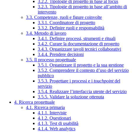
3.2.2. Tipologie di progetto in base al focus
3.2.3. Tipologie di progetto in base all’ambito di
intervento
3.3. Competenze, ruoli e figure coinvolte
3.3.1. Coordinatore di progetto
3.3.2. Definire ruoli e responsabilità
3.4. Metodo di lavoro
3.4.1. Definire processi, strumenti e rituali
3.4.2. Curare la documentazione di progetto
3.4.3. Organizzare tavoli tecnici collaborativi
3.4.4. Prendere decisioni
3.5. Il processo progettuale
3.5.1. Organizzare il progetto e la sua gestione
3.5.2. Comprendere il contesto d’uso del servizio
pubblico
3.5.3. Progettare i processi e i
touchpoint
del
servizio
3.5.4. Realizzare l’interfaccia utente del servizio
3.5.5. Validare la soluzione ottenuta
4. Ricerca progettuale
4.1. Ricerca primaria
4.1.1. Interviste
4.1.2. Questionari
4.1.3. Test di usabilità
4.1.4. Web analytics