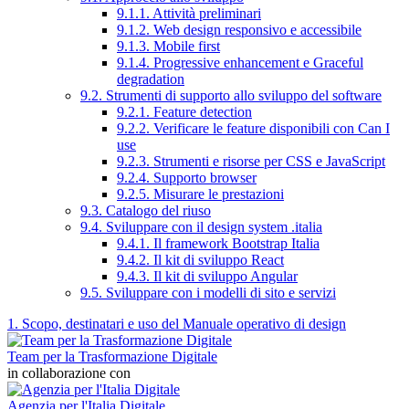
9.1.1. Attività preliminari
9.1.2. Web design responsivo e accessibile
9.1.3. Mobile first
9.1.4. Progressive enhancement e Graceful
degradation
9.2. Strumenti di supporto allo sviluppo del software
9.2.1. Feature detection
9.2.2. Verificare le feature disponibili con Can I
use
9.2.3. Strumenti e risorse per CSS e JavaScript
9.2.4. Supporto browser
9.2.5. Misurare le prestazioni
9.3. Catalogo del riuso
9.4. Sviluppare con il design system .italia
9.4.1. Il framework Bootstrap Italia
9.4.2. Il kit di sviluppo React
9.4.3. Il kit di sviluppo Angular
9.5. Sviluppare con i modelli di sito e servizi
1. Scopo, destinatari e uso del Manuale operativo di design
Team per la Trasformazione Digitale
in collaborazione con
Agenzia per l'Italia Digitale