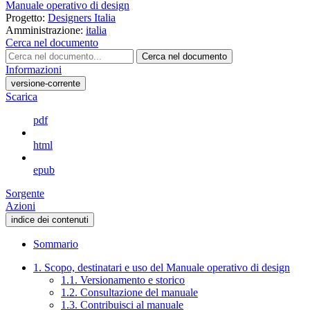
Manuale operativo di design
Progetto:
Designers Italia
Amministrazione:
italia
Cerca nel documento
Cerca nel documento
Informazioni
versione-corrente
Scarica
pdf
html
epub
Sorgente
Azioni
indice dei contenuti
Sommario
1. Scopo, destinatari e uso del Manuale operativo di design
1.1. Versionamento e storico
1.2. Consultazione del manuale
1.3. Contribuisci al manuale