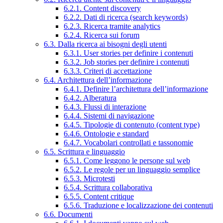
6.2.1. Content discovery
6.2.2. Dati di ricerca (search keywords)
6.2.3. Ricerca tramite analytics
6.2.4. Ricerca sui forum
6.3. Dalla ricerca ai bisogni degli utenti
6.3.1. User stories per definire i contenuti
6.3.2. Job stories per definire i contenuti
6.3.3. Criteri di accettazione
6.4. Architettura dell’informazione
6.4.1. Definire l’architettura dell’informazione
6.4.2. Alberatura
6.4.3. Flussi di interazione
6.4.4. Sistemi di navigazione
6.4.5. Tipologie di contenuto (content type)
6.4.6. Ontologie e standard
6.4.7. Vocabolari controllati e tassonomie
6.5. Scrittura e linguaggio
6.5.1. Come leggono le persone sul web
6.5.2. Le regole per un linguaggio semplice
6.5.3. Microtesti
6.5.4. Scrittura collaborativa
6.5.5. Content critique
6.5.6. Traduzione e localizzazione dei contenuti
6.6. Documenti