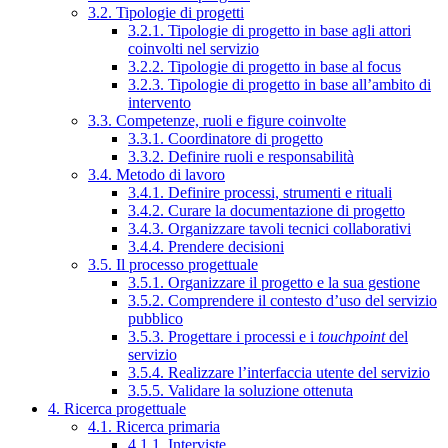
3.2. Tipologie di progetti
3.2.1. Tipologie di progetto in base agli attori
coinvolti nel servizio
3.2.2. Tipologie di progetto in base al focus
3.2.3. Tipologie di progetto in base all’ambito di
intervento
3.3. Competenze, ruoli e figure coinvolte
3.3.1. Coordinatore di progetto
3.3.2. Definire ruoli e responsabilità
3.4. Metodo di lavoro
3.4.1. Definire processi, strumenti e rituali
3.4.2. Curare la documentazione di progetto
3.4.3. Organizzare tavoli tecnici collaborativi
3.4.4. Prendere decisioni
3.5. Il processo progettuale
3.5.1. Organizzare il progetto e la sua gestione
3.5.2. Comprendere il contesto d’uso del servizio
pubblico
3.5.3. Progettare i processi e i
touchpoint
del
servizio
3.5.4. Realizzare l’interfaccia utente del servizio
3.5.5. Validare la soluzione ottenuta
4. Ricerca progettuale
4.1. Ricerca primaria
4.1.1. Interviste