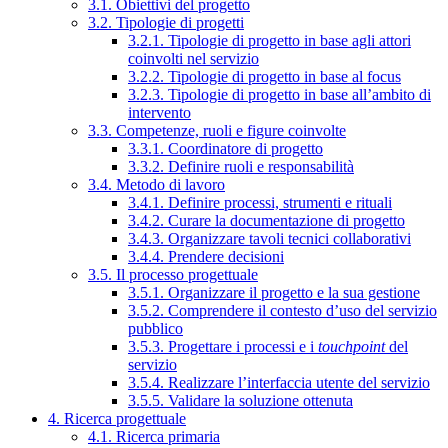
3.1. Obiettivi del progetto
3.2. Tipologie di progetti
3.2.1. Tipologie di progetto in base agli attori
coinvolti nel servizio
3.2.2. Tipologie di progetto in base al focus
3.2.3. Tipologie di progetto in base all’ambito di
intervento
3.3. Competenze, ruoli e figure coinvolte
3.3.1. Coordinatore di progetto
3.3.2. Definire ruoli e responsabilità
3.4. Metodo di lavoro
3.4.1. Definire processi, strumenti e rituali
3.4.2. Curare la documentazione di progetto
3.4.3. Organizzare tavoli tecnici collaborativi
3.4.4. Prendere decisioni
3.5. Il processo progettuale
3.5.1. Organizzare il progetto e la sua gestione
3.5.2. Comprendere il contesto d’uso del servizio
pubblico
3.5.3. Progettare i processi e i
touchpoint
del
servizio
3.5.4. Realizzare l’interfaccia utente del servizio
3.5.5. Validare la soluzione ottenuta
4. Ricerca progettuale
4.1. Ricerca primaria