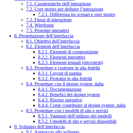
7.1. Caratteristiche dell’interazione
7.2. User stories per definire l’interazione
7.2.1. Differenza tra scenari e user stories
7.3. Flussi di interazione
7.4. Wireframe
7.5. Prototipi interattivi
8. Progettazione dell’interfaccia
8.1. Obiettivi dell’interfaccia
8.2. Elementi dell’interfaccia
8.2.1. Elementi di composizione
8.2.2. Elementi interattivi
8.2.3. Elementi testuali (microtesti)
8.3. Progettare e costruire in alta fedeltà
8.3.1. Layout di pagina
8.3.2. Prototipi in alta fedeltà
8.4. Progettare con il design system .italia
8.4.1. Documentazione
8.4.2. Benefici del design system
8.4.3. Risorse operative
8.4.4. Come contribuire al design system .italia
8.5. Progettare con i modelli di sito e servizi
8.5.1. Vantaggi dell’utilizzo dei modelli
8.5.2. I modelli di sito e servizi disponibili
9. Sviluppo dell’interfaccia
9.1. Approccio allo sviluppo