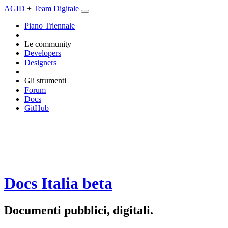
AGID
+
Team Digitale
Piano Triennale
Le community
Developers
Designers
Gli strumenti
Forum
Docs
GitHub
Docs Italia
beta
Documenti pubblici, digitali.