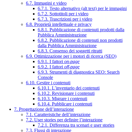
6.7. Immagini e video
6.7.1. Testo alternativo (alt text) per le immagini
6.7.2. Sottotitoli per i video
6.7.3. Trascrizioni per i video
6.8. Proprietà intellettuale e privacy
6.8.1. Pubblicazione di contenuti prodotti dalla
Pubblica Amministrazione
6.8.2. Pubblicazione di contenuti non prodotti
dalla Pubblica Amministrazione
6.8.3. Consenso dei soggetti ritratti
6.9. Ottimizzazione per i motori di ricerca (SEO)
6.9.1. I fattori
on-page
6.9.2. I fattori
off-page
6.9.3. Strumenti di diagnostica SEO: Search
Console
6.10. Gestire i contenuti
6.10.1. L’inventario dei contenuti
6.10.2. Revisionare i contenuti
6.10.3. Migrare i contenuti
6.10.4. Pubblicare i contenuti
7. Progettazione dell’interazione
7.1. Caratteristiche dell’interazione
7.2. User stories per definire l’interazione
7.2.1. Differenza tra scenari e user stories
7.3. Flussi di interazione