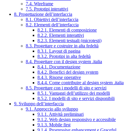
7.4. Wireframe
7.5. Prototipi interattivi
8. Progettazione dell’interfaccia
8.1. Obiettivi dell’interfaccia
8.2. Elementi dell’interfaccia
8.2.1. Elementi di composizione
8.2.2. Elementi interattivi
8.2.3. Elementi testuali (microtesti)
8.3. Progettare e costruire in alta fedeltà
8.3.1. Layout di pagina
8.3.2. Prototipi in alta fedeltà
8.4. Progettare con il design system .italia
8.4.1. Documentazione
8.4.2. Benefici del design system
8.4.3. Risorse operative
8.4.4. Come contribuire al design system .italia
8.5. Progettare con i modelli di sito e servizi
8.5.1. Vantaggi dell’utilizzo dei modelli
8.5.2. I modelli di sito e servizi disponibili
9. Sviluppo dell’interfaccia
9.1. Approccio allo sviluppo
9.1.1. Attività preliminari
9.1.2. Web design responsivo e accessibile
9.1.3. Mobile first
9.1.4. Progressive enhancement e Graceful