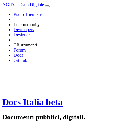
AGID
+
Team Digitale
Piano Triennale
Le community
Developers
Designers
Gli strumenti
Forum
Docs
GitHub
Docs Italia
beta
Documenti pubblici, digitali.