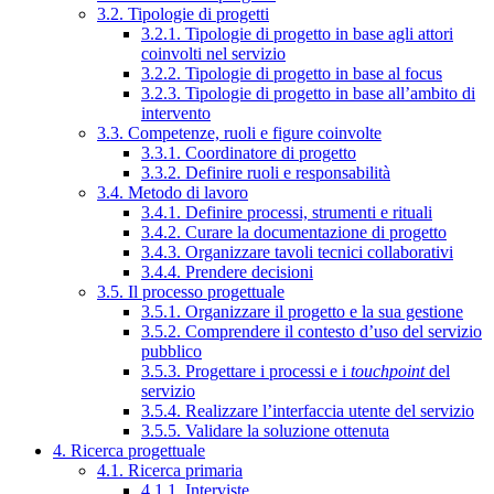
3.2. Tipologie di progetti
3.2.1. Tipologie di progetto in base agli attori
coinvolti nel servizio
3.2.2. Tipologie di progetto in base al focus
3.2.3. Tipologie di progetto in base all’ambito di
intervento
3.3. Competenze, ruoli e figure coinvolte
3.3.1. Coordinatore di progetto
3.3.2. Definire ruoli e responsabilità
3.4. Metodo di lavoro
3.4.1. Definire processi, strumenti e rituali
3.4.2. Curare la documentazione di progetto
3.4.3. Organizzare tavoli tecnici collaborativi
3.4.4. Prendere decisioni
3.5. Il processo progettuale
3.5.1. Organizzare il progetto e la sua gestione
3.5.2. Comprendere il contesto d’uso del servizio
pubblico
3.5.3. Progettare i processi e i
touchpoint
del
servizio
3.5.4. Realizzare l’interfaccia utente del servizio
3.5.5. Validare la soluzione ottenuta
4. Ricerca progettuale
4.1. Ricerca primaria
4.1.1. Interviste