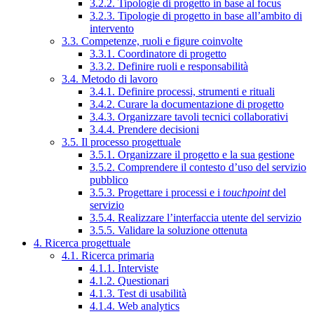
3.2.2. Tipologie di progetto in base al focus
3.2.3. Tipologie di progetto in base all’ambito di
intervento
3.3. Competenze, ruoli e figure coinvolte
3.3.1. Coordinatore di progetto
3.3.2. Definire ruoli e responsabilità
3.4. Metodo di lavoro
3.4.1. Definire processi, strumenti e rituali
3.4.2. Curare la documentazione di progetto
3.4.3. Organizzare tavoli tecnici collaborativi
3.4.4. Prendere decisioni
3.5. Il processo progettuale
3.5.1. Organizzare il progetto e la sua gestione
3.5.2. Comprendere il contesto d’uso del servizio
pubblico
3.5.3. Progettare i processi e i
touchpoint
del
servizio
3.5.4. Realizzare l’interfaccia utente del servizio
3.5.5. Validare la soluzione ottenuta
4. Ricerca progettuale
4.1. Ricerca primaria
4.1.1. Interviste
4.1.2. Questionari
4.1.3. Test di usabilità
4.1.4. Web analytics