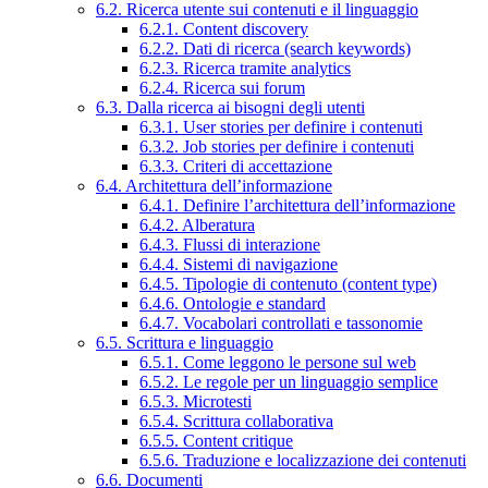
6.2. Ricerca utente sui contenuti e il linguaggio
6.2.1. Content discovery
6.2.2. Dati di ricerca (search keywords)
6.2.3. Ricerca tramite analytics
6.2.4. Ricerca sui forum
6.3. Dalla ricerca ai bisogni degli utenti
6.3.1. User stories per definire i contenuti
6.3.2. Job stories per definire i contenuti
6.3.3. Criteri di accettazione
6.4. Architettura dell’informazione
6.4.1. Definire l’architettura dell’informazione
6.4.2. Alberatura
6.4.3. Flussi di interazione
6.4.4. Sistemi di navigazione
6.4.5. Tipologie di contenuto (content type)
6.4.6. Ontologie e standard
6.4.7. Vocabolari controllati e tassonomie
6.5. Scrittura e linguaggio
6.5.1. Come leggono le persone sul web
6.5.2. Le regole per un linguaggio semplice
6.5.3. Microtesti
6.5.4. Scrittura collaborativa
6.5.5. Content critique
6.5.6. Traduzione e localizzazione dei contenuti
6.6. Documenti