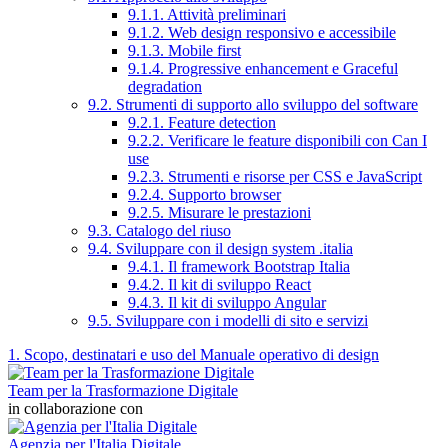
9.1.1. Attività preliminari
9.1.2. Web design responsivo e accessibile
9.1.3. Mobile first
9.1.4. Progressive enhancement e Graceful
degradation
9.2. Strumenti di supporto allo sviluppo del software
9.2.1. Feature detection
9.2.2. Verificare le feature disponibili con Can I
use
9.2.3. Strumenti e risorse per CSS e JavaScript
9.2.4. Supporto browser
9.2.5. Misurare le prestazioni
9.3. Catalogo del riuso
9.4. Sviluppare con il design system .italia
9.4.1. Il framework Bootstrap Italia
9.4.2. Il kit di sviluppo React
9.4.3. Il kit di sviluppo Angular
9.5. Sviluppare con i modelli di sito e servizi
1. Scopo, destinatari e uso del Manuale operativo di design
Team per la Trasformazione Digitale
in collaborazione con
Agenzia per l'Italia Digitale