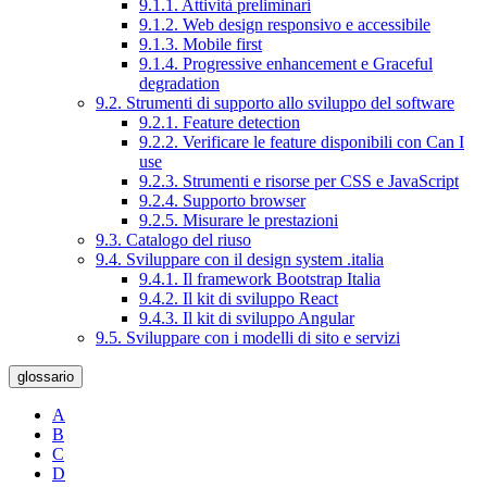
9.1.1. Attività preliminari
9.1.2. Web design responsivo e accessibile
9.1.3. Mobile first
9.1.4. Progressive enhancement e Graceful
degradation
9.2. Strumenti di supporto allo sviluppo del software
9.2.1. Feature detection
9.2.2. Verificare le feature disponibili con Can I
use
9.2.3. Strumenti e risorse per CSS e JavaScript
9.2.4. Supporto browser
9.2.5. Misurare le prestazioni
9.3. Catalogo del riuso
9.4. Sviluppare con il design system .italia
9.4.1. Il framework Bootstrap Italia
9.4.2. Il kit di sviluppo React
9.4.3. Il kit di sviluppo Angular
9.5. Sviluppare con i modelli di sito e servizi
glossario
A
B
C
D