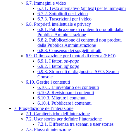
6.7. Immagini e video
6.7.1. Testo alternativo (alt text) per le immagini
6.7.2. Sottotitoli per i video
6.7.3. Trascrizioni per i video
6.8. Proprietà intellettuale e privacy
6.8.1. Pubblicazione di contenuti prodotti dalla
Pubblica Amministrazione
6.8.2. Pubblicazione di contenuti non prodotti
dalla Pubblica Amministrazione
6.8.3. Consenso dei soggetti ritratti
6.9. Ottimizzazione per i motori di ricerca (SEO)
6.9.1. I fattori
on-page
6.9.2. I fattori
off-page
6.9.3. Strumenti di diagnostica SEO: Search
Console
6.10. Gestire i contenuti
6.10.1. L’inventario dei contenuti
6.10.2. Revisionare i contenuti
6.10.3. Migrare i contenuti
6.10.4. Pubblicare i contenuti
7. Progettazione dell’interazione
7.1. Caratteristiche dell’interazione
7.2. User stories per definire l’interazione
7.2.1. Differenza tra scenari e user stories
7.3. Flussi di interazione