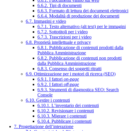
6.6.1. I documenti vanno sul web
6.6.2. Tipi di documenti
6.6.3. Formato di lettura dei documenti elettronici
6.6.4. Modalità di produzione dei documenti
6.7. Immagini e video
6.7.1. Testo alternativo (alt text) per le immagini
6.7.2. Sottotitoli per i video
6.7.3. Trascrizioni per i video
6.8. Proprietà intellettuale e privacy
6.8.1. Pubblicazione di contenuti prodotti dalla
Pubblica Amministrazione
6.8.2. Pubblicazione di contenuti non prodotti
dalla Pubblica Amministrazione
6.8.3. Consenso dei soggetti ritratti
6.9. Ottimizzazione per i motori di ricerca (SEO)
6.9.1. I fattori
on-page
6.9.2. I fattori
off-page
6.9.3. Strumenti di diagnostica SEO: Search
Console
6.10. Gestire i contenuti
6.10.1. L’inventario dei contenuti
6.10.2. Revisionare i contenuti
6.10.3. Migrare i contenuti
6.10.4. Pubblicare i contenuti
7. Progettazione dell’interazione