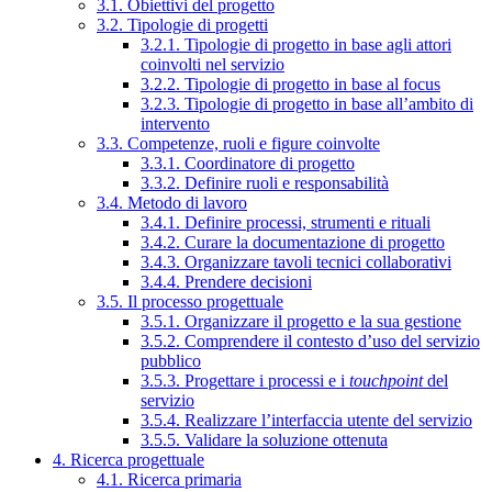
3.1. Obiettivi del progetto
3.2. Tipologie di progetti
3.2.1. Tipologie di progetto in base agli attori
coinvolti nel servizio
3.2.2. Tipologie di progetto in base al focus
3.2.3. Tipologie di progetto in base all’ambito di
intervento
3.3. Competenze, ruoli e figure coinvolte
3.3.1. Coordinatore di progetto
3.3.2. Definire ruoli e responsabilità
3.4. Metodo di lavoro
3.4.1. Definire processi, strumenti e rituali
3.4.2. Curare la documentazione di progetto
3.4.3. Organizzare tavoli tecnici collaborativi
3.4.4. Prendere decisioni
3.5. Il processo progettuale
3.5.1. Organizzare il progetto e la sua gestione
3.5.2. Comprendere il contesto d’uso del servizio
pubblico
3.5.3. Progettare i processi e i
touchpoint
del
servizio
3.5.4. Realizzare l’interfaccia utente del servizio
3.5.5. Validare la soluzione ottenuta
4. Ricerca progettuale
4.1. Ricerca primaria