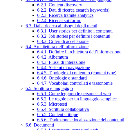
6.2.1. Content discovery
6.2.2. Dati di ricerca (search keywords)
6.2.3. Ricerca tramite analytics
6.2.4. Ricerca sui forum
6.3. Dalla ricerca ai bisogni degli utenti
6.3.1. User stories per definire i contenuti
6.3.2. Job stories per definire i contenuti
6.3.3. Criteri di accettazione
6.4. Architettura dell’informazione
6.4.1. Definire l’architettura dell’informazione
6.4.2. Alberatura
6.4.3. Flussi di interazione
6.4.4. Sistemi di navigazione
6.4.5. Tipologie di contenuto (content type)
6.4.6. Ontologie e standard
6.4.7. Vocabolari controllati e tassonomie
6.5. Scrittura e linguaggio
6.5.1. Come leggono le persone sul web
6.5.2. Le regole per un linguaggio semplice
6.5.3. Microtesti
6.5.4. Scrittura collaborativa
6.5.5. Content critique
6.5.6. Traduzione e localizzazione dei contenuti
6.6. Documenti