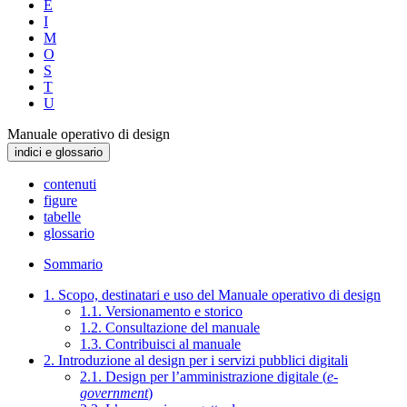
E
I
M
O
S
T
U
Manuale operativo di design
indici e glossario
contenuti
figure
tabelle
glossario
Sommario
1. Scopo, destinatari e uso del Manuale operativo di design
1.1. Versionamento e storico
1.2. Consultazione del manuale
1.3. Contribuisci al manuale
2. Introduzione al design per i servizi pubblici digitali
2.1. Design per l’amministrazione digitale (
e-
government
)