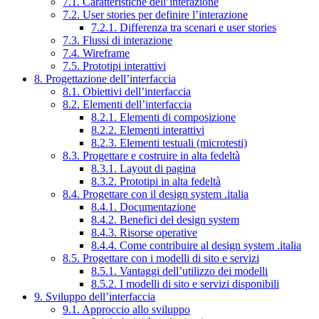
7.1. Caratteristiche dell’interazione
7.2. User stories per definire l’interazione
7.2.1. Differenza tra scenari e user stories
7.3. Flussi di interazione
7.4. Wireframe
7.5. Prototipi interattivi
8. Progettazione dell’interfaccia
8.1. Obiettivi dell’interfaccia
8.2. Elementi dell’interfaccia
8.2.1. Elementi di composizione
8.2.2. Elementi interattivi
8.2.3. Elementi testuali (microtesti)
8.3. Progettare e costruire in alta fedeltà
8.3.1. Layout di pagina
8.3.2. Prototipi in alta fedeltà
8.4. Progettare con il design system .italia
8.4.1. Documentazione
8.4.2. Benefici del design system
8.4.3. Risorse operative
8.4.4. Come contribuire al design system .italia
8.5. Progettare con i modelli di sito e servizi
8.5.1. Vantaggi dell’utilizzo dei modelli
8.5.2. I modelli di sito e servizi disponibili
9. Sviluppo dell’interfaccia
9.1. Approccio allo sviluppo