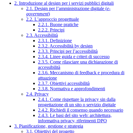
2. Introduzione al design per i servizi pubblici digitali
2.1. Design per l’amministrazione digitale (
e-
government
)
2.2. L’approccio progettuale
2.2.1. Buone pratiche
2.2.2. Principi
2.3. Accessibilità
2.3.1. Definizione
2.3.2. Accessibilità by design
2.3.3. Principi per l’accessibilità
2.3.4. Linee guida e criteri di successo
2.3.5. Come rilasciare una dichiarazione di
accessibilità
2.3.6. Meccanismo di feedback e procedura di
attuazione
2.3.7. Obiettivi accessibilità
2.3.8. Normativa e approfondimenti
2.4. Privacy
2.4.1. Come rispettare la privacy sin dalla
progettazione di un sito o servizio digitale
2.4.2. Richiedi il consenso quando necessario
2.4.3. Le basi del sito web: architettura,
informativa privacy, riferimenti DPO
3. Pianificazione, gestione e strategia
3.1. Obiettivi del progetto