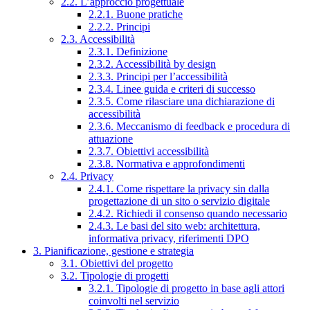
2.2. L’approccio progettuale
2.2.1. Buone pratiche
2.2.2. Principi
2.3. Accessibilità
2.3.1. Definizione
2.3.2. Accessibilità by design
2.3.3. Principi per l’accessibilità
2.3.4. Linee guida e criteri di successo
2.3.5. Come rilasciare una dichiarazione di
accessibilità
2.3.6. Meccanismo di feedback e procedura di
attuazione
2.3.7. Obiettivi accessibilità
2.3.8. Normativa e approfondimenti
2.4. Privacy
2.4.1. Come rispettare la privacy sin dalla
progettazione di un sito o servizio digitale
2.4.2. Richiedi il consenso quando necessario
2.4.3. Le basi del sito web: architettura,
informativa privacy, riferimenti DPO
3. Pianificazione, gestione e strategia
3.1. Obiettivi del progetto
3.2. Tipologie di progetti
3.2.1. Tipologie di progetto in base agli attori
coinvolti nel servizio