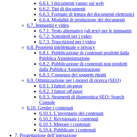
6.6.1. I documenti vanno sul web
6.6.2. Tipi di documenti
6.6.3. Formato di lettura dei documenti elettronici
6.6.4. Modalità di produzione dei documenti
6.7. Immagini e video
6.7.1. Testo alternativo (alt text) per le immagini
6.7.2. Sottotitoli per i video
6.7.3. Trascrizioni per i video
6.8. Proprietà intellettuale e privacy
6.8.1. Pubblicazione di contenuti prodotti dalla
Pubblica Amministrazione
6.8.2. Pubblicazione di contenuti non prodotti
dalla Pubblica Amministrazione
6.8.3. Consenso dei soggetti ritratti
6.9. Ottimizzazione per i motori di ricerca (SEO)
6.9.1. I fattori
on-page
6.9.2. I fattori
off-page
6.9.3. Strumenti di diagnostica SEO: Search
Console
6.10. Gestire i contenuti
6.10.1. L’inventario dei contenuti
6.10.2. Revisionare i contenuti
6.10.3. Migrare i contenuti
6.10.4. Pubblicare i contenuti
7. Progettazione dell’interazione