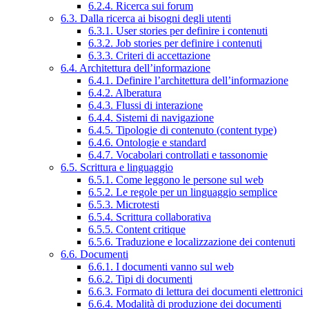
6.2.4. Ricerca sui forum
6.3. Dalla ricerca ai bisogni degli utenti
6.3.1. User stories per definire i contenuti
6.3.2. Job stories per definire i contenuti
6.3.3. Criteri di accettazione
6.4. Architettura dell’informazione
6.4.1. Definire l’architettura dell’informazione
6.4.2. Alberatura
6.4.3. Flussi di interazione
6.4.4. Sistemi di navigazione
6.4.5. Tipologie di contenuto (content type)
6.4.6. Ontologie e standard
6.4.7. Vocabolari controllati e tassonomie
6.5. Scrittura e linguaggio
6.5.1. Come leggono le persone sul web
6.5.2. Le regole per un linguaggio semplice
6.5.3. Microtesti
6.5.4. Scrittura collaborativa
6.5.5. Content critique
6.5.6. Traduzione e localizzazione dei contenuti
6.6. Documenti
6.6.1. I documenti vanno sul web
6.6.2. Tipi di documenti
6.6.3. Formato di lettura dei documenti elettronici
6.6.4. Modalità di produzione dei documenti