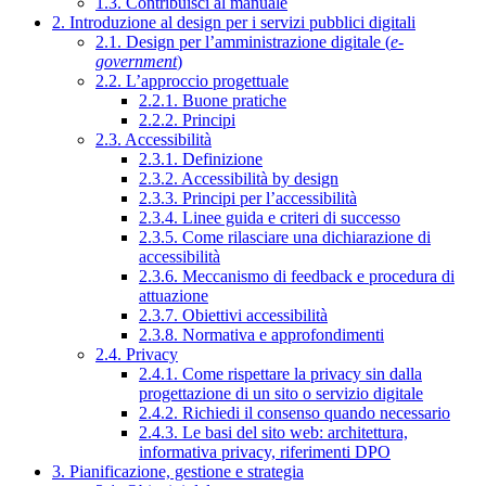
1.3. Contribuisci al manuale
2. Introduzione al design per i servizi pubblici digitali
2.1. Design per l’amministrazione digitale (
e-
government
)
2.2. L’approccio progettuale
2.2.1. Buone pratiche
2.2.2. Principi
2.3. Accessibilità
2.3.1. Definizione
2.3.2. Accessibilità by design
2.3.3. Principi per l’accessibilità
2.3.4. Linee guida e criteri di successo
2.3.5. Come rilasciare una dichiarazione di
accessibilità
2.3.6. Meccanismo di feedback e procedura di
attuazione
2.3.7. Obiettivi accessibilità
2.3.8. Normativa e approfondimenti
2.4. Privacy
2.4.1. Come rispettare la privacy sin dalla
progettazione di un sito o servizio digitale
2.4.2. Richiedi il consenso quando necessario
2.4.3. Le basi del sito web: architettura,
informativa privacy, riferimenti DPO
3. Pianificazione, gestione e strategia