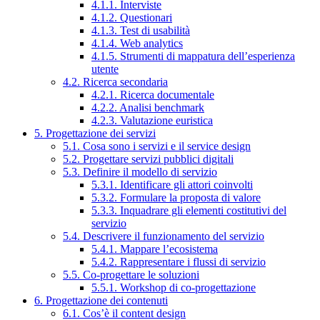
4.1.1. Interviste
4.1.2. Questionari
4.1.3. Test di usabilità
4.1.4. Web analytics
4.1.5. Strumenti di mappatura dell’esperienza
utente
4.2. Ricerca secondaria
4.2.1. Ricerca documentale
4.2.2. Analisi benchmark
4.2.3. Valutazione euristica
5. Progettazione dei servizi
5.1. Cosa sono i servizi e il service design
5.2. Progettare servizi pubblici digitali
5.3. Definire il modello di servizio
5.3.1. Identificare gli attori coinvolti
5.3.2. Formulare la proposta di valore
5.3.3. Inquadrare gli elementi costitutivi del
servizio
5.4. Descrivere il funzionamento del servizio
5.4.1. Mappare l’ecosistema
5.4.2. Rappresentare i flussi di servizio
5.5. Co-progettare le soluzioni
5.5.1. Workshop di co-progettazione
6. Progettazione dei contenuti
6.1. Cos’è il content design