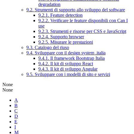
degradation
9.2. Strumenti di supporto allo sviluppo del software
9.2.1. Feature detection
9.2.2. Verificare le feature disponibili con Can I
use
9.2.3. Strumenti e risorse per CSS e JavaScript
9.2.4. Supporto browser
9.2.5. Misurare le prestazioni
9.3. Catalogo del riuso
9.4. Sviluppare con il design system .italia
9.4.1. Il framework Bootstrap Italia
9.4.2. Il kit di sviluppo React
9.4.3. Il kit di sviluppo Angular
9.5. Sviluppare con i modelli di sito e servizi
None
None
A
B
C
D
E
I
M