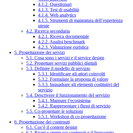
4.1.2. Questionari
4.1.3. Test di usabilità
4.1.4. Web analytics
4.1.5. Strumenti di mappatura dell’esperienza
utente
4.2. Ricerca secondaria
4.2.1. Ricerca documentale
4.2.2. Analisi benchmark
4.2.3. Valutazione euristica
5. Progettazione dei servizi
5.1. Cosa sono i servizi e il service design
5.2. Progettare servizi pubblici digitali
5.3. Definire il modello di servizio
5.3.1. Identificare gli attori coinvolti
5.3.2. Formulare la proposta di valore
5.3.3. Inquadrare gli elementi costitutivi del
servizio
5.4. Descrivere il funzionamento del servizio
5.4.1. Mappare l’ecosistema
5.4.2. Rappresentare i flussi di servizio
5.5. Co-progettare le soluzioni
5.5.1. Workshop di co-progettazione
6. Progettazione dei contenuti
6.1. Cos’è il content design
6.2. Ricerca utente sui contenuti e il linguaggio