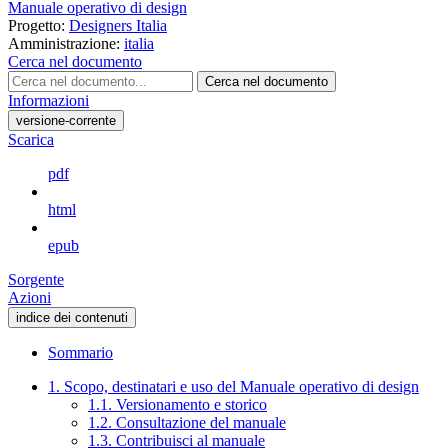
Manuale operativo di design
Progetto:
Designers Italia
Amministrazione:
italia
Cerca nel documento
Cerca nel documento
Informazioni
versione-corrente
Scarica
pdf
html
epub
Sorgente
Azioni
indice dei contenuti
Sommario
1. Scopo, destinatari e uso del Manuale operativo di design
1.1. Versionamento e storico
1.2. Consultazione del manuale
1.3. Contribuisci al manuale