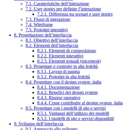
7.1. Caratteristiche dell’interazione
7.2. User stories per definire l’interazione
7.2.1. Differenza tra scenari e user stories
7.3. Flussi di interazione
7.4. Wireframe
7.5. Prototipi interattivi
8. Progettazione dell’interfaccia
8.1. Obiettivi dell’interfaccia
8.2. Elementi dell’interfaccia
8.2.1. Elementi di composizione
8.2.2. Elementi interattivi
8.2.3. Elementi testuali (microtesti)
8.3. Progettare e costruire in alta fedeltà
8.3.1. Layout di pagina
8.3.2. Prototipi in alta fedeltà
8.4. Progettare con il design system .italia
8.4.1. Documentazione
8.4.2. Benefici del design system
8.4.3. Risorse operative
8.4.4. Come contribuire al design system .italia
8.5. Progettare con i modelli di sito e servizi
8.5.1. Vantaggi dell’utilizzo dei modelli
8.5.2. I modelli di sito e servizi disponibili
9. Sviluppo dell’interfaccia
9.1. Approccio allo sviluppo