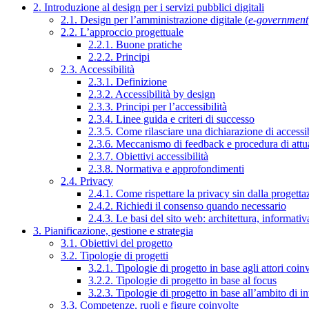
2. Introduzione al design per i servizi pubblici digitali
2.1. Design per l’amministrazione digitale (
e-government
2.2. L’approccio progettuale
2.2.1. Buone pratiche
2.2.2. Principi
2.3. Accessibilità
2.3.1. Definizione
2.3.2. Accessibilità by design
2.3.3. Principi per l’accessibilità
2.3.4. Linee guida e criteri di successo
2.3.5. Come rilasciare una dichiarazione di accessib
2.3.6. Meccanismo di feedback e procedura di attu
2.3.7. Obiettivi accessibilità
2.3.8. Normativa e approfondimenti
2.4. Privacy
2.4.1. Come rispettare la privacy sin dalla progettaz
2.4.2. Richiedi il consenso quando necessario
2.4.3. Le basi del sito web: architettura, informati
3. Pianificazione, gestione e strategia
3.1. Obiettivi del progetto
3.2. Tipologie di progetti
3.2.1. Tipologie di progetto in base agli attori coinv
3.2.2. Tipologie di progetto in base al focus
3.2.3. Tipologie di progetto in base all’ambito di i
3.3. Competenze, ruoli e figure coinvolte