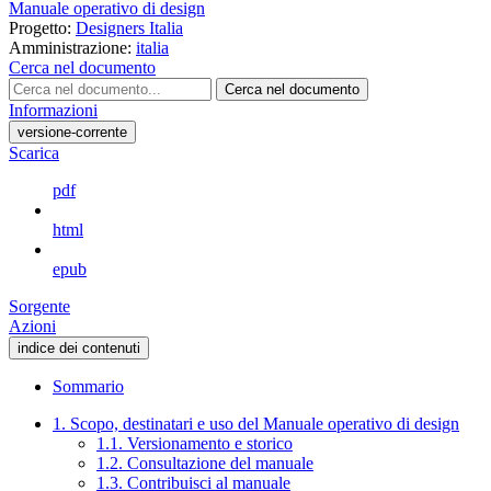
Manuale operativo di design
Progetto:
Designers Italia
Amministrazione:
italia
Cerca nel documento
Cerca nel documento
Informazioni
versione-corrente
Scarica
pdf
html
epub
Sorgente
Azioni
indice dei contenuti
Sommario
1. Scopo, destinatari e uso del Manuale operativo di design
1.1. Versionamento e storico
1.2. Consultazione del manuale
1.3. Contribuisci al manuale