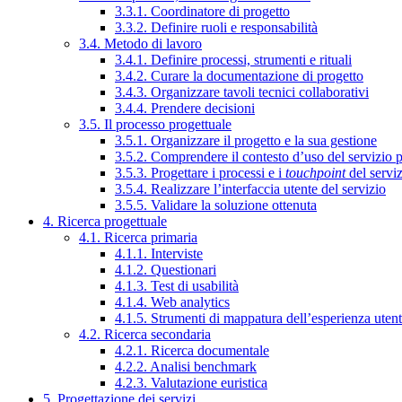
3.3.1. Coordinatore di progetto
3.3.2. Definire ruoli e responsabilità
3.4. Metodo di lavoro
3.4.1. Definire processi, strumenti e rituali
3.4.2. Curare la documentazione di progetto
3.4.3. Organizzare tavoli tecnici collaborativi
3.4.4. Prendere decisioni
3.5. Il processo progettuale
3.5.1. Organizzare il progetto e la sua gestione
3.5.2. Comprendere il contesto d’uso del servizio 
3.5.3. Progettare i processi e i
touchpoint
del servi
3.5.4. Realizzare l’interfaccia utente del servizio
3.5.5. Validare la soluzione ottenuta
4. Ricerca progettuale
4.1. Ricerca primaria
4.1.1. Interviste
4.1.2. Questionari
4.1.3. Test di usabilità
4.1.4. Web analytics
4.1.5. Strumenti di mappatura dell’esperienza uten
4.2. Ricerca secondaria
4.2.1. Ricerca documentale
4.2.2. Analisi benchmark
4.2.3. Valutazione euristica
5. Progettazione dei servizi