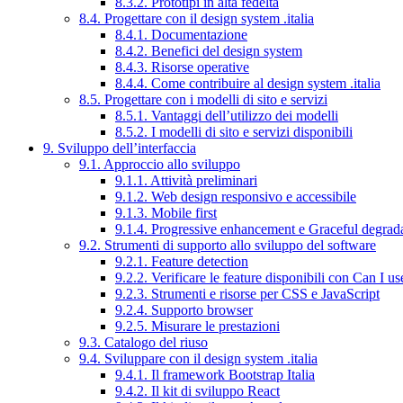
8.3.2. Prototipi in alta fedeltà
8.4. Progettare con il design system .italia
8.4.1. Documentazione
8.4.2. Benefici del design system
8.4.3. Risorse operative
8.4.4. Come contribuire al design system .italia
8.5. Progettare con i modelli di sito e servizi
8.5.1. Vantaggi dell’utilizzo dei modelli
8.5.2. I modelli di sito e servizi disponibili
9. Sviluppo dell’interfaccia
9.1. Approccio allo sviluppo
9.1.1. Attività preliminari
9.1.2. Web design responsivo e accessibile
9.1.3. Mobile first
9.1.4. Progressive enhancement e Graceful degrad
9.2. Strumenti di supporto allo sviluppo del software
9.2.1. Feature detection
9.2.2. Verificare le feature disponibili con Can I us
9.2.3. Strumenti e risorse per CSS e JavaScript
9.2.4. Supporto browser
9.2.5. Misurare le prestazioni
9.3. Catalogo del riuso
9.4. Sviluppare con il design system .italia
9.4.1. Il framework Bootstrap Italia
9.4.2. Il kit di sviluppo React