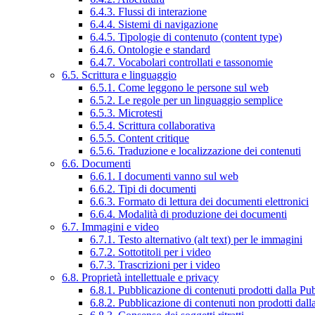
6.4.3. Flussi di interazione
6.4.4. Sistemi di navigazione
6.4.5. Tipologie di contenuto (content type)
6.4.6. Ontologie e standard
6.4.7. Vocabolari controllati e tassonomie
6.5. Scrittura e linguaggio
6.5.1. Come leggono le persone sul web
6.5.2. Le regole per un linguaggio semplice
6.5.3. Microtesti
6.5.4. Scrittura collaborativa
6.5.5. Content critique
6.5.6. Traduzione e localizzazione dei contenuti
6.6. Documenti
6.6.1. I documenti vanno sul web
6.6.2. Tipi di documenti
6.6.3. Formato di lettura dei documenti elettronici
6.6.4. Modalità di produzione dei documenti
6.7. Immagini e video
6.7.1. Testo alternativo (alt text) per le immagini
6.7.2. Sottotitoli per i video
6.7.3. Trascrizioni per i video
6.8. Proprietà intellettuale e privacy
6.8.1. Pubblicazione di contenuti prodotti dalla P
6.8.2. Pubblicazione di contenuti non prodotti dal