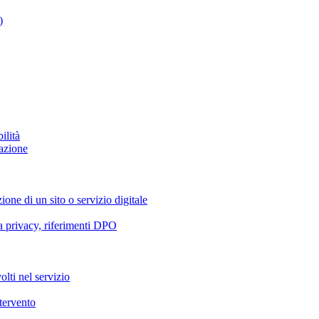
)
ilità
azione
ione di un sito o servizio digitale
va privacy, riferimenti DPO
olti nel servizio
ntervento