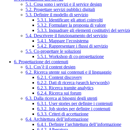
5.1. Cosa sono i servizi e il service design
5.2. Progettare servizi pubblici digitali
5.3. Definire il modello di servizio
5.3.1. Identificare gli attori coinvolti
5.3.2. Formulare la proposta di valore
5.3.3. Inquadrare gli elementi costitutivi del serviz
5.4. Descrivere il funzionamento del servizio
5.4.1. Mappare l’ecosistema
5.4.2. Rappresentare i flussi di servizio
5.5. Co-progettare le soluzioni
5.5.1. Workshop di co-progettazione
6. Progettazione dei contenuti
6.1. Cos’è il content design
6.2. Ricerca utente sui contenuti e il linguaggio
6.2.1. Content discovery
6.2.2. Dati di ricerca (search keywords)
6.2.3. Ricerca tramite analytics
6.2.4. Ricerca sui forum
6.3. Dalla ricerca ai bisogni degli utenti
6.3.1. User stories per definire i contenuti
6.3.2. Job stories per definire i contenuti
6.3.3. Criteri di accettazione
6.4. Architettura dell’informazione
6.4.1. Definire l’architettura dell’informazione
6.4.2. Alberatura