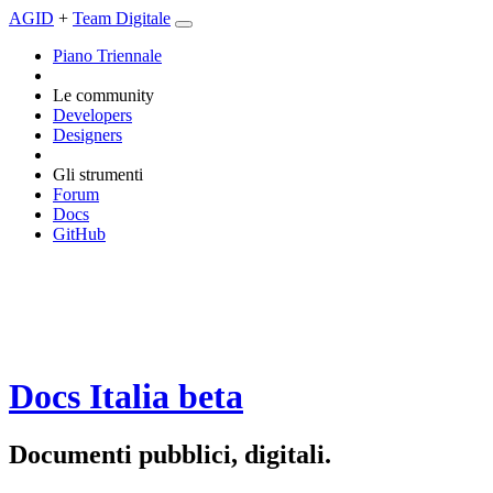
AGID
+
Team Digitale
Piano Triennale
Le community
Developers
Designers
Gli strumenti
Forum
Docs
GitHub
Docs Italia
beta
Documenti pubblici, digitali.