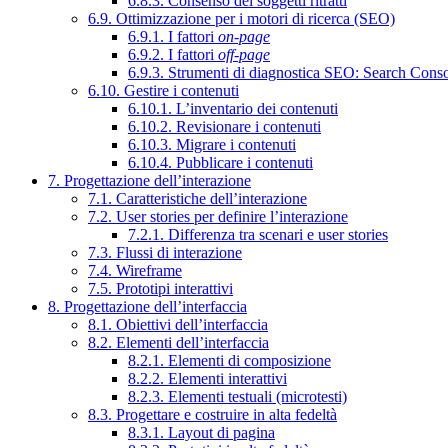
6.8.3. Consenso dei soggetti ritratti
6.9. Ottimizzazione per i motori di ricerca (SEO)
6.9.1. I fattori
on-page
6.9.2. I fattori
off-page
6.9.3. Strumenti di diagnostica SEO: Search Cons
6.10. Gestire i contenuti
6.10.1. L’inventario dei contenuti
6.10.2. Revisionare i contenuti
6.10.3. Migrare i contenuti
6.10.4. Pubblicare i contenuti
7. Progettazione dell’interazione
7.1. Caratteristiche dell’interazione
7.2. User stories per definire l’interazione
7.2.1. Differenza tra scenari e user stories
7.3. Flussi di interazione
7.4. Wireframe
7.5. Prototipi interattivi
8. Progettazione dell’interfaccia
8.1. Obiettivi dell’interfaccia
8.2. Elementi dell’interfaccia
8.2.1. Elementi di composizione
8.2.2. Elementi interattivi
8.2.3. Elementi testuali (microtesti)
8.3. Progettare e costruire in alta fedeltà
8.3.1. Layout di pagina