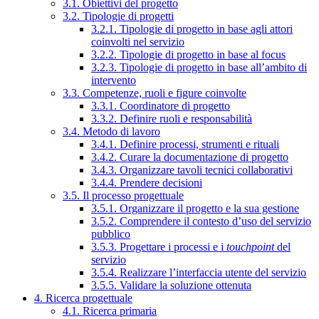
3.1. Obiettivi del progetto
3.2. Tipologie di progetti
3.2.1. Tipologie di progetto in base agli attori
coinvolti nel servizio
3.2.2. Tipologie di progetto in base al focus
3.2.3. Tipologie di progetto in base all’ambito di
intervento
3.3. Competenze, ruoli e figure coinvolte
3.3.1. Coordinatore di progetto
3.3.2. Definire ruoli e responsabilità
3.4. Metodo di lavoro
3.4.1. Definire processi, strumenti e rituali
3.4.2. Curare la documentazione di progetto
3.4.3. Organizzare tavoli tecnici collaborativi
3.4.4. Prendere decisioni
3.5. Il processo progettuale
3.5.1. Organizzare il progetto e la sua gestione
3.5.2. Comprendere il contesto d’uso del servizio
pubblico
3.5.3. Progettare i processi e i
touchpoint
del
servizio
3.5.4. Realizzare l’interfaccia utente del servizio
3.5.5. Validare la soluzione ottenuta
4. Ricerca progettuale
4.1. Ricerca primaria