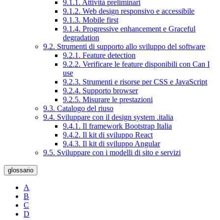
9.1.1. Attività preliminari
9.1.2. Web design responsivo e accessibile
9.1.3. Mobile first
9.1.4. Progressive enhancement e Graceful
degradation
9.2. Strumenti di supporto allo sviluppo del software
9.2.1. Feature detection
9.2.2. Verificare le feature disponibili con Can I
use
9.2.3. Strumenti e risorse per CSS e JavaScript
9.2.4. Supporto browser
9.2.5. Misurare le prestazioni
9.3. Catalogo del riuso
9.4. Sviluppare con il design system .italia
9.4.1. Il framework Bootstrap Italia
9.4.2. Il kit di sviluppo React
9.4.3. Il kit di sviluppo Angular
9.5. Sviluppare con i modelli di sito e servizi
glossario
A
B
C
D