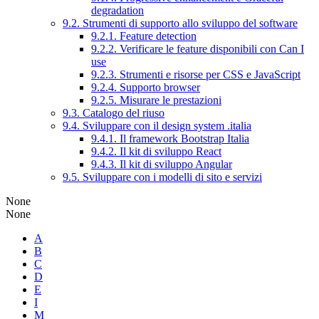
degradation
9.2. Strumenti di supporto allo sviluppo del software
9.2.1. Feature detection
9.2.2. Verificare le feature disponibili con Can I
use
9.2.3. Strumenti e risorse per CSS e JavaScript
9.2.4. Supporto browser
9.2.5. Misurare le prestazioni
9.3. Catalogo del riuso
9.4. Sviluppare con il design system .italia
9.4.1. Il framework Bootstrap Italia
9.4.2. Il kit di sviluppo React
9.4.3. Il kit di sviluppo Angular
9.5. Sviluppare con i modelli di sito e servizi
None
None
A
B
C
D
E
I
M