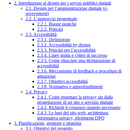
2. Introduzione al design per i servizi pubblici digitali
2.1. Design per l’amministrazione digitale (
e-
government
)
2.2. L’approccio progettuale
2.2.1. Buone pratiche
2.2.2. Principi
2.3. Accessibilità
2.3.1. Definizione
2.3.2. Accessibilità by design
2.3.3. Principi per l’accessibilità
2.3.4. Linee guida e criteri di successo
2.3.5. Come rilasciare una dichiarazione di
accessibilità
2.3.6. Meccanismo di feedback e procedura di
attuazione
2.3.7. Obiettivi accessibilità
2.3.8. Normativa e approfondimenti
2.4. Privacy
2.4.1. Come rispettare la privacy sin dalla
progettazione di un sito o servizio digitale
2.4.2. Richiedi il consenso quando necessario
2.4.3. Le basi del sito web: architettura,
informativa privacy, riferimenti DPO
3. Pianificazione, gestione e strategia
3.1. Obiettivi del progetto