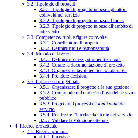
3.2. Tipologie di progetti
3.2.1. Tipologie di progetto in base agli attori
coinvolti nel servizio
3.2.2. Tipologie di progetto in base al focus
3.2.3. Tipologie di progetto in base all’ambito di
intervento
3.3. Competenze, ruoli e figure coinvolte
3.3.1. Coordinatore di progetto
3.3.2. Definire ruoli e responsabilità
3.4. Metodo di lavoro
3.4.1. Definire processi, strumenti e rituali
3.4.2. Curare la documentazione di progetto
3.4.3. Organizzare tavoli tecnici collaborativi
3.4.4. Prendere decisioni
3.5. Il processo progettuale
3.5.1. Organizzare il progetto e la sua gestione
3.5.2. Comprendere il contesto d’uso del servizio
pubblico
3.5.3. Progettare i processi e i
touchpoint
del
servizio
3.5.4. Realizzare l’interfaccia utente del servizio
3.5.5. Validare la soluzione ottenuta
4. Ricerca progettuale
4.1. Ricerca primaria
4.1.1. Interviste