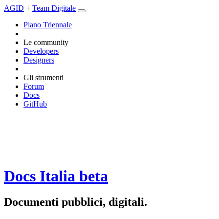
AGID
+
Team Digitale
Piano Triennale
Le community
Developers
Designers
Gli strumenti
Forum
Docs
GitHub
Docs Italia
beta
Documenti pubblici, digitali.