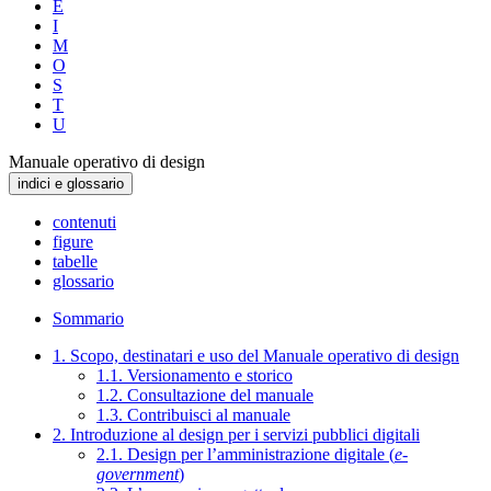
E
I
M
O
S
T
U
Manuale operativo di design
indici e glossario
contenuti
figure
tabelle
glossario
Sommario
1. Scopo, destinatari e uso del Manuale operativo di design
1.1. Versionamento e storico
1.2. Consultazione del manuale
1.3. Contribuisci al manuale
2. Introduzione al design per i servizi pubblici digitali
2.1. Design per l’amministrazione digitale (
e-
government
)