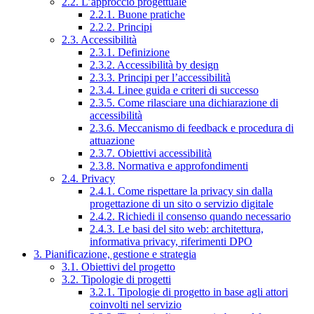
2.2. L’approccio progettuale
2.2.1. Buone pratiche
2.2.2. Principi
2.3. Accessibilità
2.3.1. Definizione
2.3.2. Accessibilità by design
2.3.3. Principi per l’accessibilità
2.3.4. Linee guida e criteri di successo
2.3.5. Come rilasciare una dichiarazione di
accessibilità
2.3.6. Meccanismo di feedback e procedura di
attuazione
2.3.7. Obiettivi accessibilità
2.3.8. Normativa e approfondimenti
2.4. Privacy
2.4.1. Come rispettare la privacy sin dalla
progettazione di un sito o servizio digitale
2.4.2. Richiedi il consenso quando necessario
2.4.3. Le basi del sito web: architettura,
informativa privacy, riferimenti DPO
3. Pianificazione, gestione e strategia
3.1. Obiettivi del progetto
3.2. Tipologie di progetti
3.2.1. Tipologie di progetto in base agli attori
coinvolti nel servizio