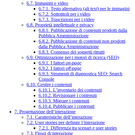
6.7. Immagini e video
6.7.1. Testo alternativo (alt text) per le immagini
6.7.2. Sottotitoli per i video
6.7.3. Trascrizioni per i video
6.8. Proprietà intellettuale e privacy
6.8.1. Pubblicazione di contenuti prodotti dalla
Pubblica Amministrazione
6.8.2. Pubblicazione di contenuti non prodotti
dalla Pubblica Amministrazione
6.8.3. Consenso dei soggetti ritratti
6.9. Ottimizzazione per i motori di ricerca (SEO)
6.9.1. I fattori
on-page
6.9.2. I fattori
off-page
6.9.3. Strumenti di diagnostica SEO: Search
Console
6.10. Gestire i contenuti
6.10.1. L’inventario dei contenuti
6.10.2. Revisionare i contenuti
6.10.3. Migrare i contenuti
6.10.4. Pubblicare i contenuti
7. Progettazione dell’interazione
7.1. Caratteristiche dell’interazione
7.2. User stories per definire l’interazione
7.2.1. Differenza tra scenari e user stories
7.3. Flussi di interazione