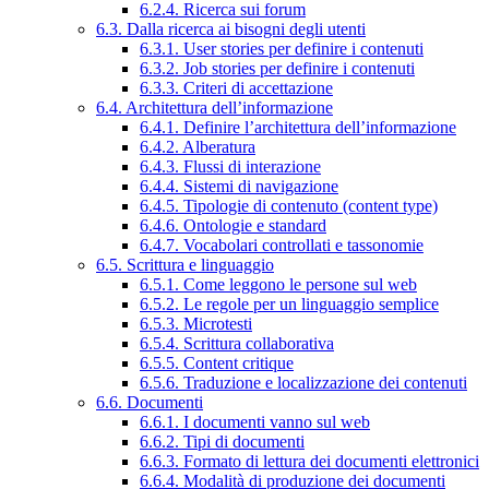
6.2.4. Ricerca sui forum
6.3. Dalla ricerca ai bisogni degli utenti
6.3.1. User stories per definire i contenuti
6.3.2. Job stories per definire i contenuti
6.3.3. Criteri di accettazione
6.4. Architettura dell’informazione
6.4.1. Definire l’architettura dell’informazione
6.4.2. Alberatura
6.4.3. Flussi di interazione
6.4.4. Sistemi di navigazione
6.4.5. Tipologie di contenuto (content type)
6.4.6. Ontologie e standard
6.4.7. Vocabolari controllati e tassonomie
6.5. Scrittura e linguaggio
6.5.1. Come leggono le persone sul web
6.5.2. Le regole per un linguaggio semplice
6.5.3. Microtesti
6.5.4. Scrittura collaborativa
6.5.5. Content critique
6.5.6. Traduzione e localizzazione dei contenuti
6.6. Documenti
6.6.1. I documenti vanno sul web
6.6.2. Tipi di documenti
6.6.3. Formato di lettura dei documenti elettronici
6.6.4. Modalità di produzione dei documenti