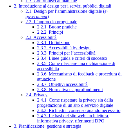
1.3. Contribuisci al manuale
2. Introduzione al design per i servizi pubblici digitali
2.1. Design per l’amministrazione digitale (
e-
government
)
2.2. L’approccio progettuale
2.2.1. Buone pratiche
2.2.2. Principi
2.3. Accessibilità
2.3.1. Definizione
2.3.2. Accessibilità by design
2.3.3. Principi per l’accessibilità
2.3.4. Linee guida e criteri di successo
2.3.5. Come rilasciare una dichiarazione di
accessibilità
2.3.6. Meccanismo di feedback e procedura di
attuazione
2.3.7. Obiettivi accessibilità
2.3.8. Normativa e approfondimenti
2.4. Privacy
2.4.1. Come rispettare la privacy sin dalla
progettazione di un sito o servizio digitale
2.4.2. Richiedi il consenso quando necessario
2.4.3. Le basi del sito web: architettura,
informativa privacy, riferimenti DPO
3. Pianificazione, gestione e strategia