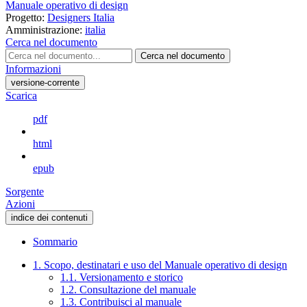
Manuale operativo di design
Progetto:
Designers Italia
Amministrazione:
italia
Cerca nel documento
Cerca nel documento
Informazioni
versione-corrente
Scarica
pdf
html
epub
Sorgente
Azioni
indice dei contenuti
Sommario
1. Scopo, destinatari e uso del Manuale operativo di design
1.1. Versionamento e storico
1.2. Consultazione del manuale
1.3. Contribuisci al manuale