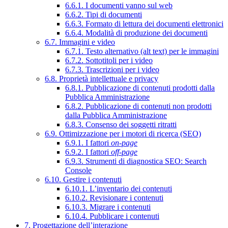
6.6.1. I documenti vanno sul web
6.6.2. Tipi di documenti
6.6.3. Formato di lettura dei documenti elettronici
6.6.4. Modalità di produzione dei documenti
6.7. Immagini e video
6.7.1. Testo alternativo (alt text) per le immagini
6.7.2. Sottotitoli per i video
6.7.3. Trascrizioni per i video
6.8. Proprietà intellettuale e privacy
6.8.1. Pubblicazione di contenuti prodotti dalla
Pubblica Amministrazione
6.8.2. Pubblicazione di contenuti non prodotti
dalla Pubblica Amministrazione
6.8.3. Consenso dei soggetti ritratti
6.9. Ottimizzazione per i motori di ricerca (SEO)
6.9.1. I fattori
on-page
6.9.2. I fattori
off-page
6.9.3. Strumenti di diagnostica SEO: Search
Console
6.10. Gestire i contenuti
6.10.1. L’inventario dei contenuti
6.10.2. Revisionare i contenuti
6.10.3. Migrare i contenuti
6.10.4. Pubblicare i contenuti
7. Progettazione dell’interazione