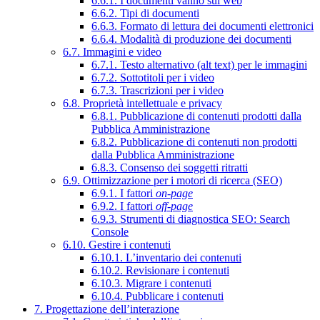
6.6.1. I documenti vanno sul web
6.6.2. Tipi di documenti
6.6.3. Formato di lettura dei documenti elettronici
6.6.4. Modalità di produzione dei documenti
6.7. Immagini e video
6.7.1. Testo alternativo (alt text) per le immagini
6.7.2. Sottotitoli per i video
6.7.3. Trascrizioni per i video
6.8. Proprietà intellettuale e privacy
6.8.1. Pubblicazione di contenuti prodotti dalla
Pubblica Amministrazione
6.8.2. Pubblicazione di contenuti non prodotti
dalla Pubblica Amministrazione
6.8.3. Consenso dei soggetti ritratti
6.9. Ottimizzazione per i motori di ricerca (SEO)
6.9.1. I fattori
on-page
6.9.2. I fattori
off-page
6.9.3. Strumenti di diagnostica SEO: Search
Console
6.10. Gestire i contenuti
6.10.1. L’inventario dei contenuti
6.10.2. Revisionare i contenuti
6.10.3. Migrare i contenuti
6.10.4. Pubblicare i contenuti
7. Progettazione dell’interazione