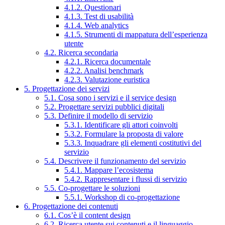
4.1.2. Questionari
4.1.3. Test di usabilità
4.1.4. Web analytics
4.1.5. Strumenti di mappatura dell’esperienza
utente
4.2. Ricerca secondaria
4.2.1. Ricerca documentale
4.2.2. Analisi benchmark
4.2.3. Valutazione euristica
5. Progettazione dei servizi
5.1. Cosa sono i servizi e il service design
5.2. Progettare servizi pubblici digitali
5.3. Definire il modello di servizio
5.3.1. Identificare gli attori coinvolti
5.3.2. Formulare la proposta di valore
5.3.3. Inquadrare gli elementi costitutivi del
servizio
5.4. Descrivere il funzionamento del servizio
5.4.1. Mappare l’ecosistema
5.4.2. Rappresentare i flussi di servizio
5.5. Co-progettare le soluzioni
5.5.1. Workshop di co-progettazione
6. Progettazione dei contenuti
6.1. Cos’è il content design
6.2. Ricerca utente sui contenuti e il linguaggio