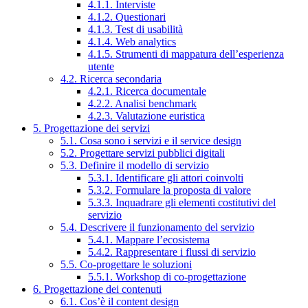
4.1.1. Interviste
4.1.2. Questionari
4.1.3. Test di usabilità
4.1.4. Web analytics
4.1.5. Strumenti di mappatura dell’esperienza
utente
4.2. Ricerca secondaria
4.2.1. Ricerca documentale
4.2.2. Analisi benchmark
4.2.3. Valutazione euristica
5. Progettazione dei servizi
5.1. Cosa sono i servizi e il service design
5.2. Progettare servizi pubblici digitali
5.3. Definire il modello di servizio
5.3.1. Identificare gli attori coinvolti
5.3.2. Formulare la proposta di valore
5.3.3. Inquadrare gli elementi costitutivi del
servizio
5.4. Descrivere il funzionamento del servizio
5.4.1. Mappare l’ecosistema
5.4.2. Rappresentare i flussi di servizio
5.5. Co-progettare le soluzioni
5.5.1. Workshop di co-progettazione
6. Progettazione dei contenuti
6.1. Cos’è il content design