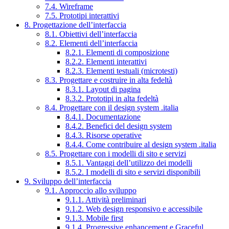
7.4. Wireframe
7.5. Prototipi interattivi
8. Progettazione dell’interfaccia
8.1. Obiettivi dell’interfaccia
8.2. Elementi dell’interfaccia
8.2.1. Elementi di composizione
8.2.2. Elementi interattivi
8.2.3. Elementi testuali (microtesti)
8.3. Progettare e costruire in alta fedeltà
8.3.1. Layout di pagina
8.3.2. Prototipi in alta fedeltà
8.4. Progettare con il design system .italia
8.4.1. Documentazione
8.4.2. Benefici del design system
8.4.3. Risorse operative
8.4.4. Come contribuire al design system .italia
8.5. Progettare con i modelli di sito e servizi
8.5.1. Vantaggi dell’utilizzo dei modelli
8.5.2. I modelli di sito e servizi disponibili
9. Sviluppo dell’interfaccia
9.1. Approccio allo sviluppo
9.1.1. Attività preliminari
9.1.2. Web design responsivo e accessibile
9.1.3. Mobile first
9.1.4. Progressive enhancement e Graceful