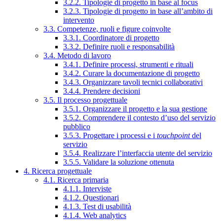
3.2.2. Tipologie di progetto in base al focus
3.2.3. Tipologie di progetto in base all’ambito di
intervento
3.3. Competenze, ruoli e figure coinvolte
3.3.1. Coordinatore di progetto
3.3.2. Definire ruoli e responsabilità
3.4. Metodo di lavoro
3.4.1. Definire processi, strumenti e rituali
3.4.2. Curare la documentazione di progetto
3.4.3. Organizzare tavoli tecnici collaborativi
3.4.4. Prendere decisioni
3.5. Il processo progettuale
3.5.1. Organizzare il progetto e la sua gestione
3.5.2. Comprendere il contesto d’uso del servizio
pubblico
3.5.3. Progettare i processi e i
touchpoint
del
servizio
3.5.4. Realizzare l’interfaccia utente del servizio
3.5.5. Validare la soluzione ottenuta
4. Ricerca progettuale
4.1. Ricerca primaria
4.1.1. Interviste
4.1.2. Questionari
4.1.3. Test di usabilità
4.1.4. Web analytics