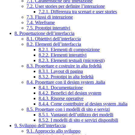
7.1. Caratteristiche dell’interazione
7.2. User stories per definire l’interazione
7.2.1. Differenza tra scenari e user stories
7.3. Flussi di interazione
7.4. Wireframe
7.5. Prototipi interattivi
8. Progettazione dell’interfaccia
8.1. Obiettivi dell’interfaccia
8.2. Elementi dell’interfaccia
8.2.1. Elementi di composizione
8.2.2. Elementi interattivi
8.2.3. Elementi testuali (microtesti)
8.3. Progettare e costruire in alta fedeltà
8.3.1. Layout di pagina
8.3.2. Prototipi in alta fedeltà
8.4. Progettare con il design system .italia
8.4.1. Documentazione
8.4.2. Benefici del design system
8.4.3. Risorse operative
8.4.4. Come contribuire al design system .italia
8.5. Progettare con i modelli di sito e servizi
8.5.1. Vantaggi dell’utilizzo dei modelli
8.5.2. I modelli di sito e servizi disponibili
9. Sviluppo dell’interfaccia
9.1. Approccio allo sviluppo