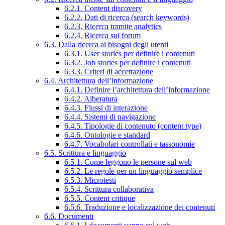
6.2.1. Content discovery
6.2.2. Dati di ricerca (search keywords)
6.2.3. Ricerca tramite analytics
6.2.4. Ricerca sui forum
6.3. Dalla ricerca ai bisogni degli utenti
6.3.1. User stories per definire i contenuti
6.3.2. Job stories per definire i contenuti
6.3.3. Criteri di accettazione
6.4. Architettura dell’informazione
6.4.1. Definire l’architettura dell’informazione
6.4.2. Alberatura
6.4.3. Flussi di interazione
6.4.4. Sistemi di navigazione
6.4.5. Tipologie di contenuto (content type)
6.4.6. Ontologie e standard
6.4.7. Vocabolari controllati e tassonomie
6.5. Scrittura e linguaggio
6.5.1. Come leggono le persone sul web
6.5.2. Le regole per un linguaggio semplice
6.5.3. Microtesti
6.5.4. Scrittura collaborativa
6.5.5. Content critique
6.5.6. Traduzione e localizzazione dei contenuti
6.6. Documenti