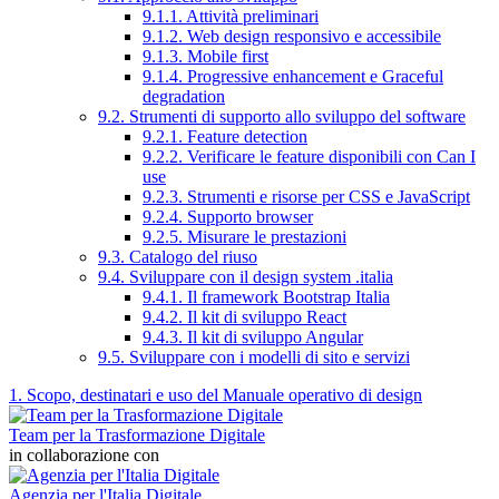
9.1.1. Attività preliminari
9.1.2. Web design responsivo e accessibile
9.1.3. Mobile first
9.1.4. Progressive enhancement e Graceful
degradation
9.2. Strumenti di supporto allo sviluppo del software
9.2.1. Feature detection
9.2.2. Verificare le feature disponibili con Can I
use
9.2.3. Strumenti e risorse per CSS e JavaScript
9.2.4. Supporto browser
9.2.5. Misurare le prestazioni
9.3. Catalogo del riuso
9.4. Sviluppare con il design system .italia
9.4.1. Il framework Bootstrap Italia
9.4.2. Il kit di sviluppo React
9.4.3. Il kit di sviluppo Angular
9.5. Sviluppare con i modelli di sito e servizi
1. Scopo, destinatari e uso del Manuale operativo di design
Team per la Trasformazione Digitale
in collaborazione con
Agenzia per l'Italia Digitale