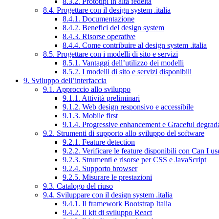
8.3.2. Prototipi in alta fedeltà
8.4. Progettare con il design system .italia
8.4.1. Documentazione
8.4.2. Benefici del design system
8.4.3. Risorse operative
8.4.4. Come contribuire al design system .italia
8.5. Progettare con i modelli di sito e servizi
8.5.1. Vantaggi dell’utilizzo dei modelli
8.5.2. I modelli di sito e servizi disponibili
9. Sviluppo dell’interfaccia
9.1. Approccio allo sviluppo
9.1.1. Attività preliminari
9.1.2. Web design responsivo e accessibile
9.1.3. Mobile first
9.1.4. Progressive enhancement e Graceful degrad
9.2. Strumenti di supporto allo sviluppo del software
9.2.1. Feature detection
9.2.2. Verificare le feature disponibili con Can I us
9.2.3. Strumenti e risorse per CSS e JavaScript
9.2.4. Supporto browser
9.2.5. Misurare le prestazioni
9.3. Catalogo del riuso
9.4. Sviluppare con il design system .italia
9.4.1. Il framework Bootstrap Italia
9.4.2. Il kit di sviluppo React