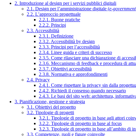
2. Introduzione al design per i servizi pubblici digitali
2.1. Design per l’amministrazione digitale (
e-government
2.2. L’approccio progettuale
2.2.1. Buone pratiche
2.2.2. Principi
2.3. Accessibilità
2.3.1. Definizione
2.3.2. Accessibilità by design
2.3.3. Principi per l’accessibilità
2.3.4. Linee guida e criteri di successo
2.3.5. Come rilasciare una dichiarazione di accessib
2.3.6. Meccanismo di feedback e procedura di attu
2.3.7. Obiettivi accessibilità
2.3.8. Normativa e approfondimenti
2.4. Privacy
2.4.1. Come rispettare la privacy sin dalla progettaz
2.4.2. Richiedi il consenso quando necessario
2.4.3. Le basi del sito web: architettura, informati
3. Pianificazione, gestione e strategia
3.1. Obiettivi del progetto
3.2. Tipologie di progetti
3.2.1. Tipologie di progetto in base agli attori coinv
3.2.2. Tipologie di progetto in base al focus
3.2.3. Tipologie di progetto in base all’ambito di i
3.3. Competenze, ruoli e figure coinvolte