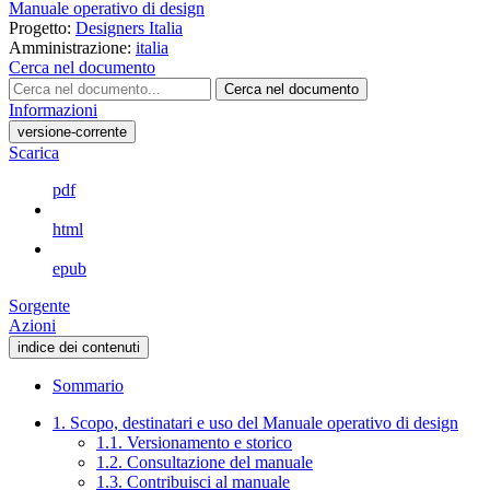
Manuale operativo di design
Progetto:
Designers Italia
Amministrazione:
italia
Cerca nel documento
Cerca nel documento
Informazioni
versione-corrente
Scarica
pdf
html
epub
Sorgente
Azioni
indice dei contenuti
Sommario
1. Scopo, destinatari e uso del Manuale operativo di design
1.1. Versionamento e storico
1.2. Consultazione del manuale
1.3. Contribuisci al manuale