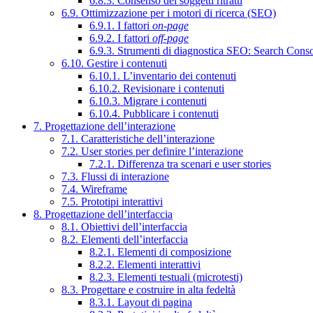
6.8.3. Consenso dei soggetti ritratti
6.9. Ottimizzazione per i motori di ricerca (SEO)
6.9.1. I fattori
on-page
6.9.2. I fattori
off-page
6.9.3. Strumenti di diagnostica SEO: Search Cons
6.10. Gestire i contenuti
6.10.1. L’inventario dei contenuti
6.10.2. Revisionare i contenuti
6.10.3. Migrare i contenuti
6.10.4. Pubblicare i contenuti
7. Progettazione dell’interazione
7.1. Caratteristiche dell’interazione
7.2. User stories per definire l’interazione
7.2.1. Differenza tra scenari e user stories
7.3. Flussi di interazione
7.4. Wireframe
7.5. Prototipi interattivi
8. Progettazione dell’interfaccia
8.1. Obiettivi dell’interfaccia
8.2. Elementi dell’interfaccia
8.2.1. Elementi di composizione
8.2.2. Elementi interattivi
8.2.3. Elementi testuali (microtesti)
8.3. Progettare e costruire in alta fedeltà
8.3.1. Layout di pagina