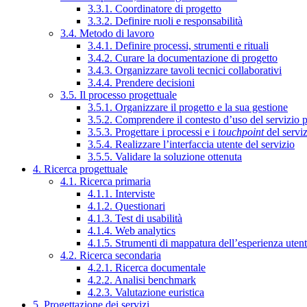
3.3.1. Coordinatore di progetto
3.3.2. Definire ruoli e responsabilità
3.4. Metodo di lavoro
3.4.1. Definire processi, strumenti e rituali
3.4.2. Curare la documentazione di progetto
3.4.3. Organizzare tavoli tecnici collaborativi
3.4.4. Prendere decisioni
3.5. Il processo progettuale
3.5.1. Organizzare il progetto e la sua gestione
3.5.2. Comprendere il contesto d’uso del servizio 
3.5.3. Progettare i processi e i
touchpoint
del servi
3.5.4. Realizzare l’interfaccia utente del servizio
3.5.5. Validare la soluzione ottenuta
4. Ricerca progettuale
4.1. Ricerca primaria
4.1.1. Interviste
4.1.2. Questionari
4.1.3. Test di usabilità
4.1.4. Web analytics
4.1.5. Strumenti di mappatura dell’esperienza uten
4.2. Ricerca secondaria
4.2.1. Ricerca documentale
4.2.2. Analisi benchmark
4.2.3. Valutazione euristica
5. Progettazione dei servizi