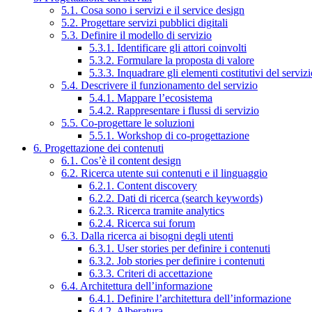
5.1. Cosa sono i servizi e il service design
5.2. Progettare servizi pubblici digitali
5.3. Definire il modello di servizio
5.3.1. Identificare gli attori coinvolti
5.3.2. Formulare la proposta di valore
5.3.3. Inquadrare gli elementi costitutivi del serviz
5.4. Descrivere il funzionamento del servizio
5.4.1. Mappare l’ecosistema
5.4.2. Rappresentare i flussi di servizio
5.5. Co-progettare le soluzioni
5.5.1. Workshop di co-progettazione
6. Progettazione dei contenuti
6.1. Cos’è il content design
6.2. Ricerca utente sui contenuti e il linguaggio
6.2.1. Content discovery
6.2.2. Dati di ricerca (search keywords)
6.2.3. Ricerca tramite analytics
6.2.4. Ricerca sui forum
6.3. Dalla ricerca ai bisogni degli utenti
6.3.1. User stories per definire i contenuti
6.3.2. Job stories per definire i contenuti
6.3.3. Criteri di accettazione
6.4. Architettura dell’informazione
6.4.1. Definire l’architettura dell’informazione
6.4.2. Alberatura