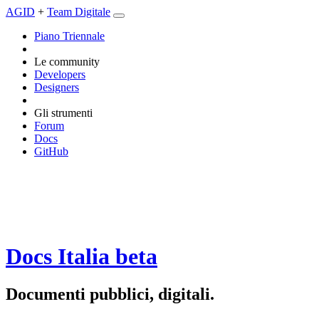
AGID
+
Team Digitale
Piano Triennale
Le community
Developers
Designers
Gli strumenti
Forum
Docs
GitHub
Docs Italia
beta
Documenti pubblici, digitali.