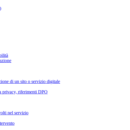
)
ilità
azione
ione di un sito o servizio digitale
va privacy, riferimenti DPO
olti nel servizio
ntervento