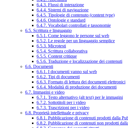
6.4.3. Flussi di interazione
6.4.4. Sistemi di navigazione
6.4.5. Tipologie di contenuto (content type)
6.4.6. Ontologie e standard
6.4.7. Vocabolari controllati e tassonomie
6.5. Scrittura e linguaggio
6.5.1. Come leggono le persone sul web
6.5.2. Le regole per un linguaggio semplice
6.5.3. Microtesti
6.5.4. Scrittura collaborativa
6.5.5. Content critique
6.5.6. Traduzione e localizzazione dei contenuti
6.6. Documenti
6.6.1. I documenti vanno sul web
6.6.2. Tipi di documenti
6.6.3. Formato di lettura dei documenti elettronici
6.6.4. Modalità di produzione dei documenti
6.7. Immagini e video
6.7.1. Testo alternativo (alt text) per le immagini
6.7.2. Sottotitoli per i video
6.7.3. Trascrizioni per i video
6.8. Proprietà intellettuale e privacy
6.8.1. Pubblicazione di contenuti prodotti dalla P
6.8.2. Pubblicazione di contenuti non prodotti dal