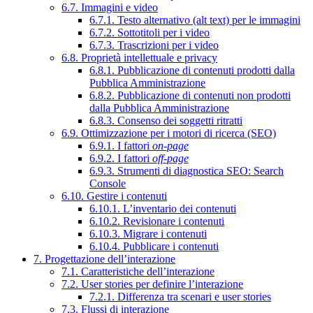
6.7. Immagini e video
6.7.1. Testo alternativo (alt text) per le immagini
6.7.2. Sottotitoli per i video
6.7.3. Trascrizioni per i video
6.8. Proprietà intellettuale e privacy
6.8.1. Pubblicazione di contenuti prodotti dalla
Pubblica Amministrazione
6.8.2. Pubblicazione di contenuti non prodotti
dalla Pubblica Amministrazione
6.8.3. Consenso dei soggetti ritratti
6.9. Ottimizzazione per i motori di ricerca (SEO)
6.9.1. I fattori
on-page
6.9.2. I fattori
off-page
6.9.3. Strumenti di diagnostica SEO: Search
Console
6.10. Gestire i contenuti
6.10.1. L’inventario dei contenuti
6.10.2. Revisionare i contenuti
6.10.3. Migrare i contenuti
6.10.4. Pubblicare i contenuti
7. Progettazione dell’interazione
7.1. Caratteristiche dell’interazione
7.2. User stories per definire l’interazione
7.2.1. Differenza tra scenari e user stories
7.3. Flussi di interazione