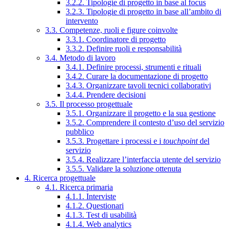
3.2.2. Tipologie di progetto in base al focus
3.2.3. Tipologie di progetto in base all’ambito di
intervento
3.3. Competenze, ruoli e figure coinvolte
3.3.1. Coordinatore di progetto
3.3.2. Definire ruoli e responsabilità
3.4. Metodo di lavoro
3.4.1. Definire processi, strumenti e rituali
3.4.2. Curare la documentazione di progetto
3.4.3. Organizzare tavoli tecnici collaborativi
3.4.4. Prendere decisioni
3.5. Il processo progettuale
3.5.1. Organizzare il progetto e la sua gestione
3.5.2. Comprendere il contesto d’uso del servizio
pubblico
3.5.3. Progettare i processi e i
touchpoint
del
servizio
3.5.4. Realizzare l’interfaccia utente del servizio
3.5.5. Validare la soluzione ottenuta
4. Ricerca progettuale
4.1. Ricerca primaria
4.1.1. Interviste
4.1.2. Questionari
4.1.3. Test di usabilità
4.1.4. Web analytics