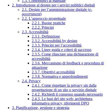
1.3. Contribuisci al manuale
2. Introduzione al design per i servizi pubblici digitali
2.1. Design per l’amministrazione digitale (
e-
government
)
2.2. L’approccio progettuale
2.2.1. Buone pratiche
2.2.2. Principi
2.3. Accessibilità
2.3.1. Definizione
2.3.2. Accessibilità by design
2.3.3. Principi per l’accessibilità
2.3.4. Linee guida e criteri di successo
2.3.5. Come rilasciare una dichiarazione di
accessibilità
2.3.6. Meccanismo di feedback e procedura di
attuazione
2.3.7. Obiettivi accessibilità
2.3.8. Normativa e approfondimenti
2.4. Privacy
2.4.1. Come rispettare la privacy sin dalla
progettazione di un sito o servizio digitale
2.4.2. Richiedi il consenso quando necessario
2.4.3. Le basi del sito web: architettura,
informativa privacy, riferimenti DPO
3. Pianificazione, gestione e strategia