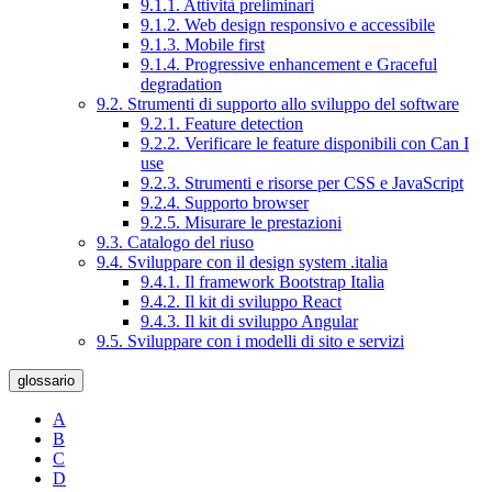
9.1.1. Attività preliminari
9.1.2. Web design responsivo e accessibile
9.1.3. Mobile first
9.1.4. Progressive enhancement e Graceful
degradation
9.2. Strumenti di supporto allo sviluppo del software
9.2.1. Feature detection
9.2.2. Verificare le feature disponibili con Can I
use
9.2.3. Strumenti e risorse per CSS e JavaScript
9.2.4. Supporto browser
9.2.5. Misurare le prestazioni
9.3. Catalogo del riuso
9.4. Sviluppare con il design system .italia
9.4.1. Il framework Bootstrap Italia
9.4.2. Il kit di sviluppo React
9.4.3. Il kit di sviluppo Angular
9.5. Sviluppare con i modelli di sito e servizi
glossario
A
B
C
D