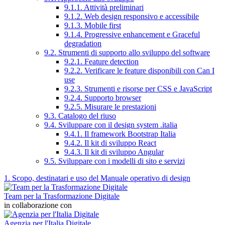
9.1.1. Attività preliminari
9.1.2. Web design responsivo e accessibile
9.1.3. Mobile first
9.1.4. Progressive enhancement e Graceful
degradation
9.2. Strumenti di supporto allo sviluppo del software
9.2.1. Feature detection
9.2.2. Verificare le feature disponibili con Can I
use
9.2.3. Strumenti e risorse per CSS e JavaScript
9.2.4. Supporto browser
9.2.5. Misurare le prestazioni
9.3. Catalogo del riuso
9.4. Sviluppare con il design system .italia
9.4.1. Il framework Bootstrap Italia
9.4.2. Il kit di sviluppo React
9.4.3. Il kit di sviluppo Angular
9.5. Sviluppare con i modelli di sito e servizi
1. Scopo, destinatari e uso del Manuale operativo di design
Team per la Trasformazione Digitale
in collaborazione con
Agenzia per l'Italia Digitale