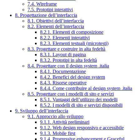
7.4. Wireframe
7.5. Prototipi interattivi
8. Progettazione dell’interfaccia
8.1. Obiettivi dell’interfaccia
8.2. Elementi dell’interfaccia
8.2.1. Elementi di composizione
8.2.2. Elementi interattivi
8.2.3. Elementi testuali (microtesti)
8.3. Progettare e costruire in alta fedeltà
8.3.1. Layout di pagina
8.3.2. Prototipi in alta fedeltà
8.4. Progettare con il design system .italia
8.4.1. Documentazione
8.4.2. Benefici del design system
8.4.3. Risorse operative
8.4.4. Come contribuire al design system .italia
8.5. Progettare con i modelli di sito e servizi
8.5.1. Vantaggi dell’utilizzo dei modelli
8.5.2. I modelli di sito e servizi disponibili
9. Sviluppo dell’interfaccia
9.1. Approccio allo sviluppo
9.1.1. Attività preliminari
9.1.2. Web design responsivo e accessibile
9.1.3. Mobile first
9.1.4. Progressive enhancement e Graceful