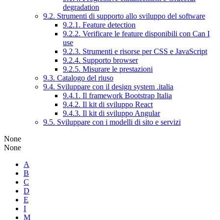
degradation
9.2. Strumenti di supporto allo sviluppo del software
9.2.1. Feature detection
9.2.2. Verificare le feature disponibili con Can I
use
9.2.3. Strumenti e risorse per CSS e JavaScript
9.2.4. Supporto browser
9.2.5. Misurare le prestazioni
9.3. Catalogo del riuso
9.4. Sviluppare con il design system .italia
9.4.1. Il framework Bootstrap Italia
9.4.2. Il kit di sviluppo React
9.4.3. Il kit di sviluppo Angular
9.5. Sviluppare con i modelli di sito e servizi
None
None
A
B
C
D
E
I
M