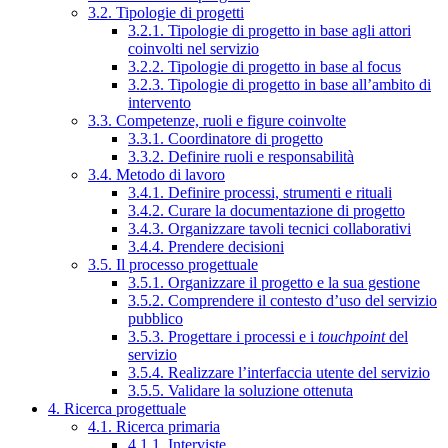
3.2. Tipologie di progetti
3.2.1. Tipologie di progetto in base agli attori
coinvolti nel servizio
3.2.2. Tipologie di progetto in base al focus
3.2.3. Tipologie di progetto in base all’ambito di
intervento
3.3. Competenze, ruoli e figure coinvolte
3.3.1. Coordinatore di progetto
3.3.2. Definire ruoli e responsabilità
3.4. Metodo di lavoro
3.4.1. Definire processi, strumenti e rituali
3.4.2. Curare la documentazione di progetto
3.4.3. Organizzare tavoli tecnici collaborativi
3.4.4. Prendere decisioni
3.5. Il processo progettuale
3.5.1. Organizzare il progetto e la sua gestione
3.5.2. Comprendere il contesto d’uso del servizio
pubblico
3.5.3. Progettare i processi e i
touchpoint
del
servizio
3.5.4. Realizzare l’interfaccia utente del servizio
3.5.5. Validare la soluzione ottenuta
4. Ricerca progettuale
4.1. Ricerca primaria
4.1.1. Interviste