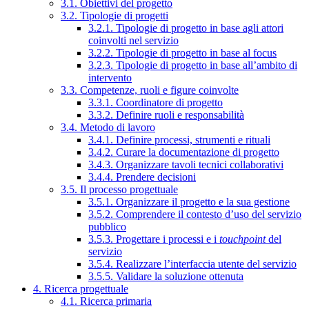
3.1. Obiettivi del progetto
3.2. Tipologie di progetti
3.2.1. Tipologie di progetto in base agli attori
coinvolti nel servizio
3.2.2. Tipologie di progetto in base al focus
3.2.3. Tipologie di progetto in base all’ambito di
intervento
3.3. Competenze, ruoli e figure coinvolte
3.3.1. Coordinatore di progetto
3.3.2. Definire ruoli e responsabilità
3.4. Metodo di lavoro
3.4.1. Definire processi, strumenti e rituali
3.4.2. Curare la documentazione di progetto
3.4.3. Organizzare tavoli tecnici collaborativi
3.4.4. Prendere decisioni
3.5. Il processo progettuale
3.5.1. Organizzare il progetto e la sua gestione
3.5.2. Comprendere il contesto d’uso del servizio
pubblico
3.5.3. Progettare i processi e i
touchpoint
del
servizio
3.5.4. Realizzare l’interfaccia utente del servizio
3.5.5. Validare la soluzione ottenuta
4. Ricerca progettuale
4.1. Ricerca primaria