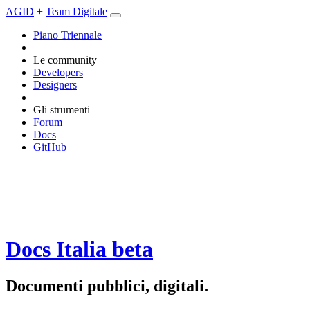
AGID
+
Team Digitale
Piano Triennale
Le community
Developers
Designers
Gli strumenti
Forum
Docs
GitHub
Docs Italia
beta
Documenti pubblici, digitali.