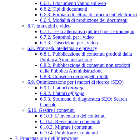
6.6.1. I documenti vanno sul web
6.6.2. Tipi di documenti
6.6.3. Formato di lettura dei documenti elettronici
6.6.4. Modalità di produzione dei documenti
6.7. Immagini e video
6.7.1. Testo alternativo (alt text) per le immagini
6.7.2. Sottotitoli per i video
6.7.3. Trascrizioni per i video
6.8. Proprietà intellettuale e privacy
6.8.1. Pubblicazione di contenuti prodotti dalla
Pubblica Amministrazione
6.8.2. Pubblicazione di contenuti non prodotti
dalla Pubblica Amministrazione
6.8.3. Consenso dei soggetti ritratti
6.9. Ottimizzazione per i motori di ricerca (SEO)
6.9.1. I fattori
on-page
6.9.2. I fattori
off-page
6.9.3. Strumenti di diagnostica SEO: Search
Console
6.10. Gestire i contenuti
6.10.1. L’inventario dei contenuti
6.10.2. Revisionare i contenuti
6.10.3. Migrare i contenuti
6.10.4. Pubblicare i contenuti
7. Progettazione dell’interazione