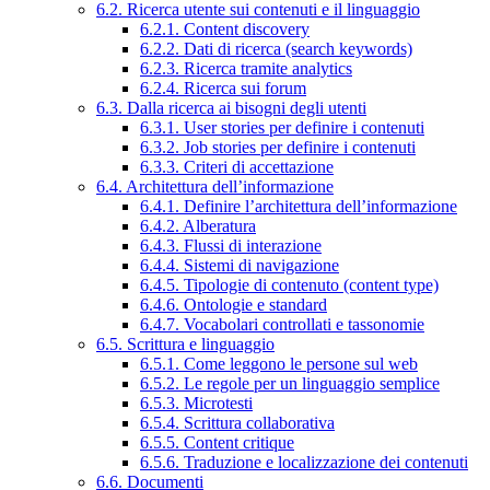
6.2. Ricerca utente sui contenuti e il linguaggio
6.2.1. Content discovery
6.2.2. Dati di ricerca (search keywords)
6.2.3. Ricerca tramite analytics
6.2.4. Ricerca sui forum
6.3. Dalla ricerca ai bisogni degli utenti
6.3.1. User stories per definire i contenuti
6.3.2. Job stories per definire i contenuti
6.3.3. Criteri di accettazione
6.4. Architettura dell’informazione
6.4.1. Definire l’architettura dell’informazione
6.4.2. Alberatura
6.4.3. Flussi di interazione
6.4.4. Sistemi di navigazione
6.4.5. Tipologie di contenuto (content type)
6.4.6. Ontologie e standard
6.4.7. Vocabolari controllati e tassonomie
6.5. Scrittura e linguaggio
6.5.1. Come leggono le persone sul web
6.5.2. Le regole per un linguaggio semplice
6.5.3. Microtesti
6.5.4. Scrittura collaborativa
6.5.5. Content critique
6.5.6. Traduzione e localizzazione dei contenuti
6.6. Documenti