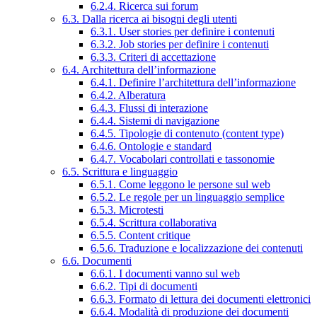
6.2.4. Ricerca sui forum
6.3. Dalla ricerca ai bisogni degli utenti
6.3.1. User stories per definire i contenuti
6.3.2. Job stories per definire i contenuti
6.3.3. Criteri di accettazione
6.4. Architettura dell’informazione
6.4.1. Definire l’architettura dell’informazione
6.4.2. Alberatura
6.4.3. Flussi di interazione
6.4.4. Sistemi di navigazione
6.4.5. Tipologie di contenuto (content type)
6.4.6. Ontologie e standard
6.4.7. Vocabolari controllati e tassonomie
6.5. Scrittura e linguaggio
6.5.1. Come leggono le persone sul web
6.5.2. Le regole per un linguaggio semplice
6.5.3. Microtesti
6.5.4. Scrittura collaborativa
6.5.5. Content critique
6.5.6. Traduzione e localizzazione dei contenuti
6.6. Documenti
6.6.1. I documenti vanno sul web
6.6.2. Tipi di documenti
6.6.3. Formato di lettura dei documenti elettronici
6.6.4. Modalità di produzione dei documenti