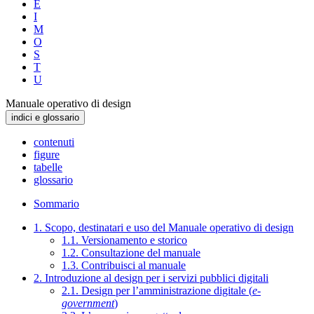
E
I
M
O
S
T
U
Manuale operativo di design
indici e glossario
contenuti
figure
tabelle
glossario
Sommario
1. Scopo, destinatari e uso del Manuale operativo di design
1.1. Versionamento e storico
1.2. Consultazione del manuale
1.3. Contribuisci al manuale
2. Introduzione al design per i servizi pubblici digitali
2.1. Design per l’amministrazione digitale (
e-
government
)