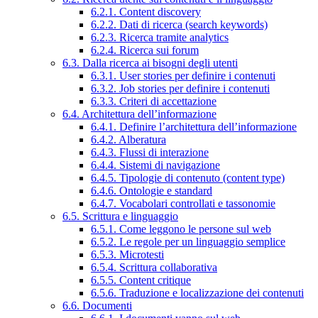
6.2.1. Content discovery
6.2.2. Dati di ricerca (search keywords)
6.2.3. Ricerca tramite analytics
6.2.4. Ricerca sui forum
6.3. Dalla ricerca ai bisogni degli utenti
6.3.1. User stories per definire i contenuti
6.3.2. Job stories per definire i contenuti
6.3.3. Criteri di accettazione
6.4. Architettura dell’informazione
6.4.1. Definire l’architettura dell’informazione
6.4.2. Alberatura
6.4.3. Flussi di interazione
6.4.4. Sistemi di navigazione
6.4.5. Tipologie di contenuto (content type)
6.4.6. Ontologie e standard
6.4.7. Vocabolari controllati e tassonomie
6.5. Scrittura e linguaggio
6.5.1. Come leggono le persone sul web
6.5.2. Le regole per un linguaggio semplice
6.5.3. Microtesti
6.5.4. Scrittura collaborativa
6.5.5. Content critique
6.5.6. Traduzione e localizzazione dei contenuti
6.6. Documenti