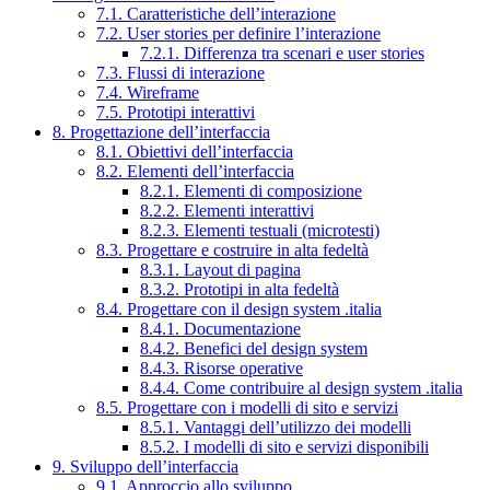
7.1. Caratteristiche dell’interazione
7.2. User stories per definire l’interazione
7.2.1. Differenza tra scenari e user stories
7.3. Flussi di interazione
7.4. Wireframe
7.5. Prototipi interattivi
8. Progettazione dell’interfaccia
8.1. Obiettivi dell’interfaccia
8.2. Elementi dell’interfaccia
8.2.1. Elementi di composizione
8.2.2. Elementi interattivi
8.2.3. Elementi testuali (microtesti)
8.3. Progettare e costruire in alta fedeltà
8.3.1. Layout di pagina
8.3.2. Prototipi in alta fedeltà
8.4. Progettare con il design system .italia
8.4.1. Documentazione
8.4.2. Benefici del design system
8.4.3. Risorse operative
8.4.4. Come contribuire al design system .italia
8.5. Progettare con i modelli di sito e servizi
8.5.1. Vantaggi dell’utilizzo dei modelli
8.5.2. I modelli di sito e servizi disponibili
9. Sviluppo dell’interfaccia
9.1. Approccio allo sviluppo