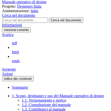
Manuale operativo di design
Progetto:
Designers Italia
Amministrazione:
italia
Cerca nel documento
Cerca nel documento
Informazioni
versione-corrente
Scarica
pdf
html
epub
Sorgente
Azioni
indice dei contenuti
Sommario
1. Scopo, destinatari e uso del Manuale operativo di design
1.1. Versionamento e storico
1.2. Consultazione del manuale
1.3. Contribuisci al manuale