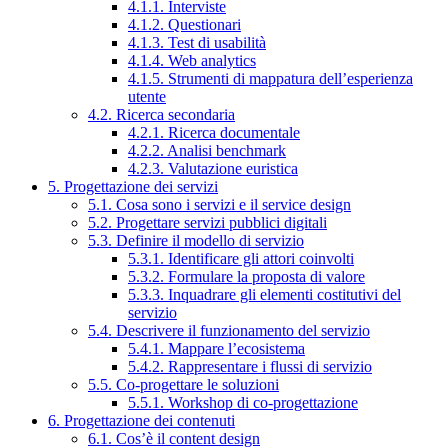
4.1.1. Interviste
4.1.2. Questionari
4.1.3. Test di usabilità
4.1.4. Web analytics
4.1.5. Strumenti di mappatura dell’esperienza
utente
4.2. Ricerca secondaria
4.2.1. Ricerca documentale
4.2.2. Analisi benchmark
4.2.3. Valutazione euristica
5. Progettazione dei servizi
5.1. Cosa sono i servizi e il service design
5.2. Progettare servizi pubblici digitali
5.3. Definire il modello di servizio
5.3.1. Identificare gli attori coinvolti
5.3.2. Formulare la proposta di valore
5.3.3. Inquadrare gli elementi costitutivi del
servizio
5.4. Descrivere il funzionamento del servizio
5.4.1. Mappare l’ecosistema
5.4.2. Rappresentare i flussi di servizio
5.5. Co-progettare le soluzioni
5.5.1. Workshop di co-progettazione
6. Progettazione dei contenuti
6.1. Cos’è il content design