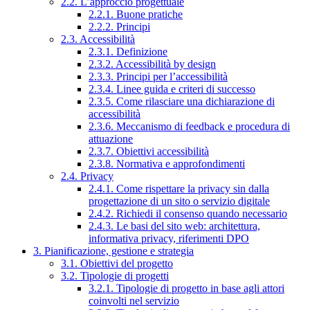
2.2. L’approccio progettuale
2.2.1. Buone pratiche
2.2.2. Principi
2.3. Accessibilità
2.3.1. Definizione
2.3.2. Accessibilità by design
2.3.3. Principi per l’accessibilità
2.3.4. Linee guida e criteri di successo
2.3.5. Come rilasciare una dichiarazione di
accessibilità
2.3.6. Meccanismo di feedback e procedura di
attuazione
2.3.7. Obiettivi accessibilità
2.3.8. Normativa e approfondimenti
2.4. Privacy
2.4.1. Come rispettare la privacy sin dalla
progettazione di un sito o servizio digitale
2.4.2. Richiedi il consenso quando necessario
2.4.3. Le basi del sito web: architettura,
informativa privacy, riferimenti DPO
3. Pianificazione, gestione e strategia
3.1. Obiettivi del progetto
3.2. Tipologie di progetti
3.2.1. Tipologie di progetto in base agli attori
coinvolti nel servizio