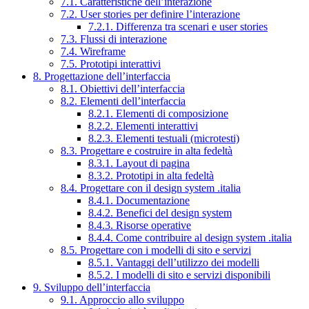
7.1. Caratteristiche dell’interazione
7.2. User stories per definire l’interazione
7.2.1. Differenza tra scenari e user stories
7.3. Flussi di interazione
7.4. Wireframe
7.5. Prototipi interattivi
8. Progettazione dell’interfaccia
8.1. Obiettivi dell’interfaccia
8.2. Elementi dell’interfaccia
8.2.1. Elementi di composizione
8.2.2. Elementi interattivi
8.2.3. Elementi testuali (microtesti)
8.3. Progettare e costruire in alta fedeltà
8.3.1. Layout di pagina
8.3.2. Prototipi in alta fedeltà
8.4. Progettare con il design system .italia
8.4.1. Documentazione
8.4.2. Benefici del design system
8.4.3. Risorse operative
8.4.4. Come contribuire al design system .italia
8.5. Progettare con i modelli di sito e servizi
8.5.1. Vantaggi dell’utilizzo dei modelli
8.5.2. I modelli di sito e servizi disponibili
9. Sviluppo dell’interfaccia
9.1. Approccio allo sviluppo