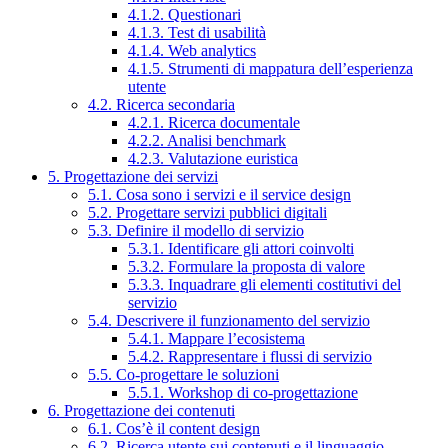
4.1.2. Questionari
4.1.3. Test di usabilità
4.1.4. Web analytics
4.1.5. Strumenti di mappatura dell’esperienza
utente
4.2. Ricerca secondaria
4.2.1. Ricerca documentale
4.2.2. Analisi benchmark
4.2.3. Valutazione euristica
5. Progettazione dei servizi
5.1. Cosa sono i servizi e il service design
5.2. Progettare servizi pubblici digitali
5.3. Definire il modello di servizio
5.3.1. Identificare gli attori coinvolti
5.3.2. Formulare la proposta di valore
5.3.3. Inquadrare gli elementi costitutivi del
servizio
5.4. Descrivere il funzionamento del servizio
5.4.1. Mappare l’ecosistema
5.4.2. Rappresentare i flussi di servizio
5.5. Co-progettare le soluzioni
5.5.1. Workshop di co-progettazione
6. Progettazione dei contenuti
6.1. Cos’è il content design
6.2. Ricerca utente sui contenuti e il linguaggio