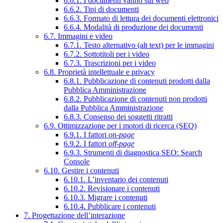
6.6.1. I documenti vanno sul web
6.6.2. Tipi di documenti
6.6.3. Formato di lettura dei documenti elettronici
6.6.4. Modalità di produzione dei documenti
6.7. Immagini e video
6.7.1. Testo alternativo (alt text) per le immagini
6.7.2. Sottotitoli per i video
6.7.3. Trascrizioni per i video
6.8. Proprietà intellettuale e privacy
6.8.1. Pubblicazione di contenuti prodotti dalla
Pubblica Amministrazione
6.8.2. Pubblicazione di contenuti non prodotti
dalla Pubblica Amministrazione
6.8.3. Consenso dei soggetti ritratti
6.9. Ottimizzazione per i motori di ricerca (SEO)
6.9.1. I fattori
on-page
6.9.2. I fattori
off-page
6.9.3. Strumenti di diagnostica SEO: Search
Console
6.10. Gestire i contenuti
6.10.1. L’inventario dei contenuti
6.10.2. Revisionare i contenuti
6.10.3. Migrare i contenuti
6.10.4. Pubblicare i contenuti
7. Progettazione dell’interazione