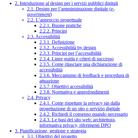
2. Introduzione al design per i servizi pubblici digitali
2.1. Design per l’amministrazione digitale (
e-
government
)
2.2. L’approccio progettuale
2.2.1. Buone pratiche
2.2.2. Principi
2.3. Accessibilità
2.3.1. Definizione
2.3.2. Accessibilità by design
2.3.3. Principi per l’accessibilità
2.3.4. Linee guida e criteri di successo
2.3.5. Come rilasciare una dichiarazione di
accessibilità
2.3.6. Meccanismo di feedback e procedura di
attuazione
2.3.7. Obiettivi accessibilità
2.3.8. Normativa e approfondimenti
2.4. Privacy
2.4.1. Come rispettare la privacy sin dalla
progettazione di un sito o servizio digitale
2.4.2. Richiedi il consenso quando necessario
2.4.3. Le basi del sito web: architettura,
informativa privacy, riferimenti DPO
3. Pianificazione, gestione e strategia
3.1. Obiettivi del progetto