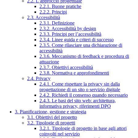
2.2. L’approccio progettuale
2.2.1. Buone pratiche
2.2.2. Principi
2.3. Accessibilità
2.3.1. Definizione
2.3.2. Accessibilità by design
2.3.3. Principi per l’accessibilità
2.3.4. Linee guida e criteri di successo
2.3.5. Come rilasciare una dichiarazione di
accessibilità
2.3.6. Meccanismo di feedback e procedura di
attuazione
2.3.7. Obiettivi accessibilità
2.3.8. Normativa e approfondimenti
2.4. Privacy
2.4.1. Come rispettare la privacy sin dalla
progettazione di un sito o servizio digitale
2.4.2. Richiedi il consenso quando necessario
2.4.3. Le basi del sito web: architettura,
informativa privacy, riferimenti DPO
3. Pianificazione, gestione e strategia
3.1. Obiettivi del progetto
3.2. Tipologie di progetti
3.2.1. Tipologie di progetto in base agli attori
coinvolti nel servizio