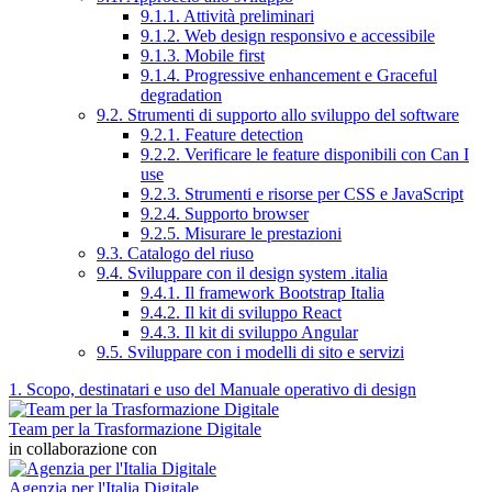
9.1.1. Attività preliminari
9.1.2. Web design responsivo e accessibile
9.1.3. Mobile first
9.1.4. Progressive enhancement e Graceful
degradation
9.2. Strumenti di supporto allo sviluppo del software
9.2.1. Feature detection
9.2.2. Verificare le feature disponibili con Can I
use
9.2.3. Strumenti e risorse per CSS e JavaScript
9.2.4. Supporto browser
9.2.5. Misurare le prestazioni
9.3. Catalogo del riuso
9.4. Sviluppare con il design system .italia
9.4.1. Il framework Bootstrap Italia
9.4.2. Il kit di sviluppo React
9.4.3. Il kit di sviluppo Angular
9.5. Sviluppare con i modelli di sito e servizi
1. Scopo, destinatari e uso del Manuale operativo di design
Team per la Trasformazione Digitale
in collaborazione con
Agenzia per l'Italia Digitale