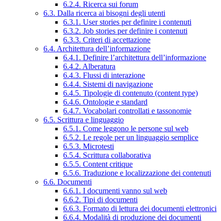
6.2.4. Ricerca sui forum
6.3. Dalla ricerca ai bisogni degli utenti
6.3.1. User stories per definire i contenuti
6.3.2. Job stories per definire i contenuti
6.3.3. Criteri di accettazione
6.4. Architettura dell’informazione
6.4.1. Definire l’architettura dell’informazione
6.4.2. Alberatura
6.4.3. Flussi di interazione
6.4.4. Sistemi di navigazione
6.4.5. Tipologie di contenuto (content type)
6.4.6. Ontologie e standard
6.4.7. Vocabolari controllati e tassonomie
6.5. Scrittura e linguaggio
6.5.1. Come leggono le persone sul web
6.5.2. Le regole per un linguaggio semplice
6.5.3. Microtesti
6.5.4. Scrittura collaborativa
6.5.5. Content critique
6.5.6. Traduzione e localizzazione dei contenuti
6.6. Documenti
6.6.1. I documenti vanno sul web
6.6.2. Tipi di documenti
6.6.3. Formato di lettura dei documenti elettronici
6.6.4. Modalità di produzione dei documenti