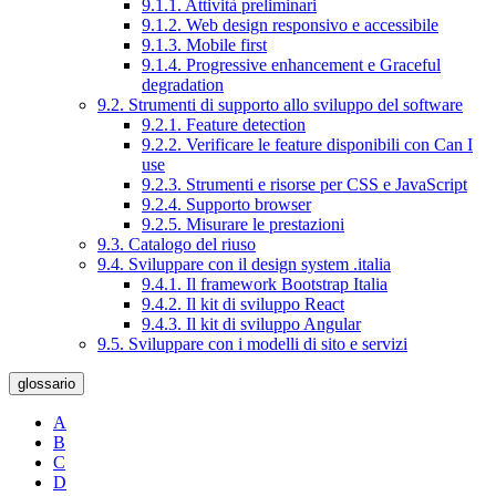
9.1.1. Attività preliminari
9.1.2. Web design responsivo e accessibile
9.1.3. Mobile first
9.1.4. Progressive enhancement e Graceful
degradation
9.2. Strumenti di supporto allo sviluppo del software
9.2.1. Feature detection
9.2.2. Verificare le feature disponibili con Can I
use
9.2.3. Strumenti e risorse per CSS e JavaScript
9.2.4. Supporto browser
9.2.5. Misurare le prestazioni
9.3. Catalogo del riuso
9.4. Sviluppare con il design system .italia
9.4.1. Il framework Bootstrap Italia
9.4.2. Il kit di sviluppo React
9.4.3. Il kit di sviluppo Angular
9.5. Sviluppare con i modelli di sito e servizi
glossario
A
B
C
D