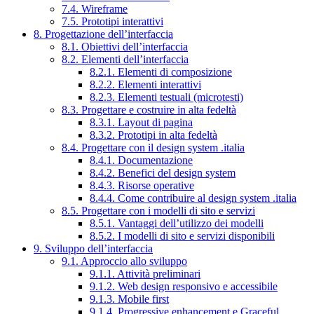
7.4. Wireframe
7.5. Prototipi interattivi
8. Progettazione dell’interfaccia
8.1. Obiettivi dell’interfaccia
8.2. Elementi dell’interfaccia
8.2.1. Elementi di composizione
8.2.2. Elementi interattivi
8.2.3. Elementi testuali (microtesti)
8.3. Progettare e costruire in alta fedeltà
8.3.1. Layout di pagina
8.3.2. Prototipi in alta fedeltà
8.4. Progettare con il design system .italia
8.4.1. Documentazione
8.4.2. Benefici del design system
8.4.3. Risorse operative
8.4.4. Come contribuire al design system .italia
8.5. Progettare con i modelli di sito e servizi
8.5.1. Vantaggi dell’utilizzo dei modelli
8.5.2. I modelli di sito e servizi disponibili
9. Sviluppo dell’interfaccia
9.1. Approccio allo sviluppo
9.1.1. Attività preliminari
9.1.2. Web design responsivo e accessibile
9.1.3. Mobile first
9.1.4. Progressive enhancement e Graceful