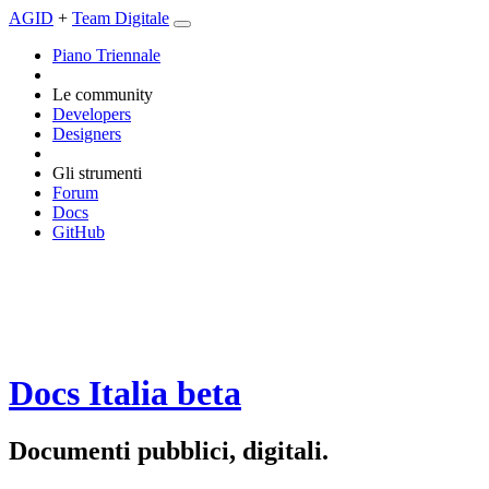
AGID
+
Team Digitale
Piano Triennale
Le community
Developers
Designers
Gli strumenti
Forum
Docs
GitHub
Docs Italia
beta
Documenti pubblici, digitali.