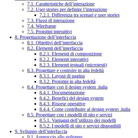
7.1. Caratteristiche dell’interazione
7.2. User stories per definire l’interazione
7.2.1. Differenza tra scenari e user stories
7.3. Flussi di interazione
7.4. Wireframe
7.5. Prototipi interattivi
8. Progettazione dell’interfaccia
8.1. Obiettivi dell’interfaccia
8.2. Elementi dell’interfaccia
8.2.1. Elementi di composizione
8.2.2. Elementi interattivi
8.2.3. Elementi testuali (microtesti)
8.3. Progettare e costruire in alta fedeltà
8.3.1. Layout di pagina
8.3.2. Prototipi in alta fedeltà
8.4. Progettare con il design system .italia
8.4.1. Documentazione
8.4.2. Benefici del design system
8.4.3. Risorse operative
8.4.4. Come contribuire al design system .italia
8.5. Progettare con i modelli di sito e servizi
8.5.1. Vantaggi dell’utilizzo dei modelli
8.5.2. I modelli di sito e servizi disponibili
9. Sviluppo dell’interfaccia
9.1. Approccio allo sviluppo