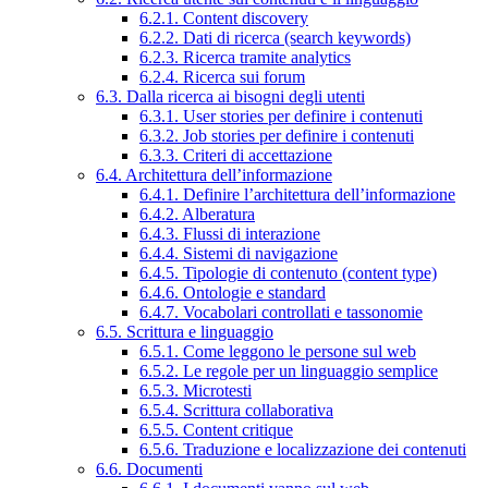
6.2.1. Content discovery
6.2.2. Dati di ricerca (search keywords)
6.2.3. Ricerca tramite analytics
6.2.4. Ricerca sui forum
6.3. Dalla ricerca ai bisogni degli utenti
6.3.1. User stories per definire i contenuti
6.3.2. Job stories per definire i contenuti
6.3.3. Criteri di accettazione
6.4. Architettura dell’informazione
6.4.1. Definire l’architettura dell’informazione
6.4.2. Alberatura
6.4.3. Flussi di interazione
6.4.4. Sistemi di navigazione
6.4.5. Tipologie di contenuto (content type)
6.4.6. Ontologie e standard
6.4.7. Vocabolari controllati e tassonomie
6.5. Scrittura e linguaggio
6.5.1. Come leggono le persone sul web
6.5.2. Le regole per un linguaggio semplice
6.5.3. Microtesti
6.5.4. Scrittura collaborativa
6.5.5. Content critique
6.5.6. Traduzione e localizzazione dei contenuti
6.6. Documenti