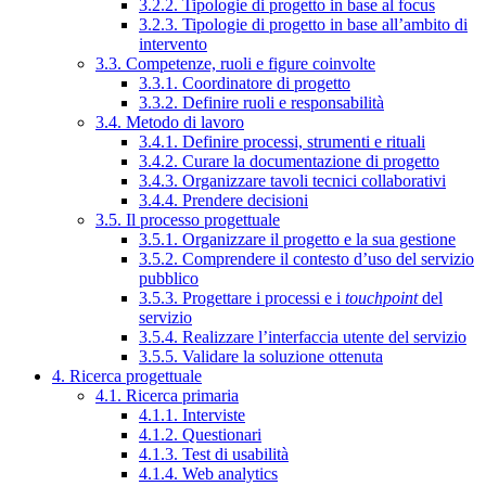
3.2.2. Tipologie di progetto in base al focus
3.2.3. Tipologie di progetto in base all’ambito di
intervento
3.3. Competenze, ruoli e figure coinvolte
3.3.1. Coordinatore di progetto
3.3.2. Definire ruoli e responsabilità
3.4. Metodo di lavoro
3.4.1. Definire processi, strumenti e rituali
3.4.2. Curare la documentazione di progetto
3.4.3. Organizzare tavoli tecnici collaborativi
3.4.4. Prendere decisioni
3.5. Il processo progettuale
3.5.1. Organizzare il progetto e la sua gestione
3.5.2. Comprendere il contesto d’uso del servizio
pubblico
3.5.3. Progettare i processi e i
touchpoint
del
servizio
3.5.4. Realizzare l’interfaccia utente del servizio
3.5.5. Validare la soluzione ottenuta
4. Ricerca progettuale
4.1. Ricerca primaria
4.1.1. Interviste
4.1.2. Questionari
4.1.3. Test di usabilità
4.1.4. Web analytics