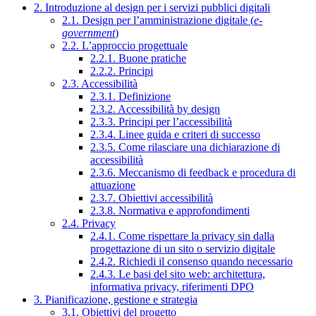
2. Introduzione al design per i servizi pubblici digitali
2.1. Design per l’amministrazione digitale (
e-
government
)
2.2. L’approccio progettuale
2.2.1. Buone pratiche
2.2.2. Principi
2.3. Accessibilità
2.3.1. Definizione
2.3.2. Accessibilità by design
2.3.3. Principi per l’accessibilità
2.3.4. Linee guida e criteri di successo
2.3.5. Come rilasciare una dichiarazione di
accessibilità
2.3.6. Meccanismo di feedback e procedura di
attuazione
2.3.7. Obiettivi accessibilità
2.3.8. Normativa e approfondimenti
2.4. Privacy
2.4.1. Come rispettare la privacy sin dalla
progettazione di un sito o servizio digitale
2.4.2. Richiedi il consenso quando necessario
2.4.3. Le basi del sito web: architettura,
informativa privacy, riferimenti DPO
3. Pianificazione, gestione e strategia
3.1. Obiettivi del progetto