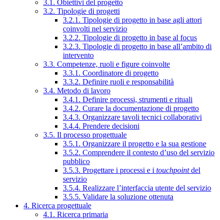
3.1. Obiettivi del progetto
3.2. Tipologie di progetti
3.2.1. Tipologie di progetto in base agli attori
coinvolti nel servizio
3.2.2. Tipologie di progetto in base al focus
3.2.3. Tipologie di progetto in base all’ambito di
intervento
3.3. Competenze, ruoli e figure coinvolte
3.3.1. Coordinatore di progetto
3.3.2. Definire ruoli e responsabilità
3.4. Metodo di lavoro
3.4.1. Definire processi, strumenti e rituali
3.4.2. Curare la documentazione di progetto
3.4.3. Organizzare tavoli tecnici collaborativi
3.4.4. Prendere decisioni
3.5. Il processo progettuale
3.5.1. Organizzare il progetto e la sua gestione
3.5.2. Comprendere il contesto d’uso del servizio
pubblico
3.5.3. Progettare i processi e i
touchpoint
del
servizio
3.5.4. Realizzare l’interfaccia utente del servizio
3.5.5. Validare la soluzione ottenuta
4. Ricerca progettuale
4.1. Ricerca primaria