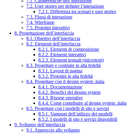
7.1. Caratteristiche dell’interazione
7.2. User stories per definire l’interazione
7.2.1. Differenza tra scenari e user stories
7.3. Flussi di interazione
7.4. Wireframe
7.5. Prototipi interattivi
8. Progettazione dell’interfaccia
8.1. Obiettivi dell’interfaccia
8.2. Elementi dell’interfaccia
8.2.1. Elementi di composizione
8.2.2. Elementi interattivi
8.2.3. Elementi testuali (microtesti)
8.3. Progettare e costruire in alta fedeltà
8.3.1. Layout di pagina
8.3.2. Prototipi in alta fedeltà
8.4. Progettare con il design system .italia
8.4.1. Documentazione
8.4.2. Benefici del design system
8.4.3. Risorse operative
8.4.4. Come contribuire al design system .italia
8.5. Progettare con i modelli di sito e servizi
8.5.1. Vantaggi dell’utilizzo dei modelli
8.5.2. I modelli di sito e servizi disponibili
9. Sviluppo dell’interfaccia
9.1. Approccio allo sviluppo