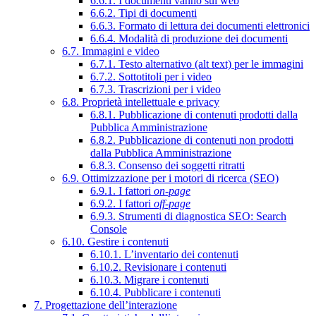
6.6.1. I documenti vanno sul web
6.6.2. Tipi di documenti
6.6.3. Formato di lettura dei documenti elettronici
6.6.4. Modalità di produzione dei documenti
6.7. Immagini e video
6.7.1. Testo alternativo (alt text) per le immagini
6.7.2. Sottotitoli per i video
6.7.3. Trascrizioni per i video
6.8. Proprietà intellettuale e privacy
6.8.1. Pubblicazione di contenuti prodotti dalla
Pubblica Amministrazione
6.8.2. Pubblicazione di contenuti non prodotti
dalla Pubblica Amministrazione
6.8.3. Consenso dei soggetti ritratti
6.9. Ottimizzazione per i motori di ricerca (SEO)
6.9.1. I fattori
on-page
6.9.2. I fattori
off-page
6.9.3. Strumenti di diagnostica SEO: Search
Console
6.10. Gestire i contenuti
6.10.1. L’inventario dei contenuti
6.10.2. Revisionare i contenuti
6.10.3. Migrare i contenuti
6.10.4. Pubblicare i contenuti
7. Progettazione dell’interazione