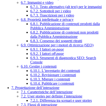
6.7. Immagini e video
6.7.1. Testo alternativo (alt text) per le immagini
6.7.2. Sottotitoli per i video
6.7.3. Trascrizioni per i video
6.8. Proprietà intellettuale e privacy
6.8.1. Pubblicazione di contenuti prodotti dalla
Pubblica Amministrazione
6.8.2. Pubblicazione di contenuti non prodotti
dalla Pubblica Amministrazione
6.8.3. Consenso dei soggetti ritratti
6.9. Ottimizzazione per i motori di ricerca (SEO)
6.9.1. I fattori
on-page
6.9.2. I fattori
off-page
6.9.3. Strumenti di diagnostica SEO: Search
Console
6.10. Gestire i contenuti
6.10.1. L’inventario dei contenuti
6.10.2. Revisionare i contenuti
6.10.3. Migrare i contenuti
6.10.4. Pubblicare i contenuti
7. Progettazione dell’interazione
7.1. Caratteristiche dell’interazione
7.2. User stories per definire l’interazione
7.2.1. Differenza tra scenari e user stories
7.3. Flussi di interazione