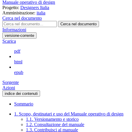
Manuale operativo di design
Progetto:
Designers Italia
Amministrazione:
italia
Cerca nel documento
Cerca nel documento
Informazioni
versione-corrente
Scarica
pdf
html
epub
Sorgente
Azioni
indice dei contenuti
Sommario
1. Scopo, destinatari e uso del Manuale operativo di design
1.1. Versionamento e storico
1.2. Consultazione del manuale
1.3. Contribuisci al manuale