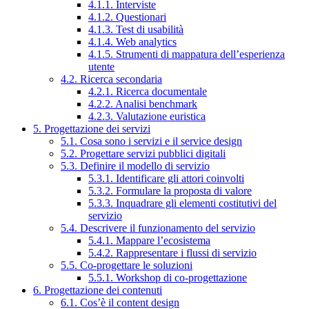
4.1.1. Interviste
4.1.2. Questionari
4.1.3. Test di usabilità
4.1.4. Web analytics
4.1.5. Strumenti di mappatura dell’esperienza
utente
4.2. Ricerca secondaria
4.2.1. Ricerca documentale
4.2.2. Analisi benchmark
4.2.3. Valutazione euristica
5. Progettazione dei servizi
5.1. Cosa sono i servizi e il service design
5.2. Progettare servizi pubblici digitali
5.3. Definire il modello di servizio
5.3.1. Identificare gli attori coinvolti
5.3.2. Formulare la proposta di valore
5.3.3. Inquadrare gli elementi costitutivi del
servizio
5.4. Descrivere il funzionamento del servizio
5.4.1. Mappare l’ecosistema
5.4.2. Rappresentare i flussi di servizio
5.5. Co-progettare le soluzioni
5.5.1. Workshop di co-progettazione
6. Progettazione dei contenuti
6.1. Cos’è il content design