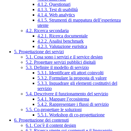
4.1.2. Questionari
4.1.3. Test di usabilità
4.1.4. Web analytics
4.1.5. Strumenti di mappatura dell’esperienza
utente
4.2. Ricerca secondaria
4.2.1. Ricerca documentale
4.2.2. Analisi benchmark
4.2.3. Valutazione euristica
5. Progettazione dei servizi
5.1. Cosa sono i servizi e il service design
5.2. Progettare servizi pubblici digitali
5.3. Definire il modello di servizio
5.3.1. Identificare gli attori coinvolti
5.3.2. Formulare la proposta di valore
5.3.3. Inquadrare gli elementi costitutivi del
servizio
5.4. Descrivere il funzionamento del servizio
5.4.1. Mappare l’ecosistema
5.4.2. Rappresentare i flussi di servizio
5.5. Co-progettare le soluzioni
5.5.1. Workshop di co-progettazione
6. Progettazione dei contenuti
6.1. Cos’è il content design
6.2. Ricerca utente sui contenuti e il linguaggio