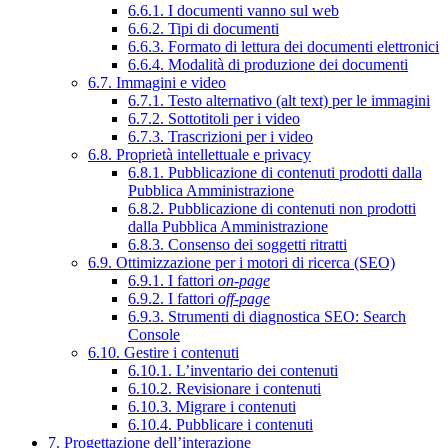
6.6.1. I documenti vanno sul web
6.6.2. Tipi di documenti
6.6.3. Formato di lettura dei documenti elettronici
6.6.4. Modalità di produzione dei documenti
6.7. Immagini e video
6.7.1. Testo alternativo (alt text) per le immagini
6.7.2. Sottotitoli per i video
6.7.3. Trascrizioni per i video
6.8. Proprietà intellettuale e privacy
6.8.1. Pubblicazione di contenuti prodotti dalla
Pubblica Amministrazione
6.8.2. Pubblicazione di contenuti non prodotti
dalla Pubblica Amministrazione
6.8.3. Consenso dei soggetti ritratti
6.9. Ottimizzazione per i motori di ricerca (SEO)
6.9.1. I fattori
on-page
6.9.2. I fattori
off-page
6.9.3. Strumenti di diagnostica SEO: Search
Console
6.10. Gestire i contenuti
6.10.1. L’inventario dei contenuti
6.10.2. Revisionare i contenuti
6.10.3. Migrare i contenuti
6.10.4. Pubblicare i contenuti
7. Progettazione dell’interazione