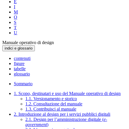
E
I
M
O
S
T
U
Manuale operativo di design
indici e glossario
contenuti
figure
tabelle
glossario
Sommario
1. Scopo, destinatari e uso del Manuale operativo di design
1.1. Versionamento e storico
1.2. Consultazione del manuale
1.3. Contribuisci al manuale
2. Introduzione al design per i servizi pubblici digitali
2.1. Design per l’amministrazione digitale (
e-
government
)