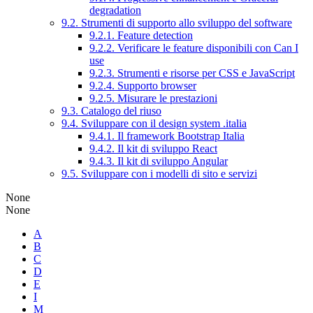
degradation
9.2. Strumenti di supporto allo sviluppo del software
9.2.1. Feature detection
9.2.2. Verificare le feature disponibili con Can I
use
9.2.3. Strumenti e risorse per CSS e JavaScript
9.2.4. Supporto browser
9.2.5. Misurare le prestazioni
9.3. Catalogo del riuso
9.4. Sviluppare con il design system .italia
9.4.1. Il framework Bootstrap Italia
9.4.2. Il kit di sviluppo React
9.4.3. Il kit di sviluppo Angular
9.5. Sviluppare con i modelli di sito e servizi
None
None
A
B
C
D
E
I
M