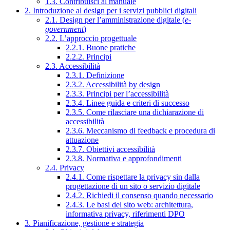
1.3. Contribuisci al manuale
2. Introduzione al design per i servizi pubblici digitali
2.1. Design per l’amministrazione digitale (
e-
government
)
2.2. L’approccio progettuale
2.2.1. Buone pratiche
2.2.2. Principi
2.3. Accessibilità
2.3.1. Definizione
2.3.2. Accessibilità by design
2.3.3. Principi per l’accessibilità
2.3.4. Linee guida e criteri di successo
2.3.5. Come rilasciare una dichiarazione di
accessibilità
2.3.6. Meccanismo di feedback e procedura di
attuazione
2.3.7. Obiettivi accessibilità
2.3.8. Normativa e approfondimenti
2.4. Privacy
2.4.1. Come rispettare la privacy sin dalla
progettazione di un sito o servizio digitale
2.4.2. Richiedi il consenso quando necessario
2.4.3. Le basi del sito web: architettura,
informativa privacy, riferimenti DPO
3. Pianificazione, gestione e strategia