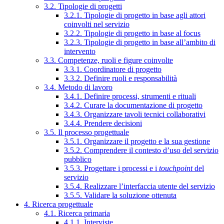
3.2. Tipologie di progetti
3.2.1. Tipologie di progetto in base agli attori
coinvolti nel servizio
3.2.2. Tipologie di progetto in base al focus
3.2.3. Tipologie di progetto in base all’ambito di
intervento
3.3. Competenze, ruoli e figure coinvolte
3.3.1. Coordinatore di progetto
3.3.2. Definire ruoli e responsabilità
3.4. Metodo di lavoro
3.4.1. Definire processi, strumenti e rituali
3.4.2. Curare la documentazione di progetto
3.4.3. Organizzare tavoli tecnici collaborativi
3.4.4. Prendere decisioni
3.5. Il processo progettuale
3.5.1. Organizzare il progetto e la sua gestione
3.5.2. Comprendere il contesto d’uso del servizio
pubblico
3.5.3. Progettare i processi e i
touchpoint
del
servizio
3.5.4. Realizzare l’interfaccia utente del servizio
3.5.5. Validare la soluzione ottenuta
4. Ricerca progettuale
4.1. Ricerca primaria
4.1.1. Interviste