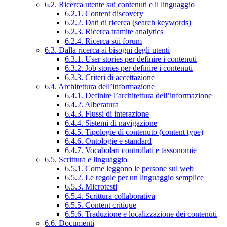
6.2. Ricerca utente sui contenuti e il linguaggio
6.2.1. Content discovery
6.2.2. Dati di ricerca (search keywords)
6.2.3. Ricerca tramite analytics
6.2.4. Ricerca sui forum
6.3. Dalla ricerca ai bisogni degli utenti
6.3.1. User stories per definire i contenuti
6.3.2. Job stories per definire i contenuti
6.3.3. Criteri di accettazione
6.4. Architettura dell’informazione
6.4.1. Definire l’architettura dell’informazione
6.4.2. Alberatura
6.4.3. Flussi di interazione
6.4.4. Sistemi di navigazione
6.4.5. Tipologie di contenuto (content type)
6.4.6. Ontologie e standard
6.4.7. Vocabolari controllati e tassonomie
6.5. Scrittura e linguaggio
6.5.1. Come leggono le persone sul web
6.5.2. Le regole per un linguaggio semplice
6.5.3. Microtesti
6.5.4. Scrittura collaborativa
6.5.5. Content critique
6.5.6. Traduzione e localizzazione dei contenuti
6.6. Documenti