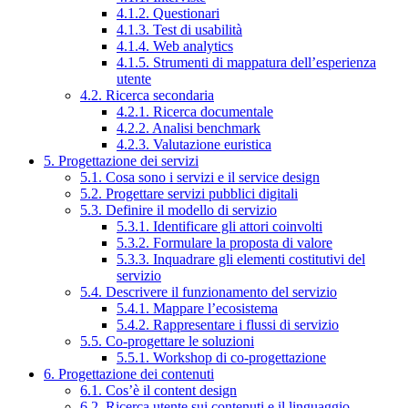
4.1.2. Questionari
4.1.3. Test di usabilità
4.1.4. Web analytics
4.1.5. Strumenti di mappatura dell’esperienza
utente
4.2. Ricerca secondaria
4.2.1. Ricerca documentale
4.2.2. Analisi benchmark
4.2.3. Valutazione euristica
5. Progettazione dei servizi
5.1. Cosa sono i servizi e il service design
5.2. Progettare servizi pubblici digitali
5.3. Definire il modello di servizio
5.3.1. Identificare gli attori coinvolti
5.3.2. Formulare la proposta di valore
5.3.3. Inquadrare gli elementi costitutivi del
servizio
5.4. Descrivere il funzionamento del servizio
5.4.1. Mappare l’ecosistema
5.4.2. Rappresentare i flussi di servizio
5.5. Co-progettare le soluzioni
5.5.1. Workshop di co-progettazione
6. Progettazione dei contenuti
6.1. Cos’è il content design
6.2. Ricerca utente sui contenuti e il linguaggio