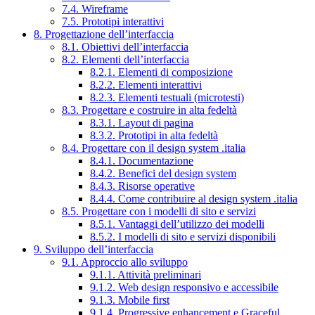
7.4. Wireframe
7.5. Prototipi interattivi
8. Progettazione dell’interfaccia
8.1. Obiettivi dell’interfaccia
8.2. Elementi dell’interfaccia
8.2.1. Elementi di composizione
8.2.2. Elementi interattivi
8.2.3. Elementi testuali (microtesti)
8.3. Progettare e costruire in alta fedeltà
8.3.1. Layout di pagina
8.3.2. Prototipi in alta fedeltà
8.4. Progettare con il design system .italia
8.4.1. Documentazione
8.4.2. Benefici del design system
8.4.3. Risorse operative
8.4.4. Come contribuire al design system .italia
8.5. Progettare con i modelli di sito e servizi
8.5.1. Vantaggi dell’utilizzo dei modelli
8.5.2. I modelli di sito e servizi disponibili
9. Sviluppo dell’interfaccia
9.1. Approccio allo sviluppo
9.1.1. Attività preliminari
9.1.2. Web design responsivo e accessibile
9.1.3. Mobile first
9.1.4. Progressive enhancement e Graceful