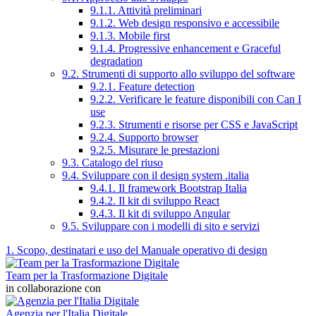
9.1.1. Attività preliminari
9.1.2. Web design responsivo e accessibile
9.1.3. Mobile first
9.1.4. Progressive enhancement e Graceful
degradation
9.2. Strumenti di supporto allo sviluppo del software
9.2.1. Feature detection
9.2.2. Verificare le feature disponibili con Can I
use
9.2.3. Strumenti e risorse per CSS e JavaScript
9.2.4. Supporto browser
9.2.5. Misurare le prestazioni
9.3. Catalogo del riuso
9.4. Sviluppare con il design system .italia
9.4.1. Il framework Bootstrap Italia
9.4.2. Il kit di sviluppo React
9.4.3. Il kit di sviluppo Angular
9.5. Sviluppare con i modelli di sito e servizi
1. Scopo, destinatari e uso del Manuale operativo di design
Team per la Trasformazione Digitale
in collaborazione con
Agenzia per l'Italia Digitale