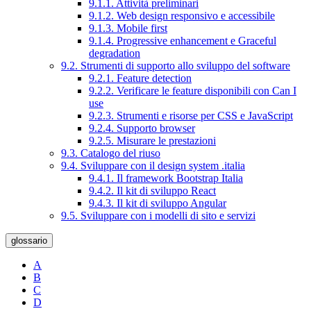
9.1.1. Attività preliminari
9.1.2. Web design responsivo e accessibile
9.1.3. Mobile first
9.1.4. Progressive enhancement e Graceful
degradation
9.2. Strumenti di supporto allo sviluppo del software
9.2.1. Feature detection
9.2.2. Verificare le feature disponibili con Can I
use
9.2.3. Strumenti e risorse per CSS e JavaScript
9.2.4. Supporto browser
9.2.5. Misurare le prestazioni
9.3. Catalogo del riuso
9.4. Sviluppare con il design system .italia
9.4.1. Il framework Bootstrap Italia
9.4.2. Il kit di sviluppo React
9.4.3. Il kit di sviluppo Angular
9.5. Sviluppare con i modelli di sito e servizi
glossario
A
B
C
D