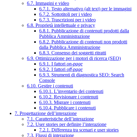
6.7. Immagini e video
6.7.1. Testo alternativo (alt text) per le immagini
6.7.2. Sottotitoli per i video
6.7.3. Trascrizioni per i video
6.8. Proprietà intellettuale e privacy
6.8.1. Pubblicazione di contenuti prodotti dalla
Pubblica Amministrazione
6.8.2. Pubblicazione di contenuti non prodotti
dalla Pubblica Amministrazione
6.8.3. Consenso dei soggetti ritratti
6.9. Ottimizzazione per i motori di ricerca (SEO)
6.9.1. I fattori
on-page
6.9.2. I fattori
off-page
6.9.3. Strumenti di diagnostica SEO: Search
Console
6.10. Gestire i contenuti
6.10.1. L’inventario dei contenuti
6.10.2. Revisionare i contenuti
6.10.3. Migrare i contenuti
6.10.4. Pubblicare i contenuti
7. Progettazione dell’interazione
7.1. Caratteristiche dell’interazione
7.2. User stories per definire l’interazione
7.2.1. Differenza tra scenari e user stories
7.3. Flussi di interazione