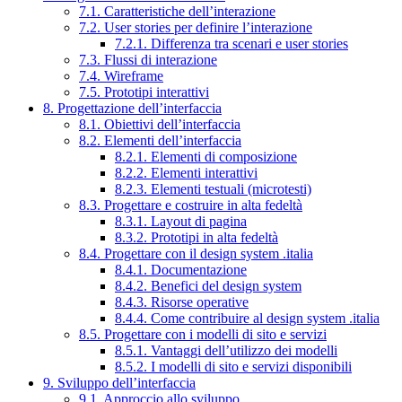
7.1. Caratteristiche dell’interazione
7.2. User stories per definire l’interazione
7.2.1. Differenza tra scenari e user stories
7.3. Flussi di interazione
7.4. Wireframe
7.5. Prototipi interattivi
8. Progettazione dell’interfaccia
8.1. Obiettivi dell’interfaccia
8.2. Elementi dell’interfaccia
8.2.1. Elementi di composizione
8.2.2. Elementi interattivi
8.2.3. Elementi testuali (microtesti)
8.3. Progettare e costruire in alta fedeltà
8.3.1. Layout di pagina
8.3.2. Prototipi in alta fedeltà
8.4. Progettare con il design system .italia
8.4.1. Documentazione
8.4.2. Benefici del design system
8.4.3. Risorse operative
8.4.4. Come contribuire al design system .italia
8.5. Progettare con i modelli di sito e servizi
8.5.1. Vantaggi dell’utilizzo dei modelli
8.5.2. I modelli di sito e servizi disponibili
9. Sviluppo dell’interfaccia
9.1. Approccio allo sviluppo