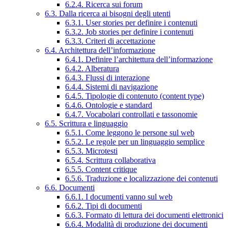
6.2.4. Ricerca sui forum
6.3. Dalla ricerca ai bisogni degli utenti
6.3.1. User stories per definire i contenuti
6.3.2. Job stories per definire i contenuti
6.3.3. Criteri di accettazione
6.4. Architettura dell’informazione
6.4.1. Definire l’architettura dell’informazione
6.4.2. Alberatura
6.4.3. Flussi di interazione
6.4.4. Sistemi di navigazione
6.4.5. Tipologie di contenuto (content type)
6.4.6. Ontologie e standard
6.4.7. Vocabolari controllati e tassonomie
6.5. Scrittura e linguaggio
6.5.1. Come leggono le persone sul web
6.5.2. Le regole per un linguaggio semplice
6.5.3. Microtesti
6.5.4. Scrittura collaborativa
6.5.5. Content critique
6.5.6. Traduzione e localizzazione dei contenuti
6.6. Documenti
6.6.1. I documenti vanno sul web
6.6.2. Tipi di documenti
6.6.3. Formato di lettura dei documenti elettronici
6.6.4. Modalità di produzione dei documenti