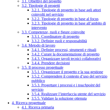
3.1. Obiettivi del progetto
3.2. Tipologie di progetti
3.2.1. Tipologie di progetto in base agli attori
coinvolti nel servizio
3.2.2. Tipologie di progetto in base al focus
3.2.3. Tipologie di progetto in base all’ambito di
intervento
3.3. Competenze, ruoli e figure coinvolte
3.3.1. Coordinatore di progetto
3.3.2. Definire ruoli e responsabilità
3.4. Metodo di lavoro
3.4.1. Definire processi, strumenti e rituali
3.4.2. Curare la documentazione di progetto
3.4.3. Organizzare tavoli tecnici collaborativi
3.4.4. Prendere decisioni
3.5. Il processo progettuale
3.5.1. Organizzare il progetto e la sua gestione
3.5.2. Comprendere il contesto d’uso del servizio
pubblico
3.5.3. Progettare i processi e i
touchpoint
del
servizio
3.5.4. Realizzare l’interfaccia utente del servizio
3.5.5. Validare la soluzione ottenuta
4. Ricerca progettuale
4.1. Ricerca primaria