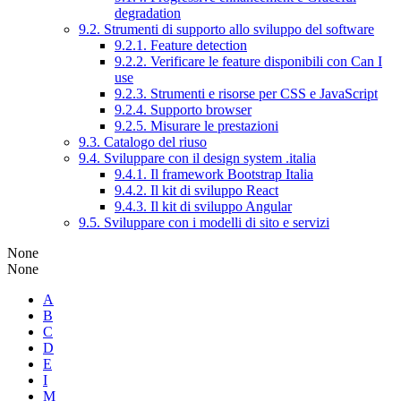
degradation
9.2. Strumenti di supporto allo sviluppo del software
9.2.1. Feature detection
9.2.2. Verificare le feature disponibili con Can I
use
9.2.3. Strumenti e risorse per CSS e JavaScript
9.2.4. Supporto browser
9.2.5. Misurare le prestazioni
9.3. Catalogo del riuso
9.4. Sviluppare con il design system .italia
9.4.1. Il framework Bootstrap Italia
9.4.2. Il kit di sviluppo React
9.4.3. Il kit di sviluppo Angular
9.5. Sviluppare con i modelli di sito e servizi
None
None
A
B
C
D
E
I
M