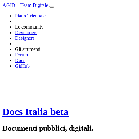
AGID
+
Team Digitale
Piano Triennale
Le community
Developers
Designers
Gli strumenti
Forum
Docs
GitHub
Docs Italia
beta
Documenti pubblici, digitali.