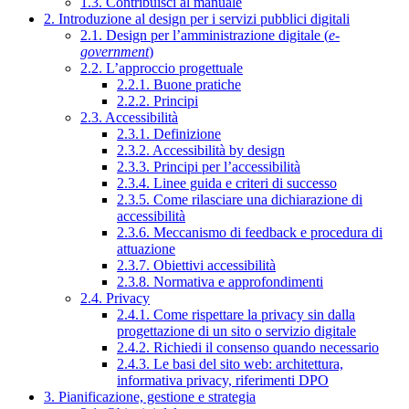
1.3. Contribuisci al manuale
2. Introduzione al design per i servizi pubblici digitali
2.1. Design per l’amministrazione digitale (
e-
government
)
2.2. L’approccio progettuale
2.2.1. Buone pratiche
2.2.2. Principi
2.3. Accessibilità
2.3.1. Definizione
2.3.2. Accessibilità by design
2.3.3. Principi per l’accessibilità
2.3.4. Linee guida e criteri di successo
2.3.5. Come rilasciare una dichiarazione di
accessibilità
2.3.6. Meccanismo di feedback e procedura di
attuazione
2.3.7. Obiettivi accessibilità
2.3.8. Normativa e approfondimenti
2.4. Privacy
2.4.1. Come rispettare la privacy sin dalla
progettazione di un sito o servizio digitale
2.4.2. Richiedi il consenso quando necessario
2.4.3. Le basi del sito web: architettura,
informativa privacy, riferimenti DPO
3. Pianificazione, gestione e strategia