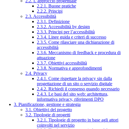
2.2. L’approccio progettuale
2.2.1. Buone pratiche
2.2.2. Principi
2.3. Accessibilità
2.3.1. Definizione
2.3.2. Accessibilità by design
2.3.3. Principi per l’accessibilità
2.3.4. Linee guida e criteri di successo
2.3.5. Come rilasciare una dichiarazione di
accessibilità
2.3.6. Meccanismo di feedback e procedura di
attuazione
2.3.7. Obiettivi accessibilità
2.3.8. Normativa e approfondimenti
2.4. Privacy
2.4.1. Come rispettare la privacy sin dalla
progettazione di un sito o servizio digitale
2.4.2. Richiedi il consenso quando necessario
2.4.3. Le basi del sito web: architettura,
informativa privacy, riferimenti DPO
3. Pianificazione, gestione e strategia
3.1. Obiettivi del progetto
3.2. Tipologie di progetti
3.2.1. Tipologie di progetto in base agli attori
coinvolti nel servizio