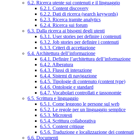
6.2. Ricerca utente sui contenuti e il linguaggio
6.2.1. Content discovery
6.2.2. Dati di ricerca (search keywords)
6.2.3. Ricerca tramite analytics
6.2.4. Ricerca sui forum
6.3. Dalla ricerca ai bisogni degli utenti
6.3.1. User stories per definire i contenuti
6.3.2. Job stories per definire i contenuti
6.3.3. Criteri di accettazione
6.4. Architettura dell’informazione
6.4.1. Definire l’architettura dell’informazione
6.4.2. Alberatura
6.4.3. Flussi di interazione
6.4.4. Sistemi di navigazione
6.4.5. Tipologie di contenuto (content type)
6.4.6. Ontologie e standard
6.4.7. Vocabolari controllati e tassonomie
6.5. Scrittura e linguaggio
6.5.1. Come leggono le persone sul web
6.5.2. Le regole per un linguaggio semplice
6.5.3. Microtesti
6.5.4. Scrittura collaborativa
6.5.5. Content critique
6.5.6. Traduzione e localizzazione dei contenuti
6.6. Documenti