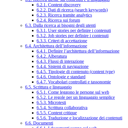
6.2.1. Content discovery
6.2.2. Dati di ricerca (search keywords)
6.2.3. Ricerca tramite analytics
6.2.4. Ricerca sui forum
6.3. Dalla ricerca ai bisogni degli utenti
6.3.1. User stories per definire i contenuti
6.3.2. Job stories per definire i contenuti
6.3.3. Criteri di accettazione
6.4. Architettura dell’informazione
6.4.1. Definire l’architettura dell’informazione
6.4.2. Alberatura
6.4.3. Flussi di interazione
6.4.4. Sistemi di navigazione
6.4.5. Tipologie di contenuto (content type)
6.4.6. Ontologie e standard
6.4.7. Vocabolari controllati e tassonomie
6.5. Scrittura e linguaggio
6.5.1. Come leggono le persone sul web
6.5.2. Le regole per un linguaggio semplice
6.5.3. Microtesti
6.5.4. Scrittura collaborativa
6.5.5. Content critique
6.5.6. Traduzione e localizzazione dei contenuti
6.6. Documenti