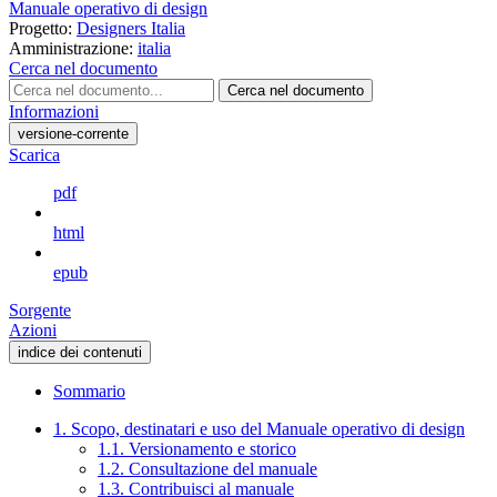
Manuale operativo di design
Progetto:
Designers Italia
Amministrazione:
italia
Cerca nel documento
Cerca nel documento
Informazioni
versione-corrente
Scarica
pdf
html
epub
Sorgente
Azioni
indice dei contenuti
Sommario
1. Scopo, destinatari e uso del Manuale operativo di design
1.1. Versionamento e storico
1.2. Consultazione del manuale
1.3. Contribuisci al manuale