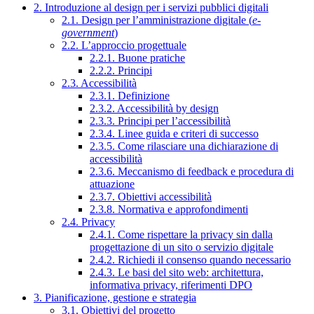
2. Introduzione al design per i servizi pubblici digitali
2.1. Design per l’amministrazione digitale (
e-
government
)
2.2. L’approccio progettuale
2.2.1. Buone pratiche
2.2.2. Principi
2.3. Accessibilità
2.3.1. Definizione
2.3.2. Accessibilità by design
2.3.3. Principi per l’accessibilità
2.3.4. Linee guida e criteri di successo
2.3.5. Come rilasciare una dichiarazione di
accessibilità
2.3.6. Meccanismo di feedback e procedura di
attuazione
2.3.7. Obiettivi accessibilità
2.3.8. Normativa e approfondimenti
2.4. Privacy
2.4.1. Come rispettare la privacy sin dalla
progettazione di un sito o servizio digitale
2.4.2. Richiedi il consenso quando necessario
2.4.3. Le basi del sito web: architettura,
informativa privacy, riferimenti DPO
3. Pianificazione, gestione e strategia
3.1. Obiettivi del progetto