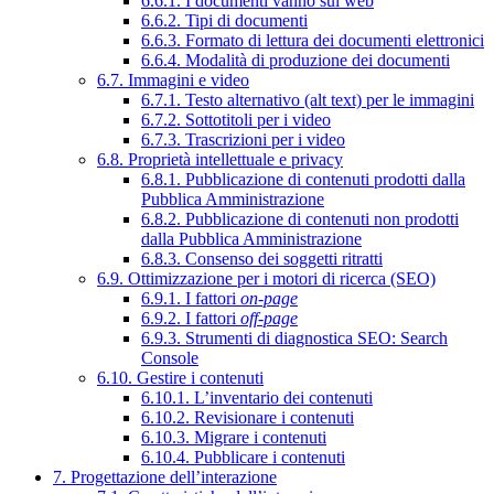
6.6.1. I documenti vanno sul web
6.6.2. Tipi di documenti
6.6.3. Formato di lettura dei documenti elettronici
6.6.4. Modalità di produzione dei documenti
6.7. Immagini e video
6.7.1. Testo alternativo (alt text) per le immagini
6.7.2. Sottotitoli per i video
6.7.3. Trascrizioni per i video
6.8. Proprietà intellettuale e privacy
6.8.1. Pubblicazione di contenuti prodotti dalla
Pubblica Amministrazione
6.8.2. Pubblicazione di contenuti non prodotti
dalla Pubblica Amministrazione
6.8.3. Consenso dei soggetti ritratti
6.9. Ottimizzazione per i motori di ricerca (SEO)
6.9.1. I fattori
on-page
6.9.2. I fattori
off-page
6.9.3. Strumenti di diagnostica SEO: Search
Console
6.10. Gestire i contenuti
6.10.1. L’inventario dei contenuti
6.10.2. Revisionare i contenuti
6.10.3. Migrare i contenuti
6.10.4. Pubblicare i contenuti
7. Progettazione dell’interazione