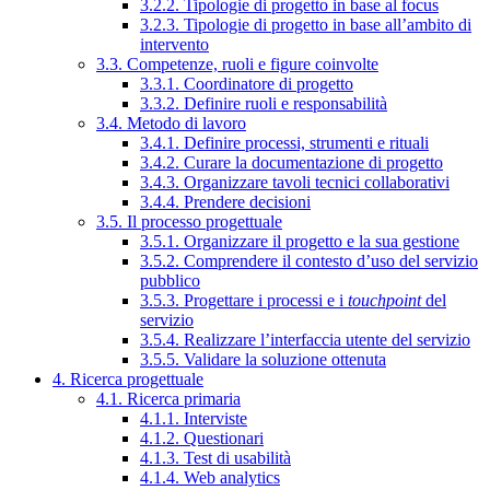
3.2.2. Tipologie di progetto in base al focus
3.2.3. Tipologie di progetto in base all’ambito di
intervento
3.3. Competenze, ruoli e figure coinvolte
3.3.1. Coordinatore di progetto
3.3.2. Definire ruoli e responsabilità
3.4. Metodo di lavoro
3.4.1. Definire processi, strumenti e rituali
3.4.2. Curare la documentazione di progetto
3.4.3. Organizzare tavoli tecnici collaborativi
3.4.4. Prendere decisioni
3.5. Il processo progettuale
3.5.1. Organizzare il progetto e la sua gestione
3.5.2. Comprendere il contesto d’uso del servizio
pubblico
3.5.3. Progettare i processi e i
touchpoint
del
servizio
3.5.4. Realizzare l’interfaccia utente del servizio
3.5.5. Validare la soluzione ottenuta
4. Ricerca progettuale
4.1. Ricerca primaria
4.1.1. Interviste
4.1.2. Questionari
4.1.3. Test di usabilità
4.1.4. Web analytics