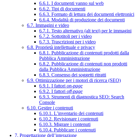
6.6.1. I documenti vanno sul web
6.6.2. Tipi di documenti
6.6.3. Formato di lettura dei documenti elettronici
6.6.4. Modalità di produzione dei documenti
6.7. Immagini e video
6.7.1. Testo alternativo (alt text) per le immagini
6.7.2. Sottotitoli per i video
6.7.3. Trascrizioni per i video
6.8. Proprietà intellettuale e privacy
6.8.1. Pubblicazione di contenuti prodotti dalla
Pubblica Amministrazione
6.8.2. Pubblicazione di contenuti non prodotti
dalla Pubblica Amministrazione
6.8.3. Consenso dei soggetti ritratti
6.9. Ottimizzazione per i motori di ricerca (SEO)
6.9.1. I fattori
on-page
6.9.2. I fattori
off-page
6.9.3. Strumenti di diagnostica SEO: Search
Console
6.10. Gestire i contenuti
6.10.1. L’inventario dei contenuti
6.10.2. Revisionare i contenuti
6.10.3. Migrare i contenuti
6.10.4. Pubblicare i contenuti
7. Progettazione dell’interazione