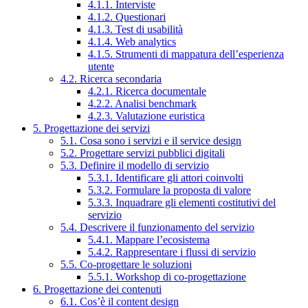
4.1.1. Interviste
4.1.2. Questionari
4.1.3. Test di usabilità
4.1.4. Web analytics
4.1.5. Strumenti di mappatura dell’esperienza
utente
4.2. Ricerca secondaria
4.2.1. Ricerca documentale
4.2.2. Analisi benchmark
4.2.3. Valutazione euristica
5. Progettazione dei servizi
5.1. Cosa sono i servizi e il service design
5.2. Progettare servizi pubblici digitali
5.3. Definire il modello di servizio
5.3.1. Identificare gli attori coinvolti
5.3.2. Formulare la proposta di valore
5.3.3. Inquadrare gli elementi costitutivi del
servizio
5.4. Descrivere il funzionamento del servizio
5.4.1. Mappare l’ecosistema
5.4.2. Rappresentare i flussi di servizio
5.5. Co-progettare le soluzioni
5.5.1. Workshop di co-progettazione
6. Progettazione dei contenuti
6.1. Cos’è il content design