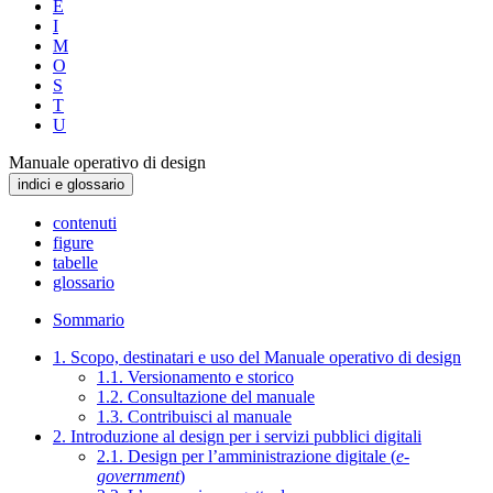
E
I
M
O
S
T
U
Manuale operativo di design
indici e glossario
contenuti
figure
tabelle
glossario
Sommario
1. Scopo, destinatari e uso del Manuale operativo di design
1.1. Versionamento e storico
1.2. Consultazione del manuale
1.3. Contribuisci al manuale
2. Introduzione al design per i servizi pubblici digitali
2.1. Design per l’amministrazione digitale (
e-
government
)