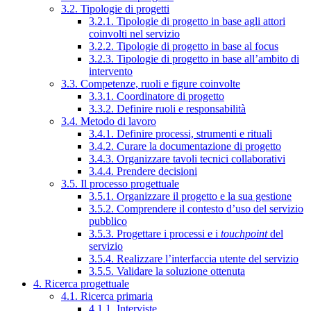
3.2. Tipologie di progetti
3.2.1. Tipologie di progetto in base agli attori
coinvolti nel servizio
3.2.2. Tipologie di progetto in base al focus
3.2.3. Tipologie di progetto in base all’ambito di
intervento
3.3. Competenze, ruoli e figure coinvolte
3.3.1. Coordinatore di progetto
3.3.2. Definire ruoli e responsabilità
3.4. Metodo di lavoro
3.4.1. Definire processi, strumenti e rituali
3.4.2. Curare la documentazione di progetto
3.4.3. Organizzare tavoli tecnici collaborativi
3.4.4. Prendere decisioni
3.5. Il processo progettuale
3.5.1. Organizzare il progetto e la sua gestione
3.5.2. Comprendere il contesto d’uso del servizio
pubblico
3.5.3. Progettare i processi e i
touchpoint
del
servizio
3.5.4. Realizzare l’interfaccia utente del servizio
3.5.5. Validare la soluzione ottenuta
4. Ricerca progettuale
4.1. Ricerca primaria
4.1.1. Interviste