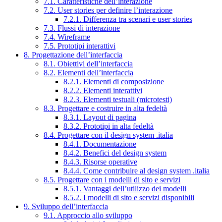
7.1. Caratteristiche dell’interazione
7.2. User stories per definire l’interazione
7.2.1. Differenza tra scenari e user stories
7.3. Flussi di interazione
7.4. Wireframe
7.5. Prototipi interattivi
8. Progettazione dell’interfaccia
8.1. Obiettivi dell’interfaccia
8.2. Elementi dell’interfaccia
8.2.1. Elementi di composizione
8.2.2. Elementi interattivi
8.2.3. Elementi testuali (microtesti)
8.3. Progettare e costruire in alta fedeltà
8.3.1. Layout di pagina
8.3.2. Prototipi in alta fedeltà
8.4. Progettare con il design system .italia
8.4.1. Documentazione
8.4.2. Benefici del design system
8.4.3. Risorse operative
8.4.4. Come contribuire al design system .italia
8.5. Progettare con i modelli di sito e servizi
8.5.1. Vantaggi dell’utilizzo dei modelli
8.5.2. I modelli di sito e servizi disponibili
9. Sviluppo dell’interfaccia
9.1. Approccio allo sviluppo