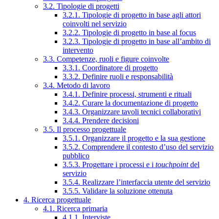
3.2. Tipologie di progetti
3.2.1. Tipologie di progetto in base agli attori
coinvolti nel servizio
3.2.2. Tipologie di progetto in base al focus
3.2.3. Tipologie di progetto in base all’ambito di
intervento
3.3. Competenze, ruoli e figure coinvolte
3.3.1. Coordinatore di progetto
3.3.2. Definire ruoli e responsabilità
3.4. Metodo di lavoro
3.4.1. Definire processi, strumenti e rituali
3.4.2. Curare la documentazione di progetto
3.4.3. Organizzare tavoli tecnici collaborativi
3.4.4. Prendere decisioni
3.5. Il processo progettuale
3.5.1. Organizzare il progetto e la sua gestione
3.5.2. Comprendere il contesto d’uso del servizio
pubblico
3.5.3. Progettare i processi e i
touchpoint
del
servizio
3.5.4. Realizzare l’interfaccia utente del servizio
3.5.5. Validare la soluzione ottenuta
4. Ricerca progettuale
4.1. Ricerca primaria
4.1.1. Interviste