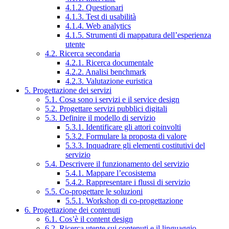
4.1.2. Questionari
4.1.3. Test di usabilità
4.1.4. Web analytics
4.1.5. Strumenti di mappatura dell’esperienza
utente
4.2. Ricerca secondaria
4.2.1. Ricerca documentale
4.2.2. Analisi benchmark
4.2.3. Valutazione euristica
5. Progettazione dei servizi
5.1. Cosa sono i servizi e il service design
5.2. Progettare servizi pubblici digitali
5.3. Definire il modello di servizio
5.3.1. Identificare gli attori coinvolti
5.3.2. Formulare la proposta di valore
5.3.3. Inquadrare gli elementi costitutivi del
servizio
5.4. Descrivere il funzionamento del servizio
5.4.1. Mappare l’ecosistema
5.4.2. Rappresentare i flussi di servizio
5.5. Co-progettare le soluzioni
5.5.1. Workshop di co-progettazione
6. Progettazione dei contenuti
6.1. Cos’è il content design
6.2. Ricerca utente sui contenuti e il linguaggio