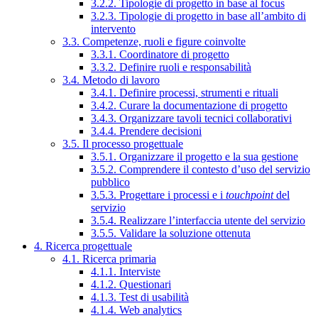
3.2.2. Tipologie di progetto in base al focus
3.2.3. Tipologie di progetto in base all’ambito di
intervento
3.3. Competenze, ruoli e figure coinvolte
3.3.1. Coordinatore di progetto
3.3.2. Definire ruoli e responsabilità
3.4. Metodo di lavoro
3.4.1. Definire processi, strumenti e rituali
3.4.2. Curare la documentazione di progetto
3.4.3. Organizzare tavoli tecnici collaborativi
3.4.4. Prendere decisioni
3.5. Il processo progettuale
3.5.1. Organizzare il progetto e la sua gestione
3.5.2. Comprendere il contesto d’uso del servizio
pubblico
3.5.3. Progettare i processi e i
touchpoint
del
servizio
3.5.4. Realizzare l’interfaccia utente del servizio
3.5.5. Validare la soluzione ottenuta
4. Ricerca progettuale
4.1. Ricerca primaria
4.1.1. Interviste
4.1.2. Questionari
4.1.3. Test di usabilità
4.1.4. Web analytics