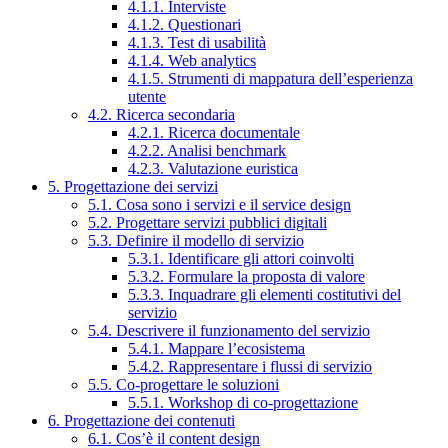
4.1.1. Interviste
4.1.2. Questionari
4.1.3. Test di usabilità
4.1.4. Web analytics
4.1.5. Strumenti di mappatura dell’esperienza
utente
4.2. Ricerca secondaria
4.2.1. Ricerca documentale
4.2.2. Analisi benchmark
4.2.3. Valutazione euristica
5. Progettazione dei servizi
5.1. Cosa sono i servizi e il service design
5.2. Progettare servizi pubblici digitali
5.3. Definire il modello di servizio
5.3.1. Identificare gli attori coinvolti
5.3.2. Formulare la proposta di valore
5.3.3. Inquadrare gli elementi costitutivi del
servizio
5.4. Descrivere il funzionamento del servizio
5.4.1. Mappare l’ecosistema
5.4.2. Rappresentare i flussi di servizio
5.5. Co-progettare le soluzioni
5.5.1. Workshop di co-progettazione
6. Progettazione dei contenuti
6.1. Cos’è il content design