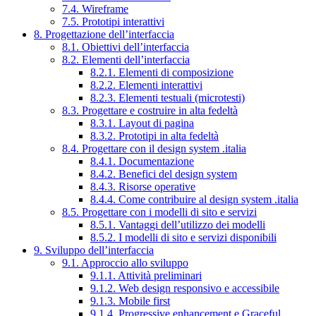
7.4. Wireframe
7.5. Prototipi interattivi
8. Progettazione dell’interfaccia
8.1. Obiettivi dell’interfaccia
8.2. Elementi dell’interfaccia
8.2.1. Elementi di composizione
8.2.2. Elementi interattivi
8.2.3. Elementi testuali (microtesti)
8.3. Progettare e costruire in alta fedeltà
8.3.1. Layout di pagina
8.3.2. Prototipi in alta fedeltà
8.4. Progettare con il design system .italia
8.4.1. Documentazione
8.4.2. Benefici del design system
8.4.3. Risorse operative
8.4.4. Come contribuire al design system .italia
8.5. Progettare con i modelli di sito e servizi
8.5.1. Vantaggi dell’utilizzo dei modelli
8.5.2. I modelli di sito e servizi disponibili
9. Sviluppo dell’interfaccia
9.1. Approccio allo sviluppo
9.1.1. Attività preliminari
9.1.2. Web design responsivo e accessibile
9.1.3. Mobile first
9.1.4. Progressive enhancement e Graceful