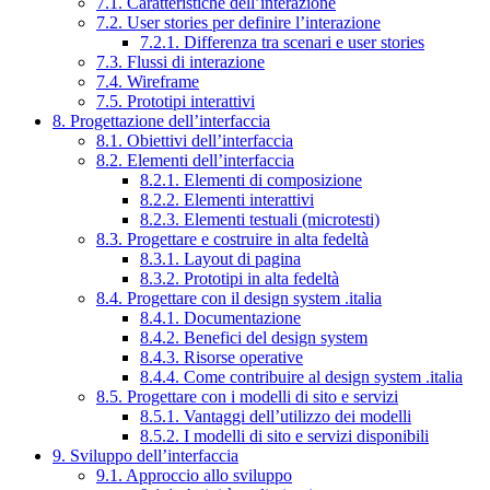
7.1. Caratteristiche dell’interazione
7.2. User stories per definire l’interazione
7.2.1. Differenza tra scenari e user stories
7.3. Flussi di interazione
7.4. Wireframe
7.5. Prototipi interattivi
8. Progettazione dell’interfaccia
8.1. Obiettivi dell’interfaccia
8.2. Elementi dell’interfaccia
8.2.1. Elementi di composizione
8.2.2. Elementi interattivi
8.2.3. Elementi testuali (microtesti)
8.3. Progettare e costruire in alta fedeltà
8.3.1. Layout di pagina
8.3.2. Prototipi in alta fedeltà
8.4. Progettare con il design system .italia
8.4.1. Documentazione
8.4.2. Benefici del design system
8.4.3. Risorse operative
8.4.4. Come contribuire al design system .italia
8.5. Progettare con i modelli di sito e servizi
8.5.1. Vantaggi dell’utilizzo dei modelli
8.5.2. I modelli di sito e servizi disponibili
9. Sviluppo dell’interfaccia
9.1. Approccio allo sviluppo