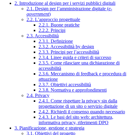
2. Introduzione al design per i servizi pubblici digitali
2.1. Design per l’amministrazione digitale (
e-
government
)
2.2. L’approccio progettuale
2.2.1. Buone pratiche
2.2.2. Principi
2.3. Accessibilità
2.3.1. Definizione
2.3.2. Accessibilità by design
2.3.3. Principi per l’accessibilità
2.3.4. Linee guida e criteri di successo
2.3.5. Come rilasciare una dichiarazione di
accessibilità
2.3.6. Meccanismo di feedback e procedura di
attuazione
2.3.7. Obiettivi accessibilità
2.3.8. Normativa e approfondimenti
2.4. Privacy
2.4.1. Come rispettare la privacy sin dalla
progettazione di un sito o servizio digitale
2.4.2. Richiedi il consenso quando necessario
2.4.3. Le basi del sito web: architettura,
informativa privacy, riferimenti DPO
3. Pianificazione, gestione e strategia
3.1. Obiettivi del progetto