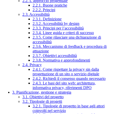
2.2. L’approccio progettuale
2.2.1. Buone pratiche
2.2.2. Principi
2.3. Accessibilità
2.3.1. Definizione
2.3.2. Accessibilità by design
2.3.3. Principi per l’accessibilità
2.3.4. Linee guida e criteri di successo
2.3.5. Come rilasciare una dichiarazione di
accessibilità
2.3.6. Meccanismo di feedback e procedura di
attuazione
2.3.7. Obiettivi accessibilità
2.3.8. Normativa e approfondimenti
2.4. Privacy
2.4.1. Come rispettare la privacy sin dalla
progettazione di un sito o servizio digitale
2.4.2. Richiedi il consenso quando necessario
2.4.3. Le basi del sito web: architettura,
informativa privacy, riferimenti DPO
3. Pianificazione, gestione e strategia
3.1. Obiettivi del progetto
3.2. Tipologie di progetti
3.2.1. Tipologie di progetto in base agli attori
coinvolti nel servizio