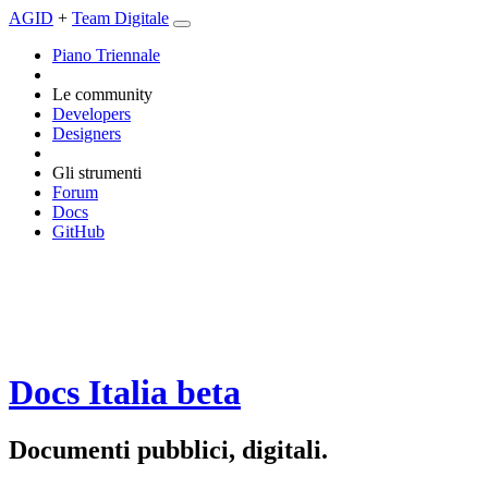
AGID
+
Team Digitale
Piano Triennale
Le community
Developers
Designers
Gli strumenti
Forum
Docs
GitHub
Docs Italia
beta
Documenti pubblici, digitali.