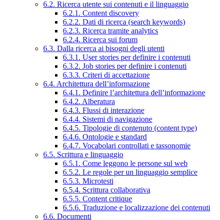
6.2. Ricerca utente sui contenuti e il linguaggio
6.2.1. Content discovery
6.2.2. Dati di ricerca (search keywords)
6.2.3. Ricerca tramite analytics
6.2.4. Ricerca sui forum
6.3. Dalla ricerca ai bisogni degli utenti
6.3.1. User stories per definire i contenuti
6.3.2. Job stories per definire i contenuti
6.3.3. Criteri di accettazione
6.4. Architettura dell’informazione
6.4.1. Definire l’architettura dell’informazione
6.4.2. Alberatura
6.4.3. Flussi di interazione
6.4.4. Sistemi di navigazione
6.4.5. Tipologie di contenuto (content type)
6.4.6. Ontologie e standard
6.4.7. Vocabolari controllati e tassonomie
6.5. Scrittura e linguaggio
6.5.1. Come leggono le persone sul web
6.5.2. Le regole per un linguaggio semplice
6.5.3. Microtesti
6.5.4. Scrittura collaborativa
6.5.5. Content critique
6.5.6. Traduzione e localizzazione dei contenuti
6.6. Documenti