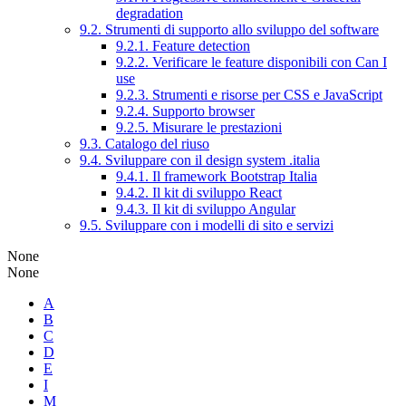
degradation
9.2. Strumenti di supporto allo sviluppo del software
9.2.1. Feature detection
9.2.2. Verificare le feature disponibili con Can I
use
9.2.3. Strumenti e risorse per CSS e JavaScript
9.2.4. Supporto browser
9.2.5. Misurare le prestazioni
9.3. Catalogo del riuso
9.4. Sviluppare con il design system .italia
9.4.1. Il framework Bootstrap Italia
9.4.2. Il kit di sviluppo React
9.4.3. Il kit di sviluppo Angular
9.5. Sviluppare con i modelli di sito e servizi
None
None
A
B
C
D
E
I
M