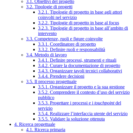
3.1. Obiettivi del progetto
3.2. Tipologie di progetti
3.2.1. Tipologie di progetto in base agli attori
coinvolti nel servizio
3.2.2. Tipologie di progetto in base al focus
3.2.3. Tipologie di progetto in base all’ambito di
intervento
3.3. Competenze, ruoli e figure coinvolte
3.3.1. Coordinatore di progetto
3.3.2. Definire ruoli e responsabilità
3.4. Metodo di lavoro
3.4.1. Definire processi, strumenti e rituali
3.4.2. Curare la documentazione di progetto
3.4.3. Organizzare tavoli tecnici collaborativi
3.4.4. Prendere decisioni
3.5. Il processo progettuale
3.5.1. Organizzare il progetto e la sua gestione
3.5.2. Comprendere il contesto d’uso del servizio
pubblico
3.5.3. Progettare i processi e i
touchpoint
del
servizio
3.5.4. Realizzare l’interfaccia utente del servizio
3.5.5. Validare la soluzione ottenuta
4. Ricerca progettuale
4.1. Ricerca primaria