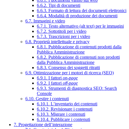
6.6.1. I documenti vanno sul web
6.6.2. Tipi di documenti
6.6.3. Formato di lettura dei documenti elettronici
6.6.4. Modalità di produzione dei documenti
6.7. Immagini e video
6.7.1. Testo alternativo (alt text) per le immagini
6.7.2. Sottotitoli per i video
6.7.3. Trascrizioni per i video
6.8. Proprietà intellettuale e privacy
6.8.1. Pubblicazione di contenuti prodotti dalla
Pubblica Amministrazione
6.8.2. Pubblicazione di contenuti non prodotti
dalla Pubblica Amministrazione
6.8.3. Consenso dei soggetti ritratti
6.9. Ottimizzazione per i motori di ricerca (SEO)
6.9.1. I fattori
on-page
6.9.2. I fattori
off-page
6.9.3. Strumenti di diagnostica SEO: Search
Console
6.10. Gestire i contenuti
6.10.1. L’inventario dei contenuti
6.10.2. Revisionare i contenuti
6.10.3. Migrare i contenuti
6.10.4. Pubblicare i contenuti
7. Progettazione dell’interazione