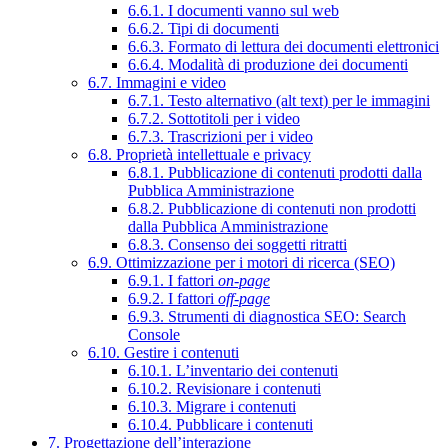
6.6.1. I documenti vanno sul web
6.6.2. Tipi di documenti
6.6.3. Formato di lettura dei documenti elettronici
6.6.4. Modalità di produzione dei documenti
6.7. Immagini e video
6.7.1. Testo alternativo (alt text) per le immagini
6.7.2. Sottotitoli per i video
6.7.3. Trascrizioni per i video
6.8. Proprietà intellettuale e privacy
6.8.1. Pubblicazione di contenuti prodotti dalla
Pubblica Amministrazione
6.8.2. Pubblicazione di contenuti non prodotti
dalla Pubblica Amministrazione
6.8.3. Consenso dei soggetti ritratti
6.9. Ottimizzazione per i motori di ricerca (SEO)
6.9.1. I fattori
on-page
6.9.2. I fattori
off-page
6.9.3. Strumenti di diagnostica SEO: Search
Console
6.10. Gestire i contenuti
6.10.1. L’inventario dei contenuti
6.10.2. Revisionare i contenuti
6.10.3. Migrare i contenuti
6.10.4. Pubblicare i contenuti
7. Progettazione dell’interazione