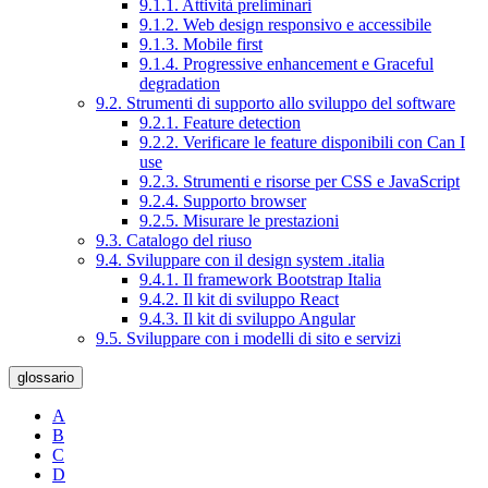
9.1.1. Attività preliminari
9.1.2. Web design responsivo e accessibile
9.1.3. Mobile first
9.1.4. Progressive enhancement e Graceful
degradation
9.2. Strumenti di supporto allo sviluppo del software
9.2.1. Feature detection
9.2.2. Verificare le feature disponibili con Can I
use
9.2.3. Strumenti e risorse per CSS e JavaScript
9.2.4. Supporto browser
9.2.5. Misurare le prestazioni
9.3. Catalogo del riuso
9.4. Sviluppare con il design system .italia
9.4.1. Il framework Bootstrap Italia
9.4.2. Il kit di sviluppo React
9.4.3. Il kit di sviluppo Angular
9.5. Sviluppare con i modelli di sito e servizi
glossario
A
B
C
D