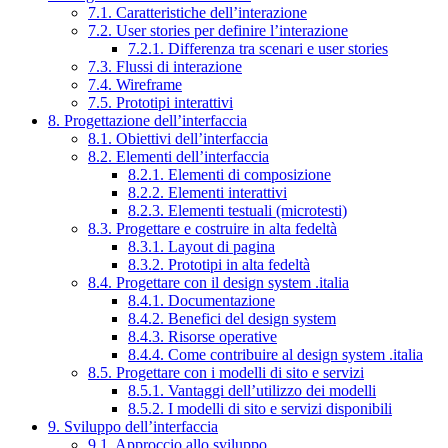
7.1. Caratteristiche dell’interazione
7.2. User stories per definire l’interazione
7.2.1. Differenza tra scenari e user stories
7.3. Flussi di interazione
7.4. Wireframe
7.5. Prototipi interattivi
8. Progettazione dell’interfaccia
8.1. Obiettivi dell’interfaccia
8.2. Elementi dell’interfaccia
8.2.1. Elementi di composizione
8.2.2. Elementi interattivi
8.2.3. Elementi testuali (microtesti)
8.3. Progettare e costruire in alta fedeltà
8.3.1. Layout di pagina
8.3.2. Prototipi in alta fedeltà
8.4. Progettare con il design system .italia
8.4.1. Documentazione
8.4.2. Benefici del design system
8.4.3. Risorse operative
8.4.4. Come contribuire al design system .italia
8.5. Progettare con i modelli di sito e servizi
8.5.1. Vantaggi dell’utilizzo dei modelli
8.5.2. I modelli di sito e servizi disponibili
9. Sviluppo dell’interfaccia
9.1. Approccio allo sviluppo