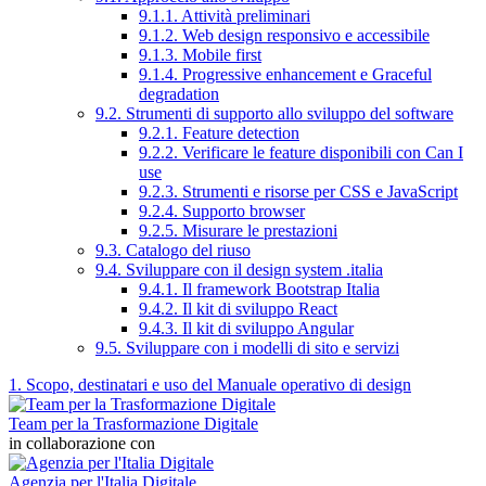
9.1.1. Attività preliminari
9.1.2. Web design responsivo e accessibile
9.1.3. Mobile first
9.1.4. Progressive enhancement e Graceful
degradation
9.2. Strumenti di supporto allo sviluppo del software
9.2.1. Feature detection
9.2.2. Verificare le feature disponibili con Can I
use
9.2.3. Strumenti e risorse per CSS e JavaScript
9.2.4. Supporto browser
9.2.5. Misurare le prestazioni
9.3. Catalogo del riuso
9.4. Sviluppare con il design system .italia
9.4.1. Il framework Bootstrap Italia
9.4.2. Il kit di sviluppo React
9.4.3. Il kit di sviluppo Angular
9.5. Sviluppare con i modelli di sito e servizi
1. Scopo, destinatari e uso del Manuale operativo di design
Team per la Trasformazione Digitale
in collaborazione con
Agenzia per l'Italia Digitale