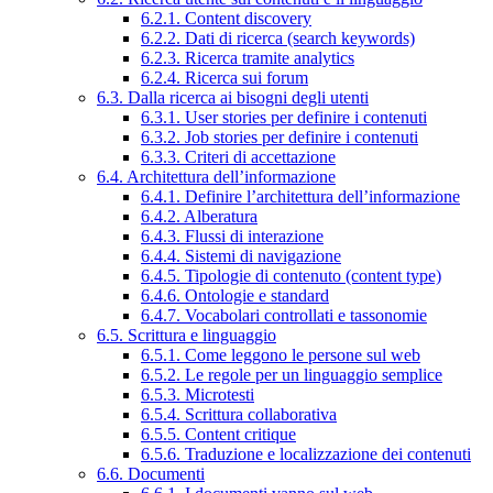
6.2.1. Content discovery
6.2.2. Dati di ricerca (search keywords)
6.2.3. Ricerca tramite analytics
6.2.4. Ricerca sui forum
6.3. Dalla ricerca ai bisogni degli utenti
6.3.1. User stories per definire i contenuti
6.3.2. Job stories per definire i contenuti
6.3.3. Criteri di accettazione
6.4. Architettura dell’informazione
6.4.1. Definire l’architettura dell’informazione
6.4.2. Alberatura
6.4.3. Flussi di interazione
6.4.4. Sistemi di navigazione
6.4.5. Tipologie di contenuto (content type)
6.4.6. Ontologie e standard
6.4.7. Vocabolari controllati e tassonomie
6.5. Scrittura e linguaggio
6.5.1. Come leggono le persone sul web
6.5.2. Le regole per un linguaggio semplice
6.5.3. Microtesti
6.5.4. Scrittura collaborativa
6.5.5. Content critique
6.5.6. Traduzione e localizzazione dei contenuti
6.6. Documenti