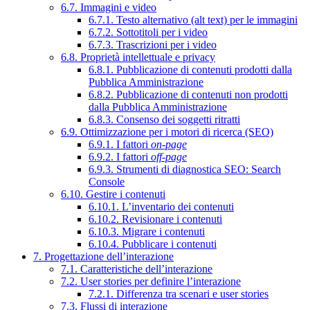
6.7. Immagini e video
6.7.1. Testo alternativo (alt text) per le immagini
6.7.2. Sottotitoli per i video
6.7.3. Trascrizioni per i video
6.8. Proprietà intellettuale e privacy
6.8.1. Pubblicazione di contenuti prodotti dalla
Pubblica Amministrazione
6.8.2. Pubblicazione di contenuti non prodotti
dalla Pubblica Amministrazione
6.8.3. Consenso dei soggetti ritratti
6.9. Ottimizzazione per i motori di ricerca (SEO)
6.9.1. I fattori
on-page
6.9.2. I fattori
off-page
6.9.3. Strumenti di diagnostica SEO: Search
Console
6.10. Gestire i contenuti
6.10.1. L’inventario dei contenuti
6.10.2. Revisionare i contenuti
6.10.3. Migrare i contenuti
6.10.4. Pubblicare i contenuti
7. Progettazione dell’interazione
7.1. Caratteristiche dell’interazione
7.2. User stories per definire l’interazione
7.2.1. Differenza tra scenari e user stories
7.3. Flussi di interazione