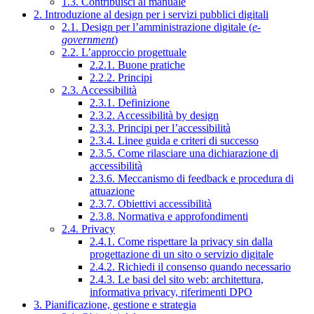
1.3. Contribuisci al manuale
2. Introduzione al design per i servizi pubblici digitali
2.1. Design per l’amministrazione digitale (
e-
government
)
2.2. L’approccio progettuale
2.2.1. Buone pratiche
2.2.2. Principi
2.3. Accessibilità
2.3.1. Definizione
2.3.2. Accessibilità by design
2.3.3. Principi per l’accessibilità
2.3.4. Linee guida e criteri di successo
2.3.5. Come rilasciare una dichiarazione di
accessibilità
2.3.6. Meccanismo di feedback e procedura di
attuazione
2.3.7. Obiettivi accessibilità
2.3.8. Normativa e approfondimenti
2.4. Privacy
2.4.1. Come rispettare la privacy sin dalla
progettazione di un sito o servizio digitale
2.4.2. Richiedi il consenso quando necessario
2.4.3. Le basi del sito web: architettura,
informativa privacy, riferimenti DPO
3. Pianificazione, gestione e strategia