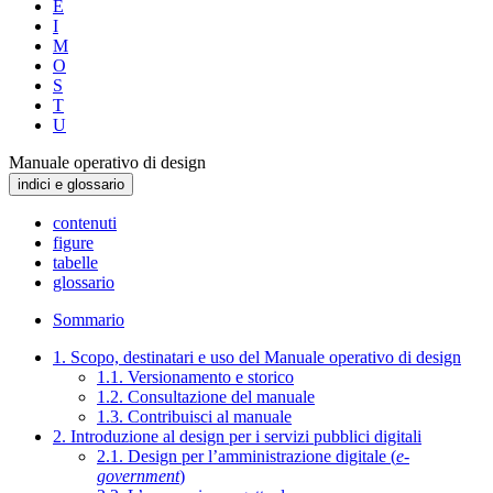
E
I
M
O
S
T
U
Manuale operativo di design
indici e glossario
contenuti
figure
tabelle
glossario
Sommario
1. Scopo, destinatari e uso del Manuale operativo di design
1.1. Versionamento e storico
1.2. Consultazione del manuale
1.3. Contribuisci al manuale
2. Introduzione al design per i servizi pubblici digitali
2.1. Design per l’amministrazione digitale (
e-
government
)