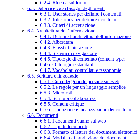
6.2.4. Ricerca sui forum
6.3. Dalla ricerca ai bisogni degli utenti
6.3.1. User stories per definire i contenuti
6.3.2. Job stories per definire i contenuti
6.3.3. Criteri di accettazione
6.4. Architettura dell’informazione
6.4.1. Definire l’architettura dell’informazione
6.4.2. Alberatura
6.4.3. Flussi di interazione
6.4.4. Sistemi di navigazione
6.4.5. Tipologie di contenuto (content type)
6.4.6. Ontologie e standard
6.4.7. Vocabolari controllati e tassonomie
6.5. Scrittura e linguaggio
6.5.1. Come leggono le persone sul web
6.5.2. Le regole per un linguaggio semplice
6.5.3. Microtesti
6.5.4. Scrittura collaborativa
6.5.5. Content critique
6.5.6. Traduzione e localizzazione dei contenuti
6.6. Documenti
6.6.1. I documenti vanno sul web
6.6.2. Tipi di documenti
6.6.3. Formato di lettura dei documenti elettronici
6.6.4. Modalità di produzione dei documenti