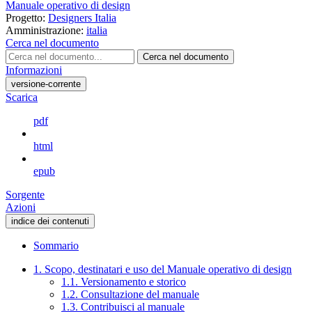
Manuale operativo di design
Progetto:
Designers Italia
Amministrazione:
italia
Cerca nel documento
Cerca nel documento
Informazioni
versione-corrente
Scarica
pdf
html
epub
Sorgente
Azioni
indice dei contenuti
Sommario
1. Scopo, destinatari e uso del Manuale operativo di design
1.1. Versionamento e storico
1.2. Consultazione del manuale
1.3. Contribuisci al manuale