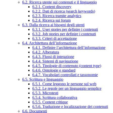
6.2. Ricerca utente sui contenuti e il linguaggio
6.2.1. Content discovery
6.2.2. Dati di ricerca (search keywords)
6.2.3. Ricerca tramite analytics
6.2.4. Ricerca sui forum
6.3. Dalla ricerca ai bisogni degli utenti
6.3.1. User stories per definire i contenuti
6.3.2. Job stories per definire i contenuti
6.3.3. Criteri di accettazione
6.4. Architettura dell’informazione
6.4.1. Definire l’architettura dell’informazione
6.4.2. Alberatura
6.4.3. Flussi di interazione
6.4.4. Sistemi di navigazione
6.4.5. Tipologie di contenuto (content type)
6.4.6. Ontologie e standard
6.4.7. Vocabolari controllati e tassonomie
6.5. Scrittura e linguaggio
6.5.1. Come leggono le persone sul web
6.5.2. Le regole per un linguaggio semplice
6.5.3. Microtesti
6.5.4. Scrittura collaborativa
6.5.5. Content critique
6.5.6. Traduzione e localizzazione dei contenuti
6.6. Documenti