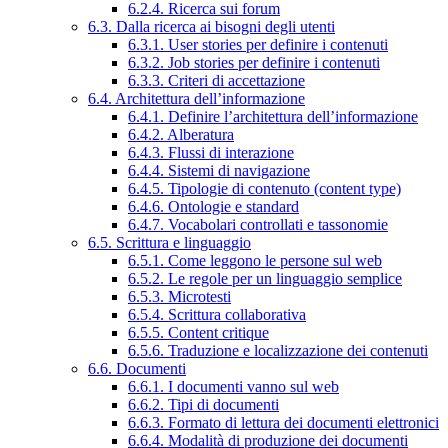
6.2.4. Ricerca sui forum
6.3. Dalla ricerca ai bisogni degli utenti
6.3.1. User stories per definire i contenuti
6.3.2. Job stories per definire i contenuti
6.3.3. Criteri di accettazione
6.4. Architettura dell’informazione
6.4.1. Definire l’architettura dell’informazione
6.4.2. Alberatura
6.4.3. Flussi di interazione
6.4.4. Sistemi di navigazione
6.4.5. Tipologie di contenuto (content type)
6.4.6. Ontologie e standard
6.4.7. Vocabolari controllati e tassonomie
6.5. Scrittura e linguaggio
6.5.1. Come leggono le persone sul web
6.5.2. Le regole per un linguaggio semplice
6.5.3. Microtesti
6.5.4. Scrittura collaborativa
6.5.5. Content critique
6.5.6. Traduzione e localizzazione dei contenuti
6.6. Documenti
6.6.1. I documenti vanno sul web
6.6.2. Tipi di documenti
6.6.3. Formato di lettura dei documenti elettronici
6.6.4. Modalità di produzione dei documenti