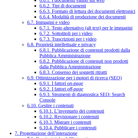
6.6.1. I documenti vanno sul web
6.6.2. Tipi di documenti
6.6.3. Formato di lettura dei documenti elettronici
6.6.4. Modalità di produzione dei documenti
6.7. Immagini e video
6.7.1. Testo alternativo (alt text) per le immagini
6.7.2. Sottotitoli per i video
6.7.3. Trascrizioni per i video
6.8. Proprietà intellettuale e privacy
6.8.1. Pubblicazione di contenuti prodotti dalla
Pubblica Amministrazione
6.8.2. Pubblicazione di contenuti non prodotti
dalla Pubblica Amministrazione
6.8.3. Consenso dei soggetti ritratti
6.9. Ottimizzazione per i motori di ricerca (SEO)
6.9.1. I fattori
on-page
6.9.2. I fattori
off-page
6.9.3. Strumenti di diagnostica SEO: Search
Console
6.10. Gestire i contenuti
6.10.1. L’inventario dei contenuti
6.10.2. Revisionare i contenuti
6.10.3. Migrare i contenuti
6.10.4. Pubblicare i contenuti
7. Progettazione dell’interazione