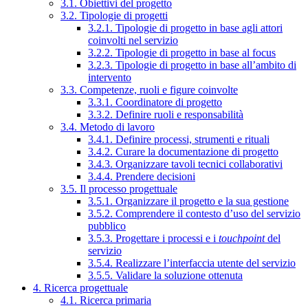
3.1. Obiettivi del progetto
3.2. Tipologie di progetti
3.2.1. Tipologie di progetto in base agli attori
coinvolti nel servizio
3.2.2. Tipologie di progetto in base al focus
3.2.3. Tipologie di progetto in base all’ambito di
intervento
3.3. Competenze, ruoli e figure coinvolte
3.3.1. Coordinatore di progetto
3.3.2. Definire ruoli e responsabilità
3.4. Metodo di lavoro
3.4.1. Definire processi, strumenti e rituali
3.4.2. Curare la documentazione di progetto
3.4.3. Organizzare tavoli tecnici collaborativi
3.4.4. Prendere decisioni
3.5. Il processo progettuale
3.5.1. Organizzare il progetto e la sua gestione
3.5.2. Comprendere il contesto d’uso del servizio
pubblico
3.5.3. Progettare i processi e i
touchpoint
del
servizio
3.5.4. Realizzare l’interfaccia utente del servizio
3.5.5. Validare la soluzione ottenuta
4. Ricerca progettuale
4.1. Ricerca primaria