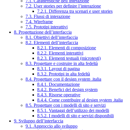
7.1. Caratteristiche dell’interazione
7.2. User stories per definire l’interazione
7.2.1. Differenza tra scenari e user stories
7.3. Flussi di interazione
7.4. Wireframe
7.5. Prototipi interattivi
8. Progettazione dell’interfaccia
8.1. Obiettivi dell’interfaccia
8.2. Elementi dell’interfaccia
8.2.1. Elementi di composizione
8.2.2. Elementi interattivi
8.2.3. Elementi testuali (microtesti)
8.3. Progettare e costruire in alta fedeltà
8.3.1. Layout di pagina
8.3.2. Prototipi in alta fedeltà
8.4. Progettare con il design system .italia
8.4.1. Documentazione
8.4.2. Benefici del design system
8.4.3. Risorse operative
8.4.4. Come contribuire al design system .italia
8.5. Progettare con i modelli di sito e servizi
8.5.1. Vantaggi dell’utilizzo dei modelli
8.5.2. I modelli di sito e servizi disponibili
9. Sviluppo dell’interfaccia
9.1. Approccio allo sviluppo