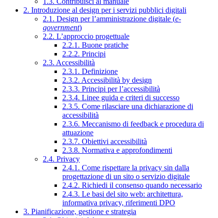
1.3. Contribuisci al manuale
2. Introduzione al design per i servizi pubblici digitali
2.1. Design per l’amministrazione digitale (
e-
government
)
2.2. L’approccio progettuale
2.2.1. Buone pratiche
2.2.2. Principi
2.3. Accessibilità
2.3.1. Definizione
2.3.2. Accessibilità by design
2.3.3. Principi per l’accessibilità
2.3.4. Linee guida e criteri di successo
2.3.5. Come rilasciare una dichiarazione di
accessibilità
2.3.6. Meccanismo di feedback e procedura di
attuazione
2.3.7. Obiettivi accessibilità
2.3.8. Normativa e approfondimenti
2.4. Privacy
2.4.1. Come rispettare la privacy sin dalla
progettazione di un sito o servizio digitale
2.4.2. Richiedi il consenso quando necessario
2.4.3. Le basi del sito web: architettura,
informativa privacy, riferimenti DPO
3. Pianificazione, gestione e strategia