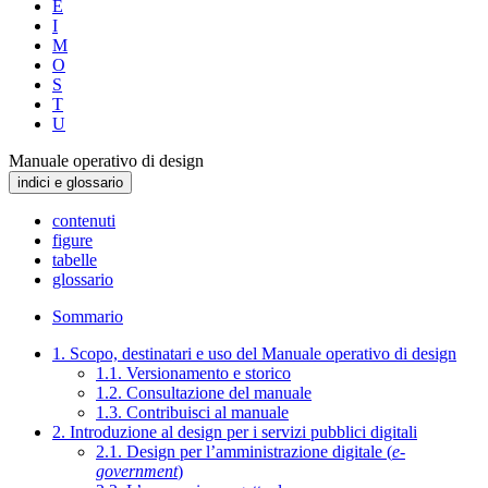
E
I
M
O
S
T
U
Manuale operativo di design
indici e glossario
contenuti
figure
tabelle
glossario
Sommario
1. Scopo, destinatari e uso del Manuale operativo di design
1.1. Versionamento e storico
1.2. Consultazione del manuale
1.3. Contribuisci al manuale
2. Introduzione al design per i servizi pubblici digitali
2.1. Design per l’amministrazione digitale (
e-
government
)