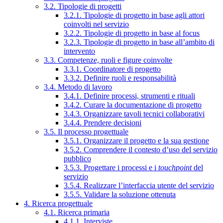
3.2. Tipologie di progetti
3.2.1. Tipologie di progetto in base agli attori
coinvolti nel servizio
3.2.2. Tipologie di progetto in base al focus
3.2.3. Tipologie di progetto in base all’ambito di
intervento
3.3. Competenze, ruoli e figure coinvolte
3.3.1. Coordinatore di progetto
3.3.2. Definire ruoli e responsabilità
3.4. Metodo di lavoro
3.4.1. Definire processi, strumenti e rituali
3.4.2. Curare la documentazione di progetto
3.4.3. Organizzare tavoli tecnici collaborativi
3.4.4. Prendere decisioni
3.5. Il processo progettuale
3.5.1. Organizzare il progetto e la sua gestione
3.5.2. Comprendere il contesto d’uso del servizio
pubblico
3.5.3. Progettare i processi e i
touchpoint
del
servizio
3.5.4. Realizzare l’interfaccia utente del servizio
3.5.5. Validare la soluzione ottenuta
4. Ricerca progettuale
4.1. Ricerca primaria
4.1.1. Interviste