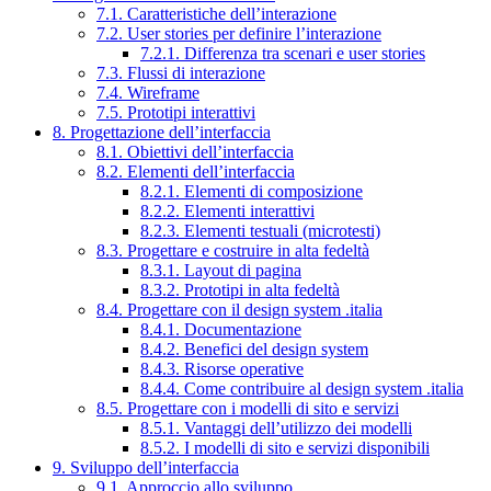
7.1. Caratteristiche dell’interazione
7.2. User stories per definire l’interazione
7.2.1. Differenza tra scenari e user stories
7.3. Flussi di interazione
7.4. Wireframe
7.5. Prototipi interattivi
8. Progettazione dell’interfaccia
8.1. Obiettivi dell’interfaccia
8.2. Elementi dell’interfaccia
8.2.1. Elementi di composizione
8.2.2. Elementi interattivi
8.2.3. Elementi testuali (microtesti)
8.3. Progettare e costruire in alta fedeltà
8.3.1. Layout di pagina
8.3.2. Prototipi in alta fedeltà
8.4. Progettare con il design system .italia
8.4.1. Documentazione
8.4.2. Benefici del design system
8.4.3. Risorse operative
8.4.4. Come contribuire al design system .italia
8.5. Progettare con i modelli di sito e servizi
8.5.1. Vantaggi dell’utilizzo dei modelli
8.5.2. I modelli di sito e servizi disponibili
9. Sviluppo dell’interfaccia
9.1. Approccio allo sviluppo