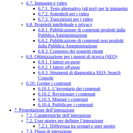
6.7. Immagini e video
6.7.1. Testo alternativo (alt text) per le immagini
6.7.2. Sottotitoli per i video
6.7.3. Trascrizioni per i video
6.8. Proprietà intellettuale e privacy
6.8.1. Pubblicazione di contenuti prodotti dalla
Pubblica Amministrazione
6.8.2. Pubblicazione di contenuti non prodotti
dalla Pubblica Amministrazione
6.8.3. Consenso dei soggetti ritratti
6.9. Ottimizzazione per i motori di ricerca (SEO)
6.9.1. I fattori
on-page
6.9.2. I fattori
off-page
6.9.3. Strumenti di diagnostica SEO: Search
Console
6.10. Gestire i contenuti
6.10.1. L’inventario dei contenuti
6.10.2. Revisionare i contenuti
6.10.3. Migrare i contenuti
6.10.4. Pubblicare i contenuti
7. Progettazione dell’interazione
7.1. Caratteristiche dell’interazione
7.2. User stories per definire l’interazione
7.2.1. Differenza tra scenari e user stories
7.3. Flussi di interazione