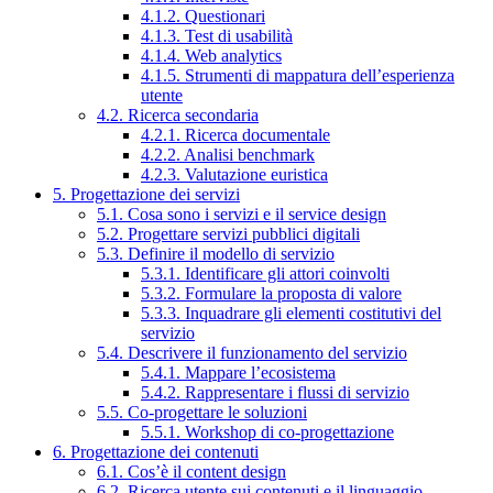
4.1.2. Questionari
4.1.3. Test di usabilità
4.1.4. Web analytics
4.1.5. Strumenti di mappatura dell’esperienza
utente
4.2. Ricerca secondaria
4.2.1. Ricerca documentale
4.2.2. Analisi benchmark
4.2.3. Valutazione euristica
5. Progettazione dei servizi
5.1. Cosa sono i servizi e il service design
5.2. Progettare servizi pubblici digitali
5.3. Definire il modello di servizio
5.3.1. Identificare gli attori coinvolti
5.3.2. Formulare la proposta di valore
5.3.3. Inquadrare gli elementi costitutivi del
servizio
5.4. Descrivere il funzionamento del servizio
5.4.1. Mappare l’ecosistema
5.4.2. Rappresentare i flussi di servizio
5.5. Co-progettare le soluzioni
5.5.1. Workshop di co-progettazione
6. Progettazione dei contenuti
6.1. Cos’è il content design
6.2. Ricerca utente sui contenuti e il linguaggio