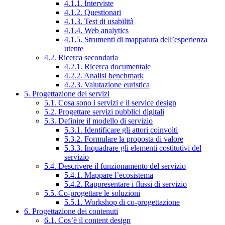
4.1.1. Interviste
4.1.2. Questionari
4.1.3. Test di usabilità
4.1.4. Web analytics
4.1.5. Strumenti di mappatura dell’esperienza
utente
4.2. Ricerca secondaria
4.2.1. Ricerca documentale
4.2.2. Analisi benchmark
4.2.3. Valutazione euristica
5. Progettazione dei servizi
5.1. Cosa sono i servizi e il service design
5.2. Progettare servizi pubblici digitali
5.3. Definire il modello di servizio
5.3.1. Identificare gli attori coinvolti
5.3.2. Formulare la proposta di valore
5.3.3. Inquadrare gli elementi costitutivi del
servizio
5.4. Descrivere il funzionamento del servizio
5.4.1. Mappare l’ecosistema
5.4.2. Rappresentare i flussi di servizio
5.5. Co-progettare le soluzioni
5.5.1. Workshop di co-progettazione
6. Progettazione dei contenuti
6.1. Cos’è il content design