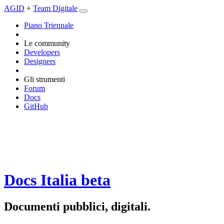
AGID
+
Team Digitale
Piano Triennale
Le community
Developers
Designers
Gli strumenti
Forum
Docs
GitHub
Docs Italia
beta
Documenti pubblici, digitali.