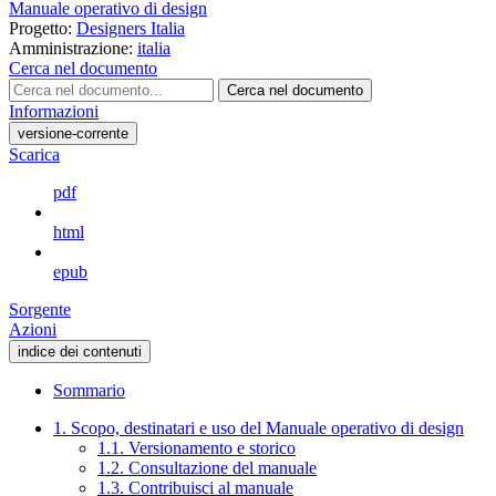
Manuale operativo di design
Progetto:
Designers Italia
Amministrazione:
italia
Cerca nel documento
Cerca nel documento
Informazioni
versione-corrente
Scarica
pdf
html
epub
Sorgente
Azioni
indice dei contenuti
Sommario
1. Scopo, destinatari e uso del Manuale operativo di design
1.1. Versionamento e storico
1.2. Consultazione del manuale
1.3. Contribuisci al manuale