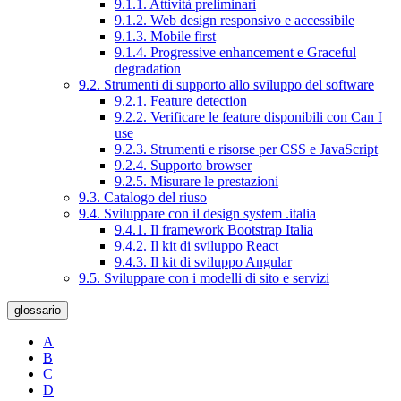
9.1.1. Attività preliminari
9.1.2. Web design responsivo e accessibile
9.1.3. Mobile first
9.1.4. Progressive enhancement e Graceful
degradation
9.2. Strumenti di supporto allo sviluppo del software
9.2.1. Feature detection
9.2.2. Verificare le feature disponibili con Can I
use
9.2.3. Strumenti e risorse per CSS e JavaScript
9.2.4. Supporto browser
9.2.5. Misurare le prestazioni
9.3. Catalogo del riuso
9.4. Sviluppare con il design system .italia
9.4.1. Il framework Bootstrap Italia
9.4.2. Il kit di sviluppo React
9.4.3. Il kit di sviluppo Angular
9.5. Sviluppare con i modelli di sito e servizi
glossario
A
B
C
D