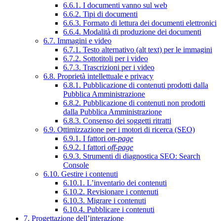
6.6.1. I documenti vanno sul web
6.6.2. Tipi di documenti
6.6.3. Formato di lettura dei documenti elettronici
6.6.4. Modalità di produzione dei documenti
6.7. Immagini e video
6.7.1. Testo alternativo (alt text) per le immagini
6.7.2. Sottotitoli per i video
6.7.3. Trascrizioni per i video
6.8. Proprietà intellettuale e privacy
6.8.1. Pubblicazione di contenuti prodotti dalla
Pubblica Amministrazione
6.8.2. Pubblicazione di contenuti non prodotti
dalla Pubblica Amministrazione
6.8.3. Consenso dei soggetti ritratti
6.9. Ottimizzazione per i motori di ricerca (SEO)
6.9.1. I fattori
on-page
6.9.2. I fattori
off-page
6.9.3. Strumenti di diagnostica SEO: Search
Console
6.10. Gestire i contenuti
6.10.1. L’inventario dei contenuti
6.10.2. Revisionare i contenuti
6.10.3. Migrare i contenuti
6.10.4. Pubblicare i contenuti
7. Progettazione dell’interazione