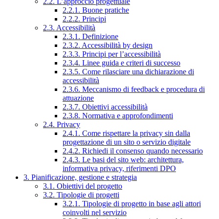
2.2. L’approccio progettuale
2.2.1. Buone pratiche
2.2.2. Principi
2.3. Accessibilità
2.3.1. Definizione
2.3.2. Accessibilità by design
2.3.3. Principi per l’accessibilità
2.3.4. Linee guida e criteri di successo
2.3.5. Come rilasciare una dichiarazione di
accessibilità
2.3.6. Meccanismo di feedback e procedura di
attuazione
2.3.7. Obiettivi accessibilità
2.3.8. Normativa e approfondimenti
2.4. Privacy
2.4.1. Come rispettare la privacy sin dalla
progettazione di un sito o servizio digitale
2.4.2. Richiedi il consenso quando necessario
2.4.3. Le basi del sito web: architettura,
informativa privacy, riferimenti DPO
3. Pianificazione, gestione e strategia
3.1. Obiettivi del progetto
3.2. Tipologie di progetti
3.2.1. Tipologie di progetto in base agli attori
coinvolti nel servizio