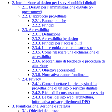
2. Introduzione al design per i servizi pubblici digitali
2.1. Design per l’amministrazione digitale (
e-
government
)
2.2. L’approccio progettuale
2.2.1. Buone pratiche
2.2.2. Principi
2.3. Accessibilità
2.3.1. Definizione
2.3.2. Accessibilità by design
2.3.3. Principi per l’accessibilità
2.3.4. Linee guida e criteri di successo
2.3.5. Come rilasciare una dichiarazione di
accessibilità
2.3.6. Meccanismo di feedback e procedura di
attuazione
2.3.7. Obiettivi accessibilità
2.3.8. Normativa e approfondimenti
2.4. Privacy
2.4.1. Come rispettare la privacy sin dalla
progettazione di un sito o servizio digitale
2.4.2. Richiedi il consenso quando necessario
2.4.3. Le basi del sito web: architettura,
informativa privacy, riferimenti DPO
3. Pianificazione, gestione e strategia
3.1. Obiettivi del progetto