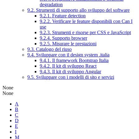
degradation
9.2. Strumenti di supporto allo sviluppo del software
9.2.1. Feature detection
9.2.2. Verificare le feature disponibili con Can I
use
9.2.3. Strumenti e risorse per CSS e JavaScript
9.2.4. Supporto browser
9.2.5. Misurare le prestazioni
9.3. Catalogo del riuso
9.4. Sviluppare con il design system .italia
9.4.1. Il framework Bootstrap Italia
9.4.2. Il kit di sviluppo React
9.4.3. Il kit di sviluppo Angular
9.5. Sviluppare con i modelli di sito e servizi
None
None
A
B
C
D
E
I
M