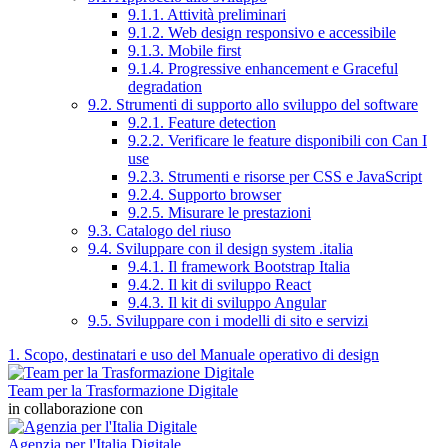
9.1.1. Attività preliminari
9.1.2. Web design responsivo e accessibile
9.1.3. Mobile first
9.1.4. Progressive enhancement e Graceful
degradation
9.2. Strumenti di supporto allo sviluppo del software
9.2.1. Feature detection
9.2.2. Verificare le feature disponibili con Can I
use
9.2.3. Strumenti e risorse per CSS e JavaScript
9.2.4. Supporto browser
9.2.5. Misurare le prestazioni
9.3. Catalogo del riuso
9.4. Sviluppare con il design system .italia
9.4.1. Il framework Bootstrap Italia
9.4.2. Il kit di sviluppo React
9.4.3. Il kit di sviluppo Angular
9.5. Sviluppare con i modelli di sito e servizi
1. Scopo, destinatari e uso del Manuale operativo di design
Team per la Trasformazione Digitale
in collaborazione con
Agenzia per l'Italia Digitale