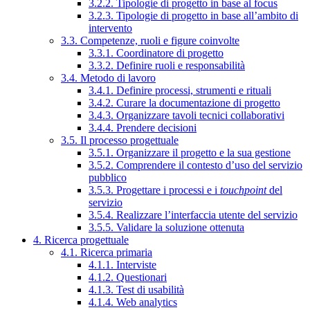
3.2.2. Tipologie di progetto in base al focus
3.2.3. Tipologie di progetto in base all’ambito di
intervento
3.3. Competenze, ruoli e figure coinvolte
3.3.1. Coordinatore di progetto
3.3.2. Definire ruoli e responsabilità
3.4. Metodo di lavoro
3.4.1. Definire processi, strumenti e rituali
3.4.2. Curare la documentazione di progetto
3.4.3. Organizzare tavoli tecnici collaborativi
3.4.4. Prendere decisioni
3.5. Il processo progettuale
3.5.1. Organizzare il progetto e la sua gestione
3.5.2. Comprendere il contesto d’uso del servizio
pubblico
3.5.3. Progettare i processi e i
touchpoint
del
servizio
3.5.4. Realizzare l’interfaccia utente del servizio
3.5.5. Validare la soluzione ottenuta
4. Ricerca progettuale
4.1. Ricerca primaria
4.1.1. Interviste
4.1.2. Questionari
4.1.3. Test di usabilità
4.1.4. Web analytics