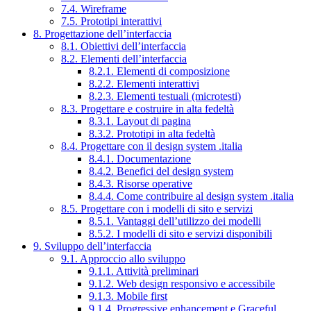
7.4. Wireframe
7.5. Prototipi interattivi
8. Progettazione dell’interfaccia
8.1. Obiettivi dell’interfaccia
8.2. Elementi dell’interfaccia
8.2.1. Elementi di composizione
8.2.2. Elementi interattivi
8.2.3. Elementi testuali (microtesti)
8.3. Progettare e costruire in alta fedeltà
8.3.1. Layout di pagina
8.3.2. Prototipi in alta fedeltà
8.4. Progettare con il design system .italia
8.4.1. Documentazione
8.4.2. Benefici del design system
8.4.3. Risorse operative
8.4.4. Come contribuire al design system .italia
8.5. Progettare con i modelli di sito e servizi
8.5.1. Vantaggi dell’utilizzo dei modelli
8.5.2. I modelli di sito e servizi disponibili
9. Sviluppo dell’interfaccia
9.1. Approccio allo sviluppo
9.1.1. Attività preliminari
9.1.2. Web design responsivo e accessibile
9.1.3. Mobile first
9.1.4. Progressive enhancement e Graceful