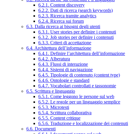
6.2.1. Content discovery
6.2.2. Dati di ricerca (search keywords)
6.2.3. Ricerca tramite analytics
6.2.4. Ricerca sui forum
6.3. Dalla ricerca ai bisogni degli utenti
6.3.1. User stories per definire i contenuti
6.3.2. Job stories per definire i contenuti
6.3.3. Criteri di accettazione
6.4. Architettura dell’informazione
6.4.1. Definire l’architettura dell’informazione
6.4.2. Alberatura
6.4.3. Flussi di interazione
6.4.4. Sistemi di navigazione
6.4.5. Tipologie di contenuto (content type)
6.4.6. Ontologie e standard
6.4.7. Vocabolari controllati e tassonomie
6.5. Scrittura e linguaggio
6.5.1. Come leggono le persone sul web
6.5.2. Le regole per un linguaggio semplice
6.5.3. Microtesti
6.5.4. Scrittura collaborativa
6.5.5. Content critique
6.5.6. Traduzione e localizzazione dei contenuti
6.6. Documenti