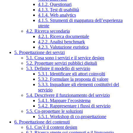
4.1.2. Questionari
4.1.3. Test di usabilità
4.1.4. Web analytics
4.1.5. Strumenti di mappatura dell’esperienza
utente
4.2. Ricerca secondaria
4.2.1. Ricerca documentale
4.2.2. Analisi benchmark
4.2.3. Valutazione euristica
5. Progettazione dei servizi
5.1. Cosa sono i servizi e il service design
5.2. Progettare servizi pubblici digitali
5.3. Definire il modello di servizio
5.3.1. Identificare gli attori coinvolti
5.3.2. Formulare la proposta di valore
5.3.3. Inquadrare gli elementi costitutivi del
servizio
5.4. Descrivere il funzionamento del servizio
5.4.1. Mappare l’ecosistema
5.4.2. Rappresentare i flussi di servizio
5.5. Co-progettare le soluzioni
5.5.1. Workshop di co-progettazione
6. Progettazione dei contenuti
6.1. Cos’è il content design
6.2. Ricerca utente sui contenuti e il linguaggio