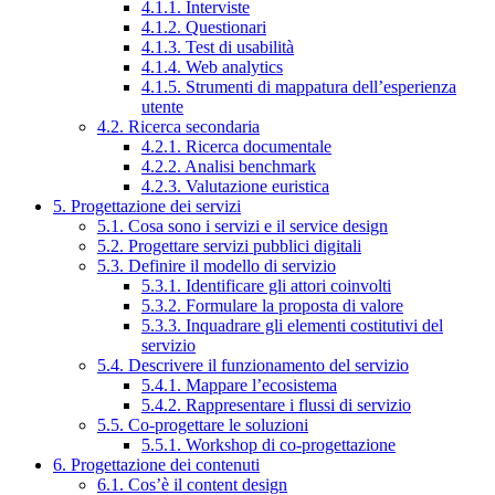
4.1.1. Interviste
4.1.2. Questionari
4.1.3. Test di usabilità
4.1.4. Web analytics
4.1.5. Strumenti di mappatura dell’esperienza
utente
4.2. Ricerca secondaria
4.2.1. Ricerca documentale
4.2.2. Analisi benchmark
4.2.3. Valutazione euristica
5. Progettazione dei servizi
5.1. Cosa sono i servizi e il service design
5.2. Progettare servizi pubblici digitali
5.3. Definire il modello di servizio
5.3.1. Identificare gli attori coinvolti
5.3.2. Formulare la proposta di valore
5.3.3. Inquadrare gli elementi costitutivi del
servizio
5.4. Descrivere il funzionamento del servizio
5.4.1. Mappare l’ecosistema
5.4.2. Rappresentare i flussi di servizio
5.5. Co-progettare le soluzioni
5.5.1. Workshop di co-progettazione
6. Progettazione dei contenuti
6.1. Cos’è il content design