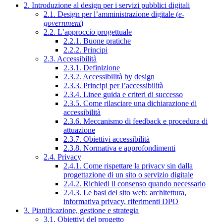
2. Introduzione al design per i servizi pubblici digitali
2.1. Design per l’amministrazione digitale (
e-
government
)
2.2. L’approccio progettuale
2.2.1. Buone pratiche
2.2.2. Principi
2.3. Accessibilità
2.3.1. Definizione
2.3.2. Accessibilità by design
2.3.3. Principi per l’accessibilità
2.3.4. Linee guida e criteri di successo
2.3.5. Come rilasciare una dichiarazione di
accessibilità
2.3.6. Meccanismo di feedback e procedura di
attuazione
2.3.7. Obiettivi accessibilità
2.3.8. Normativa e approfondimenti
2.4. Privacy
2.4.1. Come rispettare la privacy sin dalla
progettazione di un sito o servizio digitale
2.4.2. Richiedi il consenso quando necessario
2.4.3. Le basi del sito web: architettura,
informativa privacy, riferimenti DPO
3. Pianificazione, gestione e strategia
3.1. Obiettivi del progetto