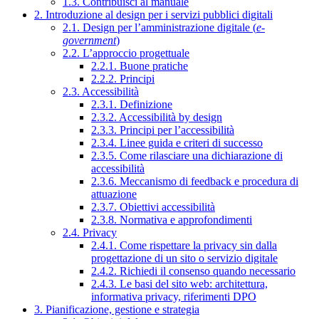
1.3. Contribuisci al manuale
2. Introduzione al design per i servizi pubblici digitali
2.1. Design per l’amministrazione digitale (
e-
government
)
2.2. L’approccio progettuale
2.2.1. Buone pratiche
2.2.2. Principi
2.3. Accessibilità
2.3.1. Definizione
2.3.2. Accessibilità by design
2.3.3. Principi per l’accessibilità
2.3.4. Linee guida e criteri di successo
2.3.5. Come rilasciare una dichiarazione di
accessibilità
2.3.6. Meccanismo di feedback e procedura di
attuazione
2.3.7. Obiettivi accessibilità
2.3.8. Normativa e approfondimenti
2.4. Privacy
2.4.1. Come rispettare la privacy sin dalla
progettazione di un sito o servizio digitale
2.4.2. Richiedi il consenso quando necessario
2.4.3. Le basi del sito web: architettura,
informativa privacy, riferimenti DPO
3. Pianificazione, gestione e strategia