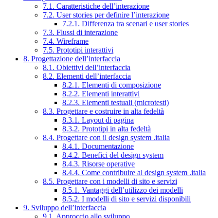
7.1. Caratteristiche dell’interazione
7.2. User stories per definire l’interazione
7.2.1. Differenza tra scenari e user stories
7.3. Flussi di interazione
7.4. Wireframe
7.5. Prototipi interattivi
8. Progettazione dell’interfaccia
8.1. Obiettivi dell’interfaccia
8.2. Elementi dell’interfaccia
8.2.1. Elementi di composizione
8.2.2. Elementi interattivi
8.2.3. Elementi testuali (microtesti)
8.3. Progettare e costruire in alta fedeltà
8.3.1. Layout di pagina
8.3.2. Prototipi in alta fedeltà
8.4. Progettare con il design system .italia
8.4.1. Documentazione
8.4.2. Benefici del design system
8.4.3. Risorse operative
8.4.4. Come contribuire al design system .italia
8.5. Progettare con i modelli di sito e servizi
8.5.1. Vantaggi dell’utilizzo dei modelli
8.5.2. I modelli di sito e servizi disponibili
9. Sviluppo dell’interfaccia
9.1. Approccio allo sviluppo