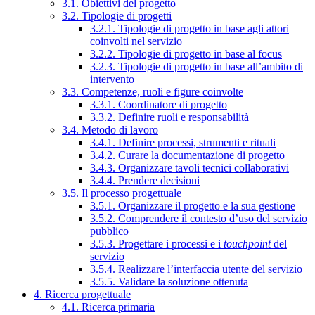
3.1. Obiettivi del progetto
3.2. Tipologie di progetti
3.2.1. Tipologie di progetto in base agli attori
coinvolti nel servizio
3.2.2. Tipologie di progetto in base al focus
3.2.3. Tipologie di progetto in base all’ambito di
intervento
3.3. Competenze, ruoli e figure coinvolte
3.3.1. Coordinatore di progetto
3.3.2. Definire ruoli e responsabilità
3.4. Metodo di lavoro
3.4.1. Definire processi, strumenti e rituali
3.4.2. Curare la documentazione di progetto
3.4.3. Organizzare tavoli tecnici collaborativi
3.4.4. Prendere decisioni
3.5. Il processo progettuale
3.5.1. Organizzare il progetto e la sua gestione
3.5.2. Comprendere il contesto d’uso del servizio
pubblico
3.5.3. Progettare i processi e i
touchpoint
del
servizio
3.5.4. Realizzare l’interfaccia utente del servizio
3.5.5. Validare la soluzione ottenuta
4. Ricerca progettuale
4.1. Ricerca primaria