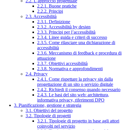
2.2. L’approccio progettuale
2.2.1. Buone pratiche
2.2.2. Principi
2.3. Accessibilità
2.3.1. Definizione
2.3.2. Accessibilità by design
2.3.3. Principi per l’accessibilità
2.3.4. Linee guida e criteri di successo
2.3.5. Come rilasciare una dichiarazione di
accessibilità
2.3.6. Meccanismo di feedback e procedura di
attuazione
2.3.7. Obiettivi accessibilità
2.3.8. Normativa e approfondimenti
2.4. Privacy
2.4.1. Come rispettare la privacy sin dalla
progettazione di un sito o servizio digitale
2.4.2. Richiedi il consenso quando necessario
2.4.3. Le basi del sito web: architettura,
informativa privacy, riferimenti DPO
3. Pianificazione, gestione e strategia
3.1. Obiettivi del progetto
3.2. Tipologie di progetti
3.2.1. Tipologie di progetto in base agli attori
coinvolti nel servizio