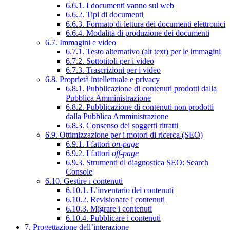
6.6.1. I documenti vanno sul web
6.6.2. Tipi di documenti
6.6.3. Formato di lettura dei documenti elettronici
6.6.4. Modalità di produzione dei documenti
6.7. Immagini e video
6.7.1. Testo alternativo (alt text) per le immagini
6.7.2. Sottotitoli per i video
6.7.3. Trascrizioni per i video
6.8. Proprietà intellettuale e privacy
6.8.1. Pubblicazione di contenuti prodotti dalla
Pubblica Amministrazione
6.8.2. Pubblicazione di contenuti non prodotti
dalla Pubblica Amministrazione
6.8.3. Consenso dei soggetti ritratti
6.9. Ottimizzazione per i motori di ricerca (SEO)
6.9.1. I fattori
on-page
6.9.2. I fattori
off-page
6.9.3. Strumenti di diagnostica SEO: Search
Console
6.10. Gestire i contenuti
6.10.1. L’inventario dei contenuti
6.10.2. Revisionare i contenuti
6.10.3. Migrare i contenuti
6.10.4. Pubblicare i contenuti
7. Progettazione dell’interazione