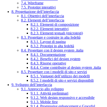
7.4. Wireframe
7.5. Prototipi interattivi
8. Progettazione dell’interfaccia
8.1. Obiettivi dell’interfaccia
8.2. Elementi dell’interfaccia
8.2.1. Elementi di composizione
8.2.2. Elementi interattivi
8.2.3. Elementi testuali (microtesti)
8.3. Progettare e costruire in alta fedeltà
8.3.1. Layout di pagina
8.3.2. Prototipi in alta fedeltà
8.4. Progettare con il design system .italia
8.4.1. Documentazione
8.4.2. Benefici del design system
8.4.3. Risorse operative
8.4.4. Come contribuire al design system .italia
8.5. Progettare con i modelli di sito e servizi
8.5.1. Vantaggi dell’utilizzo dei modelli
8.5.2. I modelli di sito e servizi disponibili
9. Sviluppo dell’interfaccia
9.1. Approccio allo sviluppo
9.1.1. Attività preliminari
9.1.2. Web design responsivo e accessibile
9.1.3. Mobile first
9.1.4. Progressive enhancement e Graceful