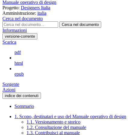
Manuale operativo di design
Progetto:
Designers Italia
Amministrazione:
italia
Cerca nel documento
Cerca nel documento
Informazioni
versione-corrente
Scarica
pdf
html
epub
Sorgente
Azioni
indice dei contenuti
Sommario
1. Scopo, destinatari e uso del Manuale operativo di design
1.1. Versionamento e storico
1.2. Consultazione del manuale
1.3. Contribuisci al manuale