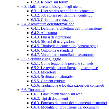
6.2.4. Ricerca sui forum
6.3. Dalla ricerca ai bisogni degli utenti
6.3.1. User stories per definire i contenuti
6.3.2. Job stories per definire i contenuti
6.3.3. Criteri di accettazione
6.4. Architettura dell’informazione
6.4.1. Definire l’architettura dell’informazione
6.4.2. Alberatura
6.4.3. Flussi di interazione
6.4.4. Sistemi di navigazione
6.4.5. Tipologie di contenuto (content type)
6.4.6. Ontologie e standard
6.4.7. Vocabolari controllati e tassonomie
6.5. Scrittura e linguaggio
6.5.1. Come leggono le persone sul web
6.5.2. Le regole per un linguaggio semplice
6.5.3. Microtesti
6.5.4. Scrittura collaborativa
6.5.5. Content critique
6.5.6. Traduzione e localizzazione dei contenuti
6.6. Documenti
6.6.1. I documenti vanno sul web
6.6.2. Tipi di documenti
6.6.3. Formato di lettura dei documenti elettronici
6.6.4. Modalità di produzione dei documenti