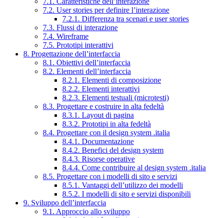
7.1. Caratteristiche dell’interazione
7.2. User stories per definire l’interazione
7.2.1. Differenza tra scenari e user stories
7.3. Flussi di interazione
7.4. Wireframe
7.5. Prototipi interattivi
8. Progettazione dell’interfaccia
8.1. Obiettivi dell’interfaccia
8.2. Elementi dell’interfaccia
8.2.1. Elementi di composizione
8.2.2. Elementi interattivi
8.2.3. Elementi testuali (microtesti)
8.3. Progettare e costruire in alta fedeltà
8.3.1. Layout di pagina
8.3.2. Prototipi in alta fedeltà
8.4. Progettare con il design system .italia
8.4.1. Documentazione
8.4.2. Benefici del design system
8.4.3. Risorse operative
8.4.4. Come contribuire al design system .italia
8.5. Progettare con i modelli di sito e servizi
8.5.1. Vantaggi dell’utilizzo dei modelli
8.5.2. I modelli di sito e servizi disponibili
9. Sviluppo dell’interfaccia
9.1. Approccio allo sviluppo