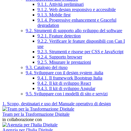
9.1.1. Attività preliminari
9.1.2. Web design responsivo e accessibile
9.1.3. Mobile first
9.1.4. Progressive enhancement e Graceful
degradation
9.2. Strumenti di supporto allo sviluppo del software
9.2.1. Feature detection
9.2.2. Verificare le feature disponibili con Can I
use
9.2.3. Strumenti e risorse per CSS e JavaScript
9.2.4. Supporto browser
9.2.5. Misurare le prestazioni
9.3. Catalogo del riuso
9.4. Sviluppare con il design system .italia
9.4.1. Il framework Bootstrap Italia
9.4.2. Il kit di sviluppo React
9.4.3. Il kit di sviluppo Angular
9.5. Sviluppare con i modelli di sito e servizi
1. Scopo, destinatari e uso del Manuale operativo di design
Team per la Trasformazione Digitale
in collaborazione con
Agenzia per l'Italia Digitale