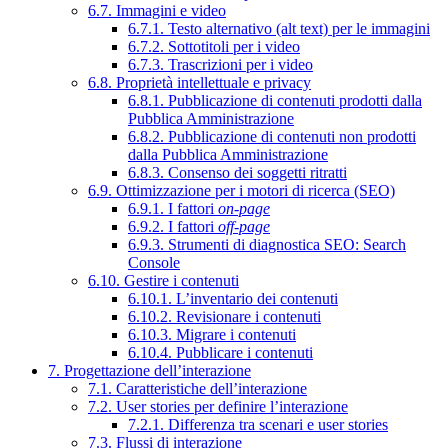
6.7. Immagini e video
6.7.1. Testo alternativo (alt text) per le immagini
6.7.2. Sottotitoli per i video
6.7.3. Trascrizioni per i video
6.8. Proprietà intellettuale e privacy
6.8.1. Pubblicazione di contenuti prodotti dalla
Pubblica Amministrazione
6.8.2. Pubblicazione di contenuti non prodotti
dalla Pubblica Amministrazione
6.8.3. Consenso dei soggetti ritratti
6.9. Ottimizzazione per i motori di ricerca (SEO)
6.9.1. I fattori
on-page
6.9.2. I fattori
off-page
6.9.3. Strumenti di diagnostica SEO: Search
Console
6.10. Gestire i contenuti
6.10.1. L’inventario dei contenuti
6.10.2. Revisionare i contenuti
6.10.3. Migrare i contenuti
6.10.4. Pubblicare i contenuti
7. Progettazione dell’interazione
7.1. Caratteristiche dell’interazione
7.2. User stories per definire l’interazione
7.2.1. Differenza tra scenari e user stories
7.3. Flussi di interazione