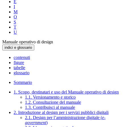
E
I
M
O
S
T
U
Manuale operativo di design
indici e glossario
contenuti
figure
tabelle
glossario
Sommario
1. Scopo, destinatari e uso del Manuale operativo di design
1.1. Versionamento e storico
1.2. Consultazione del manuale
1.3. Contribuisci al manuale
2. Introduzione al design per i servizi pubblici digitali
2.1. Design per l’amministrazione digitale (
e-
government
)