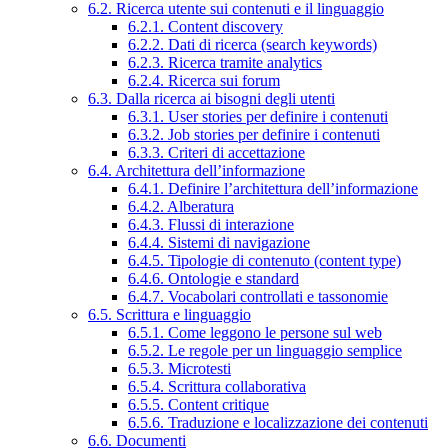
6.2. Ricerca utente sui contenuti e il linguaggio
6.2.1. Content discovery
6.2.2. Dati di ricerca (search keywords)
6.2.3. Ricerca tramite analytics
6.2.4. Ricerca sui forum
6.3. Dalla ricerca ai bisogni degli utenti
6.3.1. User stories per definire i contenuti
6.3.2. Job stories per definire i contenuti
6.3.3. Criteri di accettazione
6.4. Architettura dell’informazione
6.4.1. Definire l’architettura dell’informazione
6.4.2. Alberatura
6.4.3. Flussi di interazione
6.4.4. Sistemi di navigazione
6.4.5. Tipologie di contenuto (content type)
6.4.6. Ontologie e standard
6.4.7. Vocabolari controllati e tassonomie
6.5. Scrittura e linguaggio
6.5.1. Come leggono le persone sul web
6.5.2. Le regole per un linguaggio semplice
6.5.3. Microtesti
6.5.4. Scrittura collaborativa
6.5.5. Content critique
6.5.6. Traduzione e localizzazione dei contenuti
6.6. Documenti