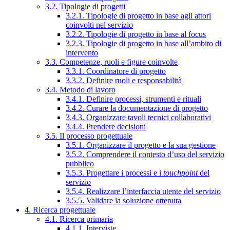
3.2. Tipologie di progetti
3.2.1. Tipologie di progetto in base agli attori
coinvolti nel servizio
3.2.2. Tipologie di progetto in base al focus
3.2.3. Tipologie di progetto in base all’ambito di
intervento
3.3. Competenze, ruoli e figure coinvolte
3.3.1. Coordinatore di progetto
3.3.2. Definire ruoli e responsabilità
3.4. Metodo di lavoro
3.4.1. Definire processi, strumenti e rituali
3.4.2. Curare la documentazione di progetto
3.4.3. Organizzare tavoli tecnici collaborativi
3.4.4. Prendere decisioni
3.5. Il processo progettuale
3.5.1. Organizzare il progetto e la sua gestione
3.5.2. Comprendere il contesto d’uso del servizio
pubblico
3.5.3. Progettare i processi e i
touchpoint
del
servizio
3.5.4. Realizzare l’interfaccia utente del servizio
3.5.5. Validare la soluzione ottenuta
4. Ricerca progettuale
4.1. Ricerca primaria
4.1.1. Interviste