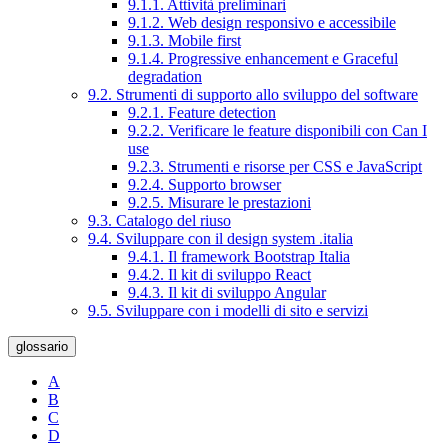
9.1.1. Attività preliminari
9.1.2. Web design responsivo e accessibile
9.1.3. Mobile first
9.1.4. Progressive enhancement e Graceful
degradation
9.2. Strumenti di supporto allo sviluppo del software
9.2.1. Feature detection
9.2.2. Verificare le feature disponibili con Can I
use
9.2.3. Strumenti e risorse per CSS e JavaScript
9.2.4. Supporto browser
9.2.5. Misurare le prestazioni
9.3. Catalogo del riuso
9.4. Sviluppare con il design system .italia
9.4.1. Il framework Bootstrap Italia
9.4.2. Il kit di sviluppo React
9.4.3. Il kit di sviluppo Angular
9.5. Sviluppare con i modelli di sito e servizi
glossario
A
B
C
D