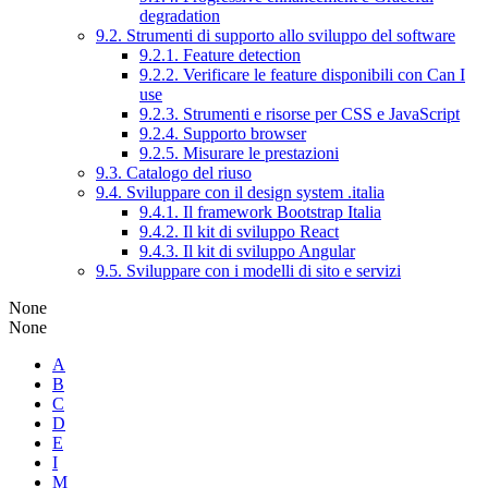
degradation
9.2. Strumenti di supporto allo sviluppo del software
9.2.1. Feature detection
9.2.2. Verificare le feature disponibili con Can I
use
9.2.3. Strumenti e risorse per CSS e JavaScript
9.2.4. Supporto browser
9.2.5. Misurare le prestazioni
9.3. Catalogo del riuso
9.4. Sviluppare con il design system .italia
9.4.1. Il framework Bootstrap Italia
9.4.2. Il kit di sviluppo React
9.4.3. Il kit di sviluppo Angular
9.5. Sviluppare con i modelli di sito e servizi
None
None
A
B
C
D
E
I
M