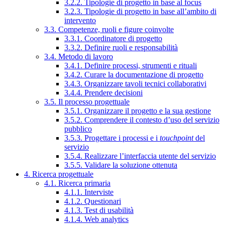
3.2.2. Tipologie di progetto in base al focus
3.2.3. Tipologie di progetto in base all’ambito di
intervento
3.3. Competenze, ruoli e figure coinvolte
3.3.1. Coordinatore di progetto
3.3.2. Definire ruoli e responsabilità
3.4. Metodo di lavoro
3.4.1. Definire processi, strumenti e rituali
3.4.2. Curare la documentazione di progetto
3.4.3. Organizzare tavoli tecnici collaborativi
3.4.4. Prendere decisioni
3.5. Il processo progettuale
3.5.1. Organizzare il progetto e la sua gestione
3.5.2. Comprendere il contesto d’uso del servizio
pubblico
3.5.3. Progettare i processi e i
touchpoint
del
servizio
3.5.4. Realizzare l’interfaccia utente del servizio
3.5.5. Validare la soluzione ottenuta
4. Ricerca progettuale
4.1. Ricerca primaria
4.1.1. Interviste
4.1.2. Questionari
4.1.3. Test di usabilità
4.1.4. Web analytics