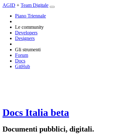
AGID
+
Team Digitale
Piano Triennale
Le community
Developers
Designers
Gli strumenti
Forum
Docs
GitHub
Docs Italia
beta
Documenti pubblici, digitali.