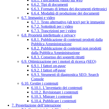
6.6.1. I documenti vanno sul web
6.6.2. Tipi di documenti
6.6.3. Formato di lettura dei documenti elettronici
6.6.4. Modalità di produzione dei documenti
6.7. Immagini e video
6.7.1. Testo alternativo (alt text) per le immagini
6.7.2. Sottotitoli per i video
6.7.3. Trascrizioni per i video
6.8. Proprietà intellettuale e privacy
6.8.1. Pubblicazione di contenuti prodotti dalla
Pubblica Amministrazione
6.8.2. Pubblicazione di contenuti non prodotti
dalla Pubblica Amministrazione
6.8.3. Consenso dei soggetti ritratti
6.9. Ottimizzazione per i motori di ricerca (SEO)
6.9.1. I fattori
on-page
6.9.2. I fattori
off-page
6.9.3. Strumenti di diagnostica SEO: Search
Console
6.10. Gestire i contenuti
6.10.1. L’inventario dei contenuti
6.10.2. Revisionare i contenuti
6.10.3. Migrare i contenuti
6.10.4. Pubblicare i contenuti
7. Progettazione dell’interazione