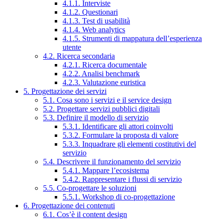
4.1.1. Interviste
4.1.2. Questionari
4.1.3. Test di usabilità
4.1.4. Web analytics
4.1.5. Strumenti di mappatura dell’esperienza
utente
4.2. Ricerca secondaria
4.2.1. Ricerca documentale
4.2.2. Analisi benchmark
4.2.3. Valutazione euristica
5. Progettazione dei servizi
5.1. Cosa sono i servizi e il service design
5.2. Progettare servizi pubblici digitali
5.3. Definire il modello di servizio
5.3.1. Identificare gli attori coinvolti
5.3.2. Formulare la proposta di valore
5.3.3. Inquadrare gli elementi costitutivi del
servizio
5.4. Descrivere il funzionamento del servizio
5.4.1. Mappare l’ecosistema
5.4.2. Rappresentare i flussi di servizio
5.5. Co-progettare le soluzioni
5.5.1. Workshop di co-progettazione
6. Progettazione dei contenuti
6.1. Cos’è il content design