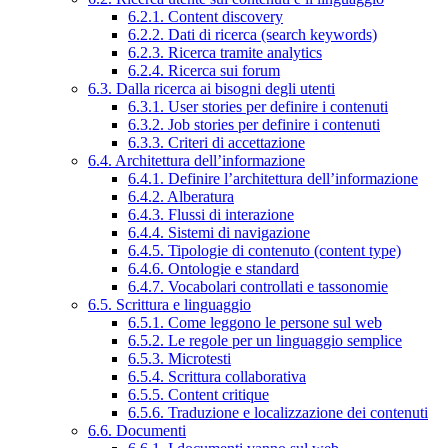
6.2.1. Content discovery
6.2.2. Dati di ricerca (search keywords)
6.2.3. Ricerca tramite analytics
6.2.4. Ricerca sui forum
6.3. Dalla ricerca ai bisogni degli utenti
6.3.1. User stories per definire i contenuti
6.3.2. Job stories per definire i contenuti
6.3.3. Criteri di accettazione
6.4. Architettura dell’informazione
6.4.1. Definire l’architettura dell’informazione
6.4.2. Alberatura
6.4.3. Flussi di interazione
6.4.4. Sistemi di navigazione
6.4.5. Tipologie di contenuto (content type)
6.4.6. Ontologie e standard
6.4.7. Vocabolari controllati e tassonomie
6.5. Scrittura e linguaggio
6.5.1. Come leggono le persone sul web
6.5.2. Le regole per un linguaggio semplice
6.5.3. Microtesti
6.5.4. Scrittura collaborativa
6.5.5. Content critique
6.5.6. Traduzione e localizzazione dei contenuti
6.6. Documenti