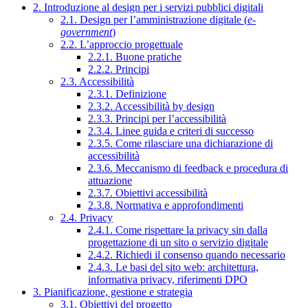
2. Introduzione al design per i servizi pubblici digitali
2.1. Design per l’amministrazione digitale (
e-
government
)
2.2. L’approccio progettuale
2.2.1. Buone pratiche
2.2.2. Principi
2.3. Accessibilità
2.3.1. Definizione
2.3.2. Accessibilità by design
2.3.3. Principi per l’accessibilità
2.3.4. Linee guida e criteri di successo
2.3.5. Come rilasciare una dichiarazione di
accessibilità
2.3.6. Meccanismo di feedback e procedura di
attuazione
2.3.7. Obiettivi accessibilità
2.3.8. Normativa e approfondimenti
2.4. Privacy
2.4.1. Come rispettare la privacy sin dalla
progettazione di un sito o servizio digitale
2.4.2. Richiedi il consenso quando necessario
2.4.3. Le basi del sito web: architettura,
informativa privacy, riferimenti DPO
3. Pianificazione, gestione e strategia
3.1. Obiettivi del progetto