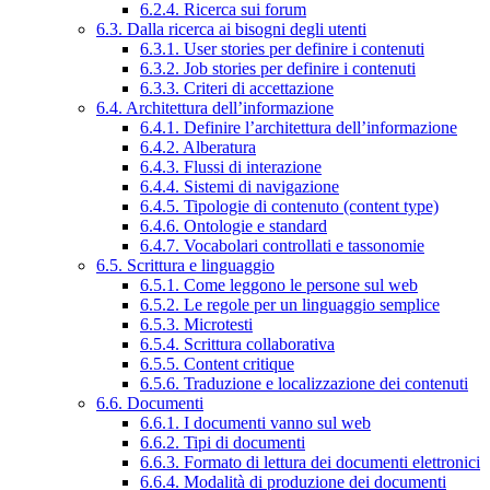
6.2.4. Ricerca sui forum
6.3. Dalla ricerca ai bisogni degli utenti
6.3.1. User stories per definire i contenuti
6.3.2. Job stories per definire i contenuti
6.3.3. Criteri di accettazione
6.4. Architettura dell’informazione
6.4.1. Definire l’architettura dell’informazione
6.4.2. Alberatura
6.4.3. Flussi di interazione
6.4.4. Sistemi di navigazione
6.4.5. Tipologie di contenuto (content type)
6.4.6. Ontologie e standard
6.4.7. Vocabolari controllati e tassonomie
6.5. Scrittura e linguaggio
6.5.1. Come leggono le persone sul web
6.5.2. Le regole per un linguaggio semplice
6.5.3. Microtesti
6.5.4. Scrittura collaborativa
6.5.5. Content critique
6.5.6. Traduzione e localizzazione dei contenuti
6.6. Documenti
6.6.1. I documenti vanno sul web
6.6.2. Tipi di documenti
6.6.3. Formato di lettura dei documenti elettronici
6.6.4. Modalità di produzione dei documenti