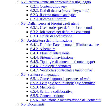
6.2. Ricerca utente sui contenuti e il linguaggio
6.2.1. Content discovery
6.2.2. Dati di ricerca (search keywords)
6.2.3. Ricerca tramite analytics
6.2.4. Ricerca sui forum
6.3. Dalla ricerca ai bisogni degli utenti
6.3.1. User stories per definire i contenuti
6.3.2. Job stories per definire i contenuti
6.3.3. Criteri di accettazione
6.4. Architettura dell’informazione
6.4.1. Definire l’architettura dell’informazione
6.4.2. Alberatura
6.4.3. Flussi di interazione
6.4.4. Sistemi di navigazione
6.4.5. Tipologie di contenuto (content type)
6.4.6. Ontologie e standard
6.4.7. Vocabolari controllati e tassonomie
6.5. Scrittura e linguaggio
6.5.1. Come leggono le persone sul web
6.5.2. Le regole per un linguaggio semplice
6.5.3. Microtesti
6.5.4. Scrittura collaborativa
6.5.5. Content critique
6.5.6. Traduzione e localizzazione dei contenuti
6.6. Documenti