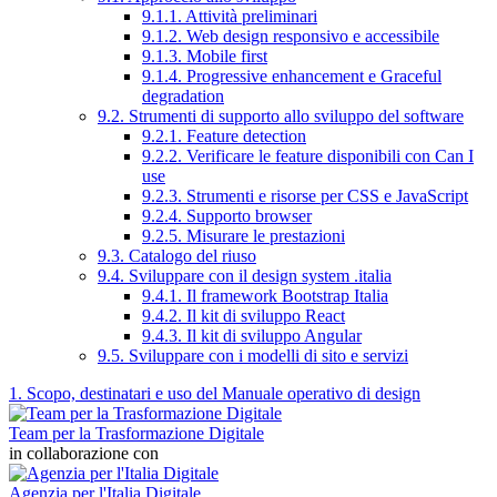
9.1.1. Attività preliminari
9.1.2. Web design responsivo e accessibile
9.1.3. Mobile first
9.1.4. Progressive enhancement e Graceful
degradation
9.2. Strumenti di supporto allo sviluppo del software
9.2.1. Feature detection
9.2.2. Verificare le feature disponibili con Can I
use
9.2.3. Strumenti e risorse per CSS e JavaScript
9.2.4. Supporto browser
9.2.5. Misurare le prestazioni
9.3. Catalogo del riuso
9.4. Sviluppare con il design system .italia
9.4.1. Il framework Bootstrap Italia
9.4.2. Il kit di sviluppo React
9.4.3. Il kit di sviluppo Angular
9.5. Sviluppare con i modelli di sito e servizi
1. Scopo, destinatari e uso del Manuale operativo di design
Team per la Trasformazione Digitale
in collaborazione con
Agenzia per l'Italia Digitale