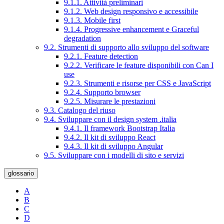
9.1.1. Attività preliminari
9.1.2. Web design responsivo e accessibile
9.1.3. Mobile first
9.1.4. Progressive enhancement e Graceful
degradation
9.2. Strumenti di supporto allo sviluppo del software
9.2.1. Feature detection
9.2.2. Verificare le feature disponibili con Can I
use
9.2.3. Strumenti e risorse per CSS e JavaScript
9.2.4. Supporto browser
9.2.5. Misurare le prestazioni
9.3. Catalogo del riuso
9.4. Sviluppare con il design system .italia
9.4.1. Il framework Bootstrap Italia
9.4.2. Il kit di sviluppo React
9.4.3. Il kit di sviluppo Angular
9.5. Sviluppare con i modelli di sito e servizi
glossario
A
B
C
D