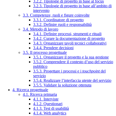
3.2.2. Tipologie di progetto in base al focus
3.2.3. Tipologie di progetto in base all’ambito di
intervento
3.3. Competenze, ruoli e figure coinvolte
3.3.1. Coordinatore di progetto
3.3.2. Definire ruoli e responsabilità
3.4. Metodo di lavoro
3.4.1. Definire processi, strumenti e rituali
3.4.2. Curare la documentazione di progetto
3.4.3. Organizzare tavoli tecnici collaborativi
3.4.4. Prendere decisioni
3.5. Il processo progettuale
3.5.1. Organizzare il progetto e la sua gestione
3.5.2. Comprendere il contesto d’uso del servizio
pubblico
3.5.3. Progettare i processi e i
touchpoint
del
servizio
3.5.4. Realizzare l’interfaccia utente del servizio
3.5.5. Validare la soluzione ottenuta
4. Ricerca progettuale
4.1. Ricerca primaria
4.1.1. Interviste
4.1.2. Questionari
4.1.3. Test di usabilità
4.1.4. Web analytics