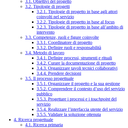
3.1. Obiettivi del progetto
3.2. Tipologie di progetti
3.2.1. Tipologie di progetto in base agli attori
coinvolti nel servizio
3.2.2. Tipologie di progetto in base al focus
3.2.3. Tipologie di progetto in base all’ambito di
intervento
3.3. Competenze, ruoli e figure coinvolte
3.3.1. Coordinatore di progetto
3.3.2. Definire ruoli e responsabilità
3.4. Metodo di lavoro
3.4.1. Definire processi, strumenti e rituali
3.4.2. Curare la documentazione di progetto
3.4.3. Organizzare tavoli tecnici collaborativi
3.4.4. Prendere decisioni
3.5. Il processo progettuale
3.5.1. Organizzare il progetto e la sua gestione
3.5.2. Comprendere il contesto d’uso del servizio
pubblico
3.5.3. Progettare i processi e i
touchpoint
del
servizio
3.5.4. Realizzare l’interfaccia utente del servizio
3.5.5. Validare la soluzione ottenuta
4. Ricerca progettuale
4.1. Ricerca primaria