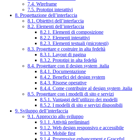
7.4. Wireframe
7.5. Prototipi interattivi
8. Progettazione dell’interfaccia
8.1. Obiettivi dell’interfaccia
8.2. Elementi dell’interfaccia
8.2.1. Elementi di composizione
8.2.2. Elementi interattivi
8.2.3. Elementi testuali (microtesti)
8.3. Progettare e costruire in alta fedeltà
8.3.1. Layout di pagina
8.3.2. Prototipi in alta fedeltà
8.4. Progettare con il design system .italia
8.4.1. Documentazione
8.4.2. Benefici del design system
8.4.3. Risorse operative
8.4.4. Come contribuire al design system .italia
8.5. Progettare con i modelli di sito e servizi
8.5.1. Vantaggi dell’utilizzo dei modelli
8.5.2. I modelli di sito e servizi disponibili
9. Sviluppo dell’interfaccia
9.1. Approccio allo sviluppo
9.1.1. Attività preliminari
9.1.2. Web design responsivo e accessibile
9.1.3. Mobile first
9.1.4. Progressive enhancement e Graceful