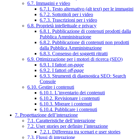
6.7. Immagini e video
6.7.1. Testo alternativo (alt text) per le immagini
6.7.2. Sottotitoli per i video
6.7.3. Trascrizioni per i video
6.8. Proprietà intellettuale e privacy
6.8.1. Pubblicazione di contenuti prodotti dalla
Pubblica Amministrazione
6.8.2. Pubblicazione di contenuti non prodotti
dalla Pubblica Amministrazione
6.8.3. Consenso dei soggetti ritratti
6.9. Ottimizzazione per i motori di ricerca (SEO)
6.9.1. I fattori
on-page
6.9.2. I fattori
off-page
6.9.3. Strumenti di diagnostica SEO: Search
Console
6.10. Gestire i contenuti
6.10.1. L’inventario dei contenuti
6.10.2. Revisionare i contenuti
6.10.3. Migrare i contenuti
6.10.4. Pubblicare i contenuti
7. Progettazione dell’interazione
7.1. Caratteristiche dell’interazione
7.2. User stories per definire l’interazione
7.2.1. Differenza tra scenari e user stories
7.3. Flussi di interazione