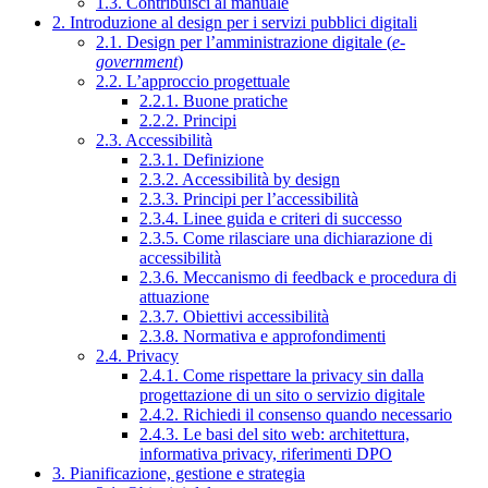
1.3. Contribuisci al manuale
2. Introduzione al design per i servizi pubblici digitali
2.1. Design per l’amministrazione digitale (
e-
government
)
2.2. L’approccio progettuale
2.2.1. Buone pratiche
2.2.2. Principi
2.3. Accessibilità
2.3.1. Definizione
2.3.2. Accessibilità by design
2.3.3. Principi per l’accessibilità
2.3.4. Linee guida e criteri di successo
2.3.5. Come rilasciare una dichiarazione di
accessibilità
2.3.6. Meccanismo di feedback e procedura di
attuazione
2.3.7. Obiettivi accessibilità
2.3.8. Normativa e approfondimenti
2.4. Privacy
2.4.1. Come rispettare la privacy sin dalla
progettazione di un sito o servizio digitale
2.4.2. Richiedi il consenso quando necessario
2.4.3. Le basi del sito web: architettura,
informativa privacy, riferimenti DPO
3. Pianificazione, gestione e strategia