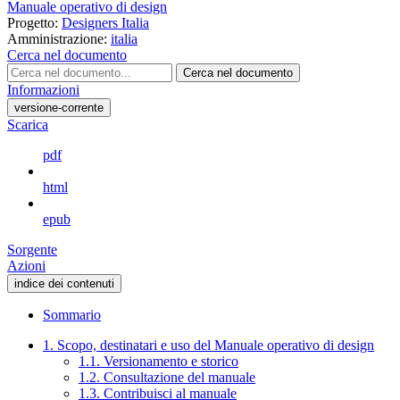
Manuale operativo di design
Progetto:
Designers Italia
Amministrazione:
italia
Cerca nel documento
Cerca nel documento
Informazioni
versione-corrente
Scarica
pdf
html
epub
Sorgente
Azioni
indice dei contenuti
Sommario
1. Scopo, destinatari e uso del Manuale operativo di design
1.1. Versionamento e storico
1.2. Consultazione del manuale
1.3. Contribuisci al manuale