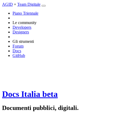
AGID
+
Team Digitale
Piano Triennale
Le community
Developers
Designers
Gli strumenti
Forum
Docs
GitHub
Docs Italia
beta
Documenti pubblici, digitali.