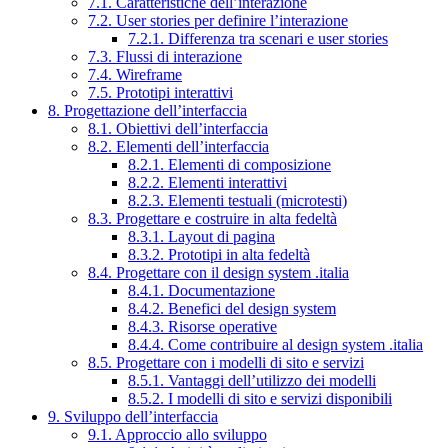
7.1. Caratteristiche dell’interazione
7.2. User stories per definire l’interazione
7.2.1. Differenza tra scenari e user stories
7.3. Flussi di interazione
7.4. Wireframe
7.5. Prototipi interattivi
8. Progettazione dell’interfaccia
8.1. Obiettivi dell’interfaccia
8.2. Elementi dell’interfaccia
8.2.1. Elementi di composizione
8.2.2. Elementi interattivi
8.2.3. Elementi testuali (microtesti)
8.3. Progettare e costruire in alta fedeltà
8.3.1. Layout di pagina
8.3.2. Prototipi in alta fedeltà
8.4. Progettare con il design system .italia
8.4.1. Documentazione
8.4.2. Benefici del design system
8.4.3. Risorse operative
8.4.4. Come contribuire al design system .italia
8.5. Progettare con i modelli di sito e servizi
8.5.1. Vantaggi dell’utilizzo dei modelli
8.5.2. I modelli di sito e servizi disponibili
9. Sviluppo dell’interfaccia
9.1. Approccio allo sviluppo