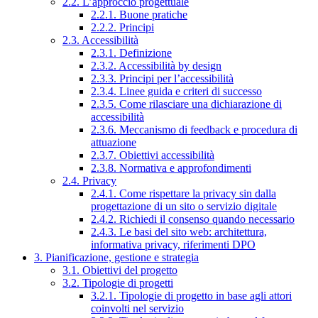
2.2. L’approccio progettuale
2.2.1. Buone pratiche
2.2.2. Principi
2.3. Accessibilità
2.3.1. Definizione
2.3.2. Accessibilità by design
2.3.3. Principi per l’accessibilità
2.3.4. Linee guida e criteri di successo
2.3.5. Come rilasciare una dichiarazione di
accessibilità
2.3.6. Meccanismo di feedback e procedura di
attuazione
2.3.7. Obiettivi accessibilità
2.3.8. Normativa e approfondimenti
2.4. Privacy
2.4.1. Come rispettare la privacy sin dalla
progettazione di un sito o servizio digitale
2.4.2. Richiedi il consenso quando necessario
2.4.3. Le basi del sito web: architettura,
informativa privacy, riferimenti DPO
3. Pianificazione, gestione e strategia
3.1. Obiettivi del progetto
3.2. Tipologie di progetti
3.2.1. Tipologie di progetto in base agli attori
coinvolti nel servizio