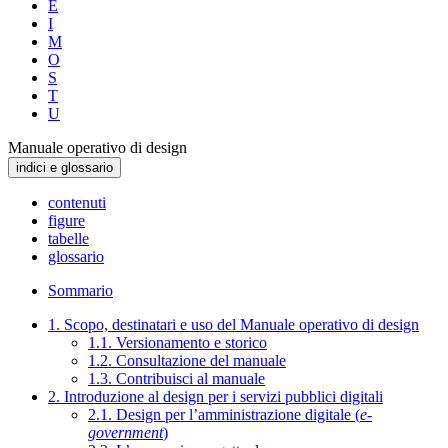
E
I
M
O
S
T
U
Manuale operativo di design
indici e glossario
contenuti
figure
tabelle
glossario
Sommario
1. Scopo, destinatari e uso del Manuale operativo di design
1.1. Versionamento e storico
1.2. Consultazione del manuale
1.3. Contribuisci al manuale
2. Introduzione al design per i servizi pubblici digitali
2.1. Design per l’amministrazione digitale (
e-
government
)