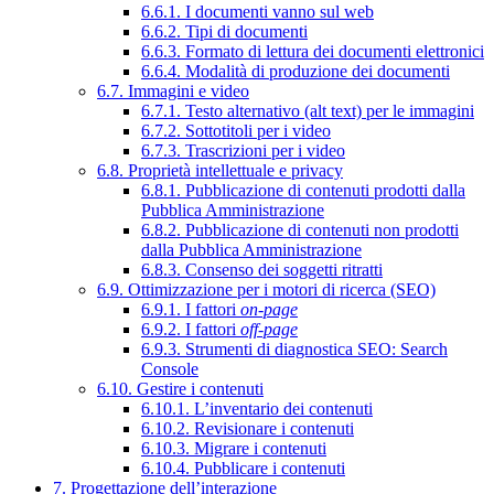
6.6.1. I documenti vanno sul web
6.6.2. Tipi di documenti
6.6.3. Formato di lettura dei documenti elettronici
6.6.4. Modalità di produzione dei documenti
6.7. Immagini e video
6.7.1. Testo alternativo (alt text) per le immagini
6.7.2. Sottotitoli per i video
6.7.3. Trascrizioni per i video
6.8. Proprietà intellettuale e privacy
6.8.1. Pubblicazione di contenuti prodotti dalla
Pubblica Amministrazione
6.8.2. Pubblicazione di contenuti non prodotti
dalla Pubblica Amministrazione
6.8.3. Consenso dei soggetti ritratti
6.9. Ottimizzazione per i motori di ricerca (SEO)
6.9.1. I fattori
on-page
6.9.2. I fattori
off-page
6.9.3. Strumenti di diagnostica SEO: Search
Console
6.10. Gestire i contenuti
6.10.1. L’inventario dei contenuti
6.10.2. Revisionare i contenuti
6.10.3. Migrare i contenuti
6.10.4. Pubblicare i contenuti
7. Progettazione dell’interazione