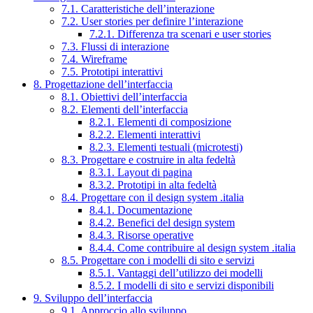
7.1. Caratteristiche dell’interazione
7.2. User stories per definire l’interazione
7.2.1. Differenza tra scenari e user stories
7.3. Flussi di interazione
7.4. Wireframe
7.5. Prototipi interattivi
8. Progettazione dell’interfaccia
8.1. Obiettivi dell’interfaccia
8.2. Elementi dell’interfaccia
8.2.1. Elementi di composizione
8.2.2. Elementi interattivi
8.2.3. Elementi testuali (microtesti)
8.3. Progettare e costruire in alta fedeltà
8.3.1. Layout di pagina
8.3.2. Prototipi in alta fedeltà
8.4. Progettare con il design system .italia
8.4.1. Documentazione
8.4.2. Benefici del design system
8.4.3. Risorse operative
8.4.4. Come contribuire al design system .italia
8.5. Progettare con i modelli di sito e servizi
8.5.1. Vantaggi dell’utilizzo dei modelli
8.5.2. I modelli di sito e servizi disponibili
9. Sviluppo dell’interfaccia
9.1. Approccio allo sviluppo