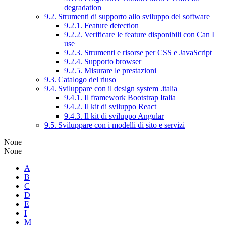
degradation
9.2. Strumenti di supporto allo sviluppo del software
9.2.1. Feature detection
9.2.2. Verificare le feature disponibili con Can I
use
9.2.3. Strumenti e risorse per CSS e JavaScript
9.2.4. Supporto browser
9.2.5. Misurare le prestazioni
9.3. Catalogo del riuso
9.4. Sviluppare con il design system .italia
9.4.1. Il framework Bootstrap Italia
9.4.2. Il kit di sviluppo React
9.4.3. Il kit di sviluppo Angular
9.5. Sviluppare con i modelli di sito e servizi
None
None
A
B
C
D
E
I
M