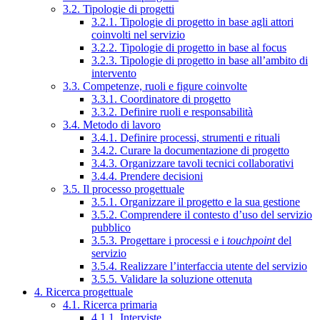
3.2. Tipologie di progetti
3.2.1. Tipologie di progetto in base agli attori
coinvolti nel servizio
3.2.2. Tipologie di progetto in base al focus
3.2.3. Tipologie di progetto in base all’ambito di
intervento
3.3. Competenze, ruoli e figure coinvolte
3.3.1. Coordinatore di progetto
3.3.2. Definire ruoli e responsabilità
3.4. Metodo di lavoro
3.4.1. Definire processi, strumenti e rituali
3.4.2. Curare la documentazione di progetto
3.4.3. Organizzare tavoli tecnici collaborativi
3.4.4. Prendere decisioni
3.5. Il processo progettuale
3.5.1. Organizzare il progetto e la sua gestione
3.5.2. Comprendere il contesto d’uso del servizio
pubblico
3.5.3. Progettare i processi e i
touchpoint
del
servizio
3.5.4. Realizzare l’interfaccia utente del servizio
3.5.5. Validare la soluzione ottenuta
4. Ricerca progettuale
4.1. Ricerca primaria
4.1.1. Interviste