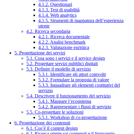
4.1.2. Questionari
4.1.3. Test di usabilità
4.1.4. Web analytics
4.1.5. Strumenti di mappatura dell’esperienza
utente
4.2. Ricerca secondaria
4.2.1. Ricerca documentale
4.2.2. Analisi benchmark
4.2.3. Valutazione euristica
5. Progettazione dei servizi
5.1. Cosa sono i servizi e il service design
5.2. Progettare servizi pubblici digitali
5.3. Definire il modello di servizio
5.3.1. Identificare gli attori coinvolti
5.3.2. Formulare la proposta di valore
5.3.3. Inquadrare gli elementi costitutivi del
servizio
5.4. Descrivere il funzionamento del servizio
5.4.1. Mappare l’ecosistema
5.4.2. Rappresentare i flussi di servizio
5.5. Co-progettare le soluzioni
5.5.1. Workshop di co-progettazione
6. Progettazione dei contenuti
6.1. Cos’è il content design
6.2. Ricerca utente sui contenuti e il linguaggio