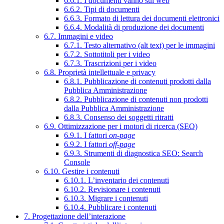
6.6.1. I documenti vanno sul web
6.6.2. Tipi di documenti
6.6.3. Formato di lettura dei documenti elettronici
6.6.4. Modalità di produzione dei documenti
6.7. Immagini e video
6.7.1. Testo alternativo (alt text) per le immagini
6.7.2. Sottotitoli per i video
6.7.3. Trascrizioni per i video
6.8. Proprietà intellettuale e privacy
6.8.1. Pubblicazione di contenuti prodotti dalla
Pubblica Amministrazione
6.8.2. Pubblicazione di contenuti non prodotti
dalla Pubblica Amministrazione
6.8.3. Consenso dei soggetti ritratti
6.9. Ottimizzazione per i motori di ricerca (SEO)
6.9.1. I fattori
on-page
6.9.2. I fattori
off-page
6.9.3. Strumenti di diagnostica SEO: Search
Console
6.10. Gestire i contenuti
6.10.1. L’inventario dei contenuti
6.10.2. Revisionare i contenuti
6.10.3. Migrare i contenuti
6.10.4. Pubblicare i contenuti
7. Progettazione dell’interazione