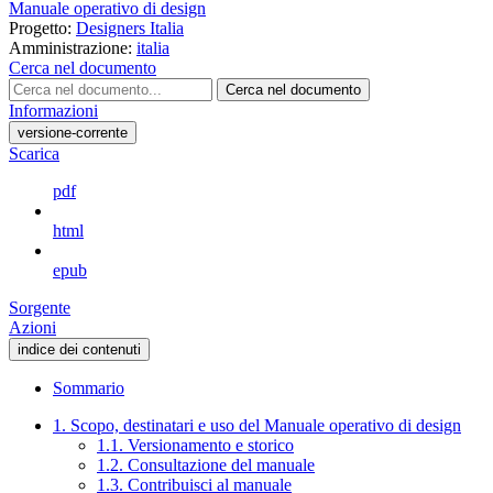
Manuale operativo di design
Progetto:
Designers Italia
Amministrazione:
italia
Cerca nel documento
Cerca nel documento
Informazioni
versione-corrente
Scarica
pdf
html
epub
Sorgente
Azioni
indice dei contenuti
Sommario
1. Scopo, destinatari e uso del Manuale operativo di design
1.1. Versionamento e storico
1.2. Consultazione del manuale
1.3. Contribuisci al manuale