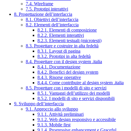
7.4. Wireframe
7.5. Prototipi interattivi
8. Progettazione dell’interfaccia
8.1. Obiettivi dell’interfaccia
8.2. Elementi dell’interfaccia
8.2.1. Elementi di composizione
8.2.2. Elementi interattivi
8.2.3. Elementi testuali (microtesti)
8.3. Progettare e costruire in alta fedeltà
8.3.1. Layout di pagina
8.3.2. Prototipi in alta fedeltà
8.4. Progettare con il design system .italia
8.4.1. Documentazione
8.4.2. Benefici del design system
8.4.3. Risorse operative
8.4.4. Come contribuire al design system .italia
8.5. Progettare con i modelli di sito e servizi
8.5.1. Vantaggi dell’utilizzo dei modelli
8.5.2. I modelli di sito e servizi disponibili
9. Sviluppo dell’interfaccia
9.1. Approccio allo sviluppo
9.1.1. Attività preliminari
9.1.2. Web design responsivo e accessibile
9.1.3. Mobile first
9.1.4. Progressive enhancement e Graceful