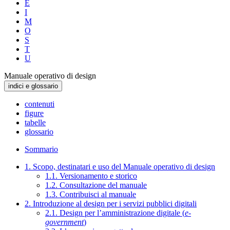
E
I
M
O
S
T
U
Manuale operativo di design
indici e glossario
contenuti
figure
tabelle
glossario
Sommario
1. Scopo, destinatari e uso del Manuale operativo di design
1.1. Versionamento e storico
1.2. Consultazione del manuale
1.3. Contribuisci al manuale
2. Introduzione al design per i servizi pubblici digitali
2.1. Design per l’amministrazione digitale (
e-
government
)