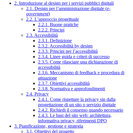
2. Introduzione al design per i servizi pubblici digitali
2.1. Design per l’amministrazione digitale (
e-
government
)
2.2. L’approccio progettuale
2.2.1. Buone pratiche
2.2.2. Principi
2.3. Accessibilità
2.3.1. Definizione
2.3.2. Accessibilità by design
2.3.3. Principi per l’accessibilità
2.3.4. Linee guida e criteri di successo
2.3.5. Come rilasciare una dichiarazione di
accessibilità
2.3.6. Meccanismo di feedback e procedura di
attuazione
2.3.7. Obiettivi accessibilità
2.3.8. Normativa e approfondimenti
2.4. Privacy
2.4.1. Come rispettare la privacy sin dalla
progettazione di un sito o servizio digitale
2.4.2. Richiedi il consenso quando necessario
2.4.3. Le basi del sito web: architettura,
informativa privacy, riferimenti DPO
3. Pianificazione, gestione e strategia
3.1. Obiettivi del progetto