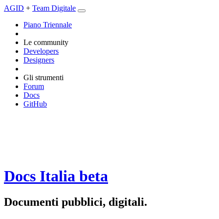
AGID
+
Team Digitale
Piano Triennale
Le community
Developers
Designers
Gli strumenti
Forum
Docs
GitHub
Docs Italia
beta
Documenti pubblici, digitali.