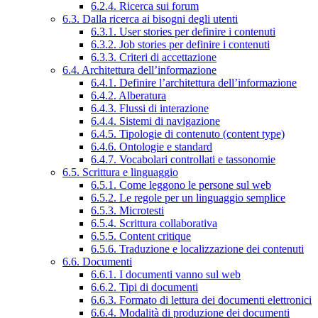
6.2.4. Ricerca sui forum
6.3. Dalla ricerca ai bisogni degli utenti
6.3.1. User stories per definire i contenuti
6.3.2. Job stories per definire i contenuti
6.3.3. Criteri di accettazione
6.4. Architettura dell’informazione
6.4.1. Definire l’architettura dell’informazione
6.4.2. Alberatura
6.4.3. Flussi di interazione
6.4.4. Sistemi di navigazione
6.4.5. Tipologie di contenuto (content type)
6.4.6. Ontologie e standard
6.4.7. Vocabolari controllati e tassonomie
6.5. Scrittura e linguaggio
6.5.1. Come leggono le persone sul web
6.5.2. Le regole per un linguaggio semplice
6.5.3. Microtesti
6.5.4. Scrittura collaborativa
6.5.5. Content critique
6.5.6. Traduzione e localizzazione dei contenuti
6.6. Documenti
6.6.1. I documenti vanno sul web
6.6.2. Tipi di documenti
6.6.3. Formato di lettura dei documenti elettronici
6.6.4. Modalità di produzione dei documenti