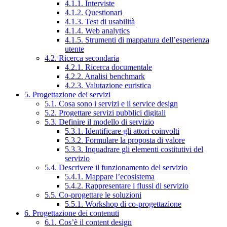
4.1.1. Interviste
4.1.2. Questionari
4.1.3. Test di usabilità
4.1.4. Web analytics
4.1.5. Strumenti di mappatura dell’esperienza
utente
4.2. Ricerca secondaria
4.2.1. Ricerca documentale
4.2.2. Analisi benchmark
4.2.3. Valutazione euristica
5. Progettazione dei servizi
5.1. Cosa sono i servizi e il service design
5.2. Progettare servizi pubblici digitali
5.3. Definire il modello di servizio
5.3.1. Identificare gli attori coinvolti
5.3.2. Formulare la proposta di valore
5.3.3. Inquadrare gli elementi costitutivi del
servizio
5.4. Descrivere il funzionamento del servizio
5.4.1. Mappare l’ecosistema
5.4.2. Rappresentare i flussi di servizio
5.5. Co-progettare le soluzioni
5.5.1. Workshop di co-progettazione
6. Progettazione dei contenuti
6.1. Cos’è il content design