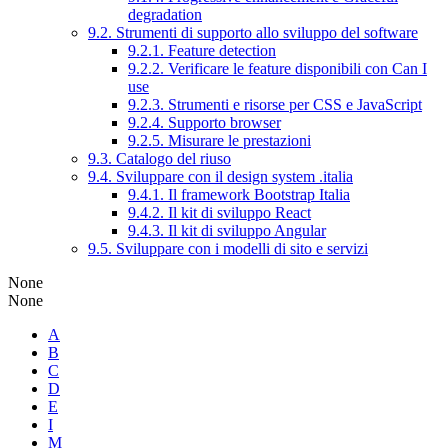
degradation
9.2. Strumenti di supporto allo sviluppo del software
9.2.1. Feature detection
9.2.2. Verificare le feature disponibili con Can I
use
9.2.3. Strumenti e risorse per CSS e JavaScript
9.2.4. Supporto browser
9.2.5. Misurare le prestazioni
9.3. Catalogo del riuso
9.4. Sviluppare con il design system .italia
9.4.1. Il framework Bootstrap Italia
9.4.2. Il kit di sviluppo React
9.4.3. Il kit di sviluppo Angular
9.5. Sviluppare con i modelli di sito e servizi
None
None
A
B
C
D
E
I
M