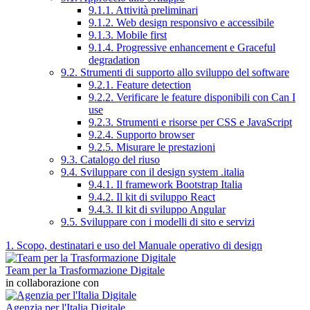
9.1.1. Attività preliminari
9.1.2. Web design responsivo e accessibile
9.1.3. Mobile first
9.1.4. Progressive enhancement e Graceful
degradation
9.2. Strumenti di supporto allo sviluppo del software
9.2.1. Feature detection
9.2.2. Verificare le feature disponibili con Can I
use
9.2.3. Strumenti e risorse per CSS e JavaScript
9.2.4. Supporto browser
9.2.5. Misurare le prestazioni
9.3. Catalogo del riuso
9.4. Sviluppare con il design system .italia
9.4.1. Il framework Bootstrap Italia
9.4.2. Il kit di sviluppo React
9.4.3. Il kit di sviluppo Angular
9.5. Sviluppare con i modelli di sito e servizi
1. Scopo, destinatari e uso del Manuale operativo di design
Team per la Trasformazione Digitale
in collaborazione con
Agenzia per l'Italia Digitale