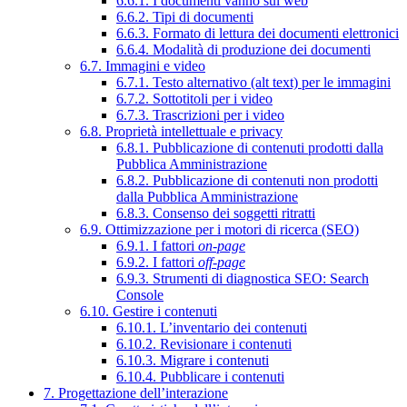
6.6.1. I documenti vanno sul web
6.6.2. Tipi di documenti
6.6.3. Formato di lettura dei documenti elettronici
6.6.4. Modalità di produzione dei documenti
6.7. Immagini e video
6.7.1. Testo alternativo (alt text) per le immagini
6.7.2. Sottotitoli per i video
6.7.3. Trascrizioni per i video
6.8. Proprietà intellettuale e privacy
6.8.1. Pubblicazione di contenuti prodotti dalla
Pubblica Amministrazione
6.8.2. Pubblicazione di contenuti non prodotti
dalla Pubblica Amministrazione
6.8.3. Consenso dei soggetti ritratti
6.9. Ottimizzazione per i motori di ricerca (SEO)
6.9.1. I fattori
on-page
6.9.2. I fattori
off-page
6.9.3. Strumenti di diagnostica SEO: Search
Console
6.10. Gestire i contenuti
6.10.1. L’inventario dei contenuti
6.10.2. Revisionare i contenuti
6.10.3. Migrare i contenuti
6.10.4. Pubblicare i contenuti
7. Progettazione dell’interazione