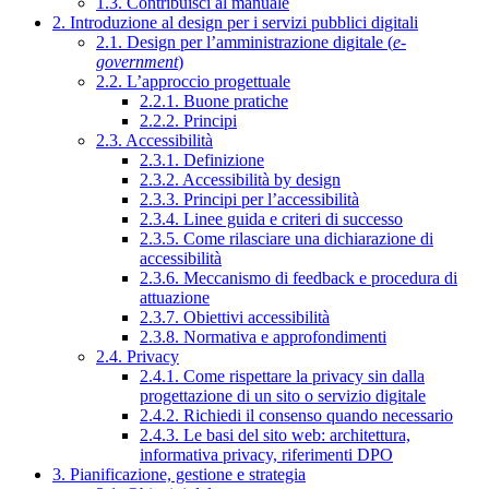
1.3. Contribuisci al manuale
2. Introduzione al design per i servizi pubblici digitali
2.1. Design per l’amministrazione digitale (
e-
government
)
2.2. L’approccio progettuale
2.2.1. Buone pratiche
2.2.2. Principi
2.3. Accessibilità
2.3.1. Definizione
2.3.2. Accessibilità by design
2.3.3. Principi per l’accessibilità
2.3.4. Linee guida e criteri di successo
2.3.5. Come rilasciare una dichiarazione di
accessibilità
2.3.6. Meccanismo di feedback e procedura di
attuazione
2.3.7. Obiettivi accessibilità
2.3.8. Normativa e approfondimenti
2.4. Privacy
2.4.1. Come rispettare la privacy sin dalla
progettazione di un sito o servizio digitale
2.4.2. Richiedi il consenso quando necessario
2.4.3. Le basi del sito web: architettura,
informativa privacy, riferimenti DPO
3. Pianificazione, gestione e strategia