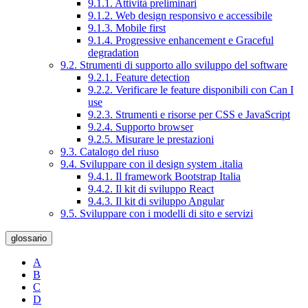
9.1.1. Attività preliminari
9.1.2. Web design responsivo e accessibile
9.1.3. Mobile first
9.1.4. Progressive enhancement e Graceful
degradation
9.2. Strumenti di supporto allo sviluppo del software
9.2.1. Feature detection
9.2.2. Verificare le feature disponibili con Can I
use
9.2.3. Strumenti e risorse per CSS e JavaScript
9.2.4. Supporto browser
9.2.5. Misurare le prestazioni
9.3. Catalogo del riuso
9.4. Sviluppare con il design system .italia
9.4.1. Il framework Bootstrap Italia
9.4.2. Il kit di sviluppo React
9.4.3. Il kit di sviluppo Angular
9.5. Sviluppare con i modelli di sito e servizi
glossario
A
B
C
D