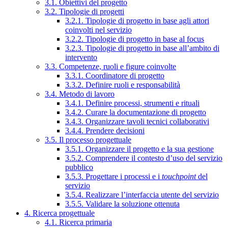
3.1. Obiettivi del progetto
3.2. Tipologie di progetti
3.2.1. Tipologie di progetto in base agli attori
coinvolti nel servizio
3.2.2. Tipologie di progetto in base al focus
3.2.3. Tipologie di progetto in base all’ambito di
intervento
3.3. Competenze, ruoli e figure coinvolte
3.3.1. Coordinatore di progetto
3.3.2. Definire ruoli e responsabilità
3.4. Metodo di lavoro
3.4.1. Definire processi, strumenti e rituali
3.4.2. Curare la documentazione di progetto
3.4.3. Organizzare tavoli tecnici collaborativi
3.4.4. Prendere decisioni
3.5. Il processo progettuale
3.5.1. Organizzare il progetto e la sua gestione
3.5.2. Comprendere il contesto d’uso del servizio
pubblico
3.5.3. Progettare i processi e i
touchpoint
del
servizio
3.5.4. Realizzare l’interfaccia utente del servizio
3.5.5. Validare la soluzione ottenuta
4. Ricerca progettuale
4.1. Ricerca primaria