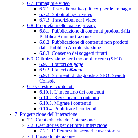
6.7. Immagini e video
6.7.1. Testo alternativo (alt text) per le immagini
6.7.2. Sottotitoli per i video
6.7.3. Trascrizioni per i video
6.8. Proprietà intellettuale e privacy
6.8.1. Pubblicazione di contenuti prodotti dalla
Pubblica Amministrazione
6.8.2. Pubblicazione di contenuti non prodotti
dalla Pubblica Amministrazione
6.8.3. Consenso dei soggetti ritratti
6.9. Ottimizzazione per i motori di ricerca (SEO)
6.9.1. I fattori
on-page
6.9.2. I fattori
off-page
6.9.3. Strumenti di diagnostica SEO: Search
Console
6.10. Gestire i contenuti
6.10.1. L’inventario dei contenuti
6.10.2. Revisionare i contenuti
6.10.3. Migrare i contenuti
6.10.4. Pubblicare i contenuti
7. Progettazione dell’interazione
7.1. Caratteristiche dell’interazione
7.2. User stories per definire l’interazione
7.2.1. Differenza tra scenari e user stories
7.3. Flussi di interazione