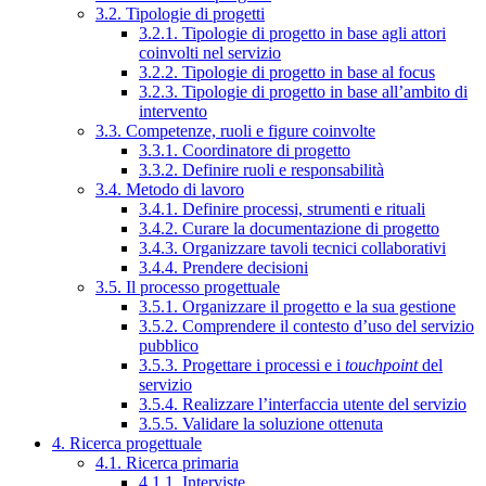
3.2. Tipologie di progetti
3.2.1. Tipologie di progetto in base agli attori
coinvolti nel servizio
3.2.2. Tipologie di progetto in base al focus
3.2.3. Tipologie di progetto in base all’ambito di
intervento
3.3. Competenze, ruoli e figure coinvolte
3.3.1. Coordinatore di progetto
3.3.2. Definire ruoli e responsabilità
3.4. Metodo di lavoro
3.4.1. Definire processi, strumenti e rituali
3.4.2. Curare la documentazione di progetto
3.4.3. Organizzare tavoli tecnici collaborativi
3.4.4. Prendere decisioni
3.5. Il processo progettuale
3.5.1. Organizzare il progetto e la sua gestione
3.5.2. Comprendere il contesto d’uso del servizio
pubblico
3.5.3. Progettare i processi e i
touchpoint
del
servizio
3.5.4. Realizzare l’interfaccia utente del servizio
3.5.5. Validare la soluzione ottenuta
4. Ricerca progettuale
4.1. Ricerca primaria
4.1.1. Interviste