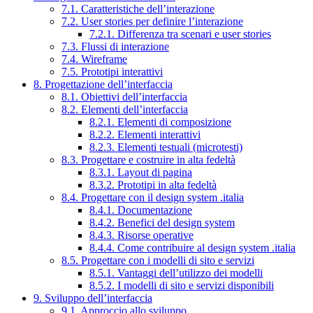
7.1. Caratteristiche dell’interazione
7.2. User stories per definire l’interazione
7.2.1. Differenza tra scenari e user stories
7.3. Flussi di interazione
7.4. Wireframe
7.5. Prototipi interattivi
8. Progettazione dell’interfaccia
8.1. Obiettivi dell’interfaccia
8.2. Elementi dell’interfaccia
8.2.1. Elementi di composizione
8.2.2. Elementi interattivi
8.2.3. Elementi testuali (microtesti)
8.3. Progettare e costruire in alta fedeltà
8.3.1. Layout di pagina
8.3.2. Prototipi in alta fedeltà
8.4. Progettare con il design system .italia
8.4.1. Documentazione
8.4.2. Benefici del design system
8.4.3. Risorse operative
8.4.4. Come contribuire al design system .italia
8.5. Progettare con i modelli di sito e servizi
8.5.1. Vantaggi dell’utilizzo dei modelli
8.5.2. I modelli di sito e servizi disponibili
9. Sviluppo dell’interfaccia
9.1. Approccio allo sviluppo