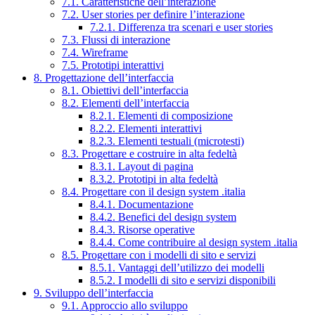
7.1. Caratteristiche dell’interazione
7.2. User stories per definire l’interazione
7.2.1. Differenza tra scenari e user stories
7.3. Flussi di interazione
7.4. Wireframe
7.5. Prototipi interattivi
8. Progettazione dell’interfaccia
8.1. Obiettivi dell’interfaccia
8.2. Elementi dell’interfaccia
8.2.1. Elementi di composizione
8.2.2. Elementi interattivi
8.2.3. Elementi testuali (microtesti)
8.3. Progettare e costruire in alta fedeltà
8.3.1. Layout di pagina
8.3.2. Prototipi in alta fedeltà
8.4. Progettare con il design system .italia
8.4.1. Documentazione
8.4.2. Benefici del design system
8.4.3. Risorse operative
8.4.4. Come contribuire al design system .italia
8.5. Progettare con i modelli di sito e servizi
8.5.1. Vantaggi dell’utilizzo dei modelli
8.5.2. I modelli di sito e servizi disponibili
9. Sviluppo dell’interfaccia
9.1. Approccio allo sviluppo