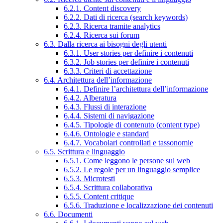
6.2.1. Content discovery
6.2.2. Dati di ricerca (search keywords)
6.2.3. Ricerca tramite analytics
6.2.4. Ricerca sui forum
6.3. Dalla ricerca ai bisogni degli utenti
6.3.1. User stories per definire i contenuti
6.3.2. Job stories per definire i contenuti
6.3.3. Criteri di accettazione
6.4. Architettura dell’informazione
6.4.1. Definire l’architettura dell’informazione
6.4.2. Alberatura
6.4.3. Flussi di interazione
6.4.4. Sistemi di navigazione
6.4.5. Tipologie di contenuto (content type)
6.4.6. Ontologie e standard
6.4.7. Vocabolari controllati e tassonomie
6.5. Scrittura e linguaggio
6.5.1. Come leggono le persone sul web
6.5.2. Le regole per un linguaggio semplice
6.5.3. Microtesti
6.5.4. Scrittura collaborativa
6.5.5. Content critique
6.5.6. Traduzione e localizzazione dei contenuti
6.6. Documenti