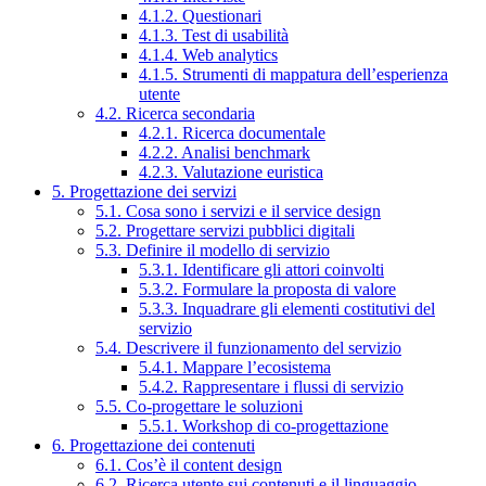
4.1.2. Questionari
4.1.3. Test di usabilità
4.1.4. Web analytics
4.1.5. Strumenti di mappatura dell’esperienza
utente
4.2. Ricerca secondaria
4.2.1. Ricerca documentale
4.2.2. Analisi benchmark
4.2.3. Valutazione euristica
5. Progettazione dei servizi
5.1. Cosa sono i servizi e il service design
5.2. Progettare servizi pubblici digitali
5.3. Definire il modello di servizio
5.3.1. Identificare gli attori coinvolti
5.3.2. Formulare la proposta di valore
5.3.3. Inquadrare gli elementi costitutivi del
servizio
5.4. Descrivere il funzionamento del servizio
5.4.1. Mappare l’ecosistema
5.4.2. Rappresentare i flussi di servizio
5.5. Co-progettare le soluzioni
5.5.1. Workshop di co-progettazione
6. Progettazione dei contenuti
6.1. Cos’è il content design
6.2. Ricerca utente sui contenuti e il linguaggio