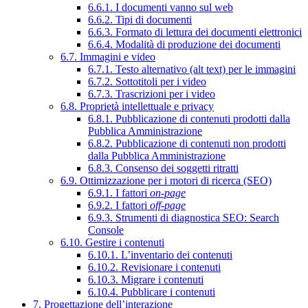
6.6.1. I documenti vanno sul web
6.6.2. Tipi di documenti
6.6.3. Formato di lettura dei documenti elettronici
6.6.4. Modalità di produzione dei documenti
6.7. Immagini e video
6.7.1. Testo alternativo (alt text) per le immagini
6.7.2. Sottotitoli per i video
6.7.3. Trascrizioni per i video
6.8. Proprietà intellettuale e privacy
6.8.1. Pubblicazione di contenuti prodotti dalla
Pubblica Amministrazione
6.8.2. Pubblicazione di contenuti non prodotti
dalla Pubblica Amministrazione
6.8.3. Consenso dei soggetti ritratti
6.9. Ottimizzazione per i motori di ricerca (SEO)
6.9.1. I fattori
on-page
6.9.2. I fattori
off-page
6.9.3. Strumenti di diagnostica SEO: Search
Console
6.10. Gestire i contenuti
6.10.1. L’inventario dei contenuti
6.10.2. Revisionare i contenuti
6.10.3. Migrare i contenuti
6.10.4. Pubblicare i contenuti
7. Progettazione dell’interazione