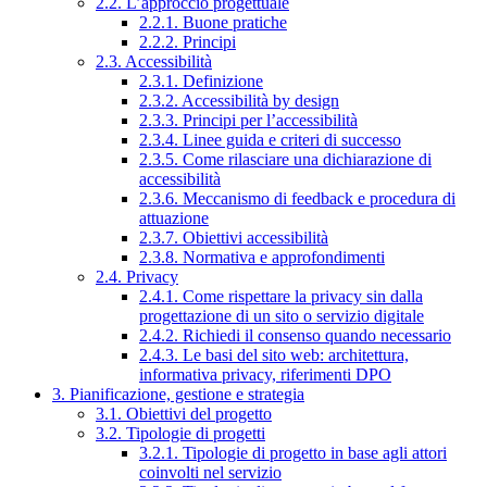
2.2. L’approccio progettuale
2.2.1. Buone pratiche
2.2.2. Principi
2.3. Accessibilità
2.3.1. Definizione
2.3.2. Accessibilità by design
2.3.3. Principi per l’accessibilità
2.3.4. Linee guida e criteri di successo
2.3.5. Come rilasciare una dichiarazione di
accessibilità
2.3.6. Meccanismo di feedback e procedura di
attuazione
2.3.7. Obiettivi accessibilità
2.3.8. Normativa e approfondimenti
2.4. Privacy
2.4.1. Come rispettare la privacy sin dalla
progettazione di un sito o servizio digitale
2.4.2. Richiedi il consenso quando necessario
2.4.3. Le basi del sito web: architettura,
informativa privacy, riferimenti DPO
3. Pianificazione, gestione e strategia
3.1. Obiettivi del progetto
3.2. Tipologie di progetti
3.2.1. Tipologie di progetto in base agli attori
coinvolti nel servizio