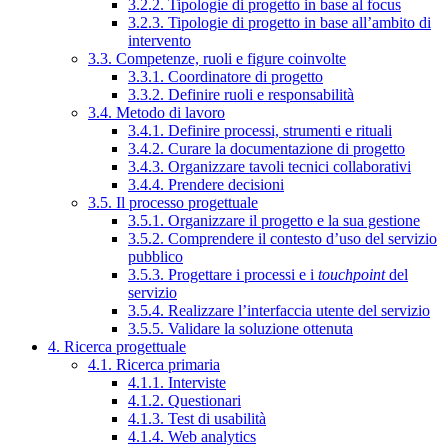
3.2.2. Tipologie di progetto in base al focus
3.2.3. Tipologie di progetto in base all’ambito di
intervento
3.3. Competenze, ruoli e figure coinvolte
3.3.1. Coordinatore di progetto
3.3.2. Definire ruoli e responsabilità
3.4. Metodo di lavoro
3.4.1. Definire processi, strumenti e rituali
3.4.2. Curare la documentazione di progetto
3.4.3. Organizzare tavoli tecnici collaborativi
3.4.4. Prendere decisioni
3.5. Il processo progettuale
3.5.1. Organizzare il progetto e la sua gestione
3.5.2. Comprendere il contesto d’uso del servizio
pubblico
3.5.3. Progettare i processi e i
touchpoint
del
servizio
3.5.4. Realizzare l’interfaccia utente del servizio
3.5.5. Validare la soluzione ottenuta
4. Ricerca progettuale
4.1. Ricerca primaria
4.1.1. Interviste
4.1.2. Questionari
4.1.3. Test di usabilità
4.1.4. Web analytics