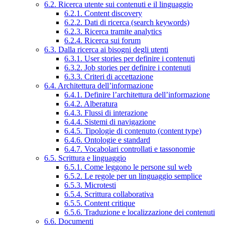
6.2. Ricerca utente sui contenuti e il linguaggio
6.2.1. Content discovery
6.2.2. Dati di ricerca (search keywords)
6.2.3. Ricerca tramite analytics
6.2.4. Ricerca sui forum
6.3. Dalla ricerca ai bisogni degli utenti
6.3.1. User stories per definire i contenuti
6.3.2. Job stories per definire i contenuti
6.3.3. Criteri di accettazione
6.4. Architettura dell’informazione
6.4.1. Definire l’architettura dell’informazione
6.4.2. Alberatura
6.4.3. Flussi di interazione
6.4.4. Sistemi di navigazione
6.4.5. Tipologie di contenuto (content type)
6.4.6. Ontologie e standard
6.4.7. Vocabolari controllati e tassonomie
6.5. Scrittura e linguaggio
6.5.1. Come leggono le persone sul web
6.5.2. Le regole per un linguaggio semplice
6.5.3. Microtesti
6.5.4. Scrittura collaborativa
6.5.5. Content critique
6.5.6. Traduzione e localizzazione dei contenuti
6.6. Documenti