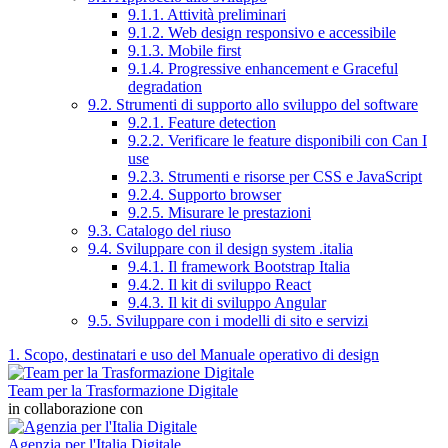
9.1.1. Attività preliminari
9.1.2. Web design responsivo e accessibile
9.1.3. Mobile first
9.1.4. Progressive enhancement e Graceful
degradation
9.2. Strumenti di supporto allo sviluppo del software
9.2.1. Feature detection
9.2.2. Verificare le feature disponibili con Can I
use
9.2.3. Strumenti e risorse per CSS e JavaScript
9.2.4. Supporto browser
9.2.5. Misurare le prestazioni
9.3. Catalogo del riuso
9.4. Sviluppare con il design system .italia
9.4.1. Il framework Bootstrap Italia
9.4.2. Il kit di sviluppo React
9.4.3. Il kit di sviluppo Angular
9.5. Sviluppare con i modelli di sito e servizi
1. Scopo, destinatari e uso del Manuale operativo di design
Team per la Trasformazione Digitale
in collaborazione con
Agenzia per l'Italia Digitale