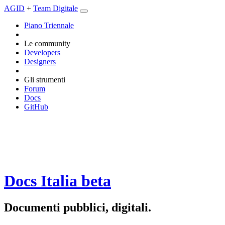
AGID
+
Team Digitale
Piano Triennale
Le community
Developers
Designers
Gli strumenti
Forum
Docs
GitHub
Docs Italia
beta
Documenti pubblici, digitali.