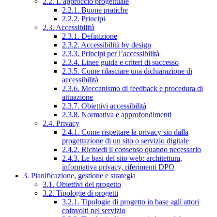
2.2. L’approccio progettuale
2.2.1. Buone pratiche
2.2.2. Principi
2.3. Accessibilità
2.3.1. Definizione
2.3.2. Accessibilità by design
2.3.3. Principi per l’accessibilità
2.3.4. Linee guida e criteri di successo
2.3.5. Come rilasciare una dichiarazione di
accessibilità
2.3.6. Meccanismo di feedback e procedura di
attuazione
2.3.7. Obiettivi accessibilità
2.3.8. Normativa e approfondimenti
2.4. Privacy
2.4.1. Come rispettare la privacy sin dalla
progettazione di un sito o servizio digitale
2.4.2. Richiedi il consenso quando necessario
2.4.3. Le basi del sito web: architettura,
informativa privacy, riferimenti DPO
3. Pianificazione, gestione e strategia
3.1. Obiettivi del progetto
3.2. Tipologie di progetti
3.2.1. Tipologie di progetto in base agli attori
coinvolti nel servizio