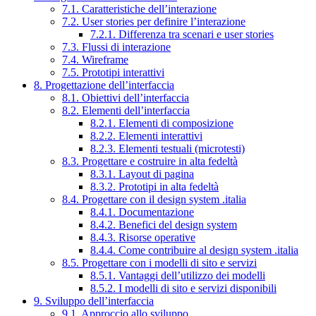
7.1. Caratteristiche dell’interazione
7.2. User stories per definire l’interazione
7.2.1. Differenza tra scenari e user stories
7.3. Flussi di interazione
7.4. Wireframe
7.5. Prototipi interattivi
8. Progettazione dell’interfaccia
8.1. Obiettivi dell’interfaccia
8.2. Elementi dell’interfaccia
8.2.1. Elementi di composizione
8.2.2. Elementi interattivi
8.2.3. Elementi testuali (microtesti)
8.3. Progettare e costruire in alta fedeltà
8.3.1. Layout di pagina
8.3.2. Prototipi in alta fedeltà
8.4. Progettare con il design system .italia
8.4.1. Documentazione
8.4.2. Benefici del design system
8.4.3. Risorse operative
8.4.4. Come contribuire al design system .italia
8.5. Progettare con i modelli di sito e servizi
8.5.1. Vantaggi dell’utilizzo dei modelli
8.5.2. I modelli di sito e servizi disponibili
9. Sviluppo dell’interfaccia
9.1. Approccio allo sviluppo