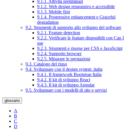
9.1.1. Attività preliminari
9.1.2. Web design responsivo e accessibile
9.1.3. Mobile first
9.1.4. Progressive enhancement e Graceful
degradation
9.2. Strumenti di supporto allo sviluppo del software
9.2.1. Feature detection
9.2.2. Verificare le feature disponibili con Can I
use
9.2.3. Strumenti e risorse per CSS e JavaScript
9.2.4. Supporto browser
9.2.5. Misurare le prestazioni
9.3. Catalogo del riuso
9.4. Sviluppare con il design system .italia
9.4.1. Il framework Bootstrap Italia
9.4.2. Il kit di sviluppo React
9.4.3. Il kit di sviluppo Angular
9.5. Sviluppare con i modelli di sito e servizi
glossario
A
B
C
D