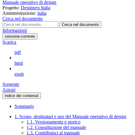
Manuale operativo di design
Progetto:
Designers Italia
Amministrazione:
italia
Cerca nel documento
Cerca nel documento
Informazioni
versione-corrente
Scarica
pdf
html
epub
Sorgente
Azioni
indice dei contenuti
Sommario
1. Scopo, destinatari e uso del Manuale operativo di design
1.1. Versionamento e storico
1.2. Consultazione del manuale
1.3. Contribuisci al manuale