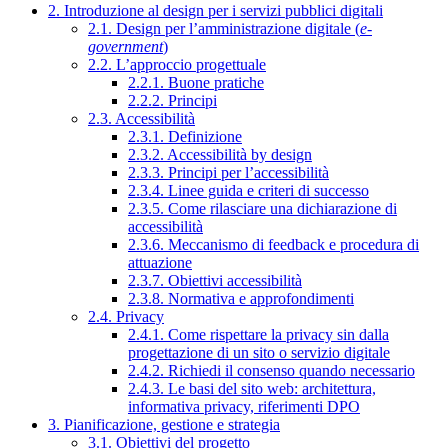
2. Introduzione al design per i servizi pubblici digitali
2.1. Design per l’amministrazione digitale (
e-
government
)
2.2. L’approccio progettuale
2.2.1. Buone pratiche
2.2.2. Principi
2.3. Accessibilità
2.3.1. Definizione
2.3.2. Accessibilità by design
2.3.3. Principi per l’accessibilità
2.3.4. Linee guida e criteri di successo
2.3.5. Come rilasciare una dichiarazione di
accessibilità
2.3.6. Meccanismo di feedback e procedura di
attuazione
2.3.7. Obiettivi accessibilità
2.3.8. Normativa e approfondimenti
2.4. Privacy
2.4.1. Come rispettare la privacy sin dalla
progettazione di un sito o servizio digitale
2.4.2. Richiedi il consenso quando necessario
2.4.3. Le basi del sito web: architettura,
informativa privacy, riferimenti DPO
3. Pianificazione, gestione e strategia
3.1. Obiettivi del progetto