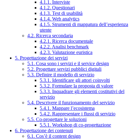
4.1.1. Interviste
4.1.2. Questionari
4.1.3. Test di usabilità
4.1.4. Web analytics
4.1.5. Strumenti di mappatura dell’esperienza
utente
4.2. Ricerca secondaria
4.2.1. Ricerca documentale
4.2.2. Analisi benchmark
4.2.3. Valutazione euristica
5. Progettazione dei servizi
5.1. Cosa sono i servizi e il service design
5.2. Progettare servizi pubblici digitali
5.3. Definire il modello di servizio
5.3.1. Identificare gli attori coinvolti
5.3.2. Formulare la proposta di valore
5.3.3. Inquadrare gli elementi costitutivi del
servizio
5.4. Descrivere il funzionamento del servizio
5.4.1. Mappare l’ecosistema
5.4.2. Rappresentare i flussi di servizio
5.5. Co-progettare le soluzioni
5.5.1. Workshop di co-progettazione
6. Progettazione dei contenuti
6.1. Cos’è il content design