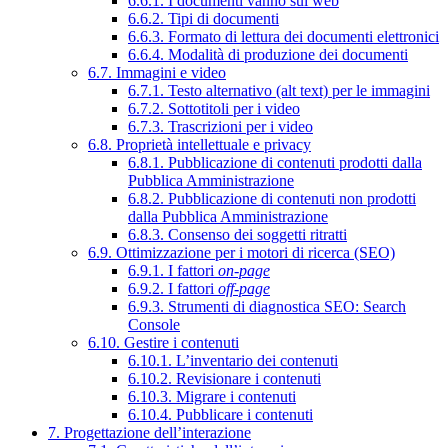
6.6.1. I documenti vanno sul web
6.6.2. Tipi di documenti
6.6.3. Formato di lettura dei documenti elettronici
6.6.4. Modalità di produzione dei documenti
6.7. Immagini e video
6.7.1. Testo alternativo (alt text) per le immagini
6.7.2. Sottotitoli per i video
6.7.3. Trascrizioni per i video
6.8. Proprietà intellettuale e privacy
6.8.1. Pubblicazione di contenuti prodotti dalla
Pubblica Amministrazione
6.8.2. Pubblicazione di contenuti non prodotti
dalla Pubblica Amministrazione
6.8.3. Consenso dei soggetti ritratti
6.9. Ottimizzazione per i motori di ricerca (SEO)
6.9.1. I fattori
on-page
6.9.2. I fattori
off-page
6.9.3. Strumenti di diagnostica SEO: Search
Console
6.10. Gestire i contenuti
6.10.1. L’inventario dei contenuti
6.10.2. Revisionare i contenuti
6.10.3. Migrare i contenuti
6.10.4. Pubblicare i contenuti
7. Progettazione dell’interazione