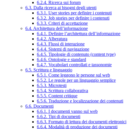
6.2.4. Ricerca sui forum
6.3. Dalla ricerca ai bisogni degli utenti
6.3.1. User stories per definire i contenuti
6.3.2. Job stories per definire i contenuti
6.3.3. Criteri di accettazione
6.4. Architettura dell’informazione
6.4.1. Definire l’architettura dell’informazione
6.4.2. Alberatura
6.4.3. Flussi di interazione
6.4.4. Sistemi di navigazione
6.4.5. Tipologie di contenuto (content type)
6.4.6. Ontologie e standard
6.4.7. Vocabolari controllati e tassonomie
6.5. Scrittura e linguaggio
6.5.1. Come leggono le persone sul web
6.5.2. Le regole per un linguaggio semplice
6.5.3. Microtesti
6.5.4. Scrittura collaborativa
6.5.5. Content critique
6.5.6. Traduzione e localizzazione dei contenuti
6.6. Documenti
6.6.1. I documenti vanno sul web
6.6.2. Tipi di documenti
6.6.3. Formato di lettura dei documenti elettronici
6.6.4. Modalità di produzione dei documenti