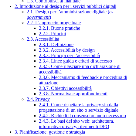
1.3. Contribuisci al manuale
2. Introduzione al design per i servizi pubblici digitali
2.1. Design per l’amministrazione digitale (
e-
government
)
2.2. L’approccio progettuale
2.2.1. Buone pratiche
2.2.2. Principi
2.3. Accessibilità
2.3.1. Definizione
2.3.2. Accessibilità by design
2.3.3. Principi per l’accessibilità
2.3.4. Linee guida e criteri di successo
2.3.5. Come rilasciare una dichiarazione di
accessibilità
2.3.6. Meccanismo di feedback e procedura di
attuazione
2.3.7. Obiettivi accessibilità
2.3.8. Normativa e approfondimenti
2.4. Privacy
2.4.1. Come rispettare la privacy sin dalla
progettazione di un sito o servizio digitale
2.4.2. Richiedi il consenso quando necessario
2.4.3. Le basi del sito web: architettura,
informativa privacy, riferimenti DPO
3. Pianificazione, gestione e strategia