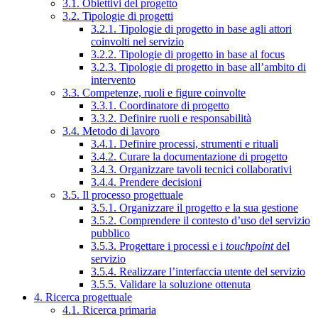
3.1. Obiettivi del progetto
3.2. Tipologie di progetti
3.2.1. Tipologie di progetto in base agli attori
coinvolti nel servizio
3.2.2. Tipologie di progetto in base al focus
3.2.3. Tipologie di progetto in base all’ambito di
intervento
3.3. Competenze, ruoli e figure coinvolte
3.3.1. Coordinatore di progetto
3.3.2. Definire ruoli e responsabilità
3.4. Metodo di lavoro
3.4.1. Definire processi, strumenti e rituali
3.4.2. Curare la documentazione di progetto
3.4.3. Organizzare tavoli tecnici collaborativi
3.4.4. Prendere decisioni
3.5. Il processo progettuale
3.5.1. Organizzare il progetto e la sua gestione
3.5.2. Comprendere il contesto d’uso del servizio
pubblico
3.5.3. Progettare i processi e i
touchpoint
del
servizio
3.5.4. Realizzare l’interfaccia utente del servizio
3.5.5. Validare la soluzione ottenuta
4. Ricerca progettuale
4.1. Ricerca primaria