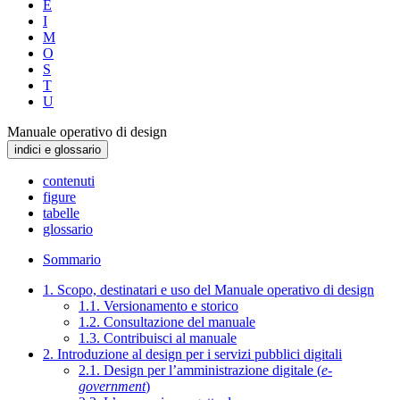
E
I
M
O
S
T
U
Manuale operativo di design
indici e glossario
contenuti
figure
tabelle
glossario
Sommario
1. Scopo, destinatari e uso del Manuale operativo di design
1.1. Versionamento e storico
1.2. Consultazione del manuale
1.3. Contribuisci al manuale
2. Introduzione al design per i servizi pubblici digitali
2.1. Design per l’amministrazione digitale (
e-
government
)