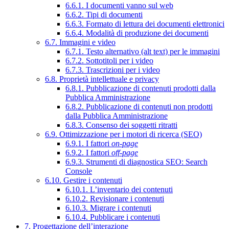
6.6.1. I documenti vanno sul web
6.6.2. Tipi di documenti
6.6.3. Formato di lettura dei documenti elettronici
6.6.4. Modalità di produzione dei documenti
6.7. Immagini e video
6.7.1. Testo alternativo (alt text) per le immagini
6.7.2. Sottotitoli per i video
6.7.3. Trascrizioni per i video
6.8. Proprietà intellettuale e privacy
6.8.1. Pubblicazione di contenuti prodotti dalla
Pubblica Amministrazione
6.8.2. Pubblicazione di contenuti non prodotti
dalla Pubblica Amministrazione
6.8.3. Consenso dei soggetti ritratti
6.9. Ottimizzazione per i motori di ricerca (SEO)
6.9.1. I fattori
on-page
6.9.2. I fattori
off-page
6.9.3. Strumenti di diagnostica SEO: Search
Console
6.10. Gestire i contenuti
6.10.1. L’inventario dei contenuti
6.10.2. Revisionare i contenuti
6.10.3. Migrare i contenuti
6.10.4. Pubblicare i contenuti
7. Progettazione dell’interazione