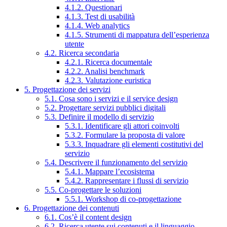
4.1.2. Questionari
4.1.3. Test di usabilità
4.1.4. Web analytics
4.1.5. Strumenti di mappatura dell’esperienza
utente
4.2. Ricerca secondaria
4.2.1. Ricerca documentale
4.2.2. Analisi benchmark
4.2.3. Valutazione euristica
5. Progettazione dei servizi
5.1. Cosa sono i servizi e il service design
5.2. Progettare servizi pubblici digitali
5.3. Definire il modello di servizio
5.3.1. Identificare gli attori coinvolti
5.3.2. Formulare la proposta di valore
5.3.3. Inquadrare gli elementi costitutivi del
servizio
5.4. Descrivere il funzionamento del servizio
5.4.1. Mappare l’ecosistema
5.4.2. Rappresentare i flussi di servizio
5.5. Co-progettare le soluzioni
5.5.1. Workshop di co-progettazione
6. Progettazione dei contenuti
6.1. Cos’è il content design
6.2. Ricerca utente sui contenuti e il linguaggio