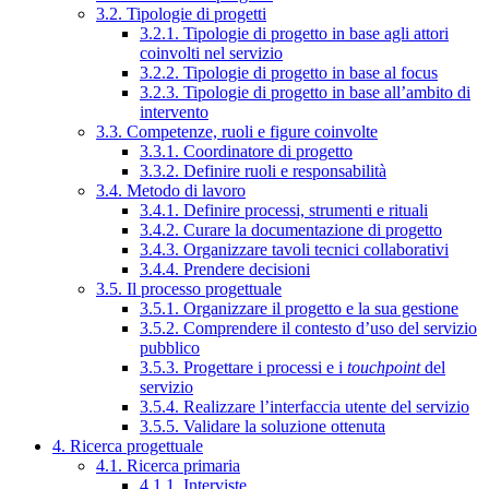
3.2. Tipologie di progetti
3.2.1. Tipologie di progetto in base agli attori
coinvolti nel servizio
3.2.2. Tipologie di progetto in base al focus
3.2.3. Tipologie di progetto in base all’ambito di
intervento
3.3. Competenze, ruoli e figure coinvolte
3.3.1. Coordinatore di progetto
3.3.2. Definire ruoli e responsabilità
3.4. Metodo di lavoro
3.4.1. Definire processi, strumenti e rituali
3.4.2. Curare la documentazione di progetto
3.4.3. Organizzare tavoli tecnici collaborativi
3.4.4. Prendere decisioni
3.5. Il processo progettuale
3.5.1. Organizzare il progetto e la sua gestione
3.5.2. Comprendere il contesto d’uso del servizio
pubblico
3.5.3. Progettare i processi e i
touchpoint
del
servizio
3.5.4. Realizzare l’interfaccia utente del servizio
3.5.5. Validare la soluzione ottenuta
4. Ricerca progettuale
4.1. Ricerca primaria
4.1.1. Interviste