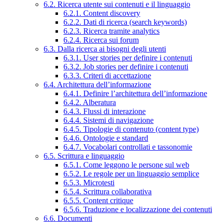
6.2. Ricerca utente sui contenuti e il linguaggio
6.2.1. Content discovery
6.2.2. Dati di ricerca (search keywords)
6.2.3. Ricerca tramite analytics
6.2.4. Ricerca sui forum
6.3. Dalla ricerca ai bisogni degli utenti
6.3.1. User stories per definire i contenuti
6.3.2. Job stories per definire i contenuti
6.3.3. Criteri di accettazione
6.4. Architettura dell’informazione
6.4.1. Definire l’architettura dell’informazione
6.4.2. Alberatura
6.4.3. Flussi di interazione
6.4.4. Sistemi di navigazione
6.4.5. Tipologie di contenuto (content type)
6.4.6. Ontologie e standard
6.4.7. Vocabolari controllati e tassonomie
6.5. Scrittura e linguaggio
6.5.1. Come leggono le persone sul web
6.5.2. Le regole per un linguaggio semplice
6.5.3. Microtesti
6.5.4. Scrittura collaborativa
6.5.5. Content critique
6.5.6. Traduzione e localizzazione dei contenuti
6.6. Documenti