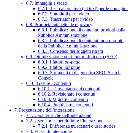
6.7. Immagini e video
6.7.1. Testo alternativo (alt text) per le immagini
6.7.2. Sottotitoli per i video
6.7.3. Trascrizioni per i video
6.8. Proprietà intellettuale e privacy
6.8.1. Pubblicazione di contenuti prodotti dalla
Pubblica Amministrazione
6.8.2. Pubblicazione di contenuti non prodotti
dalla Pubblica Amministrazione
6.8.3. Consenso dei soggetti ritratti
6.9. Ottimizzazione per i motori di ricerca (SEO)
6.9.1. I fattori
on-page
6.9.2. I fattori
off-page
6.9.3. Strumenti di diagnostica SEO: Search
Console
6.10. Gestire i contenuti
6.10.1. L’inventario dei contenuti
6.10.2. Revisionare i contenuti
6.10.3. Migrare i contenuti
6.10.4. Pubblicare i contenuti
7. Progettazione dell’interazione
7.1. Caratteristiche dell’interazione
7.2. User stories per definire l’interazione
7.2.1. Differenza tra scenari e user stories
7.3. Flussi di interazione