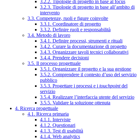
3.2.2. Tipologie di progetto in base al focus
3.2.3. Tipologie di progetto in base all’ambito di
intervento
3.3. Competenze, ruoli e figure coinvolte
3.3.1. Coordinatore di progetto
3.3.2. Definire ruoli e responsabilità
3.4. Metodo di lavoro
3.4.1. Definire processi, strumenti e rituali
3.4.2. Curare la documentazione di progetto
3.4.3. Organizzare tavoli tecnici collaborativi
3.4.4. Prendere decisioni
3.5. Il processo progettuale
3.5.1. Organizzare il progetto e la sua gestione
3.5.2. Comprendere il contesto d’uso del servizio
pubblico
3.5.3. Progettare i processi e i
touchpoint
del
servizio
3.5.4. Realizzare l’interfaccia utente del servizio
3.5.5. Validare la soluzione ottenuta
4. Ricerca progettuale
4.1. Ricerca primaria
4.1.1. Interviste
4.1.2. Questionari
4.1.3. Test di usabilità
4.1.4. Web analytics