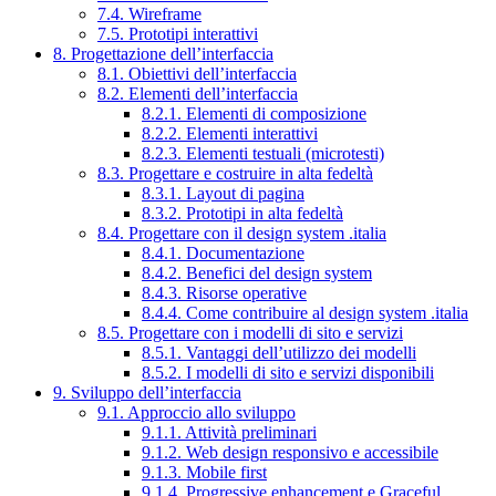
7.4. Wireframe
7.5. Prototipi interattivi
8. Progettazione dell’interfaccia
8.1. Obiettivi dell’interfaccia
8.2. Elementi dell’interfaccia
8.2.1. Elementi di composizione
8.2.2. Elementi interattivi
8.2.3. Elementi testuali (microtesti)
8.3. Progettare e costruire in alta fedeltà
8.3.1. Layout di pagina
8.3.2. Prototipi in alta fedeltà
8.4. Progettare con il design system .italia
8.4.1. Documentazione
8.4.2. Benefici del design system
8.4.3. Risorse operative
8.4.4. Come contribuire al design system .italia
8.5. Progettare con i modelli di sito e servizi
8.5.1. Vantaggi dell’utilizzo dei modelli
8.5.2. I modelli di sito e servizi disponibili
9. Sviluppo dell’interfaccia
9.1. Approccio allo sviluppo
9.1.1. Attività preliminari
9.1.2. Web design responsivo e accessibile
9.1.3. Mobile first
9.1.4. Progressive enhancement e Graceful