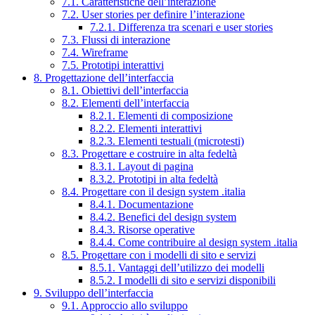
7.1. Caratteristiche dell’interazione
7.2. User stories per definire l’interazione
7.2.1. Differenza tra scenari e user stories
7.3. Flussi di interazione
7.4. Wireframe
7.5. Prototipi interattivi
8. Progettazione dell’interfaccia
8.1. Obiettivi dell’interfaccia
8.2. Elementi dell’interfaccia
8.2.1. Elementi di composizione
8.2.2. Elementi interattivi
8.2.3. Elementi testuali (microtesti)
8.3. Progettare e costruire in alta fedeltà
8.3.1. Layout di pagina
8.3.2. Prototipi in alta fedeltà
8.4. Progettare con il design system .italia
8.4.1. Documentazione
8.4.2. Benefici del design system
8.4.3. Risorse operative
8.4.4. Come contribuire al design system .italia
8.5. Progettare con i modelli di sito e servizi
8.5.1. Vantaggi dell’utilizzo dei modelli
8.5.2. I modelli di sito e servizi disponibili
9. Sviluppo dell’interfaccia
9.1. Approccio allo sviluppo