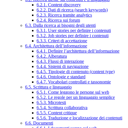
6.2.1. Content discovery
6.2.2. Dati di ricerca (search keywords)
6.2.3. Ricerca tramite analytics
6.2.4. Ricerca sui forum
6.3. Dalla ricerca ai bisogni degli utenti
6.3.1. User stories per definire i contenuti
6.3.2. Job stories per definire i contenuti
6.3.3. Criteri di accettazione
6.4. Architettura dell’informazione
6.4.1. Definire l’architettura dell’informazione
6.4.2. Alberatura
6.4.3. Flussi di interazione
6.4.4. Sistemi di navigazione
6.4.5. Tipologie di contenuto (content type)
6.4.6. Ontologie e standard
6.4.7. Vocabolari controllati e tassonomie
6.5. Scrittura e linguaggio
6.5.1. Come leggono le persone sul web
6.5.2. Le regole per un linguaggio semplice
6.5.3. Microtesti
6.5.4. Scrittura collaborativa
6.5.5. Content critique
6.5.6. Traduzione e localizzazione dei contenuti
6.6. Documenti