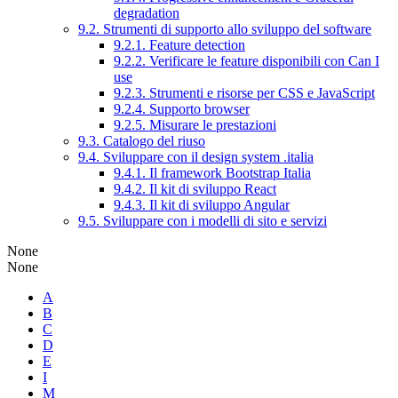
degradation
9.2. Strumenti di supporto allo sviluppo del software
9.2.1. Feature detection
9.2.2. Verificare le feature disponibili con Can I
use
9.2.3. Strumenti e risorse per CSS e JavaScript
9.2.4. Supporto browser
9.2.5. Misurare le prestazioni
9.3. Catalogo del riuso
9.4. Sviluppare con il design system .italia
9.4.1. Il framework Bootstrap Italia
9.4.2. Il kit di sviluppo React
9.4.3. Il kit di sviluppo Angular
9.5. Sviluppare con i modelli di sito e servizi
None
None
A
B
C
D
E
I
M