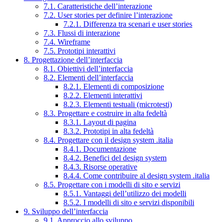
7.1. Caratteristiche dell’interazione
7.2. User stories per definire l’interazione
7.2.1. Differenza tra scenari e user stories
7.3. Flussi di interazione
7.4. Wireframe
7.5. Prototipi interattivi
8. Progettazione dell’interfaccia
8.1. Obiettivi dell’interfaccia
8.2. Elementi dell’interfaccia
8.2.1. Elementi di composizione
8.2.2. Elementi interattivi
8.2.3. Elementi testuali (microtesti)
8.3. Progettare e costruire in alta fedeltà
8.3.1. Layout di pagina
8.3.2. Prototipi in alta fedeltà
8.4. Progettare con il design system .italia
8.4.1. Documentazione
8.4.2. Benefici del design system
8.4.3. Risorse operative
8.4.4. Come contribuire al design system .italia
8.5. Progettare con i modelli di sito e servizi
8.5.1. Vantaggi dell’utilizzo dei modelli
8.5.2. I modelli di sito e servizi disponibili
9. Sviluppo dell’interfaccia
9.1. Approccio allo sviluppo