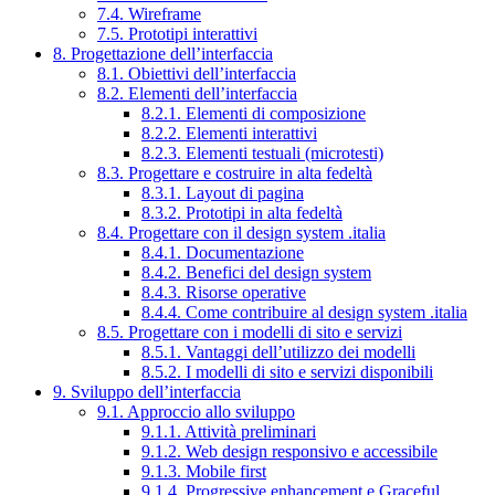
7.4. Wireframe
7.5. Prototipi interattivi
8. Progettazione dell’interfaccia
8.1. Obiettivi dell’interfaccia
8.2. Elementi dell’interfaccia
8.2.1. Elementi di composizione
8.2.2. Elementi interattivi
8.2.3. Elementi testuali (microtesti)
8.3. Progettare e costruire in alta fedeltà
8.3.1. Layout di pagina
8.3.2. Prototipi in alta fedeltà
8.4. Progettare con il design system .italia
8.4.1. Documentazione
8.4.2. Benefici del design system
8.4.3. Risorse operative
8.4.4. Come contribuire al design system .italia
8.5. Progettare con i modelli di sito e servizi
8.5.1. Vantaggi dell’utilizzo dei modelli
8.5.2. I modelli di sito e servizi disponibili
9. Sviluppo dell’interfaccia
9.1. Approccio allo sviluppo
9.1.1. Attività preliminari
9.1.2. Web design responsivo e accessibile
9.1.3. Mobile first
9.1.4. Progressive enhancement e Graceful