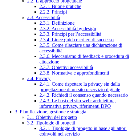
2.2. L’approccio progettuale
2.2.1. Buone pratiche
2.2.2. Principi
2.3. Accessibilità
2.3.1. Definizione
2.3.2. Accessibilità by design
2.3.3. Principi per l’accessibilità
2.3.4. Linee guida e criteri di successo
2.3.5. Come rilasciare una dichiarazione di
accessibilità
2.3.6. Meccanismo di feedback e procedura di
attuazione
2.3.7. Obiettivi accessibilità
2.3.8. Normativa e approfondimenti
2.4. Privacy
2.4.1. Come rispettare la privacy sin dalla
progettazione di un sito o servizio digitale
2.4.2. Richiedi il consenso quando necessario
2.4.3. Le basi del sito web: architettura,
informativa privacy, riferimenti DPO
3. Pianificazione, gestione e strategia
3.1. Obiettivi del progetto
3.2. Tipologie di progetti
3.2.1. Tipologie di progetto in base agli attori
coinvolti nel servizio