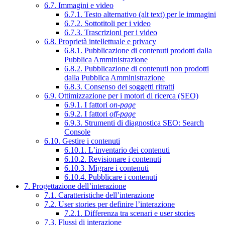
6.7. Immagini e video
6.7.1. Testo alternativo (alt text) per le immagini
6.7.2. Sottotitoli per i video
6.7.3. Trascrizioni per i video
6.8. Proprietà intellettuale e privacy
6.8.1. Pubblicazione di contenuti prodotti dalla
Pubblica Amministrazione
6.8.2. Pubblicazione di contenuti non prodotti
dalla Pubblica Amministrazione
6.8.3. Consenso dei soggetti ritratti
6.9. Ottimizzazione per i motori di ricerca (SEO)
6.9.1. I fattori
on-page
6.9.2. I fattori
off-page
6.9.3. Strumenti di diagnostica SEO: Search
Console
6.10. Gestire i contenuti
6.10.1. L’inventario dei contenuti
6.10.2. Revisionare i contenuti
6.10.3. Migrare i contenuti
6.10.4. Pubblicare i contenuti
7. Progettazione dell’interazione
7.1. Caratteristiche dell’interazione
7.2. User stories per definire l’interazione
7.2.1. Differenza tra scenari e user stories
7.3. Flussi di interazione