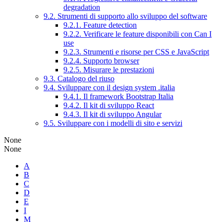
degradation
9.2. Strumenti di supporto allo sviluppo del software
9.2.1. Feature detection
9.2.2. Verificare le feature disponibili con Can I
use
9.2.3. Strumenti e risorse per CSS e JavaScript
9.2.4. Supporto browser
9.2.5. Misurare le prestazioni
9.3. Catalogo del riuso
9.4. Sviluppare con il design system .italia
9.4.1. Il framework Bootstrap Italia
9.4.2. Il kit di sviluppo React
9.4.3. Il kit di sviluppo Angular
9.5. Sviluppare con i modelli di sito e servizi
None
None
A
B
C
D
E
I
M