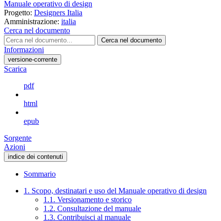
Manuale operativo di design
Progetto:
Designers Italia
Amministrazione:
italia
Cerca nel documento
Cerca nel documento
Informazioni
versione-corrente
Scarica
pdf
html
epub
Sorgente
Azioni
indice dei contenuti
Sommario
1. Scopo, destinatari e uso del Manuale operativo di design
1.1. Versionamento e storico
1.2. Consultazione del manuale
1.3. Contribuisci al manuale