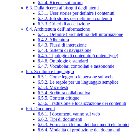
6.2.4. Ricerca sui forum
6.3. Dalla ricerca ai bisogni degli utenti
6.3.1. User stories per definire i contenuti
6.3.2. Job stories per definire i contenuti
6.3.3. Criteri di accettazione
6.4. Architettura dell’informazione
6.4.1. Definire l’architettura dell’informazione
6.4.2. Alberatura
6.4.3. Flussi di interazione
6.4.4. Sistemi di navigazione
6.4.5. Tipologie di contenuto (content type)
6.4.6. Ontologie e standard
6.4.7. Vocabolari controllati e tassonomie
6.5. Scrittura e linguaggio
6.5.1. Come leggono le persone sul web
6.5.2. Le regole per un linguaggio semplice
6.5.3. Microtesti
6.5.4. Scrittura collaborativa
6.5.5. Content critique
6.5.6. Traduzione e localizzazione dei contenuti
6.6. Documenti
6.6.1. I documenti vanno sul web
6.6.2. Tipi di documenti
6.6.3. Formato di lettura dei documenti elettronici
6.6.4. Modalità di produzione dei documenti