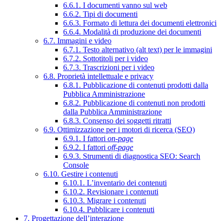
6.6.1. I documenti vanno sul web
6.6.2. Tipi di documenti
6.6.3. Formato di lettura dei documenti elettronici
6.6.4. Modalità di produzione dei documenti
6.7. Immagini e video
6.7.1. Testo alternativo (alt text) per le immagini
6.7.2. Sottotitoli per i video
6.7.3. Trascrizioni per i video
6.8. Proprietà intellettuale e privacy
6.8.1. Pubblicazione di contenuti prodotti dalla
Pubblica Amministrazione
6.8.2. Pubblicazione di contenuti non prodotti
dalla Pubblica Amministrazione
6.8.3. Consenso dei soggetti ritratti
6.9. Ottimizzazione per i motori di ricerca (SEO)
6.9.1. I fattori
on-page
6.9.2. I fattori
off-page
6.9.3. Strumenti di diagnostica SEO: Search
Console
6.10. Gestire i contenuti
6.10.1. L’inventario dei contenuti
6.10.2. Revisionare i contenuti
6.10.3. Migrare i contenuti
6.10.4. Pubblicare i contenuti
7. Progettazione dell’interazione