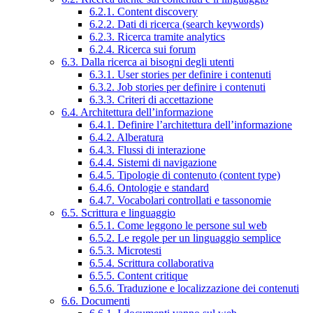
6.2.1. Content discovery
6.2.2. Dati di ricerca (search keywords)
6.2.3. Ricerca tramite analytics
6.2.4. Ricerca sui forum
6.3. Dalla ricerca ai bisogni degli utenti
6.3.1. User stories per definire i contenuti
6.3.2. Job stories per definire i contenuti
6.3.3. Criteri di accettazione
6.4. Architettura dell’informazione
6.4.1. Definire l’architettura dell’informazione
6.4.2. Alberatura
6.4.3. Flussi di interazione
6.4.4. Sistemi di navigazione
6.4.5. Tipologie di contenuto (content type)
6.4.6. Ontologie e standard
6.4.7. Vocabolari controllati e tassonomie
6.5. Scrittura e linguaggio
6.5.1. Come leggono le persone sul web
6.5.2. Le regole per un linguaggio semplice
6.5.3. Microtesti
6.5.4. Scrittura collaborativa
6.5.5. Content critique
6.5.6. Traduzione e localizzazione dei contenuti
6.6. Documenti