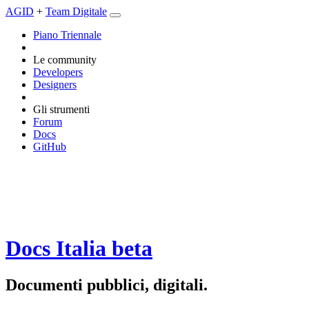
AGID
+
Team Digitale
Piano Triennale
Le community
Developers
Designers
Gli strumenti
Forum
Docs
GitHub
Docs Italia
beta
Documenti pubblici, digitali.