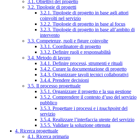
3.1. Obiettivi del progetto
3.2. Tipologie di progetti
3.2.1. Tipologie di progetto in base agli attori
coinvolti nel servizio
3.2.2. Tipologie di progetto in base al focus
3.2.3. Tipologie di progetto in base all’ambito di
intervento
3.3. Competenze, ruoli e figure coinvolte
3.3.1. Coordinatore di progetto
3.3.2. Definire ruoli e responsabilità
3.4. Metodo di lavoro
3.4.1. Definire processi, strumenti e rituali
3.4.2. Curare la documentazione di progetto
3.4.3. Organizzare tavoli tecnici collaborativi
3.4.4. Prendere decisioni
3.5. Il processo progettuale
3.5.1. Organizzare il progetto e la sua gestione
3.5.2. Comprendere il contesto d’uso del servizio
pubblico
3.5.3. Progettare i processi e i
touchpoint
del
servizio
3.5.4. Realizzare l’interfaccia utente del servizio
3.5.5. Validare la soluzione ottenuta
4. Ricerca progettuale
4.1. Ricerca primaria