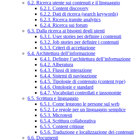
6.2. Ricerca utente sui contenuti e il linguaggio
6.2.1. Content discovery
6.2.2. Dati di ricerca (search keywords)
6.2.3. Ricerca tramite analytics
6.2.4. Ricerca sui forum
6.3. Dalla ricerca ai bisogni degli utenti
6.3.1. User stories per definire i contenuti
6.3.2. Job stories per definire i contenuti
6.3.3. Criteri di accettazione
6.4. Architettura dell’informazione
6.4.1. Definire l’architettura dell’informazione
6.4.2. Alberatura
6.4.3. Flussi di interazione
6.4.4. Sistemi di navigazione
6.4.5. Tipologie di contenuto (content type)
6.4.6. Ontologie e standard
6.4.7. Vocabolari controllati e tassonomie
6.5. Scrittura e linguaggio
6.5.1. Come leggono le persone sul web
6.5.2. Le regole per un linguaggio semplice
6.5.3. Microtesti
6.5.4. Scrittura collaborativa
6.5.5. Content critique
6.5.6. Traduzione e localizzazione dei contenuti
6.6. Documenti