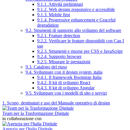
9.1.1. Attività preliminari
9.1.2. Web design responsivo e accessibile
9.1.3. Mobile first
9.1.4. Progressive enhancement e Graceful
degradation
9.2. Strumenti di supporto allo sviluppo del software
9.2.1. Feature detection
9.2.2. Verificare le feature disponibili con Can I
use
9.2.3. Strumenti e risorse per CSS e JavaScript
9.2.4. Supporto browser
9.2.5. Misurare le prestazioni
9.3. Catalogo del riuso
9.4. Sviluppare con il design system .italia
9.4.1. Il framework Bootstrap Italia
9.4.2. Il kit di sviluppo React
9.4.3. Il kit di sviluppo Angular
9.5. Sviluppare con i modelli di sito e servizi
1. Scopo, destinatari e uso del Manuale operativo di design
Team per la Trasformazione Digitale
in collaborazione con
Agenzia per l'Italia Digitale