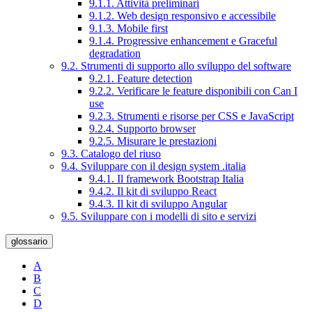
9.1.1. Attività preliminari
9.1.2. Web design responsivo e accessibile
9.1.3. Mobile first
9.1.4. Progressive enhancement e Graceful
degradation
9.2. Strumenti di supporto allo sviluppo del software
9.2.1. Feature detection
9.2.2. Verificare le feature disponibili con Can I
use
9.2.3. Strumenti e risorse per CSS e JavaScript
9.2.4. Supporto browser
9.2.5. Misurare le prestazioni
9.3. Catalogo del riuso
9.4. Sviluppare con il design system .italia
9.4.1. Il framework Bootstrap Italia
9.4.2. Il kit di sviluppo React
9.4.3. Il kit di sviluppo Angular
9.5. Sviluppare con i modelli di sito e servizi
glossario
A
B
C
D