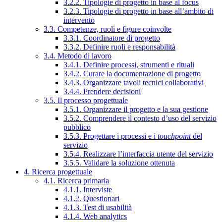
3.2.2. Tipologie di progetto in base al focus
3.2.3. Tipologie di progetto in base all’ambito di
intervento
3.3. Competenze, ruoli e figure coinvolte
3.3.1. Coordinatore di progetto
3.3.2. Definire ruoli e responsabilità
3.4. Metodo di lavoro
3.4.1. Definire processi, strumenti e rituali
3.4.2. Curare la documentazione di progetto
3.4.3. Organizzare tavoli tecnici collaborativi
3.4.4. Prendere decisioni
3.5. Il processo progettuale
3.5.1. Organizzare il progetto e la sua gestione
3.5.2. Comprendere il contesto d’uso del servizio
pubblico
3.5.3. Progettare i processi e i
touchpoint
del
servizio
3.5.4. Realizzare l’interfaccia utente del servizio
3.5.5. Validare la soluzione ottenuta
4. Ricerca progettuale
4.1. Ricerca primaria
4.1.1. Interviste
4.1.2. Questionari
4.1.3. Test di usabilità
4.1.4. Web analytics