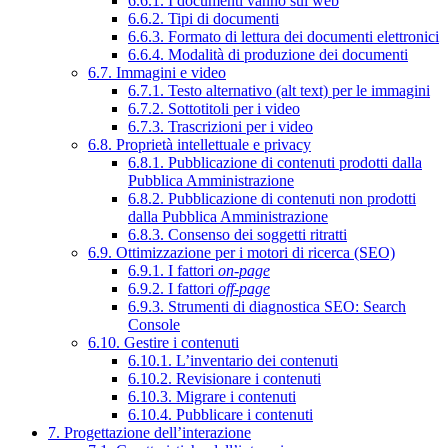
6.6.1. I documenti vanno sul web
6.6.2. Tipi di documenti
6.6.3. Formato di lettura dei documenti elettronici
6.6.4. Modalità di produzione dei documenti
6.7. Immagini e video
6.7.1. Testo alternativo (alt text) per le immagini
6.7.2. Sottotitoli per i video
6.7.3. Trascrizioni per i video
6.8. Proprietà intellettuale e privacy
6.8.1. Pubblicazione di contenuti prodotti dalla
Pubblica Amministrazione
6.8.2. Pubblicazione di contenuti non prodotti
dalla Pubblica Amministrazione
6.8.3. Consenso dei soggetti ritratti
6.9. Ottimizzazione per i motori di ricerca (SEO)
6.9.1. I fattori
on-page
6.9.2. I fattori
off-page
6.9.3. Strumenti di diagnostica SEO: Search
Console
6.10. Gestire i contenuti
6.10.1. L’inventario dei contenuti
6.10.2. Revisionare i contenuti
6.10.3. Migrare i contenuti
6.10.4. Pubblicare i contenuti
7. Progettazione dell’interazione