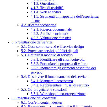
4.1.2. Questionari
4.1.3. Test di usabilità
4.1.4. Web analytics
4.1.5. Strumenti di mappatura dell’esperienza
utente
4.2. Ricerca secondaria
4.2.1. Ricerca documentale
4.2.2. Analisi benchmark
4.2.3. Valutazione euristica
5. Progettazione dei servizi
5.1. Cosa sono i servizi e il service design
5.2. Progettare servizi pubblici digitali
5.3. Definire il modello di servizio
5.3.1. Identificare gli attori coinvolti
5.3.2. Formulare la proposta di valore
5.3.3. Inquadrare gli elementi costitutivi del
servizio
5.4. Descrivere il funzionamento del servizio
5.4.1. Mappare l’ecosistema
5.4.2. Rappresentare i flussi di servizio
5.5. Co-progettare le soluzioni
5.5.1. Workshop di co-progettazione
6. Progettazione dei contenuti
6.1. Cos’è il content design
6.2. Ricerca utente sui contenuti e il linguaggio