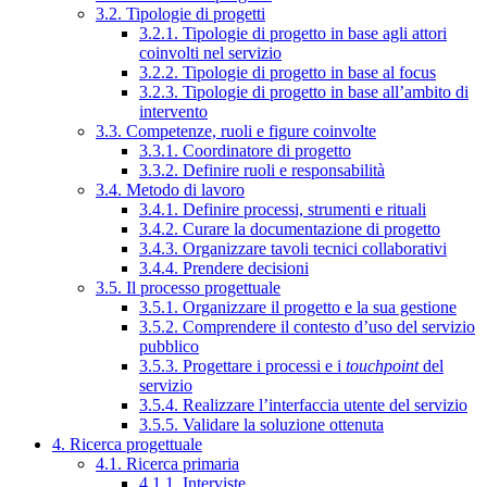
3.2. Tipologie di progetti
3.2.1. Tipologie di progetto in base agli attori
coinvolti nel servizio
3.2.2. Tipologie di progetto in base al focus
3.2.3. Tipologie di progetto in base all’ambito di
intervento
3.3. Competenze, ruoli e figure coinvolte
3.3.1. Coordinatore di progetto
3.3.2. Definire ruoli e responsabilità
3.4. Metodo di lavoro
3.4.1. Definire processi, strumenti e rituali
3.4.2. Curare la documentazione di progetto
3.4.3. Organizzare tavoli tecnici collaborativi
3.4.4. Prendere decisioni
3.5. Il processo progettuale
3.5.1. Organizzare il progetto e la sua gestione
3.5.2. Comprendere il contesto d’uso del servizio
pubblico
3.5.3. Progettare i processi e i
touchpoint
del
servizio
3.5.4. Realizzare l’interfaccia utente del servizio
3.5.5. Validare la soluzione ottenuta
4. Ricerca progettuale
4.1. Ricerca primaria
4.1.1. Interviste