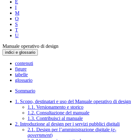
E
I
M
O
S
T
U
Manuale operativo di design
indici e glossario
contenuti
figure
tabelle
glossario
Sommario
1. Scopo, destinatari e uso del Manuale operativo di design
1.1. Versionamento e storico
1.2. Consultazione del manuale
1.3. Contribuisci al manuale
2. Introduzione al design per i servizi pubblici digitali
2.1. Design per l’amministrazione digitale (
e-
government
)