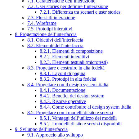
7.1. Caratteristiche dell’interazione
7.2. User stories per definire l’interazione
7.2.1. Differenza tra scenari e user stories
7.3. Flussi di interazione
7.4. Wireframe
7.5. Prototipi interattivi
8. Progettazione dell’interfaccia
8.1. Obiettivi dell’interfaccia
8.2. Elementi dell’interfaccia
8.2.1. Elementi di composizione
8.2.2. Elementi interattivi
8.2.3. Elementi testuali (microtesti)
8.3. Progettare e costruire in alta fedeltà
8.3.1. Layout di pagina
8.3.2. Prototipi in alta fedeltà
8.4. Progettare con il design system .italia
8.4.1. Documentazione
8.4.2. Benefici del design system
8.4.3. Risorse operative
8.4.4. Come contribuire al design system .italia
8.5. Progettare con i modelli di sito e servizi
8.5.1. Vantaggi dell’utilizzo dei modelli
8.5.2. I modelli di sito e servizi disponibili
9. Sviluppo dell’interfaccia
9.1. Approccio allo sviluppo