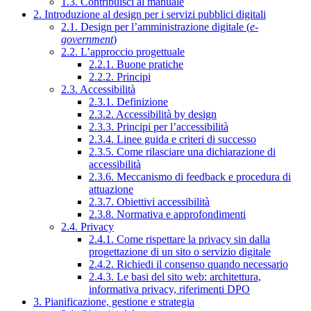
1.3. Contribuisci al manuale
2. Introduzione al design per i servizi pubblici digitali
2.1. Design per l’amministrazione digitale (
e-
government
)
2.2. L’approccio progettuale
2.2.1. Buone pratiche
2.2.2. Principi
2.3. Accessibilità
2.3.1. Definizione
2.3.2. Accessibilità by design
2.3.3. Principi per l’accessibilità
2.3.4. Linee guida e criteri di successo
2.3.5. Come rilasciare una dichiarazione di
accessibilità
2.3.6. Meccanismo di feedback e procedura di
attuazione
2.3.7. Obiettivi accessibilità
2.3.8. Normativa e approfondimenti
2.4. Privacy
2.4.1. Come rispettare la privacy sin dalla
progettazione di un sito o servizio digitale
2.4.2. Richiedi il consenso quando necessario
2.4.3. Le basi del sito web: architettura,
informativa privacy, riferimenti DPO
3. Pianificazione, gestione e strategia