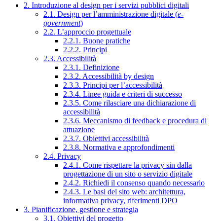
2. Introduzione al design per i servizi pubblici digitali
2.1. Design per l’amministrazione digitale (
e-
government
)
2.2. L’approccio progettuale
2.2.1. Buone pratiche
2.2.2. Principi
2.3. Accessibilità
2.3.1. Definizione
2.3.2. Accessibilità by design
2.3.3. Principi per l’accessibilità
2.3.4. Linee guida e criteri di successo
2.3.5. Come rilasciare una dichiarazione di
accessibilità
2.3.6. Meccanismo di feedback e procedura di
attuazione
2.3.7. Obiettivi accessibilità
2.3.8. Normativa e approfondimenti
2.4. Privacy
2.4.1. Come rispettare la privacy sin dalla
progettazione di un sito o servizio digitale
2.4.2. Richiedi il consenso quando necessario
2.4.3. Le basi del sito web: architettura,
informativa privacy, riferimenti DPO
3. Pianificazione, gestione e strategia
3.1. Obiettivi del progetto