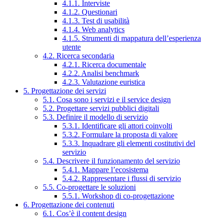
4.1.1. Interviste
4.1.2. Questionari
4.1.3. Test di usabilità
4.1.4. Web analytics
4.1.5. Strumenti di mappatura dell’esperienza
utente
4.2. Ricerca secondaria
4.2.1. Ricerca documentale
4.2.2. Analisi benchmark
4.2.3. Valutazione euristica
5. Progettazione dei servizi
5.1. Cosa sono i servizi e il service design
5.2. Progettare servizi pubblici digitali
5.3. Definire il modello di servizio
5.3.1. Identificare gli attori coinvolti
5.3.2. Formulare la proposta di valore
5.3.3. Inquadrare gli elementi costitutivi del
servizio
5.4. Descrivere il funzionamento del servizio
5.4.1. Mappare l’ecosistema
5.4.2. Rappresentare i flussi di servizio
5.5. Co-progettare le soluzioni
5.5.1. Workshop di co-progettazione
6. Progettazione dei contenuti
6.1. Cos’è il content design